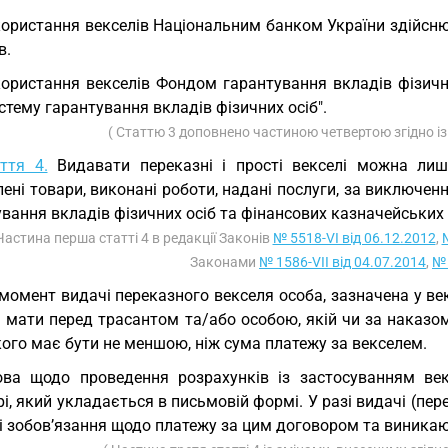
ористання векселів Національним банком України здійсню
в.
ористання векселів Фондом гарантування вкладів фізичн
стему гарантування вкладів фізичних осіб".
( Статтю 3 доповнено частиною четвертою згідно і
ття 4.
Видавати переказні і прості векселі можна ли
ені товари, виконані роботи, надані послуги, за виключен
вання вкладів фізичних осіб та фінансових казначейських 
Частина перша статті 4 в редакції Законів
№ 5518-VI від 06.12.2012
,
Законами
№ 1586-VII від 04.07.2014
,
№ 
момент видачі переказного векселя особа, зазначена у век
 мати перед трасантом та/або особою, якій чи за наказом
ого має бути не меншою, ніж сума платежу за векселем.
ва щодо проведення розрахунків із застосуванням век
і, який укладається в письмовій формі. У разі видачі (пе
і зобов’язання щодо платежу за цим договором та виникаю