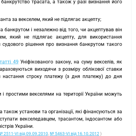
о банкрутство трасата, а також у разі визнання його
санта за векселем, який не підлягає акцепту;
ата банкрутом і незалежно від того, чи акцептував він
ем, який не підлягає акцепту, для використання
я судового рішення про визнання банкрутом такого
татті 49
Уніфікованого закону, на суму векселів, як
 нараховуються виходячи з розміру облікової ставки
я настання строку платежу (з дня платежу) до дня
 і простими векселями на території України можуть
 також установи та організації, які фінансуються за
тупати векселедавцем, трасантом, індосантом або
істрів України.
№ 2511-VI від 09.09.2010
,
№ 5463-VI від 16.10.2012
)