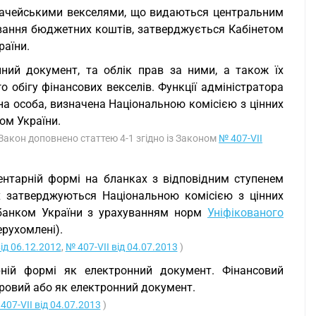
азначейськими векселями, що видаються центральним
вання бюджетних коштів, затверджується Кабінетом
раїни.
нний документ, та облік прав за ними, а також їх
 обігу фінансових векселів. Функції адміністратора
на особа, визначена Національною комісією з цінних
ом України.
 Закон доповнено статтею 4-1 згідно із Законом
№ 407-VII
ентарній формі на бланках з відповідним ступенем
 затверджуються Національною комісією з цінних
 банком України з урахуванням норм
Уніфікованого
ерухомлені).
ід 06.12.2012
,
№ 407-VII від 04.07.2013
)
ній формі як електронний документ. Фінансовий
ровий або як електронний документ.
407-VII від 04.07.2013
)