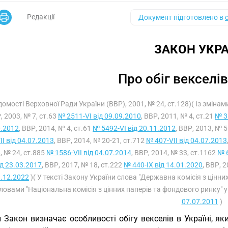
Редакції
Документ підготовлено в
ЗАКОН УКРА
Про обіг векселів
домості Верховної Ради України (ВВР), 2001, № 24, ст.128)( Із зміна
, 2003, № 7, ст.63
№ 2511-VI від 09.09.2010
, ВВР, 2011, № 4, ст.21
№ 3
0.2012
, ВВР, 2014, № 4, ст.61
№ 5492-VI від 20.11.2012
, ВВР, 2013, № 
II від 04.07.2013
, ВВР, 2014, № 20-21, ст.712
№ 407-VII від 04.07.2013
, № 24, ст.885
№ 1586-VII від 04.07.2014
, ВВР, 2014, № 33, ст.1162
№ 6
ід 23.03.2017
, ВВР, 2017, № 18, ст.222
№ 440-IX від 14.01.2020
, ВВР, 
.12.2022
)( У тексті Закону України слова "Державна комісія з цінни
ловами "Національна комісія з цінних паперів та фондового ринку" у
07.07.2011
)
 Закон визначає особливості обігу векселів в Україні, як