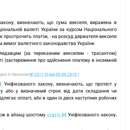
закону, визначають, що сума векселя, виражена в
аціональній валюті України за курсом Національного
к прострочить платіж, - на розсуд держателя векселя
ям вимог валютного законодавства України.
ледавцем (за переказним векселем - трасантом)
ті (застереження про здійснення платежу в іноземній
гідно із Законом
№ 2511-VI від 09.09.2010
)
4
Уніфікованого закону, визначають, що протест у
ту або у визначений строк від дати складання чи
ідлягає оплаті, або в один із двох наступних робочих
кож в абзаці шостому
статті 44
Уніфікованого закону,