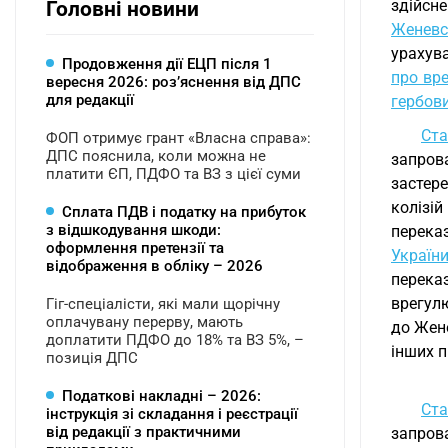
здійсн
Головні новини
Женевс
урахува
Продовження дії ЕЦП після 1
про вре
вересня 2026: розʼяснення від ДПС
для редакції
гербови
Ста
ФОП отримує грант «Власна справа»:
ДПС пояснила, коли можна не
запро
платити ЄП, ПДФО та ВЗ з цієї суми
застере
колізій
Сплата ПДВ і податку на прибуток
з відшкодування шкоди:
переказ
оформлення претензії та
Україн
відображення в обліку – 2026
переказ
врегулю
Гіг-спеціалісти, які мали щорічну
оплачувану перерву, мають
до Жене
доплатити ПДФО до 18% та ВЗ 5%, –
інших п
позиція ДПС
Податкові накладні – 2026:
Ста
інструкція зі складання і реєстрації
від редакції з практичними
запрова