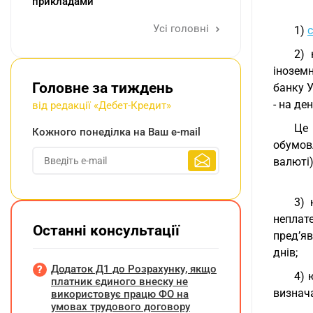
прикладами
Усі головні
1)
с
2) 
інозем
Головне за тиждень
банку У
- на де
від редакції «Дебет-Кредит»
Це 
Кожного понеділка на Ваш e-mail
обумовл
валюті)
3) 
неплат
Останні консультації
пред’яв
днів;
Додаток Д1 до Розрахунку, якщо
4) 
платник єдиного внеску не
визнач
використовує працю ФО на
умовах трудового договору