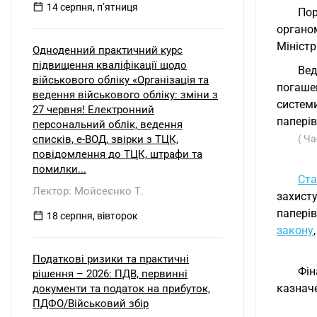
14 серпня, пʼятниця
Пор
органо
Міністр
Одноденний практичний курс
підвищення кваліфікації щодо
Вед
військового обліку «Організація та
погаше
ведення військового обліку: зміни з
систем
27 червня! Електронний
папері
персональний облік, ведення
списків, е-ВОД, звірки з ТЦК,
( Ча
повідомлення до ТЦК, штрафи та
помилки...
Ста
Лектор: Мойсеєнко Т.
захист
папері
18 серпня, вівторок
закону
Податкові ризики та практичні
Фін
рішення – 2026: ПДВ, первинні
казнач
документи та податок на прибуток,
ПДФО/Військовий збір