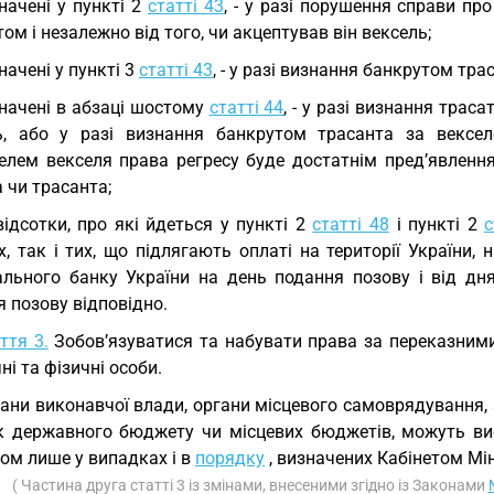
начені у пункті 2
статті 43
, - у разі порушення справи пр
ом і незалежно від того, чи акцептував він вексель;
начені у пункті 3
статті 43
, - у разі визнання банкрутом тра
начені в абзаці шостому
статті 44
, - у разі визнання трас
ь, або у разі визнання банкрутом трасанта за вексел
елем векселя права регресу буде достатнім пред’явленн
 чи трасанта;
відсотки, про які йдеться у пункті 2
статті 48
і пункті 2
с
, так і тих, що підлягають оплаті на території України,
ального банку України на день подання позову і від дн
 позову відповідно.
ття 3.
Зобов’язуватися та набувати права за переказними
і та фізичні особи.
ани виконавчої влади, органи місцевого самоврядування, а
к державного бюджету чи місцевих бюджетів, можуть вис
ом лише у випадках і в
порядку
, визначених Кабінетом Мін
( Частина друга статті 3 із змінами, внесеними згідно із Законами