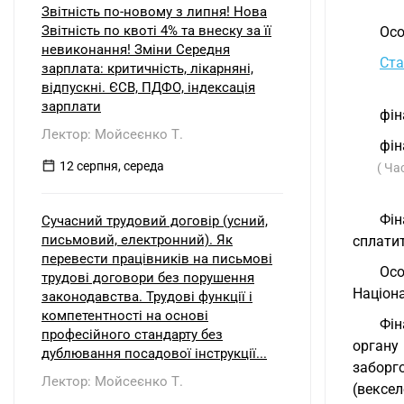
Звітність по-новому з липня! Нова
Звітність по квоті 4% та внеску за її
Осо
невиконання! Зміни Середня
Ста
зарплата: критичність, лікарняні,
відпускні. ЄСВ, ПДФО, індексація
зарплати
фін
Лектор: Мойсеєнко Т.
фін
12 серпня, середа
( Ча
Фін
Сучасний трудовий договір (усний,
письмовий, електронний). Як
сплатит
перевести працівників на письмові
Осо
трудові договори без порушення
Націон
законодавства. Трудові функції і
компетентності на основі
Фін
професійного стандарту без
органу
дублювання посадової інструкції...
заборг
Лектор: Мойсеєнко Т.
(вексе