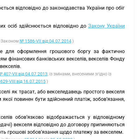
ється відповідно до законодавства України про обіг
их осіб здійснюється відповідно до
Закону України
з Законом
№ 1586-VII від 04.07.2014
)
ше для оформлення грошового боргу за фактично
ням фінансових банківських векселів, векселів Фонду
векселів.
№ 407-VII від 04.07.2013
; із змінами, внесеними згідно із
629-VIII від 16.07.2015
)
селі як трасат, або векселедавець простого векселя
 якої повинен бути здійснений платіж, зобов’язання,
селів обов’язково відображається у відповідному
редачі) векселя відповідно до договору припиняються
ть грошові зобов’язання щодо платежу за векселем.