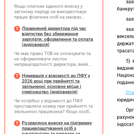
заз
Якщо платник єдиного внеску у
банкрут
звітному періоді не використовує
працю фізичних осіб на умовах
заз
трудового договору (контракту) або
на інших умовах, передбачених
Лікарняний директора під час
заз
законодавством, Додаток Д1/
відпустки без збереження
вексел
Додаток ФІЗ-Д1 за відповідний
зарплати: оформлення та оплата
держат
період не подається
(аудіоверсія)
трасата
Чи має право ТОВ не оплачувати та
не оформлювати листок
5) 
непрацездатності директора, який
виданих
перебуває у відпустці без
збереження заробітної плати під час
Націон
Нумерація у відомості до ПФУ у
призупинення діяльності
2026 році при прийнятті та
подання
підприємства?
звільненні: основне місце і
сумісництво (аудіоверсія)
Ста
юридичн
Чи потрібно у відомості до ПФУ
проставляти номер при прийнятті та
Орг
звільненні працівника? Якщо особа
одночасно працювала за основним
рахуно
місцем роботи та за сумісництвом,
Розрахунок внеску на підтримку
індосат
чи рахується це як два роботодавці?
працевлаштування осіб з
інвалідністю та виплати за