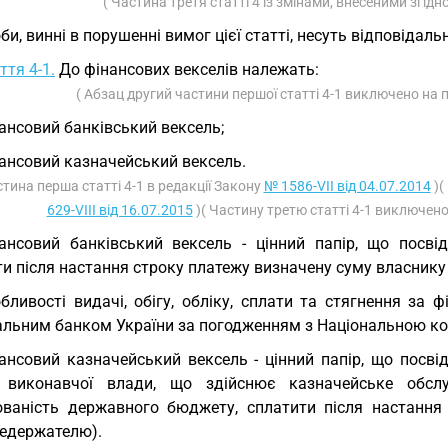
( Частина третя статті 4 із змінами, внесеними згідн
би, винні в порушенні вимог цієї статті, несуть відповідаль
ття 4-1.
До фінансових векселів належать:
( Абзац другий частини першої статті 4-1 виключено на 
ансовий банківський вексель;
ансовий казначейський вексель.
стина перша статті 4-1 в редакції Закону
№ 1586-VII від 04.07.2014
)(
629-VIII від 16.07.2015
)( Частину третю статті 4-1 виключено
ансовий банківський вексель - цінний папір, що посві
и після настання строку платежу визначену суму власнику
бливості видачі, обігу, обліку, сплати та стягнення з
альним банком України за погодженням з Національною ком
ансовий казначейський вексель - цінний папір, що посв
 виконавчої влади, що здійснює казначейське обсл
ованість державного бюджету, сплатити після настання
ледержателю).