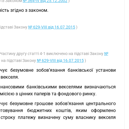
о із Законом
№ 364-IV від 25.12.2002
)
ність згідно з законом.
підставі Закону
№ 629-VIII від 16.07.2015
)
 Частину другу статті 4-1 виключено на підставі Закону
№
 на підставі Закону
№ 629-VIII від 16.07.2015
)
дчує безумовне зобов’язання банківської установи
 векселя.
а фінансовими банківськими векселями визначаються
ісією з цінних паперів та фондового ринку.
ідчує безумовне грошове зобов’язання центрального
уговування бюджетних коштів, яким оформлено
 строку платежу визначену суму власнику векселя