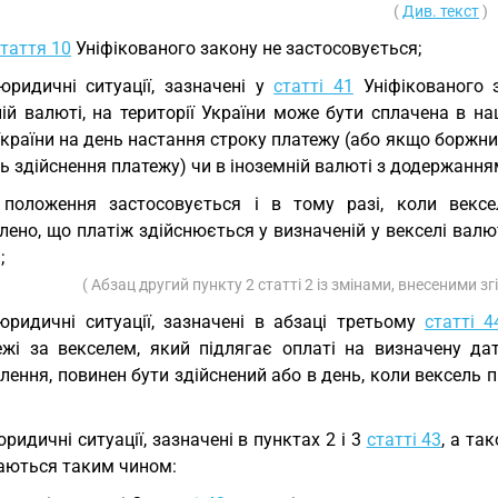
(
Див. текст
)
таття 10
Уніфікованого закону не застосовується;
юридичні ситуації, зазначені у
статті 41
Уніфікованого 
ній валюті, на території України може бути сплачена в н
країни на день настання строку платежу (або якщо боржни
нь здійснення платежу) чи в іноземній валюті з додержанн
положення застосовується і в тому разі, коли вексе
ено, що платіж здійснюється у визначеній у векселі валю
;
( Абзац другий пункту 2 статті 2 із змінами, внесеними з
юридичні ситуації, зазначені в абзаці третьому
статті 4
ежі за векселем, який підлягає оплаті на визначену да
лення, повинен бути здійснений або в день, коли вексель п
юридичні ситуації, зазначені в пунктах 2 і 3
статті 43
, а та
аються таким чином: