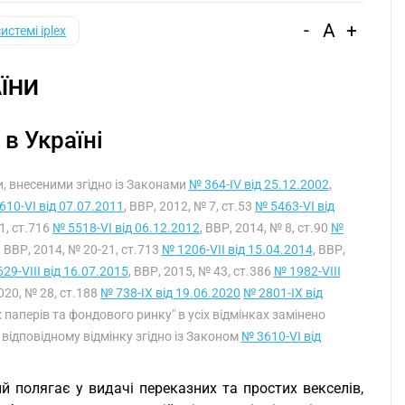
-
A
+
системі iplex
ЇНИ
 в Україні
ми, внесеними згідно із Законами
№ 364-IV від 25.12.2002
,
610-VI від 07.07.2011
, ВВР, 2012, № 7, ст.53
№ 5463-VI від
51, ст.716
№ 5518-VI від 06.12.2012
, ВВР, 2014, № 8, ст.90
№
, ВВР, 2014, № 20-21, ст.713
№ 1206-VII від 15.04.2014
, ВВР,
29-VIII від 16.07.2015
, ВВР, 2015, № 43, ст.386
№ 1982-VIII
2020, № 28, ст.188
№ 738-IX від 19.06.2020
№ 2801-IX від
х паперів та фондового ринку" в усіх відмінках замінено
 відповідному відмінку згідно із Законом
№ 3610-VI від
ий полягає у видачі переказних та простих векселів,