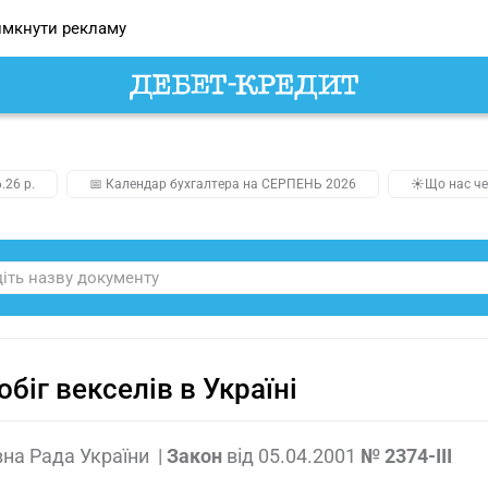
мкнути рекламу
.26 р.
📅 Календар бухгалтера на СЕРПЕНЬ 2026
☀️Що нас че
обіг векселів в Україні
на Рада України
|
Закон
від
05.04.2001
№ 2374-III