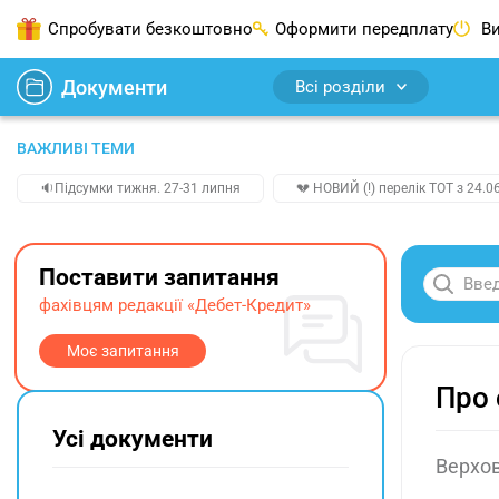
Спробувати безкоштовно
Оформити передплату
Ви
Документи
Всі розділи
ВАЖЛИВІ ТЕМИ
🔉Підсумки тижня. 27-31 липня
💔 НОВИЙ (!) перелік ТОТ з 24.06
Поставити запитання
фахівцям редакції «Дебет-Кредит»
Моє запитання
Про 
Усі документи
Верхов