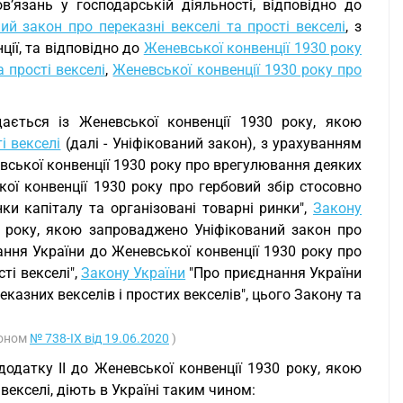
в’язань у господарській діяльності, відповідно до
й закон про переказні векселі та прості векселі
, з
ції, та відповідно до
Женевської конвенції 1930 року
 прості векселі
,
Женевської конвенції 1930 року про
ається із Женевської конвенції 1930 року, якою
і векселі
(далі - Уніфікований закон), з урахуванням
невської конвенції 1930 року про врегулювання деяких
ької конвенції 1930 року про гербовий збір стосовно
ки капіталу та організовані товарні ринки",
Закону
 року, якою запроваджено Уніфікований закон про
ння України до Женевської конвенції 1930 року про
ті векселі",
Закону України
"Про приєднання України
казних векселів і простих векселів", цього Закону та
коном
№ 738-IX від 19.06.2020
)
 додатку II до Женевської конвенції 1930 року, якою
векселі, діють в Україні таким чином: