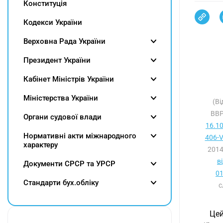
Конституція
Кодекси України
Верховна Рада України
Президент України
Кабінет Міністрів України
Міністерства України
(Ві
ВВР
Органи судової влади
16.1
Нормативні акти міжнародного
406-V
характеру
2014
в
Документи СРСР та УРСР
01
Cтандарти бух.обліку
с
Цей