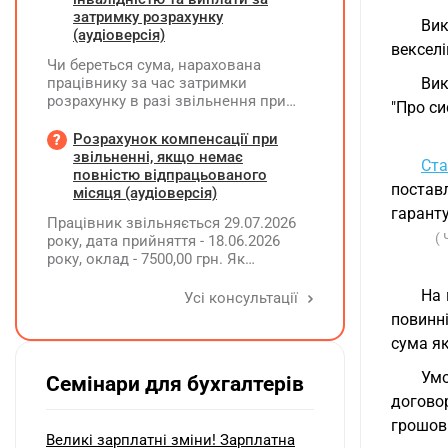
затримку розрахунку
Вик
(аудіоверсія)
векселі
Чи береться сума, нарахована
працівнику за час затримки
Вик
розрахунку в разі звільнення при
"Про си
обчсиленні середньомісячної
заробітної плати (винагороди), для
Розрахунок компенсації при
розрахунку внеску на підтримку
звільненні, якщо немає
Ста
працевлаштування осіб з
повністю відпрацьованого
поставл
інвалідністю?
місяця (аудіоверсія)
гаранту
Працівник звільняється 29.07.2026
( 
року, дата прийняття - 18.06.2026
року, оклад - 7500,00 грн. Як
розрахувати компенсацію трьох
невикористаних днів відпустки при
На 
Усі консультації
звільненні?
повинні
сума як
Умо
Семінари для бухгалтерів
договор
грошов
Великі зарплатні зміни! Зарплатна