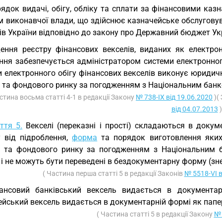
ядок видачі, обігу, обліку та сплати за фінансовими к
м виконавчої влади, що здійснює казначейське обслугову
ів України відповідно до закону про Державний бюджет Ук
ення реєстру фінансових векселів, виданих як електро
ння забезпечується адміністратором системи електронного
и електронного обігу фінансових векселів виконує юридич
в та фондового ринку за погодженням з Національним банк
стина восьма статті 4-1 в редакції Закону
№ 738-IX від 19.06.2020
)(
від 04.07.2013
)
ття 5.
Векселі (переказні і прості) складаються в докум
у від підроблення,
форма
та порядок виготовлення яких
в та фондового ринку за погодженням з Національним
, і не можуть бути переведені в бездокументарну форму (зн
( Частина перша статті 5 в редакції Законів
№ 5518-VI в
ансовий банківський вексель видається в документар
ейський вексель видається в документарній формі як папе
( Частина статті 5 в редакції Закону
№ 