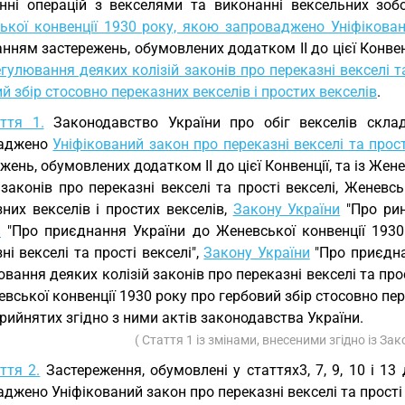
енні операцій з векселями та виконанні вексельних зобо
ької конвенції 1930 року, якою запроваджено Уніфіковани
нням застережень, обумовлених додатком II до цієї Конвен
гулювання деяких колізій законів про переказні векселі та
й збір стосовно переказних векселів і простих векселів
.
ття 1.
Законодавство України про обіг векселів склад
ваджено
Уніфікований закон про переказні векселі та прост
жень, обумовлених додатком II до цієї Конвенції, та із Же
 законів про переказні векселі та прості векселі, Женевс
них векселів і простих векселів,
Закону України
"Про рин
и
"Про приєднання України до Женевської конвенції 1930
ні векселі та прості векселі",
Закону України
"Про приєдна
вання деяких колізій законів про переказні векселі та прос
вської конвенції 1930 року про гербовий збір стосовно пере
рийнятих згідно з ними актів законодавства України.
( Стаття 1 із змінами, внесеними згідно із За
ття 2.
Застереження, обумовлені у статтях3, 7, 9, 10 і 13
джено Уніфікований закон про переказні векселі та прості 