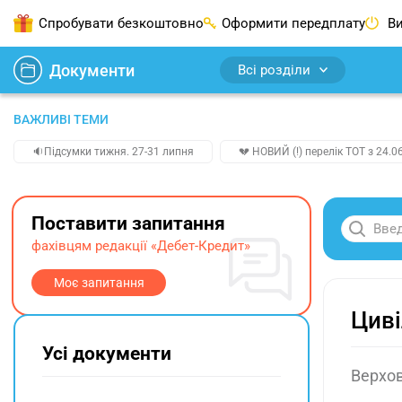
Спробувати безкоштовно
Оформити передплату
Ви
Документи
Всі розділи
ВАЖЛИВІ ТЕМИ
🔉Підсумки тижня. 27-31 липня
💔 НОВИЙ (!) перелік ТОТ з 24.06
Поставити запитання
фахівцям редакції «Дебет-Кредит»
Моє запитання
Циві
Усі документи
Верхов