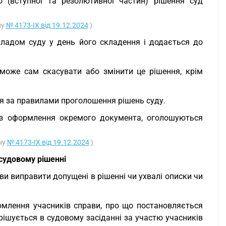
о (вступної та резолютивної частин) рішення суд
ну
№ 4173-IX від 19.12.2024
)
складом суду у день його складення і додається до
 може сам скасувати або змінити це рішення, крім
ня за правилами проголошення рішень суду.
без оформлення окремого документа, оголошуються
ону
№ 4173-IX від 19.12.2024
)
судовому рішенні
ави виправити допущені в рішенні чи ухвалі описки чи
омлення учасників справи, про що постановляється
рішується в судовому засіданні за участю учасників