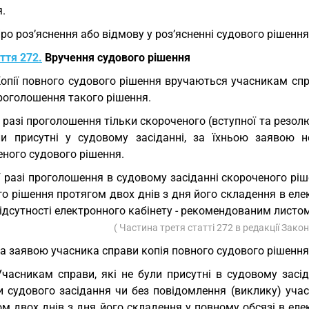
.
Про роз’яснення або відмову у роз’ясненні судового рішенн
ття 272.
Вручення судового рішення
Копії повного судового рішення вручаються учасникам спра
роголошення такого рішення.
У разі проголошення тільки скороченого (вступної та резол
ли присутні у судовому засіданні, за їхньою заявою 
еного судового рішення.
У разі проголошення в судовому засіданні скороченого р
о рішення протягом двох днів з дня його складення в еле
відсутності електронного кабінету - рекомендованим листо
( Частина третя статті 272 в редакції Зако
За заявою учасника справи копія повного судового рішення
Учасникам справи, які не були присутні в судовому засі
 судового засідання чи без повідомлення (виклику) учас
м двох днів з дня його складення у повному обсязі в еле