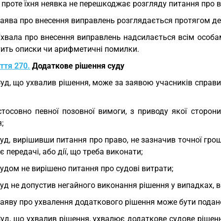
 проте їхня неявка не перешкоджає розгляду питання про 
Заява про внесення виправлень розглядається протягом дес
Ухвала про внесення виправлень надсилається всім особа
тить описки чи арифметичні помилки.
ття 270.
Додаткове рішення суду
Суд, що ухвалив рішення, може за заявою учасників справи 
стосовно певної позовної вимоги, з приводу якої сторон
;
суд, вирішивши питання про право, не зазначив точної грош
є передачі, або дії, що треба виконати;
судом не вирішено питання про судові витрати;
суд не допустив негайного виконання рішення у випадках, 
Заяву про ухвалення додаткового рішення може бути подан
Суд, що ухвалив рішення, ухвалює додаткове судове рішен