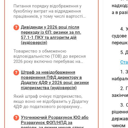
надход
Питання порядку відображення у
бухобліку витрат на відрядження
а в раз
працівників, у тому числі вартості
проживання в готелі, яке сплачено з
карткового рахунку працівника та
Дивіденди у 2026 році після
4. 
підтвердження таких операцій
переходу із ЄП: ризики за пп.
судове
первинними документами, належать
57.1-1 ПКУ та алгоритм дій
до компетенції Мінфіну
(аудіоверсія)
перешк
Товариство з обмеженою
5. 
відповідальністю (ТОВ) до вересня
2026 року включно перебуває на
Ста
спрощеній системі оподаткування
(єдиний податок, 3 група, ставка 5%,
1. 
Штраф за невідображення
неплатник ПДВ). З 1 жовтня 2026
повернення ПФД директору в
набрало
року підприємство переходить на
Додатку 4ДФ у 2026 році: ризики
загальну систему оподаткування
підприємства (аудіоверсія)
2. 
(стає платником податку на
закінчи
Який штраф очікує підприємство,
прибуток). За результатами
якщо воно не відобразить у Додатку
діяльності у періоді 2024–2025 років
3. 
4ДФ до податкового розрахунку
(під час перебування на спрощеній
повернення поворотної фінансової
рішенн
системі) підприємство отримало
допомоги (ПФД) директору?
Уточнюючий Розрахунок ЮО або
чистий прибуток, сума
держав
Розрахунок ФОП/НПД за
нерозподіленого прибутку в балансі
чином 
періоди, за якими минув строк