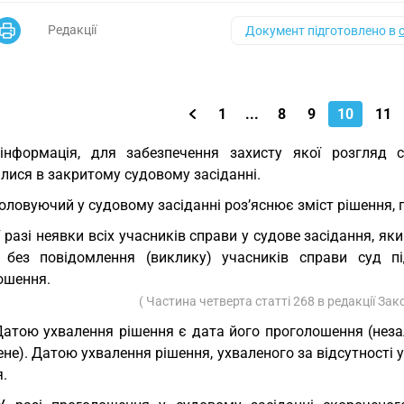
Редакції
Документ підготовлено в
1
...
8
9
10
11
інформація, для забезпечення захисту якої розгляд 
лися в закритому судовому засіданні.
Головуючий у судовому засіданні роз’яснює зміст рішення, 
У разі неявки всіх учасників справи у судове засідання, я
 без повідомлення (виклику) учасників справи суд п
ошення.
( Частина четверта статті 268 в редакції За
Датою ухвалення рішення є дата його проголошення (неза
не). Датою ухвалення рішення, ухваленого за відсутності 
.