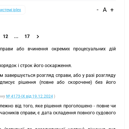
-
A
+
системі iplex
12
...
17
справи або вчинення окремих процесуальних дій
порядок і строк його оскарження.
ким завершується розгляд справи, або у разі розгляду
ідписує рішення (повне або скорочене) без його
кону
№ 4173-IX від 19.12.2024
)
лежно від того, яке рішення проголошено - повне чи
учасників справи, є дата складення повного судового