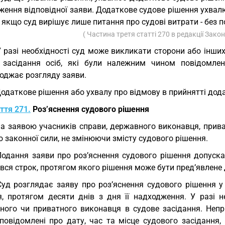
ження відповідної заяви. Додаткове судове рішення ухвал
і якщо суд вирішує лише питання про судові витрати - без 
( Частина третя статті 270 в редакції Зако
У разі необхідності суд може викликати сторони або інших
 засідання осіб, які були належним чином повідомлен
оджає розгляду заяви.
Додаткове рішення або ухвалу про відмову в прийнятті до
ття 271.
Роз’яснення судового рішення
За заявою учасників справи, державного виконавця, прив
 законної сили, не змінюючи змісту судового рішення.
Подання заяви про роз’яснення судового рішення допуск
вся строк, протягом якого рішення може бути пред’явлене
Суд розглядає заяву про роз’яснення судового рішення у
я, протягом десяти днів з дня її надходження. У разі н
ного чи приватного виконавця в судове засідання. Непри
повідомлені про дату, час та місце судового засідання,