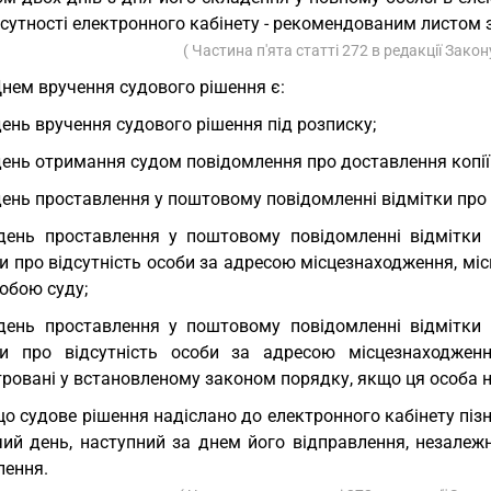
дсутності електронного кабінету - рекомендованим листом
( Частина п'ята статті 272 в редакції Зако
Днем вручення судового рішення є:
день вручення судового рішення під розписку;
день отримання судом повідомлення про доставлення копії 
день проставлення у поштовому повідомленні відмітки про
день проставлення у поштовому повідомленні відмітки
ки про відсутність особи за адресою місцезнаходження, м
обою суду;
день проставлення у поштовому повідомленні відмітки
ки про відсутність особи за адресою місцезнаходжен
ровані у встановленому законом порядку, якщо ця особа н
о судове рішення надіслано до електронного кабінету піз
чий день, наступний за днем його відправлення, незалеж
лення.