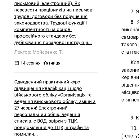
письмовий, електронний). Як
перевести працівників на письмові
7. 
трудові договори без порушення
8. 
законодавства. Трудові функції і
компетентності на основі
викона
професійного стандарту без
самовря
дублювання посадової інструкції...
такого 
статте
Лектор: Мойсеєнко Т.
Коп
14 серпня, пʼятниця
законн
керівн
Одноденний практичний курс
рішенн
підвищення кваліфікації щодо
місцев
військового обліку «Організація та
стягнен
ведення військового обліку: зміни з
27 червня! Електронний
персональний облік, ведення
9. 
списків, е-ВОД, звірки з ТЦК,
повідомлення до ТЦК, штрафи та
10.
помилки...
(тексту