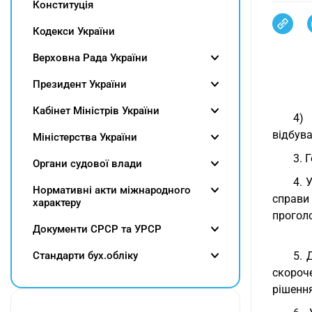
Конституція
Кодекси України
Верховна Рада України
Президент України
Кабінет Міністрів України
4) 
відбува
Міністерства України
3. 
Органи судової влади
4. 
Нормативні акти міжнародного
справи
характеру
прогол
Документи СРСР та УРСР
Cтандарти бух.обліку
5. 
скороче
рішення