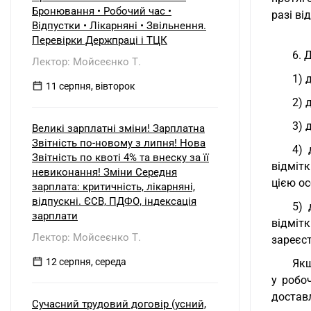
б) нерезидентом?
Бронювання • Робочий час •
разі ві
Відпустки • Лікарняні • Звільнення.
Перевірки Держпраці і ТЦК
6. 
Лектор: Мойсеєнко Т.
1) 
11 серпня, вівторок
2) 
3) 
Великі зарплатні зміни! Зарплатна
Звітність по-новому з липня! Нова
4) 
Звітність по квоті 4% та внеску за її
відміт
невиконання! Зміни Середня
цією ос
зарплата: критичність, лікарняні,
відпускні. ЄСВ, ПДФО, індексація
5) 
зарплати
відміт
Лектор: Мойсеєнко Т.
зареєст
12 серпня, середа
Якщ
у робо
достав
Сучасний трудовий договір (усний,