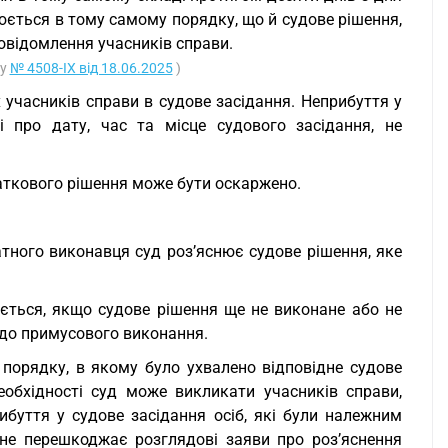
юється в тому самому порядку, що й судове рішення,
повідомлення учасників справи.
ну
№ 4508-IX від 18.06.2025
)
 учасників справи в судове засідання. Неприбуття у
і про дату, час та місце судового засідання, не
даткового рішення може бути оскаржено.
атного виконавця суд роз’яснює судове рішення, яке
ається, якщо судове рішення ще не виконане або не
 до примусового виконання.
 порядку, в якому було ухвалено відповідне судове
еобхідності суд може викликати учасників справи,
буття у судове засідання осіб, які були належним
 не перешкоджає розглядові заяви про роз’яснення