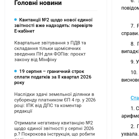
6. 
Головні новини
повідом
Квитанції №2 щодо нової єдиної
звітності вже надходять: перевірте
7. 
Е-кабінет
справи.
Квартальне звітування з ПДВ та
8. 
складання тільки щомісячних
випадк
зведених ПН для ФОПів: проєкт
закону від Мінфіну
9. 
19 серпня – граничний строк
10.
сплати податків за ІI квартал 2026
висново
року
Наслідки здачі земельної ділянки в
Ста
суборенду платником ЄП 4 гр. у 2026
році: ІПК від ДПС та коментар
1. 
редакції
арифме
Отримали негативну квитанцію №2
2. 
щодо єдиної звітності у серпні 2026
ухвала.
р.? Покрокова інструкція, що робити