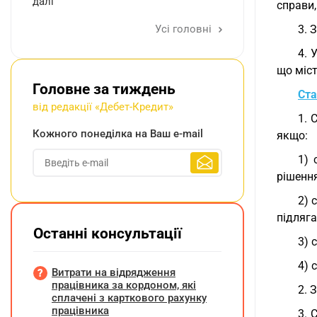
далі
справи,
Усі головні
3. 
4. 
що міс
Головне за тиждень
Ста
від редакції «Дебет-Кредит»
1. 
Кожного понеділка на Ваш e-mail
якщо:
1) 
рішення
2) 
підляга
Останні консультації
3) 
4) 
Витрати на відрядження
працівника за кордоном, які
2. 
сплачені з карткового рахунку
працівника
3. 