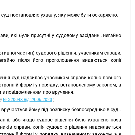
я суд постановляє ухвалу, яку може бути оскаржено.
ви, які були присутні у судовому засіданні, негайно
ютивної частин) судового рішення, учасникам справи,
негайно після його проголошення видаються копії
ішення суд надсилає учасникам справи копію повного
ктронній формі у порядку, встановленому законом, а
м з повідомленням про вручення.
ну
№ 3200-IX від 29.06.2023
)
 вручається йому під розписку безпосередньо в суді.
данні, або якщо судове рішення було ухвалено поза
ників справи, копія судового рішення надсилається
ктронній формі у порядку, визначеному законом, а в