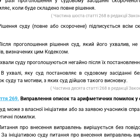
У разі проголошення у судовому засіданні скороченог
ляє, коли буде складено повне рішення.
( Частина шоста статті 268 в редакції Зако
Рішення суду (повне або скорочене) підписується всім 
Після проголошення рішення суд, який його ухвалив, не
ів, визначених цим Кодексом.
Ухвали суду проголошуються негайно після їх постановлен
 В ухвалі, яку суд постановляє в судовому засіданні 
к суду та мотиви, з яких суд дійшов такого висновку.
( Частина десята статті 268 в редакції Зак
ття 269.
Виправлення описок та арифметичних помилок у 
Суд може з власної ініціативи або за заявою учасників спр
тичні помилки.
Питання про внесення виправлень вирішується без повід
 За ініціативою суду питання про внесення виправлень ви