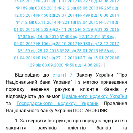
26.06.2012
№ 291 від 11.07.2012
№ 327 від 03.08.2012
№ 189 від 03.06.2013
№ 212 від 06.06.2013
№ 265 від
12.05.2014
№ 450 від 29.07.2014
№ 499 від 18.08.2014
№ 712 від 06.11.2014
№ 221 від 09.04.2015
№ 571 від
01.09.2015
№ 833 від 27.11.2015
№ 225 від 31.03.2016
№ 346 від 14.06.2016
№ 403 від 22.11.2016
№ 8 від
09.02.2017
№ 106 від 25.10.2017
№ 133 від 18.12.2017
№ 159 від 28.12.2018
№ 23 від 28.01.2019
№ 56 від
01.04.2019
№ 162 від 27.12.2019
№ 7 від 15.01.2020
№
129 від 03.09.2020
№ 50 від 14.06.2021
)
Відповідно до
статті 7
Закону України "Про
Національний банк України" і з метою приведення
порядку ведення рахунків клієнтів банків у
відповідність до вимог
Цивільного кодексу України
та
Господарського кодексу України
Правління
Національного банку України ПОСТАНОВЛЯЄ:
1. Затвердити Інструкцію про порядок відкриття і
закриття рахунків клієнтів банків та