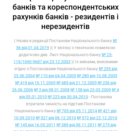
банків та кореспондентських
рахунків банків - резидентів і
нерезидентів
( Назва в редакції Постанови Національного банку
№
56 від 01.04.2019
)( У зв'язку з технічною помилкою
додатково див. Лист Національного банку
№ 25-
119/1690-9687 від 23.12.2003
)( Із змінами, внесеними
згідно з Постановами Національного банку
№ 295 від
23.06.2004
№ 110 від 04.04.2005
№ 280 від 10.08.2005
№ 419 від 10.11.2005
№ 485 від 21.12.2005
№ 236 від
26.06.2006
№ 3 від 08.01.2008
№ 158 від 23.03.2009
№ 4
від 05.01.2010
№ 223 від 30.04.2010
- Постанова
втратила чинність на підставі Постанови
Національного банку
№ 705 від 05.11.2014
№ 421 від
10.09.2010
№ 527 від 06.12.2010
№ 572 від 22.12.2010
№ 145 від 16.05.2011
№ 389 від 09.11.2011
№ 273 від