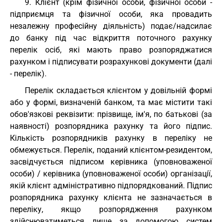
9. Клієнт (крім фізичної особи, фізичної особи -
підприємця та фізичної особи, яка провадить
незалежну професійну діяльність) подає/надсилає
до банку під час відкриття поточного рахунку
перелік осіб, які мають право розпоряджатися
рахунком і підписувати розрахункові документи (далі
- перелік).
Перелік складається клієнтом у довільній формі
або у формі, визначеній банком, та має містити такі
обов'язкові реквізити: прізвище, ім'я, по батькові (за
наявності) розпорядника рахунку та його підпис.
Кількість розпорядників рахунку в переліку не
обмежується. Перелік, поданий клієнтом-резидентом,
засвідчується підписом керівника (уповноваженої
особи) / керівника (уповноваженої особи) організації,
якій клієнт адміністративно підпорядкований. Підпис
розпорядника рахунку клієнта не зазначається в
переліку, якщо розпорядження рахунком
здійснюватиметься лише за допомогою систем