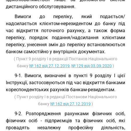
дистанційного обслуговування.
Вимоги до переліку, який подається/
надсилається клієнтом-нерезидентом до банку під
час відкриття поточного рахунку, а також форма
переліку, порядок подання/надсилання клієнтами
переліку, унесення змін до переліку встановлюються
банком самостійно у внутрішніх документах.
( Пункт 9 розділу I в редакції Постанов Національного
банку
№ 162 від 27.12.2019
,
№ 129 від 03.09.2020
)
9-1. Вимоги, визначені в пункті 9 розділу I цієї
Інструкції, застосовуються під час відкриття банками
кореспондентських рахунків банкам-резидентам.
( Пункт розділу I в редакції Постанови Національного
банку
№ 162 від 27.12.2019
)
9-2. Розпорядження рахунками фізичних осіб,
фізичних осіб - підприємців та фізичних осіб, які
провадять незалежну професійну діяльність,