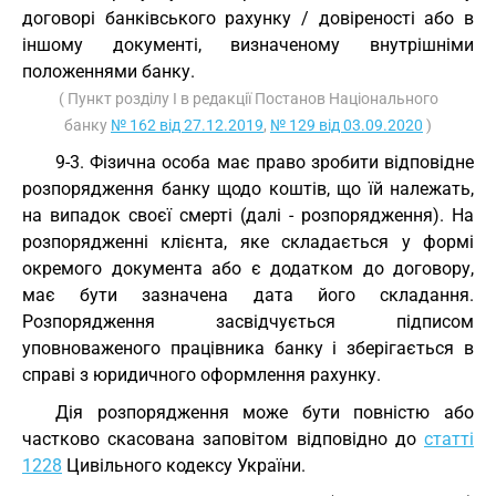
договорі банківського рахунку / довіреності або в
іншому документі, визначеному внутрішніми
положеннями банку.
( Пункт розділу I в редакції Постанов Національного
банку
№ 162 від 27.12.2019
,
№ 129 від 03.09.2020
)
9-3. Фізична особа має право зробити відповідне
розпорядження банку щодо коштів, що їй належать,
на випадок своєї смерті (далі - розпорядження). На
розпорядженні клієнта, яке складається у формі
окремого документа або є додатком до договору,
має бути зазначена дата його складання.
Розпорядження засвідчується підписом
уповноваженого працівника банку і зберігається в
справі з юридичного оформлення рахунку.
Дія розпорядження може бути повністю або
частково скасована заповітом відповідно до
статті
1228
Цивільного кодексу України.