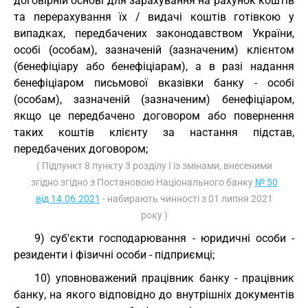
договірній основі для зарахування на рахунок коштів
та перерахування їх / видачі коштів готівкою у
випадках, передбачених законодавством України,
особі (особам), зазначеній (зазначеним) клієнтом
(бенефіціару або бенефіціарам), а в разі надання
бенефіціаром письмової вказівки банку - особі
(особам), зазначеній (зазначеним) бенефіціаром,
якщо це передбачено договором або повернення
таких коштів клієнту за настання підстав,
передбачених договором;
( Підпункт 8 пункту 3 розділу I із змінами, внесеними
згідно згідно з Постановою Національного банку
№ 50
від 14.06.2021
- набирають чинності з 01 липня 2021
року )
9) суб'єкти господарювання - юридичні особи -
резиденти і фізичні особи - підприємці;
10) уповноважений працівник банку - працівник
банку, на якого відповідно до внутрішніх документів