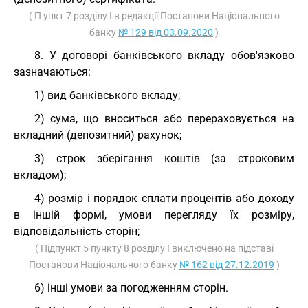
( П ункт 7 розділу I в редакції Постанови Національного
банку
№ 129 від 03.09.2020
)
8. У договорі банківського вкладу обов'язково
зазначаються:
1) вид банківського вкладу;
2) сума, що вноситься або перераховується на
вкладний (депозитний) рахунок;
3) строк зберігання коштів (за строковим
вкладом);
4) розмір і порядок сплати процентів або доходу
в іншій формі, умови перегляду їх розміру,
відповідальність сторін;
( Підпункт 5 пункту 8 розділу I виключено на підставі
Постанови Національного банку
№ 162 від 27.12.2019
)
6) інші умови за погодженням сторін.