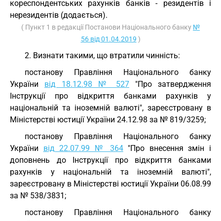
кореспондентських рахунків банків - резидентів і
нерезидентів (додається).
( Пункт 1 в редакції Постанови Національного банку
№
56 від 01.04.2019
)
2. Визнати такими, що втратили чинність:
постанову Правління Національного банку
України
від 18.12.98 № 527
"Про затвердження
Інструкції про відкриття банками рахунків у
національній та іноземній валюті", зареєстровану в
Міністерстві юстиції України 24.12.98 за № 819/3259;
постанову Правління Національного банку
України
від 22.07.99 № 364
"Про внесення змін і
доповнень до Інструкції про відкриття банками
рахунків у національній та іноземній валюті",
зареєстровану в Міністерстві юстиції України 06.08.99
за № 538/3831;
постанову Правління Національного банку