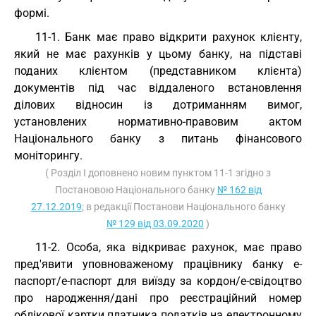
формі.
11-1. Банк має право відкрити рахунок клієнту,
який не має рахунків у цьому банку, на підставі
поданих клієнтом (представником клієнта)
документів під час віддаленого встановлення
ділових відносин із дотриманням вимог,
установлених нормативно-правовим актом
Національного банку з питань фінансового
моніторингу.
( Розділ I доповнено новим пунктом 11-1 згідно з
Постановою Національного банку
№ 162 від
27.12.2019
; в редакції Постанови Національного банку
№ 129 від 03.09.2020
)
11-2. Особа, яка відкриває рахунок, має право
пред'явити уповноваженому працівнику банку е-
паспорт/е-паспорт для виїзду за кордон/е-свідоцтво
про народження/дані про реєстраційний номер
облікової картки платника податків на електронному