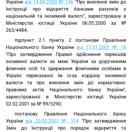
України
від 14.04.2000 № 146
"Про внесення змін до
Інструкції про відкриття банками рахунків у
національній та іноземній валюті", зареєстровану в
Міністерстві юстиції України 06.05.2000 за №
263/4484;
підпункт 2.1 пункту 2 постанови Правління
Національного банку України
від 17.01.2001 № 18
"Про затвердження Правил здійснення переказів
іноземної валюти за межі України за дорученням
фізичних осіб та одержання фізичними особами в
Україні переказаної їм із-за кордону іноземної
валюти та про внесення змін до нормативно-
правових актів Національного банку України",
зареєстрованої в Міністерстві юстиції України
02.02.2001 за № 99/5290;
постанову Правління Національного банку
України
від 20.03.2001 № 114
"Про затвердження
Змін до Інструкції про порядок відкриття та