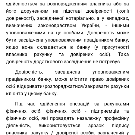
здійснюється за розпорядженням власника або за
його дорученням на підставі довіреності (копії
довіреності), засвідченої нотаріально, а у випадках,
визначених законодавством України, - іншими
уповноваженими на це особами. Довіреність може
бути засвідчена уповноваженим працівником банку,
якщо вона складається в банку (у присутності
власника рахунку та довірених осіб). Така
довіреність додаткового засвідчення не потребує.
Довіреність, засвідчена уповноваженим
працівником банку, може містити право довірених
осіб відкривати/розпоряджатися/закривати рахунки
клієнта у цьому банку.
Під час здійснення операцій за рахунками
фізичних осіб, фізичних осіб - підприємців та
фізичних осіб, які провадять незалежну професійну
діяльність, використовується зразок підпису
власника рахунку / довіреної особи, зазначений у