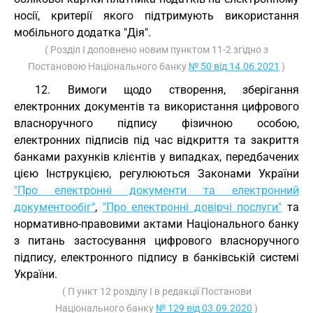
носії, критерії якого підтримують використання
мобільного додатка "Дія".
( Розділ I доповнено новим пунктом 11-2 згідно з
Постановою Національного банку
№ 50 від 14.06.2021
)
12. Вимоги щодо створення, зберігання
електронних документів та використання цифрового
власноручного підпису фізичною особою,
електронних підписів під час відкриття та закриття
банками рахунків клієнтів у випадках, передбачених
цією Інструкцією, регулюються Законами України
"Про електронні документи та електронний
документообіг"
,
"Про електронні довірчі послуги"
та
нормативно-правовими актами Національного банку
з питань застосування цифрового власноручного
підпису, електронного підпису в банківській системі
України.
( П ункт 12 розділу I в редакції Постанови
Національного банку
№ 129 від 03.09.2020
)