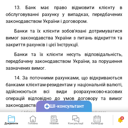
13. Банк має право відмовити клієнту в
обслуговуванні рахунку у випадках, передбачених
законодавством України і договором.
Банки та їх клієнти зобов'язані дотримуватися
вимог законодавства України з питань відкриття та
закриття рахунків і цієї Інструкції.
Банки та їх клієнти несуть відповідальність,
передбачену законодавством України, за порушення
зазначених вимог.
14. За поточними рахунками, що відкриваються
банками клієнтам-резидентам у національній валюті,
здійснюються всі види розрахунково-касових
операцій відповідно до умов договору та вимог
законодавства України.
ШІ-консультант
( Абзац перший пункту 14 розділу I із змінами,
0
внесеними згідно з Постановами Національного банку
Документи
Головна
Новини
Консультації
Календар
Сервіси
№ 162 від 27.12.2019
,
№ 129 від 03.09.2020
)