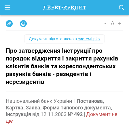
-
A
+
Документ підготовлено в
системі iplex
Про затвердження Інструкції про
порядок відкриття і закриття рахунків
клієнтів банків та кореспондентських
рахунків банків - резидентів і
нерезидентів
Національний банк України
|
Постанова,
Картка, Заява, Форма типового документа,
Інструкція
від
12.11.2003
№ 492
|
Документ не
діє