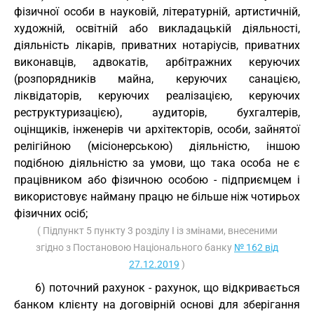
фізичної особи в науковій, літературній, артистичній,
художній, освітній або викладацькій діяльності,
діяльність лікарів, приватних нотаріусів, приватних
виконавців, адвокатів, арбітражних керуючих
(розпорядників майна, керуючих санацією,
ліквідаторів, керуючих реалізацією, керуючих
реструктуризацією), аудиторів, бухгалтерів,
оцінщиків, інженерів чи архітекторів, особи, зайнятої
релігійною (місіонерською) діяльністю, іншою
подібною діяльністю за умови, що така особа не є
працівником або фізичною особою - підприємцем і
використовує найману працю не більше ніж чотирьох
фізичних осіб;
( Підпункт 5 пункту 3 розділу I із змінами, внесеними
згідно з Постановою Національного банку
№ 162 від
27.12.2019
)
6) поточний рахунок - рахунок, що відкривається
банком клієнту на договірній основі для зберігання