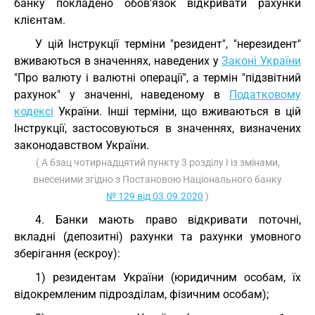
банку покладено обов'язок відкривати рахунки
клієнтам.
У цій Інструкції терміни "резидент", "нерезидент"
вживаються в значеннях, наведених у
Законі України
"Про валюту і валютні операції", а термін "підзвітний
рахунок" у значенні, наведеному в
Податковому
кодексі
України. Інші терміни, що вживаються в цій
Інструкції, застосовуються в значеннях, визначених
законодавством України.
( А бзац чотирнадцятий пункту 3 розділу I із змінами,
внесеними згідно з Постановою Національного банку
№ 129 від 03.09.2020
)
4. Банки мають право відкривати поточні,
вкладні (депозитні) рахунки та рахунки умовного
зберігання (ескроу):
1) резидентам України (юридичним особам, їх
відокремленим підрозділам, фізичним особам);