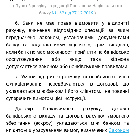
( Пункт 5 розділу I в редакції Постанови Національного
банку
№ 162 від 27.12.2019
)
6. Банк не має права відмовити у відкритті
рахунку, вчинення відповідних операцій за яким
передбачено законом, установчими документами
банку та наданою йому ліцензією, крім випадків,
коли банк не має можливості прийняти на банківське
обслуговування або якщо така відмова
допускається законом або банківськими правилами.
7. Умови відкриття рахунку та особливості його
функціонування передбачаються в договорі, що
укладається між банком і його клієнтом, і не повинні
суперечити вимогам цієї Інструкції.
Договір банківського рахунку, договір
банківського вкладу та договір рахунку умовного
зберігання (ескроу) укладаються між банком та
клієнтом з урахуванням вимог, визначених
Законом