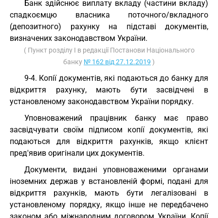
Банк здійснює виплату вкладу (частини вкладу)
спадкоємцю власника поточного/вкладного
(депозитного) рахунку на підставі документів,
визначених законодавством України.
( Пункт розділу I в редакції Постанови Національного
банку
№ 162 від 27.12.2019
)
9-4. Копії документів, які подаються до банку для
відкриття рахунку, мають бути засвідчені в
установленому законодавством України порядку.
Уповноважений працівник банку має право
засвідчувати своїм підписом копії документів, які
подаються для відкриття рахунків, якщо клієнт
пред'явив оригінали цих документів.
Документи, видані уповноваженими органами
іноземних держав у встановленій формі, подані для
відкриття рахунків, мають бути легалізовані в
установленому порядку, якщо інше не передбачено
законом або міжнародним договором України. Копії