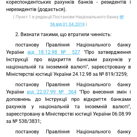
кореспондентських рахунків банків - резидентів і
нерезидентів (додається).
( Пункт 1 в редакції Постанови Національного банку
№
56 від 01.04.2019
)
2. Визнати такими, що втратили чинність:
постанову Правління Національного банку
України
від 18.12.98 № 527
"Про затвердження
Інструкції про відкриття банками рахунків у
національній та іноземній валюті", зареєстровану в
Міністерстві юстиції України 24.12.98 за № 819/3259;
постанову Правління Національного банку
України
від 22.07.99 № 364
"Про внесення змін і
доповнень до Інструкції про відкриття банками
рахунків у національній та іноземній валюті",
зареєстровану в Міністерстві юстиції України 06.08.99
за № 538/3831;
постанову Правління Національного банку