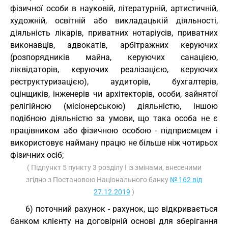
фізичної особи в науковій, літературній, артистичній,
художній, освітній або викладацькій діяльності,
діяльність лікарів, приватних нотаріусів, приватних
виконавців, адвокатів, арбітражних керуючих
(розпорядників майна, керуючих санацією,
ліквідаторів, керуючих реалізацією, керуючих
реструктуризацією), аудиторів, бухгалтерів,
оцінщиків, інженерів чи архітекторів, особи, зайнятої
релігійною (місіонерською) діяльністю, іншою
подібною діяльністю за умови, що така особа не є
працівником або фізичною особою - підприємцем і
використовує найману працю не більше ніж чотирьох
фізичних осіб;
( Підпункт 5 пункту 3 розділу I із змінами, внесеними
згідно з Постановою Національного банку
№ 162 від
27.12.2019
)
6) поточний рахунок - рахунок, що відкривається
банком клієнту на договірній основі для зберігання