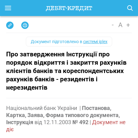
-
A
+
Документ підготовлено в
системі iplex
Про затвердження Інструкції про
порядок відкриття і закриття рахунків
клієнтів банків та кореспондентських
рахунків банків - резидентів і
нерезидентів
Національний банк України
|
Постанова,
Картка, Заява, Форма типового документа,
Інструкція
від
12.11.2003
№ 492
|
Документ не
діє