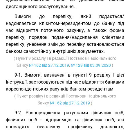
дистанційного обслуговування.
Вимоги до переліку, який подається/
надсилається клієнтом-нерезидентом до банку під
час відкриття поточного рахунку, а також форма
переліку, порядок подання/надсилання клієнтами
переліку, унесення змін до переліку встановлюються
банком самостійно у внутрішніх документах.
( Пункт 9 розділу I в редакції Постанов Національного
банку
№ 162 від 27.12.2019
,
№ 129 від 03.09.2020
)
9-1. Вимоги, визначені в пункті 9 розділу I цієї
Інструкції, застосовуються під час відкриття банками
кореспондентських рахунків банкам-резидентам.
( Пункт розділу I в редакції Постанови Національного
банку
№ 162 від 27.12.2019
)
9-2. Розпорядження рахунками фізичних осіб,
фізичних осіб - підприємців та фізичних осіб, які
провадять незалежну професійну діяльність,