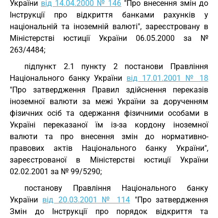
України
від 14.04.2000 № 146
"Про внесення змін до
Інструкції про відкриття банками рахунків у
національній та іноземній валюті", зареєстровану в
Міністерстві юстиції України 06.05.2000 за №
263/4484;
підпункт 2.1 пункту 2 постанови Правління
Національного банку України
від 17.01.2001 № 18
"Про затвердження Правил здійснення переказів
іноземної валюти за межі України за дорученням
фізичних осіб та одержання фізичними особами в
Україні переказаної їм із-за кордону іноземної
валюти та про внесення змін до нормативно-
правових актів Національного банку України",
зареєстрованої в Міністерстві юстиції України
02.02.2001 за № 99/5290;
постанову Правління Національного банку
України
від 20.03.2001 № 114
"Про затвердження
Змін до Інструкції про порядок відкриття та