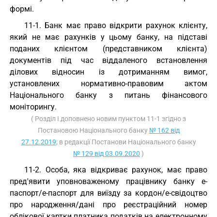
формі.
11-1. Банк має право відкрити рахунок клієнту,
який не має рахунків у цьому банку, на підставі
поданих клієнтом (представником клієнта)
документів під час віддаленого встановлення
ділових відносин із дотриманням вимог,
установлених нормативно-правовим актом
Національного банку з питань фінансового
моніторингу.
( Розділ I доповнено новим пунктом 11-1 згідно з
Постановою Національного банку
№ 162 від
27.12.2019
; в редакції Постанови Національного банку
№ 129 від 03.09.2020
)
11-2. Особа, яка відкриває рахунок, має право
пред'явити уповноваженому працівнику банку е-
паспорт/е-паспорт для виїзду за кордон/е-свідоцтво
про народження/дані про реєстраційний номер
облікової картки платника податків на електронному