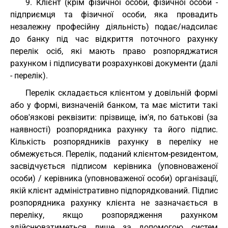
9. Клієнт (крім фізичної особи, фізичної особи -
підприємця та фізичної особи, яка провадить
незалежну професійну діяльність) подає/надсилає
до банку під час відкриття поточного рахунку
перелік осіб, які мають право розпоряджатися
рахунком і підписувати розрахункові документи (далі
- перелік).
Перелік складається клієнтом у довільній формі
або у формі, визначеній банком, та має містити такі
обов'язкові реквізити: прізвище, ім'я, по батькові (за
наявності) розпорядника рахунку та його підпис.
Кількість розпорядників рахунку в переліку не
обмежується. Перелік, поданий клієнтом-резидентом,
засвідчується підписом керівника (уповноваженої
особи) / керівника (уповноваженої особи) організації,
якій клієнт адміністративно підпорядкований. Підпис
розпорядника рахунку клієнта не зазначається в
переліку, якщо розпорядження рахунком
здійснюватиметься лише за допомогою систем