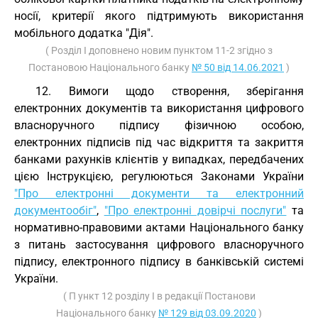
носії, критерії якого підтримують використання
мобільного додатка "Дія".
( Розділ I доповнено новим пунктом 11-2 згідно з
Постановою Національного банку
№ 50 від 14.06.2021
)
12. Вимоги щодо створення, зберігання
електронних документів та використання цифрового
власноручного підпису фізичною особою,
електронних підписів під час відкриття та закриття
банками рахунків клієнтів у випадках, передбачених
цією Інструкцією, регулюються Законами України
"Про електронні документи та електронний
документообіг"
,
"Про електронні довірчі послуги"
та
нормативно-правовими актами Національного банку
з питань застосування цифрового власноручного
підпису, електронного підпису в банківській системі
України.
( П ункт 12 розділу I в редакції Постанови
Національного банку
№ 129 від 03.09.2020
)