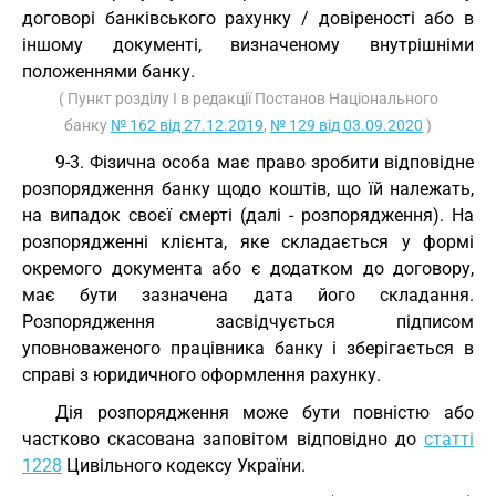
договорі банківського рахунку / довіреності або в
іншому документі, визначеному внутрішніми
положеннями банку.
( Пункт розділу I в редакції Постанов Національного
банку
№ 162 від 27.12.2019
,
№ 129 від 03.09.2020
)
9-3. Фізична особа має право зробити відповідне
розпорядження банку щодо коштів, що їй належать,
на випадок своєї смерті (далі - розпорядження). На
розпорядженні клієнта, яке складається у формі
окремого документа або є додатком до договору,
має бути зазначена дата його складання.
Розпорядження засвідчується підписом
уповноваженого працівника банку і зберігається в
справі з юридичного оформлення рахунку.
Дія розпорядження може бути повністю або
частково скасована заповітом відповідно до
статті
1228
Цивільного кодексу України.