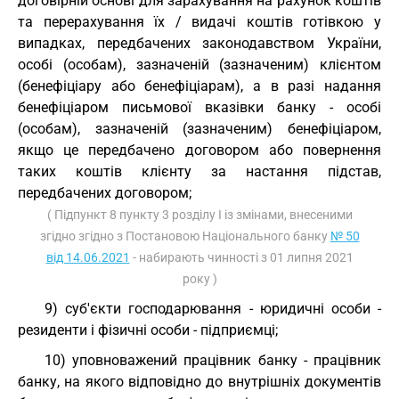
договірній основі для зарахування на рахунок коштів
та перерахування їх / видачі коштів готівкою у
випадках, передбачених законодавством України,
особі (особам), зазначеній (зазначеним) клієнтом
(бенефіціару або бенефіціарам), а в разі надання
бенефіціаром письмової вказівки банку - особі
(особам), зазначеній (зазначеним) бенефіціаром,
якщо це передбачено договором або повернення
таких коштів клієнту за настання підстав,
передбачених договором;
( Підпункт 8 пункту 3 розділу I із змінами, внесеними
згідно згідно з Постановою Національного банку
№ 50
від 14.06.2021
- набирають чинності з 01 липня 2021
року )
9) суб'єкти господарювання - юридичні особи -
резиденти і фізичні особи - підприємці;
10) уповноважений працівник банку - працівник
банку, на якого відповідно до внутрішніх документів