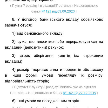
( П ункт 7 розділу I в редакції Постанови Національного
банку
№ 129 від 03.09.2020
)
8. У договорі банківського вкладу обов'язково
зазначаються:
1) вид банківського вкладу;
2) сума, що вноситься або перераховується на
вкладний (депозитний) рахунок;
3) строк зберігання коштів (за строковим
вкладом);
4) розмір і порядок сплати процентів або доходу
в іншій формі, умови перегляду їх розміру,
відповідальність сторін;
( Підпункт 5 пункту 8 розділу I виключено на підставі
Постанови Національного банку
№ 162 від 27.12.2019
)
6) інші умови за погодженням сторін.