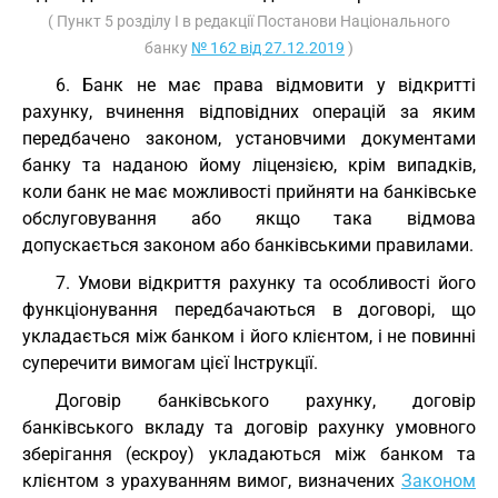
( Пункт 5 розділу I в редакції Постанови Національного
банку
№ 162 від 27.12.2019
)
6. Банк не має права відмовити у відкритті
рахунку, вчинення відповідних операцій за яким
передбачено законом, установчими документами
банку та наданою йому ліцензією, крім випадків,
коли банк не має можливості прийняти на банківське
обслуговування або якщо така відмова
допускається законом або банківськими правилами.
7. Умови відкриття рахунку та особливості його
функціонування передбачаються в договорі, що
укладається між банком і його клієнтом, і не повинні
суперечити вимогам цієї Інструкції.
Договір банківського рахунку, договір
банківського вкладу та договір рахунку умовного
зберігання (ескроу) укладаються між банком та
клієнтом з урахуванням вимог, визначених
Законом