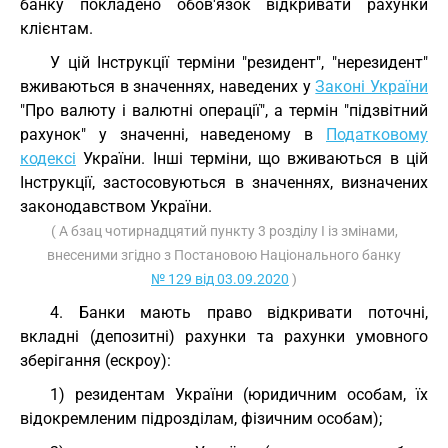
банку покладено обов'язок відкривати рахунки
клієнтам.
У цій Інструкції терміни "резидент", "нерезидент"
вживаються в значеннях, наведених у
Законі України
"Про валюту і валютні операції", а термін "підзвітний
рахунок" у значенні, наведеному в
Податковому
кодексі
України. Інші терміни, що вживаються в цій
Інструкції, застосовуються в значеннях, визначених
законодавством України.
( А бзац чотирнадцятий пункту 3 розділу I із змінами,
внесеними згідно з Постановою Національного банку
№ 129 від 03.09.2020
)
4. Банки мають право відкривати поточні,
вкладні (депозитні) рахунки та рахунки умовного
зберігання (ескроу):
1) резидентам України (юридичним особам, їх
відокремленим підрозділам, фізичним особам);