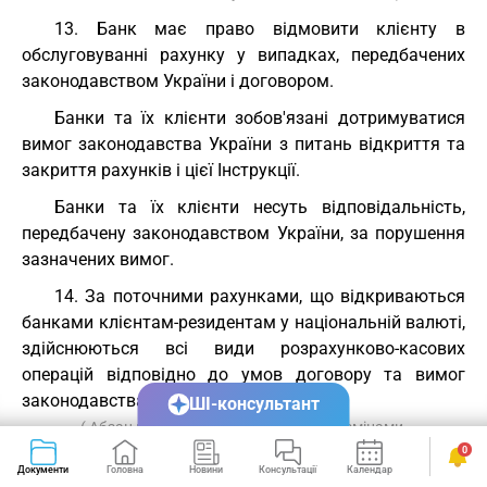
13. Банк має право відмовити клієнту в
обслуговуванні рахунку у випадках, передбачених
законодавством України і договором.
Банки та їх клієнти зобов'язані дотримуватися
вимог законодавства України з питань відкриття та
закриття рахунків і цієї Інструкції.
Банки та їх клієнти несуть відповідальність,
передбачену законодавством України, за порушення
зазначених вимог.
14. За поточними рахунками, що відкриваються
банками клієнтам-резидентам у національній валюті,
здійснюються всі види розрахунково-касових
операцій відповідно до умов договору та вимог
законодавства України.
ШІ-консультант
( Абзац перший пункту 14 розділу I із змінами,
0
внесеними згідно з Постановами Національного банку
Документи
Головна
Новини
Консультації
Календар
Сервіси
№ 162 від 27.12.2019
,
№ 129 від 03.09.2020
)