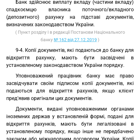
Банк здійснює виплату вкладу (частини вкладу)
спадкоємцю власника поточного/вкладного
(депозитного) рахунку на підставі документів,
визначених законодавством України.
( Пункт розділу I в редакції Постанови Національного
банку
№ 162 від 27.12.2019
)
9-4. Копії документів, які подаються до банку для
відкриття рахунку, мають бути засвідчені в
установленому законодавством України порядку.
Уповноважений працівник банку має право
засвідчувати своїм підписом копії документів, які
подаються для відкриття рахунків, якщо клієнт
пред'явив оригінали цих документів.
Документи, видані уповноваженими органами
іноземних держав у встановленій формі, подані для
відкриття рахунків, мають бути легалізовані в
установленому порядку, якщо інше не передбачено
законом або міжнародним договором України. Копії