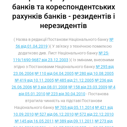
банків та кореспондентських
рахунків банків - резидентів і
нерезидентів
( Назва в редакції Постанови Національного банку
№
56 від 01.04.2019
)( У зв'язку з технічною помилкою
додатково див. Лист Національного банку
№ 25-
119/1690-9687 від 23.12.2003
)( Із змінами, внесеними
згідно з Постановами Національного банку
№ 295 від
23.06.2004
№ 110 від 04.04.2005
№ 280 від 10.08.2005
№ 419 від 10.11.2005
№ 485 від 21.12.2005
№ 236 від
26.06.2006
№ 3 від 08.01.2008
№ 158 від 23.03.2009
№ 4
від 05.01.2010
№ 223 від 30.04.2010
- Постанова
втратила чинність на підставі Постанови
Національного банку
№ 705 від 05.11.2014
№ 421 від
10.09.2010
№ 527 від 06.12.2010
№ 572 від 22.12.2010
№ 145 від 16.05.2011
№ 389 від 09.11.2011
№ 273 від