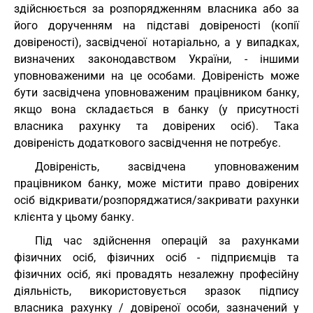
здійснюється за розпорядженням власника або за
його дорученням на підставі довіреності (копії
довіреності), засвідченої нотаріально, а у випадках,
визначених законодавством України, - іншими
уповноваженими на це особами. Довіреність може
бути засвідчена уповноваженим працівником банку,
якщо вона складається в банку (у присутності
власника рахунку та довірених осіб). Така
довіреність додаткового засвідчення не потребує.
Довіреність, засвідчена уповноваженим
працівником банку, може містити право довірених
осіб відкривати/розпоряджатися/закривати рахунки
клієнта у цьому банку.
Під час здійснення операцій за рахунками
фізичних осіб, фізичних осіб - підприємців та
фізичних осіб, які провадять незалежну професійну
діяльність, використовується зразок підпису
власника рахунку / довіреної особи, зазначений у