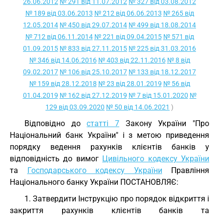
26.06.2012
№ 291 від 11.07.2012
№ 327 від 03.08.2012
№ 189 від 03.06.2013
№ 212 від 06.06.2013
№ 265 від
12.05.2014
№ 450 від 29.07.2014
№ 499 від 18.08.2014
№ 712 від 06.11.2014
№ 221 від 09.04.2015
№ 571 від
01.09.2015
№ 833 від 27.11.2015
№ 225 від 31.03.2016
№ 346 від 14.06.2016
№ 403 від 22.11.2016
№ 8 від
09.02.2017
№ 106 від 25.10.2017
№ 133 від 18.12.2017
№ 159 від 28.12.2018
№ 23 від 28.01.2019
№ 56 від
01.04.2019
№ 162 від 27.12.2019
№ 7 від 15.01.2020
№
129 від 03.09.2020
№ 50 від 14.06.2021
)
Відповідно до
статті 7
Закону України "Про
Національний банк України" і з метою приведення
порядку ведення рахунків клієнтів банків у
відповідність до вимог
Цивільного кодексу України
та
Господарського кодексу України
Правління
Національного банку України ПОСТАНОВЛЯЄ:
1. Затвердити Інструкцію про порядок відкриття і
закриття рахунків клієнтів банків та