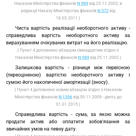
Наказом Міністерства фінансів
N 989
від 25.11.2002; в
редакції Наказу Міністерства фінансів
N 372
від
18.03.2011 )
Чиста вартість реалізації необоротного активу -
справедлива вартість необоротного активу за
вирахуванням очікуваних витрат на його реалізацію.
( Пункт 4 доповнено абзацом сімнадцятим згідно з
Наказом Міністерства фінансів
N 989
від 25.11.2002 )
Залишкова вартість - різниця між первісною
(переоціненою) вартістю необоротного активу і
сумою його накопиченої амортизації (зносу).
( Пункт 4 доповнено новим абзацом згідно з Наказом
Міністерства фінансів
N 1396
від 30.11.2009 - діють до
01.01.2015 )
Справедлива вартість - сума, за якою можна
продати актив або оплатити зобов'язання за
звичайних умов на певну дату.