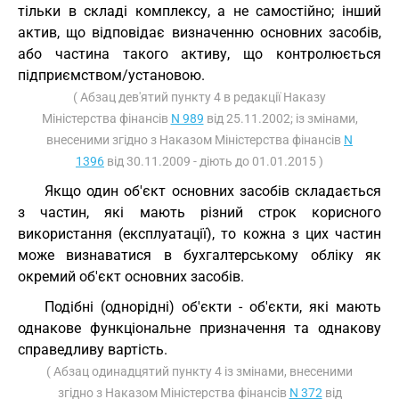
тільки в складі комплексу, а не самостійно; інший
актив, що відповідає визначенню основних засобів,
або частина такого активу, що контролюється
підприємством/установою.
( Абзац дев'ятий пункту 4 в редакції Наказу
Міністерства фінансів
N 989
від 25.11.2002; із змінами,
внесеними згідно з Наказом Міністерства фінансів
N
1396
від 30.11.2009 - діють до 01.01.2015 )
Якщо один об'єкт основних засобів складається
з частин, які мають різний строк корисного
використання (експлуатації), то кожна з цих частин
може визнаватися в бухгалтерському обліку як
окремий об'єкт основних засобів.
Подібні (однорідні) об'єкти - об'єкти, які мають
однакове функціональне призначення та однакову
справедливу вартість.
( Абзац одинадцятий пункту 4 із змінами, внесеними
згідно з Наказом Міністерства фінансів
N 372
від