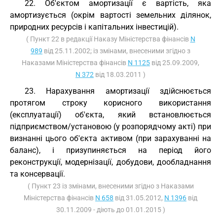
22. Об'єктом амортизації є вартість, яка
амортизується (окрім вартості земельних ділянок,
природних ресурсів і капітальних інвестицій).
( Пункт 22 в редакції Наказу Міністерства фінансів
N
989
від 25.11.2002; із змінами, внесеними згідно з
Наказами Міністерства фінансів
N 1125
від 25.09.2009,
N 372
від 18.03.2011 )
23. Нарахування амортизації здійснюється
протягом строку корисного використання
(експлуатації) об'єкта, який встановлюється
підприємством/установою (у розпорядчому акті) при
визнанні цього об'єкта активом (при зарахуванні на
баланс), і призупиняється на період його
реконструкції, модернізації, добудови, дообладнання
та консервації.
( Пункт 23 із змінами, внесеними згідно з Наказами
Міністерства фінансів
N 658
від 31.05.2012,
N 1396
від
30.11.2009 - діють до 01.01.2015 )