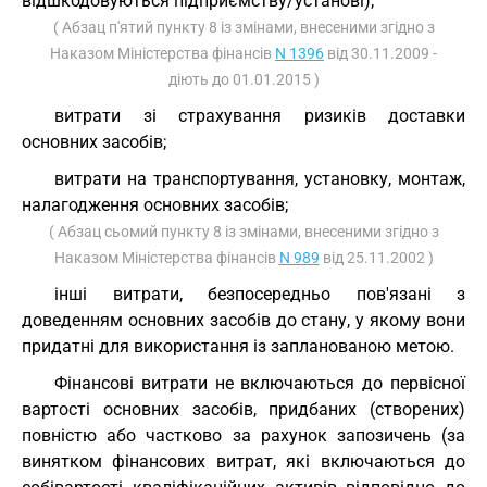
відшкодовуються підприємству/установі);
( Абзац п'ятий пункту 8 із змінами, внесеними згідно з
Наказом Міністерства фінансів
N 1396
від 30.11.2009 -
діють до 01.01.2015 )
витрати зі страхування ризиків доставки
основних засобів;
витрати на транспортування, установку, монтаж,
налагодження основних засобів;
( Абзац сьомий пункту 8 із змінами, внесеними згідно з
Наказом Міністерства фінансів
N 989
від 25.11.2002 )
інші витрати, безпосередньо пов'язані з
доведенням основних засобів до стану, у якому вони
придатні для використання із запланованою метою.
Фінансові витрати не включаються до первісної
вартості основних засобів, придбаних (створених)
повністю або частково за рахунок запозичень (за
винятком фінансових витрат, які включаються до