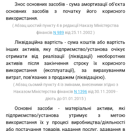
Знос основних засобів - сума амортизації об'єкта
основних засобів з початку його корисного
використання.
( Абзац шостий пункту 4 в редакції Наказу Міністерства
фінансів
N 989
від 25.11.2002 )
Ліквідаційна вартість - сума коштів або вартість
інших активів, яку підприємство/установа очікує
отримати від реалізації (ліквідації) необоротних
активів після закінчення строку їх корисного
використання (експлуатації), за вирахуванням
витрат, пов'язаних з продажем (ліквідацією).
( Абзац сьомий пункту 4 із змінами, внесеними згідно з
Наказом Міністерства фінансів
N 1396
від 30.11.2009 -
діють до 01.01.2015 )
Основні засоби - матеріальні активи, які
підприємство/установа утримує з метою
використання їх у процесі виробництва/діяльності
або постачання товарів, надання послуг, здавання в