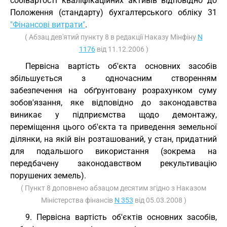
собівартості кваліфікаційних активів відповідно до
Положення (стандарту) бухгалтерського обліку 31
"Фінансові витрати"
.
( Абзац дев'ятий пункту 8 в редакції Наказу Мінфіну
N
1176
від 11.12.2006 )
Первісна вартість об'єкта основних засобів
збільшується з одночасним створенням
забезпечення на обґрунтовану розрахунком суму
зобов'язання, яке відповідно до законодавства
виникає у підприємства щодо демонтажу,
переміщення цього об'єкта та приведення земельної
ділянки, на якій він розташований, у стан, придатний
для подальшого використання (зокрема на
передбачену законодавством рекультивацію
порушених земель).
( Пункт 8 доповнено абзацом десятим згідно з Наказом
Міністерства фінансів
N 353
від 05.03.2008 )
9. Первісна вартість об'єктів основних засобів,