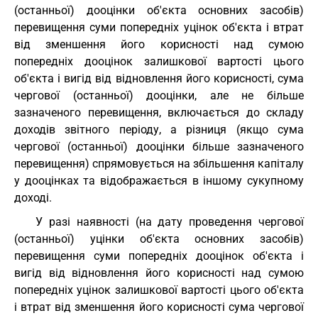
(останньої) дооцінки об'єкта основних засобів)
перевищення суми попередніх уцінок об'єкта і втрат
від зменшення його корисності над сумою
попередніх дооцінок залишкової вартості цього
об'єкта і вигід від відновлення його корисності, сума
чергової (останньої) дооцінки, але не більше
зазначеного перевищення, включається до складу
доходів звітного періоду, а різниця (якщо сума
чергової (останньої) дооцінки більше зазначеного
перевищення) спрямовується на збільшення капіталу
у дооцінках та відображається в іншому сукупному
доході.
У разі наявності (на дату проведення чергової
(останньої) уцінки об'єкта основних засобів)
перевищення суми попередніх дооцінок об'єкта і
вигід від відновлення його корисності над сумою
попередніх уцінок залишкової вартості цього об'єкта
і втрат від зменшення його корисності сума чергової