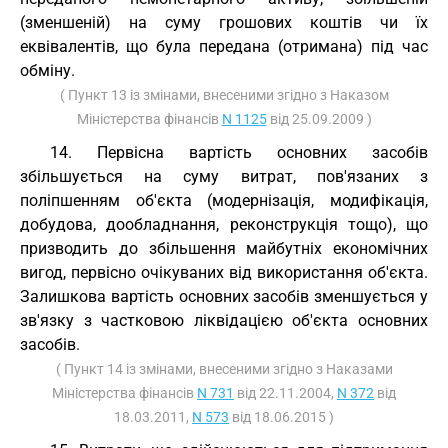
(зменшеній) на суму грошових коштів чи їх
еквівалентів, що була передана (отримана) під час
обміну.
( Пункт 13 із змінами, внесеними згідно з Наказом
Міністерства фінансів
N 1125
від 25.09.2009 )
14. Первісна вартість основних засобів
збільшується на суму витрат, пов'язаних з
поліпшенням об'єкта (модернізація, модифікація,
добудова, дообладнання, реконструкція тощо), що
призводить до збільшення майбутніх економічних
вигод, первісно очікуваних від використання об'єкта.
Залишкова вартість основних засобів зменшується у
зв'язку з частковою ліквідацією об'єкта основних
засобів.
( Пункт 14 із змінами, внесеними згідно з Наказами
Міністерства фінансів
N 731
від 22.11.2004,
N 372
від
18.03.2011,
N 573
від 18.06.2015 )