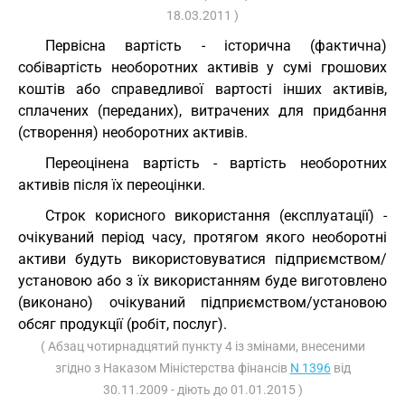
18.03.2011 )
Первісна вартість - історична (фактична)
собівартість необоротних активів у сумі грошових
коштів або справедливої вартості інших активів,
сплачених (переданих), витрачених для придбання
(створення) необоротних активів.
Переоцінена вартість - вартість необоротних
активів після їх переоцінки.
Строк корисного використання (експлуатації) -
очікуваний період часу, протягом якого необоротні
активи будуть використовуватися підприємством/
установою або з їх використанням буде виготовлено
(виконано) очікуваний підприємством/установою
обсяг продукції (робіт, послуг).
( Абзац чотирнадцятий пункту 4 із змінами, внесеними
згідно з Наказом Міністерства фінансів
N 1396
від
30.11.2009 - діють до 01.01.2015 )