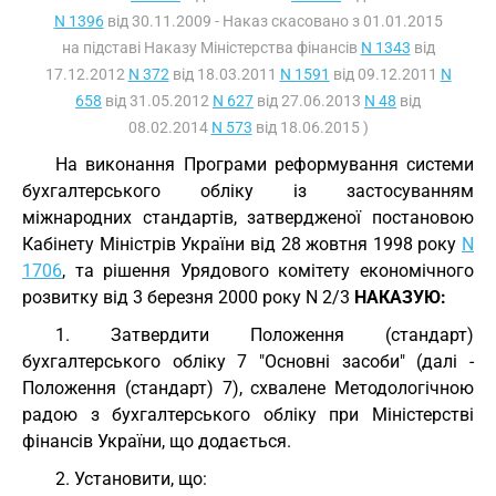
N 1396
від 30.11.2009 - Наказ скасовано з 01.01.2015
на підставі Наказу Міністерства фінансів
N 1343
від
17.12.2012
N 372
від 18.03.2011
N 1591
від 09.12.2011
N
658
від 31.05.2012
N 627
від 27.06.2013
N 48
від
08.02.2014
N 573
від 18.06.2015 )
На виконання Програми реформування системи
бухгалтерського обліку із застосуванням
міжнародних стандартів, затвердженої постановою
Кабінету Міністрів України від 28 жовтня 1998 року
N
1706
, та рішення Урядового комітету економічного
розвитку від 3 березня 2000 року N 2/3
НАКАЗУЮ:
1. Затвердити Положення (стандарт)
бухгалтерського обліку 7 "Основні засоби" (далі -
Положення (стандарт) 7), схвалене Методологічною
радою з бухгалтерського обліку при Міністерстві
фінансів України, що додається.
2. Установити, що: