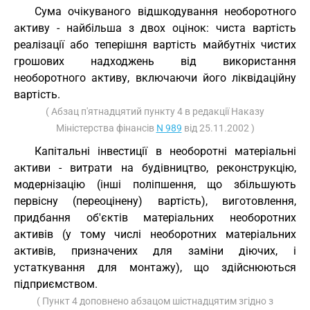
Сума очікуваного відшкодування необоротного
активу - найбільша з двох оцінок: чиста вартість
реалізації або теперішня вартість майбутніх чистих
грошових надходжень від використання
необоротного активу, включаючи його ліквідаційну
вартість.
( Абзац п'ятнадцятий пункту 4 в редакції Наказу
Міністерства фінансів
N 989
від 25.11.2002 )
Капітальні інвестиції в необоротні матеріальні
активи - витрати на будівництво, реконструкцію,
модернізацію (інші поліпшення, що збільшують
первісну (переоцінену) вартість), виготовлення,
придбання об'єктів матеріальних необоротних
активів (у тому числі необоротних матеріальних
активів, призначених для заміни діючих, і
устаткування для монтажу), що здійснюються
підприємством.
( Пункт 4 доповнено абзацом шістнадцятим згідно з