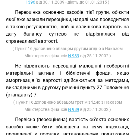
1396
від 30.11.2009 - діють до 01.01.2015 )
Переоцінка основних засобів тієї групи, об'єкти
якої вже зазнали переоцінки, надалі має проводитися
з такою регулярністю, щоб їх залишкова вартість на
дату балансу суттєво не відрізнялася від
справедливої вартості.
( Пункт 16 доповнено абзацом другим згідно з Наказом
Міністерства фінансів
N 989
від 25.11.2002 )
Не підлягають переоцінці малоцінні необоротні
матеріальні активи і бібліотечні фонди, якщо
амортизація їх вартості здійснюється за методами,
викладеними в другому реченні пункту 27 Положення
(стандарту) 7.
( Пункт 16 доповнено абзацом третім згідно з Наказом
Міністерства фінансів
N 989
від 25.11.2002 )
Первісна (переоцінена) вартість об'єкта основних
засобів може бути збільшена на суму індексації,
проведеної у порядку, встановленому податковим