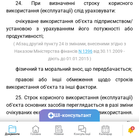
24. При визначенні строку корисного
використання (експлуатації) слід ураховувати:
очікуване використання об'єкта підприємством/
установою з урахуванням його потужності або
продуктивності;
( Абзац другий пункту 24 із змінами, внесеними згідно з
Наказом Міністерства фінансів
N 1396
від 30.11.2009 -
діють до 01.01.2015 )
фізичний та моральний знос, що передбачається;
правові або інші обмеження щодо строків
використання об'єкта та інші фактори.
25. Строк корисного використання (експлуатації)
об'єкта основних засобів переглядається в разі зміни
очікуваних економічних вигод від його використання.
ШІ-консультант
Амортизація об'єкта основних засобів
0
нараховується, виходячи з нового строку корисного
Документи
Головна
Новини
Консультації
Календар
Сервіси
використання, починаючи з місяця, наступного за