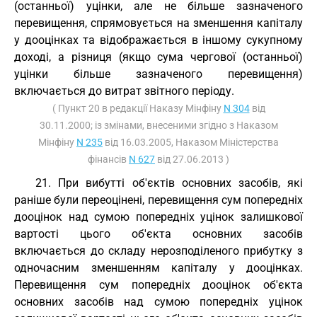
(останньої) уцінки, але не більше зазначеного
перевищення, спрямовується на зменшення капіталу
у дооцінках та відображається в іншому сукупному
доході, а різниця (якщо сума чергової (останньої)
уцінки більше зазначеного перевищення)
включається до витрат звітного періоду.
( Пункт 20 в редакції Наказу Мінфіну
N 304
від
30.11.2000; із змінами, внесеними згідно з Наказом
Мінфіну
N 235
від 16.03.2005, Наказом Міністерства
фінансів
N 627
від 27.06.2013 )
21. При вибутті об'єктів основних засобів, які
раніше були переоцінені, перевищення сум попередніх
дооцінок над сумою попередніх уцінок залишкової
вартості цього об'єкта основних засобів
включається до складу нерозподіленого прибутку з
одночасним зменшенням капіталу у дооцінках.
Перевищення сум попередніх дооцінок об'єкта
основних засобів над сумою попередніх уцінок