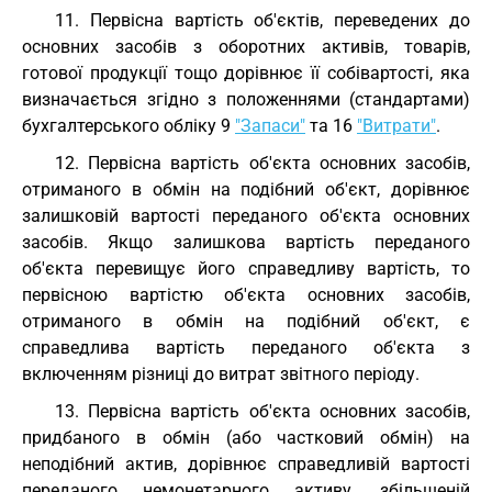
11. Первісна вартість об'єктів, переведених до
основних засобів з оборотних активів, товарів,
готової продукції тощо дорівнює її собівартості, яка
визначається згідно з положеннями (стандартами)
бухгалтерського обліку 9
"Запаси"
та 16
"Витрати"
.
12. Первісна вартість об'єкта основних засобів,
отриманого в обмін на подібний об'єкт, дорівнює
залишковій вартості переданого об'єкта основних
засобів. Якщо залишкова вартість переданого
об'єкта перевищує його справедливу вартість, то
первісною вартістю об'єкта основних засобів,
отриманого в обмін на подібний об'єкт, є
справедлива вартість переданого об'єкта з
включенням різниці до витрат звітного періоду.
13. Первісна вартість об'єкта основних засобів,
придбаного в обмін (або частковий обмін) на
неподібний актив, дорівнює справедливій вартості
переданого немонетарного активу, збільшеній