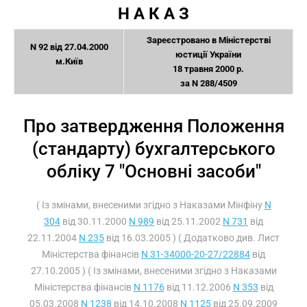
Н А К А З
Зареєстровано в Міністерстві
N 92 від 27.04.2000
юстиції України
м.Київ
18 травня 2000 р.
за N 288/4509
Про затвердження Положення
(стандарту) бухгалтерського
обліку 7 "Основні засоби"
( Із змінами, внесеними згідно з Наказами Мінфіну
N
304
від 30.11.2000
N 989
від 25.11.2002
N 731
від
22.11.2004
N 235
від 16.03.2005 ) ( Додатково див. Лист
Міністерства фінансів
N 31-34000-20-27/22884
від
27.10.2005 ) ( Із змінами, внесеними згідно з Наказами
Міністерства фінансів
N 1176
від 11.12.2006
N 353
від
05.03.2008
N 1238
від 14.10.2008
N 1125
від 25.09.2009