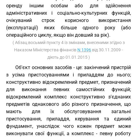
оренду іншим особам або для здійснення
адміністративних і соціально-культурних функцій,
очікуваний строк корисного використання
(експлуатації) яких більше одного року (або
операційного циклу, якщо він довший за рік).
( Абзац восьмий пункту 4 із змінами, внесеними згідно з
Наказом Міністерства фінансів
N 1396
від 30.11.2009 -
діють до 01.01.2015 )
Об'єкт основних засобів - це: закінчений пристрій
з усіма пристосуваннями і приладдям до нього;
конструктивно відокремлений предмет, призначений
для виконання певних самостійних функцій;
відокремлений комплекс конструктивно з'єднаних
предметів однакового або різного призначення, що
мають для їх обслуговування загальні
пристосування, приладдя, керування та єдиний
фундамент, унаслідок чого кожен предмет може
виконувати свої функції, а комплекс - певну роботу