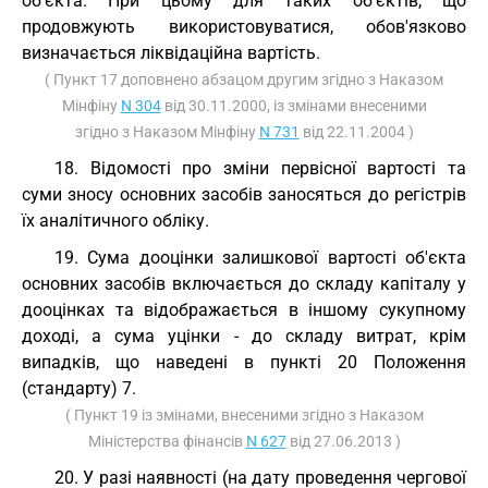
об'єкта. При цьому для таких об'єктів, що
продовжують використовуватися, обов'язково
визначається ліквідаційна вартість.
( Пункт 17 доповнено абзацом другим згідно з Наказом
Мінфіну
N 304
від 30.11.2000, із змінами внесеними
згідно з Наказом Мінфіну
N 731
від 22.11.2004 )
18. Відомості про зміни первісної вартості та
суми зносу основних засобів заносяться до регістрів
їх аналітичного обліку.
19. Сума дооцінки залишкової вартості об'єкта
основних засобів включається до складу капіталу у
дооцінках та відображається в іншому сукупному
доході, а сума уцінки - до складу витрат, крім
випадків, що наведені в пункті 20 Положення
(стандарту) 7.
( Пункт 19 із змінами, внесеними згідно з Наказом
Міністерства фінансів
N 627
від 27.06.2013 )
20. У разі наявності (на дату проведення чергової