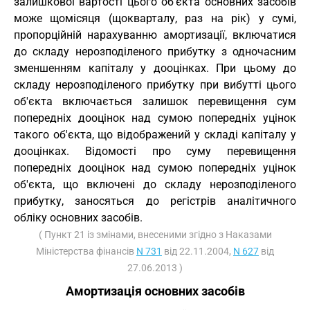
залишкової вартості цього об'єкта основних засобів
може щомісяця (щокварталу, раз на рік) у сумі,
пропорційній нарахуванню амортизації, включатися
до складу нерозподіленого прибутку з одночасним
зменшенням капіталу у дооцінках. При цьому до
складу нерозподіленого прибутку при вибутті цього
об'єкта включається залишок перевищення сум
попередніх дооцінок над сумою попередніх уцінок
такого об'єкта, що відображений у складі капіталу у
дооцінках. Відомості про суму перевищення
попередніх дооцінок над сумою попередніх уцінок
об'єкта, що включені до складу нерозподіленого
прибутку, заносяться до регістрів аналітичного
обліку основних засобів.
( Пункт 21 із змінами, внесеними згідно з Наказами
Міністерства фінансів
N 731
від 22.11.2004,
N 627
від
27.06.2013 )
Амортизація основних засобів