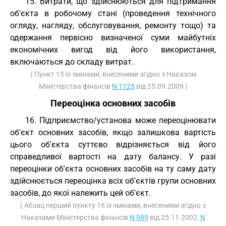
15. Витрати, що здійснюються для підтримання
об'єкта в робочому стані (проведення технічного
огляду, нагляду, обслуговування, ремонту тощо) та
одержання первісно визначеної суми майбутніх
економічних вигод від його використання,
включаються до складу витрат.
( Пункт 15 із змінами, внесеними згідно з Наказом
Міністерства фінансів
N 1125
від 25.09.2009 )
Переоцінка основних засобів
16. Підприємство/установа може переоцінювати
об'єкт основних засобів, якщо залишкова вартість
цього об'єкта суттєво відрізняється від його
справедливої вартості на дату балансу. У разі
переоцінки об'єкта основних засобів на ту саму дату
здійснюється переоцінка всіх об'єктів групи основних
засобів, до якої належить цей об'єкт.
( Абзац перший пункту 16 із змінами, внесеними згідно з
Наказами Міністерства фінансів
N 989
від 25.11.2002,
N