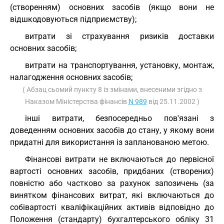
(створенням) основних засобів (якщо вони не
відшкодовуються підприємству);
витрати зі страхування ризиків доставки
основних засобів;
витрати на транспортування, установку, монтаж,
налагодження основних засобів;
( Абзац сьомий пункту 8 із змінами, внесеними згідно з
Наказом Міністерства фінансів
N 989
від 25.11.2002 )
інші витрати, безпосередньо пов'язані з
доведенням основних засобів до стану, у якому вони
придатні для використання із запланованою метою.
Фінансові витрати не включаються до первісної
вартості основних засобів, придбаних (створених)
повністю або частково за рахунок запозичень (за
винятком фінансових витрат, які включаються до
собівартості кваліфікаційних активів відповідно до
Положення (стандарту) бухгалтерського обліку 31