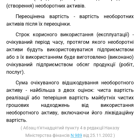
(створення) необоротних активів.
Переоцінена вартість - вартість необоротних
активів після їх переоцінки.
Строк корисного використання (експлуатації) -
очікуваний період часу, протягом якого необоротні
активи будуть використовуватися підприємством
або з їх використанням буде виготовлено (виконано)
очікуваний підприємством обсяг продукції (робіт,
послуг).
Сума очікуваного відшкодування необоротного
активу - найбільша з двох оцінок: чиста вартість
реалізації або теперішня вартість майбутніх чистих
грошових надходжень від використання
необоротного активу, включаючи його ліквідаційну
вартість.
( Абзац п'ятнадцятий пункту 4 в редакції Наказу
Міністерства фінансів
N 989
від 25.11.2002 )