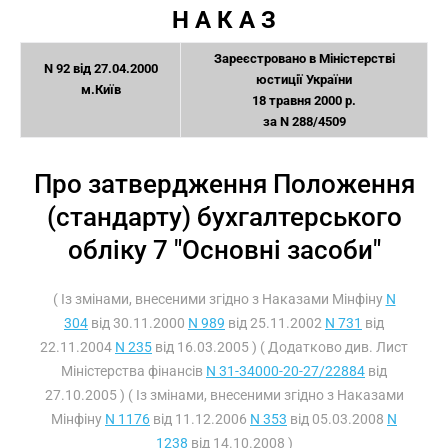
Н А К А З
Зареєстровано в Міністерстві
N 92 від 27.04.2000
юстиції України
м.Київ
18 травня 2000 р.
за N 288/4509
Про затвердження Положення
(стандарту) бухгалтерського
обліку 7 "Основні засоби"
( Із змінами, внесеними згідно з Наказами Мінфіну
N
304
від 30.11.2000
N 989
від 25.11.2002
N 731
від
22.11.2004
N 235
від 16.03.2005 ) ( Додатково див. Лист
Міністерства фінансів
N 31-34000-20-27/22884
від
27.10.2005 ) ( Із змінами, внесеними згідно з Наказами
Мінфіну
N 1176
від 11.12.2006
N 353
від 05.03.2008
N
1238
від 14.10.2008 )