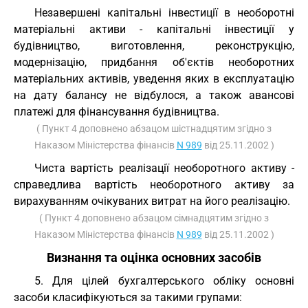
Незавершені капітальні інвестиції в необоротні
матеріальні активи - капітальні інвестиції у
будівництво, виготовлення, реконструкцію,
модернізацію, придбання об'єктів необоротних
матеріальних активів, уведення яких в експлуатацію
на дату балансу не відбулося, а також авансові
платежі для фінансування будівництва.
( Пункт 4 доповнено абзацом шістнадцятим згідно з
Наказом Міністерства фінансів
N 989
від 25.11.2002 )
Чиста вартість реалізації необоротного активу -
справедлива вартість необоротного активу за
вирахуванням очікуваних витрат на його реалізацію.
( Пункт 4 доповнено абзацом сімнадцятим згідно з
Наказом Міністерства фінансів
N 989
від 25.11.2002 )
Визнання та оцінка основних засобів
5. Для цілей бухгалтерського обліку основні
засоби класифікуються за такими групами: