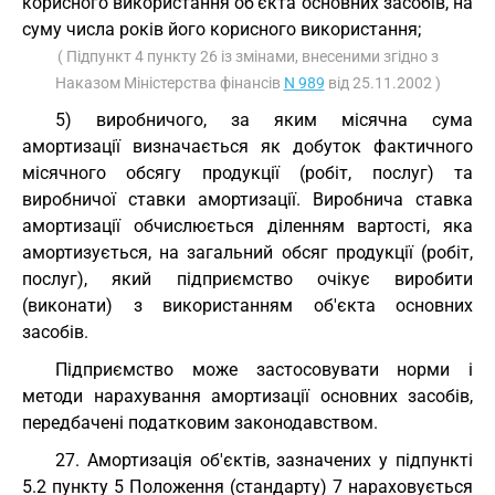
корисного використання об'єкта основних засобів, на
суму числа років його корисного використання;
( Підпункт 4 пункту 26 із змінами, внесеними згідно з
Наказом Міністерства фінансів
N 989
від 25.11.2002 )
5) виробничого, за яким місячна сума
амортизації визначається як добуток фактичного
місячного обсягу продукції (робіт, послуг) та
виробничої ставки амортизації. Виробнича ставка
амортизації обчислюється діленням вартості, яка
амортизується, на загальний обсяг продукції (робіт,
послуг), який підприємство очікує виробити
(виконати) з використанням об'єкта основних
засобів.
Підприємство може застосовувати норми і
методи нарахування амортизації основних засобів,
передбачені податковим законодавством.
27. Амортизація об'єктів, зазначених у підпункті
5.2 пункту 5 Положення (стандарту) 7 нараховується