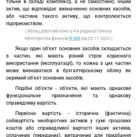
тільки в складі комплексу, а не самостійно; інший
актив, що відповідає визначенню основних засобів,
або частина такого активу, що контролюється
підприємством.
( Абзац дев'ятий пункту 4 в редакції Наказу
Міністерства фінансів
N 989
від 25.11.2002 )
Якщо один об'єкт основних засобів складається
з частин, які мають різний строк корисного
використання (експлуатації), то кожна з цих частин
може визнаватися в бухгалтерському обліку як
окремий об'єкт основних засобів.
Подібні об'єкти - об'єкти, які мають однакове
функціональне призначення та однакову
справедливу вартість.
Первісна вартість - історична (фактична)
собівартість необоротних активів у сумі грошових
коштів або справедливої вартості інших активів,
сплачених (переданих), витрачених для придбання