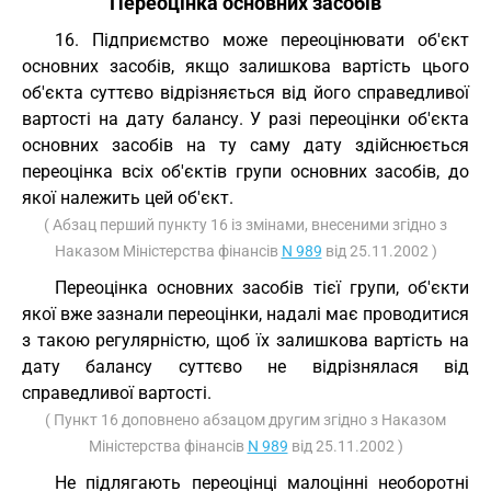
Переоцінка основних засобів
16. Підприємство може переоцінювати об'єкт
основних засобів, якщо залишкова вартість цього
об'єкта суттєво відрізняється від його справедливої
вартості на дату балансу. У разі переоцінки об'єкта
основних засобів на ту саму дату здійснюється
переоцінка всіх об'єктів групи основних засобів, до
якої належить цей об'єкт.
( Абзац перший пункту 16 із змінами, внесеними згідно з
Наказом Міністерства фінансів
N 989
від 25.11.2002 )
Переоцінка основних засобів тієї групи, об'єкти
якої вже зазнали переоцінки, надалі має проводитися
з такою регулярністю, щоб їх залишкова вартість на
дату балансу суттєво не відрізнялася від
справедливої вартості.
( Пункт 16 доповнено абзацом другим згідно з Наказом
Міністерства фінансів
N 989
від 25.11.2002 )
Не підлягають переоцінці малоцінні необоротні