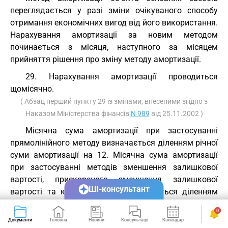
переглядається у разі зміни очікуваного способу
отримання економічних вигод від його використання.
Нарахування амортизації за новим методом
починається з місяця, наступного за місяцем
прийняття рішення про зміну методу амортизації.
29. Нарахування амортизації проводиться
щомісячно.
( Абзац перший пункту 29 із змінами, внесеними згідно з
Наказом Міністерства фінансів
N 989
від 25.11.2002 )
Місячна сума амортизації при застосуванні
прямолінійного методу визначається діленням річної
суми амортизації на 12. Місячна сума амортизації
при застосуванні методів зменшення залишкової
вартості, прискореного зменшення залишкової
ШІ-консультант
вартості та кумулятивного визначається діленням
суми амортизації за повний рік корисного
0
використання на 12.
Документи
Головна
Новини
Консультації
Календар
Сервіси