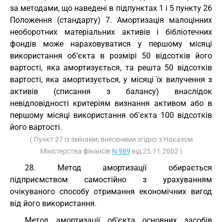
за методами, що наведені в підпунктах 1 і 5 пункту 26
Положення (стандарту) 7. Амортизація малоцінних
необоротних матеріальних активів і бібліотечних
фондів може нараховуватися у першому місяці
використання об'єкта в розмірі 50 відсотків його
вартості, яка амортизується, та решта 50 відсотків
вартості, яка амортизується, у місяці їх вилучення з
активів (списання з балансу) внаслідок
невідповідності критеріям визнання активом або в
першому місяці використання об'єкта 100 відсотків
його вартості.
( Пункт 27 із змінами, внесеними згідно з Наказом
Міністерства фінансів
N 989
від 25.11.2002 )
28. Метод амортизації обирається
підприємством самостійно з урахуванням
очікуваного способу отримання економічних вигод
від його використання.
Метод амортизації об'єкта основних засобів