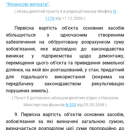
"Фінансові витрати"
.
( Абзац дев'ятий пункту 8 в редакції Наказу Мінфіну
N
1176
від 11.12.2006 )
Первісна вартість об'єкта основних засобів
збільшується з одночасним створенням
забезпечення на обґрунтовану розрахунком суму
зобов'язання, яке відповідно до законодавства
виникає у підприємства щодо демонтажу,
переміщення цього об'єкта та приведення земельної
ділянки, на якій він розташований, у стан, придатний
для подальшого використання (зокрема на
передбачену законодавством рекультивацію
порушених земель).
( Пункт 8 доповнено абзацом десятим згідно з Наказом
Міністерства фінансів
N 353
від 05.03.2008 )
9. Первісна вартість об'єктів основних засобів,
зобов'язання за які визначені загальною сумою,
визначається розподілом цієї суми пропорційно до