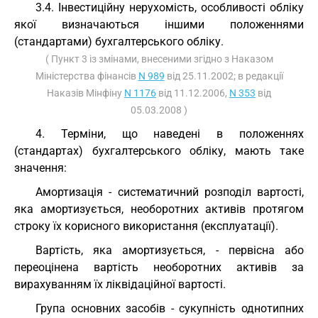
3.4. Інвестиційну нерухомість, особливості обліку
якої визначаються іншими положеннями
(стандартами) бухгалтерського обліку.
( Пункт 3 із змінами, внесеними згідно з Наказом
Міністерства фінансів
N 989
від 25.11.2002; в редакції
Наказів Мінфіну
N 1176
від 11.12.2006,
N 353
від
05.03.2008 )
4. Терміни, що наведені в положеннях
(стандартах) бухгалтерського обліку, мають таке
значення:
Амортизація - систематичний розподіл вартості,
яка амортизується, необоротних активів протягом
строку їх корисного використання (експлуатації).
Вартість, яка амортизується, - первісна або
переоцінена вартість необоротних активів за
вирахуванням їх ліквідаційної вартості.
Група основних засобів - сукупність однотипних