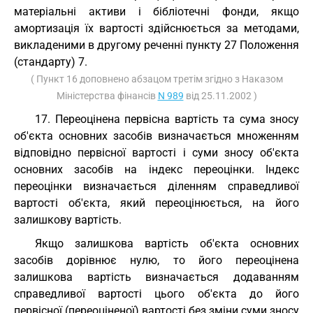
матеріальні активи і бібліотечні фонди, якщо
амортизація їх вартості здійснюється за методами,
викладеними в другому реченні пункту 27 Положення
(стандарту) 7.
( Пункт 16 доповнено абзацом третім згідно з Наказом
Міністерства фінансів
N 989
від 25.11.2002 )
17. Переоцінена первісна вартість та сума зносу
об'єкта основних засобів визначається множенням
відповідно первісної вартості і суми зносу об'єкта
основних засобів на індекс переоцінки. Індекс
переоцінки визначається діленням справедливої
вартості об'єкта, який переоцінюється, на його
залишкову вартість.
Якщо залишкова вартість об'єкта основних
засобів дорівнює нулю, то його переоцінена
залишкова вартість визначається додаванням
справедливої вартості цього об'єкта до його
первісної (переоціненої) вартості без зміни суми зносу