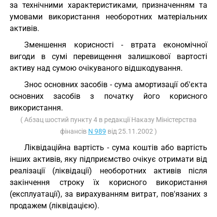
за технічними характеристиками, призначенням та
умовами використання необоротних матеріальних
активів.
Зменшення корисності - втрата економічної
вигоди в сумі перевищення залишкової вартості
активу над сумою очікуваного відшкодування.
Знос основних засобів - сума амортизації об'єкта
основних засобів з початку його корисного
використання.
( Абзац шостий пункту 4 в редакції Наказу Міністерства
фінансів
N 989
від 25.11.2002 )
Ліквідаційна вартість - сума коштів або вартість
інших активів, яку підприємство очікує отримати від
реалізації (ліквідації) необоротних активів після
закінчення строку їх корисного використання
(експлуатації), за вирахуванням витрат, пов'язаних з
продажем (ліквідацією).