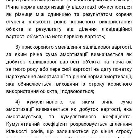
Річна норма амортизації (у відсотках) обчислюється
як різниця між одиницею та результатом кореня
ступеня кількості років корисного використання
об'єкта з результату від ділення ліквідаційної
вартості об'єкта на його первісну вартість;
3) прискореного зменшення залишкової вартості,
за яким річна сума амортизації визначається як
добуток залишкової вартості об'єкта на початок
звітного року або первісної вартості на дату початку
нарахування амортизації та річної норми амортизації,
яка обчислюється, виходячи із строку корисного
використання об'єкта, і подвоюється;
4) кумулятивного, за яким річна сума
амортизації визначається як добуток вартості, яка
амортизується, та кумулятивного коефіцієнта.
Кумулятивний коефіцієнт розраховується діленням
кількості років, що залишаються до кінця строку