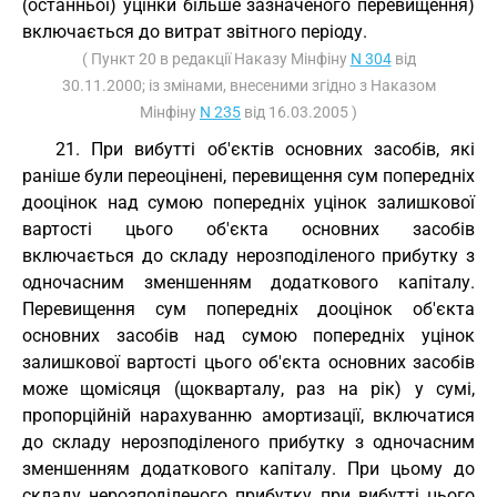
(останньої) уцінки більше зазначеного перевищення)
включається до витрат звітного періоду.
( Пункт 20 в редакції Наказу Мінфіну
N 304
від
30.11.2000; із змінами, внесеними згідно з Наказом
Мінфіну
N 235
від 16.03.2005 )
21. При вибутті об'єктів основних засобів, які
раніше були переоцінені, перевищення сум попередніх
дооцінок над сумою попередніх уцінок залишкової
вартості цього об'єкта основних засобів
включається до складу нерозподіленого прибутку з
одночасним зменшенням додаткового капіталу.
Перевищення сум попередніх дооцінок об'єкта
основних засобів над сумою попередніх уцінок
залишкової вартості цього об'єкта основних засобів
може щомісяця (щокварталу, раз на рік) у сумі,
пропорційній нарахуванню амортизації, включатися
до складу нерозподіленого прибутку з одночасним
зменшенням додаткового капіталу. При цьому до
складу нерозподіленого прибутку при вибутті цього