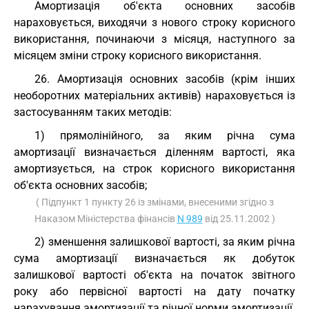
Амортизація об'єкта основних засобів
нараховується, виходячи з нового строку корисного
використання, починаючи з місяця, наступного за
місяцем зміни строку корисного використання.
26. Амортизація основних засобів (крім інших
необоротних матеріальних активів) нараховується із
застосуванням таких методів:
1) прямолінійного, за яким річна сума
амортизації визначається діленням вартості, яка
амортизується, на строк корисного використання
об'єкта основних засобів;
( Підпункт 1 пункту 26 із змінами, внесеними згідно з
Наказом Міністерства фінансів
N 989
від 25.11.2002 )
2) зменшення залишкової вартості, за яким річна
сума амортизації визначається як добуток
залишкової вартості об'єкта на початок звітного
року або первісної вартості на дату початку
нарахування амортизації та річної норми амортизації.