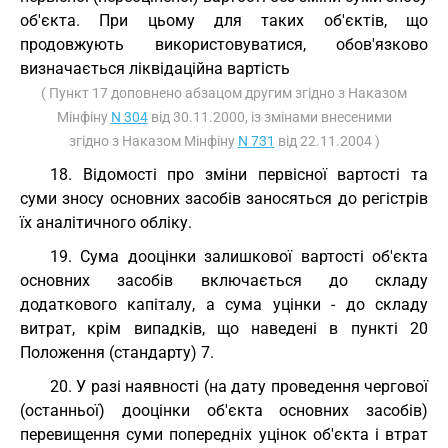
об'єкта. При цьому для таких об'єктів, що
продовжують використовуватися, обов'язково
визначається ліквідаційна вартість
( Пункт 17 доповнено абзацом другим згідно з Наказом
Мінфіну
N 304
від 30.11.2000, із змінами внесеними
згідно з Наказом Мінфіну
N 731
від 22.11.2004 )
18. Відомості про зміни первісної вартості та
суми зносу основних засобів заносяться до регістрів
їх аналітичного обліку.
19. Сума дооцінки залишкової вартості об'єкта
основних засобів включається до складу
додаткового капіталу, а сума уцінки - до складу
витрат, крім випадків, що наведені в пункті 20
Положення (стандарту) 7.
20. У разі наявності (на дату проведення чергової
(останньої) дооцінки об'єкта основних засобів)
перевищення суми попередніх уцінок об'єкта і втрат