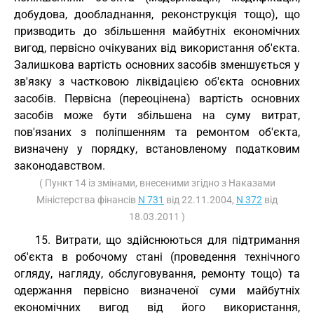
добудова, дообладнання, реконструкція тощо), що
призводить до збільшення майбутніх економічних
вигод, первісно очікуваних від використання об'єкта.
Залишкова вартість основних засобів зменшується у
зв'язку з частковою ліквідацією об'єкта основних
засобів. Первісна (переоцінена) вартість основних
засобів може бути збільшена на суму витрат,
пов'язаних з поліпшенням та ремонтом об'єкта,
визначену у порядку, встановленому податковим
законодавством.
( Пункт 14 із змінами, внесеними згідно з Наказами
Міністерства фінансів
N 731
від 22.11.2004,
N 372
від
18.03.2011 )
15. Витрати, що здійснюються для підтримання
об'єкта в робочому стані (проведення технічного
огляду, нагляду, обслуговування, ремонту тощо) та
одержання первісно визначеної суми майбутніх
економічних вигод від його використання,