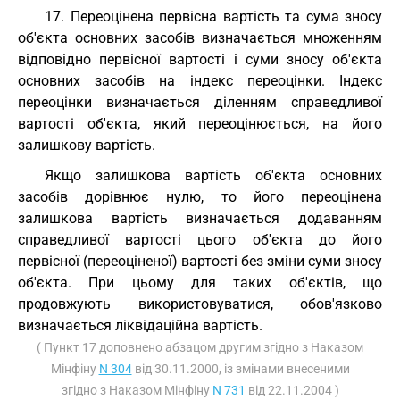
17. Переоцінена первісна вартість та сума зносу
об'єкта основних засобів визначається множенням
відповідно первісної вартості і суми зносу об'єкта
основних засобів на індекс переоцінки. Індекс
переоцінки визначається діленням справедливої
вартості об'єкта, який переоцінюється, на його
залишкову вартість.
Якщо залишкова вартість об'єкта основних
засобів дорівнює нулю, то його переоцінена
залишкова вартість визначається додаванням
справедливої вартості цього об'єкта до його
первісної (переоціненої) вартості без зміни суми зносу
об'єкта. При цьому для таких об'єктів, що
продовжують використовуватися, обов'язково
визначається ліквідаційна вартість.
( Пункт 17 доповнено абзацом другим згідно з Наказом
Мінфіну
N 304
від 30.11.2000, із змінами внесеними
згідно з Наказом Мінфіну
N 731
від 22.11.2004 )