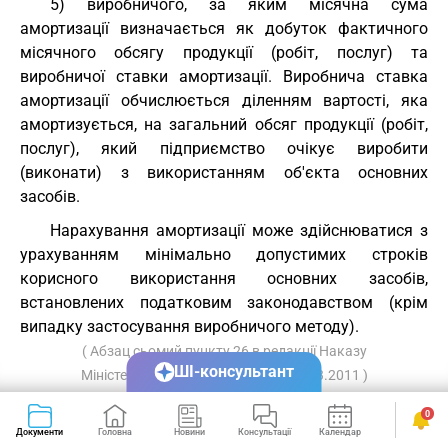
5) виробничого, за яким місячна сума
амортизації визначається як добуток фактичного
місячного обсягу продукції (робіт, послуг) та
виробничої ставки амортизації. Виробнича ставка
амортизації обчислюється діленням вартості, яка
амортизується, на загальний обсяг продукції (робіт,
послуг), який підприємство очікує виробити
(виконати) з використанням об'єкта основних
засобів.
Нарахування амортизації може здійснюватися з
урахуванням мінімально допустимих строків
корисного використання основних засобів,
встановлених податковим законодавством (крім
випадку застосування виробничого методу).
( Абзац сьомий пункту 26 в редакції Наказу
ШІ-консультант
Міністерства фінансів
N 372
від 18.03.2011 )
27. Амортизація об'єктів, зазначених у підпункті
0
5.2 пункту 5 Положення (стандарту) 7 нараховується
Документи
Головна
Новини
Консультації
Календар
Сервіси