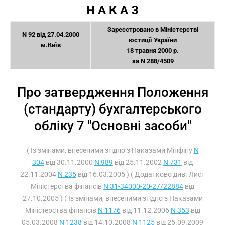
Н А К А З
Зареєстровано в Міністерстві
N 92 від 27.04.2000
юстиції України
м.Київ
18 травня 2000 р.
за N 288/4509
Про затвердження Положення
(стандарту) бухгалтерського
обліку 7 "Основні засоби"
( Із змінами, внесеними згідно з Наказами Мінфіну
N
304
від 30.11.2000
N 989
від 25.11.2002
N 731
від
22.11.2004
N 235
від 16.03.2005 ) ( Додатково див. Лист
Міністерства фінансів
N 31-34000-20-27/22884
від
27.10.2005 ) ( Із змінами, внесеними згідно з Наказами
Міністерства фінансів
N 1176
від 11.12.2006
N 353
від
05.03.2008
N 1238
від 14.10.2008
N 1125
від 25.09.2009