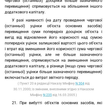
чергової (останньої) дооцінки більше зазначеного
перевищення) спрямовується на збільшення іншого
додаткового капіталу.
У разі наявності (на дату проведення чергової
(останньої) уцінки об'єкта основних засобів)
перевищення суми попередніх дооцінок об'єкта і
вигід від відновлення його корисності над сумою
попередніх уцінок залишкової вартості цього об'єкта
і втрат від зменшення його корисності сума чергової
(останньої) уцінки, але не більше зазначеного
перевищення, спрямовується на зменшення іншого
додаткового капіталу, а різниця (якщо сума чергової
(останньої) уцінки більше зазначеного перевищення)
включається до витрат звітного періоду.
( Пункт 20 в редакції Наказу Мінфіну
N 304
від
30.11.2000; із змінами, внесеними згідно з Наказом
Мінфіну
N 235
від 16.03.2005 )
21. При вибутті об'єктів основних засобів, які