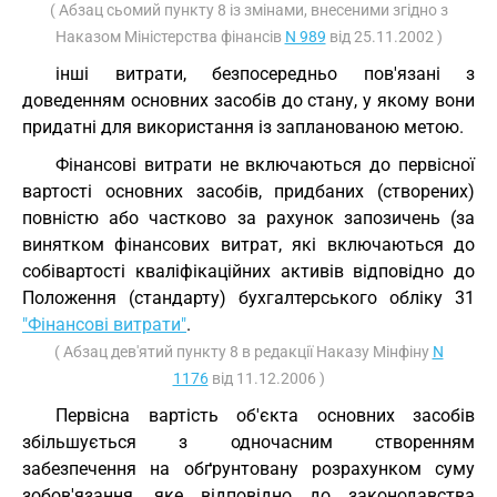
( Абзац сьомий пункту 8 із змінами, внесеними згідно з
Наказом Міністерства фінансів
N 989
від 25.11.2002 )
інші витрати, безпосередньо пов'язані з
доведенням основних засобів до стану, у якому вони
придатні для використання із запланованою метою.
Фінансові витрати не включаються до первісної
вартості основних засобів, придбаних (створених)
повністю або частково за рахунок запозичень (за
винятком фінансових витрат, які включаються до
собівартості кваліфікаційних активів відповідно до
Положення (стандарту) бухгалтерського обліку 31
"Фінансові витрати"
.
( Абзац дев'ятий пункту 8 в редакції Наказу Мінфіну
N
1176
від 11.12.2006 )
Первісна вартість об'єкта основних засобів
збільшується з одночасним створенням
забезпечення на обґрунтовану розрахунком суму
зобов'язання, яке відповідно до законодавства