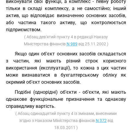
виконувати свої функції, а комплекс - певну роботу
тільки в складі комплексу, а не самостійно; інший
актив, що відповідає визначенню основних засобів,
або частина такого активу, що контролюється
підприємством.
( Абзац дев'ятий пункту 4 в редакції Наказу
Міністерства фінансів
N 989
від 25.11.2002 )
Якщо один об'єкт основних засобів складається
з частин, які мають різний строк корисного
використання (експлуатації), то кожна з цих частин
може визнаватися в бухгалтерському обліку як
окремий об'єкт основних засобів.
Подібні (однорідні) об'єкти - об'єкти, які мають
однакове функціональне призначення та однакову
справедливу вартість.
( Абзац одинадцятий пункту 4 із змінами, внесеними
згідно з Наказом Міністерства фінансів
N 372
від
18.03.2011 )