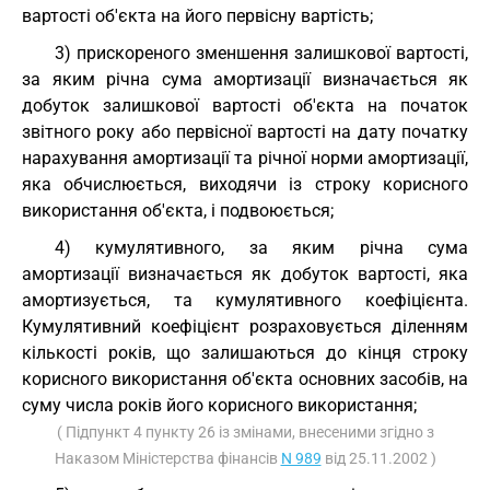
вартості об'єкта на його первісну вартість;
3) прискореного зменшення залишкової вартості,
за яким річна сума амортизації визначається як
добуток залишкової вартості об'єкта на початок
звітного року або первісної вартості на дату початку
нарахування амортизації та річної норми амортизації,
яка обчислюється, виходячи із строку корисного
використання об'єкта, і подвоюється;
4) кумулятивного, за яким річна сума
амортизації визначається як добуток вартості, яка
амортизується, та кумулятивного коефіцієнта.
Кумулятивний коефіцієнт розраховується діленням
кількості років, що залишаються до кінця строку
корисного використання об'єкта основних засобів, на
суму числа років його корисного використання;
( Підпункт 4 пункту 26 із змінами, внесеними згідно з
Наказом Міністерства фінансів
N 989
від 25.11.2002 )