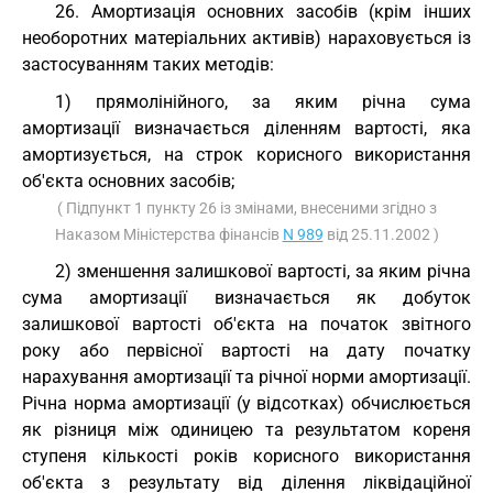
26. Амортизація основних засобів (крім інших
необоротних матеріальних активів) нараховується із
застосуванням таких методів:
1) прямолінійного, за яким річна сума
амортизації визначається діленням вартості, яка
амортизується, на строк корисного використання
об'єкта основних засобів;
( Підпункт 1 пункту 26 із змінами, внесеними згідно з
Наказом Міністерства фінансів
N 989
від 25.11.2002 )
2) зменшення залишкової вартості, за яким річна
сума амортизації визначається як добуток
залишкової вартості об'єкта на початок звітного
року або первісної вартості на дату початку
нарахування амортизації та річної норми амортизації.
Річна норма амортизації (у відсотках) обчислюється
як різниця між одиницею та результатом кореня
ступеня кількості років корисного використання
об'єкта з результату від ділення ліквідаційної