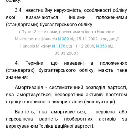
обліку.
3.4. Інвестиційну нерухомість, особливості обліку
якої визначаються іншими положеннями
(стандартами) бухгалтерського обліку.
( Пункт 3 із змінами, внесеними згідно з Наказом
Міністерства фінансів
N 989
від 25.11.2002; в редакції
Наказів Мінфіну
N 1176
від 11.12.2006,
N 353
від
05.03.2008 )
4. Терміни, що наведені в положеннях
(стандартах) бухгалтерського обліку, мають таке
значення:
Амортизація - систематичний розподіл вартості,
яка амортизується, необоротних активів протягом
строку їх корисного використання (експлуатації).
Вартість, яка амортизується, - первісна або
переоцінена вартість необоротних активів за
вирахуванням їх ліквідаційної вартості.