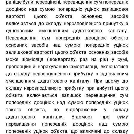
раніше були переоцінені, перевищення сум попередніх
дооцінок над сумою попередніх уцінок залишкової
вартості цього об'єкта основних засобів
включається до складу нерозподіленого прибутку з
одночасним зменшенням додаткового капіталу.
Перевищення сум попередніх дооцінок об'єкта
основних засобів над сумою попередніх уцінок
залишкової вартості цього об'єкта основних засобів
може щомісяця (щокварталу, раз на рік) у сумі,
пропорційній нарахуванню амортизації, включатися
до складу нерозподіленого прибутку з одночасним
зменшенням додаткового капіталу. При цьому до
складу нерозподіленого прибутку при вибутті цього
об'єкта включається залишок перевищення сум
попередніх дооцінок над сумою попередніх уцінок
такого об'єкта, що відображений у складі
додаткового капіталу. Відомості про суму
перевищення попередніх дооцінок над сумою
попередніх уцінок об'єкта, що включені до складу