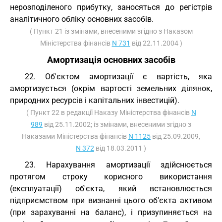
нерозподіленого прибутку, заносяться до регістрів
аналітичного обліку основних засобів.
( Пункт 21 із змінами, внесеними згідно з Наказом
Міністерства фінансів
N 731
від 22.11.2004 )
Амортизація основних засобів
22. Об'єктом амортизації є вартість, яка
амортизується (окрім вартості земельних ділянок,
природних ресурсів і капітальних інвестицій).
( Пункт 22 в редакції Наказу Міністерства фінансів
N
989
від 25.11.2002; із змінами, внесеними згідно з
Наказами Міністерства фінансів
N 1125
від 25.09.2009,
N 372
від 18.03.2011 )
23. Нарахування амортизації здійснюється
протягом строку корисного використання
(експлуатації) об'єкта, який встановлюється
підприємством при визнанні цього об'єкта активом
(при зарахуванні на баланс), і призупиняється на