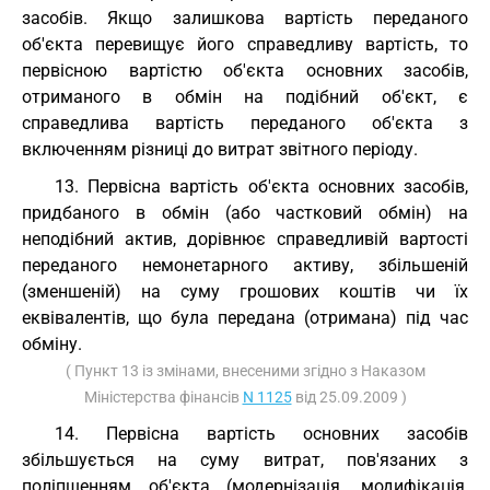
засобів. Якщо залишкова вартість переданого
об'єкта перевищує його справедливу вартість, то
первісною вартістю об'єкта основних засобів,
отриманого в обмін на подібний об'єкт, є
справедлива вартість переданого об'єкта з
включенням різниці до витрат звітного періоду.
13. Первісна вартість об'єкта основних засобів,
придбаного в обмін (або частковий обмін) на
неподібний актив, дорівнює справедливій вартості
переданого немонетарного активу, збільшеній
(зменшеній) на суму грошових коштів чи їх
еквівалентів, що була передана (отримана) під час
обміну.
( Пункт 13 із змінами, внесеними згідно з Наказом
Міністерства фінансів
N 1125
від 25.09.2009 )
14. Первісна вартість основних засобів
збільшується на суму витрат, пов'язаних з
поліпшенням об'єкта (модернізація, модифікація,