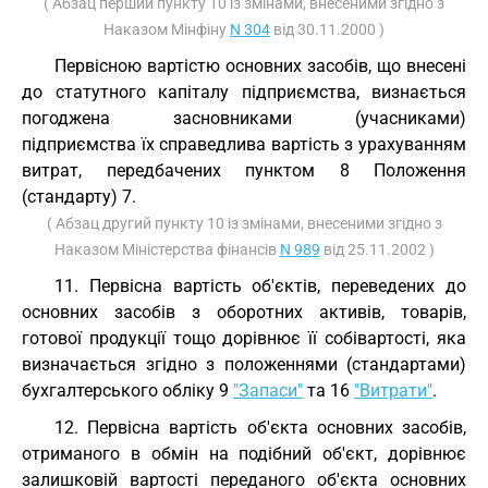
( Абзац перший пункту 10 із змінами, внесеними згідно з
Наказом Мінфіну
N 304
від 30.11.2000 )
Первісною вартістю основних засобів, що внесені
до статутного капіталу підприємства, визнається
погоджена засновниками (учасниками)
підприємства їх справедлива вартість з урахуванням
витрат, передбачених пунктом 8 Положення
(стандарту) 7.
( Абзац другий пункту 10 із змінами, внесеними згідно з
Наказом Міністерства фінансів
N 989
від 25.11.2002 )
11. Первісна вартість об'єктів, переведених до
основних засобів з оборотних активів, товарів,
готової продукції тощо дорівнює її собівартості, яка
визначається згідно з положеннями (стандартами)
бухгалтерського обліку 9
"Запаси"
та 16
"Витрати"
.
12. Первісна вартість об'єкта основних засобів,
отриманого в обмін на подібний об'єкт, дорівнює
залишковій вартості переданого об'єкта основних