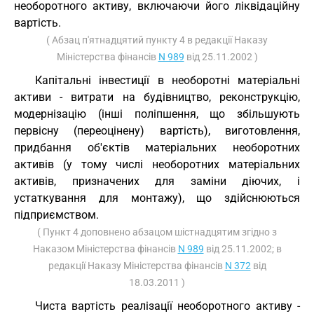
необоротного активу, включаючи його ліквідаційну
вартість.
( Абзац п'ятнадцятий пункту 4 в редакції Наказу
Міністерства фінансів
N 989
від 25.11.2002 )
Капітальні інвестиції в необоротні матеріальні
активи - витрати на будівництво, реконструкцію,
модернізацію (інші поліпшення, що збільшують
первісну (переоцінену) вартість), виготовлення,
придбання об'єктів матеріальних необоротних
активів (у тому числі необоротних матеріальних
активів, призначених для заміни діючих, і
устаткування для монтажу), що здійснюються
підприємством.
( Пункт 4 доповнено абзацом шістнадцятим згідно з
Наказом Міністерства фінансів
N 989
від 25.11.2002; в
редакції Наказу Міністерства фінансів
N 372
від
18.03.2011 )
Чиста вартість реалізації необоротного активу -