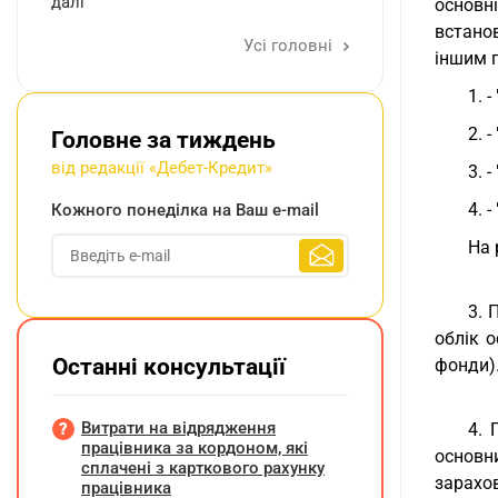
далі
основн
встано
Усі головні
іншим п
1. -
2. 
Головне за тиждень
від редакції «Дебет-Кредит»
3. 
4. 
Кожного понеділка на Ваш e-mail
На 
3. 
облік о
Останні консультації
фонди)
Витрати на відрядження
4. 
працівника за кордоном, які
основн
сплачені з карткового рахунку
зарахов
працівника