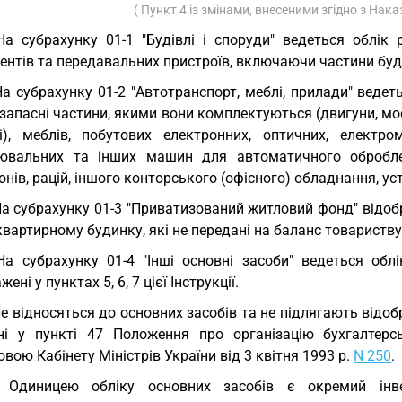
( Пункт 4 із змінами, внесеними згідно з Нак
На субрахунку 01-1 "Будівлі і споруди" ведеться облік 
ентів та передавальних пристроїв, включаючи частини буд
На субрахунку 01-2 "Автотранспорт, меблі, прилади" ведет
 запасні частини, якими вони комплектуються (двигуни, мос
і), меблів, побутових електронних, оптичних, електром
ювальних та інших машин для автоматичного обробленн
нів, рацій, іншого конторського (офісного) обладнання, у
На субрахунку 01-3 "Приватизований житловий фонд" відоб
вартирному будинку, які не передані на баланс товариству
На субрахунку 01-4 "Інші основні засоби" ведеться обл
ені у пунктах 5, 6, 7 цієї Інструкції.
Не відносяться до основних засобів та не підлягають відо
ні у пункті 47 Положення про організацію бухгалтерськ
вою Кабінету Міністрів України від 3 квітня 1993 р.
N 250
.
. Одиницею обліку основних засобів є окремий інве