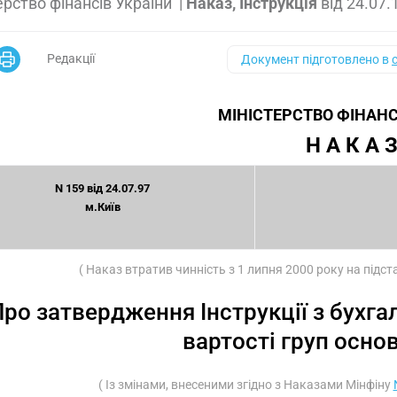
ерство фінансів України
|
Наказ, Інструкція
від
24.07.
Редакції
Документ підготовлено в
МІНІСТЕРСТВО ФІНАНС
Н А К А 
N 159 від 24.07.97
м.Київ
( Наказ втратив чинність з 1 липня 2000 року на підс
ро затвердження Інструкції з бухга
вартості груп осно
( Із змінами, внесеними згідно з Наказами Мінфіну