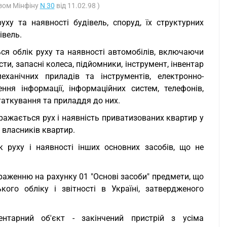
азом Мінфіну
N 30
від 11.02.98 )
руху та наявності будівель, споруд, їх структурних
івель.
ься облік руху та наявності автомобілів, включаючи
ти, запасні колеса, підйомники, інструмент, інвентар
еханічних приладів та інструментів, електронно-
я інформації, інформаційних систем, телефонів,
статкування та приладдя до них.
ражається рух і наявність приватизованих квартир у
 власників квартир.
ік руху і наявності інших основних засобів, що не
браженню на рахунку 01 "Основі засоби" предмети, що
ого обліку і звітності в Україні, затвердженого
нтарний об'єкт - закінчений пристрій з усіма