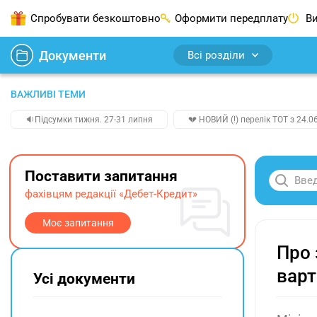
Спробувати безкоштовно
Оформити передплату
Ви
Документи
Всі розділи
ВАЖЛИВІ ТЕМИ
🔉Підсумки тижня. 27-31 липня
💔 НОВИЙ (!) перелік ТОТ з 24.06
Поставити запитання
фахівцям редакції «Дебет-Кредит»
Моє запитання
Про 
варт
Усі документи