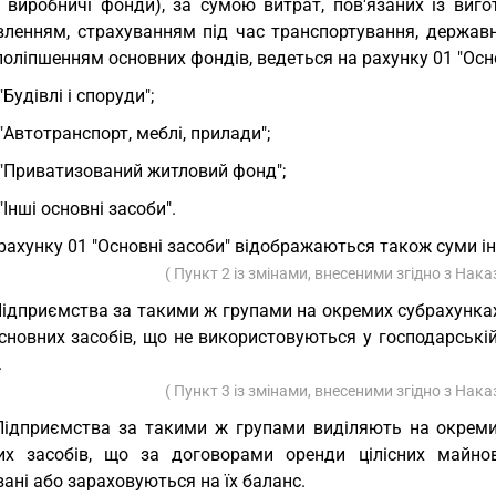
і виробничі фонди), за сумою витрат, пов'язаних із виг
вленням, страхуванням під час транспортування, державн
оліпшенням основних фондів, ведеться на рахунку 01 "Осно
 "Будівлі і споруди";
- "Автотранспорт, меблі, прилади";
- "Приватизований житловий фонд";
- "Інші основні засоби".
рахунку 01 "Основні засоби" відображаються також суми ін
( Пункт 2 із змінами, внесеними згідно з Нак
Підприємства за такими ж групами на окремих субрахунках
сновних засобів, що не використовуються у господарській
.
( Пункт 3 із змінами, внесеними згідно з Нак
Підприємства за такими ж групами виділяють на окремий
их засобів, що за договорами оренди цілісних майнов
ані або зараховуються на їх баланс.