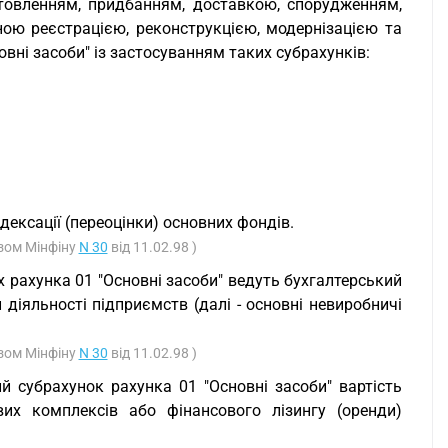
отовленням, придбанням, доставкою, спорудженням,
ою реєстрацією, реконструкцією, модернізацією та
вні засоби" із застосуванням таких субрахунків:
дексації (переоцінки) основних фондів.
азом Мінфіну
N 30
від 11.02.98 )
 рахунка 01 "Основні засоби" ведуть бухгалтерський
 діяльності підприємств (далі - основні невиробничі
азом Мінфіну
N 30
від 11.02.98 )
 субрахунок рахунка 01 "Основні засоби" вартість
их комплексів або фінансового лізингу (оренди)