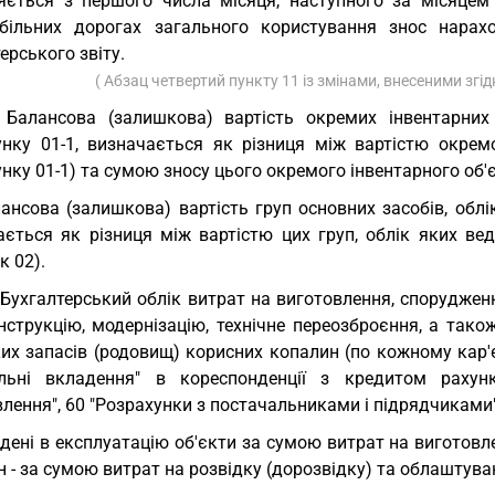
яється з першого числа місяця, наступного за місяцем 
більних дорогах загального користування знос нарах
ерського звіту.
( Абзац четвертий пункту 11 із змінами, внесеними згі
 Балансова (залишкова) вартість окремих інвентарних
унку 01-1, визначається як різниця між вартістю окремо
нку 01-1) та сумою зносу цього окремого інвентарного об'
ансова (залишкова) вартість груп основних засобів, облік
ається як різниця між вартістю цих груп, облік яких вед
к 02).
 Бухгалтерський облік витрат на виготовлення, спорудженн
онструкцію, модернізацію, технічне переозброєння, а так
их запасів (родовищ) корисних копалин (по кожному кар'є
альні вкладення" в кореспонденції з кредитом рахун
лення", 60 "Розрахунки з постачальниками і підрядчиками",
дені в експлуатацію об'єкти за сумою витрат на виготов
 - за сумою витрат на розвідку (дорозвідку) та облаштува