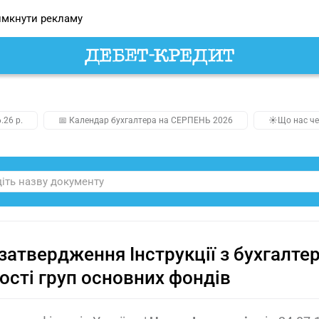
мкнути рекламу
.26 р.
📅 Календар бухгалтера на СЕРПЕНЬ 2026
☀️Що нас че
затвердження Інструкції з бухгалте
ості груп основних фондів