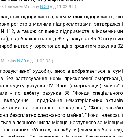
но з Наказом Мінфіну
N 30
від 11.02.98 )
ації всі підприємства, крім малих підприємств, які
ових регістрів малими підприємствами, затверджені
 N 112, а також спільних підприємств з іноземними
ства), відображають по дебету рахунка 85 "Статутний
 виробництво у кореспонденції з кредитом рахунка 02
у Мінфіну
N 30
від 11.02.98 )
продуктивної худоби), знос відображається в сумі
в без застосування норм прискореної амортизації,
по кредиту рахунка 02 "Знос (амортизація) майна" і
ами - по дебету рахунка 88 "Фонди спеціального
ні вкладення і придбання нематеріальних активів
ристаних на капітальні вкладення", "Фонд засобів
"Фонд безоплатно одержаного майна", "Фонд індексації
ться з першого числа місяця, наступного за місяцем
інвентарних об'єктах, що вибули (списані з балансу),