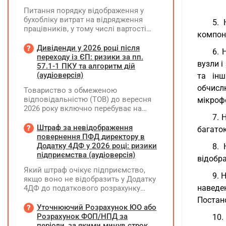
Питання порядку відображення у
бухобліку витрат на відрядження
5. 
працівників, у тому числі вартості
компон
проживання в готелі, яке сплачено з
карткового рахунку працівника та
Дивіденди у 2026 році після
6. 
підтвердження таких операцій
переходу із ЄП: ризики за пп.
вузли і
первинними документами, належать
57.1-1 ПКУ та алгоритм дій
до компетенції Мінфіну
(аудіоверсія)
та інш
обчисл
Товариство з обмеженою
відповідальністю (ТОВ) до вересня
мікрофо
2026 року включно перебуває на
7. 
спрощеній системі оподаткування
(єдиний податок, 3 група, ставка 5%,
Штраф за невідображення
багаток
неплатник ПДВ). З 1 жовтня 2026
повернення ПФД директору в
року підприємство переходить на
Додатку 4ДФ у 2026 році: ризики
8. 
загальну систему оподаткування
підприємства (аудіоверсія)
відображ
(стає платником податку на
Який штраф очікує підприємство,
прибуток). За результатами
9. 
якщо воно не відобразить у Додатку
діяльності у періоді 2024–2025 років
наведе
4ДФ до податкового розрахунку
(під час перебування на спрощеній
повернення поворотної фінансової
системі) підприємство отримало
Постано
допомоги (ПФД) директору?
Уточнюючий Розрахунок ЮО або
чистий прибуток, сума
Розрахунок ФОП/НПД за
10
нерозподіленого прибутку в балансі
періоди, за якими минув строк