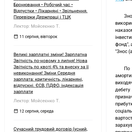
б) нерезидентом?
Бронювання • Робочий час •
Відпустки • Лікарняні • Звільнення.
Зно
Перевірки Держпраці і ТЦК
викори
Лектор: Мойсеєнко Т.
наказо
11 серпня, вівторок
інвести
фонд", 
"Знос (
Великі зарплатні зміни! Зарплатна
Звітність по-новому з липня! Нова
Звітність по квоті 4% та внеску за її
По 
невиконання! Зміни Середня
аморти
зарплата: критичність, лікарняні,
виходяч
відпускні. ЄСВ, ПДФО, індексація
дебету
зарплати
призна
Лектор: Мойсеєнко Т.
прибут
соціаль
12 серпня, середа
вартост
зарахув
Сучасний трудовий договір (усний,