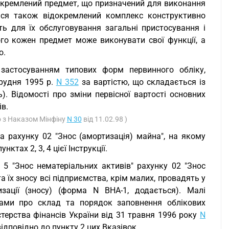
окремлений предмет, що призначений для виконання
ться також відокремлений комплекс конструктивно
ь для їх обслуговування загальні пристосування і
го кожен предмет може виконувати свої функції, а
о.
з застосуванням типових форм первинного обліку,
грудня 1995 р.
N 352
за вартістю, що складається із
ть). Відомості про зміни первісної вартості основних
ів.
но з Наказом Мінфіну
N 30
від 11.02.98 )
на рахунку 02 "Знос (амортизація) майна", на якому
тах 2, 3, 4 цієї Інструкції.
 5 "Знос нематеріальних активів" рахунку 02 "Знос
а їх зносу всі підприємства, крім малих, провадять у
изації (зносу) (форма N ВНА-1, додається). Малі
вками про склад та порядок заповнення облікових
терства фінансів України від 31 травня 1996 року
N
відповідно до пункту 2 цих Вказівок.