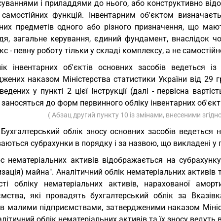
суваннями і приладдями до нього, або конструктивно від
 самостійних функцій. Інвентарним об'єктом визначає
них предметів одного або різного призначення, що мают
дя, загальне керування, єдиний фундамент, внаслідок чо
с - певну роботу тільки у складі комплексу, а не самостійн
ік інвентарних об'єктів основних засобів ведеться і
джених наказом Міністерства статистики України від 29 
ведених у пункті 2 цієї Інструкції (далі - первісна вартіс
 заносяться до форм первинного обліку інвентарних об'єкт
( Абзац другий пункту 10 із змінами, внесеними згід
 Бухгалтерський облік зносу основних засобів ведеться 
аються субрахунки в порядку і за назвою, що викладені у пунк
с нематеріальних активів відображається на субрахунку
зація) майна". Аналітичний облік нематеріальних активів т
сті обліку нематеріальних активів, нарахованої аморт
ємства, які провадять бухгалтерський облік за Вказі
рів малими підприємствами, затвердженими наказом Мініс
налітичний облік нематеріальних активів та їх зносу ведуть 