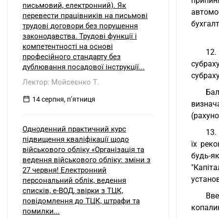
припин
письмовий, електронний). Як
автомо
перевести працівників на письмові
бухгалт
трудові договори без порушення
законодавства. Трудові функції і
компетентності на основі
12.
професійного стандарту без
субрах
дублювання посадової інструкції...
субраху
Лектор: Мойсеєнко Т.
Бал
14 серпня, пʼятниця
визнач
(рахуно
Одноденний практичний курс
13.
підвищення кваліфікації щодо
їх рек
військового обліку «Організація та
будь-як
ведення військового обліку: зміни з
"Капіт
27 червня! Електронний
установ
персональний облік, ведення
списків, е-ВОД, звірки з ТЦК,
Вве
повідомлення до ТЦК, штрафи та
копалин
помилки...