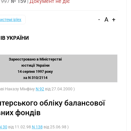
1997
№ 159
|
Документ не діє
-
A
+
системі iplex
ІВ УКРАЇНИ
З
Зареєстровано в Міністерстві
юстиції України
14 серпня 1997 року
за N 310/2114
таві Наказу Мінфіну
N 92
від 27.04.2000 )
лтерського обліку балансової
вних фондів
N 30
від 11.02.98
N 138
від 25.06.98 )