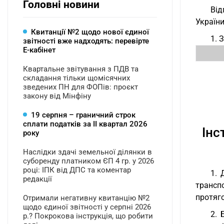
Головні новини
Від
України
Квитанції №2 щодо нової єдиної
1. 
звітності вже надходять: перевірте
Е-кабінет
Квартальне звітування з ПДВ та
складання тільки щомісячних
зведених ПН для ФОПів: проєкт
закону від Мінфіну
19 серпня – граничний строк
сплати податків за ІI квартал 2026
Інс
року
Наслідки здачі земельної ділянки в
суборенду платником ЄП 4 гр. у 2026
році: ІПК від ДПС та коментар
1. 
редакції
транспо
протяго
Отримали негативну квитанцію №2
щодо єдиної звітності у серпні 2026
2. 
р.? Покрокова інструкція, що робити