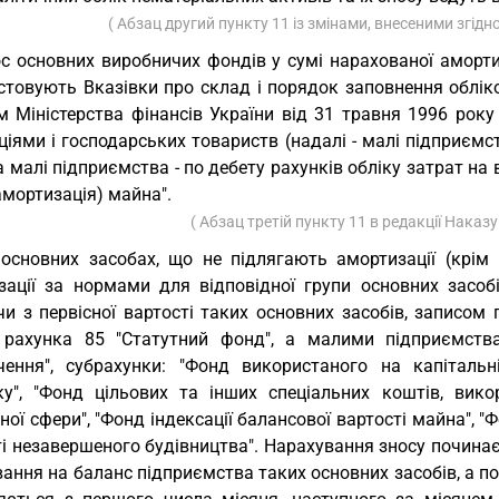
( Абзац другий пункту 11 із змінами, внесеними згід
с основних виробничих фондів у сумі нарахованої амортиз
стовують Вказівки про склад і порядок заповнення облік
м Міністерства фінансів України від 31 травня 1996 року
ціями і господарських товариств (надалі - малі підприєм
а малі підприємства - по дебету рахунків обліку затрат на
амортизація) майна".
( Абзац третій пункту 11 в редакції Наказ
основних засобах, що не підлягають амортизації (крім 
зації за нормами для відповідної групи основних засобі
и з первісної вартості таких основних засобів, записом 
 рахунка 85 "Статутний фонд", а малими підприємств
чення", субрахунки: "Фонд використаного на капіталь
ку", "Фонд цільових та інших спеціальних коштів, вико
ної сфери", "Фонд індексації балансової вартості майна", 
і незавершеного будівництва". Нарахування зносу починає
ання на баланс підприємства таких основних засобів, а по 