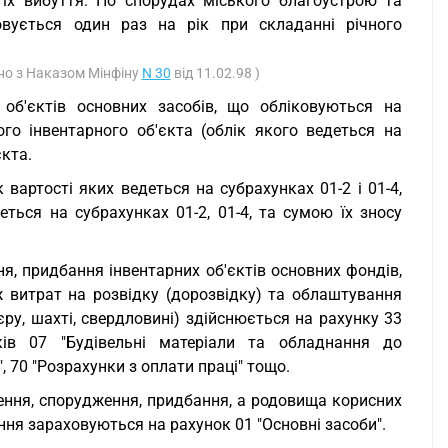
їх вибуття. По спорудах міського благоустрою та
овується один раз на рік при складанні річного
дно з Наказом Мінфіну
N 30
від 11.02.98 )
 об'єктів основних засобів, що обліковуються на
го інвентарного об'єкта (облік якого ведеться на
єкта.
 вартості яких ведеться на субрахунках 01-2 і 01-4,
еться на субрахунках 01-2, 01-4, та сумою їх зносу
я, придбання інвентарних об'єктів основних фондів,
ож витрат на розвідку (дорозвідку) та облаштування
ру, шахті, свердловині) здійснюється на рахунку 33
ків 07 "Будівельні матеріали та обладнання до
 70 "Розрахунки з оплати праці" тощо.
лення, спорудження, придбання, а родовища корисних
ння зараховуються на рахунок 01 "Основні засоби".