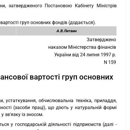
ни, затвердженого Постановою Кабінету Міністрів
 вартості груп основних фондів (додається).
А.В.Литвин
Затверджено
наказом Міністерства фінансів
України від 24 липня 1997 р.
N 159
лансової вартості груп основних
ди, устаткування, обчислювальна техніка, приладдя,
нності (засоби праці), що діють у натуральній формі
у зв'язку із зносом.
ься у господарській діяльності підприємств (далі -