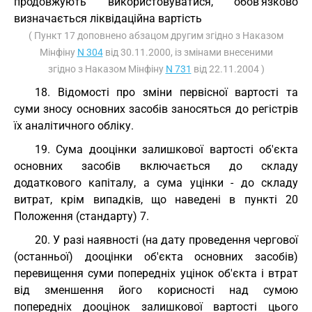
продовжують використовуватися, обов'язково
визначається ліквідаційна вартість
( Пункт 17 доповнено абзацом другим згідно з Наказом
Мінфіну
N 304
від 30.11.2000, із змінами внесеними
згідно з Наказом Мінфіну
N 731
від 22.11.2004 )
18. Відомості про зміни первісної вартості та
суми зносу основних засобів заносяться до регістрів
їх аналітичного обліку.
19. Сума дооцінки залишкової вартості об'єкта
основних засобів включається до складу
додаткового капіталу, а сума уцінки - до складу
витрат, крім випадків, що наведені в пункті 20
Положення (стандарту) 7.
20. У разі наявності (на дату проведення чергової
(останньої) дооцінки об'єкта основних засобів)
перевищення суми попередніх уцінок об'єкта і втрат
від зменшення його корисності над сумою
попередніх дооцінок залишкової вартості цього