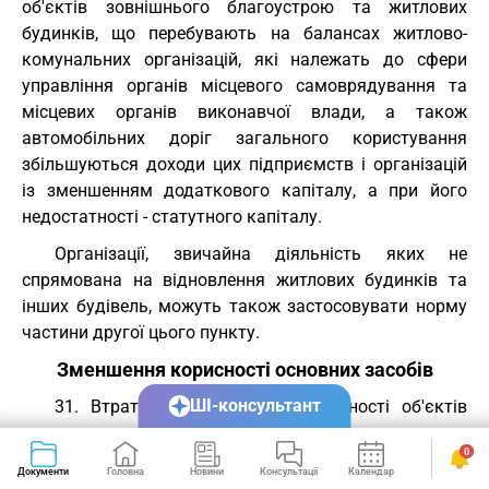
об'єктів зовнішнього благоустрою та житлових
будинків, що перебувають на балансах житлово-
комунальних організацій, які належать до сфери
управління органів місцевого самоврядування та
місцевих органів виконавчої влади, а також
автомобільних доріг загального користування
збільшуються доходи цих підприємств і організацій
із зменшенням додаткового капіталу, а при його
недостатності - статутного капіталу.
Організації, звичайна діяльність яких не
спрямована на відновлення житлових будинків та
інших будівель, можуть також застосовувати норму
частини другої цього пункту.
Зменшення корисності основних засобів
ШІ-консультант
31. Втрати від зменшення корисності об'єктів
основних засобів включаються до складу витрат
0
звітного періоду із збільшенням у балансі суми зносу
Документи
Головна
Новини
Консультації
Календар
Сервіси
основних засобів, а щодо об'єктів основних засобів,