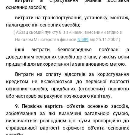
витрати зі страхування ризиків доставки
основних засобів;
витрати на транспортування, установку, монтаж,
налагодження основних засобів;
( Абзац сьомий пункту 8 із змінами, внесеними згідно з
Наказом Міністерства фінансів
N 989
від 25.11.2002 )
інші витрати, безпосередньо пов'язані з
доведенням основних засобів до стану, у якому вони
придатні для використання із запланованою метою.
Витрати на сплату відсотків за користування
кредитом не включаються до первісної вартості
основних засобів, придбаних (створених) повністю
або частково за рахунок позикового капіталу.
9. Первісна вартість об'єктів основних засобів,
зобов'язання за які визначені загальною сумою,
визначається розподілом цієї суми пропорційно до
справедливої вартості окремого об'єкта основних