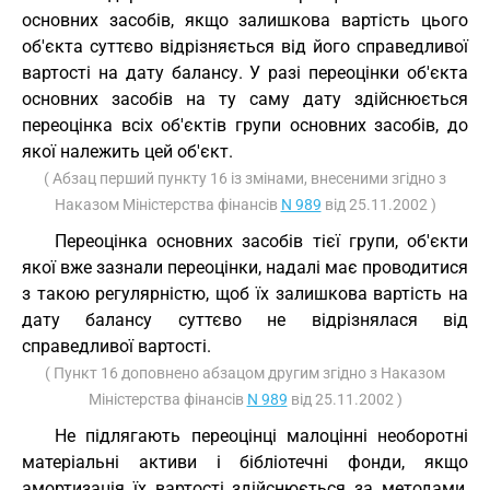
основних засобів, якщо залишкова вартість цього
об'єкта суттєво відрізняється від його справедливої
вартості на дату балансу. У разі переоцінки об'єкта
основних засобів на ту саму дату здійснюється
переоцінка всіх об'єктів групи основних засобів, до
якої належить цей об'єкт.
( Абзац перший пункту 16 із змінами, внесеними згідно з
Наказом Міністерства фінансів
N 989
від 25.11.2002 )
Переоцінка основних засобів тієї групи, об'єкти
якої вже зазнали переоцінки, надалі має проводитися
з такою регулярністю, щоб їх залишкова вартість на
дату балансу суттєво не відрізнялася від
справедливої вартості.
( Пункт 16 доповнено абзацом другим згідно з Наказом
Міністерства фінансів
N 989
від 25.11.2002 )
Не підлягають переоцінці малоцінні необоротні
матеріальні активи і бібліотечні фонди, якщо
амортизація їх вартості здійснюється за методами,