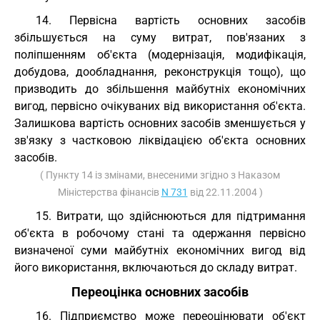
14. Первісна вартість основних засобів
збільшується на суму витрат, пов'язаних з
поліпшенням об'єкта (модернізація, модифікація,
добудова, дообладнання, реконструкція тощо), що
призводить до збільшення майбутніх економічних
вигод, первісно очікуваних від використання об'єкта.
Залишкова вартість основних засобів зменшується у
зв'язку з частковою ліквідацією об'єкта основних
засобів.
( Пункту 14 із змінами, внесеними згідно з Наказом
Міністерства фінансів
N 731
від 22.11.2004 )
15. Витрати, що здійснюються для підтримання
об'єкта в робочому стані та одержання первісно
визначеної суми майбутніх економічних вигод від
його використання, включаються до складу витрат.
Переоцінка основних засобів
16. Підприємство може переоцінювати об'єкт