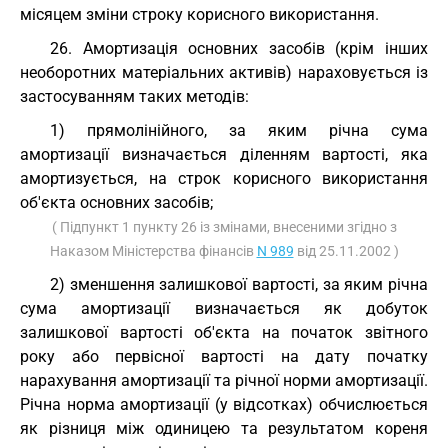
місяцем зміни строку корисного використання.
26. Амортизація основних засобів (крім інших
необоротних матеріальних активів) нараховується із
застосуванням таких методів:
1) прямолінійного, за яким річна сума
амортизації визначається діленням вартості, яка
амортизується, на строк корисного використання
об'єкта основних засобів;
( Підпункт 1 пункту 26 із змінами, внесеними згідно з
Наказом Міністерства фінансів
N 989
від 25.11.2002 )
2) зменшення залишкової вартості, за яким річна
сума амортизації визначається як добуток
залишкової вартості об'єкта на початок звітного
року або первісної вартості на дату початку
нарахування амортизації та річної норми амортизації.
Річна норма амортизації (у відсотках) обчислюється
як різниця між одиницею та результатом кореня