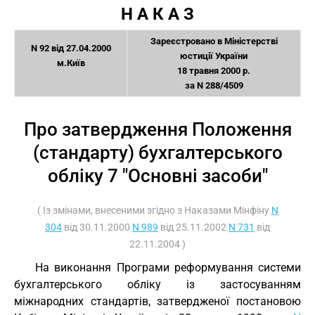
Н А К А З
Зареєстровано в Міністерстві
N 92 від 27.04.2000
юстиції України
м.Київ
18 травня 2000 р.
за N 288/4509
Про затвердження Положення
(стандарту) бухгалтерського
обліку 7 "Основні засоби"
( Із змінами, внесеними згідно з Наказами Мінфіну
N
304
від 30.11.2000
N 989
від 25.11.2002
N 731
від
22.11.2004 )
На виконання Програми реформування системи
бухгалтерського обліку із застосуванням
міжнародних стандартів, затвердженої постановою