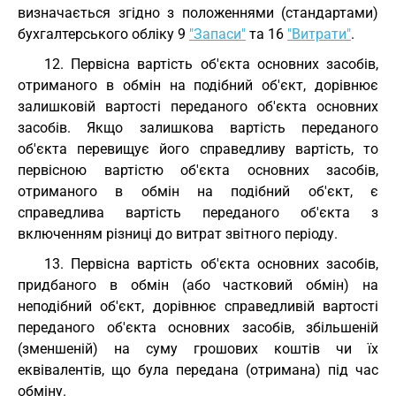
визначається згідно з положеннями (стандартами)
бухгалтерського обліку 9
"Запаси"
та 16
"Витрати"
.
12. Первісна вартість об'єкта основних засобів,
отриманого в обмін на подібний об'єкт, дорівнює
залишковій вартості переданого об'єкта основних
засобів. Якщо залишкова вартість переданого
об'єкта перевищує його справедливу вартість, то
первісною вартістю об'єкта основних засобів,
отриманого в обмін на подібний об'єкт, є
справедлива вартість переданого об'єкта з
включенням різниці до витрат звітного періоду.
13. Первісна вартість об'єкта основних засобів,
придбаного в обмін (або частковий обмін) на
неподібний об'єкт, дорівнює справедливій вартості
переданого об'єкта основних засобів, збільшеній
(зменшеній) на суму грошових коштів чи їх
еквівалентів, що була передана (отримана) під час
обміну.