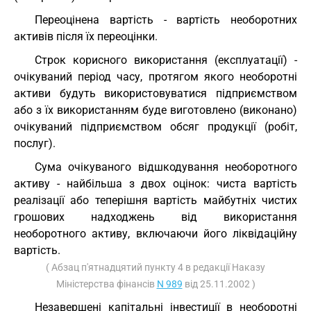
Переоцінена вартість - вартість необоротних
активів після їх переоцінки.
Строк корисного використання (експлуатації) -
очікуваний період часу, протягом якого необоротні
активи будуть використовуватися підприємством
або з їх використанням буде виготовлено (виконано)
очікуваний підприємством обсяг продукції (робіт,
послуг).
Сума очікуваного відшкодування необоротного
активу - найбільша з двох оцінок: чиста вартість
реалізації або теперішня вартість майбутніх чистих
грошових надходжень від використання
необоротного активу, включаючи його ліквідаційну
вартість.
( Абзац п'ятнадцятий пункту 4 в редакції Наказу
Міністерства фінансів
N 989
від 25.11.2002 )
Незавершені капітальні інвестиції в необоротні