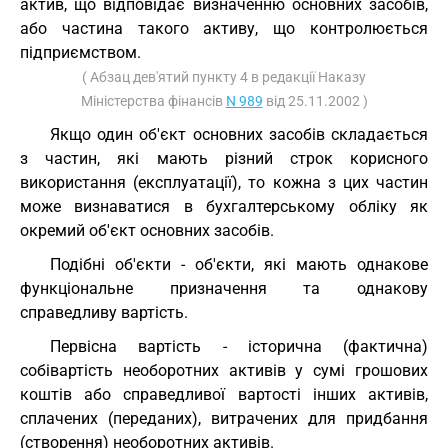
актив, що відповідає визначенню основних засобів,
або частина такого активу, що контролюється
підприємством.
( Абзац дев'ятий пункту 4 в редакції Наказу
Міністерства фінансів
N 989
від 25.11.2002 )
Якщо один об'єкт основних засобів складається
з частин, які мають різний строк корисного
використання (експлуатації), то кожна з цих частин
може визнаватися в бухгалтерському обліку як
окремий об'єкт основних засобів.
Подібні об'єкти - об'єкти, які мають однакове
функціональне призначення та однакову
справедливу вартість.
Первісна вартість - історична (фактична)
собівартість необоротних активів у сумі грошових
коштів або справедливої вартості інших активів,
сплачених (переданих), витрачених для придбання
(створення) необоротних активів.