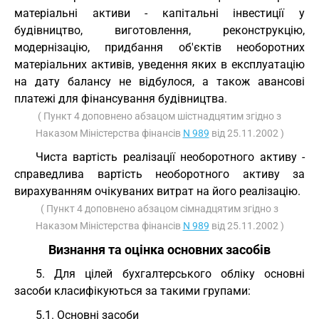
матеріальні активи - капітальні інвестиції у
будівництво, виготовлення, реконструкцію,
модернізацію, придбання об'єктів необоротних
матеріальних активів, уведення яких в експлуатацію
на дату балансу не відбулося, а також авансові
платежі для фінансування будівництва.
( Пункт 4 доповнено абзацом шістнадцятим згідно з
Наказом Міністерства фінансів
N 989
від 25.11.2002 )
Чиста вартість реалізації необоротного активу -
справедлива вартість необоротного активу за
вирахуванням очікуваних витрат на його реалізацію.
( Пункт 4 доповнено абзацом сімнадцятим згідно з
Наказом Міністерства фінансів
N 989
від 25.11.2002 )
Визнання та оцінка основних засобів
5. Для цілей бухгалтерського обліку основні
засоби класифікуються за такими групами:
5.1. Основні засоби