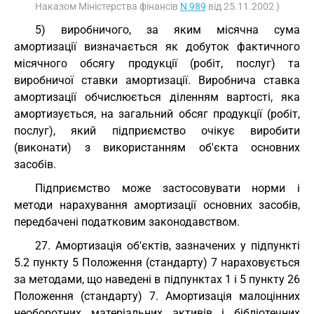
Наказом Міністерства фінансів
N 989
від 25.11.2002 )
5) виробничого, за яким місячна сума
амортизації визначається як добуток фактичного
місячного обсягу продукції (робіт, послуг) та
виробничої ставки амортизації. Виробнича ставка
амортизації обчислюється діленням вартості, яка
амортизується, на загальний обсяг продукції (робіт,
послуг), який підприємство очікує виробити
(виконати) з використанням об'єкта основних
засобів.
Підприємство може застосовувати норми і
методи нарахування амортизації основних засобів,
передбачені податковим законодавством.
27. Амортизація об'єктів, зазначених у підпункті
5.2 пункту 5 Положення (стандарту) 7 нараховується
за методами, що наведені в підпунктах 1 і 5 пункту 26
Положення (стандарту) 7. Амортизація малоцінних
необоротних матеріальних активів і бібліотечних