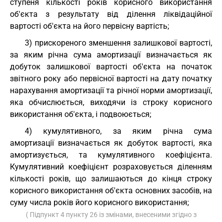
ступеня кількості років корисного використання
об'єкта з результату від ділення ліквідаційної
вартості об'єкта на його первісну вартість;
3) прискореного зменшення залишкової вартості,
за яким річна сума амортизації визначається як
добуток залишкової вартості об'єкта на початок
звітного року або первісної вартості на дату початку
нарахування амортизації та річної норми амортизації,
яка обчислюється, виходячи із строку корисного
використання об'єкта, і подвоюється;
4) кумулятивного, за яким річна сума
амортизації визначається як добуток вартості, яка
амортизується, та кумулятивного коефіцієнта.
Кумулятивний коефіцієнт розраховується діленням
кількості років, що залишаються до кінця строку
корисного використання об'єкта основних засобів, на
суму числа років його корисного використання;
( Підпункт 4 пункту 26 із змінами, внесеними згідно з