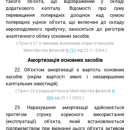
такого об'єкта, що відображений у складі
додаткового капіталу. Відомості про суму
перевищення попередніх дооцінок над сумою
попередніх уцінок об'єкта, що включені до складу
нерозподіленого прибутку, заносяться до регістрів
аналітичного обліку основних засобів.
( Пункту 21 із змінами, внесеними згідно з Наказом
Міністерства фінансів
N 731
від 22.11.2004 )
Амортизація основних засобів
22. Об'єктом амортизації є вартість основних
засобів (окрім вартості землі і незавершених
капітальних інвестицій).
( Пункт 22 в редакції Наказу Міністерства фінансів
N
989
від 25.11.2002 )
23. Нарахування амортизації здійснюється
протягом строку корисного використання
(експлуатації) об'єкта, який встановлюється
підприємством при визнанні цього об'єкта активом