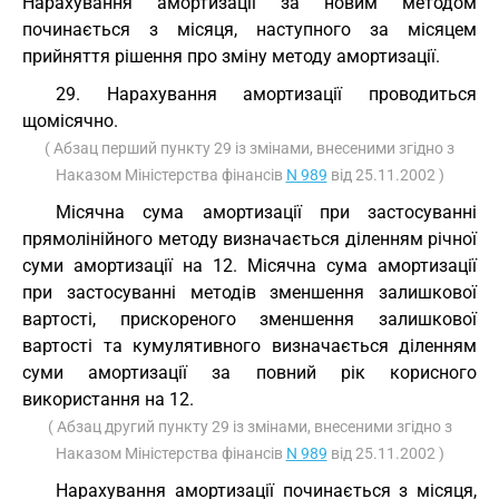
Нарахування амортизації за новим методом
починається з місяця, наступного за місяцем
прийняття рішення про зміну методу амортизації.
29. Нарахування амортизації проводиться
щомісячно.
( Абзац перший пункту 29 із змінами, внесеними згідно з
Наказом Міністерства фінансів
N 989
від 25.11.2002 )
Місячна сума амортизації при застосуванні
прямолінійного методу визначається діленням річної
суми амортизації на 12. Місячна сума амортизації
при застосуванні методів зменшення залишкової
вартості, прискореного зменшення залишкової
вартості та кумулятивного визначається діленням
суми амортизації за повний рік корисного
використання на 12.
( Абзац другий пункту 29 із змінами, внесеними згідно з
Наказом Міністерства фінансів
N 989
від 25.11.2002 )
Нарахування амортизації починається з місяця,