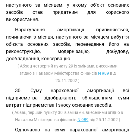
наступного за місяцем, у якому об'єкт основних
засобів став придатним для корисного
використання.
Нарахування амортизації припиняється,
починаючи з місяця, наступного за місяцем вибуття
об'єкта основних засобів, переведення його на
реконструкцію, модернізацію, добудову,
дообладнання, консервацію.
( Абзац четвертий пункту 29 із змінами, внесеними
згідно з Наказом Міністерства фінансів
N 989
від
25.11.2002 )
30. Суму нарахованої амортизації всі
підприємства відображають збільшенням суми
витрат підприємства і зносу основних засобів.
( Абзац перший пункту 30 із змінами, внесеними згідно з
Наказом Міністерства фінансів
N 989
від 25.11.2002 )
Одночасно на суму нарахованої амортизації