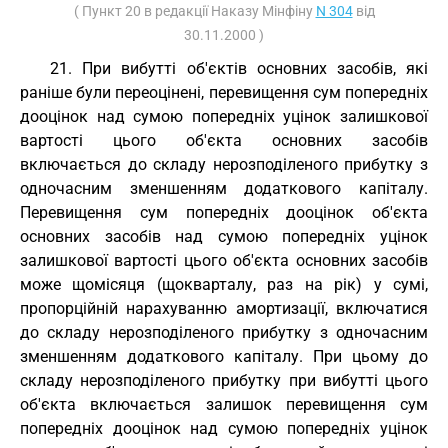
( Пункт 20 в редакції Наказу Мінфіну
N 304
від
30.11.2000 )
21. При вибутті об'єктів основних засобів, які
раніше були переоцінені, перевищення сум попередніх
дооцінок над сумою попередніх уцінок залишкової
вартості цього об'єкта основних засобів
включається до складу нерозподіленого прибутку з
одночасним зменшенням додаткового капіталу.
Перевищення сум попередніх дооцінок об'єкта
основних засобів над сумою попередніх уцінок
залишкової вартості цього об'єкта основних засобів
може щомісяця (щокварталу, раз на рік) у сумі,
пропорційній нарахуванню амортизації, включатися
до складу нерозподіленого прибутку з одночасним
зменшенням додаткового капіталу. При цьому до
складу нерозподіленого прибутку при вибутті цього
об'єкта включається залишок перевищення сум
попередніх дооцінок над сумою попередніх уцінок