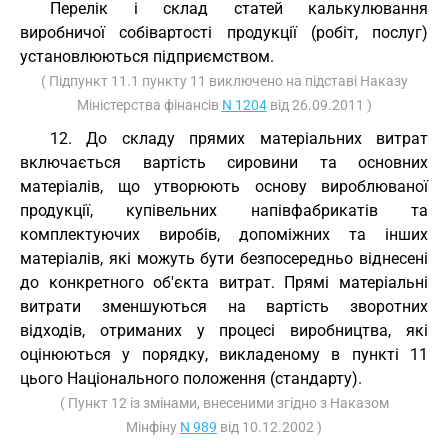
Перелік і склад статей калькулювання
виробничої собівартості продукції (робіт, послуг)
установлюються підприємством.
( Підпункт 11.1 пункту 11 виключено на підставі Наказу
Міністерства фінансів
N 1204
від 26.09.2011 )
12. До складу прямих матеріальних витрат
включається вартість сировини та основних
матеріалів, що утворюють основу вироблюваної
продукції, купівельних напівфабрикатів та
комплектуючих виробів, допоміжних та інших
матеріалів, які можуть бути безпосередньо віднесені
до конкретного об'єкта витрат. Прямі матеріальні
витрати зменшуються на вартість зворотних
відходів, отриманих у процесі виробництва, які
оцінюються у порядку, викладеному в пункті 11
цього Національного положення (стандарту).
( Пункт 12 із змінами, внесеними згідно з Наказом
Мінфіну
N 989
від 10.12.2002 )