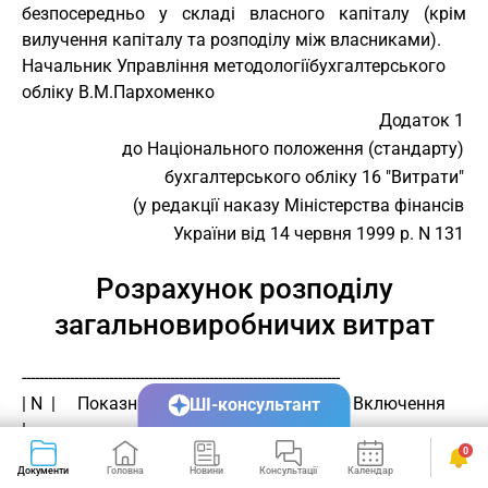
безпосередньо у складі власного капіталу (крім
вилучення капіталу та розподілу між власниками).
Начальник Управління методології
бухгалтерського
обліку В.М.Пархоменко
Додаток 1
до Національного положення (стандарту)
бухгалтерського обліку 16 "Витрати"
(у редакції наказу Міністерства фінансів
України від 14 червня 1999 р. N 131
Розрахунок розподілу
загальновиробничих витрат
-------------------------------------------------------------------------
| N  |     Показники         |Усього|На        |     Включення          
ШІ-консультант
|
0
|з/п |                       |      |одиницю   |загальновиробничих      
Документи
Головна
Новини
Консультації
Календар
Сервіси
|