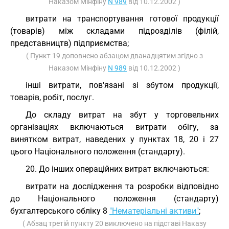
Наказом Мінфіну
N 989
від 10.12.2002 )
витрати на транспортування готової продукції
(товарів) між складами підрозділів (філій,
представництв) підприємства;
( Пункт 19 доповнено абзацом дванадцятим згідно з
Наказом Мінфіну
N 989
від 10.12.2002 )
інші витрати, пов'язані зі збутом продукції,
товарів, робіт, послуг.
До складу витрат на збут у торговельних
організаціях включаються витрати обігу, за
винятком витрат, наведених у пунктах 18, 20 і 27
цього Національного положення (стандарту).
20. До інших операційних витрат включаються:
витрати на дослідження та розробки відповідно
до Національного положення (стандарту)
бухгалтерського обліку 8
"Нематеріальні активи"
;
( Абзац третій пункту 20 виключено на підставі Наказу