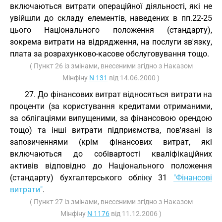
включаються витрати операційної діяльності, які не
увійшли до складу елементів, наведених в пп.22-25
цього Національного положення (стандарту),
зокрема витрати на відрядження, на послуги зв'язку,
плата за розрахунково-касове обслуговування тощо.
( Пункт 26 із змінами, внесеними згідно з Наказом
Мінфіну
N 131
від 14.06.2000 )
27. До фінансових витрат відносяться витрати на
проценти (за користування кредитами отриманими,
за облігаціями випущеними, за фінансовою орендою
тощо) та інші витрати підприємства, пов'язані із
запозиченнями (крім фінансових витрат, які
включаються до собівартості кваліфікаційних
активів відповідно до Національного положення
(стандарту) бухгалтерського обліку 31
"Фінансові
витрати"
.
( Пункт 27 із змінами, внесеними згідно з Наказом
Мінфіну
N 1176
від 11.12.2006 )