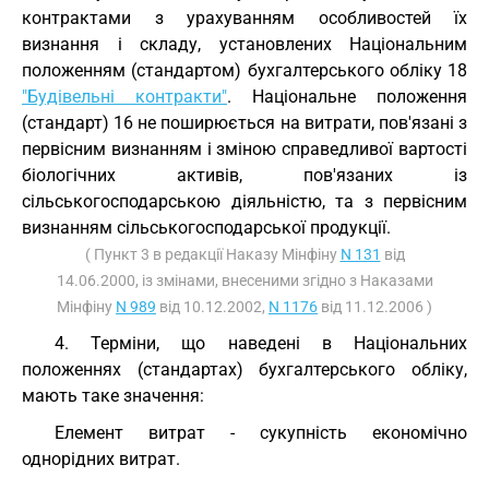
контрактами з урахуванням особливостей їх
визнання і складу, установлених Національним
положенням (стандартом) бухгалтерського обліку 18
"Будівельні контракти"
. Національне положення
(стандарт) 16 не поширюється на витрати, пов'язані з
первісним визнанням і зміною справедливої вартості
біологічних активів, пов'язаних із
сільськогосподарською діяльністю, та з первісним
визнанням сільськогосподарської продукції.
( Пункт 3 в редакції Наказу Мінфіну
N 131
від
14.06.2000, із змінами, внесеними згідно з Наказами
Мінфіну
N 989
від 10.12.2002,
N 1176
від 11.12.2006 )
4. Терміни, що наведені в Національних
положеннях (стандартах) бухгалтерського обліку,
мають таке значення:
Елемент витрат - сукупність економічно
однорідних витрат.