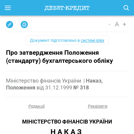
-
A
+
Документ підготовлено в
системі iplex
Про затвердження Положення
(стандарту) бухгалтерського обліку
Міністерство фінансів України
|
Наказ,
Положення
від
31.12.1999
№ 318
Редакції
Реквізити
МІНІСТЕРСТВО ФІНАНСІВ УКРАЇНИ
Н А К А З 