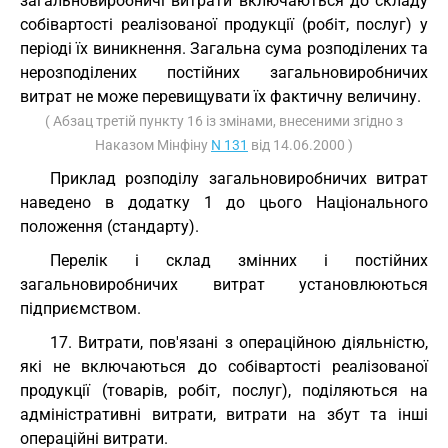
загальновиробничі витрати включаються до складу
собівартості реалізованої продукції (робіт, послуг) у
періоді їх виникнення. Загальна сума розподілених та
нерозподілених постійних загальновиробничих
витрат не може перевищувати їх фактичну величину.
( Абзац третій пункту 16 із змінами, внесеними згідно з
Наказом Мінфіну
N 131
від 14.06.2000 )
Приклад розподілу загальновиробничих витрат
наведено в додатку 1 до цього Національного
положення (стандарту).
Перелік і склад змінних і постійних
загальновиробничих витрат установлюються
підприємством.
17. Витрати, пов'язані з операційною діяльністю,
які не включаються до собівартості реалізованої
продукції (товарів, робіт, послуг), поділяються на
адміністративні витрати, витрати на збут та інші
операційні витрати.