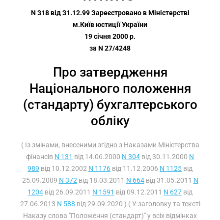
N 318 від 31.12.99 Зареєстровано в Міністерстві
м.Київ юстиції України
19 січня 2000 р.
за N 27/4248
Про затвердження
Національного положення
(стандарту) бухгалтерського
обліку
( Із змінами, внесеними згідно з Наказами Міністерства
фінансів
N 131
від 14.06.2000
N 304
від 30.11.2000
N
989
від 10.12.2002
N 1176
від 11.12.2006
N 1125
від
25.09.2009
N 372
від 18.03.2011
N 664
від 31.05.2011
N
1204
від 26.09.2011
N 1591
від 09.12.2011
N 627
від
27.06.2013
N 588
від 29.09.2020 ) ( У заголовку та тексті
Наказу слова "Положення (стандарт)" у всіх відмінках