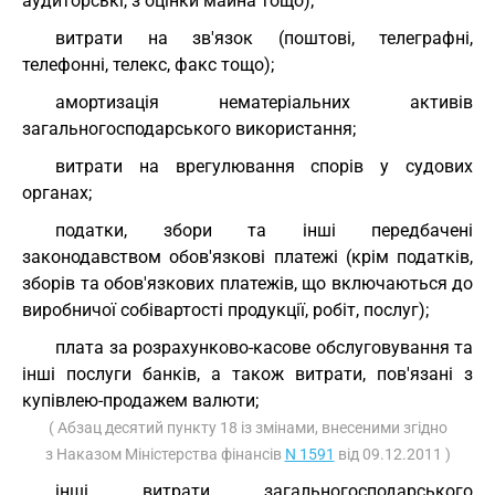
аудиторські, з оцінки майна тощо);
витрати на зв'язок (поштові, телеграфні,
телефонні, телекс, факс тощо);
амортизація нематеріальних активів
загальногосподарського використання;
витрати на врегулювання спорів у судових
органах;
податки, збори та інші передбачені
законодавством обов'язкові платежі (крім податків,
зборів та обов'язкових платежів, що включаються до
виробничої собівартості продукції, робіт, послуг);
плата за розрахунково-касове обслуговування та
інші послуги банків, а також витрати, пов'язані з
купівлею-продажем валюти;
( Абзац десятий пункту 18 із змінами, внесеними згідно
з Наказом Міністерства фінансів
N 1591
від 09.12.2011 )
інші витрати загальногосподарського