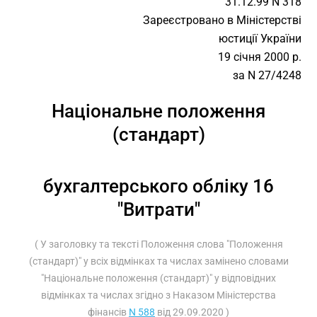
31.12.99 N 318
Зареєстровано в Міністерстві
юстиції України
19 січня 2000 р.
за N 27/4248
Національне положення
(стандарт)
бухгалтерського обліку 16
"Витрати"
( У заголовку та тексті Положення слова "Положення
(стандарт)" у всіх відмінках та числах замінено словами
"Національне положення (стандарт)" у відповідних
відмінках та числах згідно з Наказом Міністерства
фінансів
N 588
від 29.09.2020 )