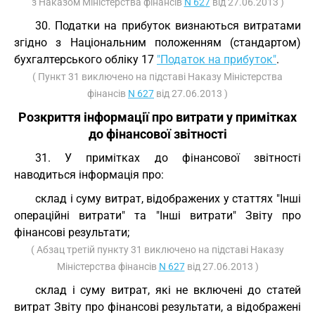
з Наказом Міністерства фінансів
N 627
від 27.06.2013 )
30. Податки на прибуток визнаються витратами
згідно з Національним положенням (стандартом)
бухгалтерського обліку 17
"Податок на прибуток"
.
( Пункт 31 виключено на підставі Наказу Міністерства
фінансів
N 627
від 27.06.2013 )
Розкриття інформації про витрати у примітках
до фінансової звітності
31. У примітках до фінансової звітності
наводиться інформація про:
склад і суму витрат, відображених у статтях "Інші
операційні витрати" та "Інші витрати" Звіту про
фінансові результати;
( Абзац третій пункту 31 виключено на підставі Наказу
Міністерства фінансів
N 627
від 27.06.2013 )
склад і суму витрат, які не включені до статей
витрат Звіту про фінансові результати, а відображені