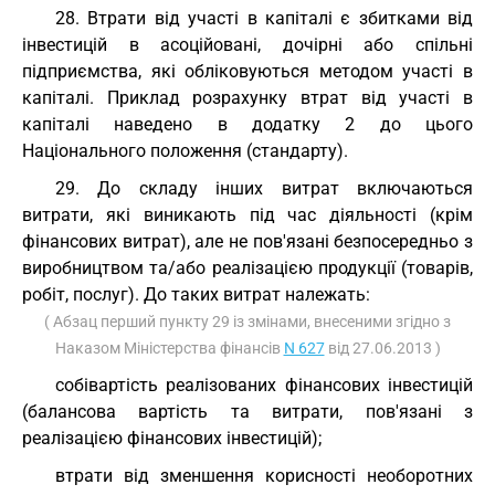
28. Втрати від участі в капіталі є збитками від
інвестицій в асоційовані, дочірні або спільні
підприємства, які обліковуються методом участі в
капіталі. Приклад розрахунку втрат від участі в
капіталі наведено в додатку 2 до цього
Національного положення (стандарту).
29. До складу інших витрат включаються
витрати, які виникають під час діяльності (крім
фінансових витрат), але не пов'язані безпосередньо з
виробництвом та/або реалізацією продукції (товарів,
робіт, послуг). До таких витрат належать:
( Абзац перший пункту 29 із змінами, внесеними згідно з
Наказом Міністерства фінансів
N 627
від 27.06.2013 )
собівартість реалізованих фінансових інвестицій
(балансова вартість та витрати, пов'язані з
реалізацією фінансових інвестицій);
втрати від зменшення корисності необоротних