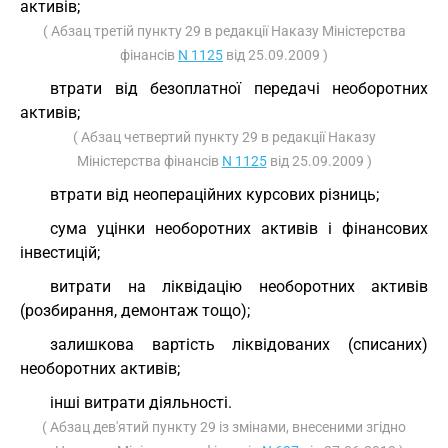
активів;
( Абзац третій пункту 29 в редакції Наказу Міністерства
фінансів
N 1125
від 25.09.2009 )
втрати від безоплатної передачі необоротних
активів;
( Абзац четвертий пункту 29 в редакції Наказу
Міністерства фінансів
N 1125
від 25.09.2009 )
втрати від неопераційних курсових різниць;
сума уцінки необоротних активів і фінансових
інвестицій;
витрати на ліквідацію необоротних активів
(розбирання, демонтаж тощо);
залишкова вартість ліквідованих (списаних)
необоротних активів;
інші витрати діяльності.
( Абзац дев'ятий пункту 29 із змінами, внесеними згідно