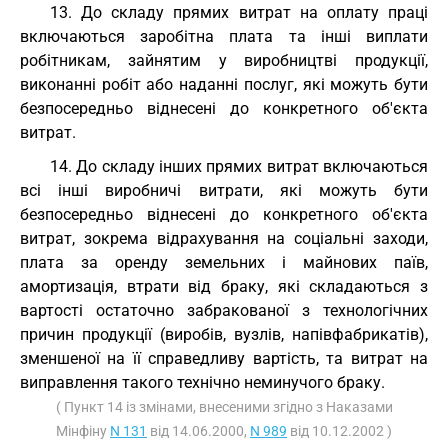
13. До складу прямих витрат на оплату праці
включаються заробітна плата та інші виплати
робітникам, зайнятим у виробництві продукції,
виконанні робіт або наданні послуг, які можуть бути
безпосередньо віднесені до конкретного об'єкта
витрат.
14. До складу інших прямих витрат включаються
всі інші виробничі витрати, які можуть бути
безпосередньо віднесені до конкретного об'єкта
витрат, зокрема відрахування на соціальні заходи,
плата за оренду земельних і майнових паїв,
амортизація, втрати від браку, які складаються з
вартості остаточно забракованої з технологічних
причин продукції (виробів, вузлів, напівфабрикатів),
зменшеної на її справедливу вартість, та витрат на
виправлення такого технічно неминучого браку.
( Пункт 14 із змінами, внесеними згідно з Наказами
Мінфіну
N 131
від 14.06.2000,
N 989
від 10.12.2002 )