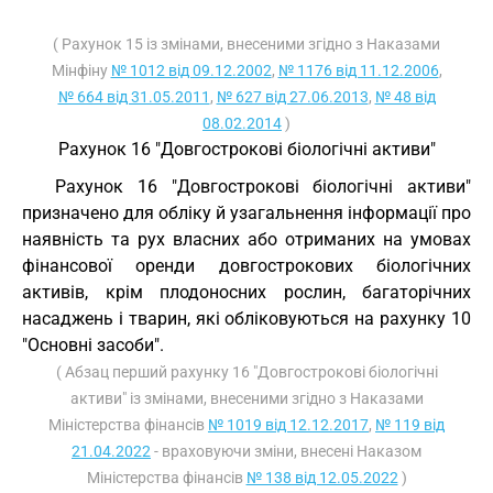
( Рахунок 15 із змінами, внесеними згідно з Наказами
Мінфіну
№ 1012 від 09.12.2002
,
№ 1176 від 11.12.2006
,
№ 664 від 31.05.2011
,
№ 627 від 27.06.2013
,
№ 48 від
08.02.2014
)
Рахунок 16 "Довгострокові біологічні активи"
Рахунок 16 "Довгострокові біологічні активи"
призначено для обліку й узагальнення інформації про
наявність та рух власних або отриманих на умовах
фінансової оренди довгострокових біологічних
активів, крім плодоносних рослин, багаторічних
насаджень і тварин, які обліковуються на рахунку 10
"Основні засоби".
( Абзац перший рахунку 16 "Довгострокові біологічні
активи" із змінами, внесеними згідно з Наказами
Міністерства фінансів
№ 1019 від 12.12.2017
,
№ 119 від
21.04.2022
- враховуючи зміни, внесені Наказом
Міністерства фінансів
№ 138 від 12.05.2022
)