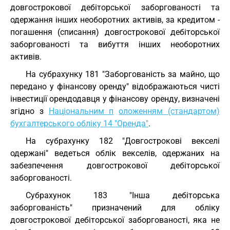
довгострокової дебіторської заборгованості та
одержання інших необоротних активів, за кредитом -
погашення (списання) довгострокової дебіторської
заборгованості та вибуття інших необоротних
активів.
На субрахунку 181 "Заборгованість за майно, що
передано у фінансову оренду" відображаються чисті
інвестиції орендодавця у фінансову оренду, визначені
згідно з
Національним п
оложенням (стандартом)
бухгалтерського обліку 14 "Оренда"
.
На субрахунку 182 "Довгострокові векселі
одержані" ведеться облік векселів, одержаних на
забезпечення довгострокової дебіторської
заборгованості.
Субрахунок 183 "Інша дебіторська
заборгованість" призначений для обліку
довгострокової дебіторської заборгованості, яка не