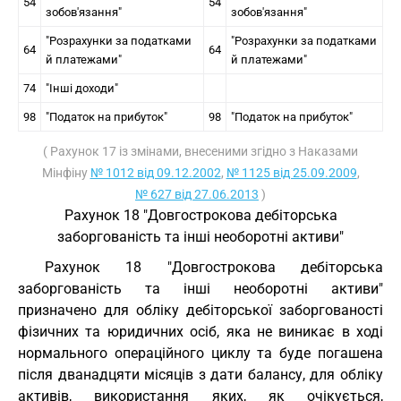
54
54
зобов'язання"
зобов'язання"
"Розрахунки за податками
"Розрахунки за податками
64
64
й платежами"
й платежами"
74
"Інші доходи"
98
"Податок на прибуток"
98
"Податок на прибуток"
( Рахунок 17 із змінами, внесеними згідно з Наказами
Мінфіну
№ 1012 від 09.12.2002
,
№ 1125 від 25.09.2009
,
№ 627 від 27.06.2013
)
Рахунок 18 "Довгострокова дебіторська
заборгованість та інші необоротні активи"
Рахунок 18 "Довгострокова дебіторська
заборгованість та інші необоротні активи"
призначено для обліку дебіторської заборгованості
фізичних та юридичних осіб, яка не виникає в ході
нормального операційного циклу та буде погашена
після дванадцяти місяців з дати балансу, для обліку
активів, використання яких, як очікується,