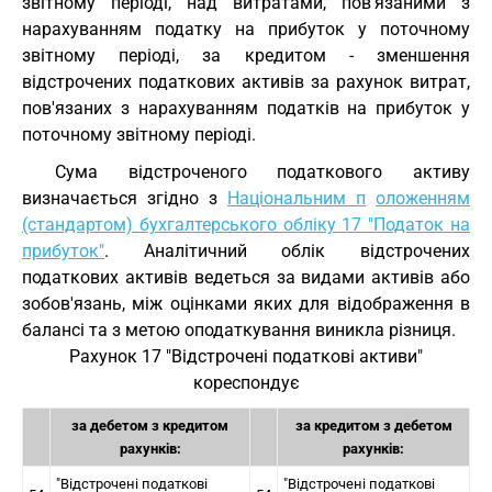
звітному періоді, над витратами, пов'язаними з
нарахуванням податку на прибуток у поточному
звітному періоді, за кредитом - зменшення
відстрочених податкових активів за рахунок витрат,
пов'язаних з нарахуванням податків на прибуток у
поточному звітному періоді.
Сума відстроченого податкового активу
визначається згідно з
Національним п
оложенням
(стандартом) бухгалтерського обліку 17 "Податок на
прибуток"
. Аналітичний облік відстрочених
податкових активів ведеться за видами активів або
зобов'язань, між оцінками яких для відображення в
балансі та з метою оподаткування виникла різниця.
Рахунок 17 "Відстрочені податкові активи"
кореспондує
за дебетом з кредитом
за кредитом з дебетом
рахунків:
рахунків:
"Відстрочені податкові
"Відстрочені податкові