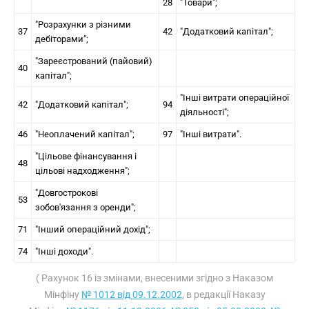
28
"Товари";
"Розрахунки з різними
37
42
"Додатковий капітал";
дебіторами";
"Зареєстрований (пайовий)
40
капітал";
"Інші витрати операційної
42
"Додатковий капітал";
94
діяльності";
46
"Неоплачений капітал";
97
"Інші витрати".
"Цільове фінансування і
48
цільові надходження";
"Довгострокові
53
зобов'язання з оренди";
71
"Інший операційний дохід";
74
"Інші доходи".
( Рахунок 16 із змінами, внесеними згідно з Наказом
Мінфіну
№ 1012 від 09.12.2002
, в редакції Наказу