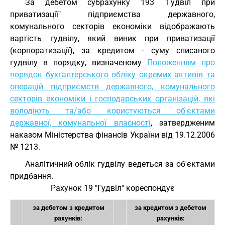
За дебетом субрахунку 193 "Гудвіл при
приватизації" підприємства державного,
комунального секторів економіки відображають
вартість гудвілу, який виник при приватизації
(корпоратизації), за кредитом - суму списаного
гудвілу в порядку, визначеному
Положенням про
порядок бухгалтерського обліку окремих активів та
операцій підприємств державного, комунального
секторів економіки і господарських організацій, які
володіють та/або користуються об'єктами
державної, комунальної власності
, затвердженим
наказом Міністерства фінансів України від 19.12.2006
№ 1213.
Аналітичний облік гудвілу ведеться за об'єктами
придбання.
Рахунок 19 "Гудвіл" кореспондує
за дебетом з кредитом
за кредитом з дебетом
рахунків:
рахунків: