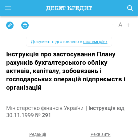
-
A
+
Документ підготовлено в
системі iplex
Інструкція про застосування Плану
рахунків бухгалтерського обліку
активів, капіталу, зобовязань і
господарських операцій підприємств і
організацій
Міністерство фінансів України
|
Інструкція
від
30.11.1999
№ 291
Редакції
Реквізити