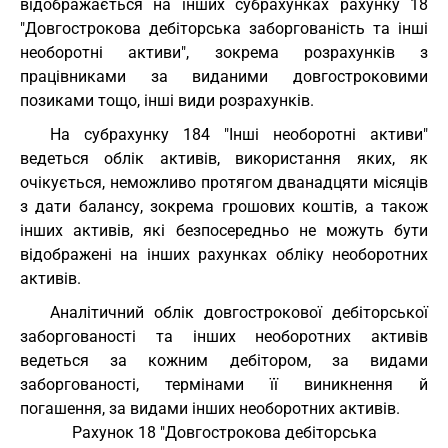
відображається на інших субрахунках рахунку 18
"Довгострокова дебіторська заборгованість та інші
необоротні активи", зокрема розрахунків з
працівниками за виданими довгостроковими
позиками тощо, інші види розрахунків.
На субрахунку 184 "Інші необоротні активи"
ведеться облік активів, використання яких, як
очікується, неможливо протягом дванадцяти місяців
з дати балансу, зокрема грошових коштів, а також
інших активів, які безпосередньо не можуть бути
відображені на інших рахунках обліку необоротних
активів.
Аналітичний облік довгострокової дебіторської
заборгованості та інших необоротних активів
ведеться за кожним дебітором, за видами
заборгованості, термінами її виникнення й
погашення, за видами інших необоротних активів.
Рахунок 18 "Довгострокова дебіторська