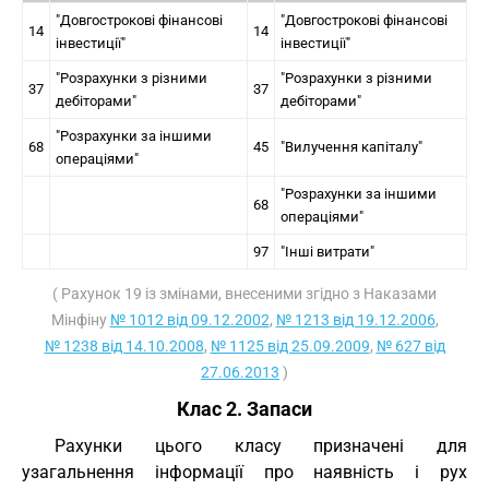
"Довгострокові фінансові
"Довгострокові фінансові
14
14
інвестиції"
інвестиції"
"Розрахунки з різними
"Розрахунки з різними
37
37
дебіторами"
дебіторами"
"Розрахунки за іншими
68
45
"Вилучення капіталу"
операціями"
"Розрахунки за іншими
68
операціями"
97
"Інші витрати"
( Рахунок 19 із змінами, внесеними згідно з Наказами
Мінфіну
№ 1012 від 09.12.2002
,
№ 1213 від 19.12.2006
,
№ 1238 від 14.10.2008
,
№ 1125 від 25.09.2009
,
№ 627 від
27.06.2013
)
Клас 2. Запаси
Рахунки цього класу призначені для
узагальнення інформації про наявність і рух