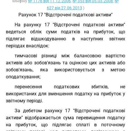
Мінфіну
№ 1176 від 11.12.2006
,
№ 353 від 05.03.2008
;
№
627 від 27.06.2013
)
Рахунок 17 "Відстрочені податкові активи"
На рахунку 17 "Відстрочені податкові активи"
ведеться облік суми податків на прибуток, що
підлягає відшкодуванню в наступних звітних
періодах внаслідок:
тимчасові різниці між балансовою вартістю
активів або зобов'язань та оцінкою цих активів або
зобов'язань, яка використовується з метою
оподаткування;
перенесення податкових збитків, не
використаних для зменшення податку на прибуток у
звітному періоді.
За дебетом рахунку 17 "Відстрочені податкові
активи" відображається сума перевищення податку
на прибуток, що підлягає сплаті в поточному