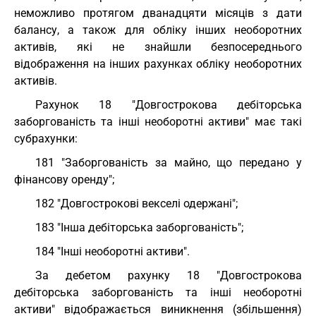
неможливо протягом дванадцяти місяців з дати
балансу, а також для обліку інших необоротних
активів, які не знайшли безпосереднього
відображення на інших рахунках обліку необоротних
активів.
Рахунок 18 "Довгострокова дебіторська
заборгованість та інші необоротні активи" має такі
субрахунки:
181 "Заборгованість за майно, що передано у
фінансову оренду";
182 "Довгострокові векселі одержані";
183 "Інша дебіторська заборгованість";
184 "Інші необоротні активи".
За дебетом рахунку 18 "Довгострокова
дебіторська заборгованість та інші необоротні
активи" відображається виникнення (збільшення)