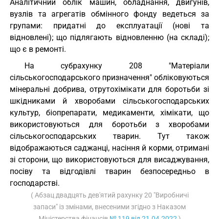
Аналітичний облік машин, обладнання, двигунів,
вузлів та агрегатів обмінного фонду ведеться за
групами: придатні до експлуатації (нові та
відновлені); що підлягають відновленню (на складі);
що є в ремонті.
На субрахунку 208 "Матеріали
сільськогосподарського призначення" обліковуються
мінеральні добрива, отрутохімікати для боротьби зі
шкідниками й хворобами сільськогосподарських
культур, біопрепарати, медикаменти, хімікати, що
використовуються для боротьби з хворобами
сільськогосподарських тварин. Тут також
відображаються саджанці, насіння й корми, отримані
зі сторони, що використовуються для висаджування,
посіву та відгодівлі тварин безпосередньо в
господарстві.
( Абзац двадцять дев'ятий рахунку 20 "Виробничі
запаси" із змінами, внесеними згідно з Наказом
Міністерства фінансів
№ 119 від 21.04.2022
)