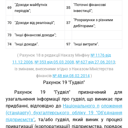
"Доходи майбутніх
"Поточні фінансові
69
35
періодів";
інвестиції";
"Розрахунки з різними
70
"Доходи від реалізації";
37
дебіторами";
73
"Інші фінансові доходи";
74
"Інші доходи".
97
"Інші витрати".
( Рахунок 18 в редакції Наказу Мінфіну
№ 1176 від
11.12.2006
,
№ 353 від 05.03.2008
,
№ 627 від 27.06.2013
;
із змінами, внесеними згідно з Наказом Міністерства
фінансів
№ 48 від 08.02.2014
)
Рахунок 19 "Гудвіл"
Рахунок 19 "Гудвіл" призначений для
узагальнення інформації про гудвіл, що виникає при
придбанні, відповідно до
Національного п
оложення
(стандарту) бухгалтерського обліку 19 "Об'єднання
підприємств"
, та/або гудвіл, який виник у процесі
приватизації (корпоратизації) підприємства, порядок