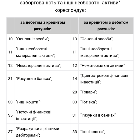
заборгованість та інші необоротні активи"
кореспондує:
за дебетом з кредитом
за кредитом з дебетом
рахунків:
рахунків:
10
"Основні засоби";
10
"Основні засоби";
"Інші необоротні
"Інші необоротні
11
11
матеріальні активи";
матеріальні активи";
12
"Нематеріальні активи";
12
"Нематеріальні активи";
"Довгострокові фінансові
31
"Рахунки в банках";
14
інвестиції";
28
"Товари";
33
"Інші кошти";
30
"Готівка";
"Поточні фінансові
35
31
"Рахунки в банках";
інвестиції";
"Розрахунки з різними
37
33
"Інші кошти";
дебіторами";