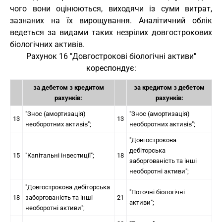
чого вони оцінюються, виходячи із суми витрат,
зазнаних на їх вирощування. Аналітичний облік
ведеться за видами таких незрілих довгострокових
біологічних активів.
Рахунок 16 "Довгострокові біологічні активи"
кореспондує:
за дебетом з кредитом
за кредитом з дебетом
рахунків:
рахунків:
"Знос (амортизація)
"Знос (амортизація)
13
13
необоротних активів";
необоротних активів";
"Довгострокова
дебіторська
15
"Капітальні інвестиції";
18
заборгованість та інші
необоротні активи";
"Довгострокова дебіторська
"Поточні біологічні
18
заборгованість та інші
21
активи";
необоротні активи";