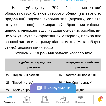
На субрахунку 209 "Інші матеріали"
обліковуються бланки суворого обліку (за вартістю
придбання) відходи виробництва (обрубки, обрізка,
стружка тощо), невиправний брак, матеріальні
цінності, одержані від ліквідації основних засобів, які
не можуть бути використані як матеріали, паливо або
запасні частини на цьому підприємстві (металобрухт,
утиль), зношені шини тощо.
Рахунок 20 "Виробничі запаси" кореспондує
за дебетом з кредитом
за кредитом з дебетом
рахунків:
рахунків:
20
"Виробничі запаси"
15
"Капітальні інвестиції"
23
"Виробництво"
20
"Виробничі запаси"
ШІ-консультант
24
"Брак у виробництві"
23
"Виробництво"
26
"Готова продукція"
24
"Брак у виробництві"
0
Документи
Головна
Новини
Консультації
Календар
Сервіси
28
"Товари"