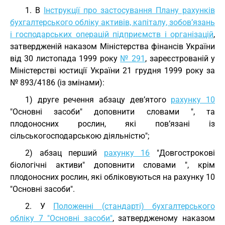
1. В
Інструкції про застосування Плану рахунків
бухгалтерського обліку активів, капіталу, зобов’язань
і господарських операцій підприємств і організацій
,
затвердженій наказом Міністерства фінансів України
від 30 листопада 1999 року
№ 291
, зареєстрованій у
Міністерстві юстиції України 21 грудня 1999 року за
№ 893/4186 (із змінами):
1) друге речення абзацу дев’ятого
рахунку 10
"Основні засоби" доповнити словами ", та
плодоносних рослин, які пов’язані із
сільськогосподарською діяльністю";
2) абзац перший
рахунку 16
"Довгострокові
біологічні активи" доповнити словами ", крім
плодоносних рослин, які обліковуються на рахунку 10
"Основні засоби".
2. У
Положенні (стандарті) бухгалтерського
обліку 7 "Основні засоби"
, затвердженому наказом