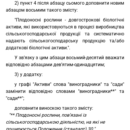
2) пункт 4 після абзацу сьомого доповнити новим
абзацом восьмим такого змісту:
"Плодоносні рослини - довгострокові біологічні
активи, які використовуються в процесі виробництва
сільськогосподарської продукції та систематично
надають сільськогосподарську продукцію та/або
додаткові біологічні активи.".
У зв’язку з цим абзаци восьмий-десятий вважати
відповідно абзацами дев’ятим-одинадцятим;
3) у додатку:
у графі "Активи" слова "виноградники" та "сади"
замінити відповідно словами "виноградники**" та
"сади**";
доповнити виноскою такого змісту:
"** Плодоносні рослини, пов’язані із
сільськогосподарською діяльністю, на які не
поширюється Положення (стандарт) 30.".