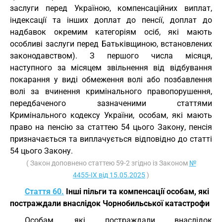
заслуги перед Україною, компенсаційних виплат,
індексації та інших доплат до пенсії, доплат до
надбавок окремим категоріям осіб, які мають
особливі заслуги перед Батьківщиною, встановлених
законодавством). З першого числа місяця,
наступного за місяцем звільнення від відбування
покарання у виді обмеження волі або позбавлення
волі за вчинення кримінального правопорушення,
передбаченого зазначеними статтями
Кримінального кодексу України, особам, які мають
право на пенсію за статтею 54 цього Закону, пенсія
призначається та виплачується відповідно до статті
54 цього Закону.
( Закон доповнено статтею 59-2 згідно із Законом
№
4455-IX від 15.05.2025
)
Стаття 60.
Інші пільги та компенсації особам, які
постраждали внаслідок Чорнобильської катастрофи
Особам, які постраждали внаслідок