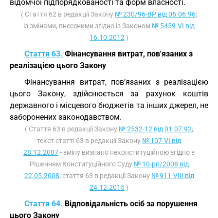
відомчої підпорядкованості та форм власності.
( Стаття 62 в редакції Закону
№ 230/96-ВР від 06.06.96
;
із змінами, внесеними згідно із Законом
№ 5459-VI від
16.10.2012
)
Стаття 63.
Фінансування витрат, пов'язаних з
реалізацією цього Закону
Фінансування витрат, пов’язаних з реалізацією
цього Закону, здійснюється за рахунок коштів
державного і місцевого бюджетів та інших джерел, не
заборонених законодавством.
( Стаття 63 в редакції Закону
№ 2532-12 від 01.07.92
;
текст статті 63 в редакції Закону
№ 107-VI від
28.12.2007
- зміну визнано неконституційною згідно з
Рішенням Конституційного Суду
№ 10-рп/2008 від
22.05.2008
; стаття 63 в редакції Закону
№ 911-VIII від
24.12.2015
)
Стаття 64.
Відповідальність осіб за порушення
цього Закону