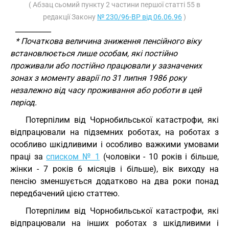
( Абзац сьомий пункту 2 частини першої статті 55 в
редакції Закону
№ 230/96-ВР від 06.06.96
)
__________
* Початкова величина зниження пенсійного віку
встановлюється лише особам, які постійно
проживали або постійно працювали у зазначених
зонах з моменту аварії по 31 липня 1986 року
незалежно від часу проживання або роботи в цей
період.
Потерпілим від Чорнобильської катастрофи, які
відпрацювали на підземних роботах, на роботах з
особливо шкідливими і особливо важкими умовами
праці за
списком № 1
(чоловіки - 10 років і більше,
жінки - 7 років 6 місяців і більше), вік виходу на
пенсію зменшується додатково на два роки понад
передбачений цією статтею.
Потерпілим від Чорнобильської катастрофи, які
відпрацювали на інших роботах з шкідливими і