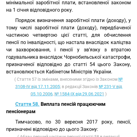
мінімальної заробітної плати, встановленої законом
на 1 січня відповідного року.
Порядок визначення заробітної плати (доходу), у
тому числі заробітної плати (доходу), передбаченої
частиною четвертою цієї статті, для обчислення
пенсії по інвалідності, що настала внаслідок каліцтва
чи захворювання, і пенсії у зв’язку з втратою
годувальника внаслідок Чорнобильської катастрофи,
призначеної відповідно до статті 54 цього Закону,
встановлюється Кабінетом Міністрів України.
( Стаття 57 із змінами, внесеними згідно із Законом
№
3108-IV від 17.11.2005
; в редакції Законів
№ 231-V від
05.10.2006
,
№ 1584-IX від 29.06.2021
)
Стаття 58.
Виплата пенсій працюючим
пенсіонерам
Тимчасово, по 30 вересня 2017 року, пенсії,
призначені відповідно до цього Закону:
( Абзац перший частини першої статті 58 в редакції