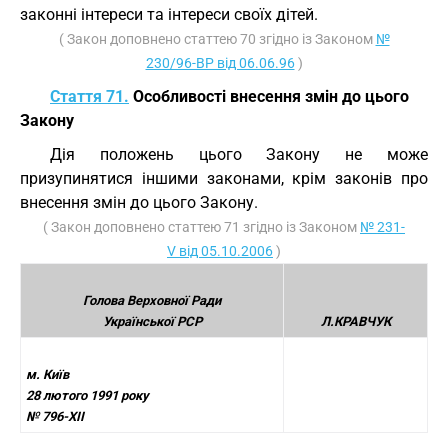
законні інтереси та інтереси своїх дітей.
( Закон доповнено статтею 70 згідно із Законом
№
230/96-ВР від 06.06.96
)
Стаття 71.
Особливості внесення змін до цього
Закону
Дія положень цього Закону не може
призупинятися іншими законами, крім законів про
внесення змін до цього Закону.
( Закон доповнено статтею 71 згідно із Законом
№ 231-
V від 05.10.2006
)
Голова Верховної Ради
Української РСР
Л.КРАВЧУК
м. Київ
28 лютого 1991 року
№ 796-XII