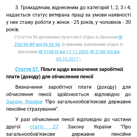
3. Громадянам, віднесеним до категорій 1, 2, 3 і 4,
надається статус ветерана праці за умови наявності
у них стажу роботи у жінок - 25 років, у чоловіків - 30
років.
( Статтю 56 доповнено пунктом 3 згідно із Законом
№
230/96-ВР від 06.06.96
; із змінами, внесеними згідно із
Законами
№ 3108-IV від 17.11.2005
,
№ 2148-VIII від
03.10.2017
)
Стаття 57.
Пільги щодо визначення заробітної
плати (доходу) для обчислення пенсії
Визначення заробітної плати (доходу) для
обчислення пенсії здійснюється відповідно до
Закону України
"Про загальнообов’язкове державне
пенсійне страхування".
У разі обчислення пенсії відповідно до частини
другої
статті 27
Закону України "Про
загальнообов’язкове державне пенсійне