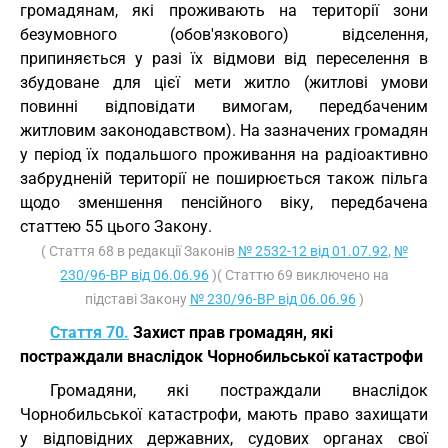
громадянам, які проживають на території зони
безумовного (обов'язкового) відселення,
припиняється у разі їх відмови від переселення в
збудоване для цієї мети житло (житлові умови
повинні відповідати вимогам, передбаченим
житловим законодавством). На зазначених громадян
у період їх подальшого проживання на радіоактивно
забрудненій території не поширюється також пільга
щодо зменшення пенсійного віку, передбачена
статтею 55 цього Закону.
( Стаття 68 в редакції Законів
№ 2532-12 від 01.07.92
,
№
230/96-ВР від 06.06.96
)( Статтю 69 виключено на
підставі Закону
№ 230/96-ВР від 06.06.96
)
Стаття 70.
Захист прав громадян, які
постраждали внаслідок Чорнобильської катастрофи
Громадяни, які постраждали внаслідок
Чорнобильської катастрофи, мають право захищати
у відповідних державних, судових органах свої