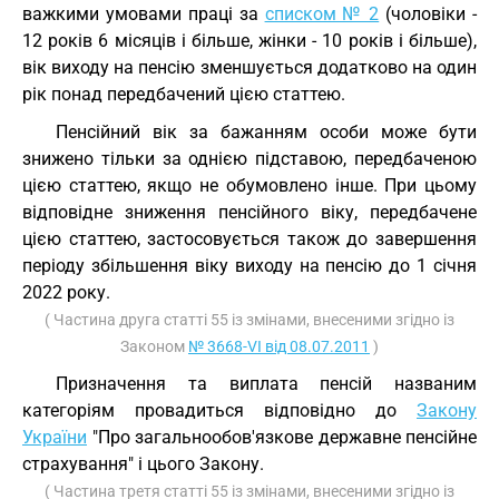
важкими умовами праці за
списком № 2
(чоловіки -
12 років 6 місяців і більше, жінки - 10 років і більше),
вік виходу на пенсію зменшується додатково на один
рік понад передбачений цією статтею.
Пенсійний вік за бажанням особи може бути
знижено тільки за однією підставою, передбаченою
цією статтею, якщо не обумовлено інше. При цьому
відповідне зниження пенсійного віку, передбачене
цією статтею, застосовується також до завершення
періоду збільшення віку виходу на пенсію до 1 січня
2022 року.
( Частина друга статті 55 із змінами, внесеними згідно із
Законом
№ 3668-VI від 08.07.2011
)
Призначення та виплата пенсій названим
категоріям провадиться відповідно до
Закону
України
"Про загальнообов'язкове державне пенсійне
страхування" і цього Закону.
( Частина третя статті 55 із змінами, внесеними згідно із