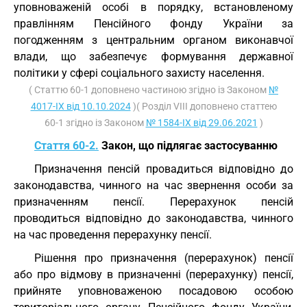
уповноваженій особі в порядку, встановленому
правлінням Пенсійного фонду України за
погодженням з центральним органом виконавчої
влади, що забезпечує формування державної
політики у сфері соціального захисту населення.
( Статтю 60-1 доповнено частиною згідно із Законом
№
4017-IX від 10.10.2024
)( Розділ VIII доповнено статтею
60-1 згідно із Законом
№ 1584-IX від 29.06.2021
)
Стаття 60-2.
Закон, що підлягає застосуванню
Призначення пенсій провадиться відповідно до
законодавства, чинного на час звернення особи за
призначенням пенсії. Перерахунок пенсій
проводиться відповідно до законодавства, чинного
на час проведення перерахунку пенсії.
Рішення про призначення (перерахунок) пенсії
або про відмову в призначенні (перерахунку) пенсії,
прийняте уповноваженою посадовою особою