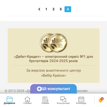
1
2
3
4
«Дебет-Кредит» – електронний сервіс №1 для
бухгалтерів 2024-2025 років
За версією аналітичного центру
«Вибір Країни»
ШІ-консультант
© 2012-2026 «Дебет-Кредит» Український фінансово-
бухгалтерський портал.
0
Документи
Головна
Новини
Консультації
Календар
Сервіси
Суб'єкт у сфері онлайн-медіа; ідентифікатор медіа - R40-02725