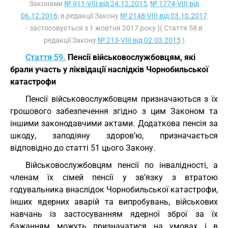
Законами
№ 911-VIII від 24.12.2015
,
№ 1774-VIII від
06.12.2016
; в редакції Закону
№ 2148-VIII від 03.10.2017
- застосовується з 1 жовтня 2017 року )( Стаття 58 в
редакції Закону
№ 213-VIII від 02.03.2015
)
Стаття 59.
Пенсії військовослужбовцям, які
брали участь у ліквідації наслідків Чорнобильської
катастрофи
Пенсії військовослужбовцям призначаються з їх
грошового забезпечення згідно з цим Законом та
іншими законодавчими актами. Додаткова пенсія за
шкоду, заподіяну здоров’ю, призначається
відповідно до статті 51 цього Закону.
Військовослужбовцям пенсії по інвалідності, а
членам їх сімей пенсії у зв’язку з втратою
годувальника внаслідок Чорнобильської катастрофи,
інших ядерних аварій та випробувань, військових
навчань із застосуванням ядерної зброї за їх
бажанням можуть призначатися на умовах і в