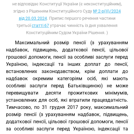
не відповідає Конституції України (є неконституційним),
згідно з Рішенням Конституційного Суду
№ 2-р(II)/2024
від 20.03.2024
. Припис першого речення частини
третьої
статті 67
утрачає чинність із дня ухвалення
Конституційним Судом України Рішення. )
Максимальний розмір пенсії (з урахуванням
надбавок, підвищень, додаткової пенсії, цільової
грошової допомоги, пенсії за особливі заслуги перед
Україною, індексації та інших доплат до пенсії,
встановлених законодавством, крім доплати до
надбавок окремим категоріям осіб, які мають
особливі заслуги перед Батьківщиною) не може
перевищувати десяти прожиткових мінімумів,
установлених для осіб, які втратили працездатність.
Тимчасово, по 31 грудня 2017 року, максимальний
розмір пенсії (з урахуванням надбавок, підвищень,
додаткової пенсії, цільової грошової допомоги, пенсії
за особливі заслуги перед Україною, індексації та