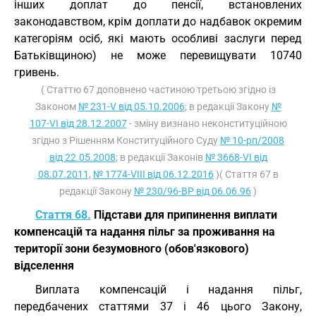
інших доплат до пенсії, встановлених
законодавством, крім доплати до надбавок окремим
категоріям осіб, які мають особливі заслуги перед
Батьківщиною) не може перевищувати 10740
гривень.
( Статтю 67 доповнено частиною третьою згідно із
Законом
№ 231-V від 05.10.2006
; в редакції Закону
№
107-VI від 28.12.2007
- зміну визнано неконституційною
згідно з Рішенням Конституційного Суду
№ 10-рп/2008
від 22.05.2008
; в редакції Законів
№ 3668-VI від
08.07.2011
,
№ 1774-VIII від 06.12.2016
)( Стаття 67 в
редакції Закону
№ 230/96-ВР від 06.06.96
)
Стаття 68.
Підстави для припинення виплати
компенсацій та надання пільг за проживання на
території зони безумовного (обов'язкового)
відселення
Виплата компенсацій і надання пільг,
передбачених статтями 37 і 46 цього Закону,