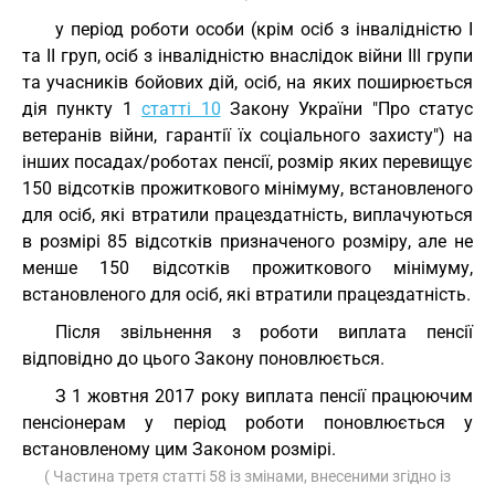
у період роботи особи (крім осіб з інвалідністю I
та II груп, осіб з інвалідністю внаслідок війни III групи
та учасників бойових дій, осіб, на яких поширюється
дія пункту 1
статті 10
Закону України "Про статус
ветеранів війни, гарантії їх соціального захисту") на
інших посадах/роботах пенсії, розмір яких перевищує
150 відсотків прожиткового мінімуму, встановленого
для осіб, які втратили працездатність, виплачуються
в розмірі 85 відсотків призначеного розміру, але не
менше 150 відсотків прожиткового мінімуму,
встановленого для осіб, які втратили працездатність.
Після звільнення з роботи виплата пенсії
відповідно до цього Закону поновлюється.
З 1 жовтня 2017 року виплата пенсії працюючим
пенсіонерам у період роботи поновлюється у
встановленому цим Законом розмірі.
( Частина третя статті 58 із змінами, внесеними згідно із