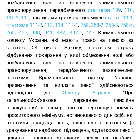
позбавлення волі за вчинення кримінального
правопорушення, передбаченого
статтями 109
,
110
,
110-2
,
111
, частинами третьою - восьмою
статті 111-1
,
статтями 111-2
,
113
,
114
,
114-1
,
258
,
258-2
,
258-3
,
258-5
,
260
,
437
,
438
,
441
,
442
,
442-1
,
447
Кримінального
кодексу України, які мають право на пенсію за
статтею 54 цього Закону, протягом строку
відбування покарання у виді обмеження волі або
позбавлення волі за вчинення кримінального
правопорушення, передбаченого зазначеними
статтями Кримінального кодексу України,
призначення та виплата пенсії здійснюються
відповідно до
Закону України
"Про
загальнообов’язкове державне пенсійне
страхування" в розмірі, що не перевищує розміру
прожиткового мінімуму, встановленого для осіб, які
втратили працездатність, визначеного законом (з
урахуванням надбавок, підвищень, додаткової пенсії,
цільової грошової допомоги, пенсії за особливі