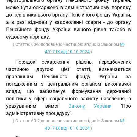
територіального органу Пенсійного фонду України,
може бути оскаржено в адміністративному порядку
до керівника цього органу Пенсійного фонду України,
а в разі відмови у задоволенні скарги - до органу
Пенсійного фонду України вищого рівня та/або в
судовому порядку.
( Статтю 60-2 доповнено частиною згідно із Законом
№
4017-IX від 10.10.2024
)
Порядок оскарження рішень, передбачених
частиною другою цієї статті, визначається
правлінням Пенсійного фонду України за
погодженням з центральним органом виконавчої
влади, що забезпечує формування державної
політики у сфері соціального захисту населення, з
урахуванням вимог
Закону України
"Про
адміністративну процедуру".
( Статтю 60-2 доповнено частиною згідно із Законом
№
4017-IX від 10.10.2024
)