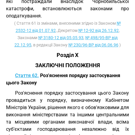
які постраждали внаслідок Чорнобильської
катастрофи, встановлюються законами про
оподаткування.
( Стаття 61 із змінами, внесеними згідно із Законом
№
2532-12 від 01.07.92
, Декретом
№ 12-92 від 26.12.92
,
Законами
№ 3180-12 від 05.05.93
,
№ 498/95-ВР від
22.12.95
, в редакції Закону
№ 230/96-ВР від 06.06.96
)
Розділ X
ЗАКЛЮЧНІ ПОЛОЖЕННЯ
Стаття 62.
Роз'яснення порядку застосування
цього Закону
Роз'яснення порядку застосування цього Закону
провадиться у порядку, визначеному Кабінетом
Міністрів України, рішення якого є обов'язковими для
виконання міністерствами та іншими центральними
та місцевими органами виконавчої влади, всіма
суб'єктами господарювання незалежно від їх