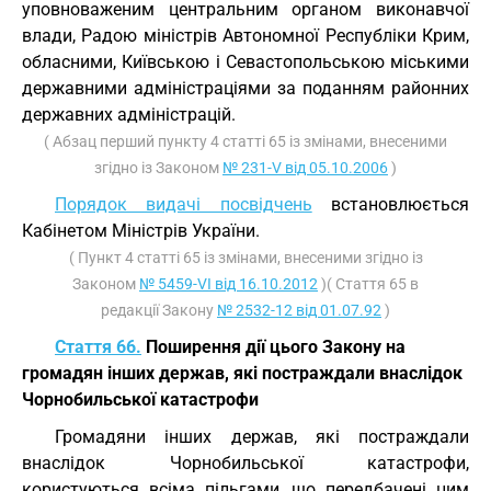
уповноваженим центральним органом виконавчої
влади, Радою міністрів Автономної Республіки Крим,
обласними, Київською і Севастопольською міськими
державними адміністраціями за поданням районних
державних адміністрацій.
( Абзац перший пункту 4 статті 65 із змінами, внесеними
згідно із Законом
№ 231-V від 05.10.2006
)
Порядок видачі посвідчень
встановлюється
Кабінетом Міністрів України.
( Пункт 4 статті 65 із змінами, внесеними згідно із
Законом
№ 5459-VI від 16.10.2012
)( Стаття 65 в
редакції Закону
№ 2532-12 від 01.07.92
)
Стаття 66.
Поширення дії цього Закону на
громадян інших держав, які постраждали внаслідок
Чорнобильської катастрофи
Громадяни інших держав, які постраждали
внаслідок Чорнобильської катастрофи,
користуються всіма пільгами, що передбачені цим