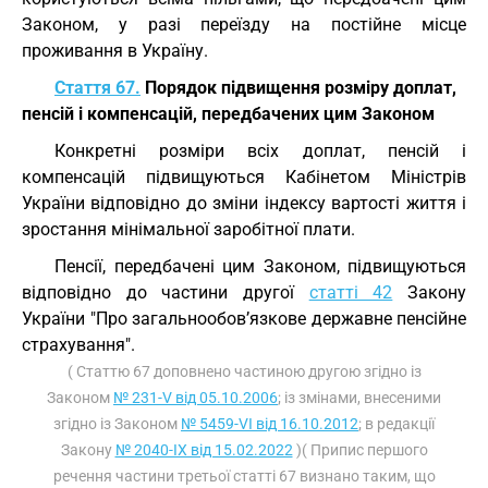
Законом, у разі переїзду на постійне місце
проживання в Україну.
Стаття 67.
Порядок підвищення розміру доплат,
пенсій і компенсацій, передбачених цим Законом
Конкретні розміри всіх доплат, пенсій і
компенсацій підвищуються Кабінетом Міністрів
України відповідно до зміни індексу вартості життя і
зростання мінімальної заробітної плати.
Пенсії, передбачені цим Законом, підвищуються
відповідно до частини другої
статті 42
Закону
України "Про загальнообов’язкове державне пенсійне
страхування".
( Статтю 67 доповнено частиною другою згідно із
Законом
№ 231-V від 05.10.2006
; із змінами, внесеними
згідно із Законом
№ 5459-VI від 16.10.2012
; в редакції
Закону
№ 2040-IX від 15.02.2022
)( Припис першого
речення частини третьої статті 67 визнано таким, що