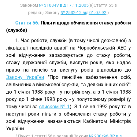
Законом
№ 3108-IV від 17.11.2005
)( Стаття 55 в
редакції Закону
№ 2532-12 від 01.07.92
)
Стаття 56.
Пільги щодо обчислення стажу роботи
(служби)
1. Час роботи, служби (в тому числі державної) з
ліквідації наслідків аварії на Чорнобильській АЕС у
зоні відчуження зараховується до стажу роботи,
стажу державної служби, вислуги років, яка надає
право на пенсію за вислугу років відповідно до
Закону України
"Про пенсійне забезпечення осіб,
звільнених з військової служби, та деяких інших осіб":
до 1 січня 1988 року - у потрійному, а з 1 січня 1988
року до 1 січня 1993 року - у полуторному розмірі (у
тому числі за
списком № 1
). З 1 січня 1993 року та в
наступні роки пільги з обчислення стажу роботи у
зоні відчуження визначаються Кабінетом Міністрів
України.
( Пункт 1 статті 56 в редакції Закону
№ 230/96-ВР від