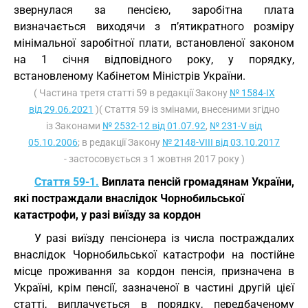
звернулася за пенсією, заробітна плата
визначається виходячи з п’ятикратного розміру
мінімальної заробітної плати, встановленої законом
на 1 січня відповідного року, у порядку,
встановленому Кабінетом Міністрів України.
( Частина третя статті 59 в редакції Закону
№ 1584-IX
від 29.06.2021
)( Стаття 59 із змінами, внесеними згідно
із Законами
№ 2532-12 від 01.07.92
,
№ 231-V від
05.10.2006
; в редакції Закону
№ 2148-VIII від 03.10.2017
- застосовується з 1 жовтня 2017 року )
Стаття 59-1.
Виплата пенсій громадянам України,
які постраждали внаслідок Чорнобильської
катастрофи, у разі виїзду за кордон
У разі виїзду пенсіонера із числа постраждалих
внаслідок Чорнобильської катастрофи на постійне
місце проживання за кордон пенсія, призначена в
Україні, крім пенсії, зазначеної в частині другій цієї
статті, виплачується в порядку, передбаченому