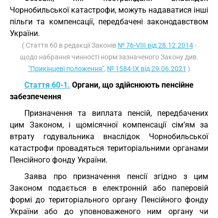
Чорнобильської катастрофи, можуть надаватися інші
пільги та компенсації, передбачені законодавством
України.
( Стаття 60 в редакції Законів
№ 76-VIII від 28.12.2014
-
щодо набрання чинності норм зазначеного Закону див.
"Прикінцеві положення"
,
№ 1584-IX від 29.06.2021
)
Стаття 60-1.
Органи, що здійснюють пенсійне
забезпечення
Призначення та виплата пенсій, передбачених
цим Законом, і щомісячної компенсації сім’ям за
втрату годувальника внаслідок Чорнобильської
катастрофи провадяться територіальними органами
Пенсійного фонду України.
Заява про призначення пенсії згідно з цим
Законом подається в електронній або паперовій
формі до територіального органу Пенсійного фонду
України або до уповноваженого ним органу чи