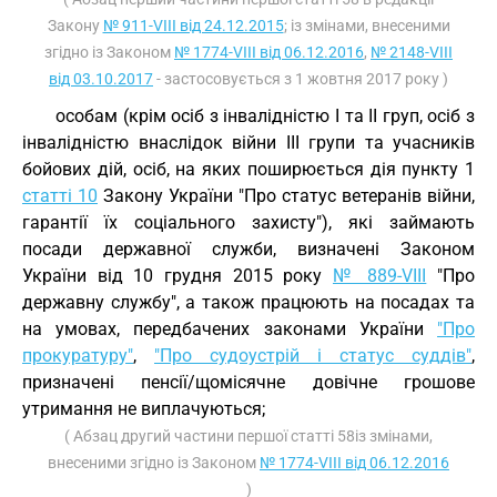
Закону
№ 911-VIII від 24.12.2015
; із змінами, внесеними
згідно із Законом
№ 1774-VIII від 06.12.2016
,
№ 2148-VIII
від 03.10.2017
- застосовується з 1 жовтня 2017 року )
особам (крім осіб з інвалідністю I та II груп, осіб з
інвалідністю внаслідок війни III групи та учасників
бойових дій, осіб, на яких поширюється дія пункту 1
статті 10
Закону України "Про статус ветеранів війни,
гарантії їх соціального захисту"), які займають
посади державної служби, визначені Законом
України від 10 грудня 2015 року
№ 889-VIII
"Про
державну службу", а також працюють на посадах та
на умовах, передбачених законами України
"Про
прокуратуру"
,
"Про судоустрій і статус суддів"
,
призначені пенсії/щомісячне довічне грошове
утримання не виплачуються;
( Абзац другий частини першої статті 58із змінами,
внесеними згідно із Законом
№ 1774-VIII від 06.12.2016
)