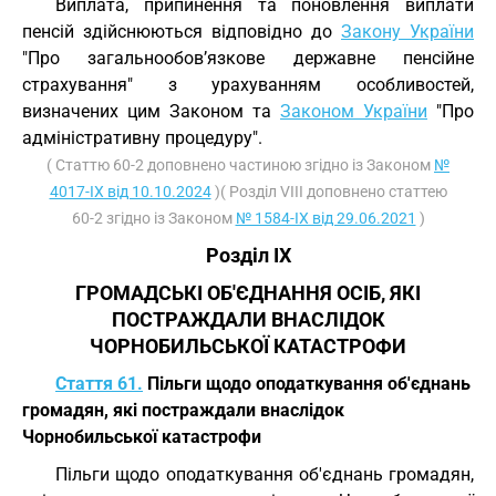
Виплата, припинення та поновлення виплати
пенсій здійснюються відповідно до
Закону України
"Про загальнообов’язкове державне пенсійне
страхування" з урахуванням особливостей,
визначених цим Законом та
Законом України
"Про
адміністративну процедуру".
( Статтю 60-2 доповнено частиною згідно із Законом
№
4017-IX від 10.10.2024
)( Розділ VIII доповнено статтею
60-2 згідно із Законом
№ 1584-IX від 29.06.2021
)
Розділ IX
ГРОМАДСЬКІ ОБ'ЄДНАННЯ ОСІБ, ЯКІ
ПОСТРАЖДАЛИ ВНАСЛІДОК
ЧОРНОБИЛЬСЬКОЇ КАТАСТРОФИ
Стаття 61.
Пільги щодо оподаткування об'єднань
громадян, які постраждали внаслідок
Чорнобильської катастрофи
Пільги щодо оподаткування об'єднань громадян,