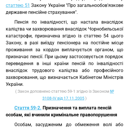
статтею 51
Закону України "Про загальнообов'язкове
державне пенсійне страхування".
Пенсія по інвалідності, що настала внаслідок
каліцтва чи захворювання внаслідок Чорнобильської
катастрофи, призначена згідно із статтею 54 цього
Закону, в разі виїзду пенсіонера на постійне місце
проживання за кордон виплачується органом, що
призначає пенсії. При цьому застосовується порядок
переведення в інші країни пенсій по інвалідності
внаслідок трудового каліцтва або професійного
захворювання, що визначається Кабінетом Міністрів
України.
( Закон доповнено статтею 59-1 згідно із Законом
№
3108-IV від 17.11.2005
)
Стаття 59-2.
Призначення та виплата пенсій
особам, які вчинили кримінальне правопорушення
Особам, засудженим до обмеження волі або