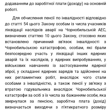
додаванням до заробітної плати (доходу) на основній
роботі.
Для обчислення пенсії по інвалідності відповідно
до статті 54 цього Закону особам із числа учасників
ліквідації наслідків аварії на Чорнобильській АЕС,
визначених статтею 10 цього Закону, стосовно яких
встановлено причинний зв’язок інвалідності з
Чорнобильською катастрофою, особам, які брали
безпосередню участь у ліквідації інших ядерних
аварій та їх наслідків, у ядерних випробуваннях, у
військових навчаннях із застосуванням ядерної
зброї, у складанні ядерних зарядів та здійсненні на
них регламентних робіт, внаслідок чого стали
особами з інвалідністю, а також пенсії у зв’язку з
втратою годувальника внаслідок Чорнобильської
катастрофи за осіб з їх числа за бажанням особи, яка
звернулася за пенсією, заробітна плата (дохід)
визначається виходячи з п’ятикратного розміру