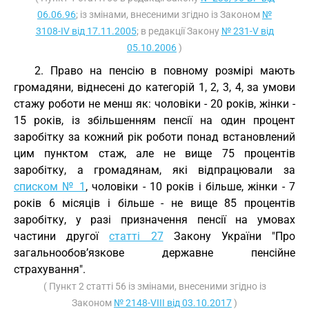
06.06.96
; із змінами, внесеними згідно із Законом
№
3108-IV від 17.11.2005
; в редакції Закону
№ 231-V від
05.10.2006
)
2. Право на пенсію в повному розмірі мають
громадяни, віднесені до категорій 1, 2, 3, 4, за умови
стажу роботи не менш як: чоловіки - 20 років, жінки -
15 років, із збільшенням пенсії на один процент
заробітку за кожний рік роботи понад встановлений
цим пунктом стаж, але не вище 75 процентів
заробітку, а громадянам, які відпрацювали за
списком № 1
, чоловіки - 10 років і більше, жінки - 7
років 6 місяців і більше - не вище 85 процентів
заробітку, у разі призначення пенсії на умовах
частини другої
статті 27
Закону України "Про
загальнообов’язкове державне пенсійне
страхування".
( Пункт 2 статті 56 із змінами, внесеними згідно із
Законом
№ 2148-VIII від 03.10.2017
)