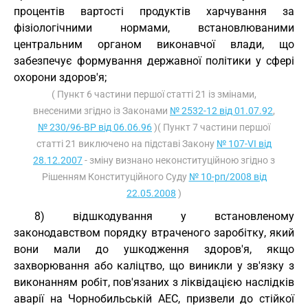
процентів вартості продуктів харчування за
фізіологічними нормами, встановлюваними
центральним органом виконавчої влади, що
забезпечує формування державної політики у сфері
охорони здоров'я;
( Пункт 6 частини першої статті 21 із змінами,
внесеними згідно із Законами
№ 2532-12 від 01.07.92
,
№ 230/96-ВР від 06.06.96
)( Пункт 7 частини першої
статті 21 виключено на підставі Закону
№ 107-VI від
28.12.2007
- зміну визнано неконституційною згідно з
Рішенням Конституційного Суду
№ 10-рп/2008 від
22.05.2008
)
8) відшкодування у встановленому
законодавством порядку втраченого заробітку, який
вони мали до ушкодження здоров'я, якщо
захворювання або каліцтво, що виникли у зв'язку з
виконанням робіт, пов'язаних з ліквідацією наслідків
аварії на Чорнобильській АЕС, призвели до стійкої