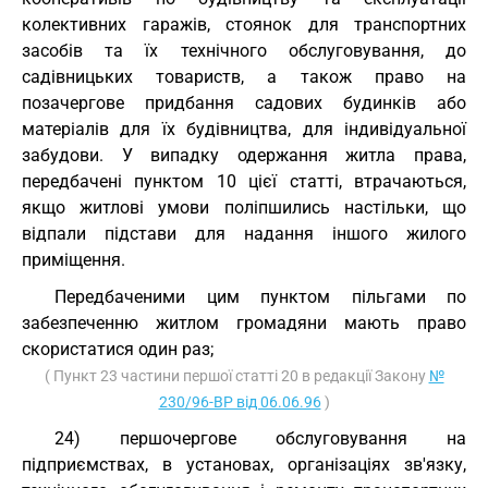
колективних гаражів, стоянок для транспортних
засобів та їх технічного обслуговування, до
садівницьких товариств, а також право на
позачергове придбання садових будинків або
матеріалів для їх будівництва, для індивідуальної
забудови. У випадку одержання житла права,
передбачені пунктом 10 цієї статті, втрачаються,
якщо житлові умови поліпшились настільки, що
відпали підстави для надання іншого жилого
приміщення.
Передбаченими цим пунктом пільгами по
забезпеченню житлом громадяни мають право
скористатися один раз;
( Пункт 23 частини першої статті 20 в редакції Закону
№
230/96-ВР від 06.06.96
)
24) першочергове обслуговування на
підприємствах, в установах, організаціях зв'язку,