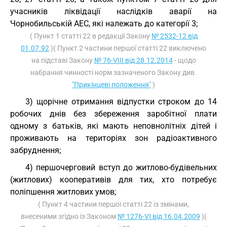
учасників ліквідації наслідків аварії на
Чорнобильській АЕС, які належать до категорії 3;
( Пункт 1 статті 22 в редакції Закону
№ 2532-12 від
01.07.92
)( Пункт 2 частини першої статті 22 виключено
на підставі Закону
№ 76-VIII від 28.12.2014
- щодо
набрання чинності норм зазначеного Закону див.
"Прикінцеві положення"
)
3) щорічне отримання відпустки строком до 14
робочих днів без збереження заробітної плати
одному з батьків, які мають неповнолітніх дітей і
проживають на територіях зон радіоактивного
забруднення;
4) першочерговий вступ до житлово-будівельних
(житлових) кооперативів для тих, хто потребує
поліпшення житлових умов;
( Пункт 4 частини першої статті 22 із змінами,
внесеними згідно із Законом
№ 1276-VI від 16.04.2009
)(