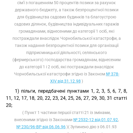
сім'ї з погашенням 50 процентів позики за рахунок
державного бюджету, а також безпроцентної позики
для будівництва садових будинків та благоустрою
садових ділянок, будівництва індивідуальних гаражів
громадянами, віднесеними до категорії 1 осіб, які
постраждали внаслідок Чорнобильської катастрофи, а
також надання безпроцентної позики для організації
підприємницької діяльності, селянського
(фермерського) господарства громадянам, віднесеним
до категорії 1 і 2 осіб, які постраждали внаслідок
Чорнобильської катастрофи згідно із Законом
№ 378-
XIV від 31.12.98
)
1) пільги, передбачені пунктами 1, 2, 3, 5, 6, 7, 8,
11, 12, 17, 18, 20, 22, 23, 24, 25, 26, 27, 29, 30, 31 статті
20;
( Пункт 1 частини першої статті 21 із змінами,
внесеними згідно із Законами
№ 2532-12 від 01.07.92
,
№ 230/96-ВР від 06.06.96
)( Зупинено дію з 06.01.93