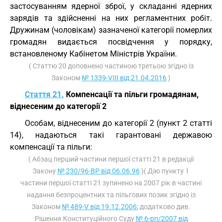
застосуванням ядерної зброї, у складанні ядерних
зарядів та здійсненні на них регламентних робіт.
Дружинам (чоловікам) зазначеної категорії померлих
громадян видається посвідчення у порядку,
встановленому Кабінетом Міністрів України.
( Статтю 20 доповнено частиною третьою згідно із
Законом
№ 1339-VIII від 21.04.2016
)
Стаття 21.
Компенсації та пільги громадянам,
віднесеним до категорії 2
Особам, віднесеним до категорії 2 (пункт 2 статті
14), надаються такі гарантовані державою
компенсації та пільги:
( Абзац перший частини першої статті 21 в редакції
Закону
№ 230/96-ВР від 06.06.96
)( Дію пункту 1
частини першої статті 21 зупинено на 2007 рік в частині
надання безпроцентних та пільгових позик згідно із
Законом
№ 489-V від 19.12.2006
; додатково див.
Рішення Конституційного Суду
№ 6-рп/2007 від