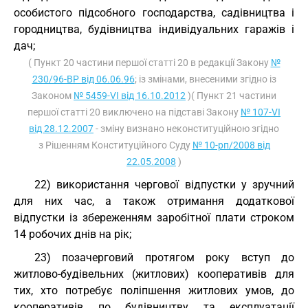
особистого підсобного господарства, садівництва і
городництва, будівництва індивідуальних гаражів і
дач;
( Пункт 20 частини першої статті 20 в редакції Закону
№
230/96-ВР від 06.06.96
; із змінами, внесеними згідно із
Законом
№ 5459-VI від 16.10.2012
)( Пункт 21 частини
першої статті 20 виключено на підставі Закону
№ 107-VI
від 28.12.2007
- зміну визнано неконституційною згідно
з Рішенням Конституційного Суду
№ 10-рп/2008 від
22.05.2008
)
22) використання чергової відпустки у зручний
для них час, а також отримання додаткової
відпустки із збереженням заробітної плати строком
14 робочих днів на рік;
23) позачерговий протягом року вступ до
житлово-будівельних (житлових) кооперативів для
тих, хто потребує поліпшення житлових умов, до
кооперативів по будівництву та експлуатації