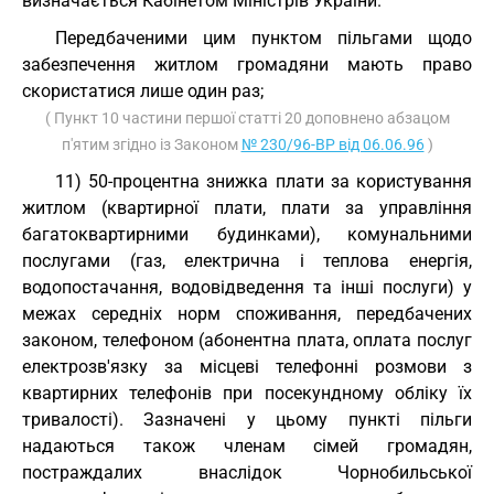
визначається Кабінетом Міністрів України.
Передбаченими цим пунктом пільгами щодо
забезпечення житлом громадяни мають право
скористатися лише один раз;
( Пункт 10 частини першої статті 20 доповнено абзацом
п'ятим згідно із Законом
№ 230/96-ВР від 06.06.96
)
11) 50-процентна знижка плати за користування
житлом (квартирної плати, плати за управління
багатоквартирними будинками), комунальними
послугами (газ, електрична і теплова енергія,
водопостачання, водовідведення та інші послуги) у
межах середніх норм споживання, передбачених
законом, телефоном (абонентна плата, оплата послуг
електрозв'язку за місцеві телефонні розмови з
квартирних телефонів при посекундному обліку їх
тривалості). Зазначені у цьому пункті пільги
надаються також членам сімей громадян,
постраждалих внаслідок Чорнобильської