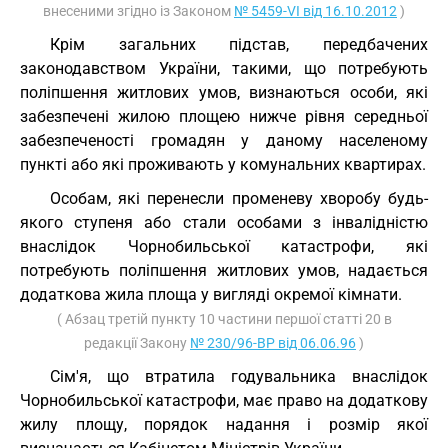
внесеними згідно із Законом
№ 5459-VI від 16.10.2012
)
Крім загальних підстав, передбачених
законодавством України, такими, що потребують
поліпшення житлових умов, визнаються особи, які
забезпечені жилою площею нижче рівня середньої
забезпеченості громадян у даному населеному
пункті або які проживають у комунальних квартирах.
Особам, які перенесли променеву хворобу будь-
якого ступеня або стали особами з інвалідністю
внаслідок Чорнобильської катастрофи, які
потребують поліпшення житлових умов, надається
додаткова жила площа у вигляді окремої кімнати.
( Абзац третій пункту 10 частини першої статті 20 в
редакції Закону
№ 230/96-ВР від 06.06.96
)
Сім'я, що втратила годувальника внаслідок
Чорнобильської катастрофи, має право на додаткову
жилу площу, порядок надання і розмір якої