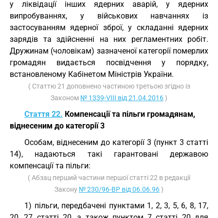
у ліквідації інших ядерних аварій, у ядерних
випробуваннях, у військових навчаннях із
застосуванням ядерної зброї, у складанні ядерних
зарядів та здійсненні на них регламентних робіт.
Дружинам (чоловікам) зазначеної категорії померлих
громадян видається посвідчення у порядку,
встановленому Кабінетом Міністрів України.
( Статтю 21 доповнено частиною третьою згідно із
Законом
№ 1339-VIII від 21.04.2016
)
Стаття 22.
Компенсації та пільги громадянам,
віднесеним до категорії 3
Особам, віднесеним до категорії 3 (пункт 3 статті
14), надаються такі гарантовані державою
компенсації та пільги:
( Абзац перший частини першої статті 22 в редакції
Закону
№ 230/96-ВР від 06.06.96
)
1) пільги, передбачені пунктами 1, 2, 3, 5, 6, 8, 17,
20, 27 статті 20, а також пунктом 7 статті 20 для