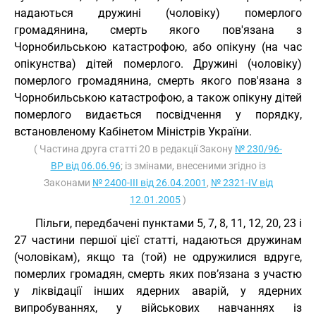
надаються дружині (чоловіку) померлого
громадянина, смерть якого пов'язана з
Чорнобильською катастрофою, або опікуну (на час
опікунства) дітей померлого. Дружині (чоловіку)
померлого громадянина, смерть якого пов'язана з
Чорнобильською катастрофою, а також опікуну дітей
померлого видається посвідчення у порядку,
встановленому Кабінетом Міністрів України.
( Частина друга статті 20 в редакції Закону
№ 230/96-
ВР від 06.06.96
; із змінами, внесеними згідно із
Законами
№ 2400-III від 26.04.2001
,
№ 2321-IV від
12.01.2005
)
Пільги, передбачені пунктами 5, 7, 8, 11, 12, 20, 23 і
27 частини першої цієї статті, надаються дружинам
(чоловікам), якщо та (той) не одружилися вдруге,
померлих громадян, смерть яких пов’язана з участю
у ліквідації інших ядерних аварій, у ядерних
випробуваннях, у військових навчаннях із