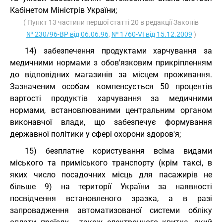
Кабінетом Міністрів України;
( Пункт 13 частини першої статті 20 в редакції Законів
№ 230/96-ВР від 06.06.96
,
№ 1760-VI від 15.12.2009
)
14) забезпечення продуктами харчування за
медичними нормами з обов'язковим прикріпленням
до відповідних магазинів за місцем проживання.
Зазначеним особам компенсується 50 процентів
вартості продуктів харчування за медичними
нормами, встановлюваними центральним органом
виконавчої влади, що забезпечує формування
державної політики у сфері охорони здоров'я;
15) безплатне користування всіма видами
міського та приміського транспорту (крім таксі, в
яких число посадочних місць для пасажирів не
більше 9) на території України за наявності
посвідчення встановленого зразка, а в разі
запровадження автоматизованої системи обліку