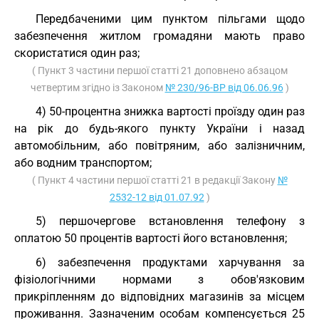
Передбаченими цим пунктом пільгами щодо
забезпечення житлом громадяни мають право
скористатися один раз;
( Пункт 3 частини першої статті 21 доповнено абзацом
четвертим згідно із Законом
№ 230/96-ВР від 06.06.96
)
4) 50-процентна знижка вартості проїзду один раз
на рік до будь-якого пункту України і назад
автомобільним, або повітряним, або залізничним,
або водним транспортом;
( Пункт 4 частини першої статті 21 в редакції Закону
№
2532-12 від 01.07.92
)
5) першочергове встановлення телефону з
оплатою 50 процентів вартості його встановлення;
6) забезпечення продуктами харчування за
фізіологічними нормами з обов'язковим
прикріпленням до відповідних магазинів за місцем
проживання. Зазначеним особам компенсується 25