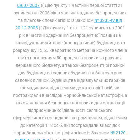
09.07.2007
)( Дію пункту 1 частини першої статті 21
зупинено на 2006 рік в частині надання безпроцентних
та пільгових позик згідно із Законом
№ 3235-IV від
20.12.2005
)( Дію пункту 1 статті 21 зупинено на 2001
рік в частині одержання безпроцентної позики на
індивідуальне житлове (кооперативне) будівництво з
розрахунку 13,65 квадратного метра на кожного члена
сім'ї з погашенням 50 процентів позики за рахунок
державного бюджету, а також безпроцентної позики
для будівництва садових будинків та благоустрою
садових ділянок, будівництва індивідуальних гаражів
громадянами, віднесеними до категорії 1 осіб, які
постраждали внаслідок Чорнобильської катастрофи, а
також надання безпроцентної позики для організації
підприємницької діяльності, селянського
(фермерського) господарства громадянам, віднесеним
до категорії 1 і 2 осіб, які постраждали внаслідок
Чорнобильської катастрофи згідно із Законом
№ 2120-