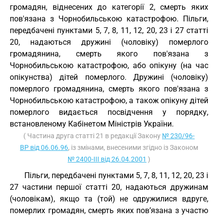
громадян, віднесених до категорії 2, смерть яких
пов'язана з Чорнобильською катастрофою. Пільги,
передбачені пунктами 5, 7, 8, 11, 12, 20, 23 і 27 статті
20, надаються дружині (чоловіку) померлого
громадянина, смерть якого пов'язана з
Чорнобильською катастрофою, або опікуну (на час
опікунства) дітей померлого. Дружині (чоловіку)
померлого громадянина, смерть якого пов'язана з
Чорнобильською катастрофою, а також опікуну дітей
померлого видається посвідчення у порядку,
встановленому Кабінетом Міністрів України.
( Частина друга статті 21 в редакції Закону
№ 230/96-
ВР від 06.06.96
, із змінами, внесеними згідно із Законом
№ 2400-III від 26.04.2001
)
Пільги, передбачені пунктами 5, 7, 8, 11, 12, 20, 23 і
27 частини першої статті 20, надаються дружинам
(чоловікам), якщо та (той) не одружилися вдруге,
померлих громадян, смерть яких пов’язана з участю