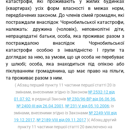
катастрофи, які проживають у жилих будинках
(квартирах) усіх форм власності в межах норм,
передбачених законом. До членів сімей громадян, які
постраждали внаслідок Чорнобильської катастрофи,
належать: дружина (чоловік), неповнолітні діти,
непрацездатні батьки, особа, яка проживає разом з
постраждалою внаслідок Чорнобильської
катастрофи особою з інвалідністю I групи та
доглядає за нею, за умови, що ця особа не перебуває
у шлюбі; особа, яка знаходиться під опікою або
піклуванням громадянина, що має право на пільги,
та проживає разом з ним.
( Абзац перший пункту 11 частини першої статті 20 із
змінами, внесеними згідно із Законом
№ 2532-12 від
01.07.92
; в редакції Законів
№ 230/96-ВР від 06.06.96
,
№ 2400-III від 26.04.2001
,
№ 231-V від 05.10.2006
; із
змінами, внесеними згідно із Законами
№ 2249-VIII від
19.12.2017
,
№ 2189-VIII від 09.11.2017
)( Абзац другий
пункту 11 частини першої статті 20 виключено на