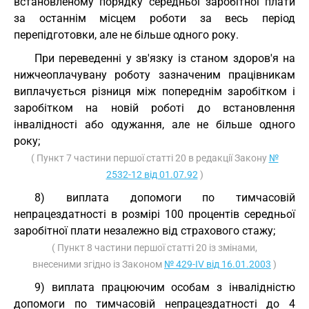
встановленому порядку середньої заробітної плати
за останнім місцем роботи за весь період
перепідготовки, але не більше одного року.
При переведенні у зв'язку із станом здоров'я на
нижчеоплачувану роботу зазначеним працівникам
виплачується різниця між попереднім заробітком і
заробітком на новій роботі до встановлення
інвалідності або одужання, але не більше одного
року;
( Пункт 7 частини першої статті 20 в редакції Закону
№
2532-12 від 01.07.92
)
8) виплата допомоги по тимчасовій
непрацездатності в розмірі 100 процентів середньої
заробітної плати незалежно від страхового стажу;
( Пункт 8 частини першої статті 20 із змінами,
внесеними згідно із Законом
№ 429-IV від 16.01.2003
)
9) виплата працюючим особам з інвалідністю
допомоги по тимчасовій непрацездатності до 4