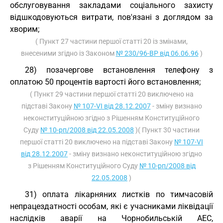
обслуговування закладами соціального захисту
відшкодовуються витрати, пов'язані з доглядом за
хворим;
( Пункт 27 частини першої статті 20 із змінами,
внесеними згідно із Законом
№ 230/96-ВР від 06.06.96
)
28) позачергове встановлення телефону з
оплатою 50 процентів вартості його встановлення;
( Пункт 29 частини першої статті 20 виключено на
підставі Закону
№ 107-VI від 28.12.2007
- зміну визнано
неконституційною згідно з Рішенням Конституційного
Суду
№ 10-рп/2008 від 22.05.2008
)( Пункт 30 частини
першої статті 20 виключено на підставі Закону
№ 107-VI
від 28.12.2007
- зміну визнано неконституційною згідно
з Рішенням Конституційного Суду
№ 10-рп/2008 від
22.05.2008
)
31) оплата лікарняних листків по тимчасовій
непрацездатності особам, які є учасниками ліквідації
наслідків аварії на Чорнобильській АЕС,