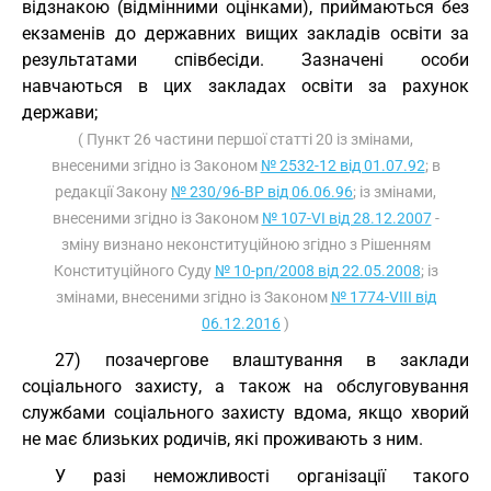
відзнакою (відмінними оцінками), приймаються без
екзаменів до державних вищих закладів освіти за
результатами співбесіди. Зазначені особи
навчаються в цих закладах освіти за рахунок
держави;
( Пункт 26 частини першої статті 20 із змінами,
внесеними згідно із Законом
№ 2532-12 від 01.07.92
; в
редакції Закону
№ 230/96-ВР від 06.06.96
; із змінами,
внесеними згідно із Законом
№ 107-VI від 28.12.2007
-
зміну визнано неконституційною згідно з Рішенням
Конституційного Суду
№ 10-рп/2008 від 22.05.2008
; із
змінами, внесеними згідно із Законом
№ 1774-VIII від
06.12.2016
)
27) позачергове влаштування в заклади
соціального захисту, а також на обслуговування
службами соціального захисту вдома, якщо хворий
не має близьких родичів, які проживають з ним.
У разі неможливості організації такого