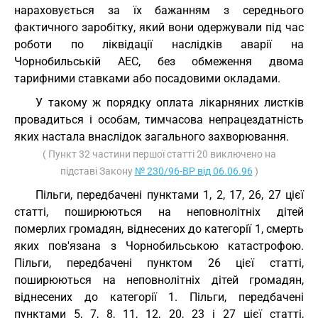
нараховується за їх бажанням з середнього
фактичного заробітку, який вони одержували під час
роботи по ліквідації наслідків аварії на
Чорнобильській АЕС, без обмеження двома
тарифними ставками або посадовими окладами.
У такому ж порядку оплата лікарняних листків
провадиться і особам, тимчасова непрацездатність
яких настала внаслідок загального захворювання.
( Пункт 32 частини першої статті 20 виключено на
підставі Закону
№ 230/96-ВР від 06.06.96
)
Пільги, передбачені пунктами 1, 2, 17, 26, 27 цієї
статті, поширюються на неповнолітніх дітей
померлих громадян, віднесених до категорії 1, смерть
яких пов'язана з Чорнобильською катастрофою.
Пільги, передбачені пунктом 26 цієї статті,
поширюються на неповнолітніх дітей громадян,
віднесених до категорії 1. Пільги, передбачені
пунктами 5, 7, 8, 11, 12, 20, 23 і 27 цієї статті,