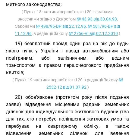
митного законодавства;
( Пункт 18 частини першої статті 20 із змінами,
внесеними згідно з Декретом
№ 43-93 від 30.04.93
,
Законами
№ 498/95-ВР від 22.12.95
,
№ 581/96-ВР від
11.12.96
; в редакції Закону
№ 2756-VI від 02.12.2010
)
19) безплатний проїзд один раз на рік до будь-
якого пункту України і назад автомобільним або
повітряним, або залізничним, або водним
транспортом з правом першочергового придбання
квитків;
( Пункт 19 частини першої статті 20 в редакції Закону
№
2532-12 від 01.07.92
)
20) обов'язкове (протягом року після подання
заяви) відведення місцевими радами земельних
ділянок для індивідуального житлового будівництва
для тих, хто потребує поліпшення житлових умов та
перебуває на квартирному обліку, а також
відведення земельних ділянок для ведення