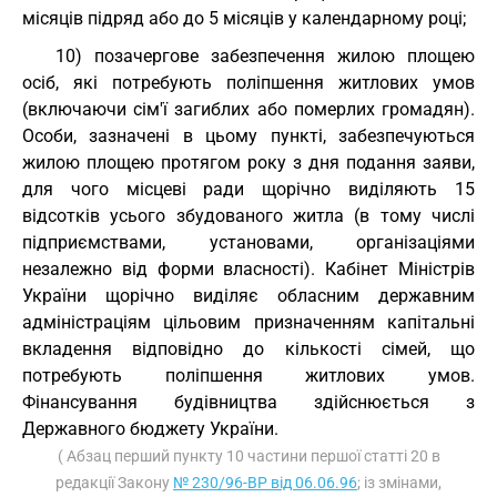
місяців підряд або до 5 місяців у календарному році;
10) позачергове забезпечення жилою площею
осіб, які потребують поліпшення житлових умов
(включаючи сім'ї загиблих або померлих громадян).
Особи, зазначені в цьому пункті, забезпечуються
жилою площею протягом року з дня подання заяви,
для чого місцеві ради щорічно виділяють 15
відсотків усього збудованого житла (в тому числі
підприємствами, установами, організаціями
незалежно від форми власності). Кабінет Міністрів
України щорічно виділяє обласним державним
адміністраціям цільовим призначенням капітальні
вкладення відповідно до кількості сімей, що
потребують поліпшення житлових умов.
Фінансування будівництва здійснюється з
Державного бюджету України.
( Абзац перший пункту 10 частини першої статті 20 в
редакції Закону
№ 230/96-ВР від 06.06.96
; із змінами,