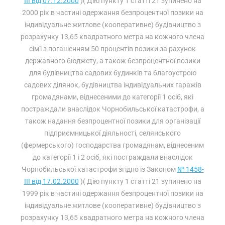
III від 07.12.2000
)( Дію пункту 1 статті 21 зупинено на
2000 рік в частині одержання безпроцентної позики на
індивідуальне житлове (кооперативне) будівництво з
розрахунку 13,65 квадратного метра на кожного члена
сім'ї з погашенням 50 процентів позики за рахунок
державного бюджету, а також безпроцентної позики
для будівництва садових будинків та благоустрою
садових ділянок, будівництва індивідуальних гаражів
громадянами, віднесеними до категорії 1 осіб, які
постраждали внаслідок Чорнобильської катастрофи, а
також надання безпроцентної позики для організації
підприємницької діяльності, селянського
(фермерського) господарства громадянам, віднесеним
до категорії 1 і 2 осіб, які постраждали внаслідок
Чорнобильської катастрофи згідно із Законом
№ 1458-
III від 17.02.2000
)( Дію пункту 1 статті 21 зупинено на
1999 рік в частині одержання безпроцентної позики на
індивідуальне житлове (кооперативне) будівництво з
розрахунку 13,65 квадратного метра на кожного члена