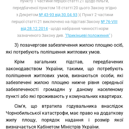
пункту 1 частини першої статті 21 щодо пільги,
передбаченої пунктом 18 статті 20 цього Закону згідно
з Декретом
№ 43-93 від 30.04.93
)( Пункт 2 частини
першої статті 21 виключено на підставі Закону
№ 76-VIII
від 28.12.2014
- щодо набрання чинності норм
зазначеного Закону див.
"Прикінцеві положення"
)
3) позачергове забезпечення жилою площею осіб,
які потребують поліпшення житлових умов.
Крім загальних підстав, передбачених
законодавством України, такими, що потребують
поліпшення житлових умов, визнаються особи, які
забезпечені жилою площею нижче рівня середньої
забезпеченості громадян у даному населеному
пункті або які проживають у комунальних квартирах.
Сім'я, що втратила годувальника внаслідок
Чорнобильської катастрофи, має право на додаткову
жилу площу, порядок надання і розмір якої
визначається Кабінетом Міністрів України.