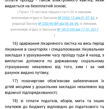
оплати проїзду - також електронного квитка, який
видається на безоплатній основі;
( Пункт 15 частини першої статті 20 із змінами,
внесеними згідно із Законом
№ 2532-12 від 01.07.92
, в
редакції Закону
№ 230/96-ВР від 06.06.96
; із змінами,
внесеними згідно із Законом
№ 1812-VIII від 17.01.2017
)
16) одержання лікарняного листка на весь період
лікування в санаторіях і спеціалізованих лікувальних
закладах з урахуванням часу проїзду туди й назад, з
виплатою допомоги по державному соціальному
страхуванню незалежно від того, ким і за чий
рахунок видано путівку;
17) позачергове обов'язкове забезпечення їх
дітей місцями у дошкільних закладах незалежно від
відомчої підпорядкованості;
18) зі сплати податків, зборів, мита та інших
платежів до бюджету відповідно до податкового та