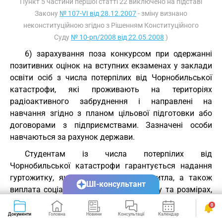
Пункт 5 частини першої статті 22 виключено на підставі
Закону
№ 107-VI від 28.12.2007
- зміну визнано
неконституційною згідно з Рішенням Конституційного
Суду
№ 10-рп/2008 від 22.05.2008
)
6) зарахування поза конкурсом при одержанні
позитивних оцінок на вступних екзаменах у заклади
освіти осіб з числа потерпілих від Чорнобильської
катастрофи, які проживають на територіях
радіоактивного забруднення і направлені на
навчання згідно з планом цільової підготовки або
договорами з підприємствами. Зазначені особи
навчаються за рахунок держави.
Студентам із числа потерпілих від
Чорнобильської катастрофи гарантується надання
гуртожитку, якщо вони не мають житла, а також
ШІ-консультант
виплата соціальної стипендії в порядку та розмірах,
встановлених Кабінетом Міністрів України,
0
незалежно від місця навчання на території України;
Документи
Головна
Новини
Консультації
Календар
Сервіси