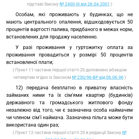
підставі Закону
№ 2400-III від 26.04.2001
)
Особам, які проживають у будинках, що не
мають центрального опалення, відшкодовується 50
процентів вартості палива, придбаного в межах норм,
встановлених для продажу населенню.
У разі проживання у гуртожитку оплата за
проживання провадиться у розмірі 50 процентів
встановленої плати;
( Пункт 11 частини першої статті 20 доповнено абзацом
четвертим згідно із Законом
№ 230/96-ВР від 06.06.96
)
12) передача безплатно в приватну власність
займаних ними та їх сім'ями квартир (будинків)
державного та громадського житлового фонду
незалежно від того, чи є зазначена особа наймачем
чи членом сім'ї наймача. Зазначена пільга може бути
використана один раз;
( Пункт 12 частини першої статті 20 в редакції Закону
№