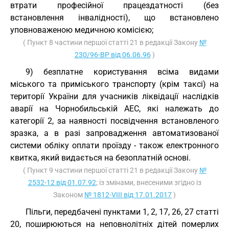
втрати професійної працездатності (без
встановлення інвалідності), що встановлено
уповноваженою медичною комісією;
( Пункт 8 частини першої статті 21 в редакції Закону
№
230/96-ВР від 06.06.96
)
9) безплатне користування всіма видами
міського та приміського транспорту (крім таксі) на
території України для учасників ліквідації наслідків
аварії на Чорнобильській АЕС, які належать до
категорії 2, за наявності посвідчення встановленого
зразка, а в разі запровадження автоматизованої
системи обліку оплати проїзду - також електронного
квитка, який видається на безоплатній основі.
( Пункт 9 частини першої статті 21 в редакції Закону
№
2532-12 від 01.07.92
; із змінами, внесеними згідно із
Законом
№ 1812-VIII від 17.01.2017
)
Пільги, передбачені пунктами 1, 2, 17, 26, 27 статті
20, поширюються на неповнолітніх дітей померлих