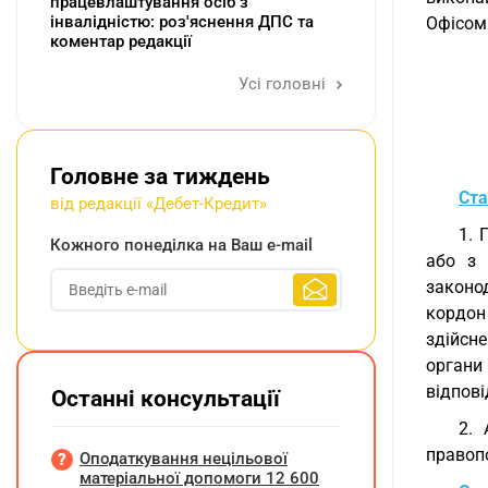
працевлаштування осіб з
інвалідністю: роз'яснення ДПС та
Офісом 
коментар редакції
Усі головні
Головне за тиждень
Ста
від редакції «Дебет-Кредит»
1. 
Кожного понеділка на Ваш e-mail
або з 
законо
кордон
здійсн
органи
відпові
Останні консультації
2. 
правопо
Оподаткування нецільової
матеріальної допомоги 12 600