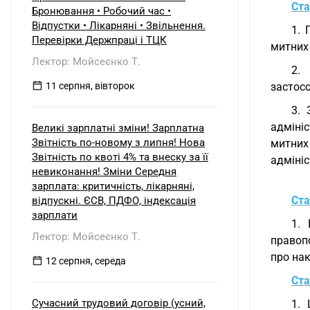
Ста
Бронювання • Робочий час •
Відпустки • Лікарняні • Звільнення.
1. 
Перевірки Держпраці і ТЦК
митних
Лектор: Мойсеєнко Т.
2. 
11 серпня, вівторок
застосо
3. 
адміні
Великі зарплатні зміни! Зарплатна
Звітність по-новому з липня! Нова
митних
Звітність по квоті 4% та внеску за її
адмініс
невиконання! Зміни Середня
зарплата: критичність, лікарняні,
Ста
відпускні. ЄСВ, ПДФО, індексація
зарплати
1.
Лектор: Мойсеєнко Т.
правоп
про на
12 серпня, середа
Ста
Сучасний трудовий договір (усний,
1. 