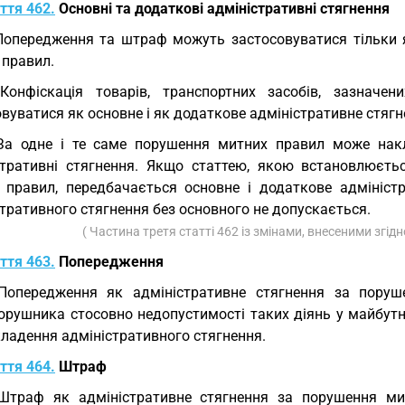
ття 462.
Основні та додаткові адміністративні стягнення
Попередження та штраф можуть застосовуватися тільки я
 правил.
Конфіскація товарів, транспортних засобів, зазначе
вуватися як основне і як додаткове адміністративне стягн
За одне і те саме порушення митних правил може накл
стративні стягнення. Якщо статтею, якою встановлюєтьс
 правил, передбачається основне і додаткове адміністр
тративного стягнення без основного не допускається.
( Частина третя статті 462 із змінами, внесеними згід
ття 463.
Попередження
 Попередження як адміністративне стягнення за пору
орушника стосовно недопустимості таких діянь у майбут
кладення адміністративного стягнення.
ття 464.
Штраф
Штраф як адміністративне стягнення за порушення ми