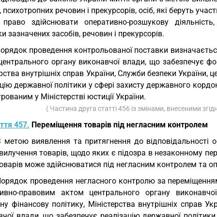
, психотропних речовин і прекурсорів, осіб, які беруть уч
право здійснювати оперативно-розшукову діяльність
и зазначених засобів, речовин і прекурсорів.
Порядок проведення контрольованої поставки визначаєть
центрального органу виконавчої влади, що забезпечує фо
рства внутрішніх справ України, Служби безпеки України, 
цію державної політики у сфері захисту державного кордо
рованим у Міністерстві юстиції України.
( Частина друга статті 456 із змінами, внесеними згі
ття 457.
Переміщення товарів під негласним контролем
З метою виявлення та притягнення до відповідальності о
вилучення товарів, щодо яких є підозра в незаконному пе
товарів може здійснюватися під негласним контролем та о
Порядок проведення негласного контролю за переміщення
ивно-правовим актом центрального органу виконавчо
ну фінансову політику, Міністерства внутрішніх справ Ук
вчої влади, що забезпечує реалізацію державної політики