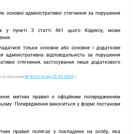
к основні адміністративні стягнення за порушення
них у пункті 3 статті 461 цього Кодексу, може
ення.
адатися тільки основне або основне і додаткове
я адміністративна відповідальність за порушення
ативні стягнення, застосування лише додаткового
но із Законом
№ 4323-IX від 25.03.2025
)
шення митних правил є офіційним попередженням
ньому. Попередження виноситься у формі постанови
тних правил полягає у покладенні на особу, яка