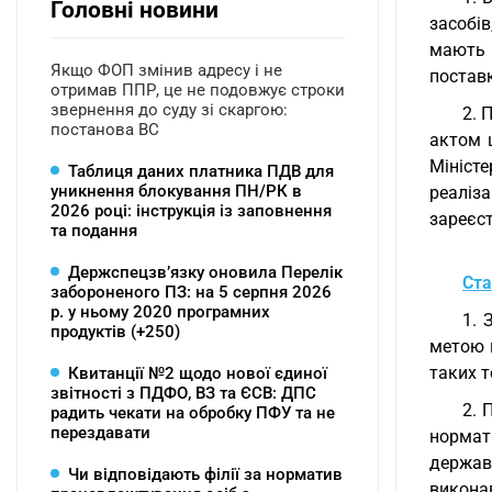
Головні новини
засобів
мають 
Якщо ФОП змінив адресу і не
поставк
отримав ППР, це не подовжує строки
звернення до суду зі скаргою:
2. 
постанова ВС
актом 
Міністе
Таблиця даних платника ПДВ для
уникнення блокування ПН/РК в
реаліза
2026 році: інструкція із заповнення
зареєст
та подання
Держспецзв’язку оновила Перелік
Ста
забороненого ПЗ: на 5 серпня 2026
р. у ньому 2020 програмних
1. 
продуктів (+250)
метою 
таких 
Квитанції №2 щодо нової єдиної
звітності з ПДФО, ВЗ та ЄСВ: ДПС
2. 
радить чекати на обробку ПФУ та не
перездавати
нормат
держав
Чи відповідають філії за норматив
викона