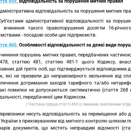
ття 459.
Відповідальність за порушення митних правил
Адміністративна відповідальність за порушення митних п
Суб’єктами адміністративної відповідальності за поруш
 вчинення такого правопорушення досягли 16-річног
мствами - посадові особи цих підприємств.
ття 460.
Особливості відповідальності за деякі види пору
Вчинення порушень митних правил, передбачених частиною
 478, статтею 481, статтею 481-1 цього Кодексу, внасл
авних дій третіх осіб, що підтверджується відповідними 
к, які не призвели до неправомірного звільнення від сп
зпечення дотримання заходів тарифного та/або нетарифн
акі помилки не допускаються систематично (стаття 268 ц
дальності, передбаченої цим Кодексом.
( Частина перша статті 460 із змінами, внесеними згід
Перевізники несуть відповідальність за переміщення або д
 України з приховуванням від митного контролю шляхом п
варів документів, що містять неправдиві відомості (ст