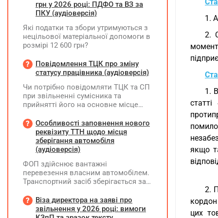
Ста
грн у 2026 році: ПДФО та ВЗ за
ПКУ (аудіоверсія)
1. 
Які податки та збори утримуються з
2. 
нецільової матеріальної допомоги в
розмірі 12 600 грн?
момент
підприє
Повідомлення ТЦК про зміну
статусу працівника (аудіоверсія)
Ста
Чи потрібно повідомляти ТЦК та СП
1. 
при звільненні сумісника та
статті
прийнятті його на основне місце
роботи?
протипр
Особливості заповнення нового
помило
реквізиту ТТН щодо місця
незабе
зберігання автомобіля
(аудіоверсія)
якщо т
відпові
ФОП здійснює вантажні
перевезення власним автомобілем.
Транспортний засіб зберігається за
2. 
місцем фактичного проживання
перевізника, договір оренди гаража
Віза директора на заяві про
кордон
чи стоянки відсутній. Яку адресу
звільнення у 2026 році: вимоги
цих то
слід зазначати у новому реквізиті
КЗпП та зразок тексту