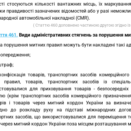
сті стосуються кількості вантажних місць, їх маркуванн
ки правдивості зазначених відомостей або у разі неможлив
ародної автомобільної накладної (CMR).
( Статтю 460 доповнено частиною другою згідно і
ття 461.
Види адміністративних стягнень за порушення ми
За порушення митних правил можуть бути накладені такі ад
попередження;
штраф;
конфіскація товарів, транспортних засобів комерційног
 правил, товарів, транспортних засобів із спеціа
стовувалися для приховування товарів - безпосередні
лю (крім транспортних засобів комерційного призначенн
рів і товарів через митний кордон України за визна
ідно до розкладу руху на підставі міжнародних догов
ортних засобів, що використовувалися для переміщення т
 через митний кордон України поза місцем розташування м