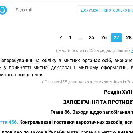
Редакції
Документ підготовлено в
1
...
25
26
27
28
( Частина статті 455 в редакції Закону
Неперебування на обліку в митних органах осіб, визнач
и у прийнятті митної декларації, митному оформленні, в
ійного призначення.
( Статтю 455 доповнено частиною згідно із З
Розділ XVІI
ЗАПОБІГАННЯ ТА ПРОТИДІ
Глава 66. Заходи щодо запобігання 
ття 456.
Контрольовані поставки наркотичних засобів, пси
Відповідно до законів України митні органи з метою виявл