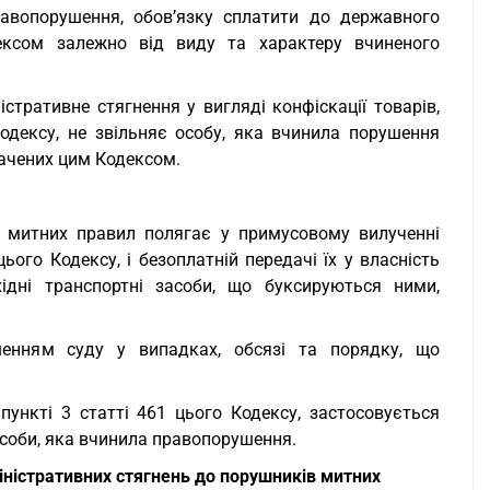
равопорушення, обов’язку сплатити до державного
ксом залежно від виду та характеру вчиненого
стративне стягнення у вигляді конфіскації товарів,
Кодексу, не звільняє особу, яка вчинила порушення
бачених цим Кодексом.
я митних правил полягає у примусовому вилученні
цього Кодексу, і безоплатній передачі їх у власність
ідні транспортні засоби, що буксируються ними,
шенням суду у випадках, обсязі та порядку, що
 пункті 3 статті 461 цього Кодексу, застосовується
 особи, яка вчинила правопорушення.
іністративних стягнень до порушників митних