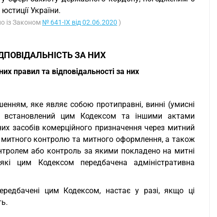
юстиції України.
дно із Законом
№ 641-IX від 02.06.2020
)
ДПОВІДАЛЬНІСТЬ ЗА НИХ
их правил та відповідальності за них
енням, яке являє собою протиправні, винні (умисні
на встановлений цим Кодексом та іншими актами
них засобів комерційного призначення через митний
я митного контролю та митного оформлення, а також
нтролем або контроль за якими покладено на митні
кі цим Кодексом передбачена адміністративна
передбачені цим Кодексом, настає у разі, якщо ці
ь.