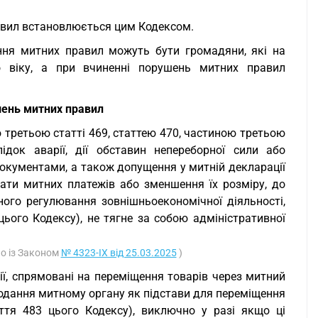
равил встановлюється цим Кодексом.
ення митних правил можуть бути громадяни, які на
о віку, а при вчиненні порушень митних правил
шень митних правил
 третьою статті 469, статтею 470, частиною третьою
ідок аварії, дії обставин непереборної сили або
документами, а також допущення у митній декларації
лати митних платежів або зменшення їх розміру, до
ого регулювання зовнішньоекономічної діяльності,
ього Кодексу), не тягне за собою адміністративної
но із Законом
№ 4323-IX від 25.03.2025
)
ії, спрямовані на переміщення товарів через митний
одання митному органу як підстави для переміщення
аття 483 цього Кодексу), виключно у разі якщо ці