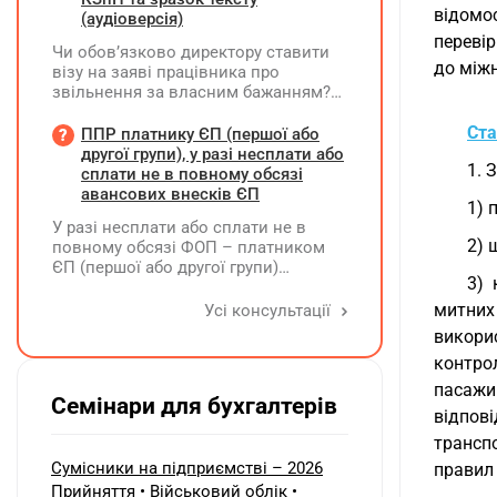
відомо
ТТН «Місце, де зберігається
(аудіоверсія)
автомобіль»? Чи є обов'язковим
перевір
Чи обов’язково директору ставити
оформлення договору на місце
до міжн
візу на заяві працівника про
стоянки?
звільнення за власним бажанням?
Якщо так, який текст візи є бажаним
згідно з нормами КЗпП?
Ста
ППР платнику ЄП (першої або
другої групи), у разі несплати або
1. 
сплати не в повному обсязі
авансових внесків ЄП
1) 
У разі несплати або сплати не в
2) 
повному обсязі ФОП – платником
ЄП (першої або другої групи)
3) 
авансових внесків єдиного податку,
за результатами акта перевірки
митних
Усі консультації
щодо таких виявлених порушень
викори
визначається сума штрафу та
контро
складається ППР за формою «Ш»
пасажи
Семінари для бухгалтерів
відпов
трансп
Сумісники на підприємстві – 2026
правил
Прийняття • Військовий облік •