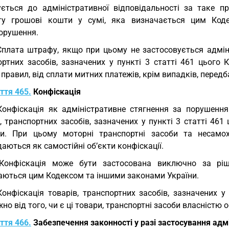
ується до адміністративної відповідальності за таке п
у грошові кошти у сумі, яка визначається цим Коде
орушення.
Сплата штрафу, якщо при цьому не застосовується адміні
ортних засобів, зазначених у пункті 3 статті 461 цього 
правил, від сплати митних платежів, крім випадків, перед
ття 465.
Конфіскація
Конфіскація як адміністративне стягнення за порушенн
, транспортних засобів, зазначених у пункті 3 статті 461 
и. При цьому моторні транспортні засоби та несамох
аються як самостійні об’єкти конфіскації.
 Конфіскація може бути застосована виключно за рі
аються цим Кодексом та іншими законами України.
Конфіскація товарів, транспортних засобів, зазначених у
но від того, чи є ці товари, транспортні засоби власністю
ття 466.
Забезпечення законності у разі застосування адм