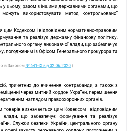
асть у цьому, разом з іншими державними органами, що
, можуть використовувати метод контрольованої
ся цим Кодексом і відповідним нормативно-правовим
рмування та реалізує державну фінансову політику,
центрального органу виконавчої влади, що забезпечує
ну, погодженим із Офісом Генерального прокурора та
дно із Законом
№ 641-IX від 02.06.2020
)
сіб, причетних до вчинення контрабанди, а також з
реміщенні через митний кордон України, переміщення
перативним наглядом правоохоронних органів.
м товарів визначається цим Кодексом і відповідним
ї влади, що забезпечує формування та реалізує
раїни, Служби безпеки України, центрального органу
 у сфері захисту державного кордону, погодженим з