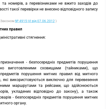
я та номерів, а перевізниками не вжито заходів до
ості такої перевірки не внесено відповідного запису
з Законом
№ 4915-VI від 07.06.2012
)
тних правил
міністративні стягнення:
о призначення - безпосередніх предметів порушення
льно виготовленими сховищами (тайниками), що
х предметів порушення митних правил від митного
я, які використовуються виключно для перевезення
ченими маршрутами та рейсами, що здійснюються
орів, укладених відповідно до закону), а також
оварів - безпосередніх предметів порушення митних
итного органу.