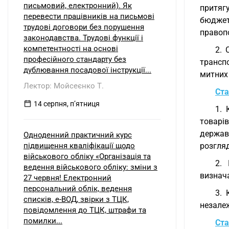
письмовий, електронний). Як
притяг
перевести працівників на письмові
бюджет
трудові договори без порушення
правоп
законодавства. Трудові функції і
компетентності на основі
2. 
професійного стандарту без
трансп
дублювання посадової інструкції...
митних 
Лектор: Мойсеєнко Т.
Ста
14 серпня, пʼятниця
1. 
товарів
держав
Одноденний практичний курс
підвищення кваліфікації щодо
розгляд
військового обліку «Організація та
2.
ведення військового обліку: зміни з
визнач
27 червня! Електронний
персональний облік, ведення
3. 
списків, е-ВОД, звірки з ТЦК,
незалеж
повідомлення до ТЦК, штрафи та
помилки...
Ста