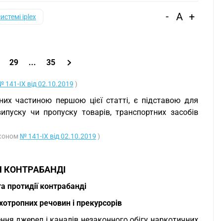
-
A
+
системі iplex
29
...
35
№ 141-IX від 02.10.2019
)
ених частиною першою цієї статті, є підставою для
ипуску чи пропуску товарів, транспортних засобів
аконом
№ 141-IX від 02.10.2019
)
Я КОНТРАБАНДІ
та протидії контрабанді
хотропних речовин і прекурсорів
ення джерел і каналів незаконного обігу наркотичних