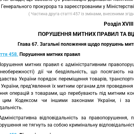
Генерального прокурора та зареєстрованим у Міністерстві 
( Частина друга статті 457 із змінами, внесеними згі
Розділ XVІІІ
ПОРУШЕННЯ МИТНИХ ПРАВИЛ ТА ВІ
Глава 67. Загальні положення щодо порушень митн
ття 458.
Порушення митних правил
Порушення митних правил є адміністративним правопоруш
необережності) дії чи бездіяльність, що посягають 
давства України порядок переміщення товарів, транспорт
 України, пред’явлення їх митним органам для проведенн
ення операцій з товарами, що перебувають під митним ко
 цим Кодексом чи іншими законами України, і за я
дальність.
Адміністративна відповідальність за правопорушення, 
рушення не тягнуть за собою кримінальну відповідальніст