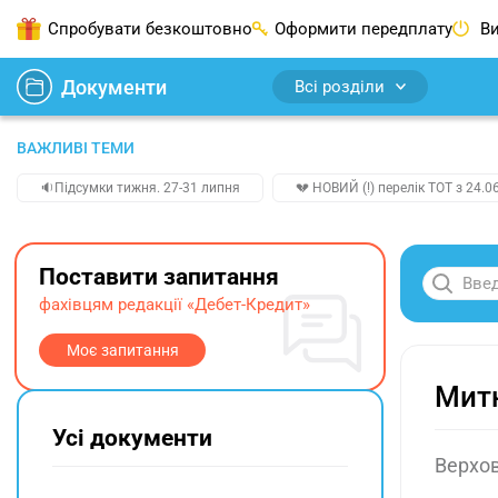
Спробувати безкоштовно
Оформити передплату
Ви
Документи
Всі розділи
ВАЖЛИВІ ТЕМИ
🔉Підсумки тижня. 27-31 липня
💔 НОВИЙ (!) перелік ТОТ з 24.06
Поставити запитання
фахівцям редакції «Дебет-Кредит»
Моє запитання
Митн
Усі документи
Верхов