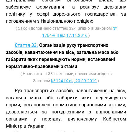
забезпечує формування та реалізує державну
політику у сфері дорожнього господарства, за
погодженням з Національною поліцією.
( Закон доповнено статтею 32-1 згідно із Законом
№
1764-VIII від 17.11.2016
)
Стаття 33.
Організація руху транспортних
засобів, навантаження на вісь, загальна маса або
габарити яких перевищують норми, встановлені
нормативно-правовими актами
( Назва статті 33 із змінами, внесеними згідно з
Законом
№ 124-IX від 20.09.2019
)
Рух транспортних засобів, навантаження на вісь,
загальна маса або габарити яких перевищують
норми, встановлені нормативно-правовими актами,
дозволяється за погодженнями з відповідними
органами у порядку, визначеному Кабінетом
Міністрів України.