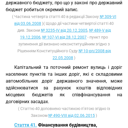
державного бюджету, про що у законі про державний
бюджет робиться окремий запис.
( Частина четверта статті 40 в редакції Закону
№ 309-VI
від 03.06.2008
)( Щодо дії частини четвертої статті 40
див. Закони
№ 3235-IV від 20.12.2005
,
№ 489-V від
19.12.2006
,
№ 107-VI від 28.12.2007
- пункт про
зупинення дії визнано неконституційним згідно з
Рішенням Конституційного Суду
№ 10-рп/2008 від
22.05.2008
)
Капітальний та поточний ремонт вулиць і доріг
населених пунктів та інших доріг, які є складовими
автомобільних доріг державного значення, може
здійснюватися за рахунок коштів відповідних
місцевих бюджетів як співфінансування на
договірних засадах.
( Статтю 40 доповнено частиною п’ятою згідно із
Законом
№ 490-VIII від 02.06.2015
)
Стаття 41.
Фінансування будівництва,