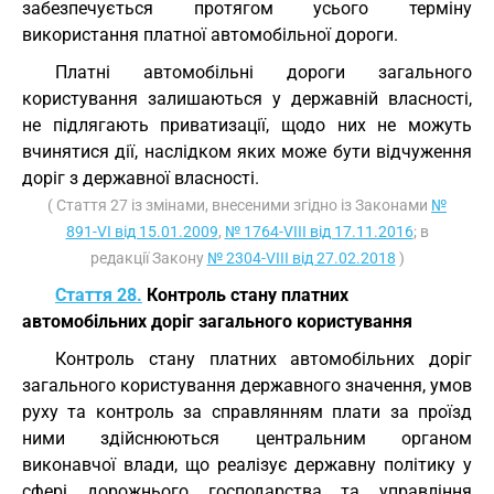
забезпечується протягом усього терміну
використання платної автомобільної дороги.
Платні автомобільні дороги загального
користування залишаються у державній власності,
не підлягають приватизації, щодо них не можуть
вчинятися дії, наслідком яких може бути відчуження
доріг з державної власності.
( Стаття 27 із змінами, внесеними згідно із Законами
№
891-VI від 15.01.2009
,
№ 1764-VIII від 17.11.2016
; в
редакції Закону
№ 2304-VIII від 27.02.2018
)
Стаття 28.
Контроль стану платних
автомобільних доріг загального користування
Контроль стану платних автомобільних доріг
загального користування державного значення, умов
руху та контроль за справлянням плати за проїзд
ними здійснюються центральним органом
виконавчої влади, що реалізує державну політику у
сфері дорожнього господарства та управління