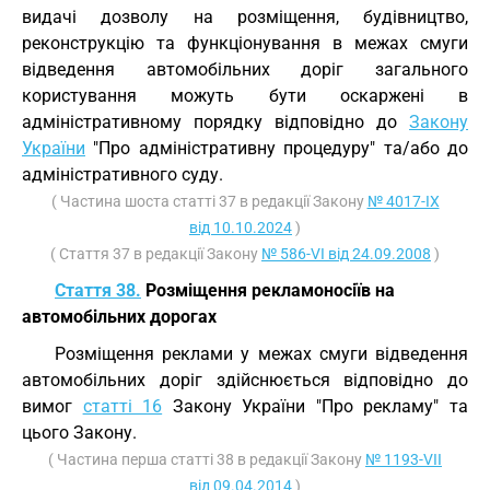
видачі дозволу на розміщення, будівництво,
реконструкцію та функціонування в межах смуги
відведення автомобільних доріг загального
користування можуть бути оскаржені в
адміністративному порядку відповідно до
Закону
України
"Про адміністративну процедуру" та/або до
адміністративного суду.
( Частина шоста статті 37 в редакції Закону
№ 4017-IX
від 10.10.2024
)
( Стаття 37 в редакції Закону
№ 586-VI від 24.09.2008
)
Стаття 38.
Розміщення рекламоносіїв на
автомобільних дорогах
Розміщення реклами у межах смуги відведення
автомобільних доріг здійснюється відповідно до
вимог
статті 16
Закону України "Про рекламу" та
цього Закону.
( Частина перша статті 38 в редакції Закону
№ 1193-VII
від 09.04.2014
)