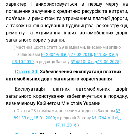
характер і використовується в першу чергу на
погашення залучених кредитних ресурсів та витрати,
пов’язані з ремонтом та утриманням платної дороги,
а також на фінансування будівництва, реконструкції,
ремонту та утримання інших автомобільних доріг
загального користування.
( Частина шоста статті 29 із змінами, внесеними згідно
із Законами
№ 2304-VIII від 27.02.2018
,
№ 155-IX від
03.10.2019
; в редакції Закону
№ 4510-IX від 19.06.2025
)
Стаття 30.
Забезпечення експлуатації платних
автомобільних доріг загального користування
Експлуатація платних автомобільних доріг
загального користування забезпечується в порядку,
визначеному Кабінетом Міністрів України.
( Стаття 28 із змінами, внесеними згідно із Законом
№
891-VI від 15.01.2009
; в редакції Закону
№ 1764-VIII від
17.11.2016
)