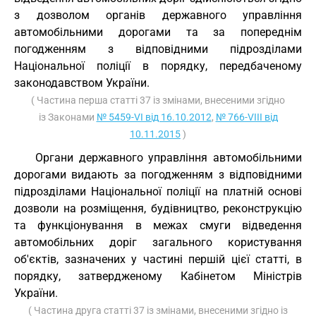
з дозволом органів державного управління
автомобільними дорогами та за попереднім
погодженням з відповідними підрозділами
Національної поліції в порядку, передбаченому
законодавством України.
( Частина перша статті 37 із змінами, внесеними згідно
із Законами
№ 5459-VI від 16.10.2012
,
№ 766-VIII від
10.11.2015
)
Органи державного управління автомобільними
дорогами видають за погодженням з відповідними
підрозділами Національної поліції на платній основі
дозволи на розміщення, будівництво, реконструкцію
та функціонування в межах смуги відведення
автомобільних доріг загального користування
об'єктів, зазначених у частині першій цієї статті, в
порядку, затвердженому Кабінетом Міністрів
України.
( Частина друга статті 37 із змінами, внесеними згідно із