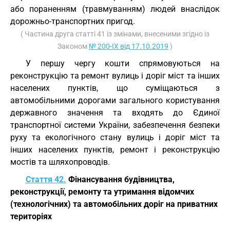
або пораненням (травмуванням) людей внаслідок
дорожньо-транспортних пригод.
( Частина друга статті 41 із змінами, внесеними згідно із
Законом
№ 200-IX від 17.10.2019
)
У першу чергу кошти спрямовуються на
реконструкцію та ремонт вулиць і доріг міст та інших
населених пунктів, що суміщаються з
автомобільними дорогами загального користування
державного значення та входять до Єдиної
транспортної системи України, забезпечення безпеки
руху та екологічного стану вулиць і доріг міст та
інших населених пунктів, ремонт і реконструкцію
мостів та шляхопроводів.
Стаття 42.
Фінансування будівництва,
реконструкції, ремонту та утримання відомчих
(технологічних) та автомобільних доріг на приватних
територіях