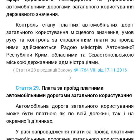
автомобільними дорогами загального користування
державного значення.
Контроль стану платних автомобільних доріг
загального користування місцевого значення, умов
руху та контроль за справлянням плати за проїзд
ними здійснюються Радою міністрів Автономної
Республіки Крим, обласними та Севастопольською
міською державними адміністраціями.
( Стаття 28 в редакції Закону
№ 1764-VIII від 17.11.2016
)
Стаття 29.
Плата за проїзд платними
автомобільними дорогами загального користування
Автомобільна дорога загального користування
може бути платною як по всій довжині, так і на
окремих її ділянках.
У разі запровадження плати за проїзд платними
автомобільними дорогами загального користування