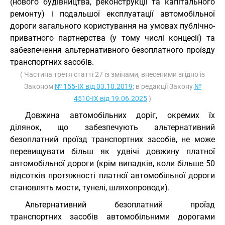
(нового будівництва, реконструкції та капітального
ремонту) і подальшої експлуатації автомобільної
дороги загального користування на умовах публічно-
приватного партнерства (у тому числі концесії) та
забезпечення альтернативного безоплатного проїзду
транспортних засобів.
( Частина третя статті 27 із змінами, внесеними згідно із
Законом
№ 155-IX від 03.10.2019
; в редакції Закону
№
4510-IX від 19.06.2025
)
Довжина автомобільних доріг, окремих їх
ділянок, що забезпечують альтернативний
безоплатний проїзд транспортних засобів, не може
перевищувати більш як удвічі довжину платної
автомобільної дороги (крім випадків, коли більше 50
відсотків протяжності платної автомобільної дороги
становлять мости, тунелі, шляхопроводи).
Альтернативний безоплатний проїзд
транспортних засобів автомобільними дорогами