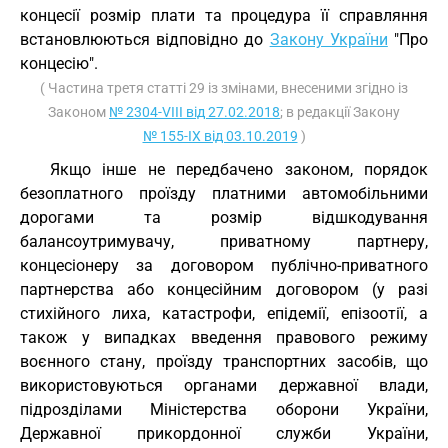
концесії розмір плати та процедура її справляння
встановлюються відповідно до
Закону України
"Про
концесію".
( Частина третя статті 29 із змінами, внесеними згідно із
Законом
№ 2304-VIII від 27.02.2018
; в редакції Закону
№ 155-IX від 03.10.2019
)
Якщо інше не передбачено законом, порядок
безоплатного проїзду платними автомобільними
дорогами та розмір відшкодування
балансоутримувачу, приватному партнеру,
концесіонеру за договором публічно-приватного
партнерства або концесійним договором (у разі
стихійного лиха, катастрофи, епідемії, епізоотії, а
також у випадках введення правового режиму
воєнного стану, проїзду транспортних засобів, що
використовуються органами державної влади,
підрозділами Міністерства оборони України,
Державної прикордонної служби України,