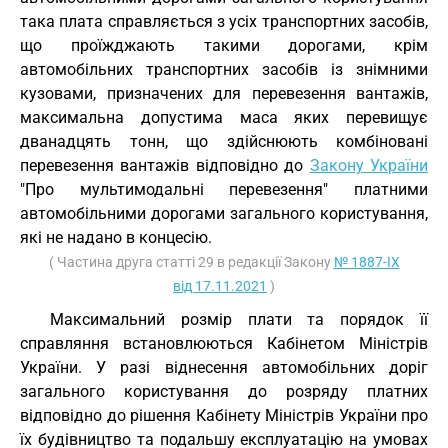
така плата справляється з усіх транспортних засобів,
що проїжджають такими дорогами, крім
автомобільних транспортних засобів із знімними
кузовами, призначених для перевезення вантажів,
максимальна допустима маса яких перевищує
дванадцять тонн, що здійснюють комбіновані
перевезення вантажів відповідно до
Закону України
"Про мультимодальні перевезення" платними
автомобільними дорогами загального користування,
які не надано в концесію.
( Частина друга статті 29 в редакції Закону
№ 1887-IX
від 17.11.2021
)
Максимальний розмір плати та порядок її
справляння встановлюються Кабінетом Міністрів
України. У разі віднесення автомобільних доріг
загального користування до розряду платних
відповідно до рішення Кабінету Міністрів України про
їх будівництво та подальшу експлуатацію на умовах