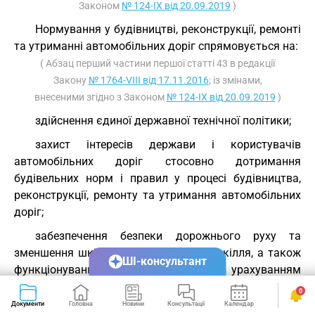
Законом
№ 124-IX від 20.09.2019
)
Нормування у будівництві, реконструкції, ремонті
та утриманні автомобільних доріг спрямовується на:
( Абзац перший частини першої статті 43 в редакції
Закону
№ 1764-VIII від 17.11.2016
; із змінами,
внесеними згідно з Законом
№ 124-IX від 20.09.2019
)
здійснення єдиної державної технічної політики;
захист інтересів держави і користувачів
автомобільних доріг стосовно дотримання
будівельних норм і правил у процесі будівництва,
реконструкції, ремонту та утримання автомобільних
доріг;
забезпечення безпеки дорожнього руху та
зменшення шкідливого впливу на довкілля, а також
ШІ-консультант
функціонування автомобільних доріг з урахуванням
ризику виникнення природних і техногенних
0
катастроф та інших надзвичайних ситуацій;
Документи
Головна
Новини
Консультації
Календар
Сервіси