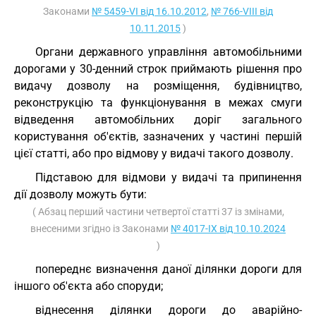
Законами
№ 5459-VI від 16.10.2012
,
№ 766-VIII від
10.11.2015
)
Органи державного управління автомобільними
дорогами у 30-денний строк приймають рішення про
видачу дозволу на розміщення, будівництво,
реконструкцію та функціонування в межах смуги
відведення автомобільних доріг загального
користування об'єктів, зазначених у частині першій
цієї статті, або про відмову у видачі такого дозволу.
Підставою для відмови у видачі та припинення
дії дозволу можуть бути:
( Абзац перший частини четвертої статті 37 із змінами,
внесеними згідно із Законами
№ 4017-IX від 10.10.2024
)
попереднє визначення даної ділянки дороги для
іншого об'єкта або споруди;
віднесення ділянки дороги до аварійно-