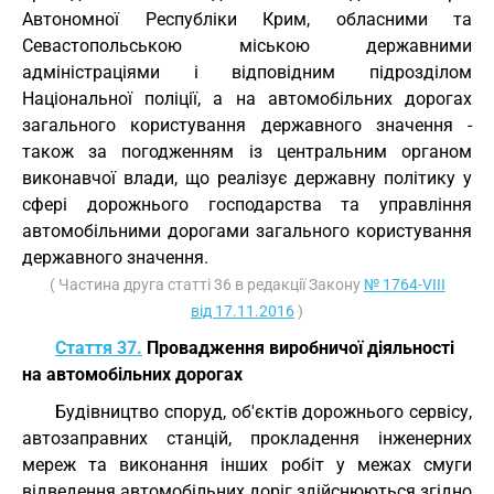
Автономної Республіки Крим, обласними та
Севастопольською міською державними
адміністраціями і відповідним підрозділом
Національної поліції, а на автомобільних дорогах
загального користування державного значення -
також за погодженням із центральним органом
виконавчої влади, що реалізує державну політику у
сфері дорожнього господарства та управління
автомобільними дорогами загального користування
державного значення.
( Частина друга статті 36 в редакції Закону
№ 1764-VIII
від 17.11.2016
)
Стаття 37.
Провадження виробничої діяльності
на автомобільних дорогах
Будівництво споруд, об'єктів дорожнього сервісу,
автозаправних станцій, прокладення інженерних
мереж та виконання інших робіт у межах смуги
відведення автомобільних доріг здійснюються згідно