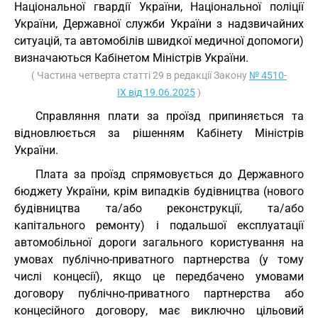
Національної гвардії України, Національної поліції
України, Державної служби України з надзвичайних
ситуацій, та автомобілів швидкої медичної допомоги)
визначаються Кабінетом Міністрів України.
( Частина четверта статті 29 в редакції Закону
№ 4510-
IX від 19.06.2025
)
Справляння плати за проїзд припиняється та
відновлюється за рішенням Кабінету Міністрів
України.
Плата за проїзд спрямовується до Державного
бюджету України, крім випадків будівництва (нового
будівництва та/або реконструкції, та/або
капітального ремонту) і подальшої експлуатації
автомобільної дороги загального користування на
умовах публічно-приватного партнерства (у тому
числі концесії), якщо це передбачено умовами
договору публічно-приватного партнерства або
концесійного договору, має виключно цільовий