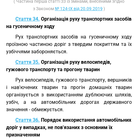
( Частина перша статті 33 із змінами, внесеними згідно
з Законом
№ 124-IX від 20.09.2019
)
Стаття 34.
Організація руху транспортних засобів
на гусеничному ходу
Рух транспортних засобів на гусеничному ходу
проїзною частиною доріг з твердим покриттям та їх
узбіччями забороняється.
Стаття 35.
Організація руху велосипедів,
гужового транспорту та прогону тварин
Рух велосипедів, гужового транспорту, вершників
і нав'ючених тварин та прогін домашніх тварин
організується з використанням дублюючих шляхів,
узбіч, а на автомобільних дорогах державного
значення - обмежується.
Стаття 36.
Порядок використання автомобільних
доріг у випадках, не пов'язаних з основним їх
призначенням