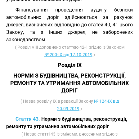
Фінансування проведення аудиту безпеки
автомобільних доріг здійснюється за рахунок
джерел, визначених відповідно до статей 40, 41 цього
Закону, та з інших джерел, не заборонених
законодавством.
( Розділ VIII доповнено статтею 42-1 згідно із Законом
№ 200-IX від 17.10.2019
)
Розділ IX
НОРМИ З БУДІВНИЦТВА, РЕКОНСТРУКЦІЇ,
РЕМОНТУ ТА УТРИМАННЯ АВТОМОБІЛЬНИХ
ДОРІГ
( Назва розділу IX в редакції Закону
№ 124-IX від
20.09.2019
)
Стаття 43.
Норми з будівництва, реконструкції,
ремонту та утримання автомобільних доріг
( Назва статті 43 із змінами, внесеними згідно з