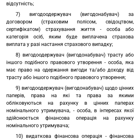
відсутність;
7) вигодоодержувач (вигодонабувач) за
договором (страховим полісом, свідоцтвом,
сертифікатом) страхування життя - особа або
категорія осіб, яким буде виплачена страхова
виплата у разі настання страхового випадку;
8) вигодоодержувач (вигодонабувач) трасту або
іншого подібного правового утворення - особа, яка
має право на одержання вигоди та/або доходу від
трасту або іншого подібного правового утворення;
9) вигодоодержувач (вигодонабувач) щодо цінних
паперів, права на які та права за якими
обліковуються на рахунку в цінних паперах
номінального утримувача, - особа, в інтересах якої
здійснюється фінансова операція на рахунку
номінального утримувача;
10) видаткова фінансова операція - фінансова