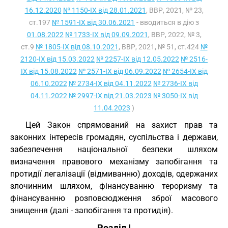
16.12.2020
№ 1150-IX від 28.01.2021
, ВВР, 2021, № 23,
ст.197
№ 1591-IX від 30.06.2021
- вводиться в дію з
01.08.2022
№ 1733-IX від 09.09.2021
, ВВР, 2022, № 3,
ст.9
№ 1805-IX від 08.10.2021
, ВВР, 2021, № 51, ст.424
№
2120-IX від 15.03.2022
№ 2257-IX від 12.05.2022
№ 2516-
IX від 15.08.2022
№ 2571-IX від 06.09.2022
№ 2654-IX від
06.10.2022
№ 2734-IX від 04.11.2022
№ 2736-IX від
04.11.2022
№ 2997-IX від 21.03.2023
№ 3050-IX від
11.04.2023
)
Цей Закон спрямований на захист прав та
законних інтересів громадян, суспільства і держави,
забезпечення національної безпеки шляхом
визначення правового механізму запобігання та
протидії легалізації (відмиванню) доходів, одержаних
злочинним шляхом, фінансуванню тероризму та
фінансуванню розповсюдження зброї масового
знищення (далі - запобігання та протидія).