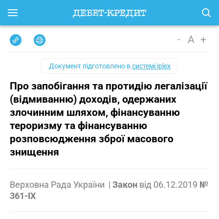
-
A
+
Документ підготовлено в
системі iplex
Про запобігання та протидію легалізації
(відмиванню) доходів, одержаних
злочинним шляхом, фінансуванню
тероризму та фінансуванню
розповсюдження зброї масового
знищення
Верховна Рада України
|
Закон
від
06.12.2019
№
361-IX