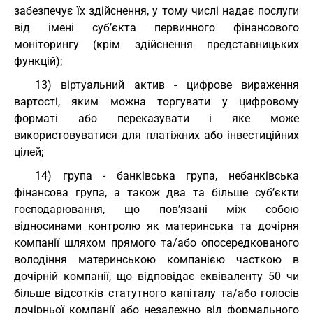
забезпечує їх здійснення, у тому числі надає послуги
від імені суб’єкта первинного фінансового
моніторингу (крім здійснення представницьких
функцій);
13) віртуальний актив - цифрове вираження
вартості, яким можна торгувати у цифровому
форматі або переказувати і яке може
використовуватися для платіжних або інвестиційних
цілей;
14) група - банківська група, небанківська
фінансова група, а також два та більше суб’єкти
господарювання, що пов’язані між собою
відносинами контролю як материнська та дочірня
компанії шляхом прямого та/або опосередкованого
володіння материнською компанією часткою в
дочірній компанії, що відповідає еквіваленту 50 чи
більше відсотків статутного капіталу та/або голосів
дочірньої компанії або незалежно від формального