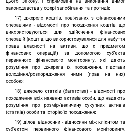
цього Закону, і спрямовані на виконання вимог
законодавства у сфері запобігання та протидії;
17) джерело коштів, пов’язаних з фінансовими
операціями - відомості про походження коштів, що
використовуються для здійснення фінансових
операцій (коштів, що використовувалися для набуття
права власності на активи, що є предметом
фінансових операцій) за допомогою суб’єкта
первинного фінансового моніторингу, які дають
розуміння про джерела їх походження, підстави
володіння/розпорядження ними (прав на них)
особою;
18) джерело статків (багатства) - відомості про
походження всіх наявних активів особи, що надають
розуміння про розмір/величину сукупних активів
(статків) особи та історію їх походження;
19) ділові відносини - відносини між клієнтом та
суб’єктом первинного фінансового моніторингу,