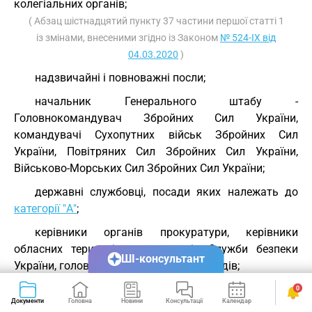
колегіальних органів;
( Абзац шістнадцятий пункту 37 частини першої статті 1
із змінами, внесеними згідно із Законом
№ 524-IX від
04.03.2020
)
надзвичайні і повноважні посли;
начальник Генерального штабу -
Головнокомандувач Збройних Сил України,
командувачі Сухопутних військ Збройних Сил
України, Повітряних Сил Збройних Сил України,
Військово-Морських Сил Збройних Сил України;
державні службовці, посади яких належать до
категорії "А"
;
керівники органів прокуратури, керівники
обласних територіальних органів Служби безпеки
ШІ-консультант
України, голови та судді апеляційних судів;
керівники адміністративних, управлінських чи
0
Документи
Головна
Новини
Консультації
Календар
Сервіси
наглядових органів державних та казенних