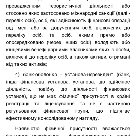
провадженням терористичної діяльності або
стосовно яких застосовано міжнародні санкції (далі -
перелік осіб), осіб, які здійснюють фінансові операції
від імені або за дорученням осіб, включених до
переліку осіб, та осіб, якими прямо або
опосередковано (через інших осіб) володіють або
кінцевими бенефіціарними власниками яких є особи,
включені до переліку осіб, а також активи, отримані
від таких активів;
4) банк-оболонка - установа-нерезидент (банк,
інша фінансова установа, установа, що здійснює
діяльність, подібну до діяльності фінансових
установ), що не має фізичної присутності в країні
реєстрації та ліцензування та не є частиною
регульованої фінансової групи, що підлягає
ефективному консолідованому нагляду.
Наявністю фізичної присутності вважається
фактичне розміщення і функціонування в країні