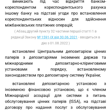
виникають під час відкриття банком-
кореспондентом кореспондентського рахунка
іншому банку на підставі угоди про встановлення
кореспондентських відносин для здійснення
міжбанківських платіжних операцій;
( Абзац другий пункту 32 частини першої статті 1 в
редакції Закону
№ 1591-IX від 30.06.2021
- вводиться в
дію з 01.08.2022 )
встановлені Центральним депозитарієм цінних
паперів з депозитаріями іноземних держав та
міжнародними депозитарно-кліринговими
установами в порядку, встановленому
законодавством про депозитарну систему України;
встановлені депозитарною установою з
іноземною фінансовою установою, що є членом
Міжнародної асоціації для системи з питань
обслуговування цінних паперів (ISSA), на підставі
договору про надання послуг з обслуговування