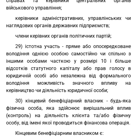
справах та керівники центральних органів
військового управління;
керівники адміністративних, управлінських чи
наглядових органів державних підприємств;
члени керівних органів політичних партій;
29) істотна участь - пряме або опосередковане
володіння однією особою самостійно чи спільно з
іншими особами часткою у розмірі 10 і більше
відсотків статутного капіталу або прав голосу в
юридичній особі або незалежна від формального
володіння можливість значного впливу на
керівництво чи діяльність юридичної особи;
30) кінцевий бенефіціарний власник - будь-яка
фізична особа, яка здійснює вирішальний вплив
(контроль) на діяльність клієнта та/або фізичну
особу, від імені якої проводиться фінансова операція.
Кінцевим бенефіціарним власником є: