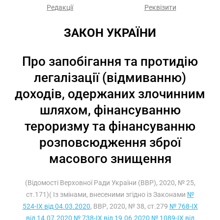
Редакції
Реквізити
ЗАКОН УКРАЇНИ
Про запобігання та протидію
легалізації (відмиванню)
доходів, одержаних злочинним
шляхом, фінансуванню
тероризму та фінансуванню
розповсюдження зброї
масового знищення
(Відомості Верховної Ради України (ВВР), 2020, № 25,
ст.171)( Із змінами, внесеними згідно із Законами
№
524-IX від 04.03.2020
, ВВР, 2020, № 38, ст.279
№ 768-IX
від 14.07.2020
№ 738-IX від 19.06.2020
№ 1089-IX від