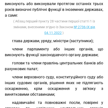
виконують або виконували протягом останніх трьох
років визначні публічні функції в іноземних державах,
а саме:
( Абзац перший пункту 28 частини першої статті 1 із
змінами, внесеними згідно із Законом
№ 2736-IX від
04.11.2022
)
глава держави, уряду, міністри (заступники);
члени парламенту або інших органів, що
виконують функції законодавчого органу держави;
голови та члени правлінь центральних банків або
рахункових палат;
члени верховного суду, конституційного суду або
інших судових органів, рішення яких не підлягають
оскарженню, крім оскарження у зв’язку з
винятковими обставинами;
надзвичайні та повноважні посли, повірені у