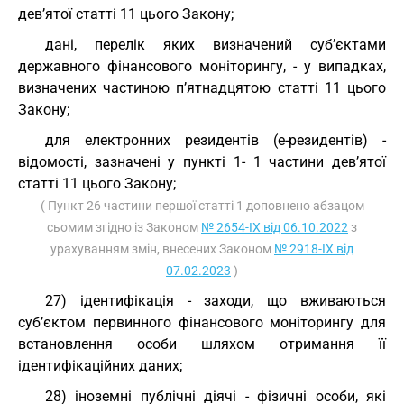
дев’ятої статті 11 цього Закону;
дані, перелік яких визначений суб’єктами
державного фінансового моніторингу, - у випадках,
визначених частиною п’ятнадцятою статті 11 цього
Закону;
для електронних резидентів (е-резидентів) -
відомості, зазначені у пункті 1- 1 частини дев’ятої
статті 11 цього Закону;
( Пункт 26 частини першої статті 1 доповнено абзацом
сьомим згідно із Законом
№ 2654-IX від 06.10.2022
з
урахуванням змін, внесених Законом
№ 2918-IX від
07.02.2023
)
27) ідентифікація - заходи, що вживаються
суб’єктом первинного фінансового моніторингу для
встановлення особи шляхом отримання її
ідентифікаційних даних;
28) іноземні публічні діячі - фізичні особи, які