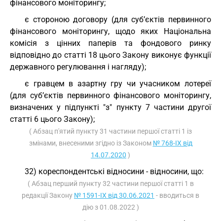
фінансового моніторингу;
є стороною договору (для суб’єктів первинного
фінансового моніторингу, щодо яких Національна
комісія з цінних паперів та фондового ринку
відповідно до статті 18 цього Закону виконує функції
державного регулювання і нагляду);
є гравцем в азартну гру чи учасником лотереї
(для суб’єктів первинного фінансового моніторингу,
визначених у підпункті "з" пункту 7 частини другої
статті 6 цього Закону);
( Абзац п'ятий пункту 31 частини першої статті 1 із
змінами, внесеними згідно із Законом
№ 768-IX від
14.07.2020
)
32) кореспондентські відносини - відносини, що:
( Абзац перший пункту 32 частини першої статті 1 в
редакції Закону
№ 1591-IX від 30.06.2021
- вводиться в
дію з 01.08.2022 )