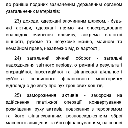
до раніше поданих зазначеним державним органом
узагальнених матеріалів;
23) доходи, одержані злочинним шляхом, - будь-
які активи, одержані прямо чи опосередковано
внаслідок вчинення злочину, зокрема валютні
цінності, рухоме та нерухоме майно, майнові та
немайнові права, незалежно від їх вартості;
24) загальний річний оборот - загальні
надходження звітного періоду, отримані в результаті
операційної, інвестиційної та фінансової діяльності
суб’єкта первинного фінансового моніторингу
відповідно до звіту про рух грошових коштів;
25) замороження активів - заборона на
здійснення платіжної операції, конвертування,
розміщення, руху активів, пов’язаних з тероризмом
та його фінансуванням, розповсюдженням зброї
масового знищення та його фінансуванням, на основі