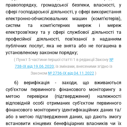
правопорядку, громадської безпеки, власності, у
сфері господарської діяльності, у сфері використання
електронно-обчислювальних машин (комп’ютерів),
систем та комп’ютерних мереж і мереж
електрозв’язку та у сфері службової діяльності та
професійної діяльності, пов’язаної з наданням
публічних послуг, яка не знята або не погашена в
установленому законом порядку;
( Пункт 5 частини першої статті 1 в редакції Закону
№
738-IX від 19.06.2020
; із змінами, внесеними згідно із
Законом
№ 2736-IX від 04.11.2022
)
6) верифікація - заходи, що вживаються
суб’єктом первинного фінансового моніторингу з
метою перевірки (підтвердження) належності
відповідній особі отриманих суб’єктом первинного
фінансового моніторингу ідентифікаційних даних та/
або з метою підтвердження даних, що дають змогу
встановити кінцевих бенефіціарних власників чи їх