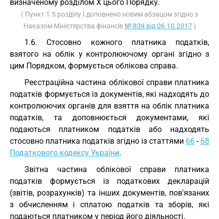
визначеному розділом Х цього Порядку.
( Пункт 1.5 розділу I доповнено новим абзацом згідно з
Наказом Міністерства фінансів
№ 839 від 06.10.2017
)
1.6. Стосовно кожного платника податків,
взятого на облік у контролюючому органі згідно з
цим Порядком, формується облікова справа.
Реєстраційна частина облікової справи платника
податків формується із документів, які надходять до
контролюючих органів для взяття на облік платника
податків, та доповнюється документами, які
подаються платником податків або надходять
стосовно платника податків згідно із статтями
66
-
68
Податкового кодексу України
.
Звітна частина облікової справи платника
податків формується із податкових декларацій
(звітів, розрахунків) та інших документів, пов'язаних
з обчисленням і сплатою податків та зборів, які
подаються платником у період його діяльності.