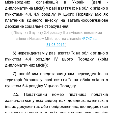
міжнародних організацій в Україні (далі -
дипломатична місія) у разі взяття їх на облік згідно з
пунктами 4.4, 4.9 розділу IV цього Порядку або як
платників єдиного внеску на загальнообов’язкове
державне соціальне страхування;
( Підпункт 5 пункту 2.4 розділу ІІ із змінами, внесеними
згідно з Наказом Міністерства фінансів
№ 747 від
31.08.2015
)
6) нерезидентам у разі взяття їх на облік згідно з
пунктом 4.4 розділу IV цього Порядку (крім
дипломатичних місій);
7) постійним представництвам нерезидентів на
території України у разі взяття їх на облік згідно з
пунктом 5.4 розділу V цього Порядку.
2.5. Податковий номер платника податків
зазначається у всіх свідоцтвах, довідках, патентах, в
інших документах або повідомленнях, що видаються
платнику податків, у всіх податкових деклараціях