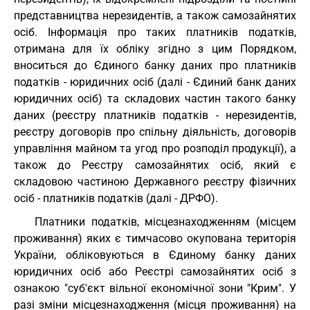
представництва нерезидентів, а також самозайнятих
осіб. Інформація про таких платників податків,
отримана для їх обліку згідно з цим Порядком,
вноситься до Єдиного банку даних про платників
податків - юридичних осіб (далі - Єдиний банк даних
юридичних осіб) та складових частин такого банку
даних (реєстру платників податків - нерезидентів,
реєстру договорів про спільну діяльність, договорів
управління майном та угод про розподіл продукції), а
також до Реєстру самозайнятих осіб, який є
складовою частиною Державного реєстру фізичних
осіб - платників податків (далі - ДРФО).
Платники податків, місцезнаходженням (місцем
проживання) яких є тимчасово окупована територія
України, обліковуються в Єдиному банку даних
юридичних осіб або Реєстрі самозайнятих осіб з
ознакою "суб'єкт вільної економічної зони "Крим". У
разі зміни місцезнаходження (місця проживання) на