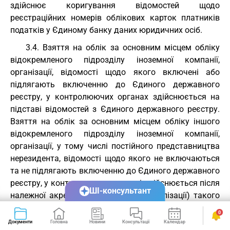
здійснює коригування відомостей щодо
реєстраційних номерів облікових карток платників
податків у Єдиному банку даних юридичних осіб.
3.4. Взяття на облік за основним місцем обліку
відокремленого підрозділу іноземної компанії,
організації, відомості щодо якого включені або
підлягають включенню до Єдиного державного
реєстру, у контролюючих органах здійснюється на
підставі відомостей з Єдиного державного реєстру.
Взяття на облік за основним місцем обліку іншого
відокремленого підрозділу іноземної компанії,
організації, у тому числі постійного представництва
нерезидента, відомості щодо якого не включаються
та не підлягають включенню до Єдиного державного
реєстру, у контролюючому органі здійснюється після
ШІ-консультант
належної акредитації (реєстрації, легалізації) такого
підрозділу на території України згідно із законом:
0
( Абзац перший пункту 3.4 розділу III із змінами,
Документи
Головна
Новини
Консультації
Календар
Сервіси