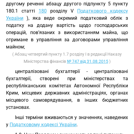
другому реченні абзацу другого підпункту 5 пункту
180.1 статті
180
розділу V
Податкового кодексу
України
), яка веде окремий податковий облік з
податку на додану вартість щодо господарських
операцій, пов’язаних з використанням майна, що
отримане в управління за договорами управління
майном;
( Абзац четвертий пункту 1.7 розділу І в редакції Наказу
Міністерства фінансів
№ 747 від 31.08.2015
)
централізовані бухгалтерії - централізовані
бухгалтерії, створені при міністерствах та
республіканських комітетах Автономної Республіки
Крим, місцевих державних адміністраціях, органах
місцевого самоврядування, в інших бюджетних
установах.
Інші терміни вживаються у значеннях, наведених
у
Податковому кодексі України
.