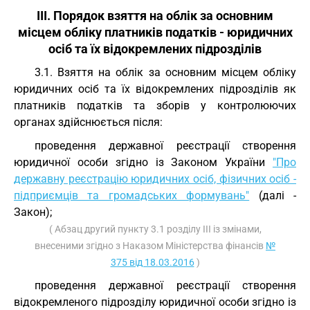
III. Порядок взяття на облік за основним
місцем обліку платників податків - юридичних
осіб та їх відокремлених підрозділів
3.1. Взяття на облік за основним місцем обліку
юридичних осіб та їх відокремлених підрозділів як
платників податків та зборів у контролюючих
органах здійснюється після:
проведення державної реєстрації створення
юридичної особи згідно із Законом України
"Про
державну реєстрацію юридичних осіб, фізичних осіб -
підприємців та громадських формувань"
(далі -
Закон);
( Абзац другий пункту 3.1 розділу III із змінами,
внесеними згідно з Наказом Міністерства фінансів
№
375 від 18.03.2016
)
проведення державної реєстрації створення
відокремленого підрозділу юридичної особи згідно із