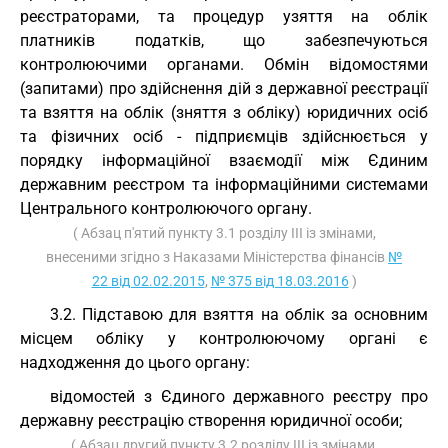
реєстраторами, та процедур узяття на облік
платників податків, що забезпечуються
контролюючими органами. Обмін відомостями
(запитами) про здійснення дій з державної реєстрації
та взяття на облік (зняття з обліку) юридичних осіб
та фізичних осіб - підприємців здійснюється у
порядку інформаційної взаємодії між Єдиним
державним реєстром та інформаційними системами
Центрального контролюючого органу.
( Абзац п'ятий пункту 3.1 розділу III із змінами,
внесеними згідно з Наказами Міністерства фінансів
№
22 від 02.02.2015
,
№ 375 від 18.03.2016
)
3.2. Підставою для взяття на облік за основним
місцем обліку у контролюючому органі є
надходження до цього органу:
відомостей з Єдиного державного реєстру про
державну реєстрацію створення юридичної особи;
( Абзац другий пункту 3.2 розділу III із змінами,