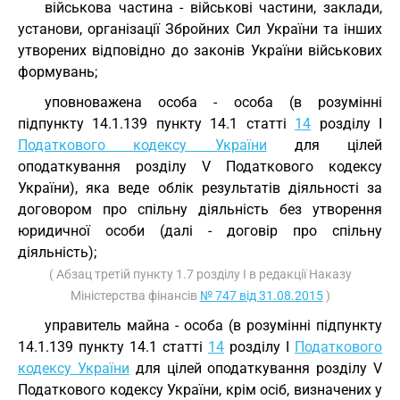
військова частина - військові частини, заклади,
установи, організації Збройних Сил України та інших
утворених відповідно до законів України військових
формувань;
уповноважена особа - особа (в розумінні
підпункту 14.1.139 пункту 14.1 статті
14
розділу І
Податкового кодексу України
для цілей
оподаткування розділу V Податкового кодексу
України), яка веде облік результатів діяльності за
договором про спільну діяльність без утворення
юридичної особи (далі - договір про спільну
діяльність);
( Абзац третій пункту 1.7 розділу І в редакції Наказу
Міністерства фінансів
№ 747 від 31.08.2015
)
управитель майна - особа (в розумінні підпункту
14.1.139 пункту 14.1 статті
14
розділу І
Податкового
кодексу України
для цілей оподаткування розділу V
Податкового кодексу України, крім осіб, визначених у