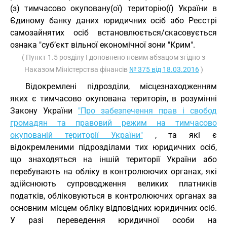
(з) тимчасово окуповану(ої) територію(ї) України в
Єдиному банку даних юридичних осіб або Реєстрі
самозайнятих осіб встановлюється/скасовується
ознака "суб’єкт вільної економічної зони "Крим".
( Пункт 1.5 розділу I доповнено новим абзацом згідно з
Наказом Міністерства фінансів
№ 375 від 18.03.2016
)
Відокремлені підрозділи, місцезнаходженням
яких є тимчасово окупована територія, в розумінні
Закону України
"Про забезпечення прав і свобод
громадян та правовий режим на тимчасово
окупованій території України"
, та які є
відокремленими підрозділами тих юридичних осіб,
що знаходяться на іншій території України або
перебувають на обліку в контролюючих органах, які
здійснюють супроводження великих платників
податків, обліковуються в контролюючих органах за
основним місцем обліку відповідних юридичних осіб.
У разі переведення юридичної особи на