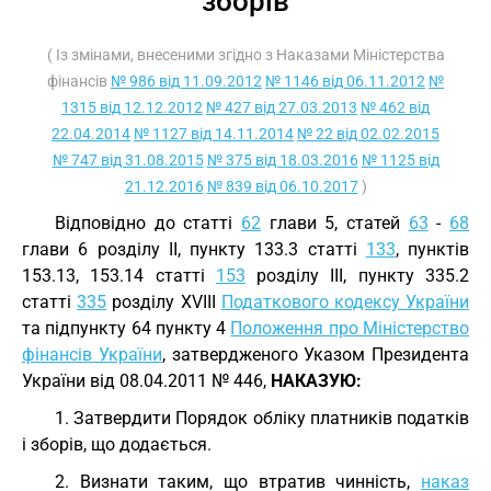
зборів
( Із змінами, внесеними згідно з Наказами Міністерства
фінансів
№ 986 від 11.09.2012
№ 1146 від 06.11.2012
№
1315 від 12.12.2012
№ 427 від 27.03.2013
№ 462 від
22.04.2014
№ 1127 від 14.11.2014
№ 22 від 02.02.2015
№ 747 від 31.08.2015
№ 375 від 18.03.2016
№ 1125 від
21.12.2016
№ 839 від 06.10.2017
)
Відповідно до статті
62
глави 5, статей
63
-
68
глави 6 розділу II, пункту 133.3 статті
133
, пунктів
153.13, 153.14 статті
153
розділу III, пункту 335.2
статті
335
розділу XVIII
Податкового кодексу України
та підпункту 64 пункту 4
Положення про Міністерство
фінансів України
, затвердженого Указом Президента
України від 08.04.2011 № 446,
НАКАЗУЮ:
1. Затвердити Порядок обліку платників податків
і зборів, що додається.
2. Визнати таким, що втратив чинність,
наказ