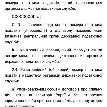
номера платника податків, який присвоюється
органом державної податкової служби:
ООООООООК, де:
О...О - значення податкового номера платника
податків (8 розрядів) з діапазону номерів, який
визначає центральний орган державної податкової
служби;
К - контрольний розряд, який формується за
алгоритмом, визначеним центральним органом
державної податкової служби.
2.4. Реєстраційний (обліковий) номер платника
податків надається органами державної податкової
служби:
а) уповноваженим особам договорів про спільну
діяльність на території України без створення
юридичної особи при взятті на облік договору згідно
з цим Порядком;