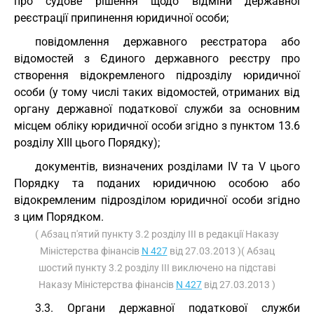
про судове рішення щодо відміни державної
реєстрації припинення юридичної особи;
повідомлення державного реєстратора або
відомостей з Єдиного державного реєстру про
створення відокремленого підрозділу юридичної
особи (у тому числі таких відомостей, отриманих від
органу державної податкової служби за основним
місцем обліку юридичної особи згідно з пунктом 13.6
розділу XIII цього Порядку);
документів, визначених розділами IV та V цього
Порядку та поданих юридичною особою або
відокремленим підрозділом юридичної особи згідно
з цим Порядком.
( Абзац п'ятий пункту 3.2 розділу III в редакції Наказу
Міністерства фінансів
N 427
від 27.03.2013 )( Абзац
шостий пункту 3.2 розділу III виключено на підставі
Наказу Міністерства фінансів
N 427
від 27.03.2013 )
3.3. Органи державної податкової служби