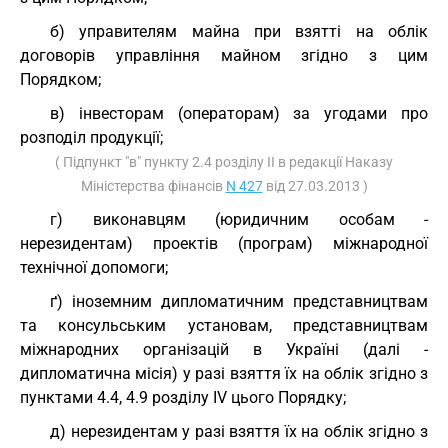
б) управителям майна при взятті на облік
договорів управління майном згідно з цим
Порядком;
в) інвесторам (операторам) за угодами про
розподіл продукції;
( Підпункт "в" пункту 2.4 розділу II в редакції Наказу
Міністерства фінансів
N 427
від 27.03.2013 )
г) виконавцям (юридичним особам -
нерезидентам) проектів (програм) міжнародної
технічної допомоги;
ґ) іноземним дипломатичним представництвам
та консульським установам, представництвам
міжнародних організацій в Україні (далі -
дипломатична місія) у разі взяття їх на облік згідно з
пунктами 4.4, 4.9 розділу IV цього Порядку;
д) нерезидентам у разі взяття їх на облік згідно з