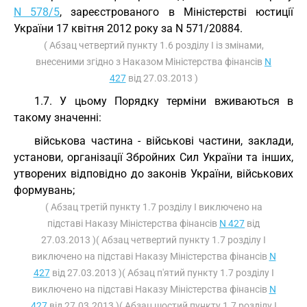
N 578/5
, зареєстрованого в Міністерстві юстиції
України 17 квітня 2012 року за N 571/20884.
( Абзац четвертий пункту 1.6 розділу I із змінами,
внесеними згідно з Наказом Міністерства фінансів
N
427
від 27.03.2013 )
1.7. У цьому Порядку терміни вживаються в
такому значенні:
військова частина - військові частини, заклади,
установи, організації Збройних Сил України та інших,
утворених відповідно до законів України, військових
формувань;
( Абзац третій пункту 1.7 розділу I виключено на
підставі Наказу Міністерства фінансів
N 427
від
27.03.2013 )( Абзац четвертий пункту 1.7 розділу I
виключено на підставі Наказу Міністерства фінансів
N
427
від 27.03.2013 )( Абзац п'ятий пункту 1.7 розділу I
виключено на підставі Наказу Міністерства фінансів
N
427
від 27.03.2013 )( Абзац шостий пункту 1.7 розділу I