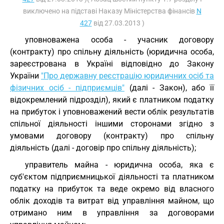
виключено на підставі Наказу Міністерства фінансів
N
427
від 27.03.2013 )
уповноважена особа - учасник договору
(контракту) про спільну діяльність (юридична особа,
зареєстрована в Україні відповідно до Закону
України
"Про державну реєстрацію юридичних осіб та
фізичних осіб - підприємців"
(далі - Закон), або її
відокремлений підрозділ), який є платником податку
на прибуток і уповноважений вести облік результатів
спільної діяльності іншими сторонами згідно з
умовами договору (контракту) про спільну
діяльність (далі - договір про спільну діяльність);
управитель майна - юридична особа, яка є
суб'єктом підприємницької діяльності та платником
податку на прибуток та веде окремо від власного
облік доходів та витрат від управління майном, що
отримано ним в управління за договорами