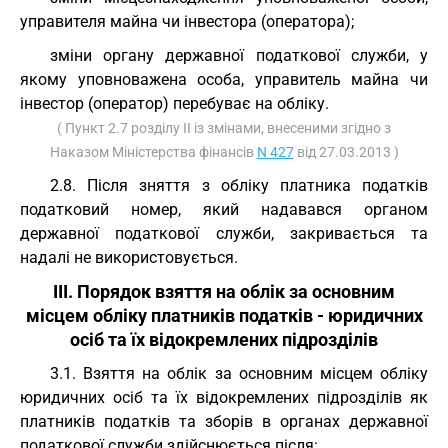
управителя майна чи інвестора (оператора);
зміни органу державної податкової служби, у
якому уповноважена особа, управитель майна чи
інвестор (оператор) перебуває на обліку.
( Пункт 2.7 розділу II із змінами, внесеними згідно з
Наказом Міністерства фінансів
N 427
від 27.03.2013 )
2.8. Після зняття з обліку платника податків
податковий номер, який надавався органом
державної податкової служби, закривається та
надалі не використовується.
III. Порядок взяття на облік за основним
місцем обліку платників податків - юридичних
осіб та їх відокремлених підрозділів
3.1. Взяття на облік за основним місцем обліку
юридичних осіб та їх відокремлених підрозділів як
платників податків та зборів в органах державної
податкової служби здійснюється після: