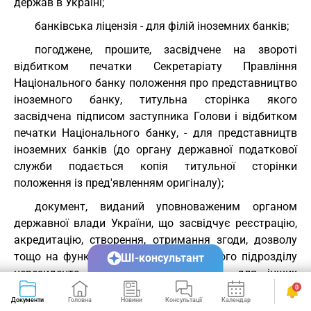
держав в Україні;
банківська ліцензія - для філій іноземних банків;
погоджене, прошите, засвідчене на звороті
відбитком печатки Секретаріату Правління
Національного банку положення про представництво
іноземного банку, титульна сторінка якого
засвідчена підписом заступника Голови і відбитком
печатки Національного банку, - для представництв
іноземних банків (до органу державної податкової
служби подається копія титульної сторінки
положення із пред'явленням оригіналу);
документ, виданий уповноваженим органом
державної влади України, що засвідчує реєстрацію,
акредитацію, створення, отримання згоди, дозволу
тощо на функціонування відокремленого підрозділу
ШІ-консультант
нерезидента на території України, - для інших
відокремлених підрозділів нерезидентів.
0
Документи
Головна
Новини
Консультації
Календар
Сервіси