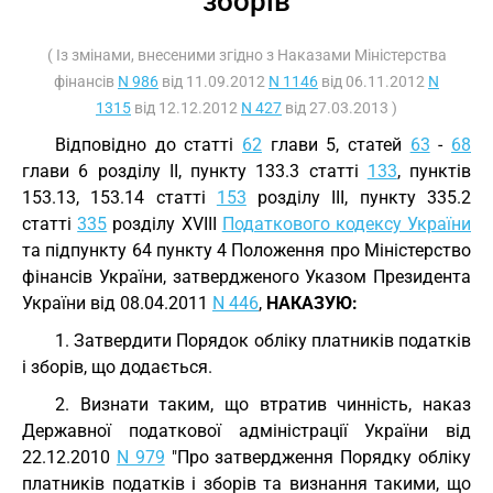
зборів
( Із змінами, внесеними згідно з Наказами Міністерства
фінансів
N 986
від 11.09.2012
N 1146
від 06.11.2012
N
1315
від 12.12.2012
N 427
від 27.03.2013 )
Відповідно до статті
62
глави 5, статей
63
-
68
глави 6 розділу II, пункту 133.3 статті
133
, пунктів
153.13, 153.14 статті
153
розділу III, пункту 335.2
статті
335
розділу XVIII
Податкового кодексу України
та підпункту 64 пункту 4 Положення про Міністерство
фінансів України, затвердженого Указом Президента
України від 08.04.2011
N 446
,
НАКАЗУЮ:
1. Затвердити Порядок обліку платників податків
і зборів, що додається.
2. Визнати таким, що втратив чинність, наказ
Державної податкової адміністрації України від
22.12.2010
N 979
"Про затвердження Порядку обліку
платників податків і зборів та визнання такими, що