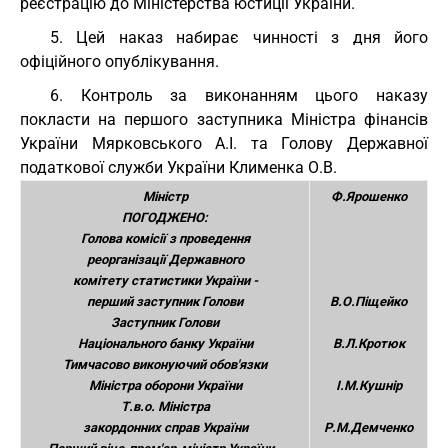
реєстрацію до Міністерства юстиції України.
5. Цей наказ набирає чинності з дня його
офіційного опублікування.
6. Контроль за виконанням цього наказу
покласти на першого заступника Міністра фінансів
України Мярковського А.І. та Голову Державної
податкової служби України Клименка О.В.
Міністр
Ф.Ярошенко
ПОГОДЖЕНО:
Голова комісії з проведення
реорганізації Державного
комітету статистики України -
перший заступник Голови
В.О.Піщейко
Заступник Голови
Національного банку України
В.Л.Кротюк
Тимчасово виконуючий обов'язки
Міністра оборони України
І.М.Кушнір
Т.в.о. Міністра
закордонних справ України
Р.М.Демченко