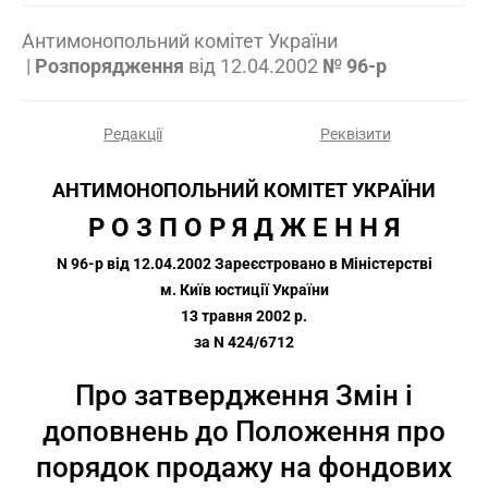
Антимонопольний комітет України
|
Розпорядження
від
12.04.2002
№ 96-р
Редакції
Реквізити
АНТИМОНОПОЛЬНИЙ КОМІТЕТ УКРАЇНИ
Р О З П О Р Я Д Ж Е Н Н Я
N 96-р від 12.04.2002 Зареєстровано в Міністерстві
м. Київ юстиції України
13 травня 2002 р.
за N 424/6712
Про затвердження Змін і
доповнень до Положення про
порядок продажу на фондових