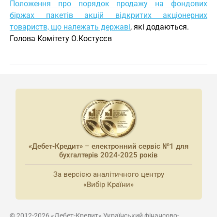
Положення про порядок продажу на фондових
біржах пакетів акцій відкритих акціонерних
товариств, що належать державі
, які додаються.
Голова Комітету О.Костусєв
«Дебет-Кредит» – електронний сервіс №1 для
бухгалтерів 2024-2025 років
За версією аналітичного центру
«Вибір Країни»
© 2012-2026 «Дебет-Кредит» Український фінансово-