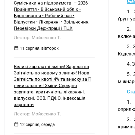
Ста
Сумісники на підприємстві – 2026
Прийняття • Військовий облік •
1. 
Бронювання • Робочий час •
ґрунту
Відпустки • Лікарняні • Звільнення.
Перевірки Держпраці і ТЦК
2. 
включа
Лектор: Мойсеєнко Т.
3. 
11 серпня, вівторок
Кодекс
4. 
Великі зарплатні зміни! Зарплатна
Звітність по-новому з липня! Нова
5. 
Звітність по квоті 4% та внеску за її
міжнаро
невиконання! Зміни Середня
Ста
зарплата: критичність, лікарняні,
відпускні. ЄСВ, ПДФО, індексація
1. 
зарплати
оприлюд
Лектор: Мойсеєнко Т.
2. 
12 серпня, середа
криміна