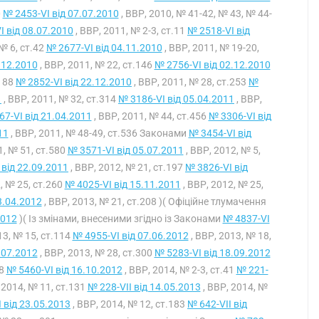
0
№ 2453-VI від 07.07.2010
, ВВР, 2010, № 41-42, № 43, № 44-
I від 08.07.2010
, ВВР, 2011, № 2-3, ст.11
№ 2518-VI від
 № 6, ст.42
№ 2677-VI від 04.11.2010
, ВВР, 2011, № 19-20,
.12.2010
, ВВР, 2011, № 22, ст.146
№ 2756-VI від 02.12.2010
.188
№ 2852-VI від 22.12.2010
, ВВР, 2011, № 28, ст.253
№
1
, ВВР, 2011, № 32, ст.314
№ 3186-VI від 05.04.2011
, ВВР,
7-VI від 21.04.2011
, ВВР, 2011, № 44, ст.456
№ 3306-VI від
11
, ВВР, 2011, № 48-49, ст.536 Законами
№ 3454-VI від
1, № 51, ст.580
№ 3571-VI від 05.07.2011
, ВВР, 2012, № 5,
 від 22.09.2011
, ВВР, 2012, № 21, ст.197
№ 3826-VI від
, № 25, ст.260
№ 4025-VI від 15.11.2011
, ВВР, 2012, № 25,
3.04.2012
, ВВР, 2013, № 21, ст.208 )( Офіційне тлумачення
2012
)( Із змінами, внесеними згідно із Законами
№ 4837-VI
13, № 15, ст.114
№ 4955-VI від 07.06.2012
, ВВР, 2013, № 18,
.07.2012
, ВВР, 2013, № 28, ст.300
№ 5283-VI від 18.09.2012
88
№ 5460-VI від 16.10.2012
, ВВР, 2014, № 2-3, ст.41
№ 221-
 2014, № 11, ст.131
№ 228-VII від 14.05.2013
, ВВР, 2014, №
 від 23.05.2013
, ВВР, 2014, № 12, ст.183
№ 642-VII від