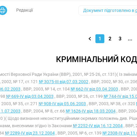
Редакції
Документ підготовлено в
1
2
3
...
КРИМІНАЛЬНИЙ КОД
мості Верховної Ради України (ВВР), 2001, № 25-26, ст.131)( Із змін
 2002, № 17, ст.121
№ 3075-III від 07.03.2002
, ВВР, 2002, № 30, ст.20
06.02.2003
, ВВР, 2003, № 14, ст.104
№ 662-IV від 03.04.2003
, ВВР, 20
198
№ 669-IV від 03.04.2003
, ВВР, 2003, № 26, ст.199
№ 744-IV від 15.
 2003, № 35, ст.271
№ 908-IV від 05.06.2003
, ВВР, 2003, № 38, ст.320
11.07.2003
, ВВР, 2004, № 8, ст.66
№ 1626-IV від 18.03.2004
, ВВР, 200
30 )( Щодо визнання неконституційними окремих положень див. Ріш
інами, внесеними згідно із Законами
№ 2252-IV від 16.12.2004
, ВВР, 
134
№ 2289-IV від 23.12.2004
, ВВР, 2005, № 6, ст.139
№ 2308-IV від 11