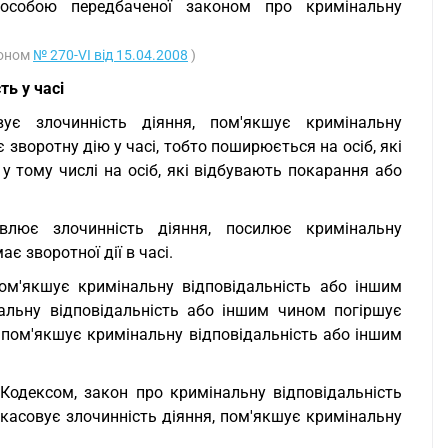
особою передбаченої законом про кримінальну
коном
№ 270-VI від 15.04.2008
)
ть у часі
вує злочинність діяння, пом'якшує кримінальну
зворотну дію у часі, тобто поширюється на осіб, які
у тому числі на осіб, які відбувають покарання або
овлює злочинність діяння, посилює кримінальну
є зворотної дії в часі.
пом'якшує кримінальну відповідальність або іншим
альну відповідальність або іншим чином погіршує
о пом'якшує кримінальну відповідальність або іншим
Кодексом, закон про кримінальну відповідальність
 скасовує злочинність діяння, пом'якшує кримінальну