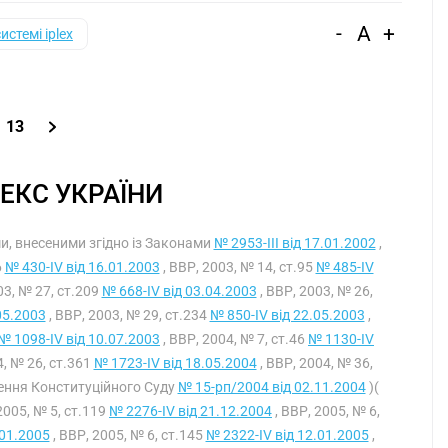
-
A
+
системі iplex
13
ЕКС УКРАЇНИ
ами, внесеними згідно із Законами
№ 2953-III від 17.01.2002
,
6
№ 430-IV від 16.01.2003
, ВВР, 2003, № 14, ст.95
№ 485-IV
03, № 27, ст.209
№ 668-IV від 03.04.2003
, ВВР, 2003, № 26,
05.2003
, ВВР, 2003, № 29, ст.234
№ 850-IV від 22.05.2003
,
№ 1098-IV від 10.07.2003
, ВВР, 2004, № 7, ст.46
№ 1130-IV
4, № 26, ст.361
№ 1723-IV від 18.05.2004
, ВВР, 2004, № 36,
ення Конституційного Суду
№ 15-рп/2004 від 02.11.2004
)(
2005, № 5, ст.119
№ 2276-IV від 21.12.2004
, ВВР, 2005, № 6,
.01.2005
, ВВР, 2005, № 6, ст.145
№ 2322-IV від 12.01.2005
,