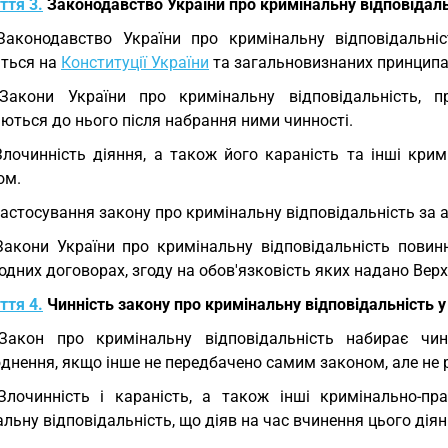
ття 3.
Законодавство України про кримінальну відповідаль
Законодавство України про кримінальну відповідальні
ється на
Конституції України
та загальновизнаних принципа
Закони України про кримінальну відповідальність, п
ються до нього після набрання ними чинності.
Злочинність діяння, а також його караність та інші кри
ом.
Застосування закону про кримінальну відповідальність за 
Закони України про кримінальну відповідальність повин
дних договорах, згоду на обов'язковість яких надано Вер
ття 4.
Чинність закону про кримінальну відповідальність у
Закон про кримінальну відповідальність набирає чин
нення, якщо інше не передбачено самим законом, але не р
Злочинність і караність, а також інші кримінально-п
льну відповідальність, що діяв на час вчинення цього діян