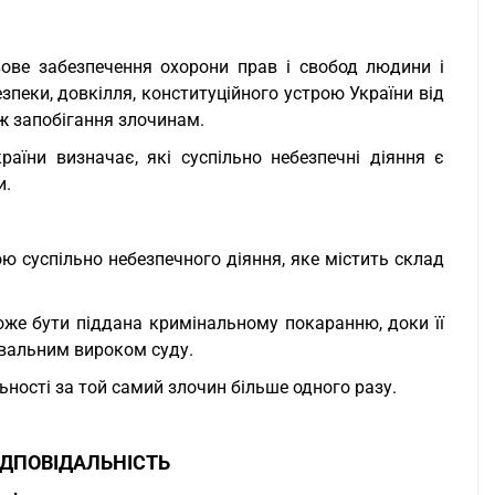
ове забезпечення охорони прав і свобод людини і
зпеки, довкілля, конституційного устрою України від
ож запобігання злочинам.
аїни визначає, які суспільно небезпечні діяння є
и.
ю суспільно небезпечного діяння, яке містить склад
оже бути піддана кримінальному покаранню, доки її
увальним вироком суду.
ьності за той самий злочин більше одного разу.
ІДПОВІДАЛЬНІСТЬ