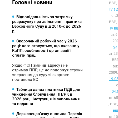
Головні новини
ВВР, 
IV ві
ст.
Відповідальність за затримку
розрахунку при звільненні: практика
ВВР, 
Верховного Суду від 2010-х до 2026
IV в
р.
ст.
Скорочений робочий час у 2026
200
році: кого стосується, що вказано у
24
КзПП, особливості організації і
ст.2
оплати праці
ВВР
Якщо ФОП змінив адресу і не
ви
отримав ППР, це не подовжує строки
2009,
звернення до суду зі скаргою:
19.0
постанова ВС
Таблиця даних платника ПДВ для
04.
уникнення блокування ПН/РК в
ст.6
2026 році: інструкція із заповнення
та подання
, ВВР
ві
Держспецзв’язку оновила Перелік
ст.1