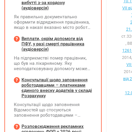
10.1
вибутті з-за кордону
(аудіоверсія)
VII в
Як правильно документально
оформити відрядження працівника,
якщо в наказі вказано місто роботи
21
в Україні, але виліт фактично
ст.3
відбувся з іншої країни (де
Виплати, окрім допомоги від
працівник працював дистанційно),
, В
ПФУ, у разі смерті працівника
та чи впливає ця розбіжність на
(аудіоверсія)
1261-
відшкодування витрат і
2014
На підприємстві помер працівник,
оподаткування?
що був на лікарняному. Яку
VII
неоподатковувану допомогу може
2014
надати підприємство крім допомоги
від 
від ПФУ? Кому і як виплатити
Консультації щодо заповнення
лікарняні, що прийшли на рахунок
роботодавцями – платниками
підприємства, та розрахункові
єдиного внеску додатків у складі
12.
(компенсація за невикористані дні
Розрахунку
відпустки)?
Консультації щодо заповнення
Відомостей що стосуються
заповнення роботодавцями –
платниками єдиного внеску
додатків Д1, Д2, Д3, Д5 та Д6 у складі
Розповсюдження рекламних
Розрахунку ЮО та додатків ФІЗ-Д1,
оголошень ФОП у 2026 році: