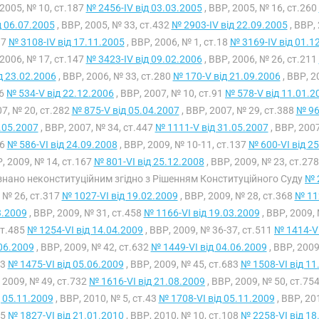
2005, № 10, ст.187
№ 2456-IV від 03.03.2005
, ВВР, 2005, № 16, ст.260
д 06.07.2005
, ВВР, 2005, № 33, ст.432
№ 2903-IV від 22.09.2005
, ВВР,
37
№ 3108-IV від 17.11.2005
, ВВР, 2006, № 1, ст.18
№ 3169-IV від 01.1
2006, № 17, ст.147
№ 3423-IV від 09.02.2006
, ВВР, 2006, № 26, ст.211
ід 23.02.2006
, ВВР, 2006, № 33, ст.280
№ 170-V від 21.09.2006
, ВВР, 2
96
№ 534-V від 22.12.2006
, ВВР, 2007, № 10, ст.91
№ 578-V від 11.01.2
7, № 20, ст.282
№ 875-V від 05.04.2007
, ВВР, 2007, № 29, ст.388
№ 96
.05.2007
, ВВР, 2007, № 34, ст.447
№ 1111-V від 31.05.2007
, ВВР, 200
36
№ 586-VI від 24.09.2008
, ВВР, 2009, № 10-11, ст.137
№ 600-VI від 2
, 2009, № 14, ст.167
№ 801-VI від 25.12.2008
, ВВР, 2009, № 23, ст.27
знано неконституційним згідно з Рішенням Конституційного Суду
№ 
 № 26, ст.317
№ 1027-VI від 19.02.2009
, ВВР, 2009, № 28, ст.368
№ 112
3.2009
, ВВР, 2009, № 31, ст.458
№ 1166-VI від 19.03.2009
, ВВР, 2009,
ст.485
№ 1254-VI від 14.04.2009
, ВВР, 2009, № 36-37, ст.511
№ 1414-VI
06.2009
, ВВР, 2009, № 42, ст.632
№ 1449-VI від 04.06.2009
, ВВР, 2009
53
№ 1475-VI від 05.06.2009
, ВВР, 2009, № 45, ст.683
№ 1508-VI від 11
, 2009, № 49, ст.732
№ 1616-VI від 21.08.2009
, ВВР, 2009, № 50, ст.75
д 05.11.2009
, ВВР, 2010, № 5, ст.43
№ 1708-VI від 05.11.2009
, ВВР, 20
05
№ 1827-VI від 21.01.2010
, ВВР, 2010, № 10, ст.108
№ 2258-VI від 18