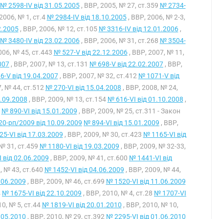
№ 2598-IV від 31.05.2005
, ВВР, 2005, № 27, ст.359
№ 2734-
 2006, № 1, ст.4
№ 2984-IV від 18.10.2005
, ВВР, 2006, № 2-3,
2.2005
, ВВР, 2006, № 12, ст.105
№ 3316-IV від 12.01.2006
,
№ 3480-IV від 23.02.2006
, ВВР, 2006, № 31, ст.268
№ 3504-
006, № 45, ст.443
№ 527-V від 22.12.2006
, ВВР, 2007, № 11,
007
, ВВР, 2007, № 13, ст.131
№ 698-V від 22.02.2007
, ВВР,
6-V від 19.04.2007
, ВВР, 2007, № 32, ст.412
№ 1071-V від
7, № 44, ст.512
№ 270-VI від 15.04.2008
, ВВР, 2008, № 24,
5.09.2008
, ВВР, 2009, № 13, ст.154
№ 616-VI від 01.10.2008
,
8
№ 890-VI від 15.01.2009
, ВВР, 2009, № 25, ст.311 - Закон
20-рп/2009 від 10.09.2009
№ 894-VI від 15.01.2009
, ВВР,
5-VI від 17.03.2009
, ВВР, 2009, № 30, ст.423
№ 1165-VI від
 № 31, ст.459
№ 1180-VI від 19.03.2009
, ВВР, 2009, № 32-33,
 від 02.06.2009
, ВВР, 2009, № 41, ст.600
№ 1441-VI від
, № 43, ст.640
№ 1452-VI від 04.06.2009
, ВВР, 2009, № 44,
.06.2009
, ВВР, 2009, № 46, ст.699
№ 1520-VI від 11.06.2009
4
№ 1675-VI від 22.10.2009
, ВВР, 2010, № 4, ст.28
№ 1707-VI
10, № 5, ст.44
№ 1819-VI від 20.01.2010
, ВВР, 2010, № 10,
.05.2010
, ВВР, 2010, № 29, ст.392
№ 2295-VI від 01.06.2010