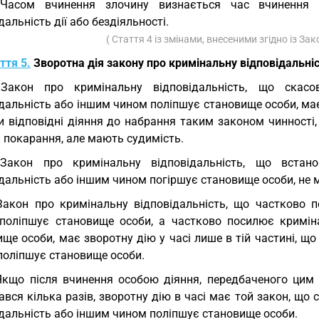
 Часом вчинення злочину визнається час вчинення 
дальність дії або бездіяльності.
( Стаття 4 із змінами, внесеними згідно із За
ття 5.
Зворотна дія закону про кримінальну відповідальніс
 Закон про кримінальну відповідальність, що скасо
дальність або іншим чином поліпшує становище особи, має 
 відповідні діяння до набрання таким законом чинності, 
 покарання, але мають судимість.
 Закон про кримінальну відповідальність, що встан
дальність або іншим чином погіршує становище особи, не ма
Закон про кримінальну відповідальність, що частково 
поліпшує становище особи, а частково посилює кримін
ще особи, має зворотну дію у часі лише в тій частині, щ
поліпшує становище особи.
Якщо після вчинення особою діяння, передбаченого цим 
вся кілька разів, зворотну дію в часі має той закон, що
ідальність або іншим чином поліпшує становище особи.