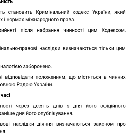
ність
сть становить Кримінальний кодекс України, який
х і нормах міжнародного права.
рийняті після набрання чинності цим Кодексом,
мінально-правові наслідки визначаються тільки цим
аналогією заборонено.
ні відповідати положенням, що містяться в чинних
ховною Радою України.
 часі
ності через десять днів з дня його офіційного
аніше дня його опублікування.
равові наслідки діяння визначаються законом про
ня.