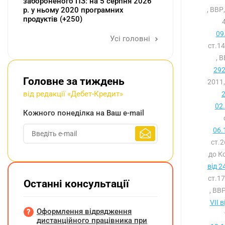
забороненого ПЗ: на 5 серпня 2026
р. у ньому 2020 програмних
, ВВР
продуктів (+250)
09
Усі головні
ст.1
, 
292
Головне за тиждень
2011,
від редакції «Дебет-Кредит»
2
02
Кожного понеділка на Ваш e-mail
06.
ст.
до К
від 2
ст.1
Останні консультації
, ВВ
VII 
Оформлення відрядження
дистанційного працівника при