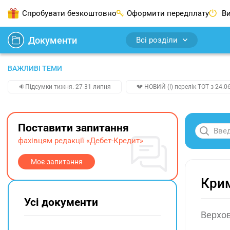
Спробувати безкоштовно
Оформити передплату
Ви
Документи
Всі розділи
ВАЖЛИВІ ТЕМИ
🔉Підсумки тижня. 27-31 липня
💔 НОВИЙ (!) перелік ТОТ з 24.06
Поставити запитання
фахівцям редакції «Дебет-Кредит»
Моє запитання
Крим
Усі документи
Верхов