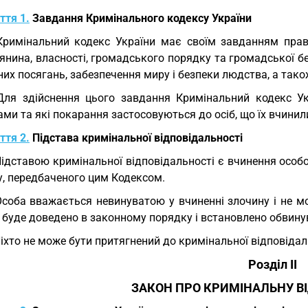
ття 1.
Завдання Кримінального кодексу України
Кримінальний кодекс України має своїм завданням прав
нина, власності, громадського порядку та громадської бе
их посягань, забезпечення миру і безпеки людства, а так
Для здійснення цього завдання Кримінальний кодекс Укр
ми та які покарання застосовуються до осіб, що їх вчинил
ття 2.
Підстава кримінальної відповідальності
Підставою кримінальної відповідальності є вчинення особо
у, передбаченого цим Кодексом.
Особа вважається невинуватою у вчиненні злочину і не м
е буде доведено в законному порядку і встановлено обвин
Ніхто не може бути притягнений до кримінальної відповідал
Розділ II
ЗАКОН ПРО КРИМІНАЛЬНУ В