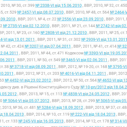
, 2010, № 30, ст.399
№ 2338-VI від 15.06.2010
, ВВР, 2010, № 32, ст.45
45, ст.529
№ 2457-VI від 08.07.2010
, ВВР, 2010, № 48, ст.564
№ 2464-V
.09.2010
, ВВР, 2011, № 4, ст.22
№ 2556-VI від 23.09.2010
, ВВР, 2011,
42
№ 2735-VI від 02.12.2010
, ВВР, 2011, № 21, ст.144
№ 2742-VI від 02
ВВР, 2011, № 23, ст.160
№ 2808-VI від 21.12.2010
, ВВР, 2011, № 25, ст
4-VI від 13.01.2011
, ВВР, 2011, № 31, ст.302
№ 2939-VI від 13.01.201
 № 42, ст.424
№ 3207-VI від 07.04.2011
, ВВР, 2011, № 41, ст.414
№ 326
2.04.2011
, ВВР, 2011, № 44, ст.471 Кодексом
№ 3393-VI від 19.05.20
.06.2011
, ВВР, 2011, № 50, ст.549
№ 3465-VI від 02.06.2011
, ВВР, 201
ст.38
№ 3718-VI від 08.09.2011
, ВВР, 2012, № 19-20, ст.168
№ 3795-VI
10.2011
, ВВР, 2012, № 21, ст.203
№ 4016-VI від 04.11.2011
, ВВР, 2012
263
№ 4452-VI від 23.02.2012
, ВВР, 2012, № 50, ст.564
№ 4652-VI від 1
одексу див. в Рішенні Конституційного Суду
№ 10-рп/2012 від 18.04.
4.05.2012
, ВВР, 2013, № 15, ст.113
№ 4838-VI від 24.05.2012
, ВВР, 20
70
№ 5064-VI від 05.07.2012
, ВВР, 2013, № 28, ст.299
№ 5065-VI від 05
Р, 2013, № 36, ст.481
№ 5284-VI від 18.09.2012
, ВВР, 2013, № 37, ст.4
від 18.04.2013
, ВВР, 2014, № 10, ст.119
№ 222-VII від 18.04.2013
, ВВР,
11, ст.133
№ 245-VII від 16.05.2013
, ВВР, 2014, № 12, ст.178
№ 314-VII