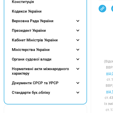
Конституція
Кодекси України
Верховна Рада України
Президент України
Кабінет Міністрів України
Міністерства України
Органи судової влади
(Відо
ВВР,
Нормативні акти міжнародного
характеру
від 
ст.
Документи СРСР та УРСР
ВВР,
від 
Cтандарти бух.обліку
ст.4
Із зм
ст.