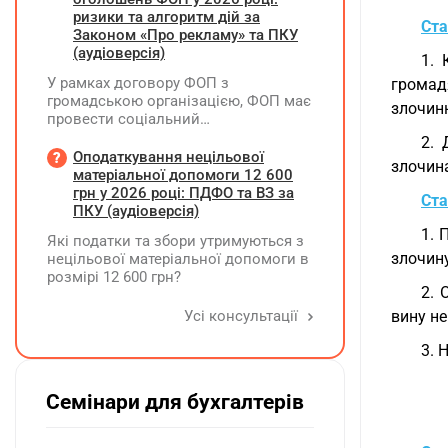
ФІЗ-Д5 та ФІЗ-Д6 у складі Розрахунку
ризики та алгоритм дій за
Ста
ФОП/НПД, здійснює ПФУ
Законом «Про рекламу» та ПКУ
(аудіоверсія)
1. 
У рамках договору ФОП з
громадя
громадською організацією, ФОП має
злочинн
провести соціальний
(безкоштовний для фізосіб) захід.
2. 
Реєстрацію на цей захід ФОП
Оподаткування нецільової
злочина
проводить через номер телефону,
матеріальної допомоги 12 600
який зазначено у листівках, які він
грн у 2026 році: ПДФО та ВЗ за
Ста
розклеїв на стовпах району та
ПКУ (аудіоверсія)
суспільних рекламних дошках. Звіт
1. 
Які податки та збори утримуються з
для ГО по запиту на реєстрацію - це
злочин
нецільової матеріальної допомоги в
фото цих рекламних об'яв. Чи
розмірі 12 600 грн?
виникає у ФОПа зобов'язання по
2. 
реєстрації цієї рекламної кампанії?
Усі консультації
вину н
Чи є будь які податкові наслідки по
розповсюдженню цих об'яв?
3. 
Семінари для бухгалтерів