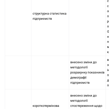
с
с
о
структурна статистика
п
підприємств
р
п
О
н
п
м
к
в
внесено зміни до
з
методології
і
розрахунку показників
п
демографії
д
підприємств
п
внесено зміни до
методології
короткотермінова
спостереження щодо