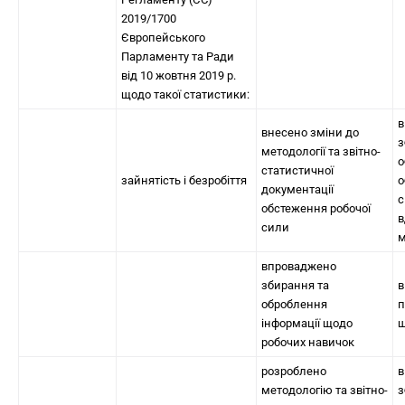
2019/1700
Європейського
Парламенту та Ради
від 10 жовтня 2019 р.
щодо такої статистики:
в
внесено зміни до
з
методології та звітно-
о
статистичної
зайнятість і безробіття
о
документації
с
обстеження робочої
в
сили
м
впроваджено
збирання та
в
оброблення
п
інформації щодо
щ
робочих навичок
розроблено
в
методологію та звітно-
з