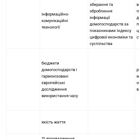
збирання та
в
оброблення
п
інформаційно-
інформації
д
комунікаційні
домогосподарств за
п
технології
показниками Індексу
ц
цифрової економіки та
с
суспільства
бюджети
домогосподарств і
р
гармонізовані
м
європейські
о
дослідження
в
використання часу
якість життя
3) впровадження