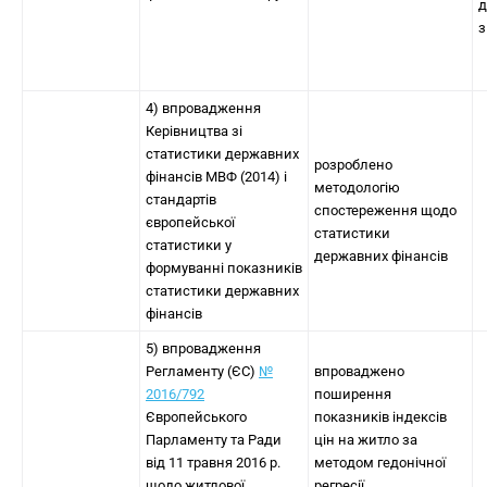
д
з
4) впровадження
Керівництва зі
статистики державних
розроблено
фінансів МВФ (2014) і
методологію
стандартів
спостереження щодо
європейської
статистики
статистики у
державних фінансів
формуванні показників
статистики державних
фінансів
5) впровадження
Регламенту (ЄС)
№
впроваджено
2016/792
поширення
Європейського
показників індексів
Парламенту та Ради
цін на житло за
від 11 травня 2016 р.
методом гедонічної
щодо житлової
регресії