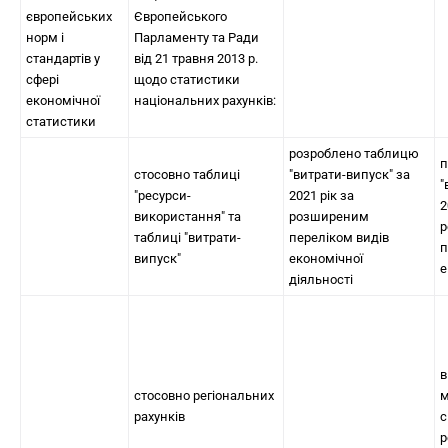
європейських
Європейського
норм і
Парламенту та Ради
стандартів у
від 21 травня 2013 р.
сфері
щодо статистики
економічної
національних рахунків:
статистики
розроблено таблицю
п
стосовно таблиці
"витрати-випуск" за
"
"ресурси-
2021 рік за
2
використання" та
розширеним
р
таблиці "витрати-
переліком видів
п
випуск"
економічної
е
діяльності
в
стосовно регіональних
м
рахунків
с
р