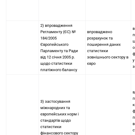
2) впровадження
в
Регламенту (ЄС) №
впроваджено
п
184/2005
розрахунок та
щ
Європейського
поширення даних
о
Парламенту та Ради
статистики
ф
від 12 січня 2005 р.
зовнішнього сектору в
у
щодо статистики
євро
з
платіжного балансу
в
п
3) застосування
к
міжнародних та
ф
європейських норм і
п
стандартів щодо
в
статистики
с
фінансового сектору