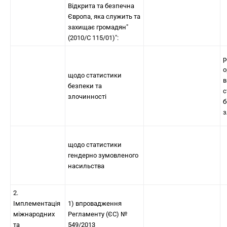
Відкрита та безпечна
Європа, яка служить та
захищає громадян"
(2010/C 115/01)":
р
о
щодо статистики
в
безпеки та
с
злочинності
б
з
щодо статистики
гендерно зумовленого
насильства
2.
Імплементація
1) впровадження
міжнародних
Регламенту (ЄС) №
та
549/2013