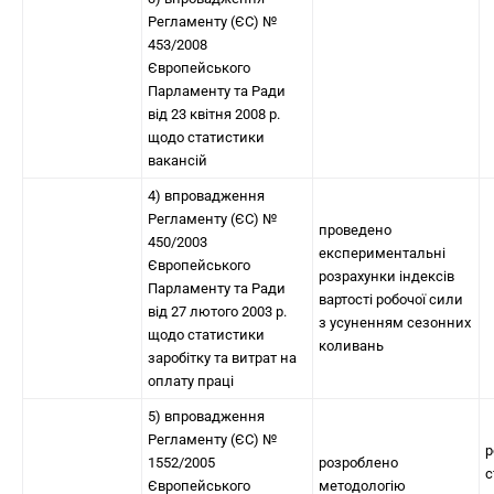
Регламенту (ЄС) №
453/2008
Європейського
Парламенту та Ради
від 23 квітня 2008 р.
щодо статистики
вакансій
4) впровадження
Регламенту (ЄС) №
проведено
450/2003
експериментальні
Європейського
розрахунки індексів
Парламенту та Ради
вартості робочої сили
від 27 лютого 2003 р.
з усуненням сезонних
щодо статистики
коливань
заробітку та витрат на
оплату праці
5) впровадження
Регламенту (ЄС) №
р
1552/2005
розроблено
с
Європейського
методологію