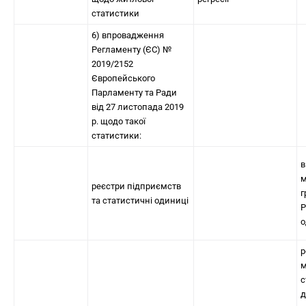
статистики
6) впровадження
Регламенту (ЄС) №
2019/2152
Європейського
Парламенту та Ради
від 27 листопада 2019
р. щодо такої
статистики:
в
м
реєстри підприємств
г
та статистичні одиниці
Р
о
р
м
с
д