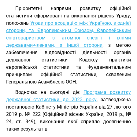
Пріоритетні напрями розвитку офіційної
статистики сформовані на виконання рішень Уряду,
положень
Угоди про асоціацію між Україною, з однієї
сторони, та Європейським Союзом, Європейським
співтовариством з атомної енергії і їхніми
державами-членами, з іншої сторони
, з метою
забезпечення відповідності діяльності органів
державної статистики Кодексу практики
європейської статистики та Фундаментальним
принципам офіційної статистики, схваленим
Генеральною Асамблеєю ООН.
Водночас на сьогодні діє
Програма розвитку
державної статистики до 2023 року
, затверджена
постановою Кабінету Міністрів України від 27 лютого
2019 р. № 222 (Офіційний вісник України, 2019 р., №
24, ст. 849), виконання якої сприяло досягненню
таких результатів: