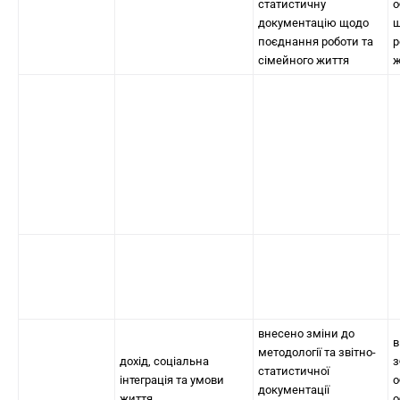
статистичну
о
документацію щодо
щ
поєднання роботи та
р
сімейного життя
ж
внесено зміни до
в
методології та звітно-
дохід, соціальна
з
статистичної
інтеграція та умови
о
документації
життя
о