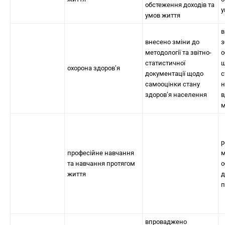
обстеження доходів та
у
умов життя
в
внесено зміни до
з
методології та звітно-
о
статистичної
щ
охорона здоров’я
документації щодо
с
самооцінки стану
н
здоров’я населення
в
м
р
професійне навчання
м
та навчання протягом
о
життя
д
п
впроваджено