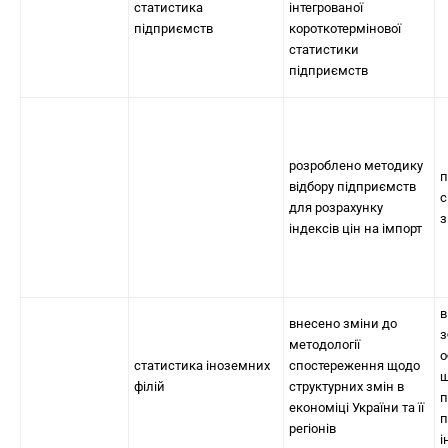
статистика
інтегрованої
підприємств
короткотермінової
статистики
підприємств
розроблено методику
п
відбору підприємств
с
для розрахунку
з
індексів цін на імпорт
в
внесено зміни до
з
методології
о
статистика іноземних
спостереження щодо
щ
філій
структурних змін в
п
економіці України та її
п
регіонів
і