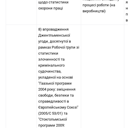
щодо статистики
я
процесі роботи (на
охорони праці
н
виробництві)
п
в
8) впровадження
Джентльменської
угоди, досягнутої в
рамках Робочої групи зі
статистики
злочинності та
кримінального
судочинства,
укладеної на основі
"Гаазької програми
2004 року: зміцнення
свободи, безпеки та
справедливості в
Європейському Союзі"
(2005/C 53/01) та
"Стокгольмської
програми 2009: