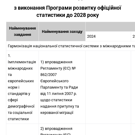
з виконання Програми розвитку офіційної
статистики до 2028 року
Найменування
Найменування заходу
завдання
2024
2
Гармонізація національної статистичної системи з міжнародними 
1.
Імплементація
1) впровадження
міжнародних
Регламенту (ЄС) №
та
862/2007
європейських
Європейського
норм і
Парламенту та Ради
стандартів у
від 11 липня 2007 р.
сфері
щодо статистики
демографічної
надання притулку та
та соціальної
керованої міграції
статистики
2) впровадження
Регламенту (ЄС)