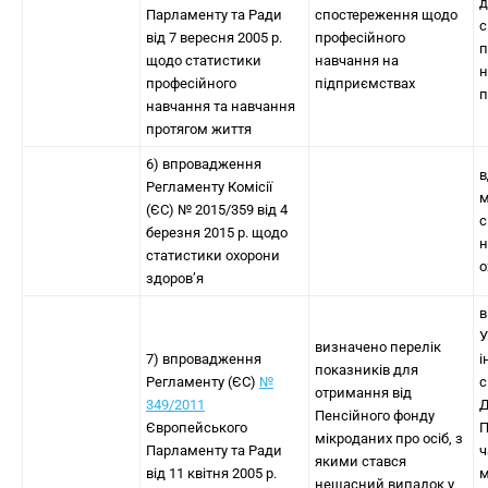
д
Парламенту та Ради
спостереження щодо
с
від 7 вересня 2005 р.
професійного
п
щодо статистики
навчання на
н
професійного
підприємствах
п
навчання та навчання
протягом життя
6) впровадження
в
Регламенту Комісії
м
(ЄС) № 2015/359 від 4
с
березня 2015 р. щодо
н
статистики охорони
о
здоров’я
в
У
визначено перелік
7) впровадження
і
показників для
Регламенту (ЄС)
№
с
отримання від
349/2011
Д
Пенсійного фонду
Європейського
П
мікроданих про осіб, з
Парламенту та Ради
ч
якими стався
від 11 квітня 2005 р.
м
нещасний випадок у