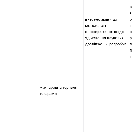
в
з
внесено зміни до
о
методології
щ
спостереження щодо
н
здійснення наукових
р
досліджень і розробок
п
п
і
міжнародна торгівля
товарами