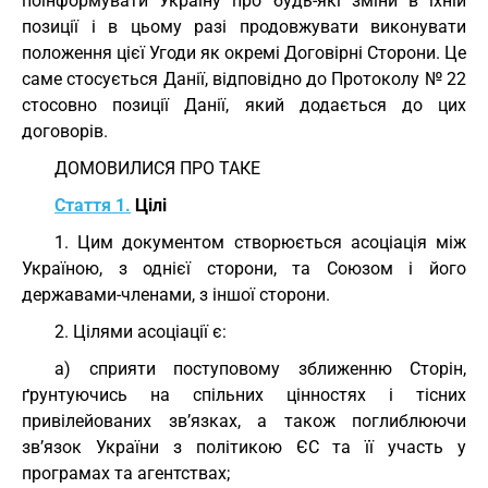
поінформувати Україну про будь-які зміни в їхній
позиції і в цьому разі продовжувати виконувати
положення цієї Угоди як окремі Договірні Сторони. Це
саме стосується Данії, відповідно до Протоколу № 22
стосовно позиції Данії, який додається до цих
договорів.
ДОМОВИЛИСЯ ПРО ТАКЕ
Стаття 1.
Цілі
1. Цим документом створюється асоціація між
Україною, з однієї сторони, та Союзом і його
державами-членами, з іншої сторони.
2. Цілями асоціації є:
a) сприяти поступовому зближенню Сторін,
ґрунтуючись на спільних цінностях і тісних
привілейованих зв’язках, а також поглиблюючи
зв’язок України з політикою ЄС та її участь у
програмах та агентствах;