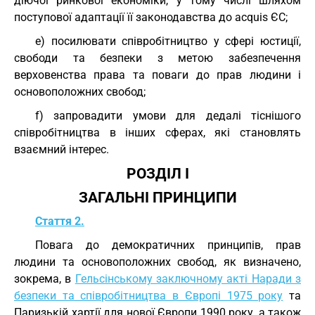
діючої ринкової економіки, у тому числі шляхом
поступової адаптації її законодавства до acquis ЄС;
e) посилювати співробітництво у сфері юстиції,
свободи та безпеки з метою забезпечення
верховенства права та поваги до прав людини і
основоположних свобод;
f) запровадити умови для дедалі тіснішого
співробітництва в інших сферах, які становлять
взаємний інтерес.
РОЗДІЛ І
ЗАГАЛЬНІ ПРИНЦИПИ
Стаття 2.
Повага до демократичних принципів, прав
людини та основоположних свобод, як визначено,
зокрема, в
Гельсінському заключному акті Наради з
безпеки та співробітництва в Європі 1975 року
та
Паризькій хартії для нової Європи 1990 року, а також