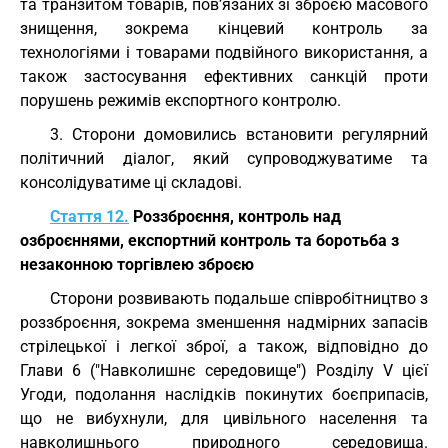
та транзитом товарів, пов’язаних зі зброєю масового
знищення, зокрема кінцевий контроль за
технологіями і товарами подвійного використання, а
також застосування ефективних санкцій проти
порушень режимів експортного контролю.
3. Сторони домовились встановити регулярний
політичний діалог, який супроводжуватиме та
консолідуватиме ці складові.
Стаття 12.
Роззброєння, контроль над
озброєннями, експортний контроль та боротьба з
незаконною торгівлею зброєю
Сторони розвивають подальше співробітництво з
роззброєння, зокрема зменшення надмірних запасів
стрілецької і легкої зброї, а також, відповідно до
Глави 6 ("Навколишнє середовище") Розділу V цієї
Угоди, подолання наслідків покинутих боєприпасів,
що не вибухнули, для цивільного населення та
навколишнього природного середовища.