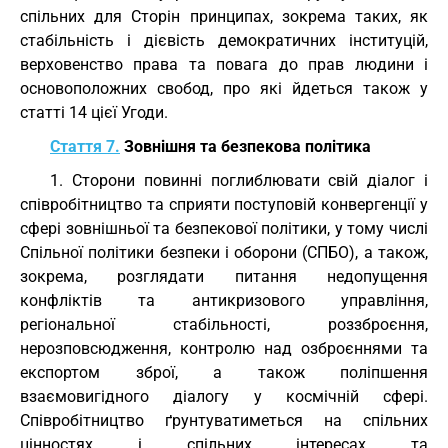
спільних для Сторін принципах, зокрема таких, як
стабільність і дієвість демократичних інституцій,
верховенство права та повага до прав людини і
основоположних свобод, про які йдеться також у
статті 14 цієї Угоди.
Стаття 7.
Зовнішня та безпекова політика
1. Сторони повинні поглиблювати свій діалог і
співробітництво та сприяти поступовій конвергенції у
сфері зовнішньої та безпекової політики, у тому числі
Спільної політики безпеки і оборони (СПБО), а також,
зокрема, розглядати питання недопущення
конфліктів та антикризового управління,
регіональної стабільності, роззброєння,
нерозповсюдження, контролю над озброєннями та
експортом зброї, а також поліпшення
взаємовигідного діалогу у космічній сфері.
Співробітництво ґрунтуватиметься на спільних
цінностях і спільних інтересах та