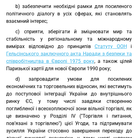
b) забезпечити необхідні рамки для посиленого
політичного діалогу в усіх сферах, які становлять
взаємний інтерес;
c) сприяти, зберігати й зміцнювати мир та
стабільність у регіональному та міжнародному
вимірах відповідно до принципів
Статуту ООН
i
Гельсінського заключного акта Наради з безпеки та
співробітництва в Європі 1975 року
, а також цілей
Паризької хартії для нової Європи 1990 року;
d) запровадити умови для посилених
економічних та торговельних відносин, які вестимуть
до поступової інтеграції України до внутрішнього
ринку ЄС, у тому числі завдяки створенню
поглибленої і всеохоплюючої зони вільної торгівлі, як
це визначено у Розділі IV ("Торгівля і питання,
пов’язані з торгівлею") цієї Угоди, та підтримувати
зусилля України стосовно завершення переходу до