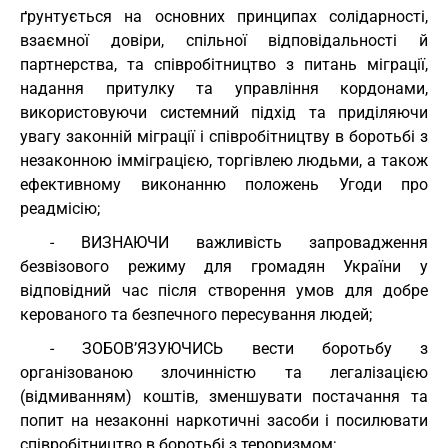
ґрунтується на основних принципах солідарності,
взаємної довіри, спільної відповідальності й
партнерства, та співробітництво з питань міграції,
надання притулку та управління кордонами,
використовуючи системний підхід та приділяючи
увагу законній міграції і співробітництву в боротьбі з
незаконною імміграцією, торгівлею людьми, а також
ефективному виконанню положень Угоди про
реадмісію;
- ВИЗНАЮЧИ важливість запровадження
безвізового режиму для громадян України у
відповідний час після створення умов для добре
керованого та безпечного пересування людей;
- ЗОБОВ’ЯЗУЮЧИСЬ вести боротьбу з
організованою злочинністю та легалізацією
(відмиванням) коштів, зменшувати постачання та
попит на незаконні наркотичні засоби і посилювати
співробітництво в боротьбі з тероризмом;