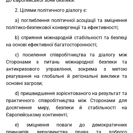
до Європейської зони безпеки.
2. Цілями політичного діалогу є:
a) поглиблення політичної асоціації та зміцнення
політико-безпекової конвергенції та ефективності;
b) сприяння міжнародній стабільності та безпеці
на основі ефективної багатосторонності;
c) посилення співробітництва та діалогу між
Сторонами з питань міжнародної безпеки та
антикризового управління, зокрема з метою
реагування на глобальні й регіональні виклики та
основні загрози;
d) пришвидшення зорієнтованого на результат та
практичного співробітництва між Сторонами для
досягнення миру, безпеки й стабільності на
Європейському континенті;
e) зміцнення поваги до демократичних
принципів, верховенства права та доброго