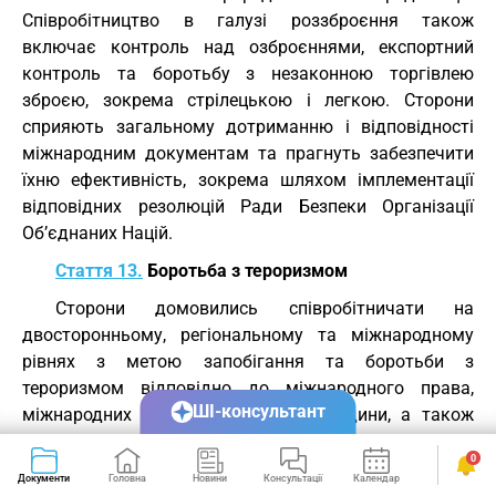
Співробітництво в галузі роззброєння також
включає контроль над озброєннями, експортний
контроль та боротьбу з незаконною торгівлею
зброєю, зокрема стрілецькою і легкою. Сторони
сприяють загальному дотриманню і відповідності
міжнародним документам та прагнуть забезпечити
їхню ефективність, зокрема шляхом імплементації
відповідних резолюцій Ради Безпеки Організації
Об’єднаних Націй.
Стаття 13.
Боротьба з тероризмом
Сторони домовились співробітничати на
двосторонньому, регіональному та міжнародному
рівнях з метою запобігання та боротьби з
тероризмом відповідно до міжнародного права,
ШІ-консультант
міжнародних норм у сфері прав людини, а також
відповідно до гуманітарного права та норм права,
0
що регулюють статус біженців.
Документи
Головна
Новини
Консультації
Календар
Сервіси