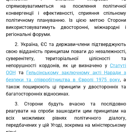
спрямовуватиметься на посилення політичної
конвергенції і ефективності, сприяння спільному
політичному плануванню. Із цією метою Сторони
використовуватимуть двосторонні, міжнародні і
регіональні форуми.
2. Україна, ЄС та держави-члени підтверджують
свою відданість принципам поваги до незалежності,
суверенітету, територіальної цілісності та
непорушності кордонів, як це визначено у
Статуті
ООН
та
Гельсінському заключному акті Наради з
безпеки та співробітництва в Європі 1975 року
, а
також поширюють ці принципи у двосторонніх та
багатосторонніх відносинах.
3. Сторони будуть вчасно та послідовно
реагувати на спроби зашкодити цим принципам на
всіх можливих рівнях політичного діалогу,
передбачених у цій Угоді, зокрема на міністерському