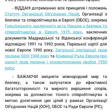
- ВІДДАНІ дотриманню всіх принципів і положень
Статуту Організації Об’єднаних Націй
, Організації з
безпеки та співробітництва в Європі (ОБСЄ), зокрема
Гельсінського заключного акта Наради з безпеки та
співробітництва в Європі 1975 року
, заключних
документів Мадридської та Віденської конференцій
відповідно 1991 та 1992 років, Паризької хартії для
нової Європи 1990 року,
Загальної декларації прав
людини ООН 1948 року
та
Конвенції Ради Європи про
захист прав людини і основоположних свобод 1950
року
;
- БАЖАЮЧИ зміцнити міжнародний мир та
безпеку, а також залучатися до ефективної
багатосторонності та мирного вирішення спорів,
зокрема за допомогою тісного співробітництва з
метою досягнення цих цілей у рамках Організації
Об’єднаних Націй (ООН), ОБСЄ та Ради Європи (РЄ);