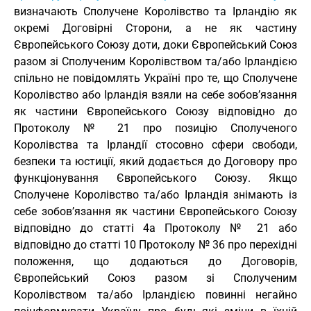
визначають Сполучене Королівство та Ірландію як
окремі Договірні Сторони, а не як частину
Європейського Союзу доти, доки Європейський Союз
разом зі Сполученим Королівством та/або Ірландією
спільно не повідомлять Україні про те, що Сполучене
Королівство або Ірландія взяли на себе зобов’язання
як частини Європейського Союзу відповідно до
Протоколу № 21 про позицію Сполученого
Королівства та Ірландії стосовно сфери свободи,
безпеки та юстиції, який додається до Договору про
функціонування Європейського Союзу. Якщо
Сполучене Королівство та/або Ірландія знімають із
себе зобов’язання як частини Європейського Союзу
відповідно до статті 4а Протоколу № 21 або
відповідно до статті 10 Протоколу № 36 про перехідні
положення, що додаються до Договорів,
Європейський Союз разом зі Сполученим
Королівством та/або Ірландією повинні негайно