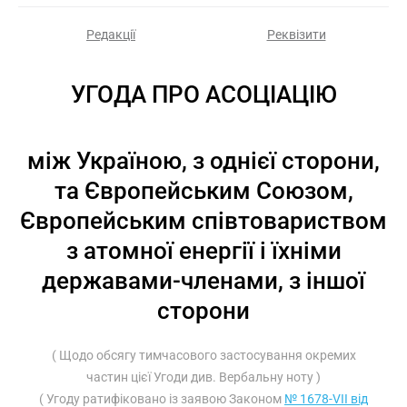
Редакції
Реквізити
УГОДА ПРО АСОЦІАЦІЮ
між Україною, з однієї сторони,
та Європейським Союзом,
Європейським співтовариством
з атомної енергії і їхніми
державами-членами, з іншої
сторони
( Щодо обсягу тимчасового застосування окремих
частин цієї Угоди див.
Вербальну ноту
)
( Угоду ратифіковано із заявою Законом
№ 1678-VII від