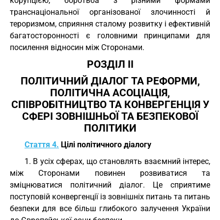
корупцією, боротьба з різними формами
транснаціональної організованої злочинності й
тероризмом, сприяння сталому розвитку і ефективній
багатосторонності є головними принципами для
посилення відносин між Сторонами.
РОЗДІЛ II
ПОЛІТИЧНИЙ ДІАЛОГ ТА РЕФОРМИ,
ПОЛІТИЧНА АСОЦІАЦІЯ,
СПІВРОБІТНИЦТВО ТА КОНВЕРГЕНЦІЯ У
СФЕРІ ЗОВНІШНЬОЇ ТА БЕЗПЕКОВОЇ
ПОЛІТИКИ
Стаття 4.
Цілі політичного діалогу
1. В усіх сферах, що становлять взаємний інтерес,
між Сторонами повинен розвиватися та
зміцнюватися політичний діалог. Це сприятиме
поступовій конвергенції із зовнішніх питань та питань
безпеки для все більш глибокого залучення України