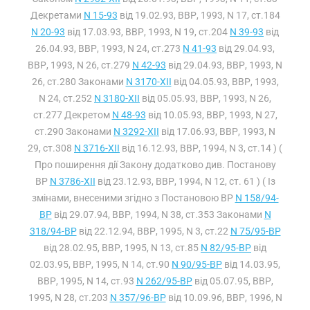
Декретами
N 15-93
від 19.02.93, ВВР, 1993, N 17, ст.184
N 20-93
від 17.03.93, ВВР, 1993, N 19, ст.204
N 39-93
від
26.04.93, ВВР, 1993, N 24, ст.273
N 41-93
від 29.04.93,
ВВР, 1993, N 26, ст.279
N 42-93
від 29.04.93, ВВР, 1993, N
26, ст.280 Законами
N 3170-XII
від 04.05.93, ВВР, 1993,
N 24, ст.252
N 3180-XII
від 05.05.93, ВВР, 1993, N 26,
ст.277 Декретом
N 48-93
від 10.05.93, ВВР, 1993, N 27,
ст.290 Законами
N 3292-XII
від 17.06.93, ВВР, 1993, N
29, ст.308
N 3716-XII
від 16.12.93, ВВР, 1994, N 3, ст.14 ) (
Про поширення дії Закону додатково див. Постанову
ВР
N 3786-XII
від 23.12.93, ВВР, 1994, N 12, ст. 61 ) ( Із
змінами, внесеними згідно з Постановою ВР
N 158/94-
ВР
від 29.07.94, ВВР, 1994, N 38, ст.353 Законами
N
318/94-ВР
від 22.12.94, ВВР, 1995, N 3, ст.22
N 75/95-ВР
від 28.02.95, ВВР, 1995, N 13, ст.85
N 82/95-ВР
від
02.03.95, ВВР, 1995, N 14, ст.90
N 90/95-ВР
від 14.03.95,
ВВР, 1995, N 14, ст.93
N 262/95-ВР
від 05.07.95, ВВР,
1995, N 28, ст.203
N 357/96-ВР
від 10.09.96, ВВР, 1996, N