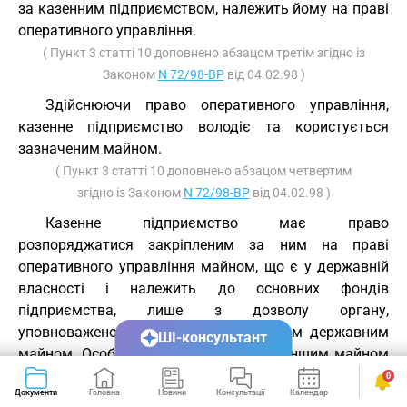
за казенним підприємством, належить йому на праві
оперативного управління.
( Пункт 3 статті 10 доповнено абзацом третім згідно із
Законом
N 72/98-ВР
від 04.02.98 )
Здійснюючи право оперативного управління,
казенне підприємство володіє та користується
зазначеним майном.
( Пункт 3 статті 10 доповнено абзацом четвертим
згідно із Законом
N 72/98-ВР
від 04.02.98 )
Казенне підприємство має право
розпоряджатися закріпленим за ним на праві
оперативного управління майном, що є у державній
власності і належить до основних фондів
підприємства, лише з дозволу органу,
уповноваженого управляти відповідним державним
ШІ-консультант
майном. Особливості розпорядження іншим майном
казенного підприємства визначаються у його
0
Документи
Головна
Новини
Консультації
Календар
Сервіси
статуті.