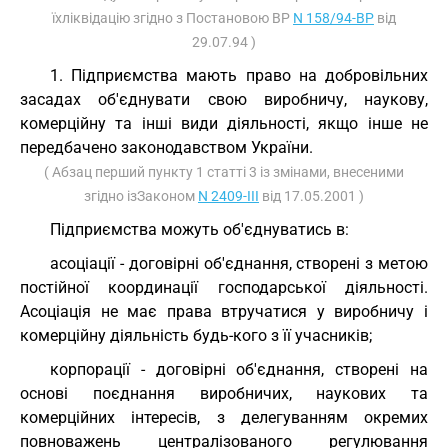
їхліквідацію згідно з Постановою ВР
N 158/94-ВР
від
29.07.94 )
1. Підприємства мають право на добровільних
засадах об'єднувати свою виробничу, наукову,
комерційну та інші види діяльності, якщо інше не
передбачено законодавством України.
( Абзац перший пункту 1 статті 3 із змінами, внесеними
згідно ізЗаконом
N 2409-III
від 17.05.2001 )
Підприємства можуть об'єднуватись в:
асоціації - договірні об'єднання, створені з метою
постійної координації господарської діяльності.
Асоціація не має права втручатися у виробничу і
комерційну діяльність будь-кого з її учасників;
корпорації - договірні об'єднання, створені на
основі поєднання виробничих, наукових та
комерційних інтересів, з делегуванням окремих
повноважень централізованого регулювання