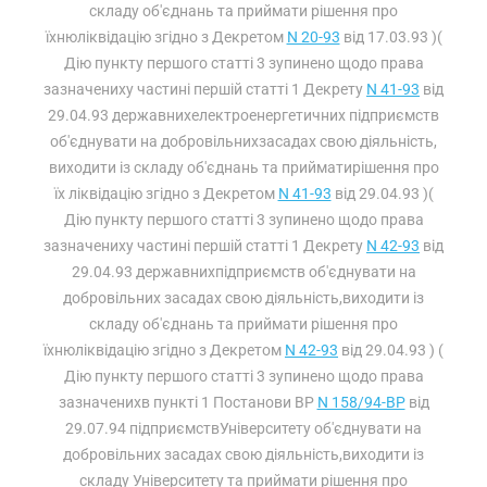
складу об'єднань та приймати рішення про
їхнюліквідацію згідно з Декретом
N 20-93
від 17.03.93 )(
Дію пункту першого статті 3 зупинено щодо права
зазначениху частині першій статті 1 Декрету
N 41-93
від
29.04.93 державнихелектроенергетичних підприємств
об'єднувати на добровільнихзасадах свою діяльність,
виходити із складу об'єднань та прийматирішення про
їх ліквідацію згідно з Декретом
N 41-93
від 29.04.93 )(
Дію пункту першого статті 3 зупинено щодо права
зазначениху частині першій статті 1 Декрету
N 42-93
від
29.04.93 державнихпідприємств об'єднувати на
добровільних засадах свою діяльність,виходити із
складу об'єднань та приймати рішення про
їхнюліквідацію згідно з Декретом
N 42-93
від 29.04.93 ) (
Дію пункту першого статті 3 зупинено щодо права
зазначенихв пункті 1 Постанови ВР
N 158/94-ВР
від
29.07.94 підприємствУніверситету об'єднувати на
добровільних засадах свою діяльність,виходити із
складу Університету та приймати рішення про