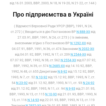
від 16.01.2003, ВВР, 2003, N 18, N 19-20, N 21-22, ст.144 )
Про підприємства в Україні
( Відомості Верховної Ради УРСР (ВВР), 1991, N 24,
ст.272 ) ( Вводиться в дію Постановою ВР
N 888-XII
від
27.03.91, ВВР, 1991, N 24, ст.273 ) ( Із змінами,
внесеними згідно з Постановою ВР
N 1292-XII
від
04.07.91, ВВР, 1991, N 36, ст.474 Законами
N 2032-XII
від 04.01.92, ВВР, 1992, N 17, ст.209
N 2544-XII
від
07.07.92, ВВР, 1992, N 38, ст.562
N 2554-XII
від 07.07.92,
ВВР, 1992, N 39, ст.574
N 2685-XII
від 14.10.92, ВВР,
1992, N 48, ст.655 Декретами
N 8-92
від 15.12.92, ВВР,
1993, N 7, ст. 52
N 10-92
від 15.12.92, ВВР, 1993, N 7, ст.
54
N 23-92
від 31.12.92, ВВР, 1993, N 11, ст. 93
N 24-92
від 31.12.92, ВВР, 1993, N 11, ст. 94
N 9-93
від 21.01.93,
ВВР, 1993, N 13, ст.115
N 10-93
від 21.01.93, ВВР, 1993, N
13, ст.116
N 14-93
від 22.01.93, ВВР, 1993, N 13, ст.119
Законом
N 2932-XII
від 26.01.93, ВВР, 1993, N 11, ст.83