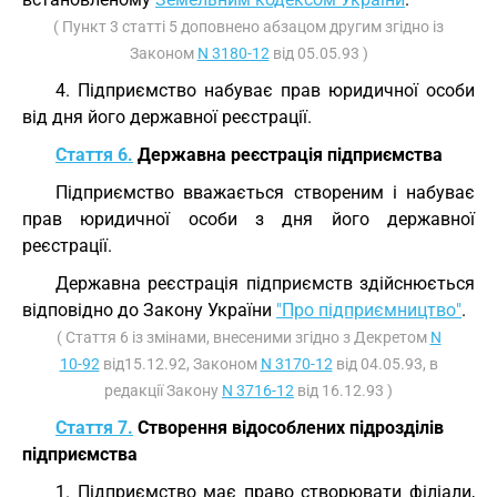
( Пункт 3 статті 5 доповнено абзацом другим згідно із
Законом
N 3180-12
від 05.05.93 )
4. Підприємство набуває прав юридичної особи
від дня його державної реєстрації.
Стаття 6.
Державна реєстрація підприємства
Підприємство вважається створеним і набуває
прав юридичної особи з дня його державної
реєстрації.
Державна реєстрація підприємств здійснюється
відповідно до Закону України
"Про підприємництво"
.
( Стаття 6 із змінами, внесеними згідно з Декретом
N
10-92
від15.12.92, Законом
N 3170-12
від 04.05.93, в
редакції Закону
N 3716-12
від 16.12.93 )
Стаття 7.
Створення відособлених підрозділів
підприємства
1. Підприємство має право створювати філіали,