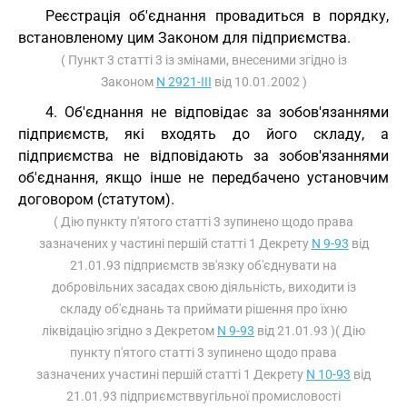
Реєстрація об'єднання провадиться в порядку,
встановленому цим Законом для підприємства.
( Пункт 3 статті 3 із змінами, внесеними згідно із
Законом
N 2921-III
від 10.01.2002 )
4. Об'єднання не відповідає за зобов'язаннями
підприємств, які входять до його складу, а
підприємства не відповідають за зобов'язаннями
об'єднання, якщо інше не передбачено установчим
договором (статутом).
( Дію пункту п'ятого статті 3 зупинено щодо права
зазначених у частині першій статті 1 Декрету
N 9-93
від
21.01.93 підприємств зв'язку об'єднувати на
добровільних засадах свою діяльність, виходити із
складу об'єднань та приймати рішення про їхню
ліквідацію згідно з Декретом
N 9-93
від 21.01.93 )( Дію
пункту п'ятого статті 3 зупинено щодо права
зазначених участині першій статті 1 Декрету
N 10-93
від
21.01.93 підприємстввугільної промисловості