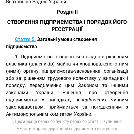
Верховною Радою України.
Розділ II
СТВОРЕННЯ ПІДПРИЄМСТВА І ПОРЯДОК ЙОГО
РЕЄСТРАЦІЇ
Стаття 5.
Загальні умови створення
підприємства
1. Підприємство створюється згідно з рішенням
власника (власників) майна чи уповноваженого ним
(ними) органу, підприємства-засновника, організації
або за рішенням трудового колективу у випадках і
порядку, передбачених цим Законом та іншими
законами України. Рішення про створення
підприємства у випадках, передбачених чинним
законодавством, приймається за погодженням з
Антимонопольним комітетом України.
( Дію абзаца першого пункту першого статті 5 зупинено
у частині права державних підприємств виступати