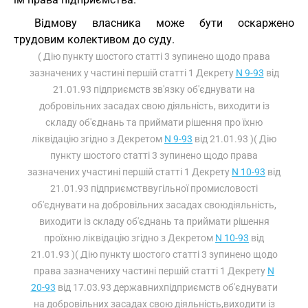
Відмову власника може бути оскаржено
трудовим колективом до суду.
( Дію пункту шостого статті 3 зупинено щодо права
зазначених у частині першій статті 1 Декрету
N 9-93
від
21.01.93 підприємств зв'язку об'єднувати на
добровільних засадах свою діяльність, виходити із
складу об'єднань та приймати рішення про їхню
ліквідацію згідно з Декретом
N 9-93
від 21.01.93 )( Дію
пункту шостого статті 3 зупинено щодо права
зазначених участині першій статті 1 Декрету
N 10-93
від
21.01.93 підприємстввугільної промисловості
об'єднувати на добровільних засадах своюдіяльність,
виходити із складу об'єднань та приймати рішення
проїхню ліквідацію згідно з Декретом
N 10-93
від
21.01.93 )( Дію пункту шостого статті 3 зупинено щодо
права зазначениху частині першій статті 1 Декрету
N
20-93
від 17.03.93 державнихпідприємств об'єднувати
на добровільних засадах свою діяльність,виходити із