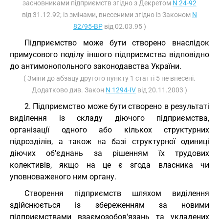
засновниками підприємств згідно з Декретом
N 24-92
від 31.12.92; із змінами, внесеними згідно із Законом
N
82/95-ВР
від 02.03.95 )
Підприємство може бути створено внаслідок
примусового поділу іншого підприємства відповідно
до антимонопольного законодавства України.
( Зміни до абзацу другого пункту 1 статті 5 не внесені.
Додатково див. Закон
N 1294-IV
від 20.11.2003 )
2. Підприємство може бути створено в результаті
виділення із складу діючого підприємства,
організації одного або кількох структурних
підрозділів, а також на базі структурної одиниці
діючих об'єднань за рішенням їх трудових
колективів, якщо на це є згода власника чи
уповноваженого ним органу.
Створення підприємств шляхом виділення
здійснюється із збереженням за новими
підприємствами взаємозобов'язань та укладених