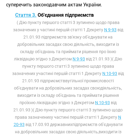
суперечить законодавчим актам України.
Стаття 3.
Об'єднання підприємств
( Дію пункту першого статті 3 зупинено щодо права
зазначених у частині першій статті 1 Декрету
N 9-93
від
21.01.93 підприємств зв'язку об'єднувати на
добровільних засадах свою діяльність, виходити із
складу об'єднань та приймати рішення про їхню
ліквідацію згідно з Декретом
N 9-93
від 21.01.93 )( Дію
пункту першого статті 3 зупинено щодо права
зазначених участині першій статті 1 Декрету
N 10-93
від
21.01.93 підприємстввугільної промисловості
об'єднувати на добровільних засадах своюдіяльність,
виходити із складу об'єднань та приймати рішення
проїхню ліквідацію згідно з Декретом
N 10-93
від
21.01.93 )( Дію пункту першого статті 3 зупинено щодо
права зазначениху частині першій статті 1 Декрету
N
20-93
від 17.03.93 державнихпідприємств об'єднувати
на добровільних засадах свою діяльність,виходити із