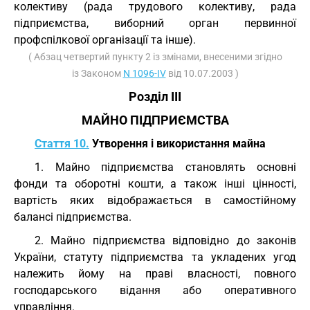
колективу (рада трудового колективу, рада
підприємства, виборний орган первинної
профспілкової організації та інше).
( Абзац четвертий пункту 2 із змінами, внесеними згідно
із Законом
N 1096-IV
від 10.07.2003 )
Розділ III
МАЙНО ПІДПРИЄМСТВА
Стаття 10.
Утворення і використання майна
1. Майно підприємства становлять основні
фонди та оборотні кошти, а також інші цінності,
вартість яких відображається в самостійному
балансі підприємства.
2. Майно підприємства відповідно до законів
України, статуту підприємства та укладених угод
належить йому на праві власності, повного
господарського відання або оперативного
управління.