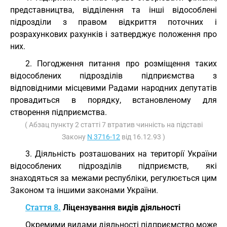
представництва, відділення та інші відособлені
підрозділи з правом відкриття поточних і
розрахункових рахунків і затверджує положення про
них.
2. Погодження питання про розміщення таких
відособлених підрозділів підприємства з
відповідними місцевими Радами народних депутатів
провадиться в порядку, встановленому для
створення підприємства.
( Абзац пункту 2 статті 7 втратив чинність на підставі
Закону
N 3716-12
від 16.12.93 )
3. Діяльність розташованих на території України
відособлених підрозділів підприємств, які
знаходяться за межами республіки, регулюється цим
Законом та іншими законами України.
Стаття 8.
Ліцензування видів діяльності
Окремими видами діяльності підприємство може