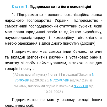
Стаття 1.
Підприємство та його основні цілі
1. Підприємство - основна організаційна ланка
народного господарства України. Підприємство -
самостійний господарюючий статутний суб'єкт, який
має права юридичної особи та здійснює виробничу,
науково-дослідницьку і комерційну діяльність з
метою одержання відповідного прибутку (доходу).
Підприємство має самостійний баланс, поточні
та вкладні (депозитні) рахунки в установах банків,
печатку зі своїм найменуванням, а також знак для
товарів і послуг.
( Абзац другий пункту 1 статті 1 в редакції Законів
N
75/95-ВР
від 28.02.95,
N 725/97-ВР
від 16.12.97, із
змінами, внесеними згідно із Законом
N 2921-III
від
10.01.2002 )
Підприємство не має у своєму складі інших
юридичних осіб.