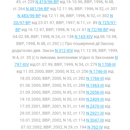
45, ст.229
N 419/96-ВР
від 16.10.96, ВВР, 1996, N 48,
ст.264
N 481/96-ВР
від 12.11.96, ВВР, 1996, N 52, ст.301
N 483/96-ВР
від 12.11.96, ВВР, 1996, N 52, ст.302
N
20/97-ВР
від 23.01.97, ВВР, 1997, N 11, ст. 89
N 725/97-
ВР
від 16.12.97, ВВР, 1998, N 14, ст.61
N 72/98-ВР
від
04.02.98, ВВР, 1998, N 24, ст.138
N 163-XIV
від 06.10.98,
ВВР, 1998, N 48, ст.292 ) ( Про поширення дії Закону
додатково див. Закон
N 312-XIV
від 11.12.98, ВВР, 1999,
N 4, ст. 35 )( Із змінами, внесеними згідно із Законами
N
797-XIV
від 01.07.99, ВВР, 1999, N 34, ст.279
N 1708-III
від 11.05.2000, ВВР, 2000, N 32, ст.256
N 1746-III
від
18.05.2000, ВВР, 2000, N 35, ст.282
N 1766-III
від
01.06.2000, ВВР, 2000, N 35, ст.288
N 1963-III
від
21.09.2000, ВВР, 2000, N 45, ст.376
N 2056-III
від
19.10.2000, ВВР, 2000, N 50, ст.436
N 2409-III
від
17.05.2001, ВВР, 2001, N 31, ст.146
N 2470-III
від
29.05.2001, ВВР, 2001, N 32, ст.172
N 2921-III
від
10.01.2002, ВВР, 2002, N 16, ст.114
N 3047-III
від
07.02.2002, ВВР, 2002, N 29, ст.194
N 762-IV
від