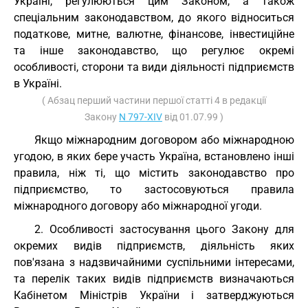
Україні, регулюються цим Законом, а також
спеціальним законодавством, до якого відноситься
податкове, митне, валютне, фінансове, інвестиційне
та інше законодавство, що регулює окремі
особливості, сторони та види діяльності підприємств
в Україні.
( Абзац перший частини першої статті 4 в редакції
Закону
N 797-XIV
від 01.07.99 )
Якщо міжнародним договором або міжнародною
угодою, в яких бере участь Україна, встановлено інші
правила, ніж ті, що містить законодавство про
підприємство, то застосовуються правила
міжнародного договору або міжнародної угоди.
2. Особливості застосування цього Закону для
окремих видів підприємств, діяльність яких
пов'язана з надзвичайними суспільними інтересами,
та перелік таких видів підприємств визначаються
Кабінетом Міністрів України і затверджуються