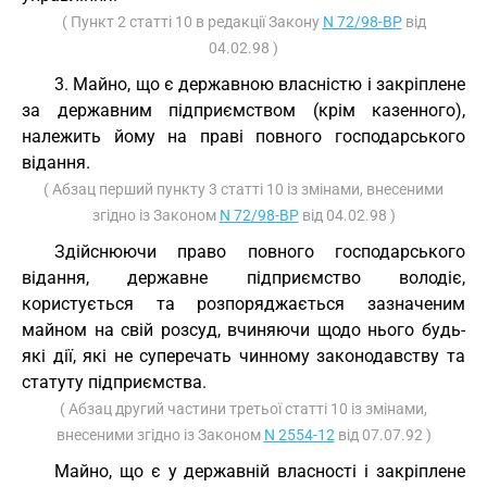
( Пункт 2 статті 10 в редакції Закону
N 72/98-ВР
від
04.02.98 )
3. Майно, що є державною власністю і закріплене
за державним підприємством (крім казенного),
належить йому на праві повного господарського
відання.
( Абзац перший пункту 3 статті 10 із змінами, внесеними
згідно із Законом
N 72/98-ВР
від 04.02.98 )
Здійснюючи право повного господарського
відання, державне підприємство володіє,
користується та розпоряджається зазначеним
майном на свій розсуд, вчиняючи щодо нього будь-
які дії, які не суперечать чинному законодавству та
статуту підприємства.
( Абзац другий частини третьої статті 10 із змінами,
внесеними згідно із Законом
N 2554-12
від 07.07.92 )
Майно, що є у державній власності і закріплене