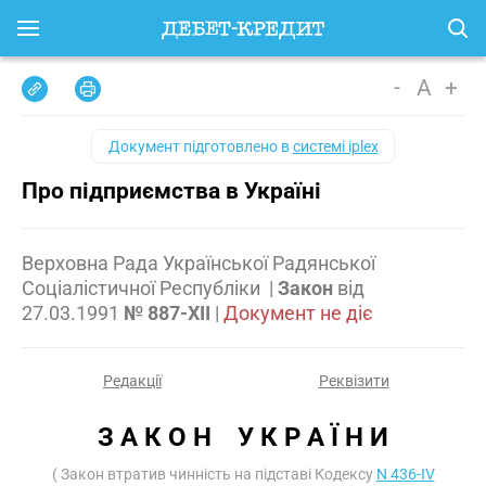
-
A
+
Документ підготовлено в
системі iplex
Про підприємства в Україні
Верховна Рада Української Радянської
Соціалістичної Республіки
|
Закон
від
27.03.1991
№ 887-XII
|
Документ не діє
Редакції
Реквізити
З А К О Н    У К Р А Ї Н И
( Закон втратив чинність на підставі Кодексу
N 436-IV