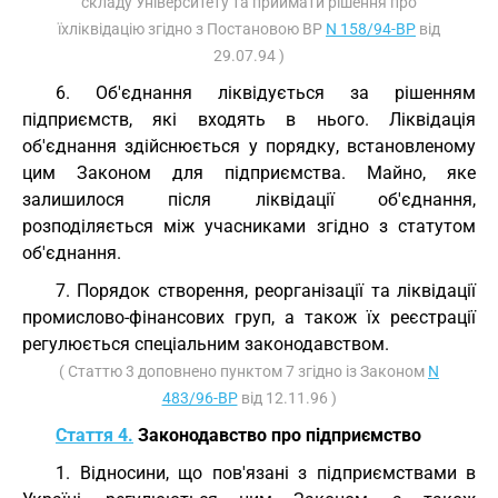
складу Університету та приймати рішення про
їхліквідацію згідно з Постановою ВР
N 158/94-ВР
від
29.07.94 )
6. Об'єднання ліквідується за рішенням
підприємств, які входять в нього. Ліквідація
об'єднання здійснюється у порядку, встановленому
цим Законом для підприємства. Майно, яке
залишилося після ліквідації об'єднання,
розподіляється між учасниками згідно з статутом
об'єднання.
7. Порядок створення, реорганізації та ліквідації
промислово-фінансових груп, а також їх реєстрації
регулюється спеціальним законодавством.
( Статтю 3 доповнено пунктом 7 згідно із Законом
N
483/96-ВР
від 12.11.96 )
Стаття 4.
Законодавство про підприємство
1. Відносини, що пов'язані з підприємствами в