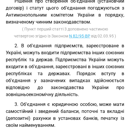
Рішення про створення об'єднання (установчий
договір) і статут цього об'єднання погоджуються з
Антимонопольним комітетом України в порядку,
визначеному чинним законодавством.
( Пункт перший статті 3 доповнено частиною
четвертою згідно із Законом
N 82/95-ВР
від 02.03.95 )
2. В об'єднання підприємств, зареєстроване в
Україні, можуть входити підприємства інших союзних
республік та держав. Підприємства України можуть
входити в об'єднання, зареєстровані в інших союзних
республіках та державах. Порядок вступу в
об'єднання у зазначених випадках здійснюється
відповідно до законодавства України про
зовнішньоекономічну діяльність.
3. Об'єднання є юридичною особою, може мати
самостійний і зведений баланси, поточні та вкладні
(депозитні) рахунки в установах банків, печатку із
своїм найменуванням.