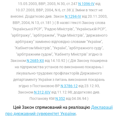
15.05.2003, ВВР, 2003, N 30, ст.247
N 1096-IV
від
10.07.2003, ВВР, 2004, N 6, ст.38 )( Зміни в текст не
внесені. Додатково див. Закон
N 1294-IV
від 20.11.2003,
ВВР, 2004, N 13, ст.181 ) ( В назві і тексті Закону слова
"Української РСР", "Радою Міністрів", "Українській РСР",
"арбітражу", "арбітражем", "Ради Міністрів", "державного
арбітражу" замінено відповідно словами "України",
"Кабінетом Міністрів", "Україні", "арбітражного суду",
"арбітражним судом", "Кабінету Міністрів" згідно із
Законом
N 2685-XII
від 14.10.92 ) ( Дія Закону поширена
на підприємства установ по виконанню покарань і
лікувально-трудових профілакторіїв Державного
департаменту України з питань виконання покарань
згідно з Постановою ВР
N 3786-12
від 23.12.93,
Законом
N 312-XIV
від 11.12.98; додатково див.
Постанову КМ
N 352
від 04.06.94 )
Цей Закон спрямований на реалізацію
Декларації
про державний суверенітет України
.