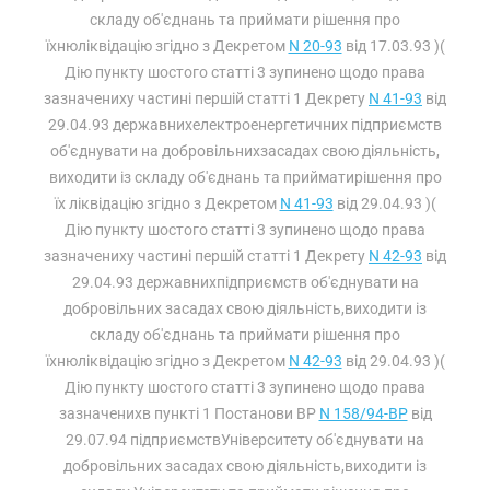
складу об'єднань та приймати рішення про
їхнюліквідацію згідно з Декретом
N 20-93
від 17.03.93 )(
Дію пункту шостого статті 3 зупинено щодо права
зазначениху частині першій статті 1 Декрету
N 41-93
від
29.04.93 державнихелектроенергетичних підприємств
об'єднувати на добровільнихзасадах свою діяльність,
виходити із складу об'єднань та прийматирішення про
їх ліквідацію згідно з Декретом
N 41-93
від 29.04.93 )(
Дію пункту шостого статті 3 зупинено щодо права
зазначениху частині першій статті 1 Декрету
N 42-93
від
29.04.93 державнихпідприємств об'єднувати на
добровільних засадах свою діяльність,виходити із
складу об'єднань та приймати рішення про
їхнюліквідацію згідно з Декретом
N 42-93
від 29.04.93 )(
Дію пункту шостого статті 3 зупинено щодо права
зазначенихв пункті 1 Постанови ВР
N 158/94-ВР
від
29.07.94 підприємствУніверситету об'єднувати на
добровільних засадах свою діяльність,виходити із