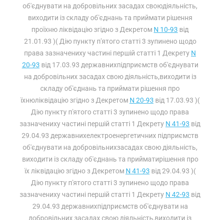
об'єднувати на добровільних засадах своюдіяльність,
виходити із складу об'єднань та приймати рішення
проїхню ліквідацію згідно з Декретом
N 10-93
від
21.01.93 )( Дію пункту п'ятого статті 3 зупинено щодо
права зазначениху частині першій статті 1 Декрету
N
20-93
від 17.03.93 державнихпідприємств об'єднувати
на добровільних засадах свою діяльність,виходити із
складу об'єднань та приймати рішення про
їхнюліквідацію згідно з Декретом
N 20-93
від 17.03.93 )(
Дію пункту п'ятого статті 3 зупинено щодо права
зазначениху частині першій статті 1 Декрету
N 41-93
від
29.04.93 державнихелектроенергетичних підприємств
об'єднувати на добровільнихзасадах свою діяльність,
виходити із складу об'єднань та прийматирішення про
їх ліквідацію згідно з Декретом
N 41-93
від 29.04.93 )(
Дію пункту п'ятого статті 3 зупинено щодо права
зазначениху частині першій статті 1 Декрету
N 42-93
від
29.04.93 державнихпідприємств об'єднувати на
добровільних засадах свою діяльність,виходити із