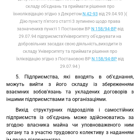
складу об'єднань та приймати рішення про
їхнюліквідацію згідно з Декретом
N 42-93
від 29.04.93 )(
Дію пункту п'ятого статті 3 зупинено щодо права
зазначенихв пункті 1 Постанови ВР
N 158/94-ВР
від
29.07.94 підприємствУніверситету об'єднувати на
добровільних засадах свою діяльність,виходити із
складу Університету та приймати рішення про
їхліквідацію згідно з Постановою ВР
N 158/94-ВР
від
29.07.94 )
5. Підприємства, які входять в об'єднання,
можуть вийти з його складу із збереженням
взаємних зобов'язань та укладених договорів з
іншими підприємствами та організаціями.
Вихід структурних підрозділів і самостійних
підприємств із об'єднань може здійснюватись за
згодою власника майна чи уповноваженого ним
органу та з участю трудового колективу з наданням
їм права підприємства.