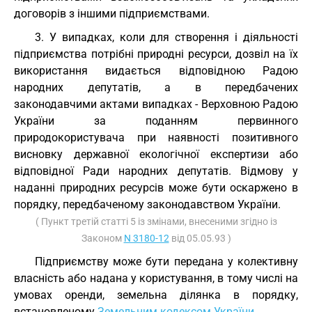
договорів з іншими підприємствами.
3. У випадках, коли для створення і діяльності
підприємства потрібні природні ресурси, дозвіл на їх
використання видається відповідною Радою
народних депутатів, а в передбачених
законодавчими актами випадках - Верховною Радою
України за поданням первинного
природокористувача при наявності позитивного
висновку державної екологічної експертизи або
відповідної Ради народних депутатів. Відмову у
наданні природних ресурсів може бути оскаржено в
порядку, передбаченому законодавством України.
( Пункт третій статті 5 із змінами, внесеними згідно із
Законом
N 3180-12
від 05.05.93 )
Підприємству може бути передана у колективну
власність або надана у користування, в тому числі на
умовах оренди, земельна ділянка в порядку,
встановленому
Земельним кодексом України
.