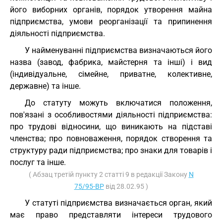
його виборних органів, порядок утворення майна
підприємства, умови реорганізації та припинення
діяльності підприємства.
У найменуванні підприємства визначаються його
назва (завод, фабрика, майстерня та інші) і вид
(індивідуальне, сімейне, приватне, колективне,
державне) та інше.
До статуту можуть включатися положення,
пов'язані з особливостями діяльності підприємства:
про трудові відносини, що виникають на підставі
членства; про повноваження, порядок створення та
структуру ради підприємства; про знаки для товарів і
послуг та інше.
( Абзац третій пункту 2 статті 9 в редакції Закону
N
75/95-ВР
від 28.02.95 )
У статуті підприємства визначається орган, який
має право представляти інтереси трудового