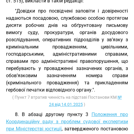
ст. 515), викласти в такій редакції:
"Довідки про посвідчені заповіти і довіреності
надаються посадовою, службовою особою протягом
десяти робочих днів на обґрунтовану письмову
вимогу суду, прокуратури, органів досудового
розслідування, оперативних підрозділів у зв’язку з
кримінальним провадженням, цивільними,
господарськими, адміністративними справами,
справами про адміністративні правопорушення, що
перебувають у провадженні зазначених органів, з
обов’язковим зазначенням номера справи
(кримінального провадження) та прикладенням
гербової печатки відповідного органу.".
( Пункт 7 втратив чинність на підставі Постанови КМ
№
24 від 14.01.2025
)
8. В абзаці другому пункту 3
Положення про
Координаційну раду з проблем судової експертизи
при Міністерстві юстиції
, затвердженого постановою