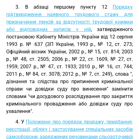
3. В абзаці першому пункту 12
Порядку
підтвердження наявного трудового стажу для
призначення пенсій за відсутності трудової книжки
або відповідних записів у ній
, затвердженого
постановою Кабінету Міністрів України від 12 серпня
1993 р. № 637 (ЗП України, 1993 р., № 12, ст. 273;
Офіційний вісник України, 2002 р., № 15, ст. 814; 2003
р., № 48, ст. 2505; 2006 р., № 22, ст. 1609, № 27, ст.
1959; 2007 р., № 47, ст. 1933; 2010 р., № 16, ст. 744;
2011 р., № 84, ст. 3078; 2012 р., № 7, ст. 249), слова ",
дізнання та слідства про припинення кримінальної
справи чи довідки суду про винесення" замінити
словами "чи досудового розслідування про закриття
кримінального провадження або довідки суду про
ухвалення".
4. У
Положенні про порядок продажу, придбання,
реєстрації, обліку і застосування спеціальних засобів
самооборони, заряджених речовинами сльозоточивої