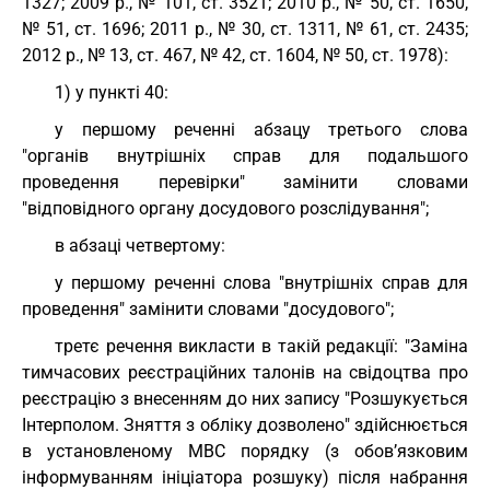
1327; 2009 р., № 101, ст. 3521; 2010 р., № 50, ст. 1650,
№ 51, ст. 1696; 2011 р., № 30, ст. 1311, № 61, ст. 2435;
2012 р., № 13, ст. 467, № 42, ст. 1604, № 50, ст. 1978):
1) у пункті 40:
у першому реченні абзацу третього слова
"органів внутрішніх справ для подальшого
проведення перевірки" замінити словами
"відповідного органу досудового розслідування";
в абзаці четвертому:
у першому реченні слова "внутрішніх справ для
проведення" замінити словами "досудового";
третє речення викласти в такій редакції: "Заміна
тимчасових реєстраційних талонів на свідоцтва про
реєстрацію з внесенням до них запису "Розшукується
Інтерполом. Зняття з обліку дозволено" здійснюється
в установленому МВС порядку (з обов’язковим
інформуванням ініціатора розшуку) після набрання