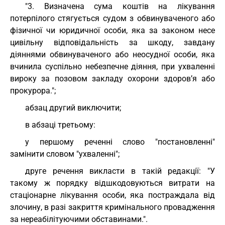
"3. Визначена сума коштів на лікування
потерпілого стягується судом з обвинуваченого або
фізичної чи юридичної особи, яка за законом несе
цивільну відповідальність за шкоду, завдану
діяннями обвинуваченого або неосудної особи, яка
вчинила суспільно небезпечне діяння, при ухваленні
вироку за позовом закладу охорони здоров’я або
прокурора.";
абзац другий виключити;
в абзаці третьому:
у першому реченні слово "постановленні"
замінити словом "ухваленні";
друге речення викласти в такій редакції: "У
такому ж порядку відшкодовуються витрати на
стаціонарне лікування особи, яка постраждала від
злочину, в разі закриття кримінального провадження
за нереабілітуючими обставинами.".