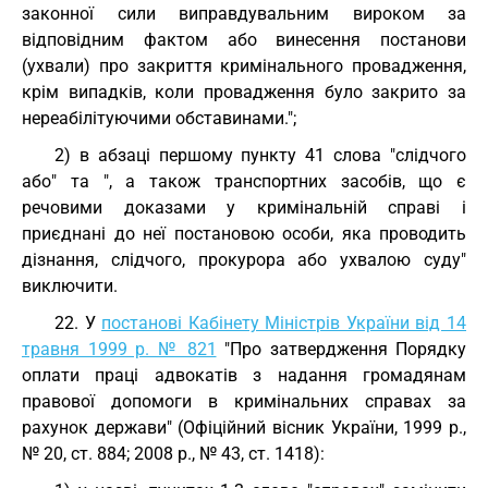
законної сили виправдувальним вироком за
відповідним фактом або винесення постанови
(ухвали) про закриття кримінального провадження,
крім випадків, коли провадження було закрито за
нереабілітуючими обставинами.";
2) в абзаці першому пункту 41 слова "слідчого
або" та ", а також транспортних засобів, що є
речовими доказами у кримінальній справі і
приєднані до неї постановою особи, яка проводить
дізнання, слідчого, прокурора або ухвалою суду"
виключити.
22. У
постанові Кабінету Міністрів України від 14
травня 1999 р. № 821
"Про затвердження Порядку
оплати праці адвокатів з надання громадянам
правової допомоги в кримінальних справах за
рахунок держави" (Офіційний вісник України, 1999 р.,
№ 20, ст. 884; 2008 р., № 43, ст. 1418):