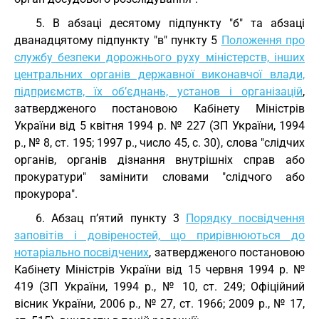
5. В абзаці десятому підпункту "б" та абзаці
дванадцятому підпункту "в" пункту 5
Положення про
службу безпеки дорожнього руху міністерств, інших
центральних органів державної виконавчої влади,
підприємств, їх об’єднань, установ і організацій
,
затвердженого постановою Кабінету Міністрів
України від 5 квітня 1994 р. № 227 (ЗП України, 1994
р., № 8, ст. 195; 1997 р., число 45, с. 30), слова "слідчих
органів, органів дізнання внутрішніх справ або
прокуратури" замінити словами "слідчого або
прокурора".
6. Абзац п’ятий пункту 3
Порядку посвідчення
заповітів і довіреностей, що прирівнюються до
нотаріально посвідчених
, затвердженого постановою
Кабінету Міністрів України від 15 червня 1994 р. №
419 (ЗП України, 1994 р., № 10, ст. 249; Офіційний
вісник України, 2006 р., № 27, ст. 1966; 2009 р., № 17,