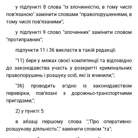
у підпункті 8 слова "із злочинністю, в тому числі
пов’язаною" замінити словами "правопорушеннями, в
тому числі пов’язаними";
у підпункті 9 слово "злочинних" замінити словом
"протиправних";
підпункти 11 і 36 викласти в такій редакції:
"11) бере у межах своєї компетенції та відповідно
до законодавства участь у розкритті кримінальних
правопорушень і розшуку осіб, які їх вчинили;";
"36) проводить згідно із законодавством
перевірки, пов’язані з дорожньо-транспортними
пригодами;";
2) у пункті 5:
в абзаці першому слова ","Про оперативно-
розшукову діяльність"," замінити словом "та";