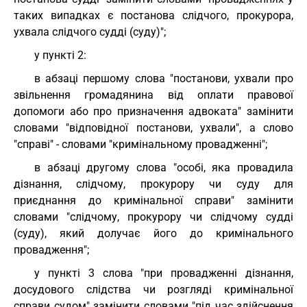
таких випадках є постанова слідчого, прокурора,
ухвала слідчого судді (суду)";
у пункті 2:
в абзаці першому слова "постанови, ухвали про
звільнення громадянина від оплати правової
допомоги або про призначення адвоката" замінити
словами "відповідної постанови, ухвали", а слово
"справі" - словами "кримінальному провадженні";
в абзаці другому слова "особі, яка провадила
дізнання, слідчому, прокурору чи суду для
приєднання до кримінальної справи" замінити
словами "слідчому, прокурору чи слідчому судді
(суду), який долучає його до кримінального
провадження";
у пункті 3 слова "при провадженні дізнання,
досудового слідства чи розгляді кримінальної
справи судом" замінити словами "під час здійснення