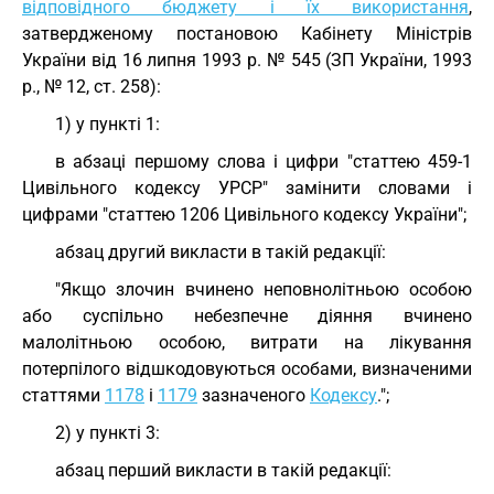
відповідного бюджету і їх використання
,
затвердженому постановою Кабінету Міністрів
України від 16 липня 1993 р. № 545 (ЗП України, 1993
р., № 12, ст. 258):
1) у пункті 1:
в абзаці першому слова і цифри "статтею 459-1
Цивільного кодексу УРСР" замінити словами і
цифрами "статтею 1206 Цивільного кодексу України";
абзац другий викласти в такій редакції:
"Якщо злочин вчинено неповнолітньою особою
або суспільно небезпечне діяння вчинено
малолітньою особою, витрати на лікування
потерпілого відшкодовуються особами, визначеними
статтями
1178
і
1179
зазначеного
Кодексу
.";
2) у пункті 3:
абзац перший викласти в такій редакції: