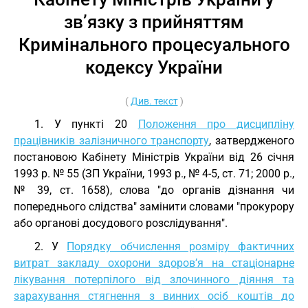
зв’язку з прийняттям
Кримінального процесуального
кодексу України
(
Див. текст
)
1. У пункті 20
Положення про дисципліну
працівників залізничного транспорту
, затвердженого
постановою Кабінету Міністрів України від 26 січня
1993 р. № 55 (ЗП України, 1993 р., № 4-5, ст. 71; 2000 р.,
№ 39, ст. 1658), слова "до органів дізнання чи
попереднього слідства" замінити словами "прокурору
або органові досудового розслідування".
2. У
Порядку обчислення розміру фактичних
витрат закладу охорони здоров’я на стаціонарне
лікування потерпілого від злочинного діяння та
зарахування стягнення з винних осіб коштів до