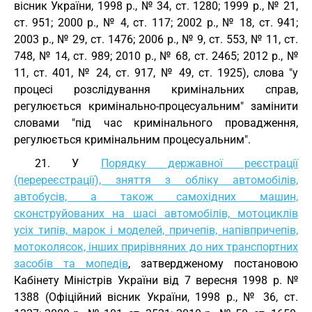
вісник України, 1998 р., № 34, ст. 1280; 1999 р., № 21,
ст. 951; 2000 р., № 4, ст. 117; 2002 р., № 18, ст. 941;
2003 р., № 29, ст. 1476; 2006 р., № 9, ст. 553, № 11, ст.
748, № 14, ст. 989; 2010 р., № 68, ст. 2465; 2012 р., №
11, ст. 401, № 24, ст. 917, № 49, ст. 1925), слова "у
процесі розслідування кримінальних справ,
регулюється кримінально-процесуальним" замінити
словами "під час кримінального провадження,
регулюється кримінальним процесуальним".
21. У
Порядку державної реєстрації
(перереєстрації), зняття з обліку автомобілів,
автобусів, а також самохідних машин,
сконструйованих на шасі автомобілів, мотоциклів
усіх типів, марок і моделей, причепів, напівпричепів,
мотоколясок, інших прирівняних до них транспортних
засобів та мопедів
, затвердженому постановою
Кабінету Міністрів України від 7 вересня 1998 р. №
1388 (Офіційний вісник України, 1998 р., № 36, ст.