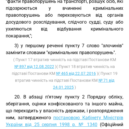
"факти правопорушень на транспорті, розшук осіб, які
підозрюються у вчиненні кримінальних
правопорушень або переховуються від органів
досудового розслідування, слідчого судді, суду або
ухиляються від відбування кримінального
покарання,";
3) у першому реченні пункту 7 слово "злочинів"
замінити словами "кримінальних правопорушень".
( Пункт 17 втратив чинність на підставі Постанови КМ
№ 897 від 12.08.2022
)( Пункт 18 втратив чинність на
підставі Постанови КМ
№ 465 від 22.07.2016
)( Пункт 19
втратив чинність на підставі Постанови КМ
№ 71 від
24.01.2025
)
20. В абзаці п’ятому пункту 2 Порядку обліку,
зберігання, оцінки конфіскованого та іншого майна,
що переходить у власність держави, і розпорядження
ним, затвердженого
постановою Кабінету Міністрів
України від 25 серпня 1998 р. № 1340
(Офіційний