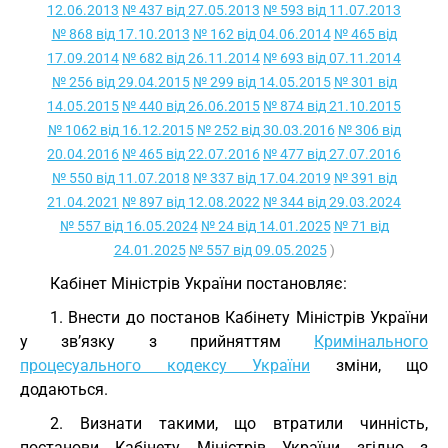
12.06.2013
№ 437 від 27.05.2013
№ 593 від 11.07.2013
№ 868 від 17.10.2013
№ 162 від 04.06.2014
№ 465 від
17.09.2014
№ 682 від 26.11.2014
№ 693 від 07.11.2014
№ 256 від 29.04.2015
№ 299 від 14.05.2015
№ 301 від
14.05.2015
№ 440 від 26.06.2015
№ 874 від 21.10.2015
№ 1062 від 16.12.2015
№ 252 від 30.03.2016
№ 306 від
20.04.2016
№ 465 від 22.07.2016
№ 477 від 27.07.2016
№ 550 від 11.07.2018
№ 337 від 17.04.2019
№ 391 від
21.04.2021
№ 897 від 12.08.2022
№ 344 від 29.03.2024
№ 557 від 16.05.2024
№ 24 від 14.01.2025
№ 71 від
24.01.2025
№ 557 від 09.05.2025
)
Кабінет Міністрів України постановляє:
1. Внести до постанов Кабінету Міністрів України
у зв’язку з прийняттям
Кримінального
процесуального кодексу України
зміни, що
додаються.
2. Визнати такими, що втратили чинність,
постанови Кабінету Міністрів України згідно з