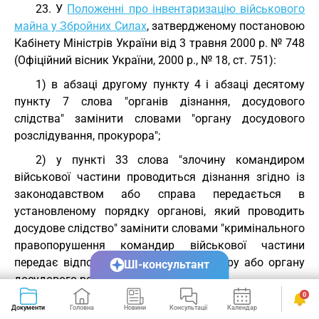
23. У
Положенні про інвентаризацію військового
майна у Збройних Силах
, затвердженому постановою
Кабінету Міністрів України від 3 травня 2000 р. № 748
(Офіційний вісник України, 2000 р., № 18, ст. 751):
1) в абзаці другому пункту 4 і абзаці десятому
пункту 7 слова "органів дізнання, досудового
слідства" замінити словами "органу досудового
розслідування, прокурора";
2) у пункті 33 слова "злочину командиром
військової частини проводиться дізнання згідно із
законодавством або справа передається в
установленому порядку органові, який проводить
досудове слідство" замінити словами "кримінального
правопорушення командир військової частини
передає відповідні матеріали прокурору або органу
ШІ-консультант
досудового розслідування".
0
24. В абзаці другому пункту 4
Порядку
Документи
Головна
Новини
Консультації
Календар
Сервіси