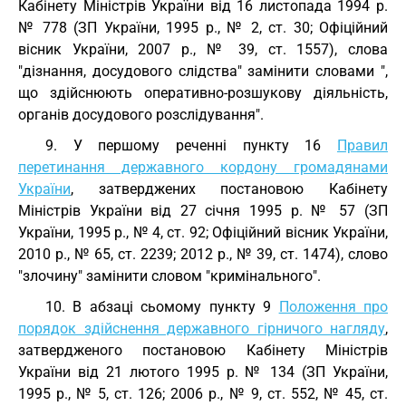
Кабінету Міністрів України від 16 листопада 1994 р.
№ 778 (ЗП України, 1995 р., № 2, ст. 30; Офіційний
вісник України, 2007 р., № 39, ст. 1557), слова
"дізнання, досудового слідства" замінити словами ",
що здійснюють оперативно-розшукову діяльність,
органів досудового розслідування".
9. У першому реченні пункту 16
Правил
перетинання державного кордону громадянами
України
, затверджених постановою Кабінету
Міністрів України від 27 січня 1995 р. № 57 (ЗП
України, 1995 р., № 4, ст. 92; Офіційний вісник України,
2010 р., № 65, ст. 2239; 2012 р., № 39, ст. 1474), слово
"злочину" замінити словом "кримінального".
10. В абзаці сьомому пункту 9
Положення про
порядок здійснення державного гірничого нагляду
,
затвердженого постановою Кабінету Міністрів
України від 21 лютого 1995 р. № 134 (ЗП України,
1995 р., № 5, ст. 126; 2006 р., № 9, ст. 552, № 45, ст.