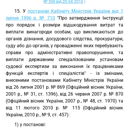
№ 306 від 20.04.2016
)
15. У
постанові Кабінету Міністрів України від 1
липня 1996 р. № 710
"Про затвердження Інструкції
про порядок і розміри відшкодування витрат та
виплати винагороди особам, що викликаються до
органів дізнання, досудового слідства, прокуратури,
суду або до органів, у провадженні яких перебувають
справи про адміністративні правопорушення, та
виплати державним спеціалізованим установам
судової експертизи за виконання їх працівниками
функцій експертів і спеціалістів" - із змінами,
внесеними постановами Кабінету Міністрів України
від 26 липня 2001 р. № 869 (Офіційний вісник України,
2001 р., № 31, ст. 1396), від 26 червня 2007 р. № 870
(Офіційний вісник України, 2007 р., № 48, ст. 1970) та
від 11 лютого 2010 р. № 115 (Офіційний вісник
України, 2010 р., № 9, ст. 457):
1) у постанові: