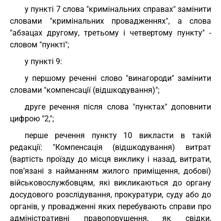
у пункті 7 слова "кримінальних справах" замінити
словами "кримінальних провадженнях", а слова
"абзацах другому, третьому і четвертому пункту" -
словом "пункті";
у пункті 9:
у першому реченні слово "винагороди" замінити
словами "компенсації (відшкодування)";
друге речення після слова "пунктах" доповнити
цифрою "2,";
перше речення пункту 10 викласти в такій
редакції: "Компенсація (відшкодування) витрат
(вартість проїзду до місця виклику і назад, витрати,
пов’язані з найманням жилого приміщення, добові)
військовослужбовцям, які викликаються до органу
досудового розслідування, прокуратури, суду або до
органів, у провадженні яких перебувають справи про
адміністративні правопорушення, як свідки,