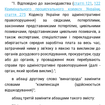
"1. Відповідно до законодавства (
статті 121
,
122
Кримінального процесуального кодексу України
,
стаття 275
Кодексу України про адміністративні
правопорушення) за свідками, потерпілими,
законними представниками потерпілих, цивільними
позивачами, представниками цивільних позивачів, а
також експертами, спеціалістами і перекладачами
зберігається середня заробітна плата за весь час,
затрачений ними у зв’язку з явкою та викликом до
органів досудового розслідування, прокуратури, суду
або до органів, у провадженні яких перебувають
справи про адміністративні правопорушення (далі -
орган, який зробив виклик).";
в абзаці другому слово "винагорода" замінити
словами "компенсація (здійснюється
відшкодування)";
абзац третій замінити абзацами такого змісту: