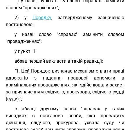
1) у назві, пунктах 1-3 слово "справах" замінити
словом "провадженнях";
2) у
Порядку
, затвердженому зазначеною
постановою:
у назві слово "справах" замінити словом
"провадженнях";
у пункті 1:
абзац перший викласти в такій редакції:
"1. Цей Порядок визначає механізм оплати праці
адвокатів з надання правової допомоги в
кримінальних провадженнях, які здійснювали захист
за призначенням слідчого, прокурора, слідчого судді
(суду).";
в абзаці другому слова "справах у таких
випадках є постанова особи, яка провадить
дізнання, слідчого, прокурора, ухвала суду чи
постанова судді" замінити словами "провадженнях у