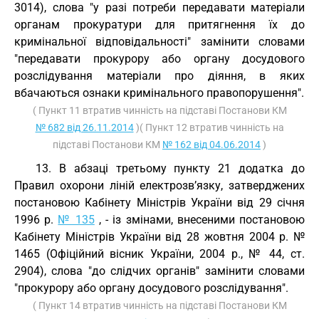
3014), слова "у разі потреби передавати матеріали
органам прокуратури для притягнення їх до
кримінальної відповідальності" замінити словами
"передавати прокурору або органу досудового
розслідування матеріали про діяння, в яких
вбачаються ознаки кримінального правопорушення".
( Пункт 11 втратив чинність на підставі Постанови КМ
№ 682 від 26.11.2014
)( Пункт 12 втратив чинність на
підставі Постанови КМ
№ 162 від 04.06.2014
)
13. В абзаці третьому пункту 21 додатка до
Правил охорони ліній електрозв’язку, затверджених
постановою Кабінету Міністрів України від 29 січня
1996 р.
№ 135
, - із змінами, внесеними постановою
Кабінету Міністрів України від 28 жовтня 2004 р. №
1465 (Офіційний вісник України, 2004 р., № 44, ст.
2904), слова "до слідчих органів" замінити словами
"прокурору або органу досудового розслідування".
( Пункт 14 втратив чинність на підставі Постанови КМ