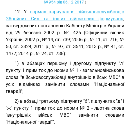
№ 954 від 06.12.2017
)
12. У
нормах харчування військовослужбовців
Збройних Сил та інших військових формувань
,
затверджених постановою Кабінету Міністрів України
від 29 березня 2002 р. № 426 (Офіційний вісник
України, 2002 р., № 14, ст. 739; 2006 р., № 11, ст. 716, №
50, ст. 3324; 2011 р., № 97, ст. 3541; 2013 р., № 41, ст.
1477; 2014 р., № 24, ст. 738):
1) в абзацах першому і другому підпункту "л"
пункту 1 приміток до норми № 1 - загальновійськова
слова "військовослужбовці внутрішніх військ МВС" в
усіх відмінках замінити словами "Національної
гвардії";
2) в абзаці третьому підпункту "б", підпунктах "д" і
"ж" пункту 1 приміток до норми № 2 - льотна слова
"внутрішніх військ МВС" замінити словами
"Національної гвардії".