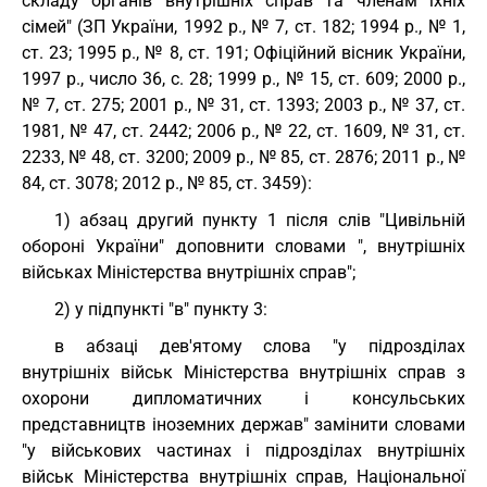
складу органів внутрішніх справ та членам їхніх
сімей" (ЗП України, 1992 р., № 7, ст. 182; 1994 р., № 1,
ст. 23; 1995 р., № 8, ст. 191; Офіційний вісник України,
1997 р., число 36, с. 28; 1999 р., № 15, ст. 609; 2000 р.,
№ 7, ст. 275; 2001 р., № 31, ст. 1393; 2003 р., № 37, ст.
1981, № 47, ст. 2442; 2006 р., № 22, ст. 1609, № 31, ст.
2233, № 48, ст. 3200; 2009 р., № 85, ст. 2876; 2011 р., №
84, ст. 3078; 2012 р., № 85, ст. 3459):
1) абзац другий пункту 1 після слів "Цивільній
обороні України" доповнити словами ", внутрішніх
військах Міністерства внутрішніх справ";
2) у підпункті "в" пункту 3:
в абзаці дев'ятому слова "у підрозділах
внутрішніх військ Міністерства внутрішніх справ з
охорони дипломатичних і консульських
представництв іноземних держав" замінити словами
"у військових частинах і підрозділах внутрішніх
військ Міністерства внутрішніх справ, Національної