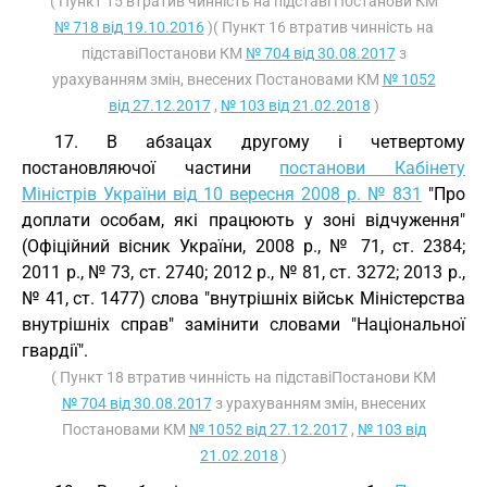
( Пункт 15 втратив чинність на підставі Постанови КМ
№ 718 від 19.10.2016
)( Пункт 16 втратив чинність на
підставіПостанови КМ
№ 704 від 30.08.2017
з
урахуванням змін, внесених Постановами КМ
№ 1052
від 27.12.2017
,
№ 103 від 21.02.2018
)
17. В абзацах другому і четвертому
постановляючої частини
постанови Кабінету
Міністрів України від 10 вересня 2008 р. № 831
"Про
доплати особам, які працюють у зоні відчуження"
(Офіційний вісник України, 2008 р., № 71, ст. 2384;
2011 р., № 73, ст. 2740; 2012 р., № 81, ст. 3272; 2013 р.,
№ 41, ст. 1477) слова "внутрішніх військ Міністерства
внутрішніх справ" замінити словами "Національної
гвардії".
( Пункт 18 втратив чинність на підставіПостанови КМ
№ 704 від 30.08.2017
з урахуванням змін, внесених
Постановами КМ
№ 1052 від 27.12.2017
,
№ 103 від
21.02.2018
)