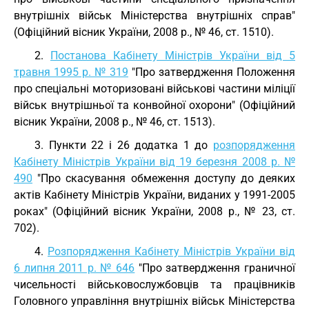
внутрішніх військ Міністерства внутрішніх справ"
(Офіційний вісник України, 2008 р., № 46, ст. 1510).
2.
Постанова Кабінету Міністрів України від 5
травня 1995 р. № 319
"Про затвердження Положення
про спеціальні моторизовані військові частини міліції
військ внутрішньої та конвойної охорони" (Офіційний
вісник України, 2008 р., № 46, ст. 1513).
3. Пункти 22 і 26 додатка 1 до
розпорядження
Кабінету Міністрів України від 19 березня 2008 р. №
490
"Про скасування обмеження доступу до деяких
актів Кабінету Міністрів України, виданих у 1991-2005
роках" (Офіційний вісник України, 2008 р., № 23, ст.
702).
4.
Розпорядження Кабінету Міністрів України від
6 липня 2011 р. № 646
"Про затвердження граничної
чисельності військовослужбовців та працівників
Головного управління внутрішніх військ Міністерства