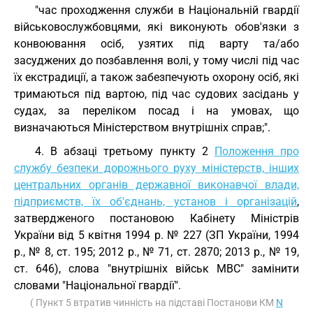
"час проходження служби в Національній гвардії
військовослужбовцями, які виконують обов'язки з
конвоювання осіб, узятих під варту та/або
засуджених до позбавлення волі, у тому числі під час
їх екстрадиції, а також забезпечують охорону осіб, які
тримаються під вартою, під час судових засідань у
судах, за переліком посад і на умовах, що
визначаються Міністерством внутрішніх справ;".
4. В абзаці третьому пункту 2
Положення про
службу безпеки дорожнього руху міністерств, інших
центральних органів державної виконавчої влади,
підприємств, їх об'єднань, установ і організацій
,
затвердженого постановою Кабінету Міністрів
України від 5 квітня 1994 р. № 227 (ЗП України, 1994
р., № 8, ст. 195; 2012 р., № 71, ст. 2870; 2013 р., № 19,
ст. 646), слова "внутрішніх військ МВС" замінити
словами "Національної гвардії".
( Пункт 5 втратив чинність на підставі Постанови КМ
N