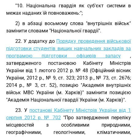
"10. Національна гвардія як суб'єкт системи в
межах наданих їй повноважень:";
2) в абзаці восьмому слова "внутрішніх військ"
замінити словами "Національної гвардії".
22. У додатку до
Порядку проведення військової
підготовки студентів вищих навчальних закладів за
програмою підготовки офіцерів запасу
,
затвердженого постановою Кабінету Міністрів
України від 1 лютого 2012 р. № 48 (Офіційний вісник
України, 2012 p., № 9, ст. 323; 2013 p., № 73, ст. 2676;
2014 р., № 3, ст. 52), позицію "Академія внутрішніх
військ МВС України (м. Харків)" замінити позицією
"Академія Національної гвардії України (м. Харків)".
23. У
постанові Кабінету Міністрів України від 1
серпня 2012 р. № 702
"Про затвердження переліку
місцевостей з особливими природними,
географічними, геологічними, кліматичними,