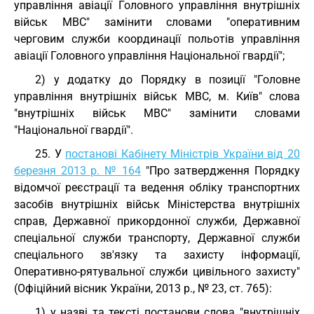
управління авіації Головного управління внутрішніх
військ МВС" замінити словами "оперативним
черговим служби координації польотів управління
авіації Головного управління Національної гвардії";
2) у додатку до Порядку в позиції "Головне
управління внутрішніх військ МВС, м. Київ" слова
"внутрішніх військ МВС" замінити словами
"Національної гвардії".
25. У
постанові Кабінету Міністрів України від 20
березня 2013 р. № 164
"Про затвердження Порядку
відомчої реєстрації та ведення обліку транспортних
засобів внутрішніх військ Міністерства внутрішніх
справ, Державної прикордонної служби, Державної
спеціальної служби транспорту, Державної служби
спеціального зв'язку та захисту інформації,
Оперативно-рятувальної служби цивільного захисту"
(Офіційний вісник України, 2013 р., № 23, ст. 765):
1) у назві та тексті постанови слова "внутрішніх