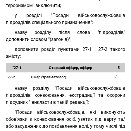
тероризмом" виключити;
у розділі "Посади військовослужбовців
підрозділів спеціального призначення":
назву розділу після слова "підрозділів"
доповнити словом "(загонів)";
доповнити розділ пунктами 27-1 і 27-2 такого
змісту:
"27-1.
Старший офіцер, офіцер
5
27-2.
Лікар (травматолог)
5";
назву розділу "Посади військовослужбовців
підрозділів конвоювання, екстрадиції та охорони
підсудних " викласти в такій редакції:
"Посади військовослужбовців, які виконують
обов'язки з конвоювання осіб, узятих під варту та/
або засуджених до позбавлення волі, у тому числі під