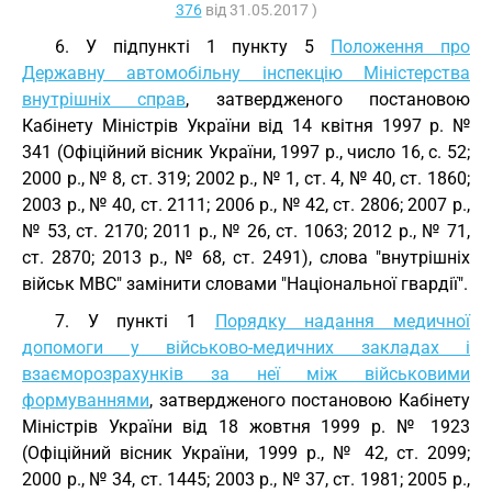
376
від 31.05.2017 )
6. У підпункті 1 пункту 5
Положення про
Державну автомобільну інспекцію Міністерства
внутрішніх справ
, затвердженого постановою
Кабінету Міністрів України від 14 квітня 1997 р. №
341 (Офіційний вісник України, 1997 р., число 16, с. 52;
2000 р., № 8, ст. 319; 2002 р., № 1, ст. 4, № 40, ст. 1860;
2003 р., № 40, ст. 2111; 2006 р., № 42, ст. 2806; 2007 р.,
№ 53, ст. 2170; 2011 р., № 26, ст. 1063; 2012 р., № 71,
ст. 2870; 2013 р., № 68, ст. 2491), слова "внутрішніх
військ МВС" замінити словами "Національної гвардії".
7. У пункті 1
Порядку надання медичної
допомоги у військово-медичних закладах і
взаєморозрахунків за неї між військовими
формуваннями
, затвердженого постановою Кабінету
Міністрів України від 18 жовтня 1999 р. № 1923
(Офіційний вісник України, 1999 p., № 42, ст. 2099;
2000 р., № 34, ст. 1445; 2003 p., № 37, ст. 1981; 2005 р.,