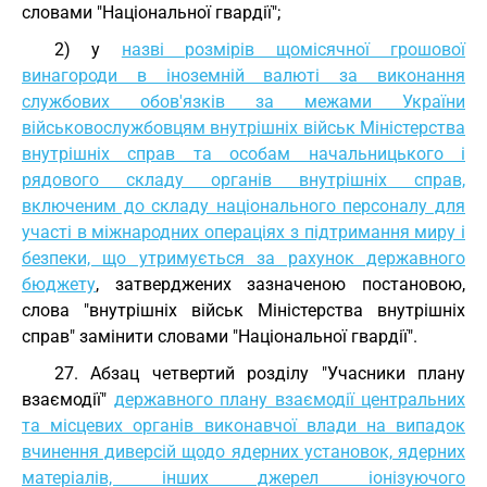
словами "Національної гвардії";
2) у
назві розмірів щомісячної грошової
винагороди в іноземній валюті за виконання
службових обов'язків за межами України
військовослужбовцям внутрішніх військ Міністерства
внутрішніх справ та особам начальницького і
рядового складу органів внутрішніх справ,
включеним до складу національного персоналу для
участі в міжнародних операціях з підтримання миру і
безпеки, що утримується за рахунок державного
бюджету
, затверджених зазначеною постановою,
слова "внутрішніх військ Міністерства внутрішніх
справ" замінити словами "Національної гвардії".
27. Абзац четвертий розділу "Учасники плану
взаємодії"
державного плану взаємодії центральних
та місцевих органів виконавчої влади на випадок
вчинення диверсій щодо ядерних установок, ядерних
матеріалів, інших джерел іонізуючого