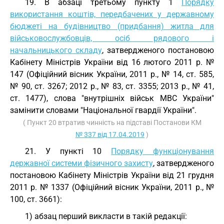
19. В абзаці третьому пункту 1
Порядку
використання коштів, передбачених у державному
бюджеті на будівництво (придбання) житла для
військовослужбовців, осіб рядового і
начальницького складу
, затвердженого постановою
Кабінету Міністрів України від 16 лютого 2011 р. №
147 (Офіційний вісник України, 2011 p., № 14, ст. 585,
№ 90, ст. 3267; 2012 р., № 83, ст. 3355; 2013 р., № 41,
ст. 1477), слова "внутрішніх військ МВС України"
замінити словами "Національної гвардії України".
( Пункт 20 втратив чинність на підставі Постанови КМ
№ 337 від 17.04.2019
)
21. У пункті 10
Порядку функціонування
державної системи фізичного захисту
, затвердженого
постановою Кабінету Міністрів України від 21 грудня
2011 р. № 1337 (Офіційний вісник України, 2011 р., №
100, ст. 3661):
1) абзац перший викласти в такій редакції: