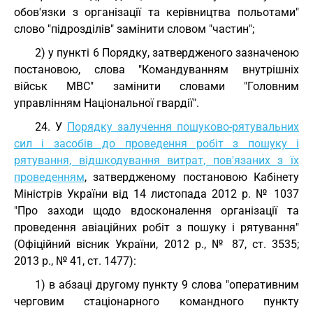
обов'язки з організації та керівництва польотами"
слово "підрозділів" замінити словом "частин";
2) у пункті 6 Порядку, затвердженого зазначеною
постановою, слова "Командуванням внутрішніх
військ МВС" замінити словами "Головним
управлінням Національної гвардії".
24. У
Порядку залучення пошуково-рятувальних
сил і засобів до проведення робіт з пошуку і
рятування, відшкодування витрат, пов'язаних з їх
проведенням
, затвердженому постановою Кабінету
Міністрів України від 14 листопада 2012 р. № 1037
"Про заходи щодо вдосконалення організації та
проведення авіаційних робіт з пошуку і рятування"
(Офіційний вісник України, 2012 р., № 87, ст. 3535;
2013 р., № 41, ст. 1477):
1) в абзаці другому пункту 9 слова "оперативним
черговим стаціонарного командного пункту