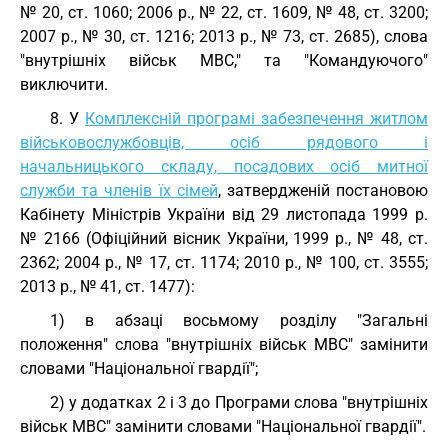
№ 20, ст. 1060; 2006 p., № 22, ст. 1609, № 48, ст. 3200;
2007 р., № 30, ст. 1216; 2013 р., № 73, ст. 2685), слова
"внутрішніх військ МВС," та "Командуючого"
виключити.
8. У
Комплексній програмі забезпечення житлом
військовослужбовців, осіб рядового і
начальницького складу, посадових осіб митної
служби та членів їх сімей
, затвердженій постановою
Кабінету Міністрів України від 29 листопада 1999 р.
№ 2166 (Офіційний вісник України, 1999 р., № 48, ст.
2362; 2004 р., № 17, ст. 1174; 2010 р., № 100, ст. 3555;
2013 р., № 41, ст. 1477):
1) в абзаці восьмому розділу "Загальні
положення" слова "внутрішніх військ МВС" замінити
словами "Національної гвардії";
2) у додатках 2 і 3 до Програми слова "внутрішніх
військ МВС" замінити словами "Національної гвардії".