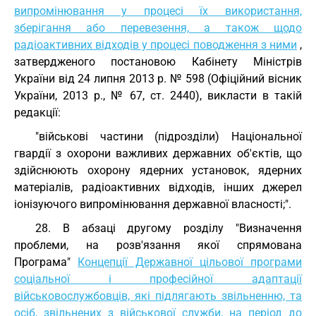
випромінювання у процесі їх використання,
зберігання або перевезення, а також щодо
радіоактивних відходів у процесі поводження з ними
,
затвердженого постановою Кабінету Міністрів
України від 24 липня 2013 р. № 598 (Офіційний вісник
України, 2013 р., № 67, ст. 2440), викласти в такій
редакції:
"військові частини (підрозділи) Національної
гвардії з охорони важливих державних об'єктів, що
здійснюють охорону ядерних установок, ядерних
матеріалів, радіоактивних відходів, інших джерел
іонізуючого випромінювання державної власності;".
28. В абзаці другому розділу "Визначення
проблеми, на розв'язання якої спрямована
Програма"
Концепції Державної цільової програми
соціальної і професійної адаптації
військовослужбовців, які підлягають звільненню, та
осіб, звільнених з військової служби, на період до