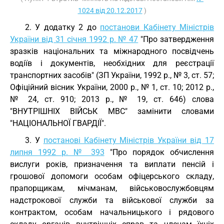
1024 від 20.12.2017
)
2. У додатку 2 до
постанови Кабінету Міністрів
України від 31 січня 1992 р. № 47
"Про затвердження
зразків національних та міжнародного посвідчень
водіїв і документів, необхідних для реєстрації
транспортних засобів" (ЗП України, 1992 р., № 3, ст. 57;
Офіційний вісник України, 2000 р., № 1, ст. 10; 2012 р.,
№ 24, ст. 910; 2013 р., № 19, ст. 646) слова
"ВНУТРІШНІХ ВІЙСЬК МВС" замінити словами
"НАЦІОНАЛЬНОЇ ГВАРДІЇ".
3. У
постанові Кабінету Міністрів України від 17
липня 1992 р. № 393
"Про порядок обчислення
вислуги років, призначення та виплати пенсій і
грошової допомоги особам офіцерського складу,
прапорщикам, мічманам, військовослужбовцям
надстрокової служби та військової служби за
контрактом, особам начальницького і рядового