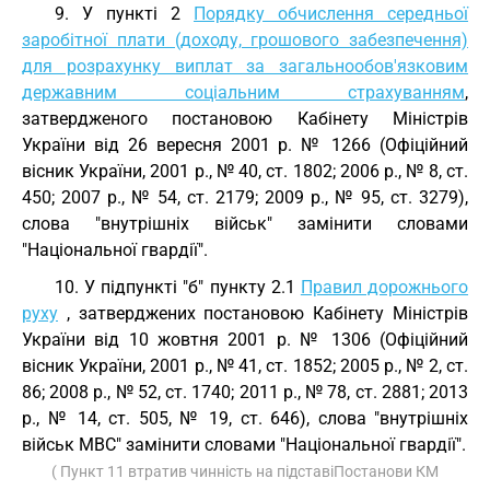
9. У пункті 2
Порядку обчислення середньої
заробітної плати (доходу, грошового забезпечення)
для розрахунку виплат за загальнообов'язковим
державним соціальним страхуванням
,
затвердженого постановою Кабінету Міністрів
України від 26 вересня 2001 р. № 1266 (Офіційний
вісник України, 2001 р., № 40, ст. 1802; 2006 р., № 8, ст.
450; 2007 р., № 54, ст. 2179; 2009 р., № 95, ст. 3279),
слова "внутрішніх військ" замінити словами
"Національної гвардії".
10. У підпункті "б" пункту 2.1
Правил дорожнього
руху
, затверджених постановою Кабінету Міністрів
України від 10 жовтня 2001 р. № 1306 (Офіційний
вісник України, 2001 р., № 41, ст. 1852; 2005 р., № 2, ст.
86; 2008 р., № 52, ст. 1740; 2011 р., № 78, ст. 2881; 2013
р., № 14, ст. 505, № 19, ст. 646), слова "внутрішніх
військ МВС" замінити словами "Національної гвардії".
( Пункт 11 втратив чинність на підставіПостанови КМ