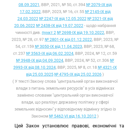
08.09.2021
, ВВР, 2021, № 50, ст.394
№ 2079-IX від
17.02.2022
, ВВР, 2023, № 16, ст.55
№ 2145-IX від
24.03.2022
№ 2247-IX від 12.05.2022
№ 2321-IX від
20.06.2022
№ 2438-IX від 19.07.2022
- щодо набрання
чинності див.
пункт 2
№ 2698-IX від 19.10.2022
, ВВР,
2023, № 28, ст.97
№ 2801-IX від 01.12.2022
, ВВР, 2023, №
54, ст.159
№ 3050-IX від 11.04.2023
, ВВР, 2023, № 68,
ст.237
№ 3563-IX від 06.02.2024
, ВВР, 2024, № 12, ст.59
№ 3948-IX від 04.09.2024
, ВВР, 2024, № 52, ст.306
№
3993-IX від 08.10.2024
, ВВР, 2025, № 8, ст.18
№ 4321-IX
від 25.03.2025
№ 4795-IX від 25.02.2026
)
( У тексті Закону слова "центральний орган виконавчої
влади з питань земельних ресурсів" в усіх відмінках
замінено словами "центральний орган виконавчої
влади, що реалізує державну політику у сфері
земельних відносин" у відповідному відмінку згідно із
Законом
№ 5462-VI від 16.10.2012
)
Цей Закон установлює правові, економічні та