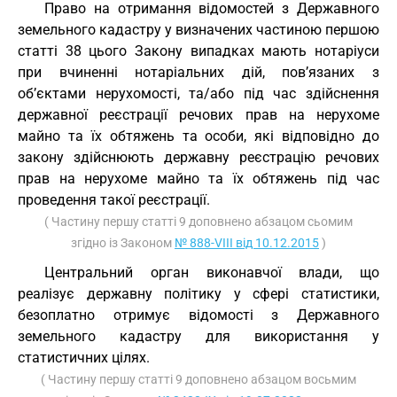
Право на отримання відомостей з Державного
земельного кадастру у визначених частиною першою
статті 38
цього Закону випадках мають нотаріуси
при вчиненні нотаріальних дій, пов’язаних з
об’єктами нерухомості, та/або під час здійснення
державної реєстрації речових прав на нерухоме
майно та їх обтяжень та особи, які відповідно до
закону здійснюють державну реєстрацію речових
прав на нерухоме майно та їх обтяжень під час
проведення такої реєстрації.
( Частину першу статті 9 доповнено абзацом сьомим
згідно із Законом
№ 888-VIII від 10.12.2015
)
Центральний орган виконавчої влади, що
реалізує державну політику у сфері статистики,
безоплатно отримує відомості з Державного
земельного кадастру для використання у
статистичних цілях.
( Частину першу статті 9 доповнено абзацом восьмим