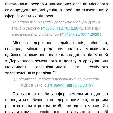
посадовими особами виконавчих органів місцевого
самоврядування, які успішно пройшли стажування у
сфері земельних відносин.
( Частину першу статті 9 доповнено абзацом другим
згідно із Законом
№ 888-VIII від 10.12.2015
; із змінами,
внесеними згідно із Законом
№ 943-IX від 03.11.2020
)
Місцева державна адміністрація, сільська,
селищна, міська рада визначають можливість
здійснення ними повноважень з надання відомостей
з Державного земельного кадастру з урахуванням
можливості організаційного та технічного
забезпечення їх реалізації.
( Частину першу статті 9 доповнено абзацом третім
згідно із Законом
№ 888-VIII від 10.12.2015
)
Стажування особи у сфері земельних відносин
проводиться безоплатно державним кадастровим
реєстратором строком не більше одного місяця. За
результатами успішного стажування особі