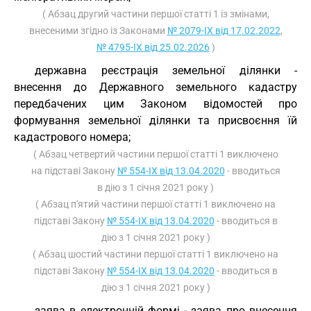
( Абзац другий частини першої статті 1 із змінами,
внесеними згідно із Законами
№ 2079-IX від 17.02.2022
,
№ 4795-IX від 25.02.2026
)
державна реєстрація земельної ділянки -
внесення до Державного земельного кадастру
передбачених цим Законом відомостей про
формування земельної ділянки та присвоєння їй
кадастрового номера;
( Абзац четвертий частини першої статті 1 виключено
на підставі Закону
№ 554-IX від 13.04.2020
- вводиться
в дію з 1 січня 2021 року )
( Абзац п'ятий частини першої статті 1 виключено на
підставі Закону
№ 554-IX від 13.04.2020
- вводиться в
дію з 1 січня 2021 року )
( Абзац шостий частини першої статті 1 виключено на
підставі Закону
№ 554-IX від 13.04.2020
- вводиться в
дію з 1 січня 2021 року )
заява в електронній формі - заява про внесення