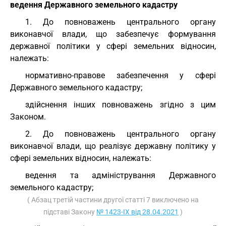
ведення Державного земельного кадастру
1. До повноважень центрального органу
виконавчої влади, що забезпечує формування
державної політики у сфері земельних відносин,
належать:
нормативно-правове забезпечення у сфері
Державного земельного кадастру;
здійснення інших повноважень згідно з цим
Законом.
2. До повноважень центрального органу
виконавчої влади, що реалізує державну політику у
сфері земельних відносин, належать:
ведення та адміністрування Державного
земельного кадастру;
( Абзац третій частини другої статті 7 виключено на
підставі Закону
№ 1423-IX від 28.04.2021
)