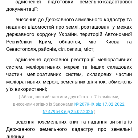
здійснення підготовки земельно-кадастрової
документації;
внесення до Державного земельного кадастру та
надання відомостей про землі, розташовані у межах
державного кордону України, територій Автономної
Республіки Крим, областей, міст Києва та
Севастополя, районів, сіл, селищ, міст;
здійснення державної реєстрації меліоративних
систем, меліоративних мереж та інших складових
частин меліоративних систем, складових частин
меліоративних мереж, земельних ділянок, обмежень
у їх використанні;
( Абзац шостий частини другої статті 7 із змінами,
внесеними згідно із Законами
№ 2079-IX від 17.02.2022
,
№ 4795-IX від 25.02.2026
)
ведення поземельних книг та надання витягів із
Державного земельного кадастру про земельні
ділянки;