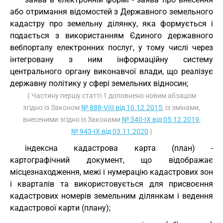
або отримання відомостей з Державного земельного
кадастру про земельну ділянку, яка формується і
подається з використанням Єдиного державного
вебпорталу електронних послуг, у тому числі через
інтегровану з ним інформаційну систему
центрального органу виконавчої влади, що реалізує
державну політику у сфері земельних відносин;
( Частину першу статті 1 доповнено новим абзацом
згідно із Законом
№ 888-VIII від 10.12.2015
; із змінами,
внесеними згідно із Законами
№ 340-IX від 05.12.2019
,
№ 943-IX від 03.11.2020
)
індексна кадастрова карта (план) -
картографічний документ, що відображає
місцезнаходження, межі і нумерацію кадастрових зон
і кварталів та використовується для присвоєння
кадастрових номерів земельним ділянкам і ведення
кадастрової карти (плану);