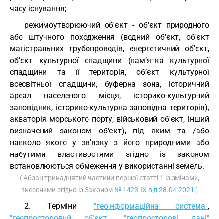
часу існування;
режимоутворюючий об'єкт - об'єкт природного
або штучного походження (водний об'єкт, об'єкт
магістральних трубопроводів, енергетичний об'єкт,
об’єкт культурної спадщини (пам’ятка культурної
спадщини та її територія, об’єкт культурної
всесвітньої спадщини, буферна зона, історичний
ареал населеного місця, історико-культурний
заповідник, історико-культурна заповідна територія),
акваторія морського порту, військовий об'єкт, інший
визначений законом об'єкт), під яким та /або
навколо якого у зв'язку з його природними або
набутими властивостями згідно із законом
встановлюються обмеження у використанні земель.
( Абзац тринадцятий частини першої статті 1 із змінами,
внесеними згідно із Законом
№ 1423-IX від 28.04.2021
)
2. Терміни
"геоінформаційна система"
,
"геопросторовий об’єкт"
,
"геопросторові дані"