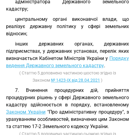
адміністратора Державного земельного
кадастру;
центральному органі виконавчої влади, що
реалізує державну політику у сфері земельних
відносин;
інших державних органах, державних
підприємствах, у державних установах, перелік яких
визначається Кабінетом Міністрів України у
Порядку
ведення Державного земельного кадастру
.
( Статтю 5 доповнено частиною шостою згідно із
Законом
№ 1423-IX від 28.04.2021
)
7. Вчинення процедурних дій, прийняття
процедурних рішень у сфері Державного земельного
кадастру здійснюється в порядку, встановленому
Законом України
"Про адміністративну процедуру", з
урахуванням особливостей, визначених цим Законом
та статтею 17-2 Земельного кодексу України.
( Статтю 5 доповнено частиною сьомою згідно із