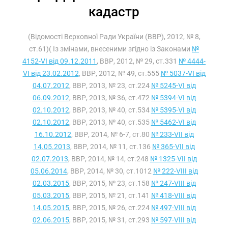
кадастр
(Відомості Верховної Ради України (ВВР), 2012, № 8,
ст.61)( Із змінами, внесеними згідно із Законами
№
4152-VI від 09.12.2011
, ВВР, 2012, № 29, ст.331
№ 4444-
VI від 23.02.2012
, ВВР, 2012, № 49, ст.555
№ 5037-VI від
04.07.2012
, ВВР, 2013, № 23, ст.224
№ 5245-VI від
06.09.2012
, ВВР, 2013, № 36, ст.472
№ 5394-VI від
02.10.2012
, ВВР, 2013, № 40, ст.534
№ 5395-VI від
02.10.2012
, ВВР, 2013, № 40, ст.535
№ 5462-VI від
16.10.2012
, ВВР, 2014, № 6-7, ст.80
№ 233-VII від
14.05.2013
, ВВР, 2014, № 11, ст.136
№ 365-VII від
02.07.2013
, ВВР, 2014, № 14, ст.248
№ 1325-VII від
05.06.2014
, ВВР, 2014, № 30, ст.1012
№ 222-VIII від
02.03.2015
, ВВР, 2015, № 23, ст.158
№ 247-VIII від
05.03.2015
, ВВР, 2015, № 21, ст.141
№ 418-VIII від
14.05.2015
, ВВР, 2015, № 26, ст.224
№ 497-VIII від
02.06.2015
, ВВР, 2015, № 31, ст.293
№ 597-VIII від