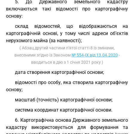
5. До Державного земельного кадастру
включаються такі відомості про картографічну
основу:
склад відомостей, що відображаються на
картографічній основі, у тому числі адреси об’єктів
нерухомого майна (за наявності);
( Абзац другий частини п'ятої статті 8 із змінами,
внесеними згідно із Законом
№ 554-IX від 13.04.2020
-
вводиться в дію з 1 січня 2021 року )
дата створення картографічної основи;
відомості про особу, яка створила картографічну
основу;
масштаб (точність) картографічної основи;
система координат картографічної основи.
6. Картографічна основа Державного земельного
кадастру використовується для формування та