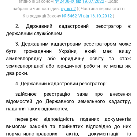
згідно із Законом
№ 2438-IX від 19.07.2022
- щодо
набрання чинності див.
пункт 2
)( Частина перша статті
9 в редакції Закону
№ 5462-VI від 16.10.2012
)
2. Державний кадастровий реєстратор є
державним службовцем.
3. Державним кадастровим реєстратором може
бути громадянин України, який має вищу
землевпорядну або юридичну освіту та стаж
землевпорядної або юридичної роботи не менш як
два роки.
4. Державний кадастровий реєстратор:
здійснює реєстрацію заяв про внесення
відомостей до Державного земельного кадастру,
надання таких відомостей;
перевіряє відповідність поданих документів
вимогам законів та прийнятих відповідно до них
нормативно-правових актів, документації із