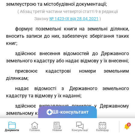
землеустрою та містобудівної документації;
( Абзац третій частини четвертої статті 9 в редакції
Закону
№ 1423-IX від 28.04.2021
)
формує поземельні книги на земельні ділянки,
вносить записи до них, забезпечує зберігання таких
книг;
здійснює внесення відомостей до Державного
земельного кадастру або надає відмову у їх внесенні;
присвоює кадастрові номери земельним
ділянкам;
надає відомості з Державного земельного
кадастру та відмову у їх наданні;
здійснює виправлення помилок у Державному
ШІ-консультант
земельному кадастрі;
передає органам державної реєстрації речових
0
прав на нерухоме майно відомості про земельні
Документи
Головна
Новини
Консультації
Календар
Сервіси