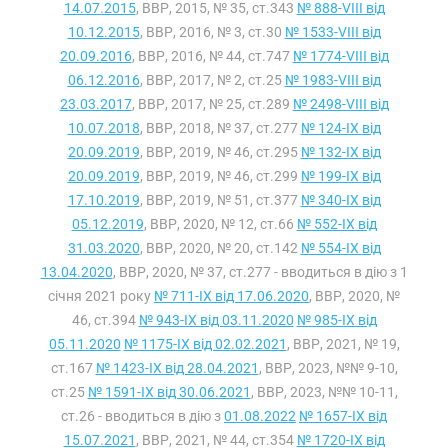
14.07.2015
, ВВР, 2015, № 35, ст.343
№ 888-VIII від
10.12.2015
, ВВР, 2016, № 3, ст.30
№ 1533-VIII від
20.09.2016
, ВВР, 2016, № 44, ст.747
№ 1774-VIII від
06.12.2016
, ВВР, 2017, № 2, ст.25
№ 1983-VIII від
23.03.2017
, ВВР, 2017, № 25, ст.289
№ 2498-VIII від
10.07.2018
, ВВР, 2018, № 37, ст.277
№ 124-IX від
20.09.2019
, ВВР, 2019, № 46, ст.295
№ 132-IX від
20.09.2019
, ВВР, 2019, № 46, ст.299
№ 199-IX від
17.10.2019
, ВВР, 2019, № 51, ст.377
№ 340-IX від
05.12.2019
, ВВР, 2020, № 12, ст.66
№ 552-IX від
31.03.2020
, ВВР, 2020, № 20, ст.142
№ 554-IX від
13.04.2020
, ВВР, 2020, № 37, ст.277 - вводиться в дію з 1
січня 2021 року
№ 711-IX від 17.06.2020
, ВВР, 2020, №
46, ст.394
№ 943-IX від 03.11.2020
№ 985-IX від
05.11.2020
№ 1175-IX від 02.02.2021
, ВВР, 2021, № 19,
ст.167
№ 1423-IX від 28.04.2021
, ВВР, 2023, №№ 9-10,
ст.25
№ 1591-IX від 30.06.2021
, ВВР, 2023, №№ 10-11,
ст.26 - вводиться в дію з
01.08.2022
№ 1657-IX від
15.07.2021
, ВВР, 2021, № 44, ст.354
№ 1720-IX від