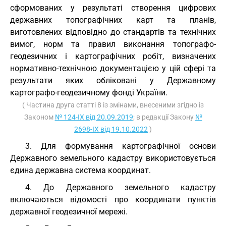
сформованих у результаті створення цифрових
державних топографічних карт та планів,
виготовлених відповідно до стандартів та технічних
вимог, норм та правил виконання топографо-
геодезичних і картографічних робіт, визначених
нормативно-технічною документацією у цій сфері та
результати яких обліковані у Державному
картографо-геодезичному фонді України.
( Частина друга статті 8 із змінами, внесеними згідно із
Законом
№ 124-IX від 20.09.2019
; в редакції Закону
№
2698-IX від 19.10.2022
)
3. Для формування картографічної основи
Державного земельного кадастру використовується
єдина державна система координат.
4. До Державного земельного кадастру
включаються відомості про координати пунктів
державної геодезичної мережі.