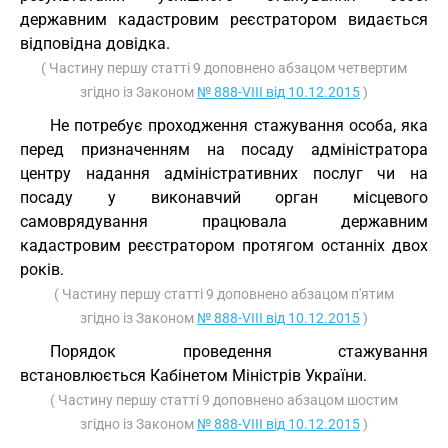
державним кадастровим реєстратором видається
відповідна довідка.
( Частину першу статті 9 доповнено абзацом четвертим
згідно із Законом
№ 888-VIII від 10.12.2015
)
Не потребує проходження стажування особа, яка
перед призначенням на посаду адміністратора
центру надання адміністративних послуг чи на
посаду у виконавчий орган місцевого
самоврядування працювала державним
кадастровим реєстратором протягом останніх двох
років.
( Частину першу статті 9 доповнено абзацом п'ятим
згідно із Законом
№ 888-VIII від 10.12.2015
)
Порядок проведення стажування
встановлюється Кабінетом Міністрів України.
( Частину першу статті 9 доповнено абзацом шостим
згідно із Законом
№ 888-VIII від 10.12.2015
)