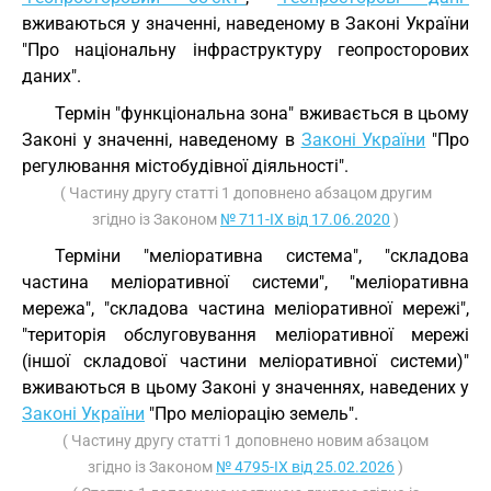
вживаються у значенні, наведеному в Законі України
"Про національну інфраструктуру геопросторових
даних".
Термін "функціональна зона" вживається в цьому
Законі у значенні, наведеному в
Законі України
"Про
регулювання містобудівної діяльності".
( Частину другу статті 1 доповнено абзацом другим
згідно із Законом
№ 711-IX від 17.06.2020
)
Терміни "меліоративна система", "складова
частина меліоративної системи", "меліоративна
мережа", "складова частина меліоративної мережі",
"територія обслуговування меліоративної мережі
(іншої складової частини меліоративної системи)"
вживаються в цьому Законі у значеннях, наведених у
Законі України
"Про меліорацію земель".
( Частину другу статті 1 доповнено новим абзацом
згідно із Законом
№ 4795-IX від 25.02.2026
)