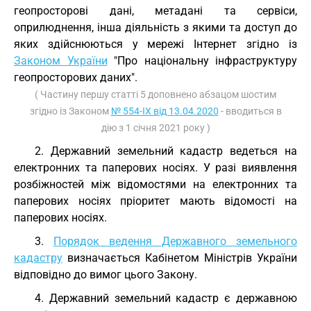
геопросторові дані, метадані та сервіси,
оприлюднення, інша діяльність з якими та доступ до
яких здійснюються у мережі Інтернет згідно із
Законом України
"Про національну інфраструктуру
геопросторових даних".
( Частину першу статті 5 доповнено абзацом шостим
згідно із Законом
№ 554-IX від 13.04.2020
- вводиться в
дію з 1 січня 2021 року )
2. Державний земельний кадастр ведеться на
електронних та паперових носіях. У разі виявлення
розбіжностей між відомостями на електронних та
паперових носіях пріоритет мають відомості на
паперових носіях.
3.
Порядок ведення Державного земельного
кадастру
визначається Кабінетом Міністрів України
відповідно до вимог цього Закону.
4. Державний земельний кадастр є державною