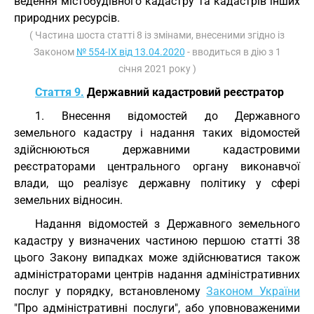
ведення містобудівного кадастру та кадастрів інших
природних ресурсів.
( Частина шоста статті 8 із змінами, внесеними згідно із
Законом
№ 554-IX від 13.04.2020
- вводиться в дію з 1
січня 2021 року )
Стаття 9.
Державний кадастровий реєстратор
1. Внесення відомостей до Державного
земельного кадастру і надання таких відомостей
здійснюються державними кадастровими
реєстраторами центрального органу виконавчої
влади, що реалізує державну політику у сфері
земельних відносин.
Надання відомостей з Державного земельного
кадастру у визначених частиною першою
статті 38
цього Закону випадках може здійснюватися також
адміністраторами центрів надання адміністративних
послуг у порядку, встановленому
Законом України
"Про адміністративні послуги", або уповноваженими