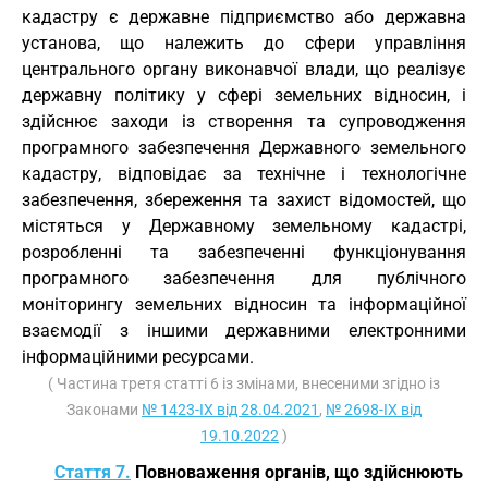
кадастру є державне підприємство або державна
установа, що належить до сфери управління
центрального органу виконавчої влади, що реалізує
державну політику у сфері земельних відносин, і
здійснює заходи із створення та супроводження
програмного забезпечення Державного земельного
кадастру, відповідає за технічне і технологічне
забезпечення, збереження та захист відомостей, що
містяться у Державному земельному кадастрі,
розробленні та забезпеченні функціонування
програмного забезпечення для публічного
моніторингу земельних відносин та інформаційної
взаємодії з іншими державними електронними
інформаційними ресурсами.
( Частина третя статті 6 із змінами, внесеними згідно із
Законами
№ 1423-IX від 28.04.2021
,
№ 2698-IX від
19.10.2022
)
Стаття 7.
Повноваження органів, що здійснюють