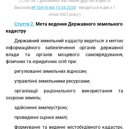
( Статтю 1 доповнено частиною другою згідно із
Законом
№ 554-IX від 13.04.2020
- вводиться в дію з 1
січня 2021 року )
Стаття 2.
Мета ведення Державного земельного
кадастру
Державний земельний кадастр ведеться з метою
інформаційного забезпечення органів державної
влади та органів місцевого самоврядування,
фізичних та юридичних осіб при:
регулюванні земельних відносин;
управлінні земельними ресурсами;
організації раціонального використання та
охорони земель;
здійсненні землеустрою;
проведенні оцінки землі;
формуванні та веденні містобудівного кадастру,