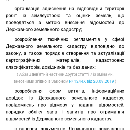
організація здійснення на відповідній території
робіт із землеустрою та оцінки земель, що
проводяться з метою внесення відомостей до
Державного земельного кадастру;
розроблення технічних регламентів у сфері
Державного земельного кадастру відповідно до
закону, а також порядків створення та актуалізації
картографічних матеріалів, кадастрових
класифікаторів, довідників та баз даних;
( Абзац дев'ятий частини другої статті 7 із змінами,
внесеними згідно із Законом
№ 124-IX від 20.09.2019
)
розроблення форм витягів, інформаційних
довідок із Державного земельного кадастру,
повідомлень про відмову у наданні відомостей,
порядку обліку заяв і запитів про отримання
відомостей із Державного земельного кадастру;
створення документів Державного земельного