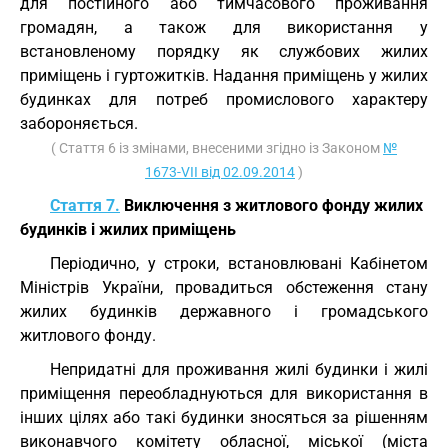
для постійного або тимчасового проживання
громадян, а також для використання у
встановленому порядку як службових жилих
приміщень і гуртожитків. Надання приміщень у жилих
будинках для потреб промислового характеру
забороняється.
( Стаття 6 із змінами, внесеними згідно із Законом
№
1673-VII від 02.09.2014
)
Стаття 7.
Виключення з житлового фонду жилих
будинків і жилих приміщень
Періодично, у строки, встановлювані Кабінетом
Міністрів України, провадиться обстеження стану
жилих будинків державного і громадського
житлового фонду.
Непридатні для проживання жилі будинки і жилі
приміщення переобладнуються для використання в
інших цілях або такі будинки зносяться за рішенням
виконавчого комітету обласної, міської (міста