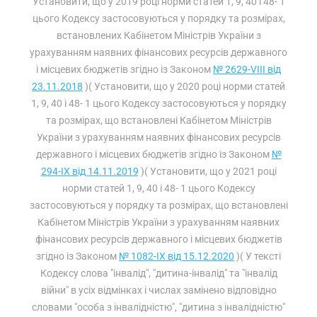
Установити, що у 2019 році норми статей 1, 9, 40 і 48- 1
цього Кодексу застосовуються у порядку та розмірах,
встановлених Кабінетом Міністрів України з
урахуванням наявних фінансових ресурсів державного
і місцевих бюджетів згідно із Законом
№ 2629-VIII від
23.11.2018
)( Установити, що у 2020 році норми статей
1, 9, 40 і 48- 1 цього Кодексу застосовуються у порядку
та розмірах, що встановлені Кабінетом Міністрів
України з урахуванням наявних фінансових ресурсів
державного і місцевих бюджетів згідно із Законом
№
294-IX від 14.11.2019
)( Установити, що у 2021 році
норми статей 1, 9, 40 і 48- 1 цього Кодексу
застосовуються у порядку та розмірах, що встановлені
Кабінетом Міністрів України з урахуванням наявних
фінансових ресурсів державного і місцевих бюджетів
згідно із Законом
№ 1082-IX від 15.12.2020
)( У тексті
Кодексу слова "інвалід", "дитина-інвалід" та "інвалід
війни" в усіх відмінках і числах замінено відповідно
словами "особа з інвалідністю", "дитина з інвалідністю"