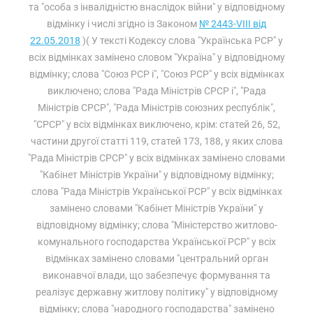
та "особа з інвалідністю внаслідок війни" у відповідному
відмінку і числі згідно із Законом
№ 2443-VIII від
22.05.2018
)( У тексті Кодексу слова "Українська РСР" у
всіх відмінках замінено словом "Україна" у відповідному
відмінку; слова "Союз РСР і", "Союз РСР" у всіх відмінках
виключено; слова "Рада Міністрів СРСР і", "Рада
Міністрів СРСР", "Рада Міністрів союзних республік",
"СРСР" у всіх відмінках виключено, крім: статей 26, 52,
частини другої статті 119, статей 173, 188, у яких слова
"Рада Міністрів СРСР" у всіх відмінках замінено словами
"Кабінет Міністрів України" у відповідному відмінку;
слова "Рада Міністрів Української РСР" у всіх відмінках
замінено словами "Кабінет Міністрів України" у
відповідному відмінку; слова "Міністерство житлово-
комунального господарства Української РСР" у всіх
відмінках замінено словами "центральний орган
виконавчої влади, що забезпечує формування та
реалізує державну житлову політику" у відповідному
відмінку; слова "народного господарства" замінено