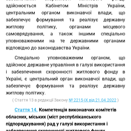
здійснюється Кабінетом Міністрів України,
центральним органом виконавчої влади, що
забезпечує формування та реалізує державну
житлову політику, органами місцевого
самоврядування, а також іншими спеціально
уповноваженими на те державними органами
відповідно до законодавства України.
Спеціально уповноваженим органом, що
здійснює державне управління в галузі використання
і забезпечення схоронності житлового фонду в
Україні, є центральний орган виконавчої влади, що
забезпечує формування та реалізує державну
житлову політику.
( Стаття 13 в редакції Закону
№ 2215-IX від 21.04.2022
)
Стаття 14.
Компетенція виконавчих комітетів
обласних, міських (міст республіканського
підпорядкування) рад у галузі використання і
забезпечення схоронності житлового фонду