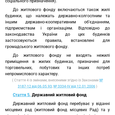
соціального призначення).
До житлового фонду включаються також жилі
будинки, що належать державно-колгоспним та
іншим державно-кооперативним об'єднанням,
підприємствам і організаціям. Відповідно до
законодавства України до цих будинків
застосовуються правила, встановлені для
громадського житлового фонду.
До житлового фонду не входять нежилі
приміщення в жилих будинках, призначені для
торговельних, побутових та інших потреб
непромислового характеру.
( Стаття 4 із змінами, внесеними згідно із Законами
№
3187-12 від 06.05.93
,
№ 3334-IV від 12.01.2006
)
Стаття 5.
Державний житловий фонд
Державний житловий фонд перебуває у віданні
місцевих рад (житловий фонд місцевих Рад) та у