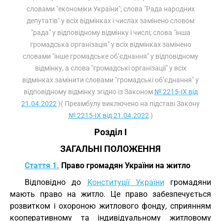
словами "економіки України"; слова "Рада народних
депутатів" у всіх відмінках і числах замінено словом
"рада" у відповідному відмінку і числі; слова "інша
громадська організація" у всіх відмінках замінено
словами "інше громадське об’єднання" у відповідному
відмінку, а слова "громадські організації" у всіх
відмінках замінити словами "громадські об’єднання" у
відповідному відмінку згідно із Законом
№ 2215-IX від
21.04.2022
)( Преамбулу виключено на підставі Закону
№ 2215-IX від 21.04.2022
)
Розділ I
ЗАГАЛЬНІ ПОЛОЖЕННЯ
Стаття 1.
Право громадян України на житло
Відповідно до
Конституції України
громадяни
мають право на житло. Це право забезпечується
розвитком і охороною житлового фонду, сприянням
кооперативному та індивідуальному житловому