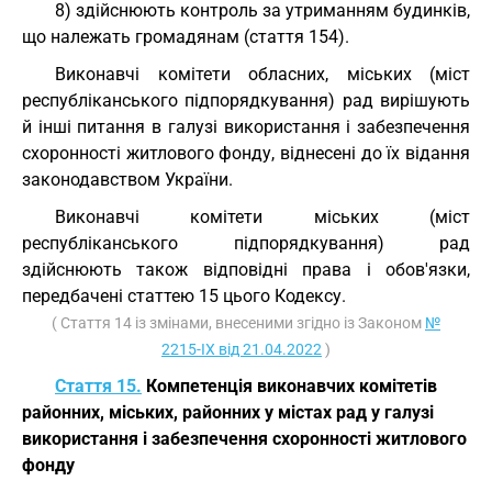
8) здійснюють контроль за утриманням будинків,
що належать громадянам (стаття 154).
Виконавчі комітети обласних, міських (міст
республіканського підпорядкування) рад вирішують
й інші питання в галузі використання і забезпечення
схоронності житлового фонду, віднесені до їх відання
законодавством України.
Виконавчі комітети міських (міст
республіканського підпорядкування) рад
здійснюють також відповідні права і обов'язки,
передбачені статтею 15 цього Кодексу.
( Стаття 14 із змінами, внесеними згідно із Законом
№
2215-IX від 21.04.2022
)
Стаття 15.
Компетенція виконавчих комітетів
районних, міських, районних у містах рад у галузі
використання і забезпечення схоронності житлового
фонду