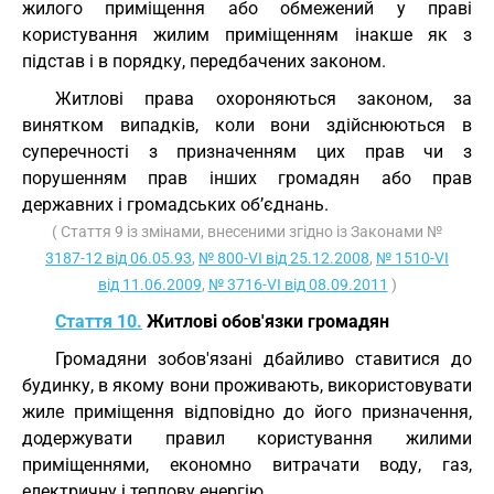
жилого приміщення або обмежений у праві
користування жилим приміщенням інакше як з
підстав і в порядку, передбачених законом.
Житлові права охороняються законом, за
винятком випадків, коли вони здійснюються в
суперечності з призначенням цих прав чи з
порушенням прав інших громадян або прав
державних і громадських об’єднань.
( Стаття 9 із змінами, внесеними згідно із Законами №
3187-12 від 06.05.93
,
№ 800-VI від 25.12.2008
,
№ 1510-VI
від 11.06.2009
,
№ 3716-VI від 08.09.2011
)
Стаття 10.
Житлові обов'язки громадян
Громадяни зобов'язані дбайливо ставитися до
будинку, в якому вони проживають, використовувати
жиле приміщення відповідно до його призначення,
додержувати правил користування жилими
приміщеннями, економно витрачати воду, газ,
електричну і теплову енергію.