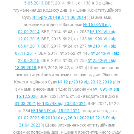
15.05.2013
, ВВР, 2014, № 11, ст.138 )( Офіційне
тлумачення до Кодексу див. в Рішенні Конституційного
Суду
№ 6-рп/2014 від 11.06.2014
)( Із змінами,
внесеними згідно із Законами
№ 1673-VII від
02.09.2014
, ВВР, 2014, № 43, ст.2037
№ 191-VIII від
12.02.2015
, ВВР, 2015, № 21, ст.133
№ 1999-VIII від
05.04.2017
, ВВР, 2017, № 24, ст.277
№ 2181-VIII від
07.11.2017
, ВВР, 2017, № 51-52, ст.446
№ 2443-VIII від
22.05.2018
, ВВР, 2018, № 33, ст.250
№ 2542-VIII від
18.09.2018
, ВВР, 2018, № 42, ст.332 )( Щодо визнання
неконституційними окремих положень див. Рішення
Конституційного Суду
№ 12-р/2019 від 20.12.2019
)( Із
змінами, внесеними згідно із Законами
№ 1095-IX від
16.12.2020
, ВВР, 2021, № 6, ст.50 - вводиться в дію з
31.03.2021
№ 1357-IX від 30.03.2021
, ВВР, 2021, № 29,
ст.234
№ 1665-IX від 15.07.2021
- вводиться вдію з
01.02.2022
№ 2010-IX від 26.01.2022
№ 2215-IX від
21.04.2022
)( Щодо визнання неконституційними
окремих положень див. Рішення Конституційного Суду