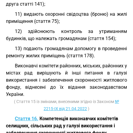
друга статті 141);
11) видають охоронні свідоцтва (броню) на жилі
приміщення (стаття 75);
12) здійснюють контроль за утриманням
будинків, що належать громадянам (стаття 154);
13) подають громадянам допомогу в проведенні
ремонту жилих приміщень (стаття 178).
Виконавчі комітети районних, міських, районних у
містах рад вирішують й інші питання в галузі
використання і забезпечення схоронності житлового
фонду, віднесені до їх відання законодавством
України.
( Стаття 15 із змінами, внесеними згідно із Законом
№
2215-IX від 21.04.2022
)
Стаття 16.
Компетенція виконавчих комітетів
селищних, сільських рад у галузі використання і
забезпечення схоронності житлового фонду