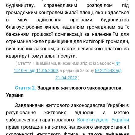
будівництву, справедливим розподілом під
громадським контролем жилої площі, яка надається
в міру здійснення програми будівництва
благоустроєних жител, наданням громадянам за їх
бажанням грошової компенсації за належне їм для
отримання жиле приміщення для категорій громадян,
визначених законом, а також невисокою платою за
квартиру і комунальні послуги.
( Стаття 1 із змінами, внесеними згідно із Законом
№
1510-VI від 11.06.2009
; в редакції Закону
№ 2215-IX від
21.04.2022
)
Стаття 2.
Завдання житлового законодавства
України
Завданнями житлового законодавства України є
регулювання житлових відносин з метою
забезпечення гарантованого
Конституцією України
права громадян на житло, належного використання і
схоронності житлового фонду, а також зміцнення