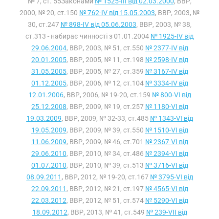
№ 7, ст. 55Законами
№ 1525-III від 02.03.2000
, ВВР,
2000, № 20, ст.150
№ 762-IV від 15.05.2003
, ВВР, 2003, №
30, ст.247
№ 898-IV від 05.06.2003
, ВВР, 2003, № 38,
ст.313 - набирає чинності з 01.01.2004
№ 1925-IV від
29.06.2004
, ВВР, 2003, № 51, ст.550
№ 2377-IV від
20.01.2005
, ВВР, 2005, № 11, ст.198
№ 2598-IV від
31.05.2005
, ВВР, 2005, № 27, ст.359
№ 3167-IV від
01.12.2005
, ВВР, 2006, № 12, ст.104
№ 3334-IV від
12.01.2006
, ВВР, 2006, № 19-20, ст.159
№ 800-VI від
25.12.2008
, ВВР, 2009, № 19, ст.257
№ 1180-VI від
19.03.2009
, ВВР, 2009, № 32-33, ст.485
№ 1343-VI від
19.05.2009
, ВВР, 2009, № 39, ст.550
№ 1510-VI від
11.06.2009
, ВВР, 2009, № 46, ст.701
№ 2367-VI від
29.06.2010
, ВВР, 2010, № 34, ст.486
№ 2394-VI від
01.07.2010
, ВВР, 2010, № 39, ст.513
№ 3716-VI від
08.09.2011
, ВВР, 2012, № 19-20, ст.167
№ 3795-VI від
22.09.2011
, ВВР, 2012, № 21, ст.197
№ 4565-VI від
22.03.2012
, ВВР, 2012, № 51, ст.574
№ 5290-VI від
18.09.2012
, ВВР, 2013, № 41, ст.549
№ 239-VII від