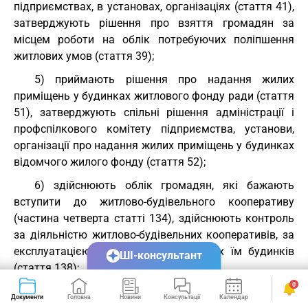
підприємствах, в установах, організаціях (стаття 41),
затверджують рішення про взяття громадян за
місцем роботи на облік потребуючих поліпшення
житлових умов (стаття 39);
5) приймають рішення про надання жилих
приміщень у будинках житлового фонду ради (стаття
51), затверджують спільні рішення адміністрації і
профспілкового комітету підприємства, установи,
організації про надання жилих приміщень у будинках
відомчого жилого фонду (стаття 52);
6) здійснюють облік громадян, які бажають
вступити до житлово-будівельного кооперативу
(частина четверта статті 134), здійснюють контроль
за діяльністю житлово-будівельних кооперативів, за
експлуатацією та ремонтом належних їм будинків
ШІ-консультант
(стаття 138);
0
7) видають ордери на жилі приміщення в
Документи
Головна
Новини
Консультації
Календар
Сервіси
будинках державного і громадського житлового