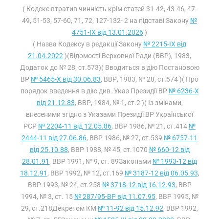
( Кодекс втратив чинність крім статей 31-42, 43-46, 47-
49, 51-53, 57-60, 71, 72, 127-132- 2 на підставі Закону
№
4751-IX від 13.01.2026
)
( Назва Кодексу в редакції Закону
№ 2215-IX від
21.04.2022
)(Відомості Верховної Ради (ВВР), 1983,
Додаток до № 28, ст.573)( Вводиться в дію Постановою
ВР
№ 5465-X від 30.06.83
, ВВР, 1983, № 28, ст.574 )( Про
порядок введення в дію див. Указ Президії ВР
№ 6236-X
від 21.12.83
, ВВР, 1984, № 1, ст.2 )( Із змінами,
внесеними згідно з Указами Президії ВР Української
РСР
№ 2204-11 від 12.05.86
, ВВР 1986, № 21, ст.414
№
2444-11 від 27.06.86
, ВВР 1986, № 27, ст.539
№ 6757-11
від 25.10.88
, ВВР 1988, № 45, ст.1070
№ 660-12 від
28.01.91
, ВВР 1991, № 9, ст. 89Законами
№ 1993-12 від
18.12.91
, ВВР 1992, № 12, ст.169
№ 3187-12 від 06.05.93
,
ВВР 1993, № 24, ст.258
№ 3718-12 від 16.12.93
, ВВР
1994, № 3, ст. 15
№ 287/95-ВР від 11.07.95
, ВВР 1995, №
29, ст.218Декретом КМ
№ 11-92 від 15.12.92
, ВВР 1992,