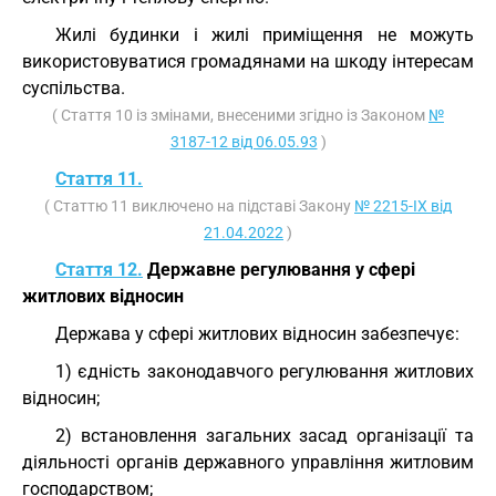
Жилі будинки і жилі приміщення не можуть
використовуватися громадянами на шкоду інтересам
суспільства.
( Стаття 10 із змінами, внесеними згідно із Законом
№
3187-12 від 06.05.93
)
Стаття 11.
( Статтю 11 виключено на підставі Закону
№ 2215-IX від
21.04.2022
)
Стаття 12.
Державне регулювання у сфері
житлових відносин
Держава у сфері житлових відносин забезпечує:
1) єдність законодавчого регулювання житлових
відносин;
2) встановлення загальних засад організації та
діяльності органів державного управління житловим
господарством;