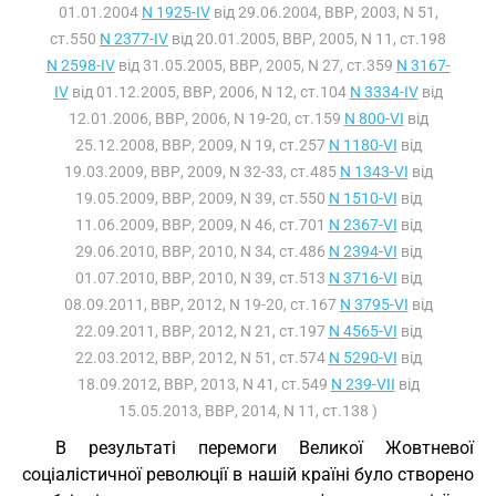
01.01.2004
N 1925-IV
від 29.06.2004, ВВР, 2003, N 51,
ст.550
N 2377-IV
від 20.01.2005, ВВР, 2005, N 11, ст.198
N 2598-IV
від 31.05.2005, ВВР, 2005, N 27, ст.359
N 3167-
IV
від 01.12.2005, ВВР, 2006, N 12, ст.104
N 3334-IV
від
12.01.2006, ВВР, 2006, N 19-20, ст.159
N 800-VI
від
25.12.2008, ВВР, 2009, N 19, ст.257
N 1180-VI
від
19.03.2009, ВВР, 2009, N 32-33, ст.485
N 1343-VI
від
19.05.2009, ВВР, 2009, N 39, ст.550
N 1510-VI
від
11.06.2009, ВВР, 2009, N 46, ст.701
N 2367-VI
від
29.06.2010, ВВР, 2010, N 34, ст.486
N 2394-VI
від
01.07.2010, ВВР, 2010, N 39, ст.513
N 3716-VI
від
08.09.2011, ВВР, 2012, N 19-20, ст.167
N 3795-VI
від
22.09.2011, ВВР, 2012, N 21, ст.197
N 4565-VI
від
22.03.2012, ВВР, 2012, N 51, ст.574
N 5290-VI
від
18.09.2012, ВВР, 2013, N 41, ст.549
N 239-VII
від
15.05.2013, ВВР, 2014, N 11, ст.138 )
В результаті перемоги Великої Жовтневої
соціалістичної революції в нашій країні було створено