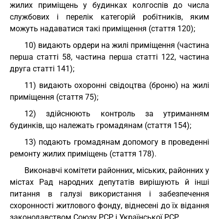
жилих приміщень у будинках колгоспів до числа
службових і перелік категорій робітників, яким
можуть надаватися такі приміщення (стаття 120);
10) видають ордери на жилі приміщення (частина
перша статті 58, частина перша статті 122, частина
друга статті 141);
11) видають охоронні свідоцтва (броню) на жилі
приміщення (стаття 75);
12) здійснюють контроль за утриманням
будинків, що належать громадянам (стаття 154);
13) подають громадянам допомогу в проведенні
ремонту жилих приміщень (стаття 178).
Виконавчі комітети районних, міських, районних у
містах Рад народних депутатів вирішують й інші
питання в галузі використання і забезпечення
схоронності житлового фонду, віднесені до їх відання
законодавством Союзу РСР і Української РСР.