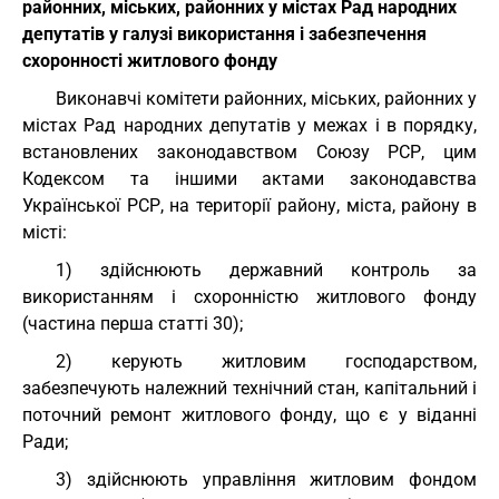
районних, міських, районних у містах Рад народних
депутатів у галузі використання і забезпечення
схоронності житлового фонду
Виконавчі комітети районних, міських, районних у
містах Рад народних депутатів у межах і в порядку,
встановлених законодавством Союзу РСР, цим
Кодексом та іншими актами законодавства
Української РСР, на території району, міста, району в
місті:
1) здійснюють державний контроль за
використанням і схоронністю житлового фонду
(частина перша статті 30);
2) керують житловим господарством,
забезпечують належний технічний стан, капітальний і
поточний ремонт житлового фонду, що є у віданні
Ради;
3) здійснюють управління житловим фондом