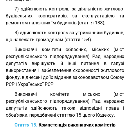
7) здійснюють контроль за діяльністю житлово-
будівельних кооперативів, за експлуатацією та
ремонтом належних їм будинків (стаття 138);
8) здійснюють контроль за утриманням будинків,
що належать громадянам (стаття 154).
Виконавчі комітети обласних, міських (міст
республіканського підпорядкування) Рад народних
депутатів вирішують й інші питання в галузі
використання і забезпечення схоронності житлового
фонду, віднесені до їх відання законодавством Союзу
РСР і Української РСР.
Виконавчі комітети міських (міст
республіканського підпорядкування) Рад народних
депутатів здійснюють також відповідні права і
обов'язки, передбачені статтею 15 цього Кодексу.
Стаття 15.
Компетенція виконавчих комітетів