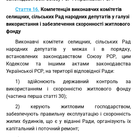
Стаття 16.
Компетенція виконавчих комітетів
селищних, сільських Рад народних депутатів у галузі
використання і забезпечення схоронності житлового
фонду
Виконавчі комітети селищних, сільських Рад
народних депутатів у межах і в порядку,
встановлених законодавством Союзу РСР, цим
Кодексом та іншими актами законодавства
Української РСР, на території відповідної Ради:
1) здійснюють державний контроль за
використанням і схоронністю житлового фонду
(частина перша статті 30);
2) керують житловим господарством,
забезпечують правильну експлуатацію і схоронність
жилих будинків, що є у віданні Ради, організують їх
капітальний і поточний ремонт;