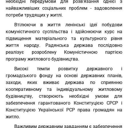
необхідні передумови для розв'язання однієї з
найважливіших соціальних проблем - задоволення
потреби трудящих у житлі.
Втілюючи в життя ленінські ідеї побудови
комуністичного суспільства і здійснюючи курс на
підвищення матеріального та культурного рівня
життя народу. Радянська держава послідовно
реалізує розроблену Комуністичною партією
програму житлового будівництва.
Високі темпи розвитку державного і
громадського фонду на основі державних планів,
заходи, яких вживає держава по сприянню
кооперативному та індивідуальному житловому
будівництву, створюють необхідні умови для
забезпечення гарантованого Конституцією СРСР і
Конституцією Української РСР права громадян на
житло.
Важливим державним завданням є забезпечення