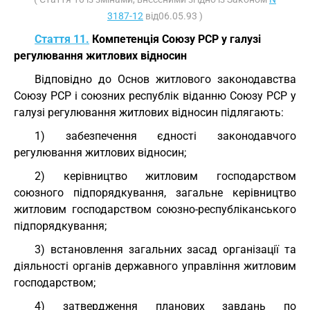
3187-12
від06.05.93 )
Стаття 11.
Компетенція Союзу РСР у галузі
регулювання житлових відносин
Відповідно до Основ житлового законодавства
Союзу РСР і союзних республік віданню Союзу РСР у
галузі регулювання житлових відносин підлягають:
1) забезпечення єдності законодавчого
регулювання житлових відносин;
2) керівництво житловим господарством
союзного підпорядкування, загальне керівництво
житловим господарством союзно-республіканського
підпорядкування;
3) встановлення загальних засад організації та
діяльності органів державного управління житловим
господарством;
4) затвердження планових завдань по