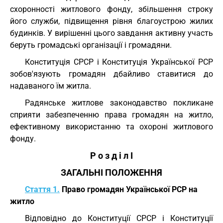
схоронності житлового фонду, збільшення строку
його служби, підвищення рівня благоустрою жилих
будинків. У вирішенні цього завдання активну участь
беруть громадські організації і громадяни.
Конституція СРСР і Конституція Української РСР
зобов'язують громадян дбайливо ставитися до
надаваного їм житла.
Радянське житлове законодавство покликане
сприяти забезпеченню права громадян на житло,
ефективному використанню та охороні житлового
фонду.
Р о з д і л I
ЗАГАЛЬНІ ПОЛОЖЕННЯ
Стаття 1.
Право громадян Української РСР на
житло
Відповідно до Конституції СРСР і Конституції