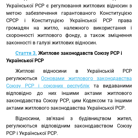
Української РСР є регулювання житлових відносин з
метою забезпечення гарантованого Конституцією
СРСР і Конституцією Української РСР права
громадян на житло, належного використання і
схоронності житлового фонду, а також зміцнення
законності в галузі житлових відносин.
Стаття 3.
Житлове законодавств Союзу РСР і
Української РСР
Житлові відносини в Українській РСР
регулюються
Основами житлового законодавства
Союзу РСР і союзних республік
та видаваними
відповідно до них іншими актами житлового
законодавства Союзу РСР, цим Кодексом та іншими
актами житлового законодавства Української РСР.
Відносини, зв'язані з будівництвом жител,
регулюються відповідним законодавством Союзу
РСР і Української РСР.