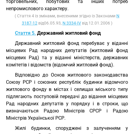
торговельних, побутових та інших потреб
непромислового характеру.
( Стаття 4 із змінами, внесеними згідно із Законами
N
3187-12
від06.05.93,
N 3334-IV
від 12.01.2006 )
Стаття 5.
Державний житловий фонд
Державний житловий фонд перебуває у віданні
місцевих Рад народних депутатів (житловий фонд
місцевих Рад) та у віданні міністерств, державних
комітетів і відомств (відомчий житловий фонд).
Відповідно до Основ житлового законодавства
Союзу РСР і союзних республік будинки відомчого
житлового фонду в містах і селищах міського типу
підлягають поступовій передачі до відання місцевих
Рад народних депутатів у порядку і в строки, що
визначаються Радою Міністрів СРСР і Радою
Міністрів Української РСР.
Жилі будинки, споруджені з залученням у