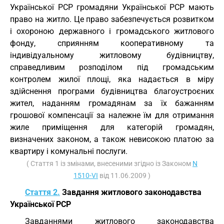
Української РСР громадяни Української РСР мають
право на житло. Це право забезпечується розвитком
і охороною державного і громадського житлового
фонду, сприянням кооперативному та
індивідуальному житловому будівництву,
справедливим розподілом під громадським
контролем жилої площі, яка надається в міру
здійснення програми будівництва благоустроєних
жител, наданням громадянам за їх бажанням
грошової компенсації за належне їм для отримання
жиле приміщення для категорій громадян,
визначених законом, а також невисокою платою за
квартиру і комунальні послуги.
( Стаття 1 із змінами, внесеними згідно із Законом
N
1510-VI
від 11.06.2009 )
Стаття 2.
Завдання житлового законодавства
Української РСР
Завданнями житлового законодавства