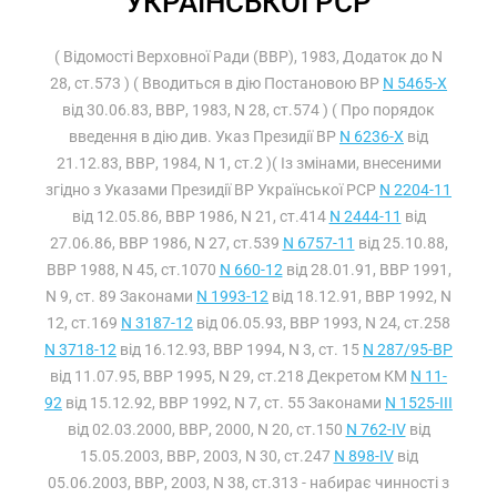
УКРАЇНСЬКОЇ РСР
( Відомості Верховної Ради (ВВР), 1983, Додаток до N
28, ст.573 ) ( Вводиться в дію Постановою ВР
N 5465-X
від 30.06.83, ВВР, 1983, N 28, ст.574 ) ( Про порядок
введення в дію див. Указ Президії ВР
N 6236-X
від
21.12.83, ВВР, 1984, N 1, ст.2 )( Із змінами, внесеними
згідно з Указами Президії ВР Української РСР
N 2204-11
від 12.05.86, ВВР 1986, N 21, ст.414
N 2444-11
від
27.06.86, ВВР 1986, N 27, ст.539
N 6757-11
від 25.10.88,
ВВР 1988, N 45, ст.1070
N 660-12
від 28.01.91, ВВР 1991,
N 9, ст. 89 Законами
N 1993-12
від 18.12.91, ВВР 1992, N
12, ст.169
N 3187-12
від 06.05.93, ВВР 1993, N 24, ст.258
N 3718-12
від 16.12.93, ВВР 1994, N 3, ст. 15
N 287/95-ВР
від 11.07.95, ВВР 1995, N 29, ст.218 Декретом КМ
N 11-
92
від 15.12.92, ВВР 1992, N 7, ст. 55 Законами
N 1525-III
від 02.03.2000, ВВР, 2000, N 20, ст.150
N 762-IV
від
15.05.2003, ВВР, 2003, N 30, ст.247
N 898-IV
від
05.06.2003, ВВР, 2003, N 38, ст.313 - набирає чинності з