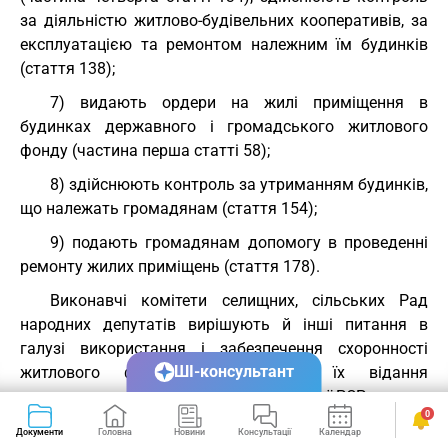
за діяльністю житлово-будівельних кооперативів, за
експлуатацією та ремонтом належним їм будинків
(стаття 138);
7) видають ордери на жилі приміщення в
будинках державного і громадського житлового
фонду (частина перша статті 58);
8) здійснюють контроль за утриманням будинків,
що належать громадянам (стаття 154);
9) подають громадянам допомогу в проведенні
ремонту жилих приміщень (стаття 178).
Виконавчі комітети селищних, сільських Рад
народних депутатів вирішують й інші питання в
галузі використання і забезпечення схоронності
ШІ-консультант
житлового фонду, віднесені до їх відання
законодавством Союзу РСР і Української РСР.
0
Стаття 17.
Компетенція Міністерства житлово-
Документи
Головна
Новини
Консультації
Календар
Сервіси