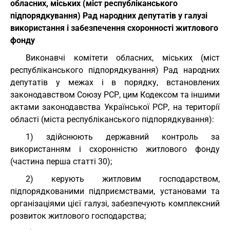
обласних, міських (міст республіканського
підпорядкування) Рад народних депутатів у галузі
використання і забезпечення схоронності житлового
фонду
Виконавчі комітети обласних, міських (міст
республіканського підпорядкування) Рад народних
депутатів у межах і в порядку, встановлених
законодавством Союзу РСР, цим Кодексом та іншими
актами законодавства Української РСР, на території
області (міста республіканського підпорядкування):
1) здійснюють державний контроль за
використанням і схоронністю житлового фонду
(частина перша статті 30);
2) керують житловим господарством,
підпорядкованими підприємствами, установами та
організаціями цієї галузі, забезпечують комплексний
розвиток житлового господарства;