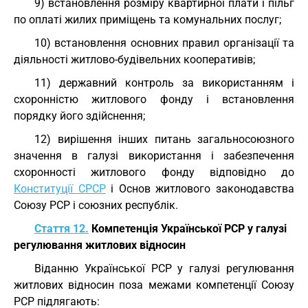
9) встановлення розміру квартирної плати і пільг
по оплаті жилих приміщень та комунальних послуг;
10) встановлення основних правил організації та
діяльності житлово-будівельних кооперативів;
11) державний контроль за використанням і
схоронністю житлового фонду і встановлення
порядку його здійснення;
12) вирішення інших питань загальносоюзного
значення в галузі використання і забезпечення
схоронності житлового фонду відповідно до
Конституції СРСР
і Основ житлового законодавства
Союзу РСР і союзних республік.
Стаття 12.
Компетенція Української РСР у галузі
регулювання житлових відносин
Віданню Української РСР у галузі регулювання
житлових відносин поза межами компетенції Союзу
РСР підлягають: