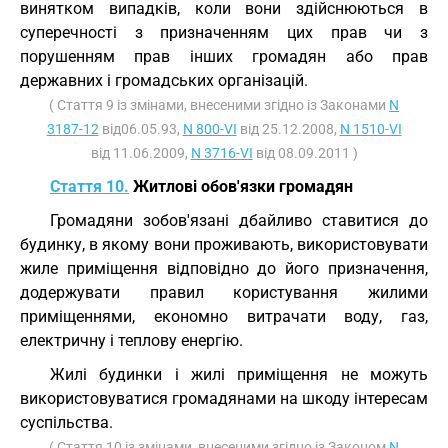
винятком випадків, коли вони здійснюються в
суперечності з призначенням цих прав чи з
порушенням прав інших громадян або прав
державних і громадських організацій.
( Стаття 9 із змінами, внесеними згідно із Законами
N
3187-12
від06.05.93,
N 800-VI
від 25.12.2008,
N 1510-VI
від 11.06.2009,
N 3716-VI
від 08.09.2011 )
Стаття 10.
Житлові обов'язки громадян
Громадяни зобов'язані дбайливо ставитися до
будинку, в якому вони проживають, використовувати
жиле приміщення відповідно до його призначення,
додержувати правил користування жилими
приміщеннями, економно витрачати воду, газ,
електричну і теплову енергію.
Жилі будинки і жилі приміщення не можуть
використовуватися громадянами на шкоду інтересам
суспільства.
( Стаття 10 із змінами, внесеними згідно із Законом
N