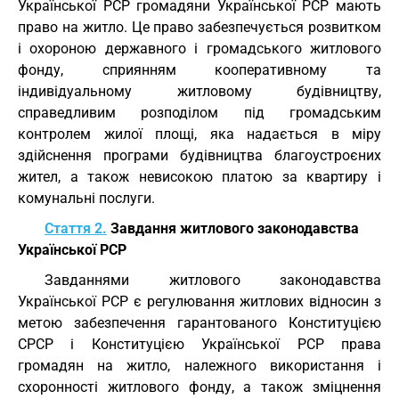
Української РСР громадяни Української РСР мають
право на житло. Це право забезпечується розвитком
і охороною державного і громадського житлового
фонду, сприянням кооперативному та
індивідуальному житловому будівництву,
справедливим розподілом під громадським
контролем жилої площі, яка надається в міру
здійснення програми будівництва благоустроєних
жител, а також невисокою платою за квартиру і
комунальні послуги.
Стаття 2.
Завдання житлового законодавства
Української РСР
Завданнями житлового законодавства
Української РСР є регулювання житлових відносин з
метою забезпечення гарантованого Конституцією
СРСР і Конституцією Української РСР права
громадян на житло, належного використання і
схоронності житлового фонду, а також зміцнення