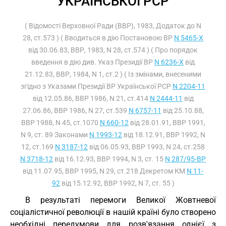
УКРАЇНСЬКОЇ РСР
( Відомості Верховної Ради (ВВР), 1983, Додаток до N
28, ст.573 ) ( Вводиться в дію Постановою ВР
N 5465-X
від 30.06.83, ВВР, 1983, N 28, ст.574 ) ( Про порядок
введення в дію див. Указ Президії ВР
N 6236-X
від
21.12.83, ВВР, 1984, N 1, ст.2 ) ( Із змінами, внесеними
згідно з Указами Президії ВР Української РСР
N 2204-11
від 12.05.86, ВВР 1986, N 21, ст.414
N 2444-11
від
27.06.86, ВВР 1986, N 27, ст.539
N 6757-11
від 25.10.88,
ВВР 1988, N 45, ст.1070
N 660-12
від 28.01.91, ВВР 1991,
N 9, ст. 89 Законами
N 1993-12
від 18.12.91, ВВР 1992, N
12, ст.169
N 3187-12
від 06.05.93, ВВР 1993, N 24, ст.258
N 3718-12
від 16.12.93, ВВР 1994, N 3, ст. 15
N 287/95-ВР
від 11.07.95, ВВР 1995, N 29, ст.218 Декретом КМ
N 11-
92
від 15.12.92, ВВР 1992, N 7, ст. 55 )
В результаті перемоги Великої Жовтневої
соціалістичної революції в нашій країні було створено
необхідні передумови для розв'язання однієї з