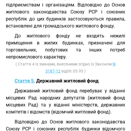
підприємствам і організаціям. Відповідно до Основ
житлового законодавства Союзу РСР і союзних
республік до цих будинків застосовуються правила,
встановлені для громадського житлового фонду.
До житлового фонду не входять нежилі
приміщення в жилих будинках, призначені для
торговельних, побутових та інших потреб
непромислового характеру.
( Стаття 4 із змінами, внесеними згідно із Законом
N
3187-12
від06.05.93 )
Стаття 5.
Державний житловий фонд
Державний житловий фонд перебуває у віданні
місцевих Рад народних депутатів (житловий фонд
місцевих Рад) та у віданні міністерств, державних
комітетів і відомств (відомчий житловий фонд).
Відповідно до Основ житлового законодавства
Союзу РСР і союзних республік будинки відомчого