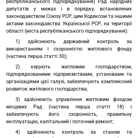
республіканського підпорядкування) Рад народних
депутатів у межах і в порядку, встановлених
законодавством Союзу РСР, цим Кодексом та іншими
актами законодавства Української РСР, на території
області (міста республіканського підпорядкування):
1) здійснюють державний контроль за
використанням і схоронністю житлового фонду
(частина перша статті 30);
2) керують житловим господарством,
підпорядкованими підприємствами, установами та
організаціями цієї галузі, забезпечують комплексний
розвиток житлового господарства;
3) здійснюють управління житловим фондом
місцевих Рад (частина перша статті 18) і
забезпечують його схоронність, правильну
експлуатацію, капітальний і поточний ремонт;
4) здійснюють контроль за станом та