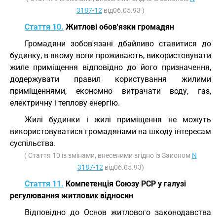
3187-12
від06.05.93 )
Стаття 10.
Житлові обов'язки громадян
Громадяни зобов'язані дбайливо ставитися до
будинку, в якому вони проживають, використовувати
жиле приміщення відповідно до його призначення,
додержувати правил користування жилими
приміщеннями, економно витрачати воду, газ,
електричну і теплову енергію.
Жилі будинки і жилі приміщення не можуть
використовуватися громадянами на шкоду інтересам
суспільства.
( Стаття 10 із змінами, внесеними згідно із Законом
N
3187-12
від06.05.93)
Стаття 11.
Компетенція Союзу РСР у галузі
регулювання житлових відносин
Відповідно до Основ житлового законодавства