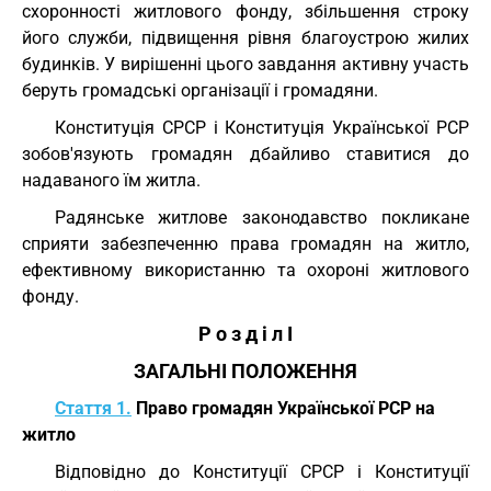
схоронності житлового фонду, збільшення строку
його служби, підвищення рівня благоустрою жилих
будинків. У вирішенні цього завдання активну участь
беруть громадські організації і громадяни.
Конституція СРСР і Конституція Української РСР
зобов'язують громадян дбайливо ставитися до
надаваного їм житла.
Радянське житлове законодавство покликане
сприяти забезпеченню права громадян на житло,
ефективному використанню та охороні житлового
фонду.
Р о з д і л I
ЗАГАЛЬНІ ПОЛОЖЕННЯ
Стаття 1.
Право громадян Української РСР на
житло
Відповідно до Конституції СРСР і Конституції