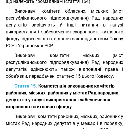
що належать громадянам (стаття 154).
Виконавчі комітети обласних, міських (міст
республіканського підпорядкування) Рад народних
депутатів вирішують й інші питання в галузі
використання і забезпечення схоронності житлового
фонду, віднесені до їх відання законодавством Союзу
РСР і Української РСР.
Виконавчі комітети міських (міст
республіканського підпорядкування) Рад народних
депутатів здійснюють також відповідні права і
обов'язки, передбачені статтею 15 цього Кодексу.
Стаття 15.
Компетенція виконавчих комітетів
районних, міських, районних у містах Рад народних
депутатів у галузі використання і забезпечення
схоронності житлового фонду
Виконавчі комітети районних, міських, районних у
містах Рад народних депутатів у межах і в порядку,