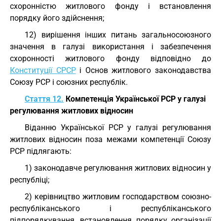
схоронністю житлового фонду і встановлення
порядку його здійснення;
12) вирішення інших питань загальносоюзного
значення в галузі використання і забезпечення
схоронності житлового фонду відповідно до
Конституції СРСР
і Основ житлового законодавства
Союзу РСР і союзних республік.
Стаття 12.
Компетенція Української РСР у галузі
регулювання житлових відносин
Віданню Української РСР у галузі регулювання
житлових відносин поза межами компетенції Союзу
РСР підлягають:
1) законодавче регулювання житлових відносин у
республіці;
2) керівництво житловим господарством союзно-
республіканського і республіканського
підпорядкування, встановлення порядку організації