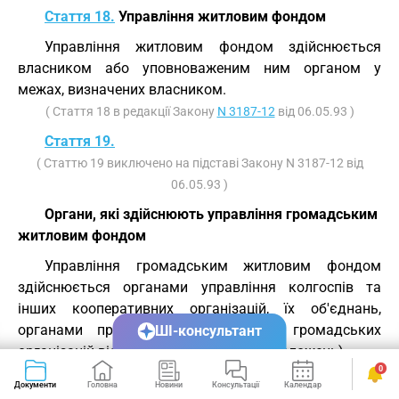
Стаття 18.
Управління житловим фондом
Управління житловим фондом здійснюється
власником або уповноваженим ним органом у
межах, визначених власником.
( Стаття 18 в редакції Закону
N 3187-12
від 06.05.93 )
Стаття 19.
( Статтю 19 виключено на підставі Закону N 3187-12 від
06.05.93 )
Органи, які здійснюють управління громадським
житловим фондом
Управління громадським житловим фондом
здійснюється органами управління колгоспів та
інших кооперативних організацій, їх об'єднань,
органами профспілкових та інших громадських
ШІ-консультант
організацій відповідно до їх статутів (положень).
0
Стаття 20.
Документи
Головна
Новини
Консультації
Календар
Сервіси