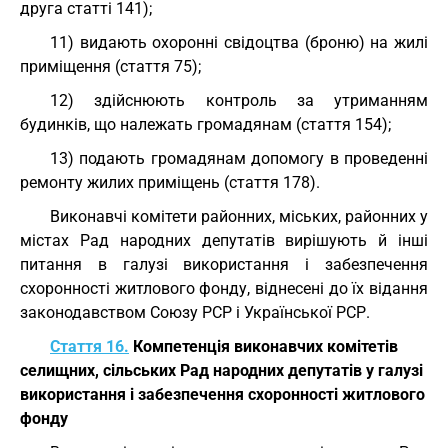
друга статті 141);
11) видають охоронні свідоцтва (броню) на жилі
приміщення (стаття 75);
12) здійснюють контроль за утриманням
будинків, що належать громадянам (стаття 154);
13) подають громадянам допомогу в проведенні
ремонту жилих приміщень (стаття 178).
Виконавчі комітети районних, міських, районних у
містах Рад народних депутатів вирішують й інші
питання в галузі використання і забезпечення
схоронності житлового фонду, віднесені до їх відання
законодавством Союзу РСР і Української РСР.
Стаття 16.
Компетенція виконавчих комітетів
селищних, сільських Рад народних депутатів у галузі
використання і забезпечення схоронності житлового
фонду