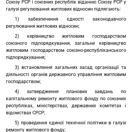
Союзу РСР і союзних республік віданню Союзу РСР у
галузі регулювання житлових відносин підлягають:
1) забезпечення єдності законодавчого
регулювання житлових відносин;
2) керівництво житловим господарством
союзного підпорядкування, загальне керівництво
житловим господарством союзно-республіканського
підпорядкування;
3) встановлення загальних засад організації та
діяльності органів державного управління житловим
господарством;
4) затвердження планових завдань по
капітальному ремонту житлового фонду по союзних
республіках, міністерствах, державних комітетах і
відомствах СРСР;
5) проведення єдиної технічної політики в галузі
ремонту житлового фонду;