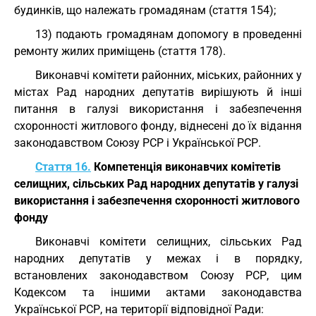
будинків, що належать громадянам (стаття 154);
13) подають громадянам допомогу в проведенні
ремонту жилих приміщень (стаття 178).
Виконавчі комітети районних, міських, районних у
містах Рад народних депутатів вирішують й інші
питання в галузі використання і забезпечення
схоронності житлового фонду, віднесені до їх відання
законодавством Союзу РСР і Української РСР.
Стаття 16.
Компетенція виконавчих комітетів
селищних, сільських Рад народних депутатів у галузі
використання і забезпечення схоронності житлового
фонду
Виконавчі комітети селищних, сільських Рад
народних депутатів у межах і в порядку,
встановлених законодавством Союзу РСР, цим
Кодексом та іншими актами законодавства
Української РСР, на території відповідної Ради: