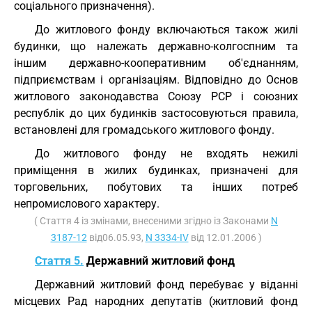
соціального призначення).
До житлового фонду включаються також жилі
будинки, що належать державно-колгоспним та
іншим державно-кооперативним об'єднанням,
підприємствам і організаціям. Відповідно до Основ
житлового законодавства Союзу РСР і союзних
республік до цих будинків застосовуються правила,
встановлені для громадського житлового фонду.
До житлового фонду не входять нежилі
приміщення в жилих будинках, призначені для
торговельних, побутових та інших потреб
непромислового характеру.
( Стаття 4 із змінами, внесеними згідно із Законами
N
3187-12
від06.05.93,
N 3334-IV
від 12.01.2006 )
Стаття 5.
Державний житловий фонд
Державний житловий фонд перебуває у віданні
місцевих Рад народних депутатів (житловий фонд