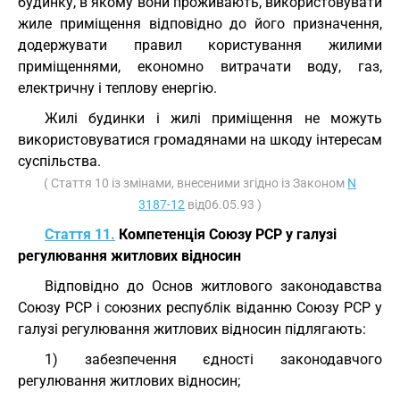
будинку, в якому вони проживають, використовувати
жиле приміщення відповідно до його призначення,
додержувати правил користування жилими
приміщеннями, економно витрачати воду, газ,
електричну і теплову енергію.
Жилі будинки і жилі приміщення не можуть
використовуватися громадянами на шкоду інтересам
суспільства.
( Стаття 10 із змінами, внесеними згідно із Законом
N
3187-12
від06.05.93 )
Стаття 11.
Компетенція Союзу РСР у галузі
регулювання житлових відносин
Відповідно до Основ житлового законодавства
Союзу РСР і союзних республік віданню Союзу РСР у
галузі регулювання житлових відносин підлягають:
1) забезпечення єдності законодавчого
регулювання житлових відносин;