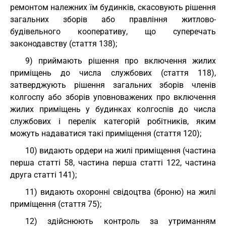
ремонтом належних їм будинків, скасовують рішення
загальних зборів або правління житлово-
будівельного кооперативу, що суперечать
законодавству (стаття 138);
9) приймають рішення про включення жилих
приміщень до числа службових (стаття 118),
затверджують рішення загальних зборів членів
колгоспу або зборів уповноважених про включення
жилих приміщень у будинках колгоспів до числа
службових і перелік категорій робітників, яким
можуть надаватися такі приміщення (стаття 120);
10) видають ордери на жилі приміщення (частина
перша статті 58, частина перша статті 122, частина
друга статті 141);
11) видають охоронні свідоцтва (броню) на жилі
приміщення (стаття 75);
12) здійснюють контроль за утриманням