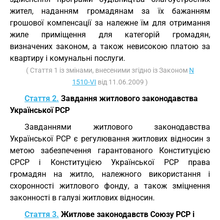
жител, наданням громадянам за їх бажанням
грошової компенсації за належне їм для отримання
жиле приміщення для категорій громадян,
визначених законом, а також невисокою платою за
квартиру і комунальні послуги.
( Стаття 1 із змінами, внесеними згідно із Законом
N
1510-VI
від 11.06.2009 )
Стаття 2.
Завдання житлового законодавства
Української РСР
Завданнями житлового законодавства
Української РСР є регулювання житлових відносин з
метою забезпечення гарантованого Конституцією
СРСР і Конституцією Української РСР права
громадян на житло, належного використання і
схоронності житлового фонду, а також зміцнення
законності в галузі житлових відносин.
Стаття 3.
Житлове законодавств Союзу РСР і