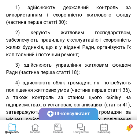
1) здійснюють державний контроль за
використанням і схоронністю житлового фонду
(частина перша статті 30);
2) керують житловим господарством,
забезпечують правильну експлуатацію і схоронність
жилих будинків, що є у віданні Ради, організують їх
капітальний і поточний ремонт;
3) здійснюють управління житловим фондом
Ради (частина перша статті 18);
4) здійснюють облік громадян, які потребують
поліпшення житлових умов (частина перша статті 36),
а також контроль за станом цього обліку на
підприємствах, в установах, організаціях (стаття 41),
затверджують рішення про взяття громадян за
ШІ-консультант
місцем роботи на облік потребуючих поліпшення
житлових умов (стаття 39);
0
Документи
Головна
Новини
Консультації
Календар
Сервіси