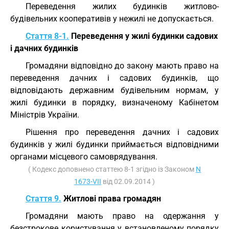
Переведення жилих будинків житлово-
будівельних кооперативів у нежилі не допускається.
Стаття 8-1.
Переведення у жилі будинки садових
і дачних будинків
Громадяни відповідно до закону мають право на
переведення дачних і садових будинків, що
відповідають державним будівельним нормам, у
жилі будинки в порядку, визначеному Кабінетом
Міністрів України.
Рішення про переведення дачних і садових
будинків у жилі будинки приймається відповідними
органами місцевого самоврядування.
( Кодекс доповнено статтею 8-1 згідно із Законом
N
1673-VII
від 02.09.2014 )
Стаття 9.
Житлові права громадян
Громадяни мають право на одержання у
безстрокове користування у встановленому порядку