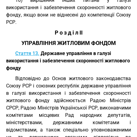
10) вирішення інших питань у галузі
використання і забезпечення схоронності житлового
фонду, якщо вони не віднесені до компетенції Союзу
РСР.
Р о з д і л II
УПРАВЛІННЯ ЖИТЛОВИМ ФОНДОМ
Стаття 13.
Державне управління в галузі
використання і забезпечення схоронності житлового
фонду
Відповідно до Основ житлового законодавства
Союзу РСР і союзних республік державне управління
в галузі використання і забезпечення схоронності
житлового фонду здійснюється Радою Міністрів
СРСР, Радою Міністрів Української РСР, виконавчими
комітетами місцевих Рад народних депутатів,
міністерствами, державними комітетами і
відомствами, а також спеціально уповноваженими