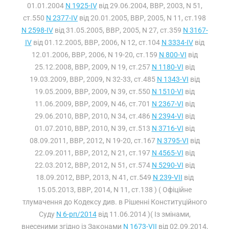
01.01.2004
N 1925-IV
від 29.06.2004, ВВР, 2003, N 51,
ст.550
N 2377-IV
від 20.01.2005, ВВР, 2005, N 11, ст.198
N 2598-IV
від 31.05.2005, ВВР, 2005, N 27, ст.359
N 3167-
IV
від 01.12.2005, ВВР, 2006, N 12, ст.104
N 3334-IV
від
12.01.2006, ВВР, 2006, N 19-20, ст.159
N 800-VI
від
25.12.2008, ВВР, 2009, N 19, ст.257
N 1180-VI
від
19.03.2009, ВВР, 2009, N 32-33, ст.485
N 1343-VI
від
19.05.2009, ВВР, 2009, N 39, ст.550
N 1510-VI
від
11.06.2009, ВВР, 2009, N 46, ст.701
N 2367-VI
від
29.06.2010, ВВР, 2010, N 34, ст.486
N 2394-VI
від
01.07.2010, ВВР, 2010, N 39, ст.513
N 3716-VI
від
08.09.2011, ВВР, 2012, N 19-20, ст.167
N 3795-VI
від
22.09.2011, ВВР, 2012, N 21, ст.197
N 4565-VI
від
22.03.2012, ВВР, 2012, N 51, ст.574
N 5290-VI
від
18.09.2012, ВВР, 2013, N 41, ст.549
N 239-VII
від
15.05.2013, ВВР, 2014, N 11, ст.138 ) ( Офіційне
тлумачення до Кодексу див. в Рішенні Конституційного
Суду
N 6-рп/2014
від 11.06.2014 )( Із змінами,
внесеними згідно із Законами
N 1673-VII
від 02.09.2014,