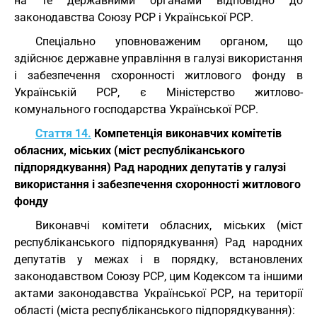
на те державними органами відповідно до
законодавства Союзу РСР і Української РСР.
Спеціально уповноваженим органом, що
здійснює державне управління в галузі використання
і забезпечення схоронності житлового фонду в
Українській РСР, є Міністерство житлово-
комунального господарства Української РСР.
Стаття 14.
Компетенція виконавчих комітетів
обласних, міських (міст республіканського
підпорядкування) Рад народних депутатів у галузі
використання і забезпечення схоронності житлового
фонду
Виконавчі комітети обласних, міських (міст
республіканського підпорядкування) Рад народних
депутатів у межах і в порядку, встановлених
законодавством Союзу РСР, цим Кодексом та іншими
актами законодавства Української РСР, на території
області (міста республіканського підпорядкування):