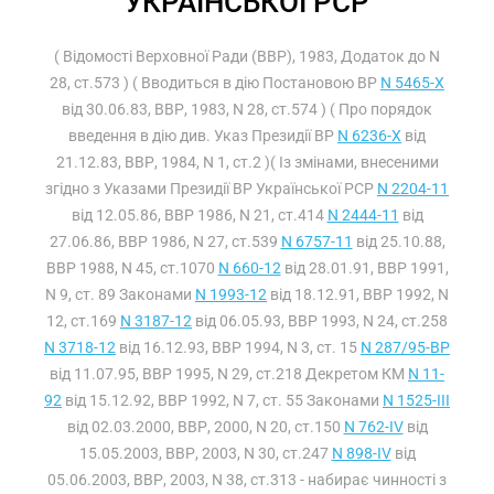
УКРАЇНСЬКОЇ РСР
( Відомості Верховної Ради (ВВР), 1983, Додаток до N
28, ст.573 ) ( Вводиться в дію Постановою ВР
N 5465-X
від 30.06.83, ВВР, 1983, N 28, ст.574 ) ( Про порядок
введення в дію див. Указ Президії ВР
N 6236-X
від
21.12.83, ВВР, 1984, N 1, ст.2 )( Із змінами, внесеними
згідно з Указами Президії ВР Української РСР
N 2204-11
від 12.05.86, ВВР 1986, N 21, ст.414
N 2444-11
від
27.06.86, ВВР 1986, N 27, ст.539
N 6757-11
від 25.10.88,
ВВР 1988, N 45, ст.1070
N 660-12
від 28.01.91, ВВР 1991,
N 9, ст. 89 Законами
N 1993-12
від 18.12.91, ВВР 1992, N
12, ст.169
N 3187-12
від 06.05.93, ВВР 1993, N 24, ст.258
N 3718-12
від 16.12.93, ВВР 1994, N 3, ст. 15
N 287/95-ВР
від 11.07.95, ВВР 1995, N 29, ст.218 Декретом КМ
N 11-
92
від 15.12.92, ВВР 1992, N 7, ст. 55 Законами
N 1525-III
від 02.03.2000, ВВР, 2000, N 20, ст.150
N 762-IV
від
15.05.2003, ВВР, 2003, N 30, ст.247
N 898-IV
від
05.06.2003, ВВР, 2003, N 38, ст.313 - набирає чинності з