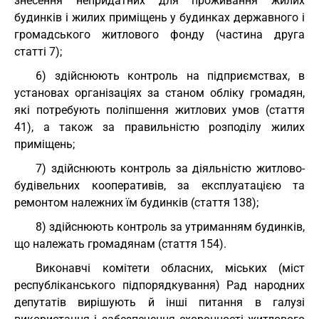
знесення непридатних для проживання жилих
будинків і жилих приміщень у будинках державного і
громадського житлового фонду (частина друга
статті 7);
6) здійснюють контроль на підприємствах, в
установах організаціях за станом обліку громадян,
які потребують поліпшення житлових умов (стаття
41), а також за правильністю розподілу жилих
приміщень;
7) здійснюють контроль за діяльністю житлово-
будівельних кооперативів, за експлуатацією та
ремонтом належних їм будинків (стаття 138);
8) здійснюють контроль за утриманням будинків,
що належать громадянам (стаття 154).
Виконавчі комітети обласних, міських (міст
республіканського підпорядкування) Рад народних
депутатів вирішують й інші питання в галузі