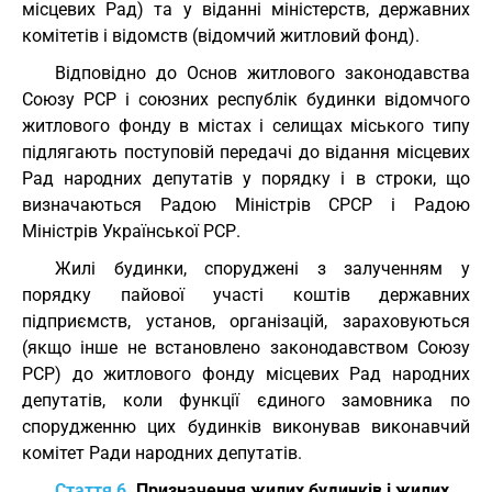
місцевих Рад) та у віданні міністерств, державних
комітетів і відомств (відомчий житловий фонд).
Відповідно до Основ житлового законодавства
Союзу РСР і союзних республік будинки відомчого
житлового фонду в містах і селищах міського типу
підлягають поступовій передачі до відання місцевих
Рад народних депутатів у порядку і в строки, що
визначаються Радою Міністрів СРСР і Радою
Міністрів Української РСР.
Жилі будинки, споруджені з залученням у
порядку пайової участі коштів державних
підприємств, установ, організацій, зараховуються
(якщо інше не встановлено законодавством Союзу
РСР) до житлового фонду місцевих Рад народних
депутатів, коли функції єдиного замовника по
спорудженню цих будинків виконував виконавчий
комітет Ради народних депутатів.
Стаття 6.
Призначення жилих будинків і жилих