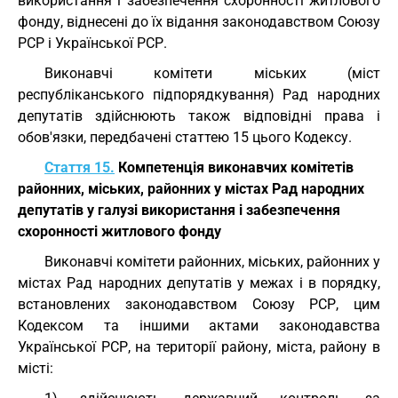
використання і забезпечення схоронності житлового
фонду, віднесені до їх відання законодавством Союзу
РСР і Української РСР.
Виконавчі комітети міських (міст
республіканського підпорядкування) Рад народних
депутатів здійснюють також відповідні права і
обов'язки, передбачені статтею 15 цього Кодексу.
Стаття 15.
Компетенція виконавчих комітетів
районних, міських, районних у містах Рад народних
депутатів у галузі використання і забезпечення
схоронності житлового фонду
Виконавчі комітети районних, міських, районних у
містах Рад народних депутатів у межах і в порядку,
встановлених законодавством Союзу РСР, цим
Кодексом та іншими актами законодавства
Української РСР, на території району, міста, району в
місті: