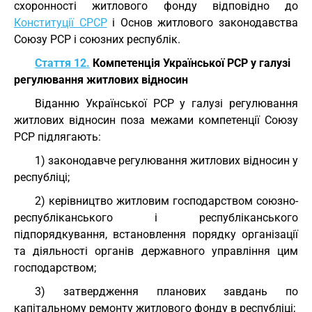
схоронності житлового фонду відповідно до
Конституції СРСР
і Основ житлового законодавства
Союзу РСР і союзних республік.
Стаття 12.
Компетенція Української РСР у галузі
регулювання житлових відносин
Віданню Української РСР у галузі регулювання
житлових відносин поза межами компетенції Союзу
РСР підлягають:
1) законодавче регулювання житлових відносин у
республіці;
2) керівництво житловим господарством союзно-
республіканського і республіканського
підпорядкування, встановлення порядку організації
та діяльності органів державного управління цим
господарством;
3) затвердження планових завдань по
капітальному ремонту житлового фонду в республіці;