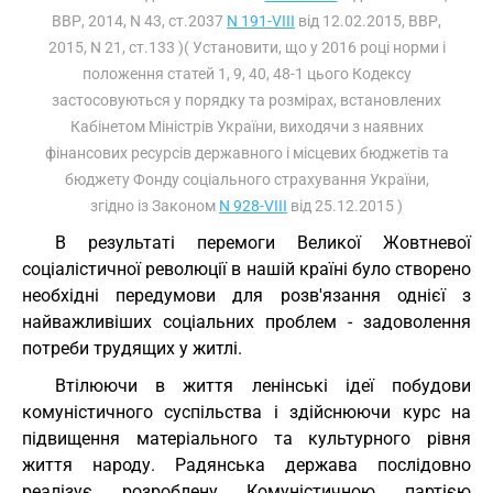
ВВР, 2014, N 43, ст.2037
N 191-VIII
від 12.02.2015, ВВР,
2015, N 21, ст.133 )( Установити, що у 2016 році норми і
положення статей 1, 9, 40, 48-1 цього Кодексу
застосовуються у порядку та розмірах, встановлених
Кабінетом Міністрів України, виходячи з наявних
фінансових ресурсів державного і місцевих бюджетів та
бюджету Фонду соціального страхування України,
згідно із Законом
N 928-VIII
від 25.12.2015 )
В результаті перемоги Великої Жовтневої
соціалістичної революції в нашій країні було створено
необхідні передумови для розв'язання однієї з
найважливіших соціальних проблем - задоволення
потреби трудящих у житлі.
Втілюючи в життя ленінські ідеї побудови
комуністичного суспільства і здійснюючи курс на
підвищення матеріального та культурного рівня
життя народу. Радянська держава послідовно
реалізує розроблену Комуністичною партією