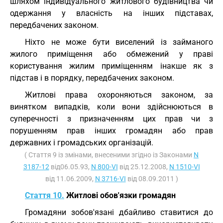
шляхом індивідуального житлового будівництва чи
одержання у власність на інших підставах,
передбачених законом.
Ніхто не може бути виселений із займаного
жилого приміщення або обмежений у праві
користування жилим приміщенням інакше як з
підстав і в порядку, передбачених законом.
Житлові права охороняються законом, за
винятком випадків, коли вони здійснюються в
суперечності з призначенням цих прав чи з
порушенням прав інших громадян або прав
державних і громадських організацій.
( Стаття 9 із змінами, внесеними згідно із Законами
N
3187-12
від06.05.93,
N 800-VI
від 25.12.2008,
N 1510-VI
від 11.06.2009,
N 3716-VI
від 08.09.2011 )
Стаття 10.
Житлові обов'язки громадян
Громадяни зобов'язані дбайливо ставитися до