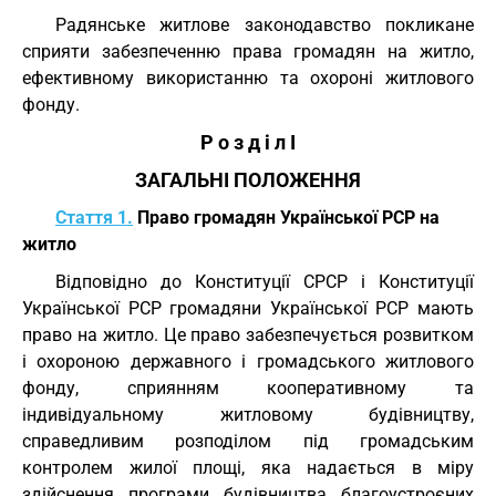
Радянське житлове законодавство покликане
сприяти забезпеченню права громадян на житло,
ефективному використанню та охороні житлового
фонду.
Р о з д і л I
ЗАГАЛЬНІ ПОЛОЖЕННЯ
Стаття 1.
Право громадян Української РСР на
житло
Відповідно до Конституції СРСР і Конституції
Української РСР громадяни Української РСР мають
право на житло. Це право забезпечується розвитком
і охороною державного і громадського житлового
фонду, сприянням кооперативному та
індивідуальному житловому будівництву,
справедливим розподілом під громадським
контролем жилої площі, яка надається в міру
здійснення програми будівництва благоустроєних