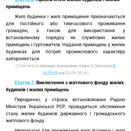
приміщень
Жилі будинки і жилі приміщення призначаються
для постійного або тимчасового проживання
громадян, а також для використання у
встановленому порядку як службових жилих
приміщень і гуртожитків. Надання приміщень у жилих
будинках для потреб промислового характеру
забороняється.
( Стаття 6 із змінами, внесеними згідно із Законом
N
1673-VII
від 02.09.2014 )
Стаття 7.
Виключення з житлового фонду жилих
будинків і жилих приміщень
Періодично, у строки, встановлювані Радою
Міністрів Української РСР, провадиться обстеження
стану жилих будинків державного і громадського
житлового фонду.
Непридатні для проживання жилі будинки і жилі