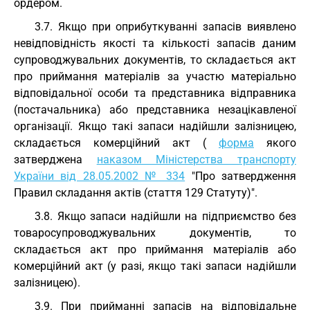
ордером.
3.7. Якщо при оприбуткуванні запасів виявлено
невідповідність якості та кількості запасів даним
супроводжувальних документів, то складається акт
про приймання матеріалів за участю матеріально
відповідальної особи та представника відправника
(постачальника) або представника незацікавленої
організації. Якщо такі запаси надійшли залізницею,
складається комерційний акт (
форма
якого
затверджена
наказом Міністерства транспорту
України від 28.05.2002 № 334
"Про затвердження
Правил складання актів (стаття 129 Статуту)".
3.8. Якщо запаси надійшли на підприємство без
товаросупроводжувальних документів, то
складається акт про приймання матеріалів або
комерційний акт (у разі, якщо такі запаси надійшли
залізницею).
3.9. При прийманні запасів на відповідальне