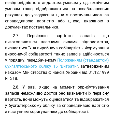
невідповідністю стандартам, умовам угод, технічним
умовам тощо, відображаються на позабалансових
рахунках до узгодження ціни з постачальником за
справедливою вартістю або ціною, вказаною в
документах постачальника.
2.7. Первісною вартістю запасів, що
виготовляються власними силами підприємства,
визнається їхня виробнича собівартість. Формування
виробничої собівартості таких запасів здійснюється
у порядку, передбаченому
Положенням (стандартом)
бухгалтерського обліку 16 "Витрати"
, затвердженим
наказом Міністерства фінансів України від 31.12.1999
№ 318.
2.8. У разі, якщо на момент оприбуткування
запасів неможливо достовірно визначити їх первісну
вартість, вони можуть оцінюватися та відображатися
у бухгалтерському обліку за справедливою вартістю
з наступним коригуванням до собівартості.