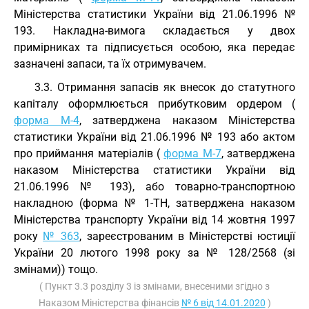
Міністерства статистики України від 21.06.1996 №
193. Накладна-вимога складається у двох
примірниках та підписується особою, яка передає
зазначені запаси, та їх отримувачем.
3.3. Отримання запасів як внесок до статутного
капіталу оформлюється прибутковим ордером (
форма М-4
, затверджена наказом Міністерства
статистики України від 21.06.1996 № 193 або актом
про приймання матеріалів (
форма М-7
, затверджена
наказом Міністерства статистики України від
21.06.1996 № 193), або товарно-транспортною
накладною (форма № 1-ТН, затверджена наказом
Міністерства транспорту України від 14 жовтня 1997
року
№ 363
, зареєстрованим в Міністерстві юстиції
України 20 лютого 1998 року за № 128/2568 (зі
змінами)) тощо.
( Пункт 3.3 розділу 3 із змінами, внесеними згідно з
Наказом Міністерства фінансів
№ 6 від 14.01.2020
)