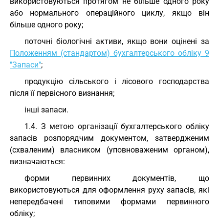
використовуються протягом не більше одного року
або нормального операційного циклу, якщо він
більше одного року;
поточні біологічні активи, якщо вони оцінені за
Положенням (стандартом) бухгалтерського обліку 9
"Запаси"
;
продукцію сільського і лісового господарства
після її первісного визнання;
інші запаси.
1.4. З метою організації бухгалтерського обліку
запасів розпорядчим документом, затвердженим
(схваленим) власником (уповноваженим органом),
визначаються:
форми первинних документів, що
використовуються для оформлення руху запасів, які
непередбачені типовими формами первинного
обліку;