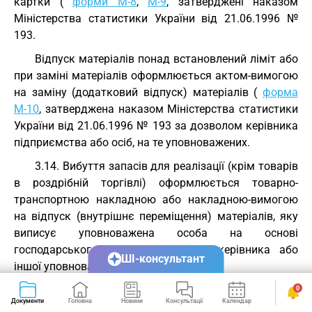
картки (
форми М-8
,
М-9
, затверджені наказом
Міністерства статистики України від 21.06.1996 №
193.
Відпуск матеріалів понад встановлений ліміт або
при заміні матеріалів оформлюється актом-вимогою
на заміну (додатковий відпуск) матеріалів (
форма
М-10
, затверджена наказом Міністерства статистики
України від 21.06.1996 № 193 за дозволом керівника
підприємства або осіб, на те уповноважених.
3.14. Вибуття запасів для реалізації (крім товарів
в роздрібній торгівлі) оформлюється товарно-
транспортною накладною або накладною-вимогою
на відпуск (внутрішнє переміщення) матеріалів, яку
виписує уповноважена особа на основі
господарського договору, дозволу керівника або
ШІ-консультант
іншої уповноваженої особи.
Вибуття проданих за готівку товарів
0
Документи
Головна
Новини
Консультації
Календар
Сервіси
відображається у товарному звіті матеріально