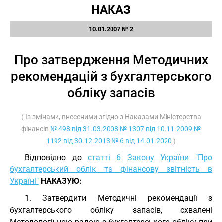
НАКАЗ
10.01.2007 № 2
Про затвердження Методичних
рекомендацій з бухгалтерського
обліку запасів
( Із змінами, внесеними згідно з Наказами Міністерства
фінансів
№ 498 від 31.03.2008
№ 1307 від 10.11.2009
№
1192 від 30.12.2013
№ 6 від 14.01.2020
)
Відповідно до
статті 6
Закону України "Про
бухгалтерський облік та фінансову звітність в
Україні"
НАКАЗУЮ:
1. Затвердити Методичні рекомендації з
бухгалтерського обліку запасів, схвалені
Методологічною радою з бухгалтерського обліку при