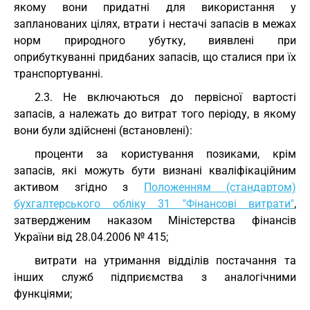
якому вони придатні для використання у
запланованих цілях, втрати і нестачі запасів в межах
норм природного убутку, виявлені при
оприбуткуванні придбаних запасів, що сталися при їх
транспортуванні.
2.3. Не включаються до первісної вартості
запасів, а належать до витрат того періоду, в якому
вони були здійснені (встановлені):
проценти за користування позиками, крім
запасів, які можуть бути визнані кваліфікаційним
активом згідно з
Положенням (стандартом)
бухгалтерського обліку 31 "Фінансові витрати"
,
затвердженим наказом Міністерства фінансів
України від 28.04.2006 № 415;
витрати на утримання відділів постачання та
інших служб підприємства з аналогічними
функціями;