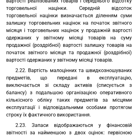
вартості реалізованих товарів і середнього відсотку
торговельної націнки. Середній відсоток
торговельної націнки визначається діленням суми
залишку торговельних націнок на початок звітного
місяця і торговельних націнок у продажній вартості
одержаних у звітному місяці товарів на суму
продажної (роздрібної) вартості залишку товарів на
початок звітного місяця та продажної (роздрібної)
вартості одержаних у звітному місяці товарів.
2.22. Вартість малоцінних та швидкозношуваних
предметів, що передані в експлуатацію,
виключається зі складу активів (списується з
балансу) з подальшою організацією оперативного
кількісного обліку таких предметів за місцями
експлуатації і відповідальними особами протягом
строку їх фактичного використання.
2.23. Запаси відображаються у фінансовій
звітності за найменшою з двох оцінок: первісною