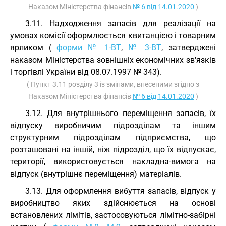
Наказом Міністерства фінансів
№ 6 від 14.01.2020
)
3.11. Надходження запасів для реалізації на
умовах комісії оформлюється квитанцією і товарним
ярликом (
форми № 1-ВТ
,
№ 3-ВТ
, затверджені
наказом Міністерства зовнішніх економічних зв'язків
і торгівлі України від 08.07.1997 № 343).
( Пункт 3.11 розділу 3 із змінами, внесеними згідно з
Наказом Міністерства фінансів
№ 6 від 14.01.2020
)
3.12. Для внутрішнього переміщення запасів, їх
відпуску виробничим підрозділам та іншим
структурним підрозділам підприємства, що
розташовані на іншій, ніж підрозділ, що їх відпускає,
території, використовується накладна-вимога на
відпуск (внутрішнє переміщення) матеріалів.
3.13. Для оформлення вибуття запасів, відпуск у
виробництво яких здійснюється на основі
встановлених лімітів, застосовуються лімітно-забірні