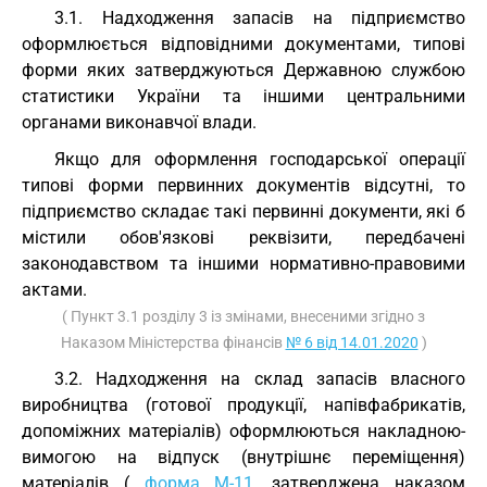
3.1. Надходження запасів на підприємство
оформлюється відповідними документами, типові
форми яких затверджуються Державною службою
статистики України та іншими центральними
органами виконавчої влади.
Якщо для оформлення господарської операції
типові форми первинних документів відсутні, то
підприємство складає такі первинні документи, які б
містили обов'язкові реквізити, передбачені
законодавством та іншими нормативно-правовими
актами.
( Пункт 3.1 розділу 3 із змінами, внесеними згідно з
Наказом Міністерства фінансів
№ 6 від 14.01.2020
)
3.2. Надходження на склад запасів власного
виробництва (готової продукції, напівфабрикатів,
допоміжних матеріалів) оформлюються накладною-
вимогою на відпуск (внутрішнє переміщення)
матеріалів (
форма М-11
, затверджена наказом