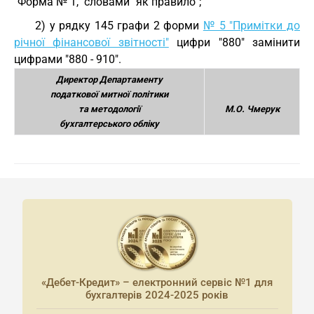
"Форма № 1," словами "як правило";
2) у рядку 145 графи 2 форми
№ 5 "Примітки до
річної фінансової звітності"
цифри "880" замінити
цифрами "880 - 910".
Директор Департаменту
податкової митної політики
та методології
М.О. Чмерук
бухгалтерського обліку
«Дебет-Кредит» – електронний сервіс №1 для
бухгалтерів 2024-2025 років