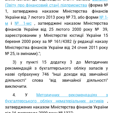
(Звіту про фінансовий стан) підприємства
(форма №
1, затверджена наказом Міністерства фінансів
України від 7 лютого 2013 року № 73, або форми
№ 1-
м
і
№ 1-мс
, затверджені наказом Міністерства
фінансів України від 25 лютого 2000 року № 39,
зареєстрованим у Міністерстві юстиції України 15
березня 2000 року за № 161/4382 (у редакції наказу
Міністерства фінансів України від 24 січня 2011 року
№ 25, із змінами).";
3) у пункті 15 додатку 3 до Методичних
рекомендацій з бухгалтерського обліку запасів у
назві субрахунку 746 "Інші доходи від звичайної
діяльності" слова "від звичайної діяльності"
виключити.
4. У
Методичних рекомендаціях з
бухгалтерського обліку нематеріальних активів
,
затверджених наказом Міністерства фінансів України