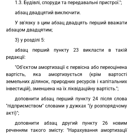
1.3. Будівлі, споруди та передавальні пристрої.";
абзац двадцятий виключити.
У зв'язку з цим абзац двадцять перший вважати
абзацом двадцятим;
3) у розділі 5:
абзац перший пункту 23 викласти в такій
редакції:
"Об'єктом амортизації є первісна або переоцінена
вартість, яка амортизується (крім вартості
земельних ділянок, природних ресурсів і капітальних
інвестицій), зменшена на їх ліквідаційну вартість.";
доповнити абзац перший пункту 24 після слова
"підприємством" словами у дужках "(у розпорядчому
акті)";
доповнити абзац другий пункту 26 новим
реченням такого змісту: "Нарахування амортизації