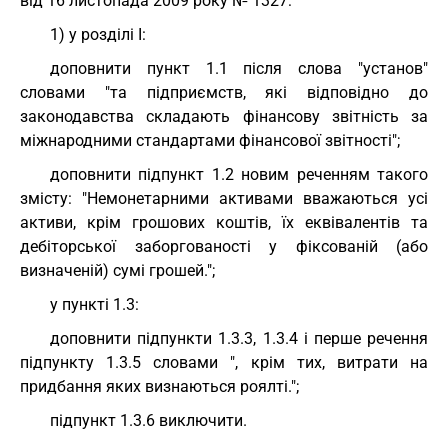
від 16 листопада 2009 року № 1327:
1) у розділі I:
доповнити пункт 1.1 після слова "установ"
словами "та підприємств, які відповідно до
законодавства складають фінансову звітність за
міжнародними стандартами фінансової звітності";
доповнити підпункт 1.2 новим реченням такого
змісту: "Немонетарними активами вважаються усі
активи, крім грошових коштів, їх еквівалентів та
дебіторської заборгованості у фіксованій (або
визначеній) сумі грошей.";
у пункті 1.3:
доповнити підпункти 1.3.3, 1.3.4 і перше речення
підпункту 1.3.5 словами ", крім тих, витрати на
придбання яких визнаються роялті.";
підпункт 1.3.6 виключити.