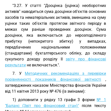
"3.27. У статті "Дооцінка (уцінка) необоротних
активів" наводиться сума дооцінки об'єктів основних
засобів та нематеріальних активів, зменшена на суму
уцінки таких об'єктів протягом звітного періоду в
межах сум раніше проведених дооцінок. Сума
дооцінки, яка включається до нерозподіленого
прибутку (непокритого збитку) у випадках,
передбачених національними положеннями
(стандартами) бухгалтерського обліку, до складу
сукупного доходу розділу II
звіту про фінансові
результати
не включається.".
7. У
Методичних рекомендаціях з перевірки
порівнянності показників фінансової звітності
,
затверджених наказом Міністерства фінансів України
від 11 квітня 2013 року № 476 (із змінами):
1) доповнити у рядку 13 графи 3 форми
№ 1
"Баланс (Звіт про фінансовий стан)"
після тексту