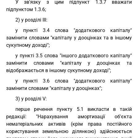
У зв'язку з цим підпункт 1.3.7 вважати
підпунктом 1.3.6;
2) у розділі III:
у пункті 3.4 слова "додаткового капіталу"
замінити словами "капіталу у дооцінках та в іншому
сукупному доході";
у пункті 3.5 слова "іншого додаткового капіталу"
замінити словами "капіталу у дооцінках та
відображається в іншому сукупному доході";
у пункті 3.6 слова "додаткового капіталу"
замінити словами "капіталу у дооцінках";
3) у розділі V:
перше речення пункту 5.1 викласти в такій
редакції: "Нарахування амортизації об'єкта
нематеріальних активів (крім права постійного
користування земельною ділянкою) здійснюється