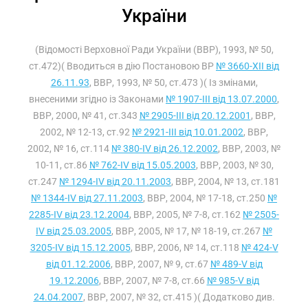
України
(Відомості Верховної Ради України (ВВР), 1993, № 50,
ст.472)( Вводиться в дію Постановою ВР
№ 3660-XII від
26.11.93
, ВВР, 1993, № 50, ст.473 )( Із змінами,
внесеними згідно із Законами
№ 1907-III від 13.07.2000
,
ВВР, 2000, № 41, ст.343
№ 2905-III від 20.12.2001
, ВВР,
2002, № 12-13, ст.92
№ 2921-III від 10.01.2002
, ВВР,
2002, № 16, ст.114
№ 380-IV від 26.12.2002
, ВВР, 2003, №
10-11, ст.86
№ 762-IV від 15.05.2003
, ВВР, 2003, № 30,
ст.247
№ 1294-IV від 20.11.2003
, ВВР, 2004, № 13, ст.181
№ 1344-IV від 27.11.2003
, ВВР, 2004, № 17-18, ст.250
№
2285-IV від 23.12.2004
, ВВР, 2005, № 7-8, ст.162
№ 2505-
IV від 25.03.2005
, ВВР, 2005, № 17, № 18-19, ст.267
№
3205-IV від 15.12.2005
, ВВР, 2006, № 14, ст.118
№ 424-V
від 01.12.2006
, ВВР, 2007, № 9, ст.67
№ 489-V від
19.12.2006
, ВВР, 2007, № 7-8, ст.66
№ 985-V від
24.04.2007
, ВВР, 2007, № 32, ст.415 )( Додатково див.