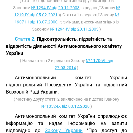
( Статтю 1 доповнено частиною другою згідно із
Законом
№ 1294-IV від 20.11.2003
; в редакції Закону
№
1219-IX від 05.02.2021
)( Стаття 1 в редакції Закону
№
1907-III від 13.07.2000
, із змінами, внесеними згідно із
Законом
№ 1294-IV від 20.11.2003
)
Стаття 2.
Підконтрольність, підзвітність та
відкритість діяльності Антимонопольного комітету
України
( Назва статті 2 в редакції Закону
№ 1170-VII від
27.03.2014
)
Антимонопольний комітет України
підконтрольний Президенту України та підзвітний
Верховній Раді України.
( Частину другу статті 2 виключено на підставі Закону
№ 1052-IX від 03.12.2020
)
Антимонопольний комітет України оприлюднює
інформацію та надає інформацію на запити
відповідно до
Закону України
"Про доступ до