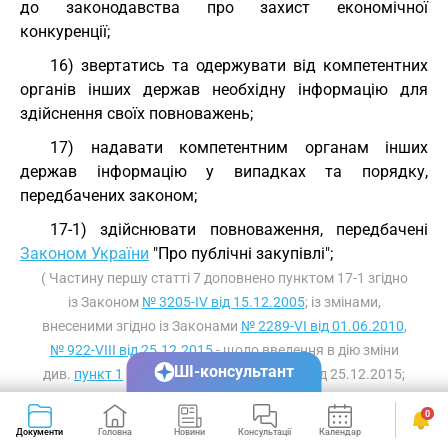
до законодавства про захист економічної
конкуренції;
16) звертатись та одержувати від компетентних
органів інших держав необхідну інформацію для
здійснення своїх повноважень;
17) надавати компетентним органам інших
держав інформацію у випадках та порядку,
передбачених законом;
17-1) здійснювати повноваження, передбачені
Законом України
"Про публічні закупівлі";
( Частину першу статті 7 доповнено пунктом 17-1 згідно
із Законом
№ 3205-IV від 15.12.2005
; із змінами,
внесеними згідно із Законами
№ 2289-VI від 01.06.2010
,
№ 922-VIII від 25.12.2015
- щодо введення в дію зміни
ШІ-консультант
див.
пункт 1
розділу II Закону № 922-VIII від 25.12.2015;
із змінами, внесеними згідно із Законом
№ 114-IX від
0
19.09.2019
)
Документи
Головна
Новини
Консультації
Календар
Сервіси