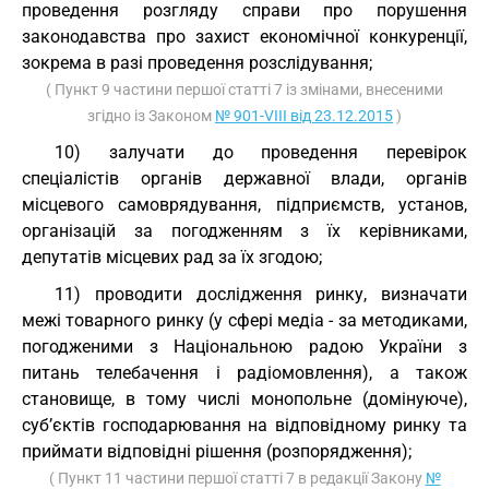
проведення розгляду справи про порушення
законодавства про захист економічної конкуренції,
зокрема в разі проведення розслідування;
( Пункт 9 частини першої статті 7 із змінами, внесеними
згідно із Законом
№ 901-VIII від 23.12.2015
)
10) залучати до проведення перевірок
спеціалістів органів державної влади, органів
місцевого самоврядування, підприємств, установ,
організацій за погодженням з їх керівниками,
депутатів місцевих рад за їх згодою;
11) проводити дослідження ринку, визначати
межі товарного ринку (у сфері медіа - за методиками,
погодженими з Національною радою України з
питань телебачення і радіомовлення), а також
становище, в тому числі монопольне (домінуюче),
суб’єктів господарювання на відповідному ринку та
приймати відповідні рішення (розпорядження);
( Пункт 11 частини першої статті 7 в редакції Закону
№