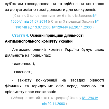
суб’єктам господарювання та здійснення контролю
за допустимістю такої допомоги для конкуренції.
( Статтю 3 доповнено пунктом 6 згідно із Законом
№
1555-VII від 01.07.2014
)( Стаття 3 в редакції Законів
№
1907-III від 13.07.2000
,
№ 1294-IV від 20.11.2003
)
Стаття 4.
Основні принципи діяльності
Антимонопольного комітету України
Антимонопольний комітет України будує свою
діяльність на принципах:
- законності;
- гласності;
- захисту конкуренції на засадах рівності
фізичних та юридичних осіб перед законом та
пріоритету прав споживачів.
( Абзац четвертий статті 4 в редакції Закону
№ 1294-IV
від 20.11.2003
)