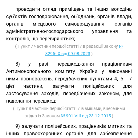
проводити огляд приміщень та інших володінь
суб’єктів господарювання, об’єднань, органів влади,
органів місцевого самоврядування, органів
адміністративно-господарського управління та
контролю, що перевіряються;
( Пункт 7 частини першої статті 7 в редакції Закону
№
3295-IX від 09.08.2023
)
8) у разі перешкоджання працівникам
Антимонопольного комітету України у виконанні
ними повноважень, передбачених пунктами 4, 5 і 7
цієї частини, залучати поліцейських для
застосування заходів, передбачених законом, для
подолання перешкод;
( Пункт 8 частини першої статті 7 із змінами, внесеними
згідно із Законом
№ 901-VIII від 23.12.2015
)
9) залучати поліцейських, працівників митних та
інших правоохоронних органів для забезпечення