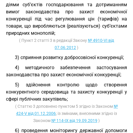
діями суб’єктів господарювання та дотриманням
вимог законодавства про захист економічної
конкуренції під час регулювання цін (тарифів) на
товари, що виробляються (реалізуються) суб’єктами
природних монополій;
( Пункт 2 статті 3 в редакції Закону
№ 4910-VI від
07.06.2012
)
3) сприяння розвитку добросовісної конкуренції;
4) методичного забезпечення застосування
законодавства про захист економічної конкуренції;
5) здійснення контролю щодо створення
конкурентного середовища та захисту конкуренції у
сфері публічних закупівель;
( Статтю 3 доповнено пунктом 5 згідно із Законом
№
424-V від 01.12.2006
; із змінами, внесеними згідно із
Законом
№ 114-IX від 19.09.2019
)
6) проведення моніторингу державної допомоги