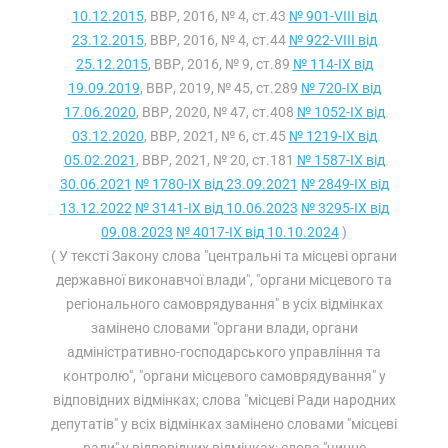
10.12.2015
, ВВР, 2016, № 4, ст.43
№ 901-VIII від
23.12.2015
, ВВР, 2016, № 4, ст.44
№ 922-VIII від
25.12.2015
, ВВР, 2016, № 9, ст.89
№ 114-IX від
19.09.2019
, ВВР, 2019, № 45, ст.289
№ 720-IX від
17.06.2020
, ВВР, 2020, № 47, ст.408
№ 1052-IX від
03.12.2020
, ВВР, 2021, № 6, ст.45
№ 1219-IX від
05.02.2021
, ВВР, 2021, № 20, ст.181
№ 1587-IX від
30.06.2021
№ 1780-IX від 23.09.2021
№ 2849-IX від
13.12.2022
№ 3141-IX від 10.06.2023
№ 3295-IX від
09.08.2023
№ 4017-IX від 10.10.2024
)
( У тексті Закону слова "центральні та місцеві органи
державної виконавчої влади", "органи місцевого та
регіонального самоврядування" в усіх відмінках
замінено словами "органи влади, органи
адміністративно-господарського управління та
контролю", "органи місцевого самоврядування" у
відповідних відмінках; слова "місцеві Ради народних
депутатів" у всіх відмінках замінено словами "місцеві