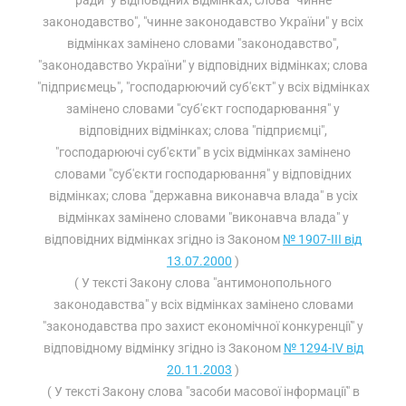
ради" у відповідних відмінках; слова "чинне
законодавство", "чинне законодавство України" у всіх
відмінках замінено словами "законодавство",
"законодавство України" у відповідних відмінках; слова
"підприємець", "господарюючий суб'єкт" у всіх відмінках
замінено словами "суб'єкт господарювання" у
відповідних відмінках; слова "підприємці",
"господарюючі суб'єкти" в усіх відмінках замінено
словами "суб'єкти господарювання" у відповідних
відмінках; слова "державна виконавча влада" в усіх
відмінках замінено словами "виконавча влада" у
відповідних відмінках згідно із Законом
№ 1907-III від
13.07.2000
)
( У тексті Закону слова "антимонопольного
законодавства" у всіх відмінках замінено словами
"законодавства про захист економічної конкуренції" у
відповідному відмінку згідно із Законом
№ 1294-IV від
20.11.2003
)
( У тексті Закону слова "засоби масової інформації" в