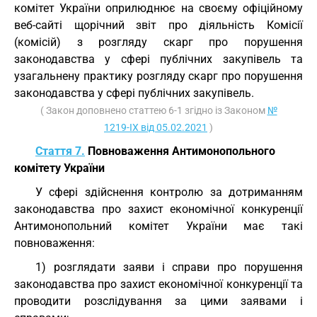
комітет України оприлюднює на своєму офіційному
веб-сайті щорічний звіт про діяльність Комісії
(комісій) з розгляду скарг про порушення
законодавства у сфері публічних закупівель та
узагальнену практику розгляду скарг про порушення
законодавства у сфері публічних закупівель.
( Закон доповнено статтею 6-1 згідно із Законом
№
1219-IX від 05.02.2021
)
Стаття 7.
Повноваження Антимонопольного
комітету України
У сфері здійснення контролю за дотриманням
законодавства про захист економічної конкуренції
Антимонопольний комітет України має такі
повноваження:
1) розглядати заяви і справи про порушення
законодавства про захист економічної конкуренції та
проводити розслідування за цими заявами і