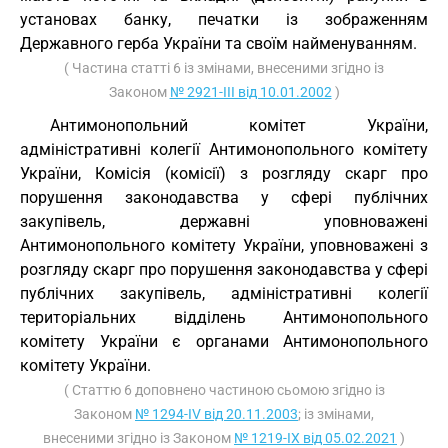
установах банку, печатки із зображенням
Державного герба України та своїм найменуванням.
( Частина статті 6 із змінами, внесеними згідно із
Законом
№ 2921-III від 10.01.2002
)
Антимонопольний комітет України,
адміністративні колегії Антимонопольного комітету
України, Комісія (комісії) з розгляду скарг про
порушення законодавства у сфері публічних
закупівель, державні уповноважені
Антимонопольного комітету України, уповноважені з
розгляду скарг про порушення законодавства у сфері
публічних закупівель, адміністративні колегії
територіальних відділень Антимонопольного
комітету України є органами Антимонопольного
комітету України.
( Статтю 6 доповнено частиною сьомою згідно із
Законом
№ 1294-IV від 20.11.2003
; із змінами,
внесеними згідно із Законом
№ 1219-IX від 05.02.2021
)