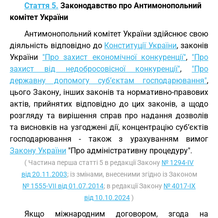
Стаття 5.
Законодавство про Антимонопольний
комітет України
Антимонопольний комітет України здійснює свою
діяльність відповідно до
Конституції України
, законів
України
"Про захист економічної конкуренції"
,
"Про
захист від недобросовісної конкуренції"
,
"Про
державну допомогу суб’єктам господарювання"
,
цього Закону, інших законів та нормативно-правових
актів, прийнятих відповідно до цих законів, а щодо
розгляду та вирішення справ про надання дозволів
та висновків на узгоджені дії, концентрацію суб’єктів
господарювання - також з урахуванням вимог
Закону України
"Про адміністративну процедуру".
( Частина перша статті 5 в редакції Закону
№ 1294-IV
від 20.11.2003
; із змінами, внесеними згідно із Законом
№ 1555-VII від 01.07.2014
; в редакції Закону
№ 4017-IX
від 10.10.2024
)
Якщо міжнародним договором, згода на