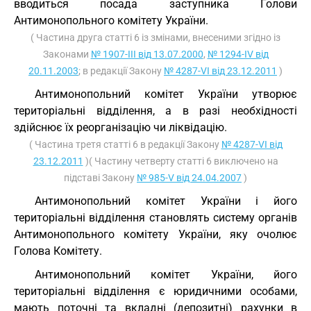
вводиться посада заступника Голови
Антимонопольного комітету України.
( Частина друга статті 6 із змінами, внесеними згідно із
Законами
№ 1907-III від 13.07.2000
,
№ 1294-IV від
20.11.2003
; в редакції Закону
№ 4287-VI від 23.12.2011
)
Антимонопольний комітет України утворює
територіальні відділення, а в разі необхідності
здійснює їх реорганізацію чи ліквідацію.
( Частина третя статті 6 в редакції Закону
№ 4287-VI від
23.12.2011
)( Частину четверту статті 6 виключено на
підставі Закону
№ 985-V від 24.04.2007
)
Антимонопольний комітет України і його
територіальні відділення становлять систему органів
Антимонопольного комітету України, яку очолює
Голова Комітету.
Антимонопольний комітет України, його
територіальні відділення є юридичними особами,
мають поточні та вкладні (депозитні) рахунки в