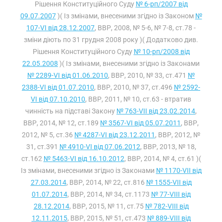
Рішення Конституційного Суду
№ 6-рп/2007 від
09.07.2007
)( Із змінами, внесеними згідно із Законом
№
107-VI від 28.12.2007
, ВВР, 2008, № 5-6, № 7-8, ст.78 -
зміни діють по 31 грудня 2008 року )( Додатково див.
Рішення Конституційного Суду
№ 10-рп/2008 від
22.05.2008
)( Із змінами, внесеними згідно із Законами
№ 2289-VI від 01.06.2010
, ВВР, 2010, № 33, ст.471
№
2388-VI від 01.07.2010
, ВВР, 2010, № 37, ст.496
№ 2592-
VI від 07.10.2010
, ВВР, 2011, № 10, ст.63 - втратив
чинність на підставі Закону
№ 763-VII від 23.02.2014
,
ВВР, 2014, № 12, ст.189
№ 3567-VI від 05.07.2011
, ВВР,
2012, № 5, ст.36
№ 4287-VI від 23.12.2011
, ВВР, 2012, №
31, ст.391
№ 4910-VI від 07.06.2012
, ВВР, 2013, № 18,
ст.162
№ 5463-VI від 16.10.2012
, ВВР, 2014, № 4, ст.61 )(
Із змінами, внесеними згідно із Законами
№ 1170-VII від
27.03.2014
, ВВР, 2014, № 22, ст.816
№ 1555-VII від
01.07.2014
, ВВР, 2014, № 34, ст.1173
№ 77-VIII від
28.12.2014
, ВВР, 2015, № 11, ст.75
№ 782-VIII від
12.11.2015
, ВВР, 2015, № 51, ст.473
№ 889-VIII від