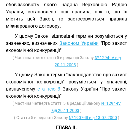
обов'язковість якого надана Верховною Радою
України, встановлено інші правила, ніж ті, що їх
містить цей Закон, то застосовуються правила
міжнародного договору.
У цьому Законі відповідні терміни розуміються у
значеннях, визначених
Законом України
"Про захист
економічної конкуренції".
( Частина третя статті 5 в редакції Закону
№ 1294-IV від
20.11.2003
)
У цьому Законі термін "законодавство про захист
економічної конкуренції" розуміється у значенні,
визначеному
статтею 3
Закону України "Про захист
економічної конкуренції".
( Частина четверта статті 5 в редакції Закону
№ 1294-IV
від 20.11.2003
)
( Стаття 5 в редакції Закону
№ 1907-III від 13.07.2000
)
ГЛАВА II.