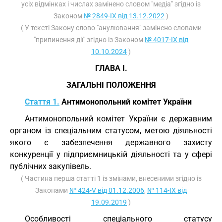
усіх відмінках і числах замінено словом "медіа" згідно із
Законом
№ 2849-IX від 13.12.2022
)
( У тексті Закону слово "анулювання" замінено словами
"припинення дії" згідно із Законом
№ 4017-IX від
10.10.2024
)
ГЛАВА I.
ЗАГАЛЬНІ ПОЛОЖЕННЯ
Стаття 1.
Антимонопольний комітет України
Антимонопольний комітет України є державним
органом із спеціальним статусом, метою діяльності
якого є забезпечення державного захисту
конкуренції у підприємницькій діяльності та у сфері
публічних закупівель.
( Частина перша статті 1 із змінами, внесеними згідно із
Законами
№ 424-V від 01.12.2006
,
№ 114-IX від
19.09.2019
)
Особливості спеціального статусу