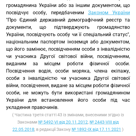
громадянина України або за іншим документом, що
посвідчує особу, передбаченим
Законом України
"Про Єдиний державний демографічний реєстр та
документи, що підтверджують громадянство
України, посвідчують особу чи її спеціальний статус",
національним паспортом іноземця або документом,
що його замінює, посвідченням особи з інвалідністю
чи учасника Другої світової війни, посвідченням,
виданим за місцем роботи фізичної особи.
Посвідчення водія, особи моряка, члена екіпажу,
особи з інвалідністю чи учасника Другої світової
війни, посвідчення, видане за місцем роботи фізичної
особи, не можуть бути використані громадянином
України для встановлення його особи під час
укладення правочинів.
( Частина третя статті 43 із змінами, внесеними згідно із
Законами
№ 5492-VI від 20.11.2012
,
№ 2443-VIII від
22.05.2018
; в редакції Закону
№ 1892-IX від 17.11.2021
)