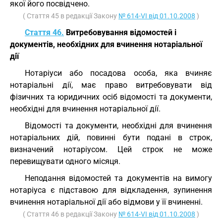
якої його посвідчено.
( Стаття 45 в редакції Закону
№ 614-VI від 01.10.2008
)
Стаття 46.
Витребовування відомостей і
документів, необхідних для вчинення нотаріальної
дії
Нотаріуси або посадова особа, яка вчиняє
нотаріальні дії, має право витребовувати від
фізичних та юридичних осіб відомості та документи,
необхідні для вчинення нотаріальної дії.
Відомості та документи, необхідні для вчинення
нотаріальних дій, повинні бути подані в строк,
визначений нотаріусом. Цей строк не може
перевищувати одного місяця.
Неподання відомостей та документів на вимогу
нотаріуса є підставою для відкладення, зупинення
вчинення нотаріальної дії або відмови у її вчиненні.
( Стаття 46 в редакції Закону
№ 614-VI від 01.10.2008
)