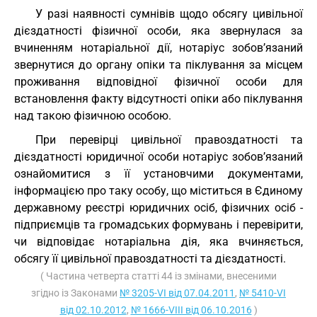
У разі наявності сумнівів щодо обсягу цивільної
дієздатності фізичної особи, яка звернулася за
вчиненням нотаріальної дії, нотаріус зобов’язаний
звернутися до органу опіки та піклування за місцем
проживання відповідної фізичної особи для
встановлення факту відсутності опіки або піклування
над такою фізичною особою.
При перевірці цивільної правоздатності та
дієздатності юридичної особи нотаріус зобов’язаний
ознайомитися з її установчими документами,
інформацією про таку особу, що міститься в Єдиному
державному реєстрі юридичних осіб, фізичних осіб -
підприємців та громадських формувань і перевірити,
чи відповідає нотаріальна дія, яка вчиняється,
обсягу її цивільної правоздатності та дієздатності.
( Частина четверта статті 44 із змінами, внесеними
згідно із Законами
№ 3205-VI від 07.04.2011
,
№ 5410-VI
від 02.10.2012
,
№ 1666-VIII від 06.10.2016
)