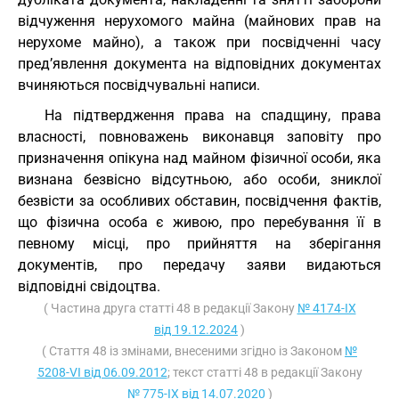
відчуження нерухомого майна (майнових прав на
нерухоме майно), а також при посвідченні часу
пред’явлення документа на відповідних документах
вчиняються посвідчувальні написи.
На підтвердження права на спадщину, права
власності, повноважень виконавця заповіту про
призначення опікуна над майном фізичної особи, яка
визнана безвісно відсутньою, або особи, зниклої
безвісти за особливих обставин, посвідчення фактів,
що фізична особа є живою, про перебування її в
певному місці, про прийняття на зберігання
документів, про передачу заяви видаються
відповідні свідоцтва.
( Частина друга статті 48 в редакції Закону
№ 4174-IX
від 19.12.2024
)
( Стаття 48 із змінами, внесеними згідно із Законом
№
5208-VI від 06.09.2012
; текст статті 48 в редакції Закону
№ 775-IX від 14.07.2020
)