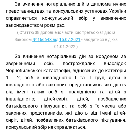
За вчинення нотаріальних дій в дипломатичних
представництвах та консульських установах України
справляється консульський збір у визначених
законодавством розмірах.
( Статтю 38 доповнено частиною третьою згідно із
Законом
№ 1666-IX від 15.07.2021
- вводиться в дію з
01.01.2022 )
За вчинення нотаріальних дій за кордоном за
зверненнями осіб, постраждалих внаслідок
Чорнобильської катастрофи, віднесених до категорій
1 і 2; осіб з інвалідністю I та II груп, дітей з
інвалідністю або законних представників, які діють
від імені таких осіб з інвалідністю та дітей з
інвалідністю; дітей-сиріт, дітей, позбавлених
батьківського піклування, та осіб з їх числа або
законних представників, які діють від імені дітей-
сиріт, дітей, позбавлених батьківського піклування,
консульський збір не справляється.