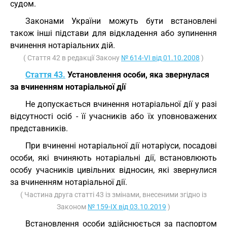
судом.
Законами України можуть бути встановлені
також інші підстави для відкладення або зупинення
вчинення нотаріальних дій.
( Стаття 42 в редакції Закону
№ 614-VI від 01.10.2008
)
Стаття 43.
Установлення особи, яка звернулася
за вчиненням нотаріальної дії
Не допускається вчинення нотаріальної дії у разі
відсутності осіб - її учасників або їх уповноважених
представників.
При вчиненні нотаріальної дії нотаріуси, посадові
особи, які вчиняють нотаріальні дії, встановлюють
особу учасників цивільних відносин, які звернулися
за вчиненням нотаріальної дії.
( Частина друга статті 43 із змінами, внесеними згідно із
Законом
№ 159-IX від 03.10.2019
)
Встановлення особи здійснюється за паспортом