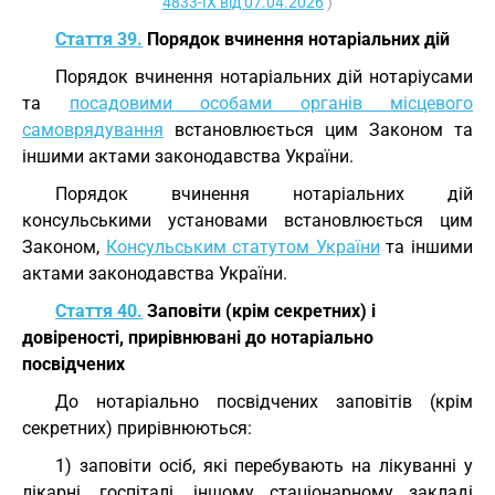
4833-IX від 07.04.2026
)
Стаття 39.
Порядок вчинення нотаріальних дій
Порядок вчинення нотаріальних дій нотаріусами
та
посадовими особами органів місцевого
самоврядування
встановлюється цим Законом та
іншими актами законодавства України.
Порядок вчинення нотаріальних дій
консульськими установами встановлюється цим
Законом,
Консульським статутом України
та іншими
актами законодавства України.
Стаття 40.
Заповіти (крім секретних) і
довіреності, прирівнювані до нотаріально
посвідчених
До нотаріально посвідчених заповітів (крім
секретних) прирівнюються:
1) заповіти осіб, які перебувають на лікуванні у
лікарні, госпіталі, іншому стаціонарному закладі