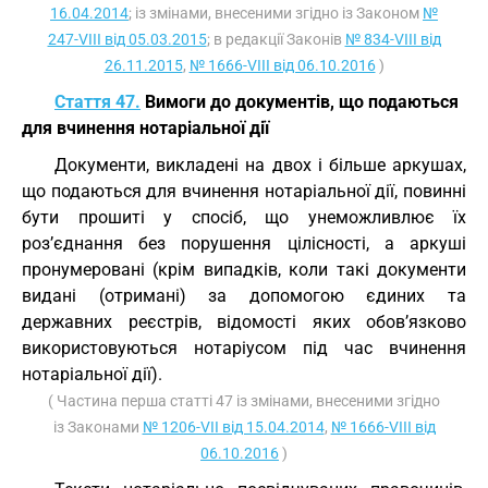
16.04.2014
; із змінами, внесеними згідно із Законом
№
247-VIII від 05.03.2015
; в редакції Законів
№ 834-VIII від
26.11.2015
,
№ 1666-VIII від 06.10.2016
)
Стаття 47.
Вимоги до документів, що подаються
для вчинення нотаріальної дії
Документи, викладені на двох і більше аркушах,
що подаються для вчинення нотаріальної дії, повинні
бути прошиті у спосіб, що унеможливлює їх
роз’єднання без порушення цілісності, а аркуші
пронумеровані (крім випадків, коли такі документи
видані (отримані) за допомогою єдиних та
державних реєстрів, відомості яких обов’язково
використовуються нотаріусом під час вчинення
нотаріальної дії).
( Частина перша статті 47 із змінами, внесеними згідно
із Законами
№ 1206-VII від 15.04.2014
,
№ 1666-VIII від
06.10.2016
)