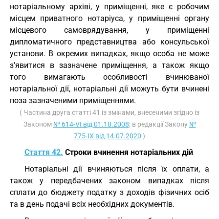
нотаріальному архіві, у приміщенні, яке є робочим
місцем приватного нотаріуса, у приміщенні органу
місцевого самоврядування, у приміщенні
дипломатичного представництва або консульської
установи. В окремих випадках, якщо особа не може
з’явитися в зазначене приміщення, а також якщо
того вимагають особливості вчинюваної
нотаріальної дії, нотаріальні дії можуть бути вчинені
поза зазначеними приміщеннями.
( Частина друга статті 41 із змінами, внесеними згідно із
Законом
№ 614-VI від 01.10.2008
; в редакції Закону
№
775-IX від 14.07.2020
)
Стаття 42.
Строки вчинення нотаріальних дій
Нотаріальні дії вчиняються після їх оплати, а
також у передбачених законом випадках після
сплати до бюджету податку з доходів фізичних осіб
та в день подачі всіх необхідних документів.