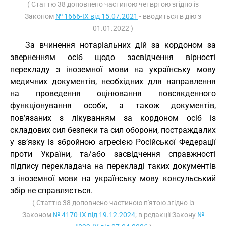
( Статтю 38 доповнено частиною четвртою згідно із
Законом
№ 1666-IX від 15.07.2021
- вводиться в дію з
01.01.2022 )
За вчинення нотаріальних дій за кордоном за
зверненням осіб щодо засвідчення вірності
перекладу з іноземної мови на українську мову
медичних документів, необхідних для направлення
на проведення оцінювання повсякденного
функціонування особи, а також документів,
пов’язаних з лікуванням за кордоном осіб із
складових сил безпеки та сил оборони, постраждалих
у зв’язку із збройною агресією Російської Федерації
проти України, та/або засвідчення справжності
підпису перекладача на перекладі таких документів
з іноземної мови на українську мову консульський
збір не справляється.
( Статтю 38 доповнено частиною п'ятою згідно із
Законом
№ 4170-IX від 19.12.2024
; в редакції Закону
№