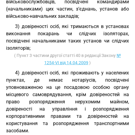
військовослужбовців, посвідчені командирами
(начальниками) цих частин, з’єднань, установ або
військово-навчальних закладів;
3) довіреності осіб, які тримаються в установах
виконання покарань чи слідчих ізоляторах,
посвідчені начальниками таких установ чи слідчих
ізоляторів;
( Пункт 3 частини другої статті 40 в редакції Закону
№
1254-VI від 14.04.2009
)
4) довіреності осіб, які проживають у населених
пунктах, де немає нотаріусів, посвідчені
уповноваженою на це посадовою особою органу
місцевого самоврядування, крім довіреностей на
право розпорядження нерухомим майном,
довіреності на управління і розпорядження
корпоративними правами та довіреностей на
користування та розпорядження транспортними
засобами.