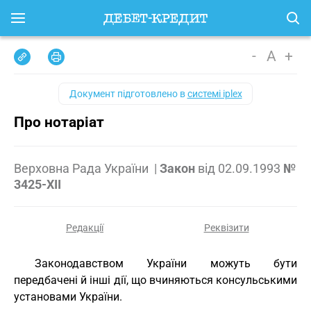
-
A
+
Документ підготовлено в
системі iplex
Про нотаріат
Верховна Рада України
|
Закон
від
02.09.1993
№
3425-XII
Редакції
Реквізити
Законодавством України можуть бути
передбачені й інші дії, що вчиняються консульськими
установами України.