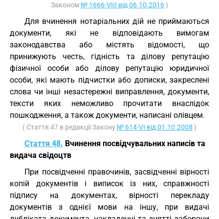
Законом
№ 1666-VIII від 06.10.2016
)
Для вчинення нотаріальних дій не приймаються
документи, які не відповідають вимогам
законодавства або містять відомості, що
принижують честь, гідність та ділову репутацію
фізичної особи або ділову репутацію юридичної
особи, які мають підчистки або дописки, закреслені
слова чи інші незастережні виправлення, документи,
тексти яких неможливо прочитати внаслідок
пошкодження, а також документи, написані олівцем.
( Стаття 47 в редакції Закону
№ 614-VI від 01.10.2008
)
Стаття 48.
Вчинення посвідчувальних написів та
видача свідоцтв
При посвідченні правочинів, засвідченні вірності
копій документів і виписок із них, справжності
підпису на документах, вірності перекладу
документів з однієї мови на іншу, при видачі
дубліката документа, накладенні та знятті заборони