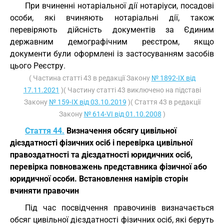
При вчиненні нотаріальної дії нотаріуси, посадові
особи, які вчиняють нотаріальні дії, також
перевіряють дійсність документів за Єдиним
державним демографічним реєстром, якщо
документи були оформлені із застосуванням засобів
цього Реєстру.
( Частина статті 43 в редакції Закону
№ 1892-IX від
17.11.2021
)( Частину статті 43 виключено на підставі
Закону
№ 159-IX від 03.10.2019
)( Стаття 43 в редакції
Закону
№ 614-VI від 01.10.2008
)
Стаття 44.
Визначення обсягу цивільної
дієздатності фізичних осіб і перевірка цивільної
правоздатності та дієздатності юридичних осіб,
перевірка повноважень представника фізичної або
юридичної особи. Встановлення намірів сторін
вчиняти правочин
Під час посвідчення правочинів визначається
обсяг цивільної дієздатності фізичних осіб, які беруть