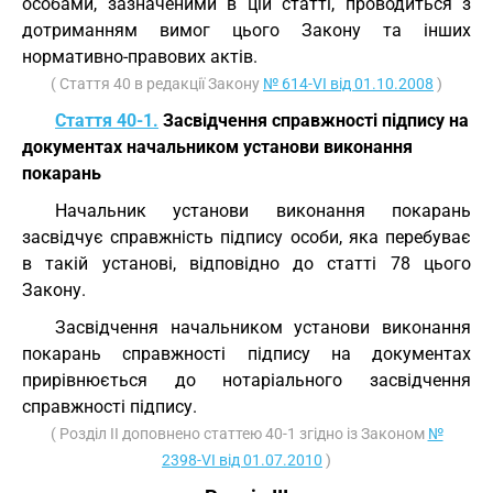
особами, зазначеними в цій статті, проводиться з
дотриманням вимог цього Закону та інших
нормативно-правових актів.
( Стаття 40 в редакції Закону
№ 614-VI від 01.10.2008
)
Стаття 40-1.
Засвідчення справжності підпису на
документах начальником установи виконання
покарань
Начальник установи виконання покарань
засвідчує справжність підпису особи, яка перебуває
в такій установі, відповідно до статті 78 цього
Закону.
Засвідчення начальником установи виконання
покарань справжності підпису на документах
прирівнюється до нотаріального засвідчення
справжності підпису.
( Розділ II доповнено статтею 40-1 згідно із Законом
№
2398-VI від 01.07.2010
)