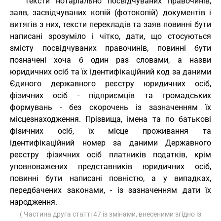
Тексти нотаріально посвідчуваних правочинів,
заяв, засвідчуваних копій (фотокопій) документів і
витягів з них, тексти перекладів та заяв повинні бути
написані зрозуміло і чітко, дати, що стосуються
змісту посвідчуваних правочинів, повинні бути
позначені хоча б один раз словами, а назви
юридичних осіб та їх ідентифікаційний код за даними
Єдиного державного реєстру юридичних осіб,
фізичних осіб - підприємців та громадських
формувань - без скорочень із зазначенням їх
місцезнаходження. Прізвища, імена та по батькові
фізичних осіб, їх місце проживання та
ідентифікаційний номер за даними Державного
реєстру фізичних осіб платників податків, крім
уповноважених представників юридичних осіб,
повинні бути написані повністю, а у випадках,
передбачених законами, - із зазначенням дати їх
народження.
( Частина друга статті 47 із змінами, внесеними згідно із