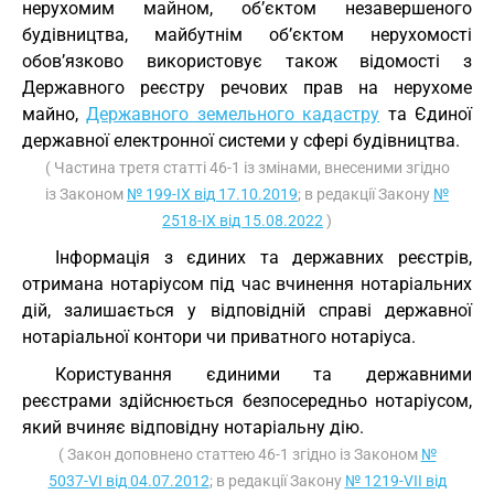
нерухомим майном, об’єктом незавершеного
будівництва, майбутнім об’єктом нерухомості
обов’язково використовує також відомості з
Державного реєстру речових прав на нерухоме
майно,
Державного земельного кадастру
та Єдиної
державної електронної системи у сфері будівництва.
( Частина третя статті 46-1 із змінами, внесеними згідно
із Законом
№ 199-IX від 17.10.2019
; в редакції Закону
№
2518-IX від 15.08.2022
)
Інформація з єдиних та державних реєстрів,
отримана нотаріусом під час вчинення нотаріальних
дій, залишається у відповідній справі державної
нотаріальної контори чи приватного нотаріуса.
Користування єдиними та державними
реєстрами здійснюється безпосередньо нотаріусом,
який вчиняє відповідну нотаріальну дію.
( Закон доповнено статтею 46-1 згідно із Законом
№
5037-VI від 04.07.2012
; в редакції Закону
№ 1219-VII від