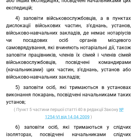
або інших експедиціях, посвідчені начальниками цих
експедицій;
4) заповіти військовослужбовців, а в пунктах
дислокації військових частин, з’єднань, установ,
військово-навчальних закладів, де немає нотаріусів
чи посадових осіб органів місцевого
самоврядування, які вчиняють нотаріальні дії, також
заповіти працівників, членів їх сімей і членів сімей
військовослужбовців, посвідчені командирами
(начальниками) цих частин, з’єднань, установ або
військово-навчальних закладів;
5) заповіти осіб, які тримаються в установах
виконання покарань, посвідчені начальниками таких
установ;
( Пункт 5 частини першої статті 40 в редакції Закону
№
1254-VI від 14.04.2009
)
6) заповіти осіб, які тримаються у слідчих
ізоляторах, посвідчені начальниками слідчих