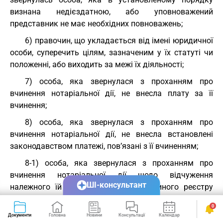
визнана недієздатною, або уповноважений
представник не має необхідних повноважень;
6) правочин, що укладається від імені юридичної
особи, суперечить цілям, зазначеним у їх статуті чи
положенні, або виходить за межі їх діяльності;
7) особа, яка звернулася з проханням про
вчинення нотаріальної дії, не внесла плату за її
вчинення;
8) особа, яка звернулася з проханням про
вчинення нотаріальної дії, не внесла встановлені
законодавством платежі, пов’язані з її вчиненням;
8-1) особа, яка звернулася з проханням про
вчинення нотаріальної дії щодо відчуження
ШІ-консультант
належного їй майна, внесена до Єдиного реєстру
боржників.
0
Внесення до Єдиного реєстру боржників
Документи
Головна
Новини
Консультації
Календар
Сервіси