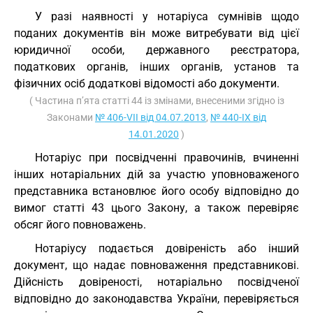
У разі наявності у нотаріуса сумнівів щодо
поданих документів він може витребувати від цієї
юридичної особи, державного реєстратора,
податкових органів, інших органів, установ та
фізичних осіб додаткові відомості або документи.
( Частина п’ята статті 44 із змінами, внесеними згідно із
Законами
№ 406-VII від 04.07.2013
,
№ 440-IX від
14.01.2020
)
Нотаріус при посвідченні правочинів, вчиненні
інших нотаріальних дій за участю уповноваженого
представника встановлює його особу відповідно до
вимог статті 43 цього Закону, а також перевіряє
обсяг його повноважень.
Нотаріусу подається довіреність або інший
документ, що надає повноваження представникові.
Дійсність довіреності, нотаріально посвідченої
відповідно до законодавства України, перевіряється