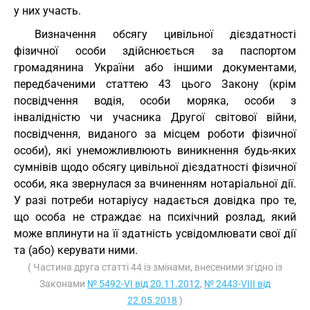
у них участь.
Визначення обсягу цивільної дієздатності
фізичної особи здійснюється за паспортом
громадянина України або іншими документами,
передбаченими статтею 43 цього Закону (крім
посвідчення водія, особи моряка, особи з
інвалідністю чи учасника Другої світової війни,
посвідчення, виданого за місцем роботи фізичної
особи), які унеможливлюють виникнення будь-яких
сумнівів щодо обсягу цивільної дієздатності фізичної
особи, яка звернулася за вчиненням нотаріальної дії.
У разі потреби нотаріусу надається довідка про те,
що особа не страждає на психічний розлад, який
може вплинути на її здатність усвідомлювати свої дії
та (або) керувати ними.
( Частина друга статті 44 із змінами, внесеними згідно із
Законами
№ 5492-VI від 20.11.2012
,
№ 2443-VIII від
22.05.2018
)