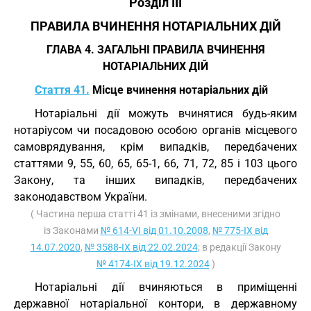
Розділ III
ПРАВИЛА ВЧИНЕННЯ НОТАРІАЛЬНИХ ДІЙ
ГЛАВА 4. ЗАГАЛЬНІ ПРАВИЛА ВЧИНЕННЯ
НОТАРІАЛЬНИХ ДІЙ
Стаття 41.
Місце вчинення нотаріальних дій
Нотаріальні дії можуть вчинятися будь-яким
нотаріусом чи посадовою особою органів місцевого
самоврядування, крім випадків, передбачених
статтями 9, 55, 60, 65, 65-1, 66, 71, 72, 85 і 103 цього
Закону, та інших випадків, передбачених
законодавством України.
( Частина перша статті 41 із змінами, внесеними згідно
із Законами
№ 614-VI від 01.10.2008
,
№ 775-IX від
14.07.2020
,
№ 3588-IX від 22.02.2024
; в редакції Закону
№ 4174-IX від 19.12.2024
)
Нотаріальні дії вчиняються в приміщенні
державної нотаріальної контори, в державному