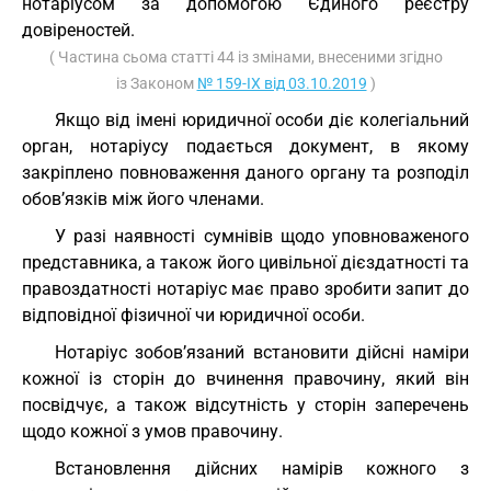
нотаріусом за допомогою Єдиного реєстру
довіреностей.
( Частина сьома статті 44 із змінами, внесеними згідно
із Законом
№ 159-IX від 03.10.2019
)
Якщо від імені юридичної особи діє колегіальний
орган, нотаріусу подається документ, в якому
закріплено повноваження даного органу та розподіл
обов’язків між його членами.
У разі наявності сумнівів щодо уповноваженого
представника, а також його цивільної дієздатності та
правоздатності нотаріус має право зробити запит до
відповідної фізичної чи юридичної особи.
Нотаріус зобов’язаний встановити дійсні наміри
кожної із сторін до вчинення правочину, який він
посвідчує, а також відсутність у сторін заперечень
щодо кожної з умов правочину.
Встановлення дійсних намірів кожного з