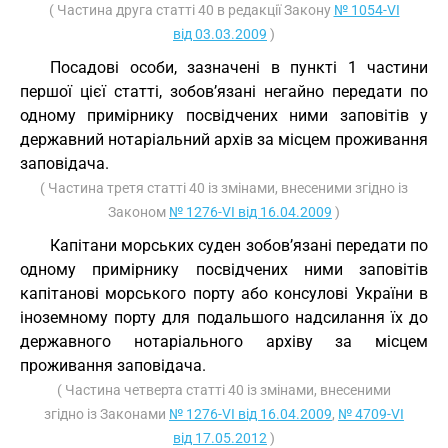
( Частина друга статті 40 в редакції Закону
№ 1054-VI
від 03.03.2009
)
Посадові особи, зазначені в пункті 1 частини
першої цієї статті, зобов’язані негайно передати по
одному примірнику посвідчених ними заповітів у
державний нотаріальний архів за місцем проживання
заповідача.
( Частина третя статті 40 із змінами, внесеними згідно із
Законом
№ 1276-VI від 16.04.2009
)
Капітани морських суден зобов’язані передати по
одному примірнику посвідчених ними заповітів
капітанові морського порту або консулові України в
іноземному порту для подальшого надсилання їх до
державного нотаріального архіву за місцем
проживання заповідача.
( Частина четверта статті 40 із змінами, внесеними
згідно із Законами
№ 1276-VI від 16.04.2009
,
№ 4709-VI
від 17.05.2012
)