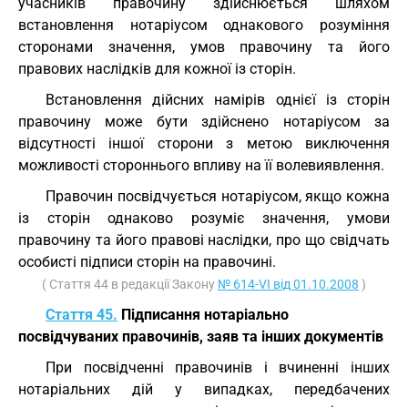
учасників правочину здійснюється шляхом
встановлення нотаріусом однакового розуміння
сторонами значення, умов правочину та його
правових наслідків для кожної із сторін.
Встановлення дійсних намірів однієї із сторін
правочину може бути здійснено нотаріусом за
відсутності іншої сторони з метою виключення
можливості стороннього впливу на її волевиявлення.
Правочин посвідчується нотаріусом, якщо кожна
із сторін однаково розуміє значення, умови
правочину та його правові наслідки, про що свідчать
особисті підписи сторін на правочині.
( Стаття 44 в редакції Закону
№ 614-VI від 01.10.2008
)
Стаття 45.
Підписання нотаріально
посвідчуваних правочинів, заяв та інших документів
При посвідченні правочинів і вчиненні інших
нотаріальних дій у випадках, передбачених