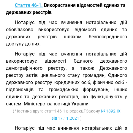
Стаття 46-1.
Використання відомостей єдиних та
державних реєстрів
Нотаріус під час вчинення нотаріальних дій
обов’язково використовує відомості єдиних та
державних реєстрів шляхом безпосереднього
доступу до них.
Нотаріус під час вчинення нотаріальних дій
використовує відомості Єдиного державного
демографічного реєстру, а також Державного
реєстру актів цивільного стану громадян, Єдиного
державного реєстру юридичних осіб, фізичних осіб -
підприємців та громадських формувань, інших
єдиних та державних реєстрів, що функціонують у
системі Міністерства юстиції України.
( Частина друга статті 46-1 в редакції Закону
№ 1892-IX
від 17.11.2021
)
Нотаріус під час вчинення нотаріальних дій з