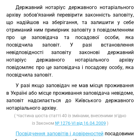
Державний нотаріус державного нотаріального
архіву зобов’язаний перевірити законність заповіту,
що надійшов на зберігання, та залишити у себе
отриманий ним примірник заповіту з повідомленням
про це заповідача та посадової особи, яка
посвідчила заповіт. У разі встановлення
невідповідності заповіту законові державний
нотаріус державного нотаріального архіву
повідомляє про це заповідача і посадову особу, яка
посвідчила заповіт.
У разі якщо заповідач не мав місця проживання
в Україні або місце проживання заповідача невідоме,
заповіт надсилається до Київського державного
нотаріального архіву.
( Частина шоста статті 40 із змінами, внесеними згідно
із Законом
№ 1276-VI від 16.04.2009
)
Посвідчення заповітів і довіреностей
посадовими