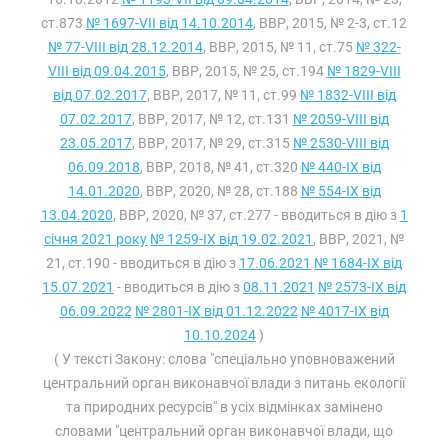
ст.873
№ 1697-VII від 14.10.2014
, ВВР, 2015, № 2-3, ст.12
№ 77-VIII від 28.12.2014
, ВВР, 2015, № 11, ст.75
№ 322-
VIII від 09.04.2015
, ВВР, 2015, № 25, ст.194
№ 1829-VIII
від 07.02.2017
, ВВР, 2017, № 11, ст.99
№ 1832-VIII від
07.02.2017
, ВВР, 2017, № 12, ст.131
№ 2059-VIII від
23.05.2017
, ВВР, 2017, № 29, ст.315
№ 2530-VIII від
06.09.2018
, ВВР, 2018, № 41, ст.320
№ 440-IX від
14.01.2020
, ВВР, 2020, № 28, ст.188
№ 554-IX від
13.04.2020
, ВВР, 2020, № 37, ст.277 - вводиться в дію з
1
січня 2021 року
№ 1259-IX від 19.02.2021
, ВВР, 2021, №
21, ст.190 - вводиться в дію з
17.06.2021
№ 1684-IX від
15.07.2021
- вводиться в дію з
08.11.2021
№ 2573-IX від
06.09.2022
№ 2801-IX від 01.12.2022
№ 4017-IX від
10.10.2024
)
( У тексті Закону: слова "спеціально уповноважений
центральний орган виконавчої влади з питань екології
та природних ресурсів" в усіх відмінках замінено
словами "центральний орган виконавчої влади, що