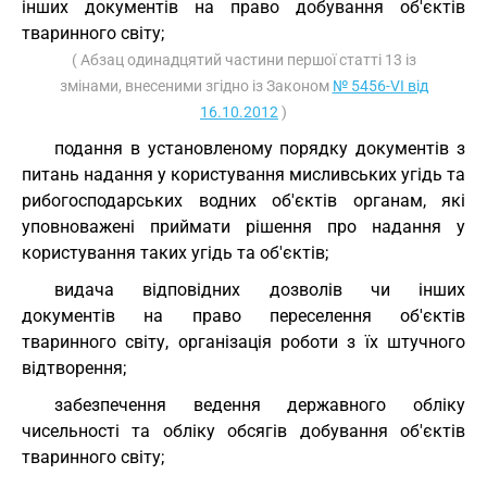
інших документів на право добування об'єктів
тваринного світу;
( Абзац одинадцятий частини першої статті 13 із
змінами, внесеними згідно із Законом
№ 5456-VI від
16.10.2012
)
подання в установленому порядку документів з
питань надання у користування мисливських угідь та
рибогосподарських водних об'єктів органам, які
уповноважені приймати рішення про надання у
користування таких угідь та об'єктів;
видача відповідних дозволів чи інших
документів на право переселення об'єктів
тваринного світу, організація роботи з їх штучного
відтворення;
забезпечення ведення державного обліку
чисельності та обліку обсягів добування об'єктів
тваринного світу;