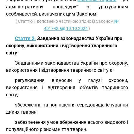
адміністративну процедуру" з урахуванням
особливостей, визначених цим Законом.
( Статтю 1 доповнено частиною згідно із Законом
№
4017-IX від 10.10.2024
)
Стаття 2.
Завдання законодавства України про
охорону, використання і відтворення тваринного
світу
Завданнями законодавства України про охорону,
використання і відтворення тваринного світу є:
регулювання відносин у галузі охорони,
використання і відтворення об'єктів тваринного
світу;
збереження та поліпшення середовища існування
диких тварин;
забезпечення умов збереження всього видового і
популяційного різноманіття тварин.