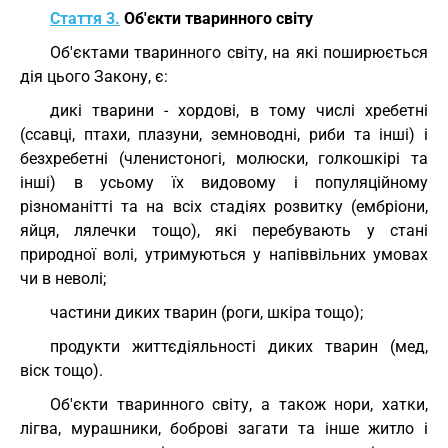
Стаття 3.
Об'єкти тваринного світу
Об'єктами тваринного світу, на які поширюється
дія цього Закону, є:
дикі тварини - хордові, в тому числі хребетні
(ссавці, птахи, плазуни, земноводні, риби та інші) і
безхребетні (членистоногі, молюски, голкошкірі та
інші) в усьому їх видовому і популяційному
різноманітті та на всіх стадіях розвитку (ембріони,
яйця, лялечки тощо), які перебувають у стані
природної волі, утримуються у напіввільних умовах
чи в неволі;
частини диких тварин (роги, шкіра тощо);
продукти життєдіяльності диких тварин (мед,
віск тощо).
Об'єкти тваринного світу, а також нори, хатки,
лігва, мурашники, боброві загати та інше житло і