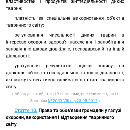
властивостей і продуктів життєдіяльності диких
тварин;
платність за спеціальне використання об'єктів
тваринного світу;
регулювання чисельності диких тварин в
інтересах охорони здоров'я населення і запобігання
заподіянню шкоди довкіллю, господарській та іншій
діяльності;
урахування результатів оцінки впливу на
довкілля об'єктів господарської та іншої діяльності,
які можуть негативно впливати на стан тваринного
світу.
( Абзац дев’ятий статті 9 із змінами, внесеними згідно із
Законом
№ 2059-VIII від 23.05.2017
)
Стаття 10.
Права та обов'язки громадян у галузі
охорони, використання і відтворення тваринного
світу