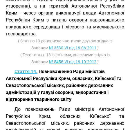
утворення), а на території Автономної Республіки
Крим - через органи виконавчої влади Автономної
Республіки Крим з питань охорони навколишнього
природного середовища і лісового та мисливського
господарства.
( Статтю 13 доповнено частиною другою згідно із
Законом
№ 3530-VI від 16.06.2011
)
( Текст статті 13 із змінами, внесеними згідно із
Законом
№ 5456-VI від 16.10.2012
)
Стаття 14.
Повноваження Ради міністрів
Автономної Республіки Крим, обласних, Київської та
Севастопольської міських, районних державних
адміністрацій у галузі охорони, використання і
відтворення тваринного світу
До повноважень Ради міністрів Автономної
Республіки Крим, обласних, Київської та
Севастопольської міських, районних державних