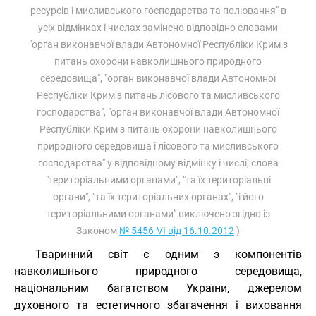
ресурсів і мисливського господарства та полювання" в
усіх відмінках і числах замінено відповідно словами
"орган виконавчої влади Автономної Республіки Крим з
питань охорони навколишнього природного
середовища", "орган виконавчої влади Автономної
Республіки Крим з питань лісового та мисливського
господарства", "орган виконавчої влади Автономної
Республіки Крим з питань охорони навколишнього
природного середовища і лісового та мисливського
господарства" у відповідному відмінку і числі; слова
"територіальними органами", "та їх територіальні
органи", "та їх територіальних органах", "і його
територіальними органами" виключено згідно із
Законом
№ 5456-VI від 16.10.2012
)
Тваринний світ є одним з компонентів
навколишнього природного середовища,
національним багатством України, джерелом
духовного та естетичного збагачення і виховання