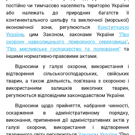
постійно чи тимчасово населяють територію України
або належать до природних багатств її
континентального шельфу та виключної (морської)
економічної зони, регулюються
Конституцією
України
, цим Законом, законами України
"Про
охорону навколишнього природного середовища"
,
"Про мисливське господарство та полювання"
та
іншими нормативно-правовими актами.
Відносини у галузі охорони, використання і
відтворення сільськогосподарських, свійських
тварин, а також діяльність, пов'язана з охороною і
використанням залишків викопних тварин,
регулюються відповідним законодавством України.
Відносини щодо прийняття, набрання чинності,
оскарження в адміністративному порядку,
виконання, припинення дії адміністративних актів у
галузі охорони, використання і відтворення
тваринного світу регулюються
Законом України
"Про