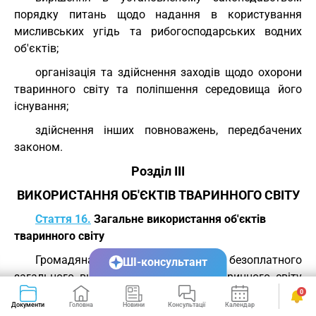
порядку питань щодо надання в користування
мисливських угідь та рибогосподарських водних
об'єктів;
організація та здійснення заходів щодо охорони
тваринного світу та поліпшення середовища його
існування;
здійснення інших повноважень, передбачених
законом.
Розділ III
ВИКОРИСТАННЯ ОБ'ЄКТІВ ТВАРИННОГО СВІТУ
Стаття 16.
Загальне використання об'єктів
тваринного світу
Громадянам гарантується право безоплатного
ШІ-консультант
загального використання об'єктів тваринного світу
для задоволення життєво необхідних потреб
0
Документи
Головна
Новини
Консультації
Календар
Сервіси
(естетичних, оздоровчих, рекреаційних тощо).