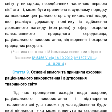
світу у випадках, передбачених частиною першою
цієї статті, може бути припинено в судовому порядку
за позовами центрального органу виконавчої влади,
що реалізує державну політику із здійснення
державного нагляду (контролю) у сфері охорони
навколишнього природного середовища,
раціонального використання, відтворення і охорони
природних ресурсів.
( Частина третя статті 8 із змінами, внесеними згідно із
Законами
№ 5456-VI від 16.10.2012
,
№ 1697-VII від
14.10.2014
)
Стаття 9.
Основні вимоги та принципи охорони,
раціонального використання і відтворення
тваринного світу
Під час проведення заходів щодо охорони,
раціонального використання і відтворення
тваринного світу, а також під час здійснення будь-
якої діяльності, яка може вплинути на середовище