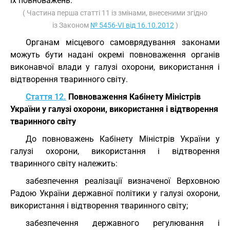
їх повноважень.
( Частина перша статті 11 із змінами, внесеними згідно
із Законом
№ 5456-VI від 16.10.2012
)
Органам місцевого самоврядування законами
можуть бути надані окремі повноваження органів
виконавчої влади у галузі охорони, використання і
відтворення тваринного світу.
Стаття 12.
Повноваження Кабінету Міністрів
України у галузі охорони, використання і відтворення
тваринного світу
До повноважень Кабінету Міністрів України у
галузі охорони, використання і відтворення
тваринного світу належить:
забезпечення реалізації визначеної Верховною
Радою України державної політики у галузі охорони,
використання і відтворення тваринного світу;
забезпечення державного регулювання і