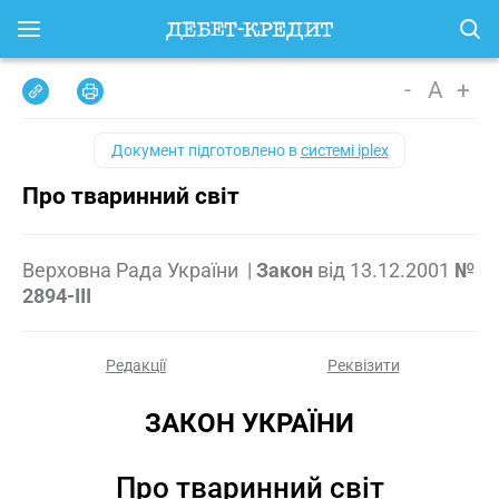
-
A
+
Документ підготовлено в
системі iplex
Про тваринний світ
Верховна Рада України
|
Закон
від
13.12.2001
№
2894-III
Редакції
Реквізити
ЗАКОН УКРАЇНИ
Про тваринний світ