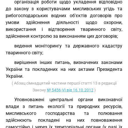
організація роботи щодо укладення відповідно
до закону з користувачами мисливських угідь та
рибогосподарських водних об'єктів договорів про
умови здійснення діяльності щодо охорони,
використання і відтворення тваринного світу,
здійснення контролю за виконанням цих договорів;
ведення моніторингу та державного кадастру
тваринного світу;
вирішення інших питань, визначених законами
України та покладених на них актами Президента
України.
( Абзац сімнадцятий частини першої статті 13 в редакції
Закону
№ 5456-VI від 16.10.2012
)
Уповноважені центральні органи виконавчої
влади з питань екології та природних ресурсів,
мисливського господарства та полювання
здійснюють покладені на них повноваження
самостійно і через їх територіальні органи (у разі їх