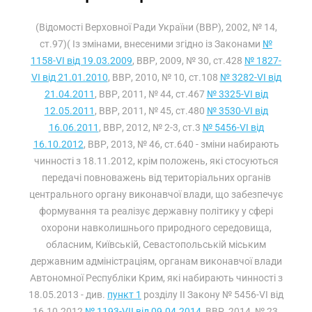
(Відомості Верховної Ради України (ВВР), 2002, № 14,
ст.97)( Із змінами, внесеними згідно із Законами
№
1158-VI від 19.03.2009
, ВВР, 2009, № 30, ст.428
№ 1827-
VI від 21.01.2010
, ВВР, 2010, № 10, ст.108
№ 3282-VI від
21.04.2011
, ВВР, 2011, № 44, ст.467
№ 3325-VI від
12.05.2011
, ВВР, 2011, № 45, ст.480
№ 3530-VI від
16.06.2011
, ВВР, 2012, № 2-3, ст.3
№ 5456-VI від
16.10.2012
, ВВР, 2013, № 46, ст.640 - зміни набирають
чинності з 18.11.2012, крім положень, які стосуються
передачі повноважень від територіальних органів
центрального органу виконавчої влади, що забезпечує
формування та реалізує державну політику у сфері
охорони навколишнього природного середовища,
обласним, Київській, Севастопольській міським
державним адміністраціям, органам виконавчої влади
Автономної Республіки Крим, які набирають чинності з
18.05.2013 - див.
пункт 1
розділу II Закону № 5456-VI від
16.10.2012
№ 1193-VII від 09.04.2014
, ВВР, 2014, № 23,