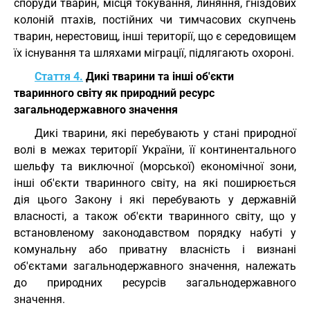
споруди тварин, місця токування, линяння, гніздових
колоній птахів, постійних чи тимчасових скупчень
тварин, нерестовищ, інші території, що є середовищем
їх існування та шляхами міграції, підлягають охороні.
Стаття 4.
Дикі тварини та інші об'єкти
тваринного світу як природний ресурс
загальнодержавного значення
Дикі тварини, які перебувають у стані природної
волі в межах території України, її континентального
шельфу та виключної (морської) економічної зони,
інші об'єкти тваринного світу, на які поширюється
дія цього Закону і які перебувають у державній
власності, а також об'єкти тваринного світу, що у
встановленому законодавством порядку набуті у
комунальну або приватну власність і визнані
об'єктами загальнодержавного значення, належать
до природних ресурсів загальнодержавного
значення.