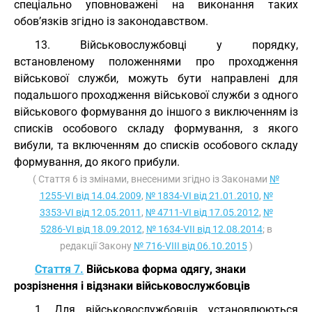
спеціально уповноважені на виконання таких
обов’язків згідно із законодавством.
13. Військовослужбовці у порядку,
встановленому положеннями про проходження
військової служби, можуть бути направлені для
подальшого проходження військової служби з одного
військового формування до іншого з виключенням із
списків особового складу формування, з якого
вибули, та включенням до списків особового складу
формування, до якого прибули.
( Стаття 6 із змінами, внесеними згідно із Законами
№
1255-VI від 14.04.2009
,
№ 1834-VI від 21.01.2010
,
№
3353-VI від 12.05.2011
,
№ 4711-VI від 17.05.2012
,
№
5286-VI від 18.09.2012
,
№ 1634-VII від 12.08.2014
; в
редакції Закону
№ 716-VIII від 06.10.2015
)
Стаття 7.
Військова форма одягу, знаки
розрізнення і відзнаки військовослужбовців
1. Для військовослужбовців установлюються