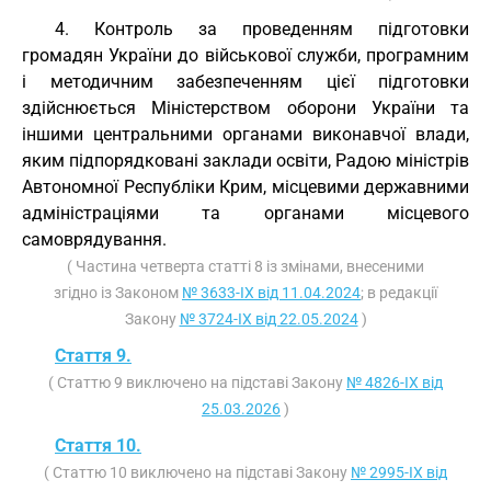
4. Контроль за проведенням підготовки
громадян України до військової служби, програмним
і методичним забезпеченням цієї підготовки
здійснюється Міністерством оборони України та
іншими центральними органами виконавчої влади,
яким підпорядковані заклади освіти, Радою міністрів
Автономної Республіки Крим, місцевими державними
адміністраціями та органами місцевого
самоврядування.
( Частина четверта статті 8 із змінами, внесеними
згідно із Законом
№ 3633-IX від 11.04.2024
; в редакції
Закону
№ 3724-IX від 22.05.2024
)
Стаття 9.
( Статтю 9 виключено на підставі Закону
№ 4826-IX від
25.03.2026
)
Стаття 10.
( Статтю 10 виключено на підставі Закону
№ 2995-IX від