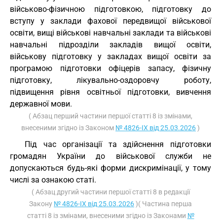
військово-фізичною підготовкою, підготовку до
вступу у заклади фахової передвищої військової
освіти, вищі військові навчальні заклади та військові
навчальні підрозділи закладів вищої освіти,
військову підготовку у закладах вищої освіти за
програмою підготовки офіцерів запасу, фізичну
підготовку, лікувально-оздоровчу роботу,
підвищення рівня освітньої підготовки, вивчення
державної мови.
( Абзац перший частини першої статті 8 із змінами,
внесеними згідно із Законом
№ 4826-IX від 25.03.2026
)
Під час організації та здійснення підготовки
громадян України до військової служби не
допускаються будь-які форми дискримінації, у тому
числі за ознакою статі.
( Абзац другий частини першої статті 8 в редакції
Закону
№ 4826-IX від 25.03.2026
)( Частина перша
статті 8 із змінами, внесеними згідно із Законами
№