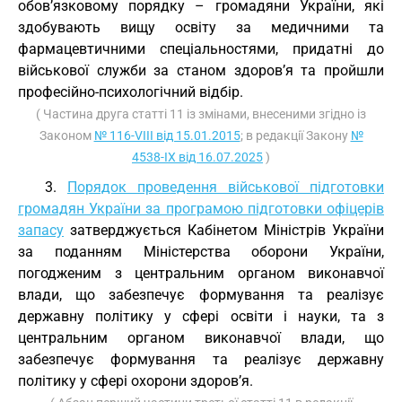
обов’язковому порядку – громадяни України, які
здобувають вищу освіту за медичними та
фармацевтичними спеціальностями, придатні до
військової служби за станом здоров’я та пройшли
професійно-психологічний відбір.
( Частина друга статті 11 із змінами, внесеними згідно із
Законом
№ 116-VIII від 15.01.2015
; в редакції Закону
№
4538-IX від 16.07.2025
)
3.
Порядок проведення військової підготовки
громадян України за програмою підготовки офіцерів
запасу
затверджується Кабінетом Міністрів України
за поданням Міністерства оборони України,
погодженим з центральним органом виконавчої
влади, що забезпечує формування та реалізує
державну політику у сфері освіти і науки, та з
центральним органом виконавчої влади, що
забезпечує формування та реалізує державну
політику у сфері охорони здоров’я.