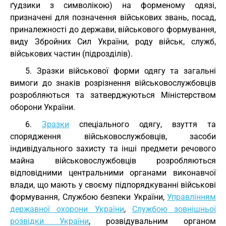
ґудзики з символікою) на форменому одязі,
призначені для позначення військових звань, посад,
приналежності до держави, військового формування,
виду Збройних Сил України, роду військ, служб,
військових частин (підрозділів).
5. Зразки військової форми одягу та загальні
вимоги до знаків розрізнення військовослужбовців
розробляються та затверджуються Міністерством
оборони України.
6.
Зразки
спеціального одягу, взуття та
спорядження військовослужбовців, засоби
індивідуального захисту та інші предмети речового
майна військовослужбовців розробляються
відповідними центральними органами виконавчої
влади, що мають у своєму підпорядкуванні військові
формування, Службою безпеки України,
Управлінням
державної охорони України
,
Службою зовнішньої
розвідки України
, розвідувальним органом