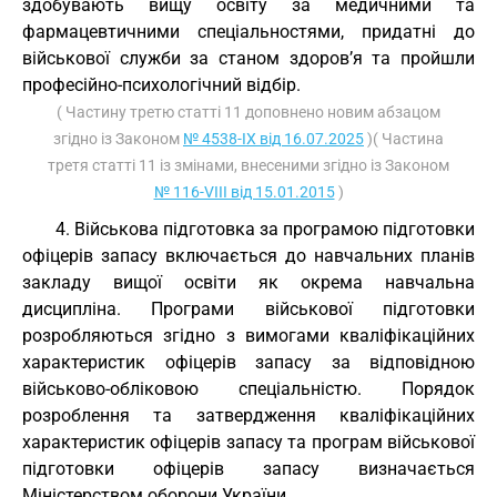
здобувають вищу освіту за медичними та
фармацевтичними спеціальностями, придатні до
військової служби за станом здоров’я та пройшли
професійно-психологічний відбір.
( Частину третю статті 11 доповнено новим абзацом
згідно із Законом
№ 4538-IX від 16.07.2025
)( Частина
третя статті 11 із змінами, внесеними згідно із Законом
№ 116-VIII від 15.01.2015
)
4. Військова підготовка за програмою підготовки
офіцерів запасу включається до навчальних планів
закладу вищої освіти як окрема навчальна
дисципліна. Програми військової підготовки
розробляються згідно з вимогами кваліфікаційних
характеристик офіцерів запасу за відповідною
військово-обліковою спеціальністю. Порядок
розроблення та затвердження кваліфікаційних
характеристик офіцерів запасу та програм військової
підготовки офіцерів запасу визначається
Міністерством оборони України.