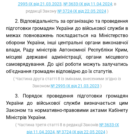
2995-IX від 21.03.2023
,
№ 3633-IX від 11.04.2024
; в
редакції Закону
№ 3724-IX від 22.05.2024
)
2. Відповідальність за організацію та проведення
підготовки громадян України до військової служби в
межах повноважень покладається на Міністерство
оборони України, інші центральні органи виконавчої
влади, Раду міністрів Автономної Республіки Крим,
місцеві державні адміністрації, органи місцевого
самоврядування. До цієї роботи можуть залучатись
об'єднання громадян відповідно до їх статутів.
( Частина друга статті 8 із змінами, внесеними згідно із
Законом
№ 2995-IX від 21.03.2023
)
3. Порядок проведення підготовки громадян
України до військової служби визначається цим
Законом та нормативно-правовими актами Кабінету
Міністрів України.
( Частина третя статті 8 в редакції Законів
№ 3633-IX
від 11.04.2024
,
№ 3724-IX від 22.05.2024
)