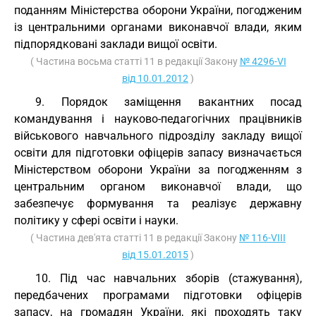
поданням Міністерства оборони України, погодженим
із центральними органами виконавчої влади, яким
підпорядковані заклади вищої освіти.
( Частина восьма статті 11 в редакції Закону
№ 4296-VI
від 10.01.2012
)
9. Порядок заміщення вакантних посад
командування і науково-педагогічних працівників
військового навчального підрозділу закладу вищої
освіти для підготовки офіцерів запасу визначається
Міністерством оборони України за погодженням з
центральним органом виконавчої влади, що
забезпечує формування та реалізує державну
політику у сфері освіти і науки.
( Частина дев'ята статті 11 в редакції Закону
№ 116-VIII
від 15.01.2015
)
10. Під час навчальних зборів (стажування),
передбачених програмами підготовки офіцерів
запасу, на громадян України, які проходять таку