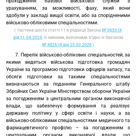
проходження базової військової служби з
урахуванням, за можливості, фаху, який вони
здобули у закладі вищої освіти, або за спорідненими
військово-обліковими спеціальностями.
( Частина шоста статті 11 в редакції Закону
№ 3633-IX
від 11.04.2024
; із змінами, внесеними згідно із Законом
№ 4826-IX від 25.03.2026
)
7. Перелік військово-облікових спеціальностей, за
якими ведеться військова підготовка громадян
України за програмою підготовки офіцерів запасу, та
обсяги підготовки за такими спеціальностями
визначаються за поданням Генерального штабу
Збройних Сил України Міністерством оборони України
за погодженням з центральним органом виконавчої
влади, що забезпечує формування та реалізує
державну політику у сфері освіти і науки, а за
військово-обліковими спеціальностями медичного та
фармацевтичного профілю – за погодженням з
центральним органом виконавчої влади, що