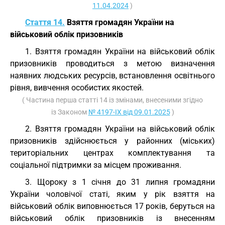
11.04.2024
)
Стаття 14.
Взяття громадян України на
військовий облік призовників
1. Взяття громадян України на військовий облік
призовників проводиться з метою визначення
наявних людських ресурсів, встановлення освітнього
рівня, вивчення особистих якостей.
( Частина перша статті 14 із змінами, внесеними згідно
із Законом
№ 4197-IX від 09.01.2025
)
2. Взяття громадян України на військовий облік
призовників здійснюється у районних (міських)
територіальних центрах комплектування та
соціальної підтримки за місцем проживання.
3. Щороку з 1 січня до 31 липня громадяни
України чоловічої статі, яким у рік взяття на
військовий облік виповнюється 17 років, беруться на
військовий облік призовників із внесенням