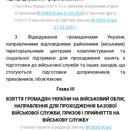
( Частина перша статті 13 із змінами, внесеними згідно
із Законом
№ 2995-IX від 21.03.2023
)( Частину другу
статті 13 виключено на підставі Закону
№ 2995-IX від
21.03.2023
)
3. Відвідування громадянами України,
направленими відповідними районними (міськими)
територіальними центрами комплектування та
соціальної підтримки для проходження занять з
підготовки до військової служби та інших заходів, що
стосуються підготовки допризовників та
призовників, обов'язкове.
Глава III
ВЗЯТТЯ ГРОМАДЯН УКРАЇНИ НА ВІЙСЬКОВИЙ ОБЛІК,
НАПРАВЛЕННЯ ДЛЯ ПРОХОДЖЕННЯ БАЗОВОЇ
ВІЙСЬКОВОЇ СЛУЖБИ, ПРИЗОВ І ПРИЙНЯТТЯ НА
ВІЙСЬКОВУ СЛУЖБУ
( Назва глави III в редакції Закону
№ 3633-IX від