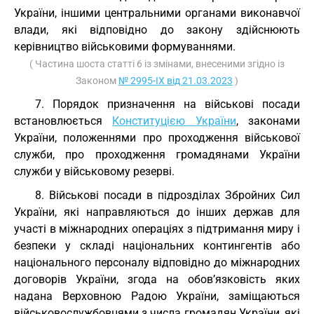
України, іншими центральними органами виконавчої
влади, які відповідно до закону здійснюють
керівництво військовими формуваннями.
( Частина шоста статті 6 із змінами, внесеними згідно із
Законом
№ 2995-IX від 21.03.2023
)
7. Порядок призначення на військові посади
встановлюється
Конституцією України
, законами
України, положеннями про проходження військової
служби, про проходження громадянами України
служби у військовому резерві.
8. Військові посади в підрозділах Збройних Сил
України, які направляються до інших держав для
участі в міжнародних операціях з підтримання миру і
безпеки у складі національних контингентів або
національного персоналу відповідно до міжнародних
договорів України, згода на обов’язковість яких
надана Верховною Радою України, заміщаються
військовослужбовцями з числа громадян України, які