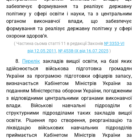
забезпечує формування та реалізує державну
політику у сфері освіти і науки, та з центральним
органом виконавчої влади, що забезпечує
формування та реалізує державну політику у сфері
охорони здоров’я.
( Частина сьома статті 11 в редакції Законів
№ 3353-VI
від 12.05.2011
,
№ 4538-IX від 16.07.2025
)
8.
Перелік
закладів вищої освіти, на базі яких
здійснюється військова підготовка громадян
України за програмою підготовки офіцерів запасу,
визначається Кабінетом Міністрів України за
поданням Міністерства оборони України, погодженим
з відповідними центральними органами виконавчої
влади. Військові навчальні підрозділи є
структурними підрозділами таких закладів вищої
освіти. Рішення про створення, реорганізацію та
ліквідацію військових навчальних підрозділів
приймається Кабінетом Міністрів України за