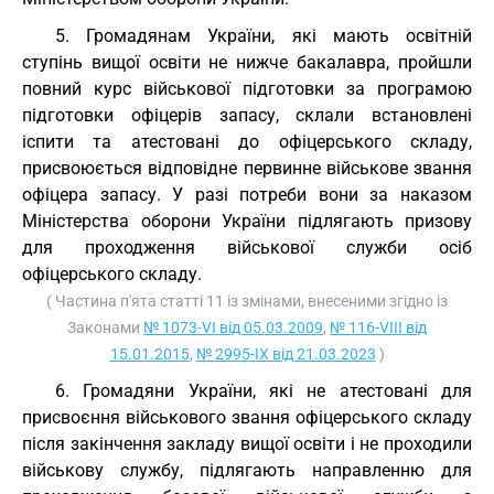
5. Громадянам України, які мають освітній
ступінь вищої освіти не нижче бакалавра, пройшли
повний курс військової підготовки за програмою
підготовки офіцерів запасу, склали встановлені
іспити та атестовані до офіцерського складу,
присвоюється відповідне первинне військове звання
офіцера запасу. У разі потреби вони за наказом
Міністерства оборони України підлягають призову
для проходження військової служби осіб
офіцерського складу.
( Частина п'ята статті 11 із змінами, внесеними згідно із
Законами
№ 1073-VI від 05.03.2009
,
№ 116-VIII від
15.01.2015
,
№ 2995-IX від 21.03.2023
)
6. Громадяни України, які не атестовані для
присвоєння військового звання офіцерського складу
після закінчення закладу вищої освіти і не проходили
військову службу, підлягають направленню для