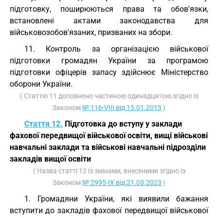
підготовку, поширюються права та обов'язки,
встановлені актами законодавства для
військовозобов'язаних, призваних на збори.
11. Контроль за організацією військової
підготовки громадян України за програмою
підготовки офіцерів запасу здійснює Міністерство
оборони України.
( Статтю 11 доповнено частиною одинадцятою згідно із
Законом
№ 116-VIII від 15.01.2015
)
Стаття 12.
Підготовка до вступу у заклади
фахової передвищої військової освіти, вищі військові
навчальні заклади та військові навчальні підрозділи
закладів вищої освіти
( Назва статті 12 із змінами, внесеними згідно із
Законом
№ 2995-IX від 21.03.2023
)
1. Громадяни України, які виявили бажання
вступити до закладів фахової передвищої військової