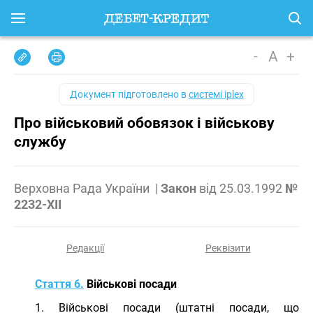
-
A
+
Документ підготовлено в
системі iplex
Про військовий обовязок і військову
службу
Верховна Рада України
|
Закон
від
25.03.1992
№
2232-XII
Редакції
Реквізити
Стаття 6.
Військові посади
1. Військові посади (штатні посади, що