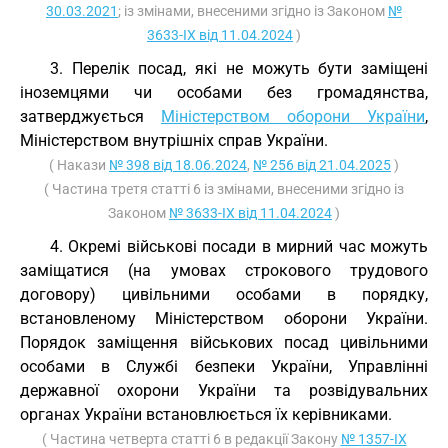
30.03.2021
; із змінами, внесеними згідно із Законом
№
3633-IX від 11.04.2024
)
3. Перелік посад, які не можуть бути заміщені
іноземцями чи особами без громадянства,
затверджується
Міністерством оборони України
,
Міністерством внутрішніх справ України.
( Накази
№ 398 від 18.06.2024
,
№ 256 від 21.04.2025
)
( Частина третя статті 6 із змінами, внесеними згідно із
Законом
№ 3633-IX від 11.04.2024
)
4. Окремі військові посади в мирний час можуть
заміщатися (на умовах строкового трудового
договору) цивільними особами в порядку,
встановленому Міністерством оборони України.
Порядок заміщення військових посад цивільними
особами в Службі безпеки України, Управлінні
державної охорони України та розвідувальних
органах України встановлюється їх керівниками.
( Частина четверта статті 6 в редакції Закону
№ 1357-IX