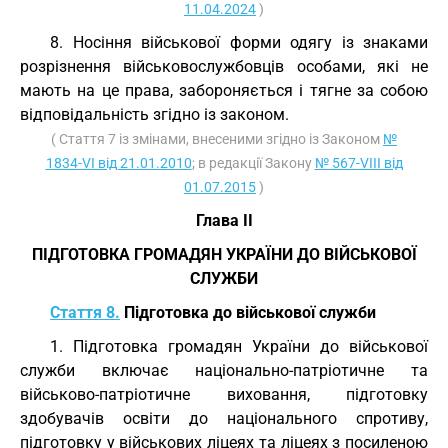
11.04.2024
)
8. Носіння військової форми одягу із знаками
розрізнення військовослужбовців особами, які не
мають на це права, забороняється і тягне за собою
відповідальність згідно із законом.
( Стаття 7 із змінами, внесеними згідно із Законом
№
1834-VI від 21.01.2010
; в редакції Закону
№ 567-VIII від
01.07.2015
)
Глава II
ПІДГОТОВКА ГРОМАДЯН УКРАЇНИ ДО ВІЙСЬКОВОЇ
СЛУЖБИ
Стаття 8.
Підготовка до військової служби
1. Підготовка громадян України до військової
служби включає національно-патріотичне та
військово-патріотичне виховання, підготовку
здобувачів освіти до національного спротиву,
підготовку у військових ліцеях та ліцеях з посиленою