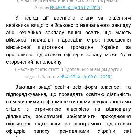
( Абзац перший частини третьої статті 11 в редакції
Закону
№ 4538-IX від 16.07.2025
)
У період дії воєнного стану за рішенням
керівника вищого військового навчального закладу
або керівника закладу вищої освіти, що мають
військові навчальні підрозділи, строк проведення
військової підготовки громадян України за
програмою підготовки офіцерів запасу може бути
скорочений наполовину.
( Частину третю статті 11 доповнено абзацом другим
згідно із Законом
№ 4197-IX від 09.01.2025
)
Заклади вищої освіти всіх форм власності та
підпорядкування, що провадять освітню діяльність
за медичними та фармацевтичними спеціальностями
згідно з отриманою ліцензією на відповідну
діяльність, зобов’язані забезпечити проходження
військової підготовки за програмою підготовки
офіцерів запасу громадянами України, які