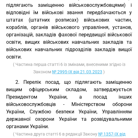
підлягають заміщенню військовослужбовцями) і
відповідні їм військові звання передбачаються у
штатах (штатних розписах) військових частин,
кораблів, органів військового управління, установ,
організацій, закладів фахової передвищої військової
освіти, вищих військових навчальних закладів та
військових навчальних підрозділів закладів вищої
освіти.
( Частина перша статті 6 із змінами, внесеними згідно із
Законом
№ 2995-IX від 21.03.2023
)
2. Перелік посад, що підлягають заміщенню
вищим офіцерським складом, затверджується
Президентом України, а посад інших
військовослужбовців - Міністерством оборони
України, Службою безпеки України, Управлінням
державної охорони України та розвідувальними
органами України.
( Частина друга статті 6 в редакції Закону
№ 1357-IX від