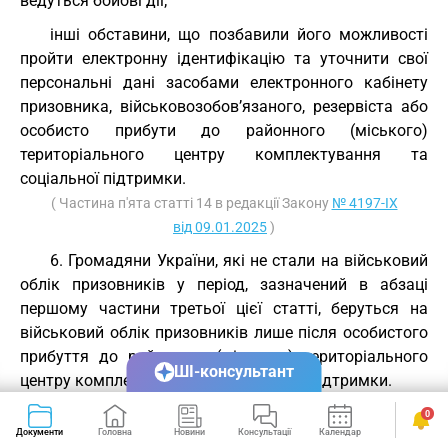
ведуться бойові дії;
інші обставини, що позбавили його можливості
пройти електронну ідентифікацію та уточнити свої
персональні дані засобами електронного кабінету
призовника, військовозобов’язаного, резервіста або
особисто прибути до районного (міського)
територіального центру комплектування та
соціальної підтримки.
( Частина п'ята статті 14 в редакції Закону
№ 4197-IX
від 09.01.2025
)
6. Громадяни України, які не стали на військовий
облік призовників у період, зазначений в абзаці
першому частини третьої цієї статті, беруться на
військовий облік призовників лише після особистого
прибуття до районного (міського) територіального
ШІ-консультант
центру комплектування та соціальної підтримки.
( Частина шоста статті 14 в редакції Закону
№ 4197-IX
0
від 09.01.2025
)( Частину сьому статті 14 виключено на
Документи
Головна
Новини
Консультації
Календар
Сервіси