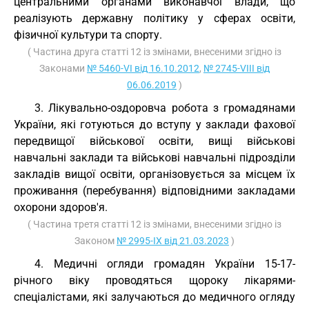
центральними органами виконавчої влади, що
реалізують державну політику у сферах освіти,
фізичної культури та спорту.
( Частина друга статті 12 із змінами, внесеними згідно із
Законами
№ 5460-VI від 16.10.2012
,
№ 2745-VIII від
06.06.2019
)
3. Лікувально-оздоровча робота з громадянами
України, які готуються до вступу у заклади фахової
передвищої військової освіти, вищі військові
навчальні заклади та військові навчальні підрозділи
закладів вищої освіти, організовується за місцем їх
проживання (перебування) відповідними закладами
охорони здоров'я.
( Частина третя статті 12 із змінами, внесеними згідно із
Законом
№ 2995-IX від 21.03.2023
)
4. Медичні огляди громадян України 15-17-
річного віку проводяться щороку лікарями-
спеціалістами, які залучаються до медичного огляду