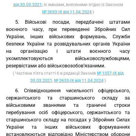
від 30.03.2021
; із змінами, внесеними згідно із Законом
№ 3633-IX від 11.04.2024
)
5. Військові посади, передбачені штатами
воєнного часу, при переведенні Збройних Сил
України, інших військових формувань, Служби
безпеки України та розвідувальних органів України
на організацію і штати воєнного часу
укомплектовуються військовослужбовцями,
резервістами або військовозобов’язаними.
( Частина п'ята статті 6 в редакції Законів
№ 1357-IX від
30.03.2021
,
№ 3633-IX від 11.04.2024
)
6. Співвідношення чисельності офіцерського,
сержантського та старшинського складу за
військовими званнями та граничні строки
перебування осіб офіцерського, сержантського та
старшинського складу на посадах у Збройних Силах
України та інших військових формуваннях
встановлюються відповідно Міністерством оборони