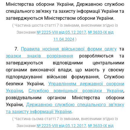
Міністерства оборони України, Державною службою
спеціального зв’язку та захисту інформації України та
затверджуються Міністерством оборони України.
( Частина шоста статті 7 із змінами, внесеними згідно із
Законами
№ 2225-VIII від 05.12.2017
,
№ 3633-IX від
11.04.2024
)
7.
Правила носіння військової форми одягу
та
зразки знаків розрізнення
розробляються та
затверджуються відповідними центральними
органами виконавчої влади, що мають у своєму
підпорядкуванні військові формування, Службою
безпеки України,
Управлінням державної охорони
України
,
Службою зовнішньої розвідки України
,
розвідувальним органом Міністерства оборони
України,
Державною службою спеціального зв’язку
та захисту інформації України
.
( Частина сьома статті 7 із змінами, внесеними згідно із
Законами
№ 2225-VIII від 05.12.2017
,
№ 3633-IX від