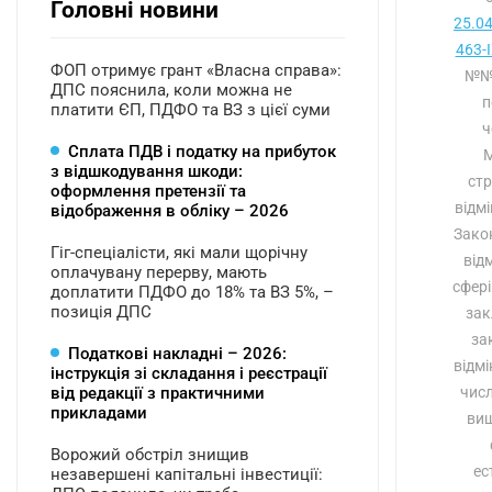
Головні новини
25.0
463-I
ФОП отримує грант «Власна справа»:
№№ 
ДПС пояснила, коли можна не
п
платити ЄП, ПДФО та ВЗ з цієї суми
ч
Сплата ПДВ і податку на прибуток
М
з відшкодування шкоди:
стр
оформлення претензії та
відмі
відображення в обліку – 2026
Зако
Гіг-спеціалісти, які мали щорічну
від
оплачувану перерву, мають
сфері
доплатити ПДФО до 18% та ВЗ 5%, –
позиція ДПС
зак
за
Податкові накладні – 2026:
відмі
інструкція зі складання і реєстрації
від редакції з практичними
числ
прикладами
вищ
Ворожий обстріл знищив
ес
незавершені капітальні інвестиції: