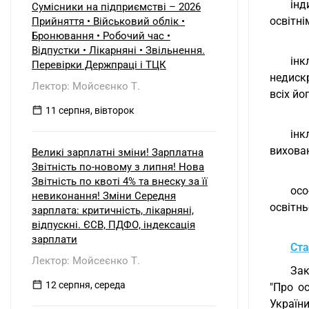
інд
Сумісники на підприємстві – 2026
освітні
Прийняття • Військовий облік •
Бронювання • Робочий час •
Відпустки • Лікарняні • Звільнення.
ін
Перевірки Держпраці і ТЦК
недиск
Лектор: Мойсеєнко Т.
всіх йо
11 серпня, вівторок
інк
вихован
Великі зарплатні зміни! Зарплатна
Звітність по-новому з липня! Нова
Звітність по квоті 4% та внеску за її
осо
невиконання! Зміни Середня
освітнь
зарплата: критичність, лікарняні,
відпускні. ЄСВ, ПДФО, індексація
зарплати
Ста
Лектор: Мойсеєнко Т.
Зак
12 серпня, середа
"Про о
України