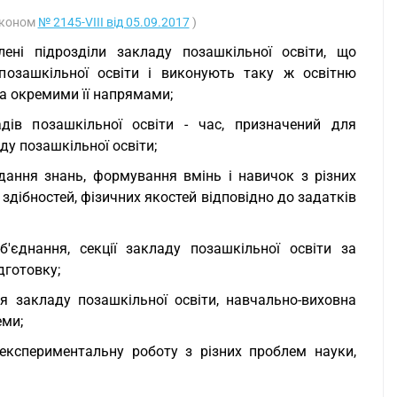
Законом
№ 2145-VIII від 05.09.2017
)
лені підрозділи закладу позашкільної освіти, що
озашкільної освіти і виконують таку ж освітню
за окремими її напрямами;
адів позашкільної освіти - час, призначений для
ду позашкільної освіти;
адання знань, формування вмінь і навичок з різних
 здібностей, фізичних якостей відповідно до задатків
об'єднання, секції закладу позашкільної освіти за
дготовку;
ння закладу позашкільної освіти, навчально-виховна
еми;
 експериментальну роботу з різних проблем науки,