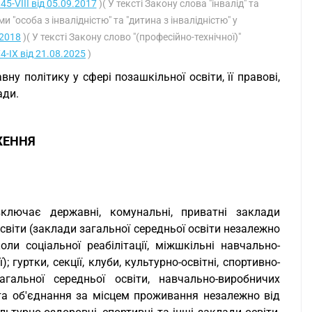
45-VIII від 05.09.2017
)( У тексті Закону слова "інвалід" та
и "особа з інвалідністю" та "дитина з інвалідністю" у
.2018
)( У тексті Закону слово "(професійно-технічної)"
4-IX від 21.08.2025
)
у політику у сфері позашкільної освіти, її правові,
ади.
ЖЕННЯ
включає державні, комунальні, приватні заклади
освіти (заклади загальної середньої освіти незалежно
ли соціальної реабілітації, міжшкільні навчально-
гуртки, секції, клуби, культурно-освітні, спортивно-
агальної середньої освіти, навчально-виробничих
 та об'єднання за місцем проживання незалежно від