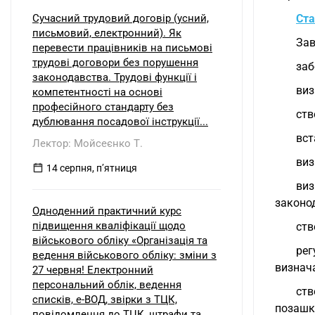
Сучасний трудовий договір (усний,
Ста
письмовий, електронний). Як
Зав
перевести працівників на письмові
трудові договори без порушення
заб
законодавства. Трудові функції і
виз
компетентності на основі
професійного стандарту без
ств
дублювання посадової інструкції...
вст
Лектор: Мойсеєнко Т.
виз
14 серпня, пʼятниця
виз
законод
Одноденний практичний курс
підвищення кваліфікації щодо
ств
військового обліку «Організація та
рег
ведення військового обліку: зміни з
визнача
27 червня! Електронний
персональний облік, ведення
ств
списків, е-ВОД, звірки з ТЦК,
позашкі
повідомлення до ТЦК, штрафи та