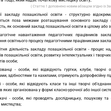
в тощо, який надає початкову мистецьку освіту;
( Статтю 1 доповнено новим абзацом згідно із 
ії закладу позашкільної освіти - структурно відокрем
яться поза межами розташування основного закладу п
сть, як основний заклад позашкільної освіти в цілому або 
агогічне навантаження педагогічних працівників закл
ння освітнього процесу педагогічними працівниками закла
ітня діяльність закладу позашкільної освіти - процес н
в позашкільної освіти, розвитку інтелектуальних і творчих
тів особи;
ованці - особи, які відвідують гуртки, клуби, творчі 
ами, здібностями та нахилами, отримують допрофесійну пі
і - особи, які відвідують класи та інші творчі об'єдна
в яких організована у формі класно-урочної або іншої сист
хачі - особи, які проводять дослідницьку, пошукову та
, мистецтва;