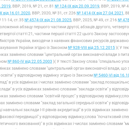
4.2019
, ВВР, 2019, № 21, ст.81
№ 124-IX від 20.09.2019
, ВВР, 2019, № 
X від 16.01.2020
, ВВР, 2020, № 31, ст.226
№ 1414-IX від 27.04.2021
, В
11-14, ст.35
№ 4574-IX від 21.08.2025
, ВВР, 2025, № 49, ст.216
№ 478
оложення абзацу першого частини другої, абзаців другого, четвертог
етвертої статті 21, частини першої статті 22 цього Закону застосов
іністрів України, виходячи з наявних фінансових ресурсів державн
ахування України згідно із Законом
№ 928-VIII від 25.12.2015
)( У те
нках замінено словами "центральний орган виконавчої влади з питань
ном
№ 860-IV від 22.05.2003
)( У тексті Закону слова "спеціально упо
мінках замінено словами "центральний орган виконавчої влади, що 
 освіти" у відповідному відмінку згідно із Законом
№ 5460-VI від 16.1
лад" в усіх відмінках і числах замінено словами "заклад позашкільної
клади" в усіх відмінках замінено словами "заклади освіти" у відпові
нках замінено словами "освітній процес" у відповідному відмінку;сло
ах замінено словами "заклад загальної середньої освіти" у відповідно
і навчальні заклади I-II рівнів акредитації" в усіх відмінках заміне
фахової передвищої" у відповідному відмінку;слова "початковий с
тетичного виховання)" в усіх відмінках і числах замінено словами "ми