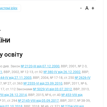
-
A
+
системі iplex
ЇНИ
у освіту
во див. Закон
№ 2120-III від 07.12.2000
, ВВР, 2001, № 2-3,
01
, ВВР, 2002, № 12-13, ст.92
№ 380-IV від 26.12.2002
, ВВР,
44-IV від 27.11.2003
, ВВР, 2004, № 17-18, ст.250
№ 2626-IV
07, № 27, ст.363
№ 2555-VI від 23.09.2010
, ВВР, 2011, № 6,
№ 17, ст.112 Законами
№ 5029-VI від 03.07.2012
, ВВР, 2013,
III від 28.12.2014
, ВВР, 2015, № 6, ст.40
№ 453-VIII від
№ 31, ст.294
№ 2145-VIII від 05.09.2017
, ВВР, 2017, № 38-39,
 від 02.10.2018
, ВВР, 2018, № 46, ст.371
№ 2704-VIII від