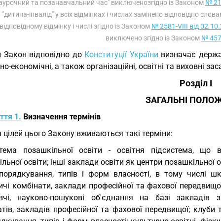
аурочний та позанавчальний час" виключенозгідно із Законом
№ 21
"дитина-інвалід" у всіх відмінках і числах замінено відповідно словам
відповідному відмінку і числі згідно із Законом
№ 2581-VIII від 02.10
виключено згідно із Законом
№ 457
 Закон відповідно до
Конституції України
визначає державн
но-економічні, а також організаційні, освітні та виховні зас
Розділ I
ЗАГАЛЬНІ ПОЛО
ття 1.
Визначення термінів
 цілей цього Закону вживаються такі терміни:
тема позашкільної освіти - освітня підсистема, що 
льної освіти; інші заклади освіти як центри позашкільної 
дпорядкування, типів і форм власності, в тому числі шко
чі комбінати, заклади професійної та фахової передвищої); 
вчі, науково-пошукові об'єднання на базі закладів з
атів, закладів професійної та фахової передвищої; клуби