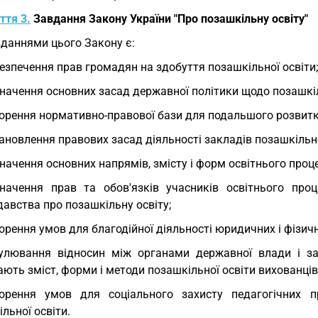
ття 3.
Завдання Закону України "Про позашкільну освіту"
даннями цього Закону є:
езпечення прав громадян на здобуття позашкільної освіти;
начення основних засад державної політики щодо позашкіл
орення нормативно-правової бази для подальшого розвитку
ановлення правових засад діяльності закладів позашкільно
начення основних напрямів, змісту і форм освітнього проце
начення прав та обов'язків учасників освітнього проц
авства про позашкільну освіту;
орення умов для благодійної діяльності юридичних і фізичн
улювання відносин між органами державної влади і зак
ють зміст, форми і методи позашкільної освіти вихованців, 
орення умов для соціального захисту педагогічних пра
льної освіти.