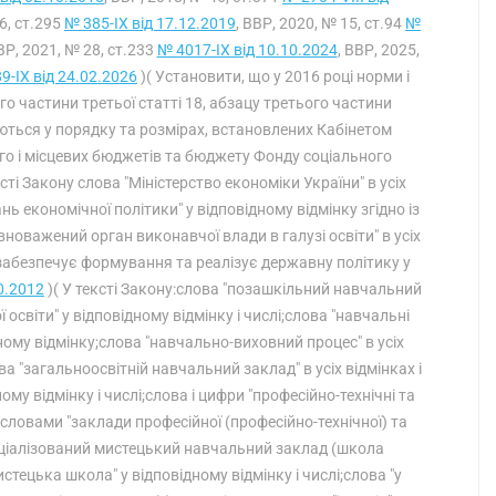
46, ст.295
№ 385-IX від 17.12.2019
, ВВР, 2020, № 15, ст.94
№
ВР, 2021, № 28, ст.233
№ 4017-IX від 10.10.2024
, ВВР, 2025,
9-IX від 24.02.2026
)( Установити, що у 2016 році норми і
о частини третьої статті 18, абзацу третього частини
уються у порядку та розмірах, встановлених Кабінетом
ого і місцевих бюджетів та бюджету Фонду соціального
ксті Закону слова "Міністерство економіки України" в усіх
 економічної політики" у відповідному відмінку згідно із
вноважений орган виконавчої влади в галузі освіти" в усіх
забезпечує формування та реалізує державну політику у
0.2012
)( У тексті Закону:слова "позашкільний навчальний
 освіти" у відповідному відмінку і числі;слова "навчальні
дному відмінку;слова "навчально-виховний процес" в усіх
ва "загальноосвітній навчальний заклад" в усіх відмінках і
му відмінку і числі;слова і цифри "професійно-технічні та
но словами "заклади професійної (професійно-технічної) та
пеціалізований мистецький навчальний заклад (школа
стецька школа" у відповідному відмінку і числі;слова "у