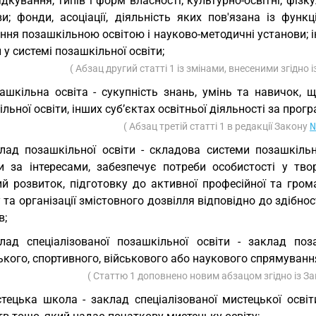
дкування, типів і форм власності; культурно-освітні, фізку
ви; фонди, асоціації, діяльність яких пов'язана із функ
ння позашкільною освітою і науково-методичні установи; ін
 у системі позашкільної освіти;
( Абзац другий статті 1 із змінами, внесеними згідно
ашкільна освіта - сукупність знань, умінь та навичок, 
льної освіти, інших суб’єктах освітньої діяльності за прог
( Абзац третій статті 1 в редакції Закону
№
лад позашкільної освіти - складова системи позашкіль
и за інтересами, забезпечує потреби особистості у твор
ий розвиток, підготовку до активної професійної та гром
 та організації змістовного дозвілля відповідно до здібнос
в;
лад спеціалізованої позашкільної освіти - заклад поз
кого, спортивного, військового або наукового спрямуванн
( Статтю 1 доповнено новим абзацом згідно із 
тецька школа - заклад спеціалізованої мистецької освіт