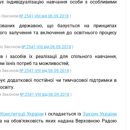
ує індивідуалізацію навчання особи з особливими
із Законом
№ 2541-VIII від 06.09.2018
)
нтованих державою, що базується на принципах
ного залучення та включення до освітнього процесу
 із Законом
№ 2541-VIII від 06.09.2018
)
в і засобів їх реалізації для спільного навчання,
ям їхніх потреб та можливостей;
із Законом
№ 2541-VIII від 06.09.2018
)
бує додаткової постійної чи тимчасової підтримки в
освіту.
із Законом
№ 2541-VIII від 06.09.2018
)
а
Конституції України
і складається із
Закону України
ода на обов'язковість яких надана Верховною Радою