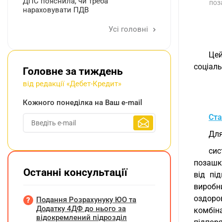
ДПС пояснила, чи треба
поз
нараховувати ПДВ
Усі головні
Цей
соціаль
Головне за тиждень
від редакції «Дебет-Кредит»
Кожного понеділка на Ваш e-mail
Ста
Для
сис
позашкі
Останні консультації
від пі
виробни
оздоро
Подання Розрахунуку ЮО та
Додатку 4ДФ до нього за
комбін
відокремлений підрозділ