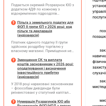
підпоря
Подається окремий Розрахунок ЮО з
устано
додатком 4ДФ по кожному з
управлі
відокремлених підрозділів
послуги
юридичної особи, не уповноважених
нараховувати, утримувати і
Пільга з земельного податку для
сплачувати (перераховувати)
ФОП ІІ групи ЄП у 2026 році: код
податок на доходи фізичних осіб до
поз
пільги та декларація
бюджету
(аудіоверсія)
позашкі
Платник єдиного податку ІІ групи
здійснює роздрібну торгівлю у
зак
власному магазині. Приміщення не
здає в оренду, право власності на
навичк
земельну ділянку має як ФОП. Як
Зменшення СК та виплата
фізичн
правильно застосувати пільгу з
коштів засновникам у 2026 році:
захисту
земельного податку? Подано форму
оподаткування і визначення
№20-ОПП на магазин і землю. Чи
інвестиційного прибутку
слухачі
необхідно подавати декларацію з
(аудіоверсія)
земельного податку та який код
зак
У 2018 році нараховані засновникам
пільги зазначати?
мистець
– фізособам дивіденди були
реінвестовані у статутний капітал
без зміни часток, із них сплачено
мис
ПДФО та ВЗ. Крім того, статутний
Нумерація Розрахунків ЮО або
капітал збільшувався за рахунок
Розрахунків ФОП/НПД з типом