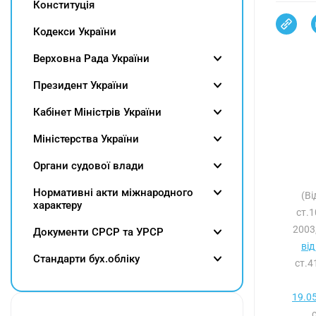
Конституція
Кодекси України
Верховна Рада України
Президент України
Кабінет Міністрів України
Міністерства України
Органи судової влади
Нормативні акти міжнародного
(Ві
характеру
ст.1
2003,
Документи СРСР та УРСР
від
Cтандарти бух.обліку
ст.4
19.0