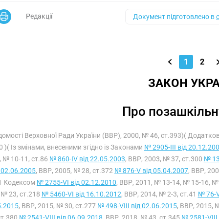
Редакції
Документ підготовлено в
1
2
ЗАКОН УКРА
Про позашкільн
домості Верховної Ради України (ВВР), 2000, № 46, ст.393)( Додатко
0 )( Із змінами, внесеними згідно із Законами
№ 2905-III від 20.12.20
 № 10-11, ст.86
№ 860-IV від 22.05.2003
, ВВР, 2003, № 37, ст.300
№ 13
 02.06.2005
, ВВР, 2005, № 28, ст.372
№ 876-V від 05.04.2007
, ВВР, 20
1 Кодексом
№ 2755-VI від 02.12.2010
, ВВР, 2011, № 13-14, № 15-16, 
№ 23, ст.218
№ 5460-VI від 16.10.2012
, ВВР, 2014, № 2-3, ст.41
№ 76-V
5.2015
, ВВР, 2015, № 30, ст.277
№ 498-VIII від 02.06.2015
, ВВР, 2015, 
ст.380
№ 2541-VIII від 06.09.2018
, ВВР, 2018, № 43, ст.345
№ 2581-VIII