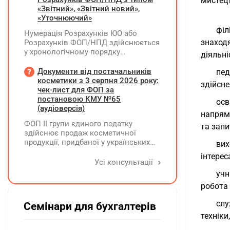
мистецт
нерозподіленого прибутку без
«Звітний», «Звітний новий»,
нарахування дивідендів. У 2026 році
«Уточнюючий»
його планують зменшити та
філ
Нумерація Розрахунків ЮО або
виплатити кошти засновникам. Чи
знаход
Розрахунків ФОП/НПД здійснюється
потрібно утримувати ПДФО та ВЗ?
у хронологічному порядку
діяльні
незалежно від типу Розрахунків в
межах одного звітного
Документи від постачальників
пед
(податкового) періоду та не
косметики з 3 серпня 2026 року:
здійсне
продовжується в наступних
чек-лист для ФОП за
постановою КМУ №65
осв
(аудіоверсія)
напрямі
ФОП ІІ групи єдиного податку
та запи
здійснює продаж косметичної
продукції, придбаної у українських
вих
постачальників. Які саме документи
інтерес
потрібно вимагати від
Усі консультації
постачальника після 03.08.2026 року
учн
у зв'язку з повним набранням
робота 
чинності Технічного регламенту на
косметичну продукцію,
слу
Семінари для бухгалтерів
затвердженого постановою КМУ від
техніки
20.01.2021 р. №65?