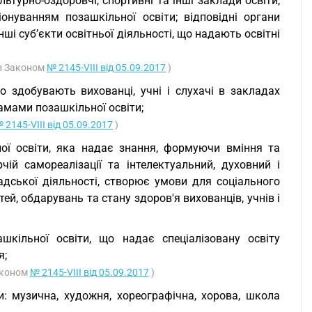
льтурно-оздоровчі, спортивні та інші заклади освіти,
ціонуванням позашкільної освіти; відповідні органи
ші суб’єкти освітньої діяльності, що надають освітні
 із Законом
№ 2145-VIII від 05.09.2017
)
що здобувають вихованці, учні і слухачі в закладах
рамами позашкільної освіти;
 2145-VIII від 05.09.2017
)
ної освіти, яка надає знання, формуючи вміння та
чій самореалізації та інтелектуальний, духовний і
адської діяльності, створює умови для соціального
тей, обдарувань та стану здоров'я вихованців, учнів і
ашкільної освіти, що надає спеціалізовану освіту
я;
Законом
№ 2145-VIII від 05.09.2017
)
и: музична, художня, хореографічна, хорова, школа