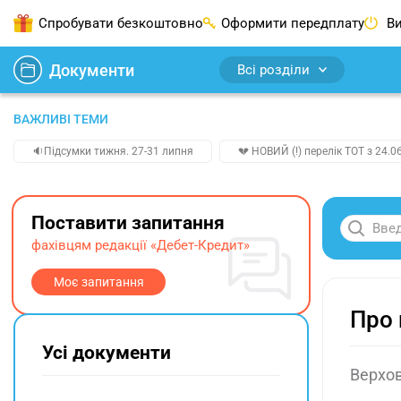
Спробувати безкоштовно
Оформити передплату
Ви
Документи
Всі розділи
ВАЖЛИВІ ТЕМИ
🔉Підсумки тижня. 27-31 липня
💔 НОВИЙ (!) перелік ТОТ з 24.06
Поставити запитання
фахівцям редакції «Дебет-Кредит»
Моє запитання
Про 
Усі документи
Верхов