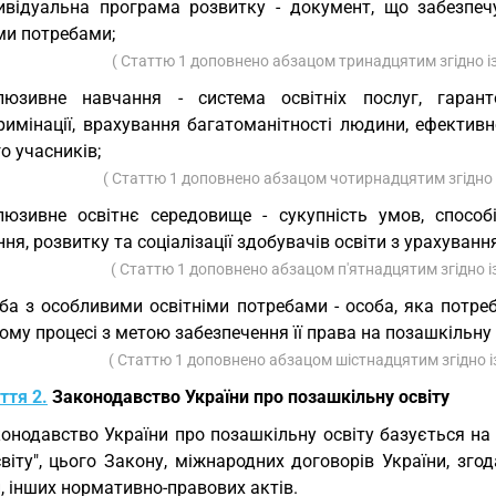
ивідуальна програма розвитку - документ, що забезпеч
ми потребами;
( Статтю 1 доповнено абзацом тринадцятим згідно 
клюзивне навчання - система освітніх послуг, гара
римінації, врахування багатоманітності людини, ефектив
го учасників;
( Статтю 1 доповнено абзацом чотирнадцятим згідно
люзивне освітнє середовище - сукупність умов, способі
ня, розвитку та соціалізації здобувачів освіти з урахуванн
( Статтю 1 доповнено абзацом п'ятнадцятим згідно 
ба з особливими освітніми потребами - особа, яка потре
ому процесі з метою забезпечення її права на позашкільну 
( Статтю 1 доповнено абзацом шістнадцятим згідно 
ття 2.
Законодавство України про позашкільну освіту
онодавство України про позашкільну освіту базується н
світу", цього Закону, міжнародних договорів України, зг
, інших нормативно-правових актів.