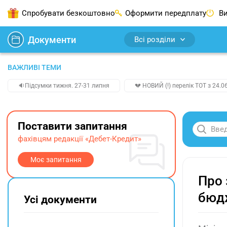
Спробувати безкоштовно
Оформити передплату
Ви
Документи
Всі розділи
ВАЖЛИВІ ТЕМИ
🔉Підсумки тижня. 27-31 липня
💔 НОВИЙ (!) перелік ТОТ з 24.06
Поставити запитання
фахівцям редакції «Дебет-Кредит»
Моє запитання
Про 
бюд
Усі документи