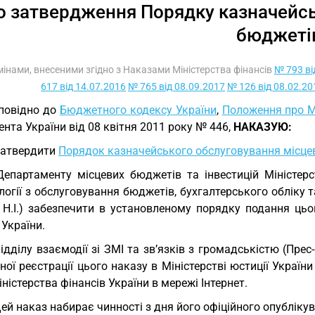
о затвердження Порядку казначейсь
бюджеті
змінами, внесеними згідно з Наказами Міністерства фінансів
№ 793 ві
617 від 14.07.2016
№ 765 від 08.09.2017
№ 126 від 08.02.20
повідно до
Бюджетного кодексу України
,
Положення про Мі
нта України від 08 квітня 2011 року № 446,
НАКАЗУЮ:
Затвердити
Порядок казначейського обслуговування місце
Департаменту місцевих бюджетів та інвестицій Міністерс
огії з обслуговування бюджетів, бухгалтерського обліку 
 Н.І.) забезпечити в установленому порядку подання цьо
 України.
Відділу взаємодії зі ЗМІ та зв’язків з громадськістю (Пре
ої реєстрації цього наказу в Міністерстві юстиції Украї
іністерства фінансів України в мережі Інтернет.
Цей наказ набирає чинності з дня його офіційного опубліку