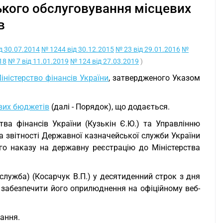
кого обслуговування місцевих
в
д 30.07.2014
№ 1244 від 30.12.2015
№ 23 від 29.01.2016
№
18
№ 7 від 11.01.2019
№ 124 від 27.03.2019
)
ністерство фінансів України
, затвердженого Указом
вих бюджетів
(далі - Порядок), що додається.
тва фінансів України (Кузькін Є.Ю.) та Управлінню
та звітності Державної казначейської служби України
го наказу на державну реєстрацію до Міністерства
с-служба) (Косарчук В.П.) у десятиденний строк з дня
ни забезпечити його оприлюднення на офіційному веб-
вання.