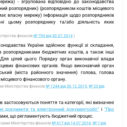
ережа) - згрупована відповідно до законодавства
вний розпорядник) (розпорядником коштів місцевого
 має власну мережу) інформація щодо розпорядників
ані цьому розпоряднику та/або діяльність яких
істерства фінансів
№ 793 від 30.07.2014
)
конодавства України здійснює функції зі складання,
в розпорядниками бюджетних коштів, а також інші
 Для цілей цього Порядку орган виконавчої влади
сцевих фінансових органів. Якщо виконавчий орган
ський (міста районного значення) голова, голова
 місцевого фінансового органу.
ами Міністерства фінансів
№ 1244 від 30.12.2015
,
№ 23 від
застосовуються поняття та категорії, які визначені
ні документи та електронний документообіг"
і
"Про
ами, що регламентують бюджетний процес.
казами Міністерства фінансів
№ 617 від 14.07.2016
,
№ 7 від