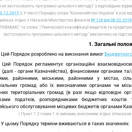
і не застосовують програмно-цільового методу)" у відповідних відмі
0.12.2015
)( У тексті Порядку слова "Казначейство України" в усіх в
дмінках згідно з Наказом Міністерства фінансів
№ 126 від 08.02.2018
ТКВКБМС" та слова "/Тимчасової класифікації видатків та кредитув
застосовують програмно-цільового методу" виключено на підставі
1. Загальні поло
. Цей Порядок розроблено на виконання вимог
Бюджетного
. Цей Порядок регламентує організаційні взаємовіднос
и (далі - органи Казначейства), фінансовими органами т
ими, районними, міськими, районними у містах, сіл
ріальних громад або їх виконавчими органами чи місь
аних територіальних громад (в разі якщо відповідні орга
иками податків, розпорядниками бюджетних коштів
ейського обслуговування місцевих бюджетів органами Каз
( Пункт 1.2 глави 1 із змінами, внесеними згідно зНаказом
. У цьому Порядку терміни вживаються в таких значеннях: