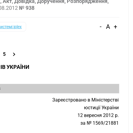
к, Акт, Довідка, Доручення, Розпорядження,
08.2012
№ 938
-
A
+
системі iplex
5
ІВ УКРАЇНИ
8
Зареєстровано в Міністерстві
юстиції України
12 вересня 2012 р.
за № 1569/21881