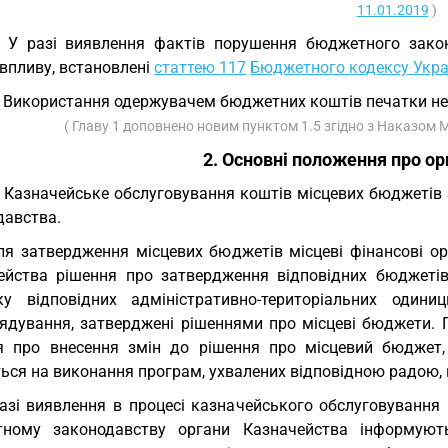
11.01.2019
)
. У разі виявлення фактів порушення бюджетного зако
впливу, встановлені
статтею 117
Бюджетного кодексу Укра
. Використання одержувачем бюджетних коштів печатки не
( Главу 1 доповнено новим пунктом 1.5 згідно з Наказом М
2. Основні положення про ор
. Казначейське обслуговування коштів місцевих бюджетів
давства.
ля затвердження місцевих бюджетів місцеві фінансові о
ейства рішення про затвердження відповідних бюджетів,
ку відповідних адміністративно-територіальних один
ядування, затверджені рішеннями про місцеві бюджети. 
я про внесення змін до рішення про місцевий бюджет,
ься на виконання програм, ухвалених відповідною радою, 
азі виявлення в процесі казначейського обслуговування
ному законодавству органи Казначейства інформуют