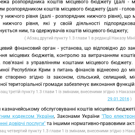
ежа розпорядника коштів місцевого бюджету (далі - м
им розпорядником коштів місцевого бюджету (далі - голо
у нижчого рівня (далі - розпорядник нижчого рівня), що
 нижчого рівня, які у своїй діяльності підпорядков
нується ним, та одержувачів коштів місцевого бюджету;
( Абзац другий пункту 1.3 глави 1 в редакції Наказу Мін
цевий фінансовий орган - установа, що відповідно до за
ння місцевих бюджетів, контролю за витрачанням кошті
ї, пов'язані з управлінням коштами місцевого бюджету.
мної Республіки Крим з питань фінансів віднесено до мі
е створено згідно із законом, сільський, селищний, мі
ної територіальної громади забезпечує виконання функцій
бзац третій пункту 1.3 глави 1 із змінами, внесеними згідно з Наказ
29.01.2016
)
 казначейському обслуговуванні коштів місцевих бюджетів 
ним кодексом України
, Законами України
"Про електрон
нні довірчі послуги"
та іншими нормативно-правовими акт
зац четвертий пункту 1.3 глави 1 із змінами, внесеними згідно з На