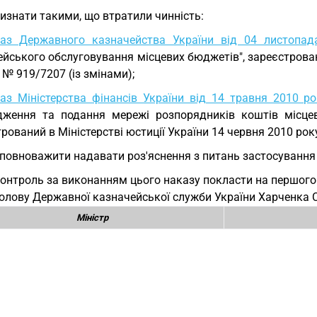
Визнати такими, що втратили чинність:
каз Державного казначейства України від 04 листоп
йського обслуговування місцевих бюджетів", зареєстрован
 № 919/7207 (із змінами);
аз Міністерства фінансів України від 14 травня 2010 
дження та подання мережі розпорядників коштів місцеви
рований в Міністерстві юстиції України 14 червня 2010 рок
Уповноважити надавати роз'яснення з питань застосуванн
Контроль за виконанням цього наказу покласти на першого
 Голову Державної казначейської служби України Харченка С.
Міністр