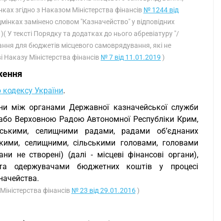
нках згідно з Наказом Міністерства фінансів
№ 1244 від
ідмінках замінено словом "Казначейство" у відповідних
)( У тексті Порядку та додатках до нього абревіатуру "/
ання для бюджетів місцевого самоврядування, які не
 Наказу Міністерства фінансів
№ 7 від 11.01.2019
)
ження
 кодексу України
.
ини між органами Державної казначейської служби
а/або Верховною Радою Автономної Республіки Крим,
ьськими, селищними радами, радами об’єднаних
кими, селищними, сільськими головами, головами
ни не створені) (далі - місцеві фінансові органи),
 та одержувачами бюджетних коштів у процесі
начейства.
 Міністерства фінансів
№ 23 від 29.01.2016
)