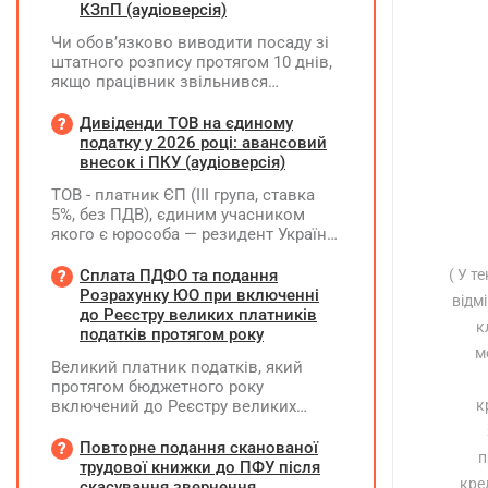
КЗпП (аудіоверсія)
Чи обов’язково виводити посаду зі
штатного розпису протягом 10 днів,
якщо працівник звільнився
(розрахувався)?
Дивіденди ТОВ на єдиному
податку у 2026 році: авансовий
внесок і ПКУ (аудіоверсія)
ТОВ - платник ЄП (ІІІ група, ставка
5%, без ПДВ), єдиним учасником
якого є юрособа — резидент України,
у 2026 році планує розподілити та
виплатити дивіденди за рахунок
Сплата ПДФО та подання
( У т
нерозподіленого прибутку 2024–
Розрахунку ЮО при включенні
відм
2025 років у сумі 15 млн грн. Які
до Реєстру великих платників
к
податкові наслідки виникають у
податків протягом року
ТОВ-емітента?
м
Великий платник податків, який
протягом бюджетного року
включений до Реєстру великих
к
платників податків, сплачує ПДФО
за місцем попереднього обліку, а
Повторне подання сканованої
п
Податковий розрахунок подає за
трудової книжки до ПФУ після
новим (основним) місцем обліку
кре
скасування звернення