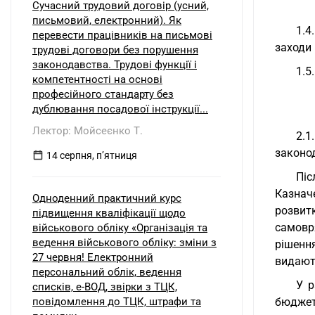
Сучасний трудовий договір (усний,
письмовий, електронний). Як
1.4
перевести працівників на письмові
заходи 
трудові договори без порушення
законодавства. Трудові функції і
1.5
компетентності на основі
професійного стандарту без
дублювання посадової інструкції...
Лектор: Мойсеєнко Т.
2.1
законо
14 серпня, пʼятниця
Піс
Казнач
Одноденний практичний курс
розвит
підвищення кваліфікації щодо
самовр
військового обліку «Організація та
ведення військового обліку: зміни з
рішенн
27 червня! Електронний
видают
персональний облік, ведення
У р
списків, е-ВОД, звірки з ТЦК,
повідомлення до ТЦК, штрафи та
бюджет