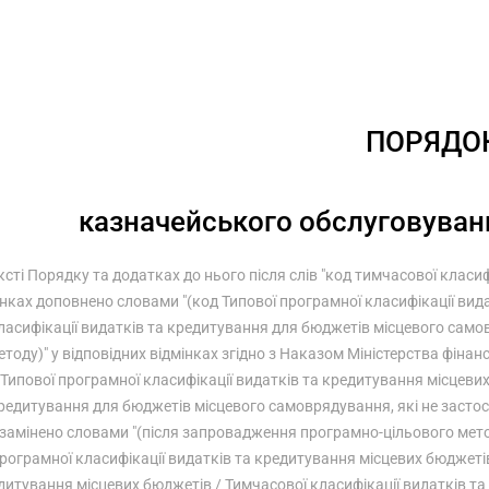
ПОРЯДО
казначейського обслуговуван
ексті Порядку та додатках до нього після слів "код тимчасової класи
інках доповнено словами "(код Типової програмної класифікації ви
ласифікації видатків та кредитування для бюджетів місцевого само
етоду)" у відповідних відмінках згідно з Наказом Міністерства фінан
Типової програмної класифікації видатків та кредитування місцевих
редитування для бюджетів місцевого самоврядування, які не застос
замінено словами "(після запровадження програмно-цільового мето
рограмної класифікації видатків та кредитування місцевих бюджетів
дитування місцевих бюджетів / Тимчасової класифікації видатків т