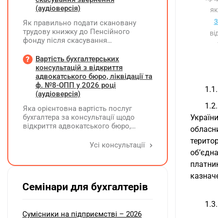
(аудіоверсія)
як
3
Як правильно подати скановану
трудову книжку до Пенсійного
ві
фонду після скасування
попереднього звернення через
відсутність підпису на титульній
Вартість бухгалтерських
сторінці — надсилати лише
консультацій з відкриття
виправлену сторінку чи всю трудову
адвокатського бюро, ліквідації та
книжку заново?
ф. №8-ОПП у 2026 році
1.1
(аудіоверсія)
1.2
Яка орієнтовна вартість послуг
бухгалтера за консультації щодо
Україн
відкриття адвокатського бюро,
обласн
ліквідації незалежної адвокатської
терито
діяльності та подання звіту за
Усі консультації
формою №8-ОПП?
об’єдн
платн
казнач
Семінари для бухгалтерів
1.3
Сумісники на підприємстві – 2026