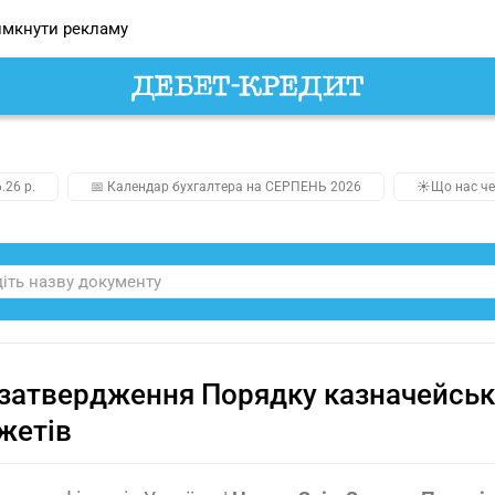
мкнути рекламу
.26 р.
📅 Календар бухгалтера на СЕРПЕНЬ 2026
☀️Що нас че
затвердження Порядку казначейськ
жетів