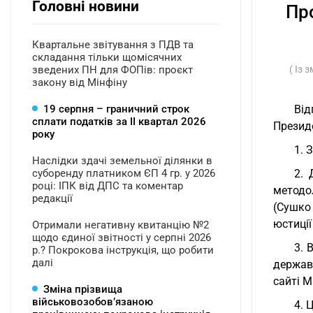
Головні новини
Пр
Квартальне звітування з ПДВ та
складання тільки щомісячних
зведених ПН для ФОПів: проєкт
( Із 
закону від Мінфіну
19 серпня – граничний строк
Від
сплати податків за ІI квартал 2026
Президе
року
1. 
Наслідки здачі земельної ділянки в
суборенду платником ЄП 4 гр. у 2026
2. 
році: ІПК від ДПС та коментар
методол
редакції
(Сушко
юстиції
Отримали негативну квитанцію №2
щодо єдиної звітності у серпні 2026
3. 
р.? Покрокова інструкція, що робити
далі
державн
сайті М
Зміна прізвища
військовозобов’язаною
4. 