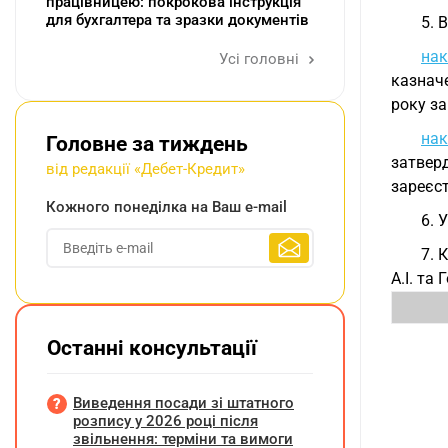
працівницею: покрокова інструкція
для бухгалтера та зразки документів
5. 
на
Усі головні
казначе
року за
нак
Головне за тиждень
затвер
від редакції «Дебет-Кредит»
зареєст
Кожного понеділка на Ваш e-mail
6. 
7. 
А.І. та
Останні консультації
Виведення посади зі штатного
розпису у 2026 році після
звільнення: терміни та вимоги