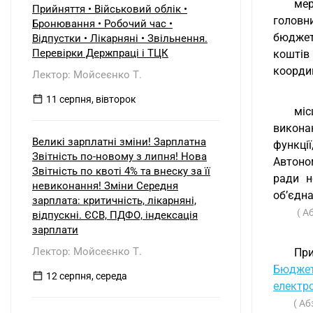
мер
Прийняття • Військовий облік •
головн
Бронювання • Робочий час •
бюджет
Відпустки • Лікарняні • Звільнення.
Перевірки Держпраці і ТЦК
коштів
коорди
Лектор: Мойсеєнко Т.
11 серпня, вівторок
міс
викона
Великі зарплатні зміни! Зарплатна
функці
Звітність по-новому з липня! Нова
Автоно
Звітність по квоті 4% та внеску за її
ради н
невиконання! Зміни Середня
об’єдна
зарплата: критичність, лікарняні,
( А
відпускні. ЄСВ, ПДФО, індексація
зарплати
Лектор: Мойсеєнко Т.
При
Бюджет
12 серпня, середа
електро
( Аб