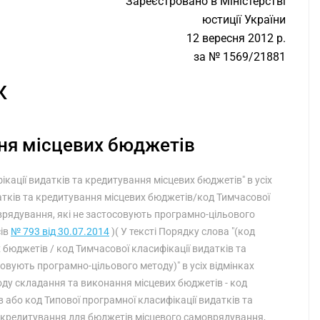
Зареєстровано в Міністерстві
юстиції України
12 вересня 2012 р.
за № 1569/21881
К
ня місцевих бюджетів
фікації видатків та кредитування місцевих бюджетів" в усіх
датків та кредитування місцевих бюджетів/код Тимчасової
врядування, які не застосовують програмно-цільового
сів
№ 793 від 30.07.2014
)( У тексті Порядку слова "(код
 бюджетів / код Тимчасової класифікації видатків та
овують програмно-цільового методу)" в усіх відмінках
ду складання та виконання місцевих бюджетів - код
 або код Типової програмної класифікації видатків та
а кредитування для бюджетів місцевого самоврядування,