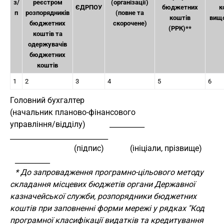
з/
реєстром
(організації)
ЄДРПОУ
бюджетних
к
п
розпорядників
(повне та
коштів
вищо
бюджетних
скорочене)
(РРК)**
коштів та
одержувачів
бюджетних
коштів
1
2
3
4
5
6
Головний бухгалтер
(начальник планово-фінансового
управління/відділу)            __________        
____________________________
                                (підпис)             (ініціали, прізвище)
__________
* До запровадження програмно-цільового методу
складання місцевих бюджетів органи Державної
казначейської служби, розпорядники бюджетних
коштів при заповненні форми мережі у рядках "Код
програмної класифікації видатків та кредитування