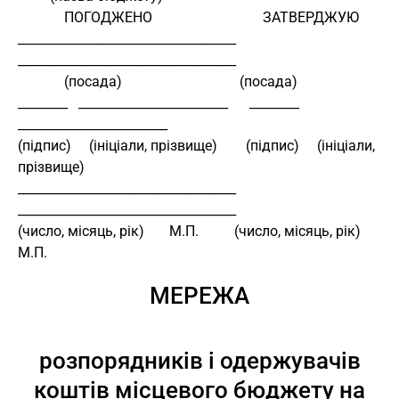
             ПОГОДЖЕНО                               ЗАТВЕРДЖУЮ
___________________________________      
___________________________________ 
             (посада)                                 (посада)
________   ________________________      ________   
________________________
(підпис)     (ініціали, прізвище)        (підпис)     (ініціали, 
прізвище)
___________________________________      
___________________________________
(число, місяць, рік)       М.П.          (число, місяць, рік)       
М.П.
МЕРЕЖА
розпорядників і одержувачів
коштів місцевого бюджету на