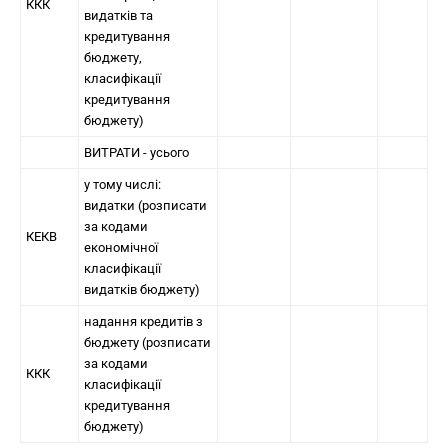
ККК
видатків та
кредитування
бюджету,
класифікації
кредитування
бюджету)
ВИТРАТИ - усього
у тому числі:
видатки (розписати
за кодами
КЕКВ
економічної
класифікації
видатків бюджету)
надання кредитів з
бюджету (розписати
за кодами
ККК
класифікації
кредитування
бюджету)