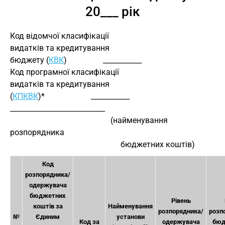
20___ рік
Код відомчої класифікації
видатків та кредитування
бюджету (
КВК
)                  ___________
Код програмної класифікації
видатків та кредитування 
(
КПКВК
)*                       ___________        
___________________________
                                                  (найменування 
розпорядника
                                                       бюджетних коштів)
Код
розпорядника/
одержувача
бюджетних
Рівень
коштів за
Найменування
розпорядника/
розп
№
Єдиним
установи
Код за
одержувача
бюд