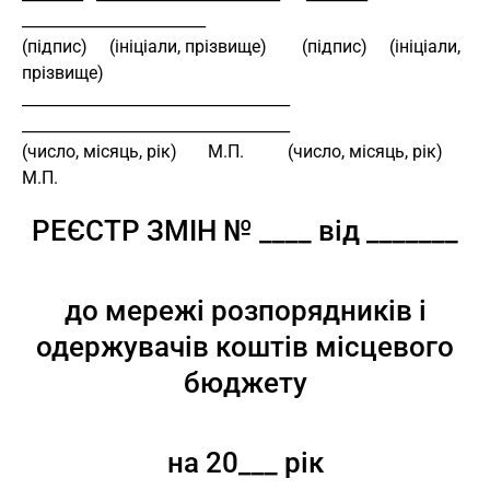
________________________
(підпис)     (ініціали, прізвище)        (підпис)     (ініціали, 
прізвище)
___________________________________      
___________________________________
(число, місяць, рік)       М.П.          (число, місяць, рік)       
М.П.
РЕЄСТР ЗМІН № ____ від _______
до мережі розпорядників і
одержувачів коштів місцевого
бюджету
на 20___ рік