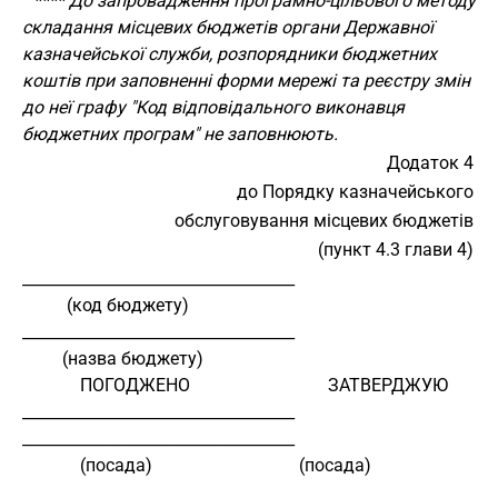
**** До запровадження програмно-цільового методу
складання місцевих бюджетів органи Державної
казначейської служби, розпорядники бюджетних
коштів при заповненні форми мережі та реєстру змін
до неї графу "Код відповідального виконавця
бюджетних програм" не заповнюють.
Додаток 4
до Порядку казначейського
обслуговування місцевих бюджетів
(пункт 4.3 глави 4)
___________________________________
          (код бюджету)
___________________________________
         (назва бюджету)
             ПОГОДЖЕНО                               ЗАТВЕРДЖУЮ
___________________________________      
___________________________________ 
             (посада)                                 (посада)
________   ________________________      ________   