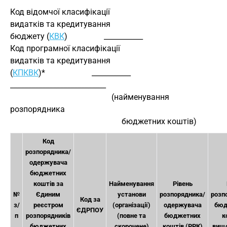
Код відомчої класифікації
видатків та кредитування
бюджету (
КВК
)                  ___________
Код програмної класифікації
видатків та кредитування 
(
КПКВК
)*                       ___________        
___________________________
                                                  (найменування 
розпорядника
                                                       бюджетних коштів)
Код
розпорядника/
одержувача
бюджетних
коштів за
Найменування
Рівень
№
Єдиним
установи
розпорядника/
розп
Код за
з/
реєстром
(організації)
одержувача
бюд
ЄДРПОУ
п
розпорядників
(повне та
бюджетних
к
бюджетних
скорочене)
коштів (РРК)
вищо