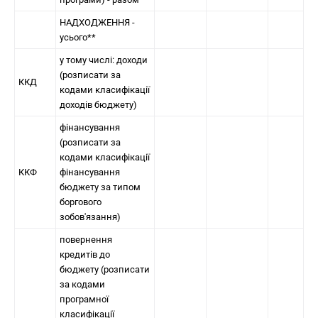
НАДХОДЖЕННЯ -
усього**
у тому числі: доходи
(розписати за
ККД
кодами класифікації
доходів бюджету)
фінансування
(розписати за
кодами класифікації
ККФ
фінансування
бюджету за типом
боргового
зобов'язання)
повернення
кредитів до
бюджету (розписати
за кодами
програмної
класифікації