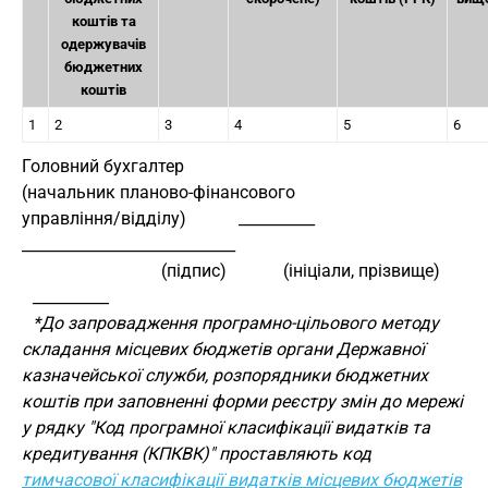
коштів та
одержувачів
бюджетних
коштів
1
2
3
4
5
6
Головний бухгалтер
(начальник планово-фінансового
управління/відділу)            __________        
____________________________
                                (підпис)             (ініціали, прізвище)
__________
*До запровадження програмно-цільового методу
складання місцевих бюджетів органи Державної
казначейської служби, розпорядники бюджетних
коштів при заповненні форми реєстру змін до мережі
у рядку "Код програмної класифікації видатків та
кредитування (КПКВК)" проставляють код
тимчасової класифікації видатків місцевих бюджетів