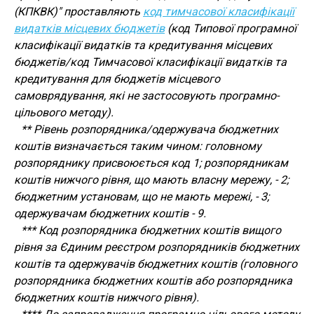
(КПКВК)" проставляють
код тимчасової класифікації
видатків місцевих бюджетів
(код Типової програмної
класифікації видатків та кредитування місцевих
бюджетів/код Тимчасової класифікації видатків та
кредитування для бюджетів місцевого
самоврядування, які не застосовують програмно-
цільового методу).
** Рівень розпорядника/одержувача бюджетних
коштів визначається таким чином: головному
розпоряднику присвоюється код 1; розпорядникам
коштів нижчого рівня, що мають власну мережу, - 2;
бюджетним установам, що не мають мережі, - 3;
одержувачам бюджетних коштів - 9.
*** Код розпорядника бюджетних коштів вищого
рівня за Єдиним реєстром розпорядників бюджетних
коштів та одержувачів бюджетних коштів (головного
розпорядника бюджетних коштів або розпорядника
бюджетних коштів нижчого рівня).