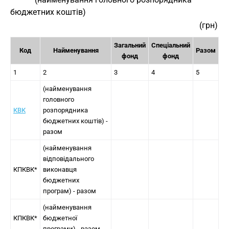
бюджетних коштів)
(грн)
Загальний
Спеціальний
Код
Найменування
Разом
фонд
фонд
1
2
3
4
5
(найменування
головного
КВК
розпорядника
бюджетних коштів) -
разом
(найменування
відповідального
КПКВК*
виконавця
бюджетних
програм) - разом
(найменування
КПКВК*
бюджетної
програми) - разом