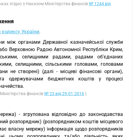
нках згідно з Наказом Міністерства фінансів
№ 1244 від
ження
 кодексу України
.
ини між органами Державної казначейської служби
а/або Верховною Радою Автономної Республіки Крим,
ьськими, селищними радами, радами об'єднаних
кими, селищними, сільськими головами, головами
ни не створені) (далі - місцеві фінансові органи),
 та одержувачами бюджетних коштів у процесі
начейства.
 Міністерства фінансів
№ 23 від 29.01.2016
)
ережа) - згрупована відповідно до законодавства
вний розпорядник) (розпорядником коштів місцевого
 має власну мережу) інформація щодо розпорядників
ані цьому розпоряднику та/або діяльність яких