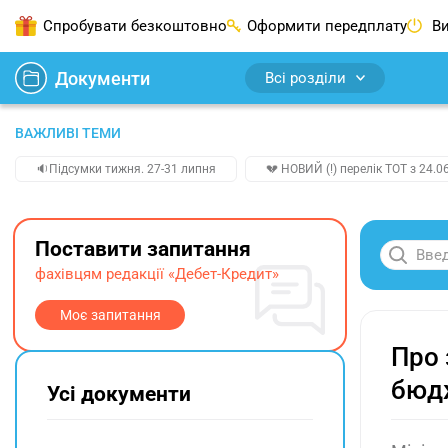
Спробувати безкоштовно
Оформити передплату
Ви
Документи
Всі розділи
ВАЖЛИВІ ТЕМИ
🔉Підсумки тижня. 27-31 липня
💔 НОВИЙ (!) перелік ТОТ з 24.06
Поставити запитання
фахівцям редакції «Дебет-Кредит»
Моє запитання
Про 
бюд
Усі документи