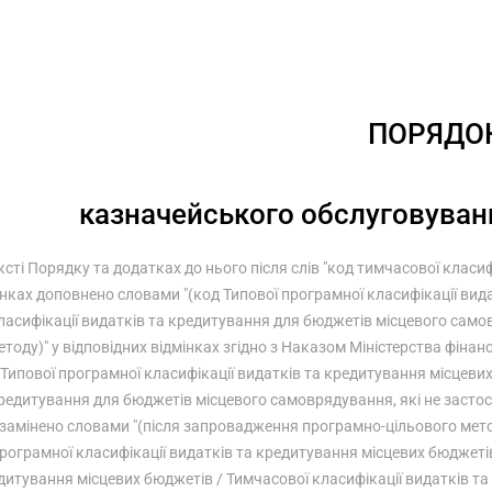
ПОРЯДО
казначейського обслуговуван
ексті Порядку та додатках до нього після слів "код тимчасової класи
інках доповнено словами "(код Типової програмної класифікації ви
ласифікації видатків та кредитування для бюджетів місцевого само
етоду)" у відповідних відмінках згідно з Наказом Міністерства фінан
Типової програмної класифікації видатків та кредитування місцевих
редитування для бюджетів місцевого самоврядування, які не застос
замінено словами "(після запровадження програмно-цільового мето
рограмної класифікації видатків та кредитування місцевих бюджетів
дитування місцевих бюджетів / Тимчасової класифікації видатків т