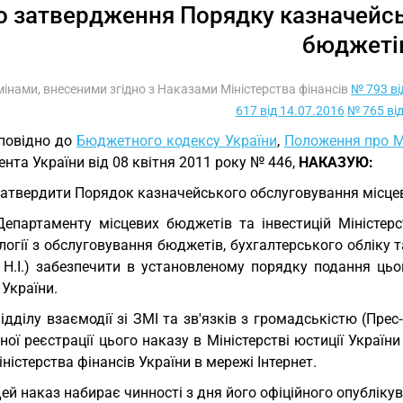
о затвердження Порядку казначейсь
бюджеті
змінами, внесеними згідно з Наказами Міністерства фінансів
№ 793 ві
617 від 14.07.2016
№ 765 від
повідно до
Бюджетного кодексу України
,
Положення про Мі
нта України від 08 квітня 2011 року № 446,
НАКАЗУЮ:
Затвердити Порядок казначейського обслуговування місцев
Департаменту місцевих бюджетів та інвестицій Міністерс
огії з обслуговування бюджетів, бухгалтерського обліку 
 Н.І.) забезпечити в установленому порядку подання цьо
 України.
Відділу взаємодії зі ЗМІ та зв'язків з громадськістю (Пре
ої реєстрації цього наказу в Міністерстві юстиції Украї
іністерства фінансів України в мережі Інтернет.
Цей наказ набирає чинності з дня його офіційного опубліку