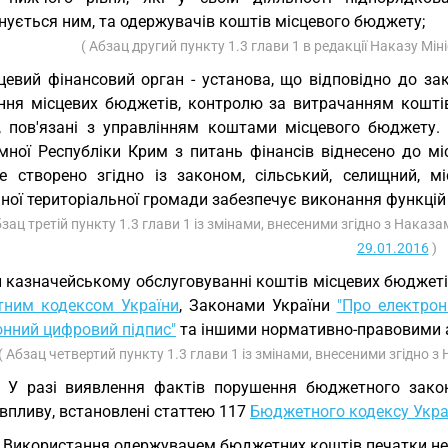
нується ним, та одержувачів коштів місцевого бюджету;
( Абзац другий пункту 1.3 глави 1 в редакції Наказу Мін
цевий фінансовий орган - установа, що відповідно до за
ння місцевих бюджетів, контролю за витрачанням кошті
ї, пов'язані з управлінням коштами місцевого бюджету.
мної Республіки Крим з питань фінансів віднесено до мі
е створено згідно із законом, сільський, селищний, мі
ної територіальної громади забезпечує виконання функцій
бзац третій пункту 1.3 глави 1 із змінами, внесеними згідно з Наказ
29.01.2016
)
 казначейському обслуговуванні коштів місцевих бюджетів 
ним кодексом України
, Законами України
"Про електрон
онний цифровий підпис"
та іншими нормативно-правовими 
( Абзац четвертий пункту 1.3 глави 1 із змінами, внесеними згідно з
. У разі виявлення фактів порушення бюджетного зако
впливу, встановлені статтею 117
Бюджетного кодексу Укра
. Використання одержувачем бюджетних коштів печатки не