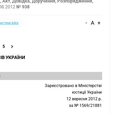
к, Акт, Довідка, Доручення, Розпорядження,
08.2012
№ 938
-
A
+
системі iplex
5
ІВ УКРАЇНИ
8
Зареєстровано в Міністерстві
юстиції України
12 вересня 2012 р.
за № 1569/21881