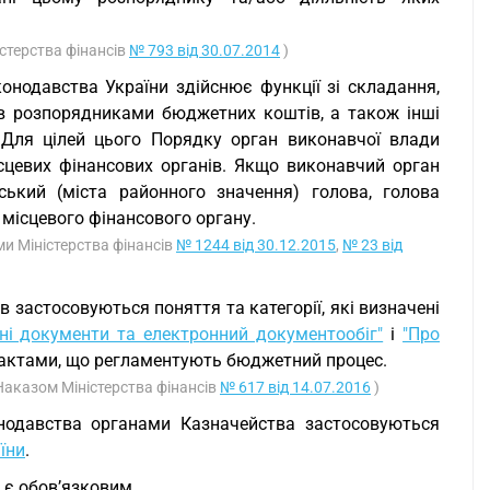
істерства фінансів
№ 793 від 30.07.2014
)
конодавства України здійснює функції зі складання,
в розпорядниками бюджетних коштів, а також інші
 Для цілей цього Порядку орган виконавчої влади
сцевих фінансових органів. Якщо виконавчий орган
ський (міста районного значення) голова, голова
 місцевого фінансового органу.
ами Міністерства фінансів
№ 1244 від 30.12.2015
,
№ 23 від
застосовуються поняття та категорії, які визначені
ні документи та електронний документообіг"
і
"Про
актами, що регламентують бюджетний процес.
 Наказом Міністерства фінансів
№ 617 від 14.07.2016
)
нодавства органами Казначейства застосовуються
їни
.
 є обов’язковим.