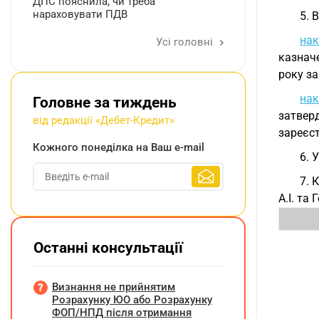
ДПС пояснила, чи треба
нараховувати ПДВ
5. 
на
Усі головні
казначе
року за
нак
Головне за тиждень
затвер
від редакції «Дебет-Кредит»
зареєст
Кожного понеділка на Ваш e-mail
6. 
7. 
А.І. та
Останні консультації
Визнання не прийнятим
Розрахунку ЮО або Розрахунку
ФОП/НПД після отримання