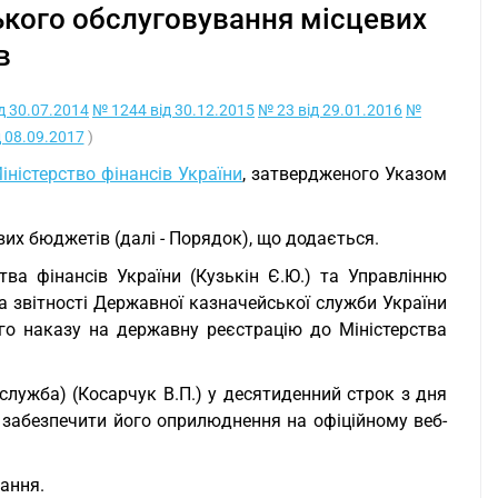
кого обслуговування місцевих
в
д 30.07.2014
№ 1244 від 30.12.2015
№ 23 від 29.01.2016
№
 08.09.2017
)
ністерство фінансів України
, затвердженого Указом
их бюджетів (далі - Порядок), що додається.
тва фінансів України (Кузькін Є.Ю.) та Управлінню
та звітності Державної казначейської служби України
го наказу на державну реєстрацію до Міністерства
с-служба) (Косарчук В.П.) у десятиденний строк з дня
ни забезпечити його оприлюднення на офіційному веб-
вання.