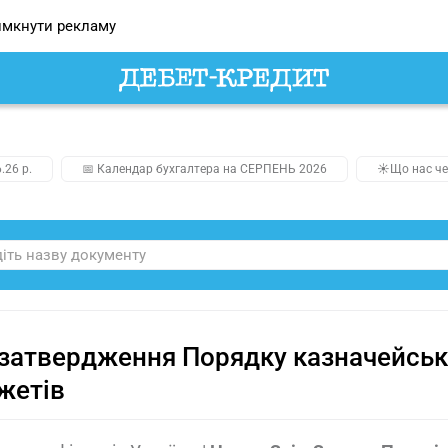
мкнути рекламу
.26 р.
📅 Календар бухгалтера на СЕРПЕНЬ 2026
☀️Що нас че
затвердження Порядку казначейськ
жетів