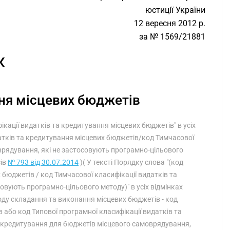
юстиції України
12 вересня 2012 р.
за № 1569/21881
К
ня місцевих бюджетів
фікації видатків та кредитування місцевих бюджетів" в усіх
датків та кредитування місцевих бюджетів/код Тимчасової
врядування, які не застосовують програмно-цільового
сів
№ 793 від 30.07.2014
)( У тексті Порядку слова "(код
 бюджетів / код Тимчасової класифікації видатків та
овують програмно-цільового методу)" в усіх відмінках
ду складання та виконання місцевих бюджетів - код
 або код Типової програмної класифікації видатків та
а кредитування для бюджетів місцевого самоврядування,