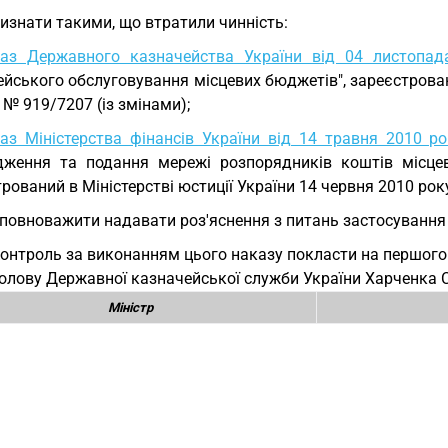
Визнати такими, що втратили чинність:
каз Державного казначейства України від 04 листоп
йського обслуговування місцевих бюджетів", зареєстрован
 № 919/7207 (із змінами);
аз Міністерства фінансів України від 14 травня 2010 
дження та подання мережі розпорядників коштів місцеви
рований в Міністерстві юстиції України 14 червня 2010 рок
Уповноважити надавати роз'яснення з питань застосуванн
Контроль за виконанням цього наказу покласти на першого
 Голову Державної казначейської служби України Харченка С.
Міністр