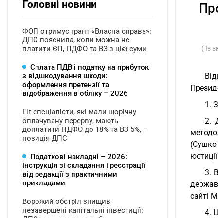
Головні новини
Пр
ФОП отримує грант «Власна справа»:
ДПС пояснила, коли можна не
платити ЄП, ПДФО та ВЗ з цієї суми
( Із 
Сплата ПДВ і податку на прибуток
з відшкодування шкоди:
Від
оформлення претензії та
Президе
відображення в обліку – 2026
1. 
Гіг-спеціалісти, які мали щорічну
оплачувану перерву, мають
2. 
доплатити ПДФО до 18% та ВЗ 5%, –
методол
позиція ДПС
(Сушко
юстиції
Податкові накладні – 2026:
інструкція зі складання і реєстрації
3. 
від редакції з практичними
прикладами
державн
сайті М
Ворожий обстріл знищив
незавершені капітальні інвестиції:
4. 