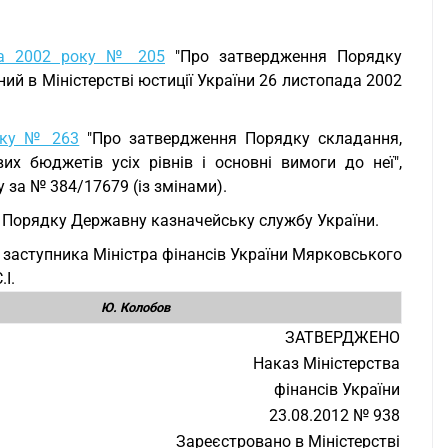
ада 2002 року № 205
"Про затвердження Порядку
ий в Міністерстві юстиції України 26 листопада 2002
року № 263
"Про затвердження Порядку складання,
х бюджетів усіх рівнів і основні вимоги до неї",
у за № 384/17679 (із змінами).
я Порядку Державну казначейську службу України.
 заступника Міністра фінансів України Мярковського
І.
Ю. Колобов
ЗАТВЕРДЖЕНО
Наказ Міністерства
фінансів України
23.08.2012 № 938
Зареєстровано в Міністерстві