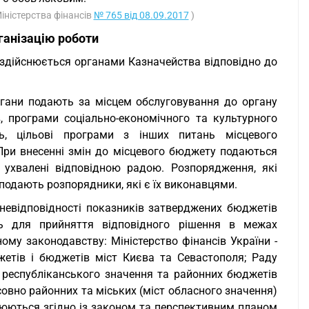
іністерства фінансів
№ 765 від 08.09.2017
)
ганізацію роботи
 здійснюється органами Казначейства відповідно до
ргани подають за місцем обслуговування до органу
 програми соціально-економічного та культурного
иць, цільові програми з інших питань місцевого
При внесенні змін до місцевого бюджету подаються
 ухвалені відповідною радою. Розпорядження, які
подають розпорядники, які є їх виконавцями.
 невідповідності показників затверджених бюджетів
ь для прийняття відповідного рішення в межах
му законодавству: Міністерство фінансів України -
етів і бюджетів міст Києва та Севастополя; Раду
т республіканського значення та районних бюджетів
совно районних та міських (міст обласного значення)
рюються згідно із законом та перспективним планом