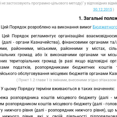
і не застосовують програмно-цільового методу)" у відповідних відмі
30.12.2015
)
1. Загальні поло
. Цей Порядок розроблено на виконання вимог
Бюджетного
. Цей Порядок регламентує організаційні взаємовіднос
и (далі - органи Казначейства), фінансовими органами т
ими, районними, міськими, районними у містах, сіл
ріальних громад або їх виконавчими органами чи місь
аних територіальних громад (в разі якщо відповідні орга
иками податків, розпорядниками бюджетних коштів
ейського обслуговування місцевих бюджетів органами Каз
( Пункт 1.2 глави 1 із змінами, внесеними згідно зНаказом
. У цьому Порядку терміни вживаються в таких значеннях:
ежа розпорядника коштів місцевого бюджету (далі - м
им розпорядником коштів місцевого бюджету (далі - голо
у нижчого рівня (далі - розпорядник нижчого рівня), що
 нижчого рівня, які у своїй діяльності підпорядков