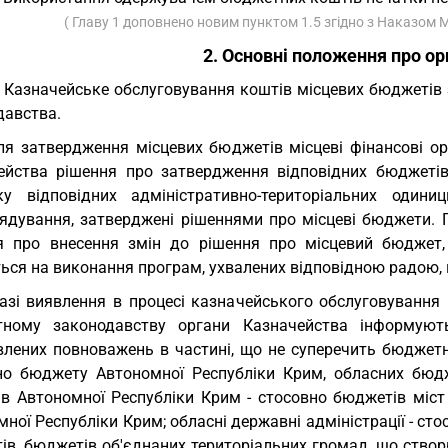
( Главу 1 доповнено новим пунктом 1.5 згідно з Наказом М
2. Основні положення про ор
. Казначейське обслуговування коштів місцевих бюджетів
давства.
ля затвердження місцевих бюджетів місцеві фінансові о
ейства рішення про затвердження відповідних бюджетів,
ку відповідних адміністративно-територіальних один
ядування, затверджені рішеннями про місцеві бюджети. 
я про внесення змін до рішення про місцевий бюджет,
ься на виконання програм, ухвалених відповідною радою, 
азі виявлення в процесі казначейського обслуговування
ному законодавству органи Казначейства інформуют
влених повноважень в частині, що не суперечить бюджетно
но бюджету Автономної Республіки Крим, обласних бюдж
рів Автономної Республіки Крим - стосовно бюджетів міс
ної Республіки Крим; обласні державні адміністрації - сто
ів, бюджетів об'єднаних територіальних громад, що ство