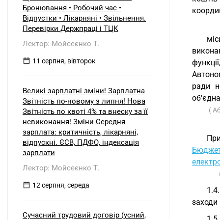
Бронювання • Робочий час •
коорди
Відпустки • Лікарняні • Звільнення.
Перевірки Держпраці і ТЦК
міс
Лектор: Мойсеєнко Т.
викона
11 серпня, вівторок
функці
Автоно
ради н
Великі зарплатні зміни! Зарплатна
об'єдна
Звітність по-новому з липня! Нова
( А
Звітність по квоті 4% та внеску за її
невиконання! Зміни Середня
зарплата: критичність, лікарняні,
При
відпускні. ЄСВ, ПДФО, індексація
Бюджет
зарплати
електр
Лектор: Мойсеєнко Т.
12 серпня, середа
1.4
заходи 
Сучасний трудовий договір (усний,
1.5