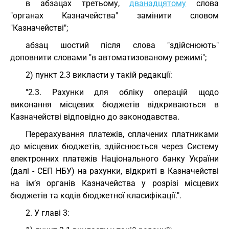
в абзацах третьому,
дванадцятому
слова
"органах Казначейства" замінити словом
"Казначействі";
абзац шостий після слова "здійснюють"
доповнити словами "в автоматизованому режимі";
2) пункт 2.3 викласти у такій редакції:
"2.3. Рахунки для обліку операцій щодо
виконання місцевих бюджетів відкриваються в
Казначействі відповідно до законодавства.
Перерахування платежів, сплачених платниками
до місцевих бюджетів, здійснюється через Систему
електронних платежів Національного банку України
(далі - СЕП НБУ) на рахунки, відкриті в Казначействі
на ім’я органів Казначейства у розрізі місцевих
бюджетів та кодів бюджетної класифікації.".
2. У главі 3: