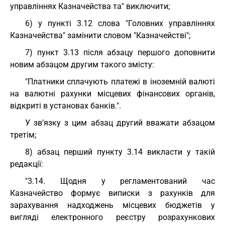
управліннях Казначейства та" виключити;
6) у пункті 3.12 слова "Головних управліннях
Казначейства" замінити словом "Казначействі";
7) пункт 3.13 після абзацу першого доповнити
новим абзацом другим такого змісту:
"Платники сплачують платежі в іноземній валюті
на валютні рахунки місцевих фінансових органів,
відкриті в установах банків.".
У зв’язку з цим абзац другий вважати абзацом
третім;
8) абзац перший пункту 3.14 викласти у такій
редакції:
"3.14. Щодня у регламентований час
Казначейство формує виписки з рахунків для
зарахування надходжень місцевих бюджетів у
вигляді електронного реєстру розрахункових