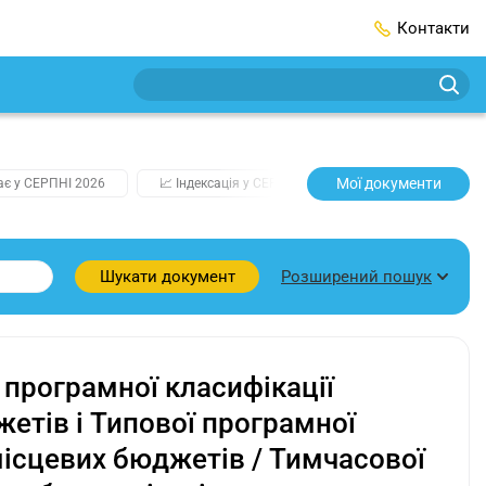
Контакти
Мої документи
ає у СЕРПНІ 2026
📈 Індексація у СЕРПНІ
2️⃣0️⃣2️⃣7️⃣ Усі ключо
Розширений пошук
Шукати документ
програмної класифікації
етів і Типової програмної
місцевих бюджетів / Тимчасової