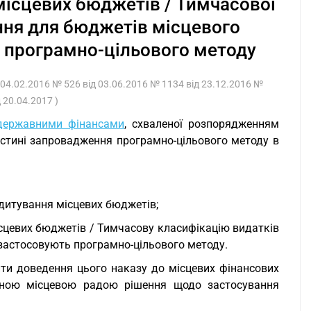
 місцевих бюджетів / Тимчасової
ання для бюджетів місцевого
ь програмно-цільового методу
д 04.02.2016 № 526 від 03.06.2016 № 1134 від 23.12.2016 №
 20.04.2017 )
 державними фінансами
, схваленої розпорядженням
частині запровадження програмно-цільового методу в
едитування місцевих бюджетів;
сцевих бюджетів / Тимчасову класифікацію видатків
 застосовують програмно-цільового методу.
ити доведення цього наказу до місцевих фінансових
ідною місцевою радою рішення щодо застосування