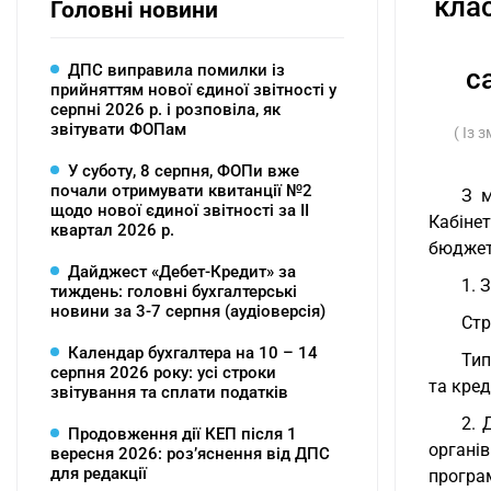
кла
Головні новини
ДПС виправила помилки із
с
прийняттям нової єдиної звітності у
серпні 2026 р. і розповіла, як
звітувати ФОПам
( Із 
У суботу, 8 серпня, ФОПи вже
почали отримувати квитанції №2
З м
щодо нової єдиної звітності за ІІ
Кабінет
квартал 2026 р.
бюджет
Дайджест «Дебет-Кредит» за
1. 
тиждень: головні бухгалтерські
новини за 3-7 серпня (аудіоверсія)
Стр
Календар бухгалтера на 10 – 14
Тип
серпня 2026 року: усі строки
та кре
звітування та сплати податків
2. 
Продовження дії КЕП після 1
органі
вересня 2026: розʼяснення від ДПС
для редакції
програ