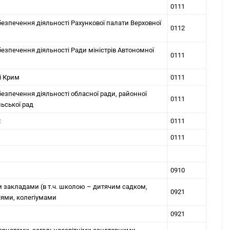
0111
безпечення діяльності Рахункової палати Верховної
0112
безпечення діяльності Ради міністрів Автономної
0111
ці Крим
0111
безпечення діяльності обласної ради, районної
0111
ільської рад
х
0111
0111
0910
и закладами (в т.ч. школою – дитячим садком,
0921
іями, колегіумами
0921