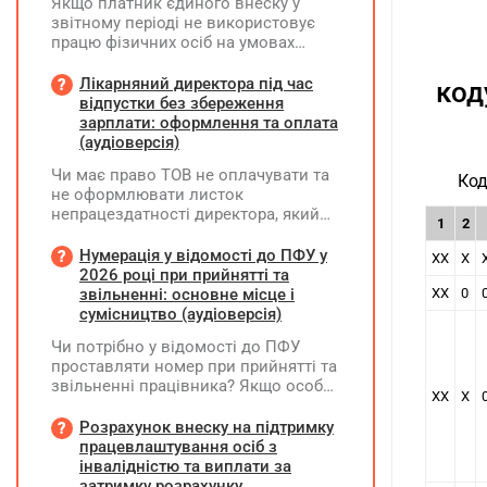
Якщо платник єдиного внеску у
звітному періоді не використовує
працю фізичних осіб на умовах
трудового договору (контракту) або
на інших умовах, передбачених
Лікарняний директора під час
код
законодавством, Додаток Д1/
відпустки без збереження
Додаток ФІЗ-Д1 за відповідний
зарплати: оформлення та оплата
період не подається
(аудіоверсія)
Чи має право ТОВ не оплачувати та
Код
не оформлювати листок
непрацездатності директора, який
1
2
перебуває у відпустці без
збереження заробітної плати під час
Нумерація у відомості до ПФУ у
ХХ
Х
призупинення діяльності
2026 році при прийнятті та
підприємства?
звільненні: основне місце і
ХХ
0
сумісництво (аудіоверсія)
Чи потрібно у відомості до ПФУ
проставляти номер при прийнятті та
звільненні працівника? Якщо особа
ХХ
Х
одночасно працювала за основним
місцем роботи та за сумісництвом,
Розрахунок внеску на підтримку
чи рахується це як два роботодавці?
працевлаштування осіб з
інвалідністю та виплати за
затримку розрахунку