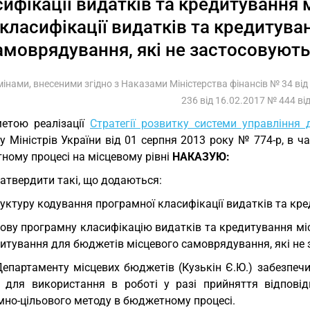
сифікації видатків та кредитування
класифікації видатків та кредитув
амоврядування, які не застосовуют
змінами, внесеними згідно з Наказами Міністерства фінансів № 34 ві
236 від 16.02.2017 № 444 від
етою реалізації
Стратегії розвитку системи управління
у Міністрів України від 01 серпня 2013 року № 774-р, в 
ному процесі на місцевому рівні
НАКАЗУЮ:
Зaтвеpдити такі, що додаються:
уктуру кодування програмної класифікації видатків та кр
ову програмну класифікацію видатків та кредитування мі
дитування для бюджетів місцевого самоврядування, які не
Департаменту місцевих бюджетів (Кузькін Є.Ю.) забезпеч
в для використання в роботі у разі прийняття відпов
мно-цільового методу в бюджетному процесі.