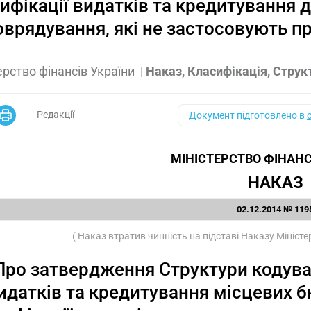
ифікації видатків та кредитування 
врядування, які не застосовують п
ерство фінансів України
|
Наказ, Класифікація, Струк
Редакції
Документ підготовлено в
МІНІСТЕРСТВО ФІНАНС
НАКАЗ
02.12.2014 № 119
( Наказ втратив чинність на підставі Наказу Мініст
Про затвердження Структури кодува
идатків та кредитування місцевих б