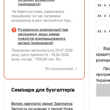
(аудіоверсія)
ХХ
Х
Чи береться сума, нарахована
працівнику за час затримки
ХХ
Х
розрахунку в разі звільнення при
обчсиленні середньомісячної
заробітної плати (винагороди), для
Розрахунок компенсації при
ХХ
Х
розрахунку внеску на підтримку
звільненні, якщо немає
працевлаштування осіб з
повністю відпрацьованого
інвалідністю?
місяця (аудіоверсія)
Від
Працівник звільняється 29.07.2026
кредит
року, дата прийняття - 18.06.2026
року, оклад - 7500,00 грн. Як
розпор
розрахувати компенсацію трьох
невикористаних днів відпустки при
Про
Усі консультації
звільненні?
програ
України
Семінари для бухгалтерів
Великі зарплатні зміни! Зарплатна
Звітність по-новому з липня! Нова