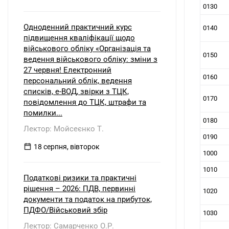
0130
Одноденний практичний курс
0140
підвищення кваліфікації щодо
військового обліку «Організація та
0150
ведення військового обліку: зміни з
27 червня! Електронний
0160
персональний облік, ведення
списків, е-ВОД, звірки з ТЦК,
0170
повідомлення до ТЦК, штрафи та
помилки...
0180
Лектор: Мойсеєнко Т.
0190
18 серпня, вівторок
1000
1010
Податкові ризики та практичні
рішення – 2026: ПДВ, первинні
1020
документи та податок на прибуток,
ПДФО/Військовий збір
1030
Лектор: Самарченко О.Р.