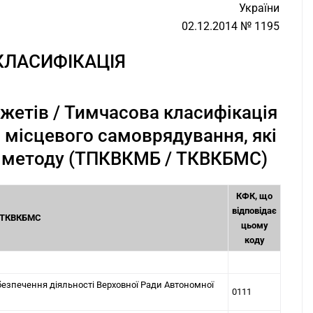
України
02.12.2014 № 1195
КЛАСИФІКАЦІЯ
жетів / Тимчасова класифікація
 місцевого самоврядування, які
о методу (ТПКВКМБ / ТКВКБМС)
КФК, що
відповідає
/ ТКВКБМС
цьому
коду
абезпечення діяльності Верховної Ради Автономної
0111