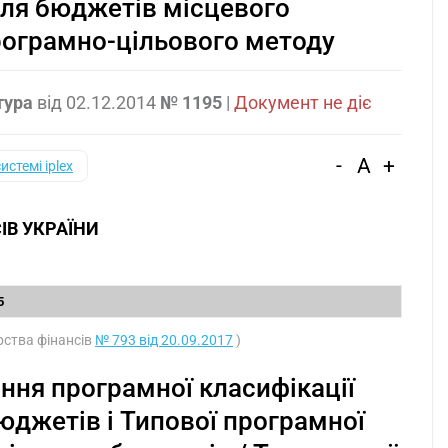
для бюджетів місцевого
рограмно-цільового методу
тура
від
02.12.2014
№ 1195
|
Документ не діє
-
A
+
системі iplex
ІВ УКРАЇНИ
5
ерства фінансів
№ 793 від 20.09.2017
)
ння програмної класифікації
юджетів і Типової програмної