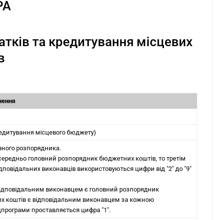
РА
атків та кредитування місцевих
в
нення
редитування місцевого бюджету)
вного розпорядника.
ередньо головний розпорядник бюджетних коштів, то третім
дповідальних виконавців використовуються цифри від "2" до "9"
відповідальним виконавцем є головний розпорядник
х коштів є відповідальним виконавцем за кожною
ідпрограми проставляється цифра "1".