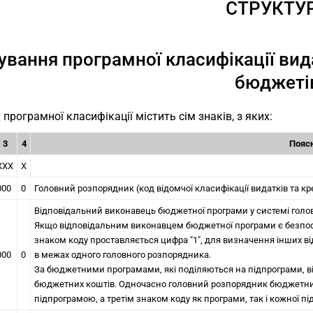
СТРУКТУ
ування програмної класифікації вид
бюджеті
 програмної класифікації містить сім знаків, з яких:
3
4
Пояс
ХХХ
Х
000
0
Головний розпорядник (код відомчої класифікації видатків та к
Відповідальний виконавець бюджетної програми у системі голо
Якщо відповідальним виконавцем бюджетної програми є безпос
знаком коду проставляється цифра "1", для визначення інших ві
000
0
в межах одного головного розпорядника.
За бюджетними програмами, які поділяються на підпрограми, 
бюджетних коштів. Одночасно головний розпорядник бюджетни
підпрограмою, а третім знаком коду як програми, так і кожної п