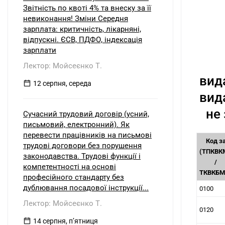
Звітність по квоті 4% та внеску за її
невиконання! Зміни Середня
зарплата: критичність, лікарняні,
відпускні. ЄСВ, ПДФО, індексація
зарплати
Лектор: Мойсеєнко Т.
вид
12 серпня, середа
вид
не
Сучасний трудовий договір (усний,
письмовий, електронний). Як
перевести працівників на письмові
Код з
трудові договори без порушення
(ТПКВК
законодавства. Трудові функції і
/
компетентності на основі
ТКВКБМ
професійного стандарту без
дублювання посадової інструкції...
0100
Лектор: Мойсеєнко Т.
0120
14 серпня, пʼятниця