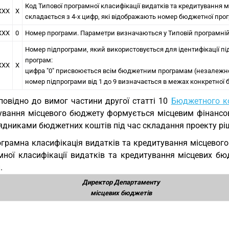
Код Типової програмної класифікації видатків та кредитування 
ХХХ
Х
складається з 4-х цифр, які відображають номер бюджетної про
ХХХ
0
Номер програми. Параметри визначаються у Типовій програмній 
Номер підпрограми, який використовується для ідентифікації п
програм:
ХХХ
Х
цифра "0" присвоюється всім бюджетним програмам (незалежно в
номер підпрограми від 1 до 9 визначається в межах конкретної б
повідно до вимог частини другої статті 10
Бюджетного ко
ування місцевого бюджету формується місцевим фінансо
ядниками бюджетних коштів під час складання проекту рі
грамна класифікація видатків та кредитування місцевог
мної класифікації видатків та кредитування місцевих бю
.
Директор Департаменту
місцевих бюджетів