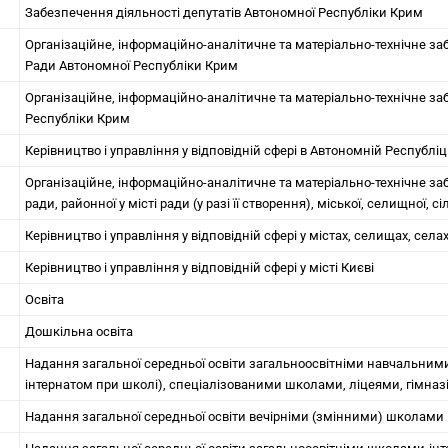
Забезпечення діяльності депутатів Автономної Республіки Крим
Організаційне, інформаційно-аналітичне та матеріально-технічне за
Ради Автономної Республіки Крим
Організаційне, інформаційно-аналітичне та матеріально-технічне за
Республіки Крим
Керівництво і управління у відповідній сфері в Автономній Республі
Організаційне, інформаційно-аналітичне та матеріально-технічне за
ради, районної у місті ради (у разі її створення), міської, селищної, с
Керівництво і управління у відповідній сфері у містах, селищах, села
Керівництво і управління у відповідній сфері у місті Києві
Освіта
Дошкільна освiта
Надання загальної середньої освіти загальноосвітніми навчальним
інтернатом при школі), спеціалізованими школами, ліцеями, гімназ
Надання загальної середньої освіти вечiрнiми (змінними) школами