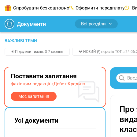
Спробувати безкоштовно
Оформити передплату
Ви
Документи
Всі розділи
ВАЖЛИВІ ТЕМИ
🔉Підсумки тижня. 3-7 серпня
💔 НОВИЙ (!) перелік ТОТ з 24.06.
Поставити запитання
фахівцям редакції «Дебет-Кредит»
Моє запитання
Про 
вида
Усі документи
клас