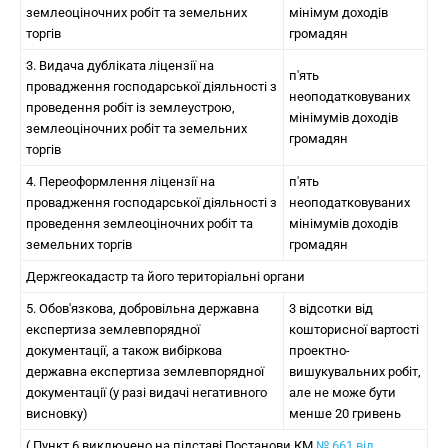
землеоціночних робіт та земельних
мінімум доходів
торгів
громадян
3. Видача дубліката ліцензії на
п'ять
провадження господарської діяльності з
неоподатковуваних
проведення робіт із землеустрою,
мінімумів доходів
землеоціночних робіт та земельних
громадян
торгів
4. Переоформлення ліцензії на
п'ять
провадження господарської діяльності з
неоподатковуваних
проведення землеоціночних робіт та
мінімумів доходів
земельних торгів
громадян
Держгеокадастр та його територіальні органи
5. Обов'язкова, добровільна державна
3 відсотки від
експертиза землевпорядної
кошторисної вартості
документації, а також вибіркова
проектно-
державна експертиза землевпорядної
вишукувальних робіт,
документації (у разі видачі негативного
але не може бути
висновку)
менше 20 гривень
( Пункт 6 виключено на підставі Постанови КМ
№ 661 від