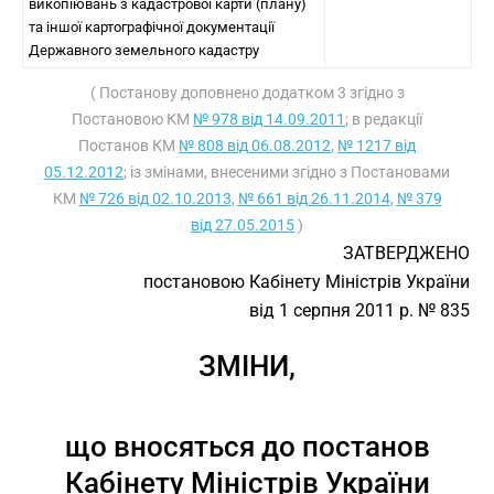
викопіювань з кадастрової карти (плану)
та іншої картографічної документації
Державного земельного кадастру
( Постанову доповнено додатком 3 згідно з
Постановою КМ
№ 978 від 14.09.2011
; в редакції
Постанов КМ
№ 808 від 06.08.2012
,
№ 1217 від
05.12.2012
; із змінами, внесеними згідно з Постановами
КМ
№ 726 від 02.10.2013
,
№ 661 від 26.11.2014
,
№ 379
від 27.05.2015
)
ЗАТВЕРДЖЕНО
постановою Кабінету Міністрів України
від 1 серпня 2011 р. № 835
ЗМІНИ,
що вносяться до постанов
Кабінету Міністрів України