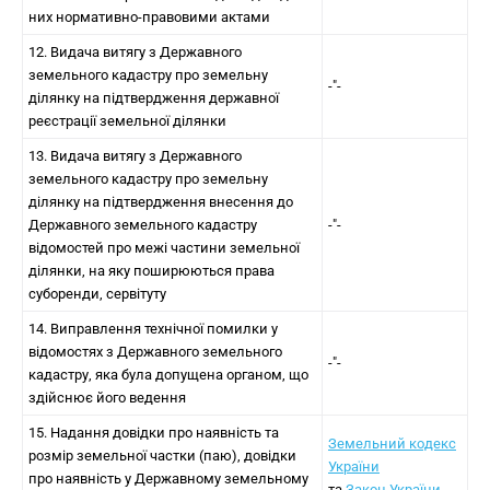
них нормативно-правовими актами
12. Видача витягу з Державного
земельного кадастру про земельну
-"-
ділянку на підтвердження державної
реєстрації земельної ділянки
13. Видача витягу з Державного
земельного кадастру про земельну
ділянку на підтвердження внесення до
Державного земельного кадастру
-"-
відомостей про межі частини земельної
ділянки, на яку поширюються права
суборенди, сервітуту
14. Виправлення технічної помилки у
відомостях з Державного земельного
-"-
кадастру, яка була допущена органом, що
здійснює його ведення
15. Надання довідки про наявність та
Земельний кодекс
розмір земельної частки (паю), довідки
України
про наявність у Державному земельному
та
Закон України