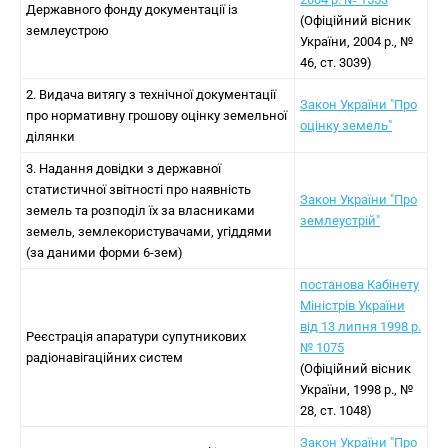
Державного фонду документації із
(Офіційний вісник
землеустрою
України, 2004 р., №
46, ст. 3039)
2. Видача витягу з технічної документації
Закон України "Про
про нормативну грошову оцінку земельної
оцінку земель"
ділянки
3. Надання довідки з державної
статистичної звітності про наявність
Закон України "Про
земель та розподіл їх за власниками
землеустрій"
земель, землекористувачами, угіддями
(за даними форми 6-зем)
постанова Кабінету
Міністрів України
від 13 липня 1998 р.
Реєстрація апаратури супутникових
№ 1075
радіонавігаційних систем
(Офіційний вісник
України, 1998 р., №
28, ст. 1048)
Закон України "Про