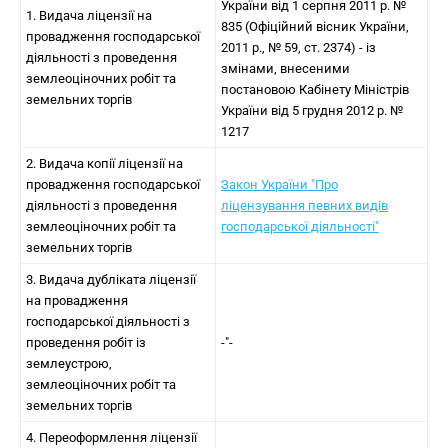
України від 1 серпня 2011 р. №
1. Видача ліцензії на
835 (Офіційний вісник України,
провадження господарської
2011 р., № 59, ст. 2374) - із
діяльності з проведення
змінами, внесеними
землеоціночних робіт та
постановою Кабінету Міністрів
земельних торгів
України від 5 грудня 2012 р. №
1217
2. Видача копії ліцензії на
провадження господарської
Закон України "Про
діяльності з проведення
ліцензування певних видів
землеоціночних робіт та
господарської діяльності"
земельних торгів
3. Видача дубліката ліцензії
на провадження
господарської діяльності з
проведення робіт із
-"-
землеустрою,
землеоціночних робіт та
земельних торгів
4. Переоформлення ліцензії