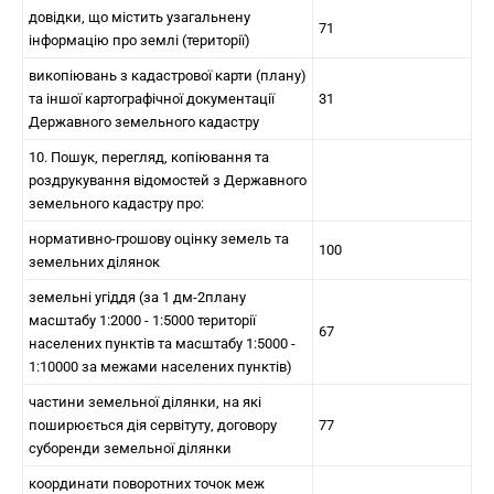
довідки, що містить узагальнену
71
інформацію про землі (території)
викопіювань з кадастрової карти (плану)
та іншої картографічної документації
31
Державного земельного кадастру
10. Пошук, перегляд, копіювання та
роздрукування відомостей з Державного
земельного кадастру про:
нормативно-грошову оцінку земель та
100
земельних ділянок
земельні угіддя (за 1 дм-2плану
масштабу 1:2000 - 1:5000 території
67
населених пунктів та масштабу 1:5000 -
1:10000 за межами населених пунктів)
частини земельної ділянки, на які
поширюється дія сервітуту, договору
77
суборенди земельної ділянки
координати поворотних точок меж