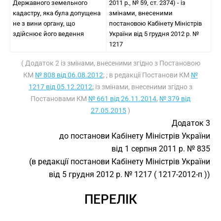
Державного земельного
2011 р., № 59, ст. 2374) - із
кадастру, яка була допущена
змінами, внесеними
не з вини органу, що
постановою Кабінету Міністрів
здійснює його ведення
України від 5 грудня 2012 р. №
1217
( Додаток 2 із змінами, внесеними згідно з Постановою
КМ
№ 808 від 06.08.2012
; ; в редакції Постанови КМ
№
1217 від 05.12.2012
; із змінами, внесеними згідно з
Постановами КМ
№ 661 від 26.11.2014
,
№ 379 від
27.05.2015
)
Додаток 3
до постанови Кабінету Міністрів України
від 1 серпня 2011 р. № 835
(в редакції постанови Кабінету Міністрів України
від 5 грудня 2012 р. № 1217 ( 1217-2012-п ))
ПЕРЕЛІК