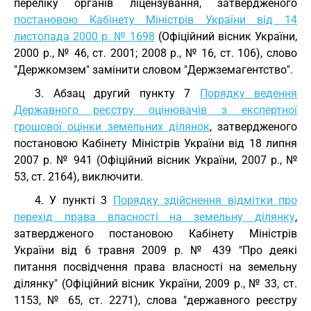
переліку органів ліцензування, затвердженого
постановою Кабінету Міністрів України від 14
листопада 2000 р. № 1698
(Офіційний вісник України,
2000 р., № 46, ст. 2001; 2008 р., № 16, ст. 106), слово
"Держкомзем" замінити словом "Держземагентство".
3. Абзац другий пункту 7
Порядку ведення
Державного реєстру оцінювачів з експертної
грошової оцінки земельних ділянок
, затвердженого
постановою Кабінету Міністрів України від 18 липня
2007 р. № 941 (Офіційний вісник України, 2007 р., №
53, ст. 2164), виключити.
4. У пункті 3
Порядку здійснення відмітки про
перехід права власності на земельну ділянку
,
затвердженого постановою Кабінету Міністрів
України від 6 травня 2009 р. № 439 "Про деякі
питання посвідчення права власності на земельну
ділянку" (Офіційний вісник України, 2009 р., № 33, ст.
1153, № 65, ст. 2271), слова "державного реєстру