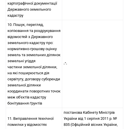
картографічної документації
Державного земельного
кадастру
10. Пошук, перегляд,
копіювання та роздрукування
відомостей з Державного
земельного кадастру про:
нормативно-грошову оцінку
земель та земельних ділянок
земельні угіддя
-"-
частини земельної ділянки,
на які поширюється дія
сервітуту, договору суборенди
земельної ділянки
координати поворотних точок
меж об'єктів кадастру
бонітування ґрунтів
постанова Кабінету Міністрів
11. Виправлення технічної
України від 1 серпня 2011 р. №
помилки у відомостях
835 (Офіційний вісник України,