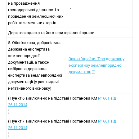
на провадження
господарської діяльності з
-"-
проведення землеоціночних
робіт та земельних торгів
Держгеокадастр та його територіальні органи
5. Обов'язкова, добровільна
державна експертиза
землевпорядної
Закон України "Про державну
документації, а також
експертизу землевпорядної
вибіркова державна
документації"
експертиза землевпорядної
документації (у разі видачі
негативного висновку)
( Пункт 6 виключено на підставі Постанови КМ
№ 661 від
26.11.2014
)
( Пункт 7 виключено на підставі Постанови КМ
№ 661 від
26.11.2014
)