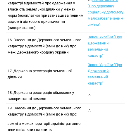
кадастрі відомостей про одержання у
"Про державну
власність земельної ділянки у межах
соціальну допомогу
норм безоплатної приватизації за певним
малозабезпеченим
видом її цільового призначення
сім'ям"
(використання)
Закон України "Про
16. Внесення до Державного земельного
Державний
кадастру відомостей (змін до них) про
земельний
межі державного кордону України
кадастр"
Закон України "Про
17. Державна реєстрація земельної
Державний
ділянки
земельний
кадастр"
18. Державна реєстрація обмежень у
-"-
використанні земель
19. Внесення до Державного земельного
-"-
кадастру відомостей (змін до них) про:
землі в межах території адміністративно-
територіальних одиниць