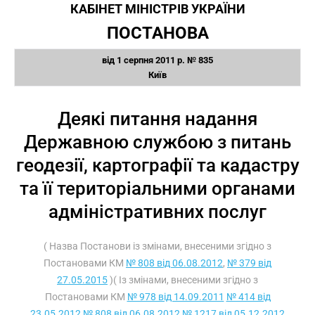
КАБІНЕТ МІНІСТРІВ УКРАЇНИ
ПОСТАНОВА
від 1 серпня 2011 р. № 835
Київ
Деякі питання надання
Державною службою з питань
геодезії, картографії та кадастру
та її територіальними органами
адміністративних послуг
( Назва Постанови із змінами, внесеними згідно з
Постановами КМ
№ 808 від 06.08.2012
,
№ 379 від
27.05.2015
)( Із змінами, внесеними згідно з
Постановами КМ
№ 978 від 14.09.2011
№ 414 від
23.05.2012
№ 808 від 06.08.2012
№ 1217 від 05.12.2012