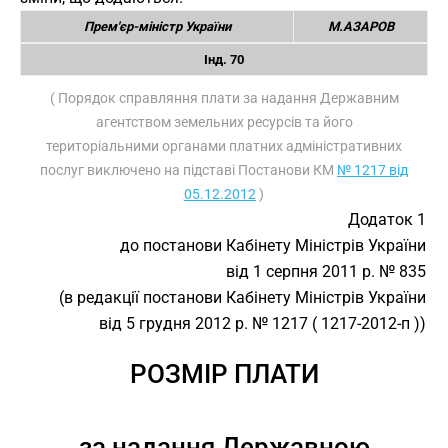
Прем'єр-міністр України
М.АЗАРОВ
Інд. 70
( Порядок справляння плати за надання Державним
агентством земельних ресурсів та його
територіальними органами платних адміністративних
послуг виключено на підставі Постанови КМ
№ 1217 від
05.12.2012
)
Додаток 1
до постанови Кабінету Міністрів України
від 1 серпня 2011 р. № 835
(в редакції постанови Кабінету Міністрів України
від 5 грудня 2012 р. № 1217 ( 1217-2012-п ))
РОЗМІР ПЛАТИ
за надання Державною