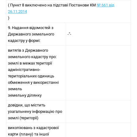
( Пункт 8 виключено на підставі Постанови КМ
№ 661 від
26.11.2014
)
9. Надання відомостей з
Державного земельного
-"-
кадастру у формі:
витягів з Державного
земельного кадастру про:
землі в межах території
адміністративно-
територіальних одиниць
обмеження у використанні
земель
земельну ділянку
довідки, що містить
узагальнену інформацію про
землі (території)
викопіювань з кадастрової
карти (плану) та іншої