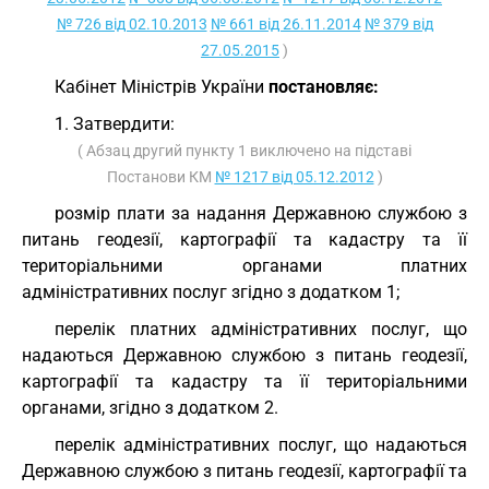
№ 726 від 02.10.2013
№ 661 від 26.11.2014
№ 379 від
27.05.2015
)
Кабінет Міністрів України
постановляє:
1. Затвердити:
( Абзац другий пункту 1 виключено на підставі
Постанови КМ
№ 1217 від 05.12.2012
)
розмір плати за надання Державною службою з
питань геодезії, картографії та кадастру та її
територіальними органами платних
адміністративних послуг згідно з додатком 1;
перелік платних адміністративних послуг, що
надаються Державною службою з питань геодезії,
картографії та кадастру та її територіальними
органами, згідно з додатком 2.
перелік адміністративних послуг, що надаються
Державною службою з питань геодезії, картографії та