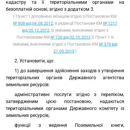
кадастру та її територіальними органами на
безоплатній основі, згідно з додатком 3.
( Пункт 1 доповнено абзацом згідно з Постановою КМ
№ 808 від 06.08.2012
; в редакції Постанови КМ
№ 1217
від 05.12.2012
; із змінами, внесеними згідно з
Постановами КМ
№ 726 від 02.10.2013
)( Пункт 1 із
змінами, внесеними згідно з Постановою КМ
№ 379 від
27.05.2015
)
2. Установити, що:
1) до завершення здійснення заходів з утворення
територіальних органів Державного агентства
земельних ресурсів:
адміністративні послуги згідно з переліком,
затвердженим цією постановою, надаються
територіальними органами Державного комітету із
земельних ресурсів;
функції з ведення Поземельної книги,