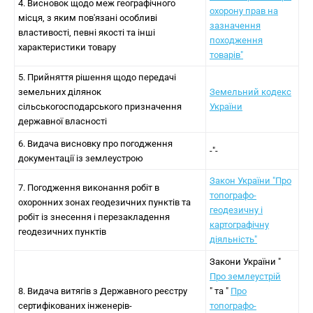
4. Висновок щодо меж географічного
охорону прав на
місця, з яким пов'язані особливі
зазначення
властивості, певні якості та інші
походження
характеристики товару
товарів"
5. Прийняття рішення щодо передачі
земельних ділянок
Земельний кодекс
сільськогосподарського призначення
України
державної власності
6. Видача висновку про погодження
-"-
документації із землеустрою
Закон України "Про
7. Погодження виконання робіт в
топографо-
охоронних зонах геодезичних пунктів та
геодезичну і
робіт із знесення і перезакладення
картографічну
геодезичних пунктів
діяльність"
Закони України "
Про землеустрій
8. Видача витягів з Державного реєстру
" та "
Про
сертифікованих інженерів-
топографо-