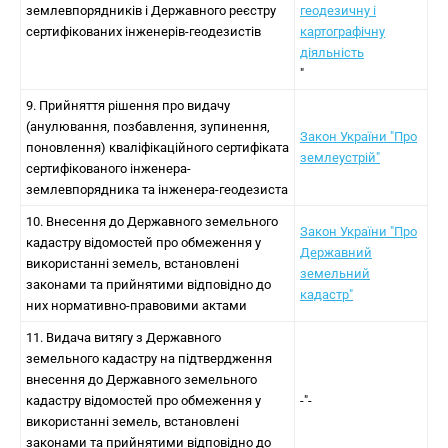
землевпорядників і Державного реєстру
геодезичну і
сертифікованих інженерів-геодезистів
картографічну
діяльність
"
9. Прийняття рішення про видачу
(анулювання, позбавлення, зупинення,
Закон України "Про
поновлення) кваліфікаційного сертифіката
землеустрій"
сертифікованого інженера-
землевпорядника та інженера-геодезиста
10. Внесення до Державного земельного
Закон України "Про
кадастру відомостей про обмеження у
Державний
використанні земель, встановлені
земельний
законами та прийнятими відповідно до
кадастр"
них нормативно-правовими актами
11. Видача витягу з Державного
земельного кадастру на підтвердження
внесення до Державного земельного
кадастру відомостей про обмеження у
-"-
використанні земель, встановлені
законами та прийнятими відповідно до