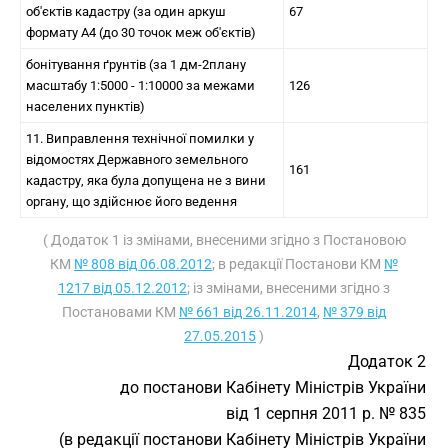
об'єктів кадастру (за один аркуш
67
формату А4 (до 30 точок меж об'єктів)
бонітування ґрунтів (за 1 дм-2плану
масштабу 1:5000 - 1:10000 за межами
126
населених пунктів)
11. Виправлення технічної помилки у
відомостях Державного земельного
161
кадастру, яка була допущена не з вини
органу, що здійснює його ведення
( Додаток 1 із змінами, внесеними згідно з Постановою
КМ
№ 808 від 06.08.2012
; в редакції Постанови КМ
№
1217 від 05.12.2012
; із змінами, внесеними згідно з
Постановами КМ
№ 661 від 26.11.2014
,
№ 379 від
27.05.2015
)
Додаток 2
до постанови Кабінету Міністрів України
від 1 серпня 2011 р. № 835
(в редакції постанови Кабінету Міністрів України