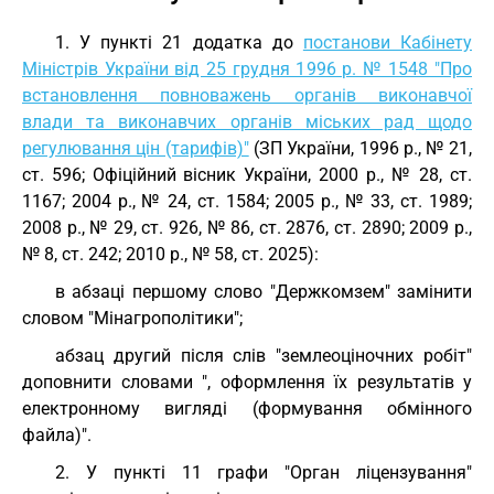
1. У пункті 21 додатка до
постанови Кабінету
Міністрів України від 25 грудня 1996 р. № 1548 "Про
встановлення повноважень органів виконавчої
влади та виконавчих органів міських рад щодо
регулювання цін (тарифів)"
(ЗП України, 1996 р., № 21,
ст. 596; Офіційний вісник України, 2000 р., № 28, ст.
1167; 2004 р., № 24, ст. 1584; 2005 р., № 33, ст. 1989;
2008 р., № 29, ст. 926, № 86, ст. 2876, ст. 2890; 2009 р.,
№ 8, ст. 242; 2010 р., № 58, ст. 2025):
в абзаці першому слово "Держкомзем" замінити
словом "Мінагрополітики";
абзац другий після слів "землеоціночних робіт"
доповнити словами ", оформлення їх результатів у
електронному вигляді (формування обмінного
файла)".
2. У пункті 11 графи "Орган ліцензування"