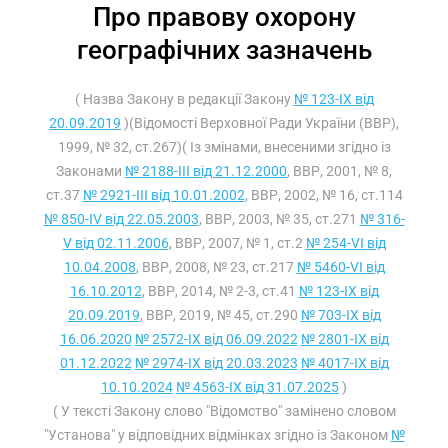
Про правову охорону
географічних зазначень
( Назва Закону в редакції Закону
№ 123-IX від
20.09.2019
)(Відомості Верховної Ради України (ВВР),
1999, № 32, ст.267)( Із змінами, внесеними згідно із
Законами
№ 2188-III від 21.12.2000
, ВВР, 2001, № 8,
ст.37
№ 2921-III від 10.01.2002
, ВВР, 2002, № 16, ст.114
№ 850-IV від 22.05.2003
, ВВР, 2003, № 35, ст.271
№ 316-
V від 02.11.2006
, ВВР, 2007, № 1, ст.2
№ 254-VI від
10.04.2008
, ВВР, 2008, № 23, ст.217
№ 5460-VI від
16.10.2012
, ВВР, 2014, № 2-3, ст.41
№ 123-IX від
20.09.2019
, ВВР, 2019, № 45, ст.290
№ 703-IX від
16.06.2020
№ 2572-IX від 06.09.2022
№ 2801-IX від
01.12.2022
№ 2974-IX від 20.03.2023
№ 4017-IX від
10.10.2024
№ 4563-IX від 31.07.2025
)
( У тексті Закону слово "Відомство" замінено словом
"Установа" у відповідних відмінках згідно із Законом
№