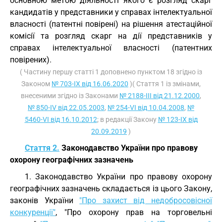
основною метою діяльності якого є розгляд скарг
кандидатів у представники у справах інтелектуальної
власності (патентні повірені) на рішення атестаційної
комісії та розгляд скарг на дії представників у
справах інтелектуальної власності (патентних
повірених).
( Частину першу статті 1 доповнено пунктом 18 згідно із
Законом
№ 703-IX від 16.06.2020
)( Стаття 1 із змінами,
внесеними згідно із Законами
№ 2188-III від 21.12.2000
,
№ 850-IV від 22.05.2003
,
№ 254-VI від 10.04.2008
,
№
5460-VI від 16.10.2012
; в редакції Закону
№ 123-IX від
20.09.2019
)
Стаття 2.
Законодавство України про правову
охорону географічних зазначень
1. Законодавство України про правову охорону
географічних зазначень складається із цього Закону,
законів України
"Про захист від недобросовісної
конкуренції"
, "Про охорону прав на торговельні