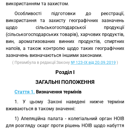
використанням та захистом.
Особливості підготовки до реєстрації,
використання та захисту географічних зазначень
щодо сільськогосподарської продукції
(сільськогосподарських товарів), харчових продуктів,
вин, ароматизованих винних продуктів, спиртних
напоїв, а також контролю щодо таких географічних
зазначень визначаються іншими законами.
( Преамбула в редакції Закону
№ 123-IX від 20.09.2019
)
Розділ I
ЗАГАЛЬНІ ПОЛОЖЕННЯ
Стаття 1.
Визначення термінів
1. У цьому Законі наведені нижче терміни
вживаються в такому значенні:
1) Апеляційна палата - колегіальний орган НОІВ
для розгляду скарг проти рішень НОІВ щодо набуття