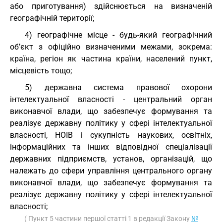
або приготування) здійснюється на визначеній
географічній території;
4) географічне місце - будь-який географічний
об’єкт з офіційно визначеними межами, зокрема:
країна, регіон як частина країни, населений пункт,
місцевість тощо;
5) державна система правової охорони
інтелектуальної власності - центральний орган
виконавчої влади, що забезпечує формування та
реалізує державну політику у сфері інтелектуальної
власності, НОІВ і сукупність наукових, освітніх,
інформаційних та інших відповідної спеціалізації
державних підприємств, установ, організацій, що
належать до сфери управління центрального органу
виконавчої влади, що забезпечує формування та
реалізує державну політику у сфері інтелектуальної
власності;
( Пункт 5 частини першої статті 1 в редакції Закону
№