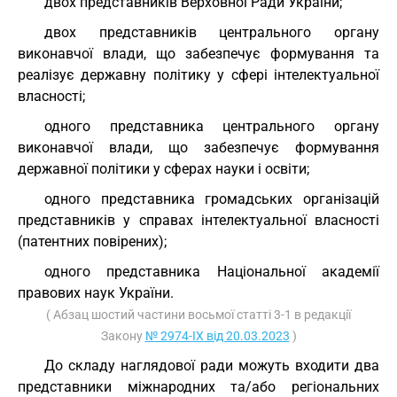
двох представників Верховної Ради України;
двох представників центрального органу
виконавчої влади, що забезпечує формування та
реалізує державну політику у сфері інтелектуальної
власності;
одного представника центрального органу
виконавчої влади, що забезпечує формування
державної політики у сферах науки і освіти;
одного представника громадських організацій
представників у справах інтелектуальної власності
(патентних повірених);
одного представника Національної академії
правових наук України.
( Абзац шостий частини восьмої статті 3-1 в редакції
Закону
№ 2974-IX від 20.03.2023
)
До складу наглядової ради можуть входити два
представники міжнародних та/або регіональних