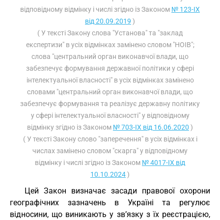
відповідному відмінку і числі згідно із Законом
№ 123-IX
від 20.09.2019
)
( У тексті Закону слова "Установа" та "заклад
експертизи" в усіх відмінках замінено словом "НОІВ";
слова "центральний орган виконавчої влади, що
забезпечує формування державної політики у сфері
інтелектуальної власності" в усіх відмінках замінено
словами "центральний орган виконавчої влади, що
забезпечує формування та реалізує державну політику
у сфері інтелектуальної власності" у відповідному
відмінку згідно із Законом
№ 703-IX від 16.06.2020
)
( У тексті Закону слово "заперечення" в усіх відмінках і
числах замінено словом "скарга" у відповідному
відмінку і числі згідно із Законом
№ 4017-IX від
10.10.2024
)
Цей Закон визначає засади правової охорони
географічних зазначень в Україні та регулює
відносини, що виникають у зв’язку з їх реєстрацією,