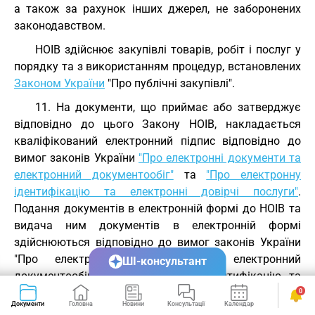
а також за рахунок інших джерел, не заборонених
законодавством.
НОІВ здійснює закупівлі товарів, робіт і послуг у
порядку та з використанням процедур, встановлених
Законом України
"Про публічні закупівлі".
11. На документи, що приймає або затверджує
відповідно до цього Закону НОІВ, накладається
кваліфікований електронний підпис відповідно до
вимог законів України
"Про електронні документи та
електронний документообіг"
та
"Про електронну
ідентифікацію та електронні довірчі послуги"
.
Подання документів в електронній формі до НОІВ та
видача ним документів в електронній формі
здійснюються відповідно до вимог законів України
"Про електронні документи та електронний
ШІ-консультант
документообіг", "Про електронну ідентифікацію та
електронні довірчі послуги", цього Закону та правил,
0
Документи
Головна
Новини
Консультації
Календар
Сервіси
встановлених центральним органом виконавчої