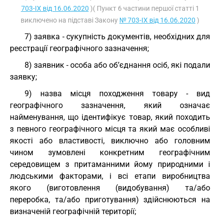
703-IX від 16.06.2020
)( Пункт 6 частини першої статті 1
виключено на підставі Закону
№ 703-IX від 16.06.2020
)
7) заявка - сукупність документів, необхідних для
реєстрації географічного зазначення;
8) заявник - особа або об’єднання осіб, які подали
заявку;
9) назва місця походження товару - вид
географічного зазначення, який означає
найменування, що ідентифікує товар, який походить
з певного географічного місця та який має особливі
якості або властивості, виключно або головним
чином зумовлені конкретним географічним
середовищем з притаманними йому природними і
людськими факторами, і всі етапи виробництва
якого (виготовлення (видобування) та/або
переробка, та/або приготування) здійснюються на
визначеній географічній території;