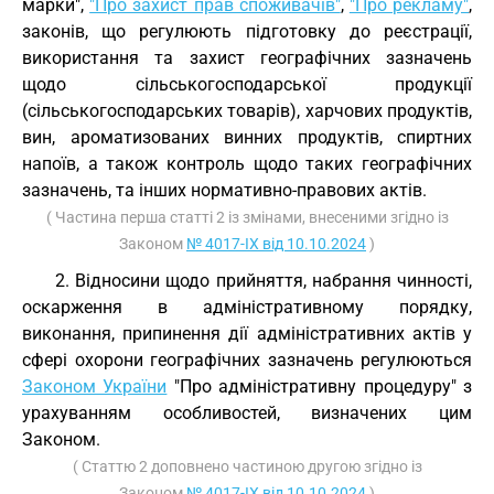
марки",
"Про захист прав споживачів"
,
"Про рекламу"
,
законів, що регулюють підготовку до реєстрації,
використання та захист географічних зазначень
щодо сільськогосподарської продукції
(сільськогосподарських товарів), харчових продуктів,
вин, ароматизованих винних продуктів, спиртних
напоїв, а також контроль щодо таких географічних
зазначень, та інших нормативно-правових актів.
( Частина перша статті 2 із змінами, внесеними згідно із
Законом
№ 4017-IX від 10.10.2024
)
2. Відносини щодо прийняття, набрання чинності,
оскарження в адміністративному порядку,
виконання, припинення дії адміністративних актів у
сфері охорони географічних зазначень регулюються
Законом України
"Про адміністративну процедуру" з
урахуванням особливостей, визначених цим
Законом.
( Статтю 2 доповнено частиною другою згідно із
Законом
№ 4017-IX від 10.10.2024
)