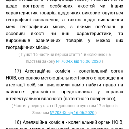
щодо контролю особливих якостей чи інших
характеристик товарів, щодо яких використовуються
географічні зазначення, а також щодо визначення
меж географічних місць, з якими пов’язані ці
особливі якості чи інші характеристики, та
виробників зазначених товарів у межах цих
географічних місць;
( Пункт 16 частини першої статті 1 виключено на
підставі Закону
№ 703-IX від 16.06.2020
)
17) Атестаційна комісія - колегіальний орган
НОІВ, основною метою діяльності якого є проведення
атестації осіб, які висловили намір набути право на
зайняття діяльністю представника у справах
інтелектуальної власності (патентного повіреного);
( Частину першу статті 1 доповнено пунктом 17 згідно із
Законом
№ 703-IX від 16.06.2020
)
18) Апеляційна комісія - колегіальний орган НОІВ,