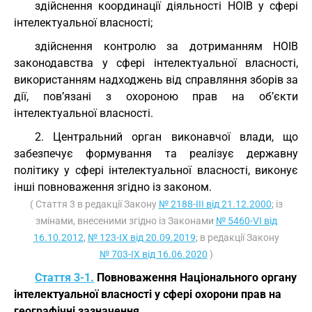
здійснення координації діяльності НОІВ у сфері
інтелектуальної власності;
здійснення контролю за дотриманням НОІВ
законодавства у сфері інтелектуальної власності,
використанням надходжень від справляння зборів за
дії, пов’язані з охороною прав на об’єкти
інтелектуальної власності.
2. Центральний орган виконавчої влади, що
забезпечує формування та реалізує державну
політику у сфері інтелектуальної власності, виконує
інші повноваження згідно із законом.
( Стаття 3 в редакції Закону
№ 2188-III від 21.12.2000
; із
змінами, внесеними згідно із Законами
№ 5460-VI від
16.10.2012
,
№ 123-IX від 20.09.2019
; в редакції Закону
№ 703-IX від 16.06.2020
)
Стаття 3-1.
Повноваження Національного органу
інтелектуальної власності у сфері охорони прав на
географічні зазначення