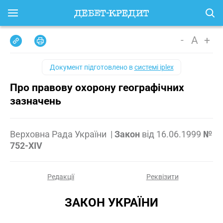
-
A
+
Документ підготовлено в
системі iplex
Про правову охорону географічних
зазначень
Верховна Рада України
|
Закон
від
16.06.1999
№
752-XIV
Редакції
Реквізити
ЗАКОН УКРАЇНИ