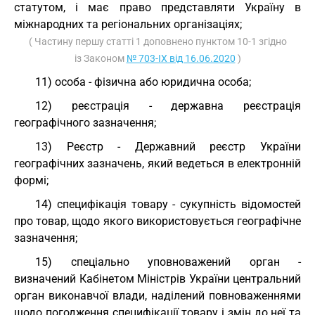
статутом, і має право представляти Україну в
міжнародних та регіональних організаціях;
( Частину першу статті 1 доповнено пунктом 10-1 згідно
із Законом
№ 703-IX від 16.06.2020
)
11) особа - фізична або юридична особа;
12) реєстрація - державна реєстрація
географічного зазначення;
13) Реєстр - Державний реєстр України
географічних зазначень, який ведеться в електронній
формі;
14) специфікація товару - сукупність відомостей
про товар, щодо якого використовується географічне
зазначення;
15) спеціально уповноважений орган -
визначений Кабінетом Міністрів України центральний
орган виконавчої влади, наділений повноваженнями
щодо погодження специфікації товару і змін до неї та