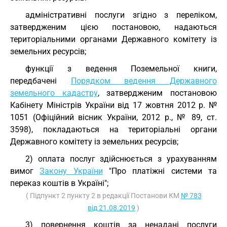
адміністративні послуги згідно з переліком,
затвердженим цією постановою, надаються
територіальними органами Державного комітету із
земельних ресурсів;
функції з ведення Поземельної книги,
передбачені
Порядком ведення Державного
земельного кадастру
, затвердженим постановою
Кабінету Міністрів України від 17 жовтня 2012 р. №
1051 (Офіційний вісник України, 2012 р., № 89, ст.
3598), покладаються на територіальні органи
Державного комітету із земельних ресурсів;
2) оплата послуг здійснюється з урахуванням
вимог
Закону України
"Про платіжні системи та
переказ коштів в Україні";
( Підпункт 2 пункту 2 в редакції Постанови КМ
№ 783
від 21.08.2019
)
3) повернення коштів за ненадані послуги