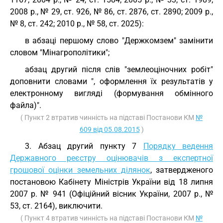
2008 р., № 29, ст. 926, № 86, ст. 2876, ст. 2890; 2009 р.,
№ 8, ст. 242; 2010 р., № 58, ст. 2025):
в абзаці першому слово "Держкомзем" замінити
словом "Мінагрополітики";
абзац другий після слів "землеоціночних робіт"
доповнити словами ", оформлення їх результатів у
електронному вигляді (формування обмінного
файла)".
( Пункт 2 втратив чинність на підставі Постанови КМ
№
609 від 05.08.2015
)
3. Абзац другий пункту 7
Порядку ведення
Державного реєстру оцінювачів з експертної
грошової оцінки земельних ділянок
, затвердженого
постановою Кабінету Міністрів України від 18 липня
2007 р. № 941 (Офіційний вісник України, 2007 р., №
53, ст. 2164), виключити.
( Пункт 4 втратив чинність на підставі Постанови КМ
№