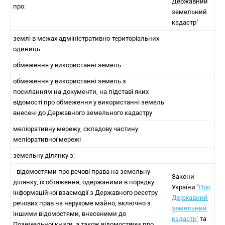
Державний
про:
земельний
кадастр"
землі в межах адміністративно-територіальних
одиниць
обмеження у використанні земель
обмеження у використанні земель з
посиланням на документи, на підставі яких
відомості про обмеження у використанні земель
внесені до Державного земельного кадастру
меліоративну мережу, складову частину
меліоративної мережі
земельну ділянку з:
- відомостями про речові права на земельну
Закони
ділянку, їх обтяження, одержаними в порядку
України
"Про
інформаційної взаємодії з Державного реєстру
Державний
речових прав на нерухоме майно, включно з
земельний
іншими відомостями, внесеними до
кадастр"
та
Поземельної книги, а також відомостями про