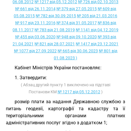
06.08.2012
№ 1217 від 05.12.2012
№ 726 від 02.10.2013
№ 661 від 26.11.2014
№ 379 від 27.05.2015
№ 609 від
05.08.2015
№ 782 від 30.09.2015
№ 205 від 21.03.2016
№ 917 від 23.11.2016
№ 374 від 31.05.2017
№ 836 від
08.11.2017
№ 783 від 21.08.2019
№ 1141 від 04.12.2019
№ 455 від 03.06.2020
№ 948 від 09.10.2020
№ 393 від
21.04.2021
№ 821 від 28.07.2021
№ 1417 від 23.12.2021
№ 1077 від 27.09.2022
№ 665 від 30.06.2023
№ 801 від
01.08.2023 )
Кабінет Міністрів України постановляє:
1. Затвердити:
( Абзац другий пункту 1 виключено на підставі
Постанови КМ
№ 1217 від 05.12.2012
)
розмір плати за надання Державною службою з
питань геодезії, картографії та кадастру та її
територіальними органами платних
адміністративних послуг згідно з додатком 1;