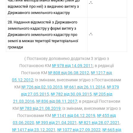
частини меліоративної мережі (змін до
-"-
відомостей про неї) з видачею витягу з
Державного земельного кадастру
28. Надання відомостей з Державного
земельного кадастру у формі витягу з
Державного земельного кадастру про
-"-
землі в межах території територіальної
громади
( Постанову доповнено додатком 3 згідно з
Постановою КМ
№ 978 від 14.09.2011
; в редакції
Постанов КМ
№ 808 від 06.08.2012
,
№ 1217 від
05.12.2012
; із змінами, внесеними згідно з Постановами
КМ
№ 726 від 02.10.2013
,
№ 661 від 26.11.2014
,
№ 379
від 27.05.2015
,
№ 782 від 30.09.2015
,
№ 205 від
21.03.2016
,
№ 836 від 08.11.2017
; в редакції Постанови
КМ
№ 783 від 21.08.2019
; із змінами, внесеними згідно з
Постановами КМ
№ 1141 від 04.12.2019
,
№ 455 від
03.06.2020
,
№ 393 від 21.04.2021
,
№ 821 від 28.07.2021
,
№ 1417 від 23.12.2021
,
№ 1077 від 27.09.2022
,
№ 665 від