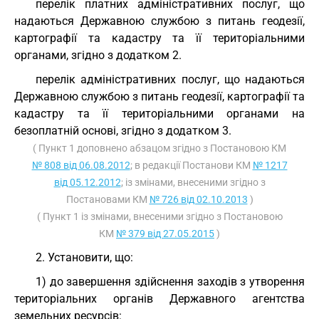
перелік платних адміністративних послуг, що
надаються Державною службою з питань геодезії,
картографії та кадастру та її територіальними
органами, згідно з додатком 2.
перелік адміністративних послуг, що надаються
Державною службою з питань геодезії, картографії та
кадастру та її територіальними органами на
безоплатній основі, згідно з додатком 3.
( Пункт 1 доповнено абзацом згідно з Постановою КМ
№ 808 від 06.08.2012
; в редакції Постанови КМ
№ 1217
від 05.12.2012
; із змінами, внесеними згідно з
Постановами КМ
№ 726 від 02.10.2013
)
( Пункт 1 із змінами, внесеними згідно з Постановою
КМ
№ 379 від 27.05.2015
)
2. Установити, що:
1) до завершення здійснення заходів з утворення
територіальних органів Державного агентства
земельних ресурсів: