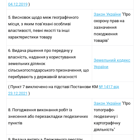
04.12.2019
)
Закон України
"Про
5. Висновок щодо меж географічного
охорону прав на
місця, з яким пов’язані особливі
зазначення
властивості, певні якості та інші
походження
характеристики товару
товарів"
6. Видача рішення про передачу у
власність, надання у користування
Земельний кодекс
земельних ділянок
України
сільськогосподарського призначення, що
перебувають у державній власності
( Пункт 7 виключено на підставі Постанови КМ
№ 1417 від
23.12.2021
)
Закон України
"Про
8. Погодження виконання робіт із
топографо-
знесення або перезакладки геодезичних
геодезичну і
пунктів
картографічну
діяльність"
9. Видача витягу з Державного реєстру