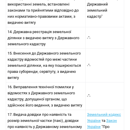
використанні земель, встановлені
Державний
законами та прийнятими відповідно до
земельний
них нормативно-правовими актами, з
кадастр"
видачею витягу
14. Державна реєстрація земельної
ділянки з видачею витягу з Державного
-"-
земельного кадастру
15. Внесення до Державного земельного
кадастру відомостей про межі частини
земельної ділянки, на яку поширюються
-"-
права суборенди, сервітуту, з видачею
витягу
16. Виправлення технічної помилки у
відомостях з Державного земельного
-"-
кадастру, допущеної органом, що
здійснює його ведення, з видачею витягу
17. Видача довідки про наявність та
Земельний кодекс
розмір земельної частки (паю), довідки
України
та
Закон
про наявність у Державному земельному
України
"Про