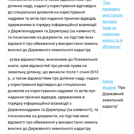
"Про
ділянки надр, надані у користування відповідно
державну
до спеціальних дозволів на користування
реєстрацію
надрами та актів про надання гірничих відводів,
речових
одержаними в порядку інформаційної взаємодії
прав на
з Держгеонадрами та Держпраці (за наявності),
нерухоме
та посиланням на документи, на підставі яких
майно та їх
відомості про обмеження у використанні земель
обтяжень"
внесені до Державного земельного кадастру
- усіма відомостями, внесеними до Поземельної
книги, крім відомостей про речові права на
земельну ділянку, що виникли після 1 січня 2013
р., а також відомостями про ділянки надр, надані
Закон
у користування відповідно до спеціальних
України
"Про
дозволів на користування надрами та актів про
Державний
надання гірничих відводів, одержаними в
земельний
порядку інформаційної взаємодії з
кадастр"
Держгеонадрами та Держпраці (за наявності), та
посиланням на документи, на підставі яких
відомості про обмеження у використанні земель
внесені до Державного земельного кадастру