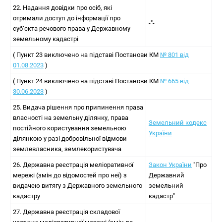
22. Надання довідки про осіб, які
отримали доступ до інформації про
-"-
суб’єкта речового права у Державному
земельному кадастрі
( Пункт 23 виключено на підставі Постанови КМ
№ 801 від
01.08.2023
)
( Пункт 24 виключено на підставі Постанови КМ
№ 665 від
30.06.2023
)
25. Видача рішення про припинення права
власності на земельну ділянку, права
Земельний кодекс
постійного користування земельною
України
ділянкою у разі добровільної відмови
землевласника, землекористувача
26. Державна реєстрація меліоративної
Закон України
"Про
мережі (змін до відомостей про неї) з
Державний
видачею витягу з Державного земельного
земельний
кадастру
кадастр"
27. Державна реєстрація складової