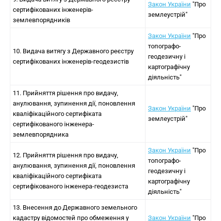
Закон України
"Про
сертифікованих інженерів-
землеустрій"
землевпорядників
Закон України
"Про
топографо-
10. Видача витягу з Державного реєстру
геодезичну і
сертифікованих інженерів-геодезистів
картографічну
діяльність"
11. Прийняття рішення про видачу,
анулювання, зупинення дії, поновлення
Закон України
"Про
кваліфікаційного сертифіката
землеустрій"
сертифікованого інженера-
землевпорядника
Закон України
"Про
12. Прийняття рішення про видачу,
топографо-
анулювання, зупинення дії, поновлення
геодезичну і
кваліфікаційного сертифіката
картографічну
сертифікованого інженера-геодезиста
діяльність"
13. Внесення до Державного земельного
кадастру відомостей про обмеження у
Закон України
"Про