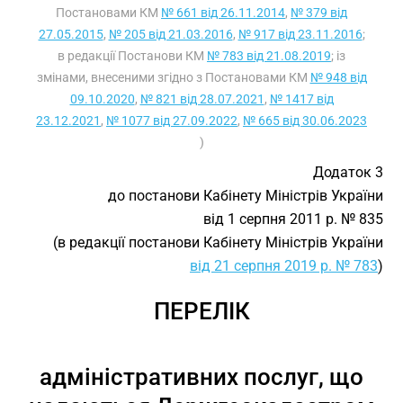
Постановами КМ
№ 661 від 26.11.2014
,
№ 379 від
27.05.2015
,
№ 205 від 21.03.2016
,
№ 917 від 23.11.2016
;
в редакції Постанови КМ
№ 783 від 21.08.2019
; із
змінами, внесеними згідно з Постановами КМ
№ 948 від
09.10.2020
,
№ 821 від 28.07.2021
,
№ 1417 від
23.12.2021
,
№ 1077 від 27.09.2022
,
№ 665 від 30.06.2023
)
Додаток 3
до постанови Кабінету Міністрів України
від 1 серпня 2011 р. № 835
(в редакції постанови Кабінету Міністрів України
від 21 серпня 2019 р. № 783
)
ПЕРЕЛІК
адміністративних послуг, що