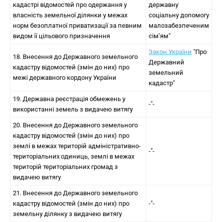
кадастрі відомостей про одержання у
державну
власність земельної ділянки у межах
соціальну допомогу
норм безоплатної приватизації за певним
малозабезпеченим
видом її цільового призначення
сім’ям"
Закон України
"Про
18. Внесення до Державного земельного
Державний
кадастру відомостей (змін до них) про
земельний
межі державного кордону України
кадастр"
19. Державна реєстрація обмежень у
-"-
використанні земель з видачею витягу
20. Внесення до Державного земельного
кадастру відомостей (змін до них) про
землі в межах територій адміністративно-
-"-
територіальних одиниць, землі в межах
територій територіальних громад з
видачею витягу
21. Внесення до Державного земельного
кадастру відомостей (змін до них) про
-"-
земельну ділянку з видачею витягу