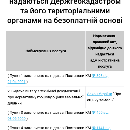
надаються Держгеокадастром
та його територіальними
органами на безоплатній основі
Нормативно-
правовий акт,
відповідно до якого
Найменування послуги
надається
адміністративна
послуга
( Пункт 1 виключено на підставі Постанови КМ
№ 393 від
21.04.2021
)
2. Видача витягу з технічної документації
Закон України
"Про
про нормативну грошову оцінку земельної
оцінку земель"
ділянки
( Пункт 3 виключено на підставі Постанови КМ
№ 455 від
03.06.2020
)
( Пункт 4 виключено на підставі Постанови КМ
№ 1141 від