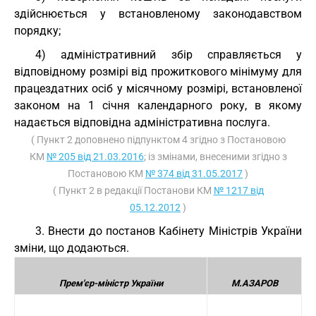
здійснюється у встановленому законодавством
порядку;
4) адміністративний збір справляється у
відповідному розмірі від прожиткового мінімуму для
працездатних осіб у місячному розмірі, встановленої
законом на 1 січня календарного року, в якому
надається відповідна адміністративна послуга.
( Пункт 2 доповнено підпунктом 4 згідно з Постановою
КМ
№ 205 від 21.03.2016
; із змінами, внесеними згідно з
Постановою КМ
№ 374 від 31.05.2017
)
( Пункт 2 в редакції Постанови КМ
№ 1217 від
05.12.2012
)
3. Внести до постанов Кабінету Міністрів України
зміни, що додаються.
Прем'єр-міністр України
М.АЗАРОВ