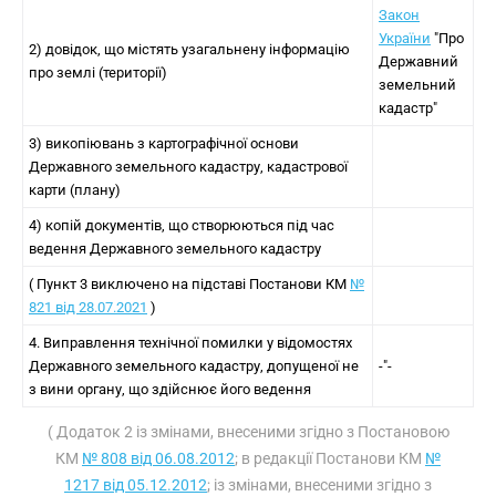
Закон
України
"Про
2) довідок, що містять узагальнену інформацію
Державний
про землі (території)
земельний
кадастр"
3) викопіювань з картографічної основи
Державного земельного кадастру, кадастрової
карти (плану)
4) копій документів, що створюються під час
ведення Державного земельного кадастру
( Пункт 3 виключено на підставі Постанови КМ
№
821 від 28.07.2021
)
4. Виправлення технічної помилки у відомостях
Державного земельного кадастру, допущеної не
-"-
з вини органу, що здійснює його ведення
( Додаток 2 із змінами, внесеними згідно з Постановою
КМ
№ 808 від 06.08.2012
; в редакції Постанови КМ
№
1217 від 05.12.2012
; із змінами, внесеними згідно з