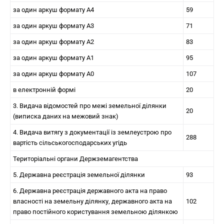
за один аркуш формату А4
59
за один аркуш формату А3
71
за один аркуш формату А2
83
за один аркуш формату А1
95
за один аркуш формату А0
107
в електронній формі
20
3. Видача відомостей про межі земельної ділянки
20
(виписка даних на межовий знак)
4. Видача витягу з документації із землеустрою про
288
вартість сільськогосподарських угідь
Територіальні органи Держземагентства
5. Державна реєстрація земельної ділянки
93
6. Державна реєстрація державного акта на право
власності на земельну ділянку, державного акта на
102
право постійного користування земельною ділянкою