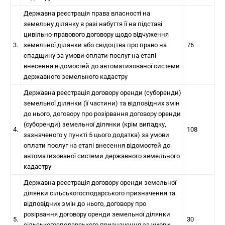
Державна реєстрація права власності на
земельну ділянку в разі набуття її на підставі
цивільно-правового договору щодо відчуження
3.
земельної ділянки або свідоцтва про право на
76
спадщину за умови оплати послуг на етапі
внесення відомостей до автоматизованої системи
державного земельного кадастру
Державна реєстрація договору оренди (суборенди)
земельної ділянки (її частини) та відповідних змін
до нього, договору про розірвання договору оренди
(суборенди) земельної ділянки (крім випадку,
4.
108
зазначеного у пункті 5 цього додатка) за умови
оплати послуг на етапі внесення відомостей до
автоматизованої системи державного земельного
кадастру
Державна реєстрація договору оренди земельної
ділянки сільськогосподарського призначення та
відповідних змін до нього, договору про
розірвання договору оренди земельної ділянки
5.
30
сільськогосподарського призначення за умови