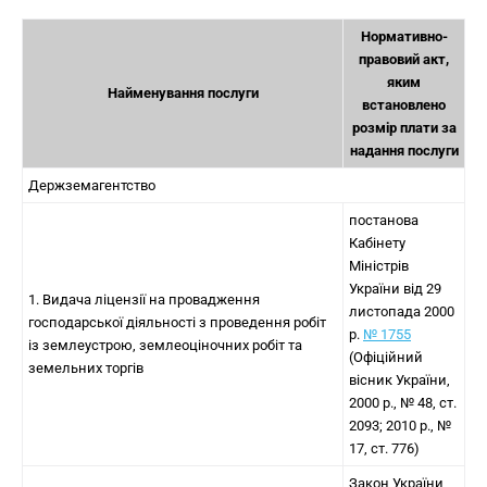
Нормативно-
правовий акт,
яким
Найменування послуги
встановлено
розмір плати за
надання послуги
Держземагентство
постанова
Кабінету
Міністрів
України від 29
1. Видача ліцензії на провадження
листопада 2000
господарської діяльності з проведення робіт
р.
№ 1755
із землеустрою, землеоціночних робіт та
(Офіційний
земельних торгів
вісник України,
2000 р., № 48, ст.
2093; 2010 р., №
17, ст. 776)
Закон України