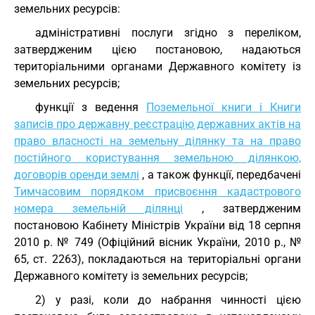
земельних ресурсів:
адміністративні послуги згідно з переліком,
затвердженим цією постановою, надаються
територіальними органами Державного комітету із
земельних ресурсів;
функції з ведення
Поземельної книги і Книги
записів про державну реєстрацію державних актів на
право власності на земельну ділянку та на право
постійного користування земельною ділянкою,
договорів оренди землі
, а також функції, передбачені
Тимчасовим порядком присвоєння кадастрового
номера земельній ділянці
, затвердженим
постановою Кабінету Міністрів України від 18 серпня
2010 р. № 749 (Офіційний вісник України, 2010 р., №
65, ст. 2263), покладаються на територіальні органи
Державного комітету із земельних ресурсів;
2) у разі, коли до набрання чинності цією