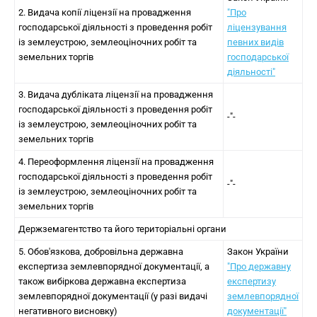
2. Видача копії ліцензії на провадження
"Про
господарської діяльності з проведення робіт
ліцензування
із землеустрою, землеоціночних робіт та
певних видів
земельних торгів
господарської
діяльності"
3. Видача дубліката ліцензії на провадження
господарської діяльності з проведення робіт
-"-
із землеустрою, землеоціночних робіт та
земельних торгів
4. Переоформлення ліцензії на провадження
господарської діяльності з проведення робіт
-"-
із землеустрою, землеоціночних робіт та
земельних торгів
Держземагентство та його територіальні органи
5. Обов'язкова, добровільна державна
Закон України
експертиза землевпорядної документації, а
"Про державну
також вибіркова державна експертиза
експертизу
землевпорядної документації (у разі видачі
землевпорядної
негативного висновку)
документації"