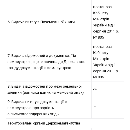
постанова
Кабінету
Міністрів
6. Видача витягу з Поземельної книги
України від 1
серпня 2011 р.
№ 835
постанова
Кабінету
7. Видача відомостей з документації із
Міністрів
землеустрою, що включена до Державного
України від 1
фонду документації із землеустрою
серпня 2011 р.
№ 835
8. Видача відомостей про межі земельної
-"-
ділянки (виписка даних на межовий знак)
9. Видача витягу з документації із
землеустрою про вартість
-"-
сільськогосподарських угідь
Територіальні органи Держземагентства