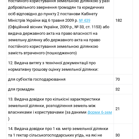
постійного користування земельною ділянкою у разі
добровільного звернення громадян та юридичних
осіб відповідно до пункту 2 постанови Кабінету
Міністрів України від 6 травня 2009 р.
№ 439
182
(Офіційний вісник України, 2009 р., № 33, ст. 1153) або
видача державного акта на право власності на
земельну ділянку або державного акта на право
постійного користування земельною ділянкою
замість втраченого (пошкодженого)
12. Видача витягу з технічної документації про
нормативну грошову оцінку земельної ділянки:
для суб'єктів господарювання
70
для громадян
32
13. Видача довідки про кількісні характеристики
земельної ділянки, розподілення земель між
21
власниками і користувачами (за даними
форми 6-зем
)
14. Видача довідки про 1 кв. метр земельної ділянки
та 1 гектар сільськогосподарських угідь, на які не
30