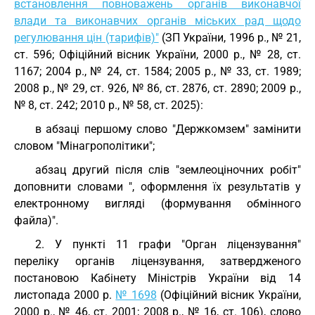
встановлення повноважень органів виконавчої
влади та виконавчих органів міських рад щодо
регулювання цін (тарифів)"
(ЗП України, 1996 р., № 21,
ст. 596; Офіційний вісник України, 2000 р., № 28, ст.
1167; 2004 р., № 24, ст. 1584; 2005 р., № 33, ст. 1989;
2008 р., № 29, ст. 926, № 86, ст. 2876, ст. 2890; 2009 р.,
№ 8, ст. 242; 2010 р., № 58, ст. 2025):
в абзаці першому слово "Держкомзем" замінити
словом "Мінагрополітики";
абзац другий після слів "землеоціночних робіт"
доповнити словами ", оформлення їх результатів у
електронному вигляді (формування обмінного
файла)".
2. У пункті 11 графи "Орган ліцензування"
переліку органів ліцензування, затвердженого
постановою Кабінету Міністрів України від 14
листопада 2000 р.
№ 1698
(Офіційний вісник України,
2000 р., № 46, ст. 2001; 2008 р., № 16, ст. 106), слово