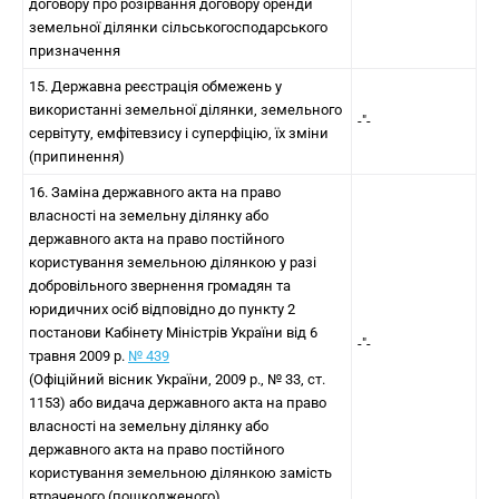
договору про розірвання договору оренди
земельної ділянки сільськогосподарського
призначення
15. Державна реєстрація обмежень у
використанні земельної ділянки, земельного
-"-
сервітуту, емфітевзису і суперфіцію, їх зміни
(припинення)
16. Заміна державного акта на право
власності на земельну ділянку або
державного акта на право постійного
користування земельною ділянкою у разі
добровільного звернення громадян та
юридичних осіб відповідно до пункту 2
постанови Кабінету Міністрів України від 6
-"-
травня 2009 р.
№ 439
(Офіційний вісник України, 2009 р., № 33, ст.
1153) або видача державного акта на право
власності на земельну ділянку або
державного акта на право постійного
користування земельною ділянкою замість
втраченого (пошкодженого)