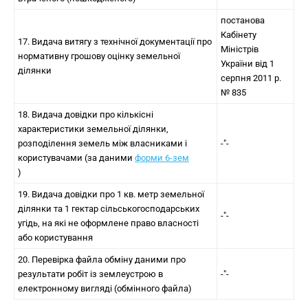
постанова
Кабінету
17. Видача витягу з технічної документації про
Міністрів
нормативну грошову оцінку земельної
України від 1
ділянки
серпня 2011 р.
№ 835
18. Видача довідки про кількісні
характеристики земельної ділянки,
розподілення земель між власниками і
-"-
користувачами (за даними
форми 6-зем
)
19. Видача довідки про 1 кв. метр земельної
ділянки та 1 гектар сільськогосподарських
-"-
угідь, на які не оформлене право власності
або користування
20. Перевірка файла обміну даними про
результати робіт із землеустрою в
-"-
електронному вигляді (обмінного файла)