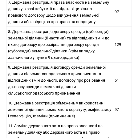
7. Державна реєстрація права власності на земельну
ділянку в разі набуття її на підставі цивільно-
97
правового договору щодо відчуження земельної
ділянки або свідоцтва про право на спадщину
8. Державна реєстрація договору оренди (суборенди)
земельної ділянки (її частини) та відповідних змін до
нього, договору про розірвання договору оренди
129
(суборенди) земельної ділянки (крім випадку,
зазначеного у пункті 9 цього додатка)
9. Державна реєстрація договору оренди земельної
ділянки сільськогосподарського призначення та
відповідних змін до нього, договору про розірвання
51
договору оренди земельної ділянки
сільськогосподарського призначення
10. Державна реєстрація обмежень у використанні
земельної ділянки, земельного сервітуту, емфітевзису
97
і суперфіцію, їх зміни (припинення)
11. Заміна державного акта на право власності на
земельну ділянку або державного акта на право