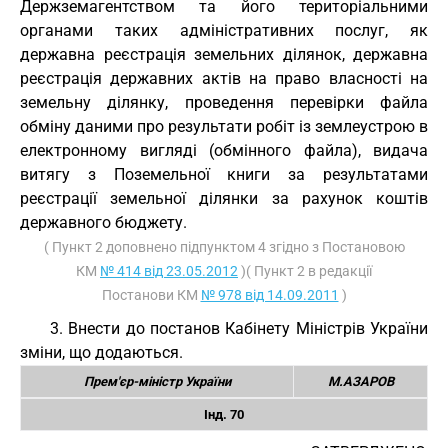
Держземагентством та його територіальними
органами таких адміністративних послуг, як
державна реєстрація земельних ділянок, державна
реєстрація державних актів на право власності на
земельну ділянку, проведення перевірки файла
обміну даними про результати робіт із землеустрою в
електронному вигляді (обмінного файла), видача
витягу з Поземельної книги за результатами
реєстрації земельної ділянки за рахунок коштів
державного бюджету.
( Пункт 2 доповнено підпунктом 4 згідно з Постановою
КМ
№ 414 від 23.05.2012
)( Пункт 2 в редакції
Постанови КМ
№ 978 від 14.09.2011
)
3. Внести до постанов Кабінету Міністрів України
зміни, що додаються.
Прем'єр-міністр України
М.АЗАРОВ
Інд. 70