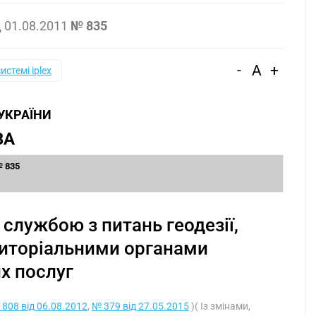
д
01.08.2011
№ 835
-
A
+
системі iplex
 УКРАЇНИ
ВА
№ 835
службою з питань геодезії,
ериторіальними органами
х послуг
808 від 06.08.2012
,
№ 379 від 27.05.2015
)( Із змінами,