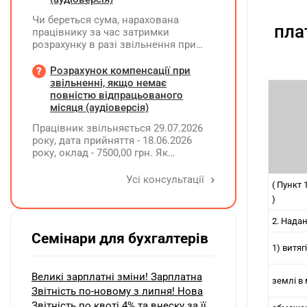
Чи береться сума, нарахована
пла
працівнику за час затримки
розрахунку в разі звільнення при
обчсиленні середньомісячної
заробітної плати (винагороди), для
Розрахунок компенсації при
розрахунку внеску на підтримку
звільненні, якщо немає
працевлаштування осіб з
повністю відпрацьованого
інвалідністю?
місяця (аудіоверсія)
Працівник звільняється 29.07.2026
року, дата прийняття - 18.06.2026
року, оклад - 7500,00 грн. Як
розрахувати компенсацію трьох
невикористаних днів відпустки при
Усі консультації
( Пункт
звільненні?
)
2. Нада
Семінари для бухгалтерів
1) витя
Великі зарплатні зміни! Зарплатна
землі в
Звітність по-новому з липня! Нова
Звітність по квоті 4% та внеску за її