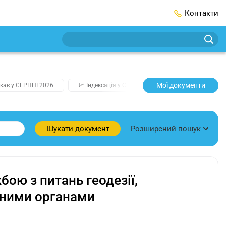
Контакти
Мої документи
кає у СЕРПНІ 2026
📈 Індексація у СЕРПНІ
2️⃣0️⃣2️⃣7️⃣ Усі клю
Розширений пошук
Шукати документ
ою з питань геодезії,
льними органами