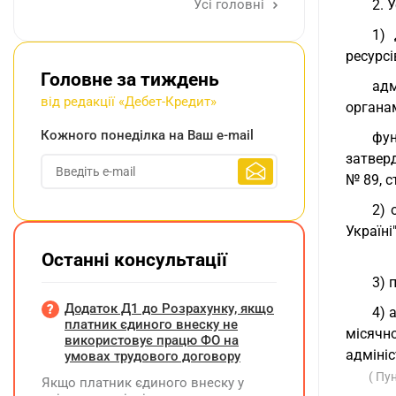
Усі головні
2. 
1) 
ресурсі
Головне за тиждень
адм
від редакції «Дебет-Кредит»
органам
Кожного понеділка на Ваш e-mail
фу
затверд
№ 89, с
2) 
Україні"
Останні консультації
3) 
Додаток Д1 до Розрахунку, якщо
4) 
платник єдиного внеску не
місячн
використовує працю ФО на
адмініс
умовах трудового договору
( Пу
Якщо платник єдиного внеску у