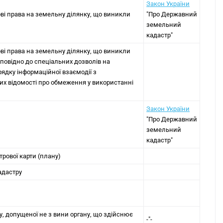
Закон України
ові права на земельну ділянку, що виникли
"Про Державний
земельний
кадастр"
ові права на земельну ділянку, що виникли
ідповідно до спеціальних дозволів на
ядку інформаційної взаємодії з
их відомості про обмеження у використанні
Закон України
"Про Державний
земельний
кадастр"
рової карти (плану)
адастру
, допущеної не з вини органу, що здійснює
-"-