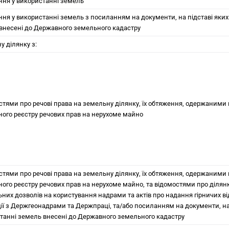
ня у використанні земель
ня у використанні земель з посиланням на документи, на підставі яких
внесені до Державного земельного кадастру
у ділянку з:
остями про речові права на земельну ділянку, їх обтяження, одержаними 
ого реєстру речових прав на нерухоме майно
остями про речові права на земельну ділянку, їх обтяження, одержаними 
ого реєстру речових прав на нерухоме майно, та відомостями про ділянк
ьних дозволів на користування надрами та актів про надання гірничих в
ії з Держгеонадрами та Держпраці, та/або посиланням на документи, на 
танні земель внесені до Державного земельного кадастру