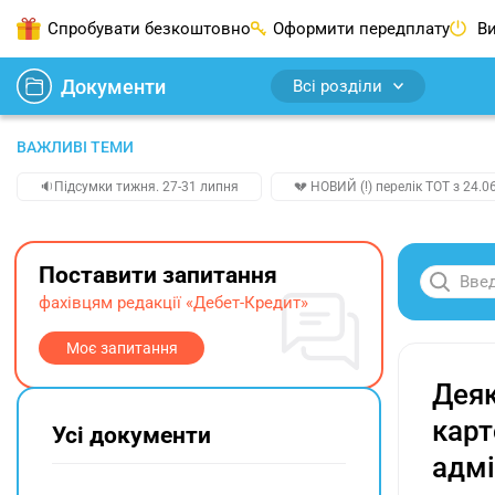
Спробувати безкоштовно
Оформити передплату
Ви
Документи
Всі розділи
ВАЖЛИВІ ТЕМИ
🔉Підсумки тижня. 27-31 липня
💔 НОВИЙ (!) перелік ТОТ з 24.06
Поставити запитання
фахівцям редакції «Дебет-Кредит»
Моє запитання
Деяк
карт
Усі документи
адмі