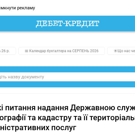
мкнути рекламу
.26 р.
📅 Календар бухгалтера на СЕРПЕНЬ 2026
☀️Що нас че
і питання надання Державною служб
ографії та кадастру та її територіа
ністративних послуг