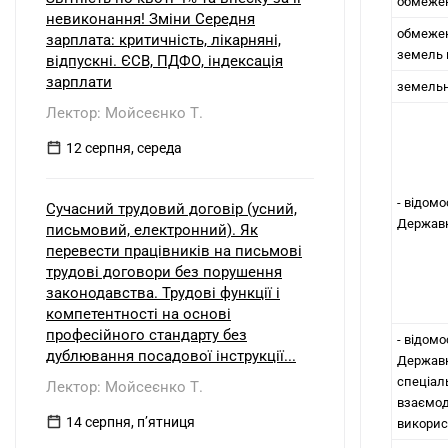
обмежен
невиконання! Зміни Середня
обмежен
зарплата: критичність, лікарняні,
земель 
відпускні. ЄСВ, ПДФО, індексація
зарплати
земельн
Лектор: Мойсеєнко Т.
12 серпня, середа
- відом
Сучасний трудовий договір (усний,
Державн
письмовий, електронний). Як
перевести працівників на письмові
трудові договори без порушення
законодавства. Трудові функції і
компетентності на основі
професійного стандарту без
- відом
дублювання посадової інструкції...
Державн
спеціал
Лектор: Мойсеєнко Т.
взаємод
14 серпня, пʼятниця
викорис