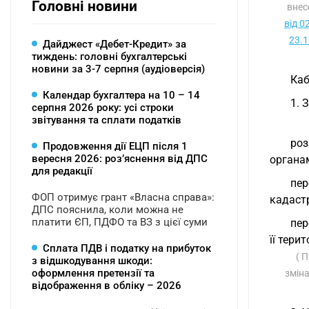
Головні новини
внес
від 0
23.1
Дайджест «Дебет-Кредит» за
тиждень: головні бухгалтерські
новини за 3-7 серпня (аудіоверсія)
Каб
Календар бухгалтера на 10 – 14
1. 
серпня 2026 року: усі строки
звітування та сплати податків
роз
Продовження дії ЕЦП після 1
вересня 2026: розʼяснення від ДПС
органам
для редакції
пер
ФОП отримує грант «Власна справа»:
кадастр
ДПС пояснила, коли можна не
платити ЄП, ПДФО та ВЗ з цієї суми
пер
її тери
Сплата ПДВ і податку на прибуток
( 
з відшкодування шкоди:
оформлення претензії та
змін
відображення в обліку – 2026