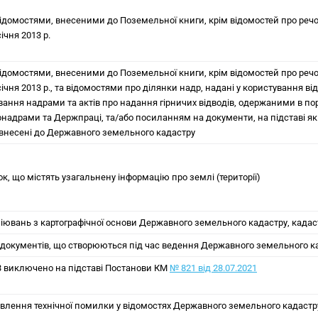
 відомостями, внесеними до Поземельної книги, крім відомостей про реч
січня 2013 р.
 відомостями, внесеними до Поземельної книги, крім відомостей про реч
січня 2013 р., та відомостями про ділянки надр, надані у користування в
вання надрами та актів про надання гірничих відводів, одержаними в пор
надрами та Держпраці, та/або посиланням на документи, на підставі як
внесені до Державного земельного кадастру
ок, що містять узагальнену інформацію про землі (території)
піювань з картографічної основи Державного земельного кадастру, кадаст
й документів, що створюються під час ведення Державного земельного к
 3 виключено на підставі Постанови КМ
№ 821 від 28.07.2021
авлення технічної помилки у відомостях Державного земельного кадастру