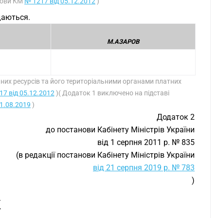
анови КМ
№ 1217 від 05.12.2012
)
даються.
М.АЗАРОВ
их ресурсів та його територіальними органами платних
17 від 05.12.2012
)( Додаток 1 виключено на підставі
21.08.2019
)
Додаток 2
до постанови Кабінету Міністрів України
від 1 серпня 2011 р. № 835
(в редакції постанови Кабінету Міністрів України
від 21 серпня 2019 р. № 783
)
К