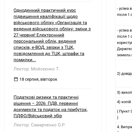
- усіма
Одноденний практичний курс
після 1 
підвищення кваліфікації щодо
військового обліку «Організація та
ведення військового обліку: зміни з
- усіма
27 червня! Електронний
після 1 
персональний облік, ведення
користу
списків, е-ВОД, звірки з ТЦК,
Держгео
повідомлення до ТЦК, штрафи та
земель 
помилки...
Лектор: Мойсеєнко Т.
2) довід
18 серпня, вівторок
3) вико
Податкові ризики та практичні
4) копі
рішення – 2026: ПДВ, первинні
документи та податок на прибуток,
( Пункт
ПДФО/Військовий збір
)
Лектор: Самарченко О.Р.
4. Випр