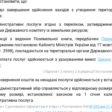
Установити, що:
до завершення здійснення заходів з утворення терито
в:
іністративні послуги згідно з переліком, затвердже
и Державного комітету із земельних ресурсів;
нкції з ведення Поземельної книги, передбачені
Поря
женим постановою Кабінету Міністрів України від 17 жовтня
т. 3598), покладаються на територіальні органи Державного
оплата послуг здійснюється з урахуванням вимог
Закону
;
( Підпункт 2 пункту 2 в редакції Постано
повернення коштів за ненадані послуги здійснюється у вс
адміністративний збір справляється у відповідному розмір
ому розмірі, встановленої законом на 1 січня кал
тративна послуга.
нкт 2 доповнено підпунктом 4 згідно з Постановою КМ
№ 205 від 21.