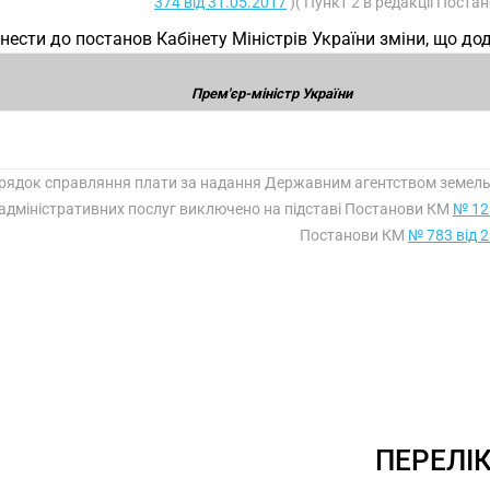
374 від 31.05.2017
)( Пункт 2 в редакції Пост
Внести до постанов Кабінету Міністрів України зміни, що до
Прем'єр-міністр України
орядок справляння плати за надання Державним агентством земельн
адміністративних послуг виключено на підставі Постанови КМ
№ 12
Постанови КМ
№ 783 від 
ПЕРЕЛІ