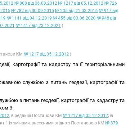
05.2012
№ 808 від 06.08.2012
№ 1217 від 05.12.2012
№ 726
.2015
№ 782 від 30.09.2015
№ 205 від 21.03.2016
№ 917 від
019
№ 1141 від 04.12.2019
№ 455 від 03.06.2020
№ 948 від
07.2021
№ 1417 від 23.12.2021
)
останови КМ
№ 1217 від 05.12.2012
)
ії, картографії та кадастру та її територіальними
ржавною службою з питань геодезії, картографії та
жбою з питань геодезії, картографії та кадастру та
ком 3.
.2012
; в редакції Постанови КМ
№ 1217 від 05.12.2012
; із
нкт 1 із змінами, внесеними згідно з Постановою КМ
№ 379