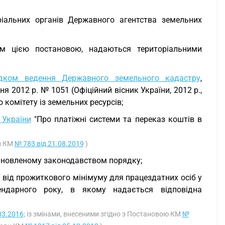
ріальних органів Державного агентства земельних
ним цією постановою, надаються територіальними
дком ведення Державного земельного кадастру
,
 2012 р. № 1051 (Офіційний вісник України, 2012 р.,
 комітету із земельних ресурсів;
 України
"Про платіжні системи та переказ коштів в
ви КМ
№ 783 від 21.08.2019
)
тановленому законодавством порядку;
і від прожиткового мінімуму для працездатних осіб у
ендарного року, в якому надається відповідна
03.2016
; із змінами, внесеними згідно з Постановою КМ
№