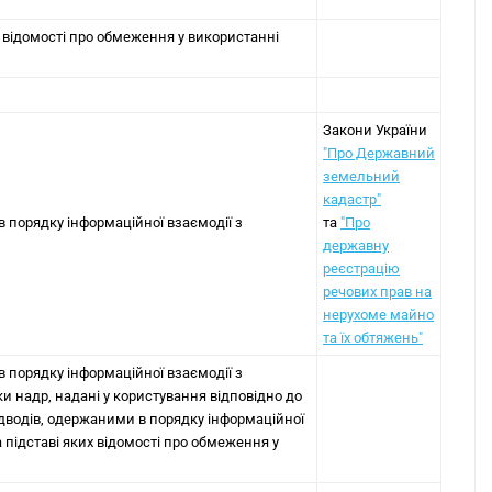
 відомості про обмеження у використанні
Закони України
"Про Державний
земельний
кадастр"
в порядку інформаційної взаємодії з
та
"Про
державну
реєстрацію
речових прав на
нерухоме майно
та їх обтяжень"
в порядку інформаційної взаємодії з
и надр, надані у користування відповідно до
ідводів, одержаними в порядку інформаційної
підставі яких відомості про обмеження у