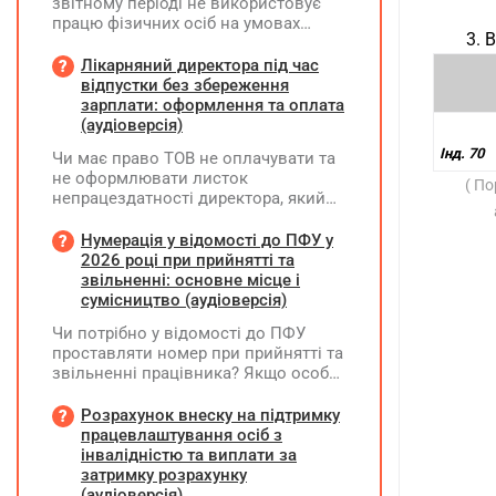
звітному періоді не використовує
працю фізичних осіб на умовах
3. 
трудового договору (контракту) або
на інших умовах, передбачених
Лікарняний директора під час
законодавством, Додаток Д1/
відпустки без збереження
Додаток ФІЗ-Д1 за відповідний
зарплати: оформлення та оплата
період не подається
(аудіоверсія)
Інд. 70
Чи має право ТОВ не оплачувати та
не оформлювати листок
( П
непрацездатності директора, який
перебуває у відпустці без
збереження заробітної плати під час
Нумерація у відомості до ПФУ у
призупинення діяльності
2026 році при прийнятті та
підприємства?
звільненні: основне місце і
сумісництво (аудіоверсія)
Чи потрібно у відомості до ПФУ
проставляти номер при прийнятті та
звільненні працівника? Якщо особа
одночасно працювала за основним
місцем роботи та за сумісництвом,
Розрахунок внеску на підтримку
чи рахується це як два роботодавці?
працевлаштування осіб з
інвалідністю та виплати за
затримку розрахунку
(аудіоверсія)