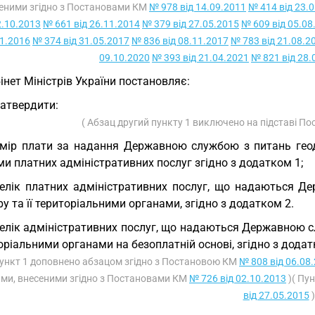
еними згідно з Постановами КМ
№ 978 від 14.09.2011
№ 414 від 23.
2.10.2013
№ 661 від 26.11.2014
№ 379 від 27.05.2015
№ 609 від 05.08
1.2016
№ 374 від 31.05.2017
№ 836 від 08.11.2017
№ 783 від 21.08.2
09.10.2020
№ 393 від 21.04.2021
№ 821 від 28.
інет Міністрів України постановляє:
Затвердити:
( Абзац другий пункту 1 виключено на підставі П
мір плати за надання Державною службою з питань геодез
и платних адміністративних послуг згідно з додатком 1;
елік платних адміністративних послуг, що надаються Де
у та її територіальними органами, згідно з додатком 2.
елік адміністративних послуг, що надаються Державною слу
торіальними органами на безоплатній основі, згідно з додат
Пункт 1 доповнено абзацом згідно з Постановою КМ
№ 808 від 06.08
ами, внесеними згідно з Постановами КМ
№ 726 від 02.10.2013
)( Пу
від 27.05.2015
)