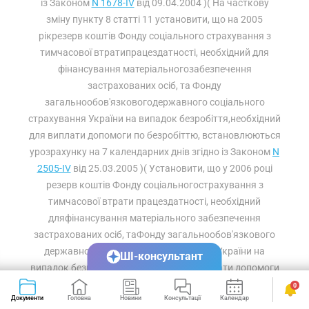
із Законом
N 1678-IV
від 09.04.2004 )( На часткову
зміну пункту 8 статті 11 установити, що на 2005
рікрезерв коштів Фонду соціального страхування з
тимчасової втратипрацездатності, необхідний для
фінансування матеріальногозабезпечення
застрахованих осіб, та Фонду
загальнообов'язковогодержавного соціального
страхування України на випадок безробіття,необхідний
для виплати допомоги по безробіттю, встановлюються
урозрахунку на 7 календарних днів згідно із Законом
N
2505-IV
від 25.03.2005 )( Установити, що у 2006 році
резерв коштів Фонду соціальногострахування з
тимчасової втрати працездатності, необхідний
дляфінансування матеріального забезпечення
застрахованих осіб, таФонду загальнообов'язкового
державного соціального страхуванняУкраїни на
ШІ-консультант
випадок безробіття, необхідний для виплати допомоги
побезробіттю, визначений пунктом 8 статті 11,
0
Документи
Головна
Новини
Консультації
Календар
Сервіси
встановлюється урозрахунку на 5 календарних днів