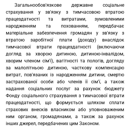
Загальнообов'язкове державне соціальне
страхування у зв'язку з тимчасовою втратою
працездатності та витратами, зумовленими
народженням та похованням, передбачає
матеріальне забезпечення громадян у зв'язку з
втратою заробітної плати (доходу) внаслідок
тимчасової втрати працездатності (включаючи
догляд за хворою дитиною, дитиною-інвалідом,
хворим членом сім'ї), вагітності та пологів, догляду
за малолітньою дитиною, часткову компенсацію
витрат, пов'язаних із народженням дитини, смертю
застрахованої особи або членів її сім'ї, а також
надання соціальних послуг за рахунок бюджету
Фонду соціального страхування з тимчасової втрати
працездатності, що формується шляхом сплати
страхових внесків власником або уповноваженим
ним органом, громадянами, а також за рахунок
інших джерел, передбачених цим Законом.