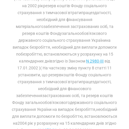
на 2002 рікрезерв коштів Фонду соціального
страхування з тимчасової втратипрацездатності,
необхідний для фінансування
матеріальногозабезпечення застрахованих осіб, та
резерв коштів Фондузагальнообов'язкового
державного соціального страхування Українина
випадок безробіття, необхідний для виплати допомоги
побезробіттю, встановлюються у розрахунку на 15
календарних днівзгідно із Законом
N 2980-III
від
17.01.2002 )( На часткову зміну пункту 8 статті 11
установити, що резервкоштів Фонду соціального
страхування з тимчасової втратипрацездатності,
необхідний для фінансового
забезпеченнязастрахованих осіб, та резерв коштів
Фонду загальнообов'язковогодержавного соціального
страхування України на випадок безробіття,необхідний
для виплати допомоги по безробіттю, встановлюються
на2004 рік у розрахунку на 15 календарних днів згідно