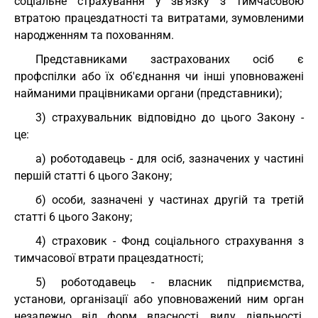
соціальне страхування у зв'язку з тимчасовою
втратою працездатності та витратами, зумовленими
народженням та похованням.
Представниками застрахованих осіб є
профспілки або їх об'єднання чи інші уповноважені
найманими працівниками органи (представники);
3) страхувальник відповідно до цього Закону -
це:
а) роботодавець - для осіб, зазначених у частині
першій статті 6 цього Закону;
б) особи, зазначені у частинах другій та третій
статті 6 цього Закону;
4) страховик - Фонд соціального страхування з
тимчасової втрати працездатності;
5) роботодавець - власник підприємства,
установи, організації або уповноважений ним орган
незалежно від форм власності, виду діяльності,