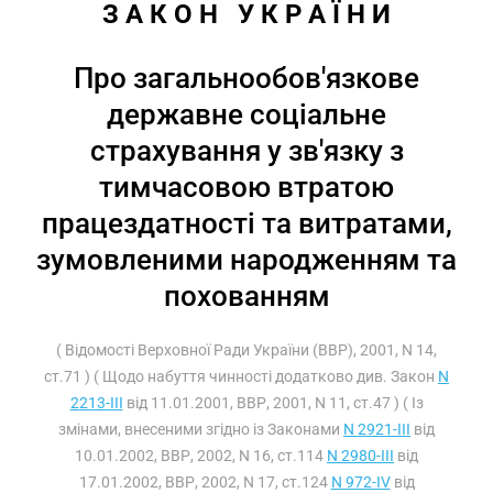
З А К О Н   У К Р А Ї Н И
Про загальнообов'язкове
державне соціальне
страхування у зв'язку з
тимчасовою втратою
працездатності та витратами,
зумовленими народженням та
похованням
( Відомості Верховної Ради України (ВВР), 2001, N 14,
ст.71 ) ( Щодо набуття чинності додатково див. Закон
N
2213-III
від 11.01.2001, ВВР, 2001, N 11, ст.47 ) ( Із
змінами, внесеними згідно із Законами
N 2921-III
від
10.01.2002, ВВР, 2002, N 16, ст.114
N 2980-III
від
17.01.2002, ВВР, 2002, N 17, ст.124
N 972-IV
від