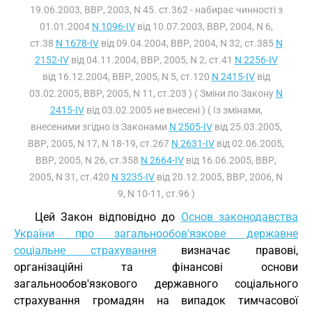
19.06.2003, ВВР, 2003, N 45. ст.362 - набирає чинності з
01.01.2004
N 1096-IV
від 10.07.2003, ВВР, 2004, N 6,
ст.38
N 1678-IV
від 09.04.2004, ВВР, 2004, N 32, ст.385
N
2152-IV
від 04.11.2004, ВВР, 2005, N 2, ст.41
N 2256-IV
від 16.12.2004, ВВР, 2005, N 5, ст.120
N 2415-IV
від
03.02.2005, ВВР, 2005, N 11, ст.203 ) ( Зміни по Закону
N
2415-IV
від 03.02.2005 не внесені ) ( Із змінами,
внесеними згідно із Законами
N 2505-IV
від 25.03.2005,
ВВР, 2005, N 17, N 18-19, ст.267
N 2631-IV
від 02.06.2005,
ВВР, 2005, N 26, ст.358
N 2664-IV
від 16.06.2005, ВВР,
2005, N 31, ст.420
N 3235-IV
від 20.12.2005, ВВР, 2006, N
9, N 10-11, ст.96 )
Цей Закон відповідно до
Основ законодавства
України про загальнообов'язкове державне
соціальне страхування
визначає правові,
організаційні та фінансові основи
загальнообов'язкового державного соціального
страхування громадян на випадок тимчасової