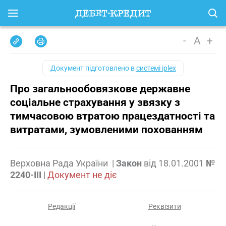
-
A
+
Документ підготовлено в
системі iplex
Про загальнообовязкове державне
соціальне страхування у звязку з
тимчасовою втратою працездатності та
витратами, зумовленими похованням
Верховна Рада України
|
Закон
від
18.01.2001
№
2240-III
|
Документ не діє
Редакції
Реквізити