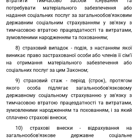
втратити тимчасово засоби існування та
потребувати матеріального забезпечення або
надання соціальних послуг за загальнообов'язковим
державним соціальним страхуванням у зв'язку з
тимчасовою втратою працездатності та витратами,
зумовленими народженням та похованням;
8) страховий випадок - подія, з настанням якої
виникає право застрахованої особи або членів її сім'ї
на отримання матеріального забезпечення або
соціальних послуг за цим Законом;
9) страховий стаж - період (строк), протягом
якого особа підлягає загальнообов'язковому
державному соціальному страхуванню у зв'язку з
тимчасовою втратою працездатності та витратами,
зумовленими народженням та похованням, і за який
сплачено страхові внески;
10) страхові внески - відрахування на
загальнообов'язкове державне соціальне