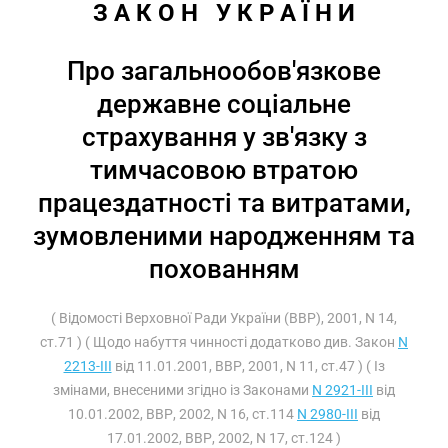
З А К О Н   У К Р А Ї Н И
Про загальнообов'язкове
державне соціальне
страхування у зв'язку з
тимчасовою втратою
працездатності та витратами,
зумовленими народженням та
похованням
( Відомості Верховної Ради України (ВВР), 2001, N 14,
ст.71 ) ( Щодо набуття чинності додатково див. Закон
N
2213-III
від 11.01.2001, ВВР, 2001, N 11, ст.47 ) ( Із
змінами, внесеними згідно із Законами
N 2921-III
від
10.01.2002, ВВР, 2002, N 16, ст.114
N 2980-III
від
17.01.2002, ВВР, 2002, N 17, ст.124 )