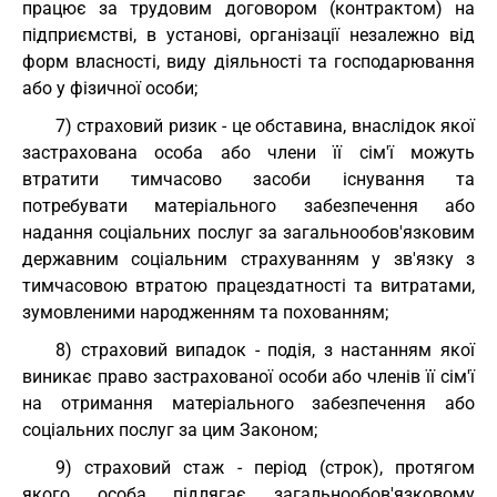
працює за трудовим договором (контрактом) на
підприємстві, в установі, організації незалежно від
форм власності, виду діяльності та господарювання
або у фізичної особи;
7) страховий ризик - це обставина, внаслідок якої
застрахована особа або члени її сім'ї можуть
втратити тимчасово засоби існування та
потребувати матеріального забезпечення або
надання соціальних послуг за загальнообов'язковим
державним соціальним страхуванням у зв'язку з
тимчасовою втратою працездатності та витратами,
зумовленими народженням та похованням;
8) страховий випадок - подія, з настанням якої
виникає право застрахованої особи або членів її сім'ї
на отримання матеріального забезпечення або
соціальних послуг за цим Законом;
9) страховий стаж - період (строк), протягом
якого особа підлягає загальнообов'язковому