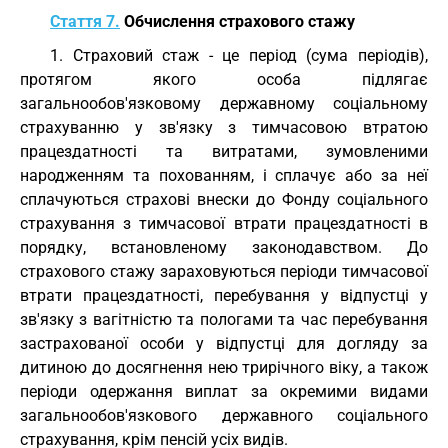
Стаття 7.
Обчислення страхового стажу
1. Страховий стаж - це період (сума періодів),
протягом якого особа підлягає
загальнообов'язковому державному соціальному
страхуванню у зв'язку з тимчасовою втратою
працездатності та витратами, зумовленими
народженням та похованням, і сплачує або за неї
сплачуються страхові внески до Фонду соціального
страхування з тимчасової втрати працездатності в
порядку, встановленому законодавством. До
страхового стажу зараховуються періоди тимчасової
втрати працездатності, перебування у відпустці у
зв'язку з вагітністю та пологами та час перебування
застрахованої особи у відпустці для догляду за
дитиною до досягнення нею трирічного віку, а також
періоди одержання виплат за окремими видами
загальнообов'язкового державного соціального
страхування, крім пенсій усіх видів.