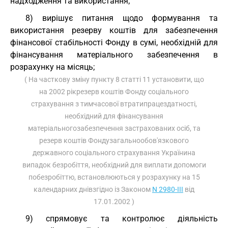
надходження та використання;
8) вирішує питання щодо формування та
використання резерву коштів для забезпечення
фінансової стабільності Фонду в сумі, необхідній для
фінансування матеріального забезпечення в
розрахунку на місяць;
( На часткову зміну пункту 8 статті 11 установити, що
на 2002 рікрезерв коштів Фонду соціального
страхування з тимчасової втратипрацездатності,
необхідний для фінансування
матеріальногозабезпечення застрахованих осіб, та
резерв коштів Фондузагальнообов'язкового
державного соціального страхування Українина
випадок безробіття, необхідний для виплати допомоги
побезробіттю, встановлюються у розрахунку на 15
календарних днівзгідно із Законом
N 2980-III
від
17.01.2002 )
9) спрямовує та контролює діяльність