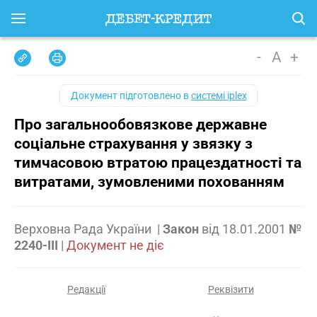
-
A
+
Документ підготовлено в
системі iplex
Про загальнообовязкове державне
соціальне страхування у звязку з
тимчасовою втратою працездатності та
витратами, зумовленими похованням
Верховна Рада України
|
Закон
від
18.01.2001
№
2240-III
|
Документ не діє
Редакції
Реквізити