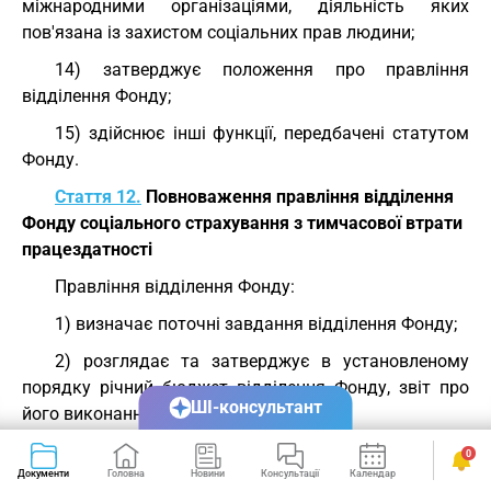
міжнародними організаціями, діяльність яких
пов'язана із захистом соціальних прав людини;
14) затверджує положення про правління
відділення Фонду;
15) здійснює інші функції, передбачені статутом
Фонду.
Стаття 12.
Повноваження правління відділення
Фонду соціального страхування з тимчасової втрати
працездатності
Правління відділення Фонду:
1) визначає поточні завдання відділення Фонду;
2) розглядає та затверджує в установленому
порядку річний бюджет відділення Фонду, звіт про
ШІ-консультант
його виконання;
3) щорічно розглядає програму і кошторис (у
0
розрізі регіонів) щодо відновлення здоров'я
Документи
Головна
Новини
Консультації
Календар
Сервіси