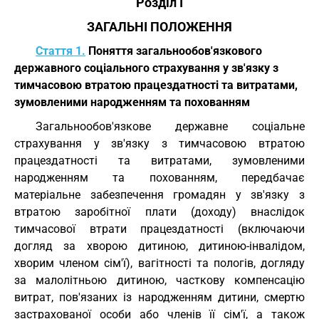
Розділ I
ЗАГАЛЬНІ ПОЛОЖЕННЯ
Стаття 1.
Поняття загальнообов'язкового
державного соціального страхування у зв'язку з
тимчасовою втратою працездатності та витратами,
зумовленими народженням та похованням
Загальнообов'язкове державне соціальне
страхування у зв'язку з тимчасовою втратою
працездатності та витратами, зумовленими
народженням та похованням, передбачає
матеріальне забезпечення громадян у зв'язку з
втратою заробітної плати (доходу) внаслідок
тимчасової втрати працездатності (включаючи
догляд за хворою дитиною, дитиною-інвалідом,
хворим членом сім'ї), вагітності та пологів, догляду
за малолітньою дитиною, часткову компенсацію
витрат, пов'язаних із народженням дитини, смертю
застрахованої особи або членів її сім'ї, а також